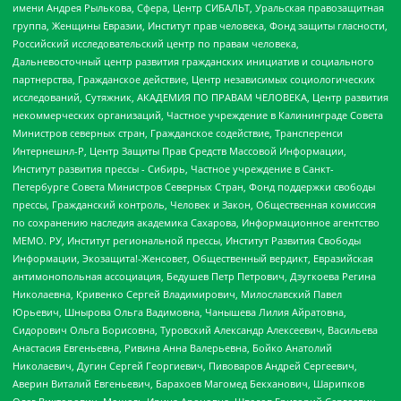
имени Андрея Рылькова, Сфера, Центр СИБАЛЬТ, Уральская правозащитная
группа, Женщины Евразии, Институт прав человека, Фонд защиты гласности,
Российский исследовательский центр по правам человека,
Дальневосточный центр развития гражданских инициатив и социального
партнерства, Гражданское действие, Центр независимых социологических
исследований, Сутяжник, АКАДЕМИЯ ПО ПРАВАМ ЧЕЛОВЕКА, Центр развития
некоммерческих организаций, Частное учреждение в Калининграде Совета
Министров северных стран, Гражданское содействие, Трансперенси
Интернешнл-Р, Центр Защиты Прав Средств Массовой Информации,
Институт развития прессы - Сибирь, Частное учреждение в Санкт-
Петербурге Совета Министров Северных Стран, Фонд поддержки свободы
прессы, Гражданский контроль, Человек и Закон, Общественная комиссия
по сохранению наследия академика Сахарова, Информационное агентство
МЕМО. РУ, Институт региональной прессы, Институт Развития Свободы
Информации, Экозащита!-Женсовет, Общественный вердикт, Евразийская
антимонопольная ассоциация, Бедушев Петр Петрович, Дзугкоева Регина
Николаевна, Кривенко Сергей Владимирович, Милославский Павел
Юрьевич, Шнырова Ольга Вадимовна, Чанышева Лилия Айратовна,
Сидорович Ольга Борисовна, Туровский Александр Алексеевич, Васильева
Анастасия Евгеньевна, Ривина Анна Валерьевна, Бойко Анатолий
Николаевич, Дугин Сергей Георгиевич, Пивоваров Андрей Сергеевич,
Аверин Виталий Евгеньевич, Барахоев Магомед Бекханович, Шарипков