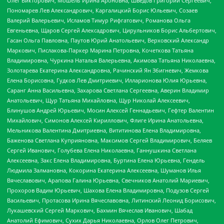
Олег Викторович, Мошель Ирина Ароновна, Шведов Григорий Сергеевич,
Пономарев Лев Александрович, Каргалицкий Борис Юльевич, Созаев
Валерий Валерьевич, Исламов Тимур Рифгатович, Романова Ольга
Евгеньевна, Щаров Сергей Алексадрович, Цирульников Борис Альбертович,
Гасан Ольга Павловна, Паутов Юрий Анатольевич, Верховский Александр
Маркович, Пислакова-Паркер Марина Петровна, Кочеткова Татьяна
Владимировна, Чуркина Наталья Валерьевна, Акимова Татьяна Николаевна,
Золотарева Екатерина Александровна, Рачинский Ян Збигневич, Жемкова
Елена Борисовна, Гудков Лев Дмитриевич, Илларионова Юлия Юрьевна,
Саранг Анна Васильевна, Захарова Светлана Сергеевна, Аверин Владимир
Анатольевич, Щур Татьяна Михайловна, Щур Николай Алексеевич,
Блинушов Андрей Юрьевич, Мосин Алексей Геннадьевич, Гефтер Валентин
Михайлович, Симонов Алексей Кириллович, Флиге Ирина Анатольевна,
Мельникова Валентина Дмитриевна, Вититинова Елена Владимировна,
Баженова Светлана Куприяновна, Максимов Сергей Владимирович, Беляев
Сергей Иванович, Голубева Елена Николаевна, Ганнушкина Светлана
Алексеевна, Закс Елена Владимировна, Буртина Елена Юрьевна, Гендель
Людмила Залмановна, Кокорина Екатерина Алексеевна, Шуманов Илья
Вячеславович, Арапова Галина Юрьевна, Свечников Анатолий Мариевич,
Прохоров Вадим Юрьевич, Шахова Елена Владимировна, Подузов Сергей
Васильевич, Протасова Ирина Вячеславовна, Литинский Леонид Борисович,
Лукашевский Сергей Маркович, Бахмин Вячеслав Иванович, Шабад
Анатолий Ефимович, Сухих Дарья Николаевна, Орлов Олег Петрович,