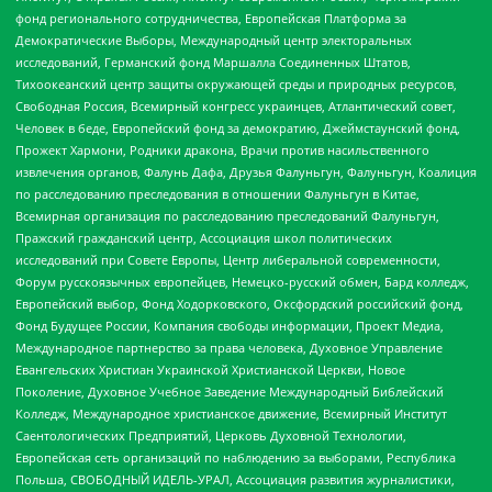
фонд регионального сотрудничества, Европейская Платформа за
Демократические Выборы, Международный центр электоральных
исследований, Германский фонд Маршалла Соединенных Штатов,
Тихоокеанский центр защиты окружающей среды и природных ресурсов,
Свободная Россия, Всемирный конгресс украинцев, Атлантический совет,
Человек в беде, Европейский фонд за демократию, Джеймстаунский фонд,
Прожект Хармони, Родники дракона, Врачи против насильственного
извлечения органов, Фалунь Дафа, Друзья Фалуньгун, Фалуньгун, Коалиция
по расследованию преследования в отношении Фалуньгун в Китае,
Всемирная организация по расследованию преследований Фалуньгун,
Пражский гражданский центр, Ассоциация школ политических
исследований при Совете Европы, Центр либеральной современности,
Форум русскоязычных европейцев, Немецко-русский обмен, Бард колледж,
Европейский выбор, Фонд Ходорковского, Оксфордский российский фонд,
Фонд Будущее России, Компания свободы информации, Проект Медиа,
Международное партнерство за права человека, Духовное Управление
Евангельских Христиан Украинской Христианской Церкви, Новое
Поколение, Духовное Учебное Заведение Международный Библейский
Колледж, Международное христианское движение, Всемирный Институт
Саентологических Предприятий, Церковь Духовной Технологии,
Европейская сеть организаций по наблюдению за выборами, Республика
Польша, СВОБОДНЫЙ ИДЕЛЬ-УРАЛ, Ассоциация развития журналистики,