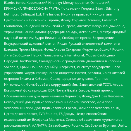
IStories fonds, Королевский Институт Международных Отношений,
КРИМСЬКА ПРАВОЗАХИСНА ГРУПА, Фонд имени Генриха Бёлля, Stichting
Bellingcat, Bellingcat Ltd, The Insider, Институт правовой инициативы
Центральной и Восточной Европы, Фонд Открытой Эстонии, Calvert 22
Foundation, Канадский украинский конгресс, Институт Макдональда-Лорье,
Украинская национальная федерация Канады, Декабристы, Международный
научный центр им Вудро Вильсона, Свободная пресса, Возрождение,
Всеукраинский духовный центр , Риддл, Русский антивоенный комитет в
Швеции, Проект Медуза, Фонд Андрея Сахарова, Форум свободной России,
Лига Свободных Наций, Transparеncy International, Форум Свободных
Народов ПостРоссии, Солидарность с гражданским движением в России –
Solidarus, КрымSOS, Свободный университет, Институт государственного
управления, Форум гражданского общества Россия, Беллона, Союз жителей
островов Тисима и Хабомаи, Съезд народных депутатов, Гринпис
Интернешнл, Фонд борьбы с коррупцией Инк, Завет церквей TCCN, Агора,
Всемирный фонд природы, BDR Novaja Gazeta-Europe, Алтай проект,
Образовательный дом прав человека Чернигов, Фонд Дом Прав Человека,
Белорусский дом прав человека имени Бориса Звозскова, Дом прав
человека Тбилиси, Дом прав человека Ереван, Дом прав человека Крым,
Центр дикого лосося, TVR Studios, ТВ Дождь, Центр европейских
исследований им Вилфрида Мартенса, Сетевое объединение журналистов
расследователей, АЛЛАТРА, За свободную Россию, Свободная Бурятия, Uralic,