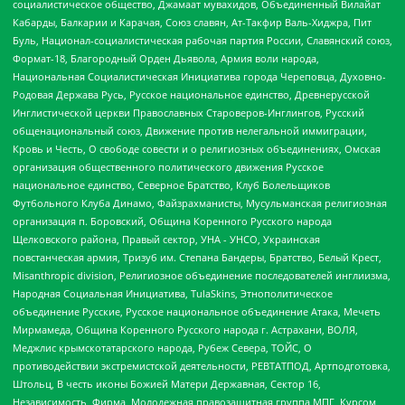
социалистическое общество, Джамаат мувахидов, Объединенный Вилайат
Кабарды, Балкарии и Карачая, Союз славян, Ат-Такфир Валь-Хиджра, Пит
Буль, Национал-социалистическая рабочая партия России, Славянский союз,
Формат-18, Благородный Орден Дьявола, Армия воли народа,
Национальная Социалистическая Инициатива города Череповца, Духовно-
Родовая Держава Русь, Русское национальное единство, Древнерусской
Инглистической церкви Православных Староверов-Инглингов, Русский
общенациональный союз, Движение против нелегальной иммиграции,
Кровь и Честь, О свободе совести и о религиозных объединениях, Омская
организация общественного политического движения Русское
национальное единство, Северное Братство, Клуб Болельщиков
Футбольного Клуба Динамо, Файзрахманисты, Мусульманская религиозная
организация п. Боровский, Община Коренного Русского народа
Щелковского района, Правый сектор, УНА - УНСО, Украинская
повстанческая армия, Тризуб им. Степана Бандеры, Братство, Белый Крест,
Misanthropic division, Религиозное объединение последователей инглиизма,
Народная Социальная Инициатива, TulaSkins, Этнополитическое
объединение Русские, Русское национальное объединение Атака, Мечеть
Мирмамеда, Община Коренного Русского народа г. Астрахани, ВОЛЯ,
Меджлис крымскотатарского народа, Рубеж Севера, ТОЙС, О
противодействии экстремистской деятельности, РЕВТАТПОД, Артподготовка,
Штольц, В честь иконы Божией Матери Державная, Сектор 16,
Независимость, Фирма, Молодежная правозащитная группа МПГ, Курсом