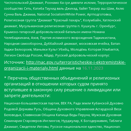
Чистопольский Джамаат, Рохнамо ба суи давлати исломи, Террористическое
сообщество Сеть, Катиба Таухид валь-Джихад, Хайят Тахрир аш-Шам, Ахлю
Сунна Валь Джамаа, National Socialism/White Power, Артподготовка,
Религиозная группа “Джамаат “Красный пахарь”, Колумбайн, Хатлонский
джамаат, Мусульманская религиозная группа п. Кушкуль г. Оренбург,
Крымско-татарский добровольческий батальон имени Номана
Челебиджихана, Азов, Партия исламского возрождения Таджикистана,
Народная самооборона, Дуббайский джамаат, московская ячейка, Батал-
Хаджи Белхороев, Маньяки Культ Убийц, Молодёжь Которая Улыбается,
Легион Свобода России, Айдар, Русский добровольческий корпус
Источник:
http://nac.gov.ru/terroristicheskie-i-ekstremistskie-
organizacii-i-materialy.html
данные на
16.11.2023
* Перечень общественных объединений и религиозных
организаций в отношении которых судом принято
вступившее в законную силу решение о ликвидации или
запрете деятельности:
Национал-большевистская партия, ВЕК РА, Рада земли Кубанской Духовно
Родовой Державы Русь, Община Духовного Управления Асгардской Веси
Беловодья, Славянская Община Капища Веды Перуна, Мужская Духовная
Семинария Староверов-Инглингов, Нурджулар, К Богодержавию, Таблиги
Джамаат, Свидетели Иеговы, Русское национальное единство, Национал-