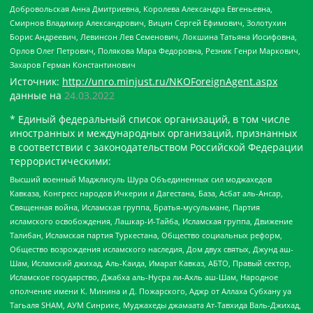
Добровольская Анна Дмитриевна, Королева Александра Евгеньевна,
Смирнов Владимир Александрович, Вицин Сергей Ефимович, Золотухин
Борис Андреевич, Левинсон Лев Семенович, Локшина Татьяна Иосифовна,
Орлов Олег Петрович, Полякова Мара Федоровна, Резник Генри Маркович,
Захаров Герман Константинович
Источник:
http://unro.minjust.ru/NKOForeignAgent.aspx
данные на
24.03.2022
* Единый федеральный список организаций, в том числе
иностранных и международных организаций, признанных
в соответствии с законодательством Российской Федерации
террористическими:
Высший военный Маджлисуль Шура Объединенных сил моджахедов
Кавказа, Конгресс народов Ичкерии и Дагестана, База, Асбат аль-Ансар,
Священная война, Исламская группа, Братья-мусульмане, Партия
исламского освобождения, Лашкар-И-Тайба, Исламская группа, Движение
Талибан, Исламская партия Туркестана, Общество социальных реформ,
Общество возрождения исламского наследия, Дом двух святых, Джунд аш-
Шам, Исламский джихад, Аль-Каида, Имарат Кавказ, АБТО, Правый сектор,
Исламское государство, Джабха аль-Нусра ли-Ахль аш-Шам, Народное
ополчение имени К. Минина и Д. Пожарского, Аджр от Аллаха Субхану уа
Тагьаля SHAM, АУМ Синрике, Муджахеды джамаата Ат-Тавхида Валь-Джихад,