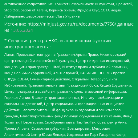
антивоенное сопротивление, Комитет независимости Ингушетии, Прометей,
Stop Occupation of Karelia, Вернись живым, Фридом Хаус, СОТА медиа,
Либерально-демократическая Лига Украины
Источник:
https://minjust.gov.ru/ru/documents/7756/
данные
на
13.05.2024
* Сведения реестра НКО, выполняющих функции
иностранного агента:
Лилит, Правозащитная группа Гражданин.Армия.Право, Нижегородский
центр немецкой и европейской культуры, Центр гендерных исследований,
Фонд защиты прав граждан Штаб, Институт права и публичной политики,
Фонд борьбы с коррупцией, Альянс врачей, НАСИЛИЮ.НЕТ, Мы против
СПИДа, СВЕЧА, Гуманитарное действие, Открытый Петербург, Лига
Избирателей, Правовая инициатива, Гражданский Союз, Хасдей Ерушалаим,
Центр поддержки и содействия развитию средств массовой информации,
Горячая Линия, В защиту прав заключенных, Институт глобализации и
социальных движений, Центр социально-информационных инициатив
Действие, Благотворительный фонд охраны здоровья и защиты прав
граждан, Благотворительный фонд помощи осужденным и их семьям, Фонд
Тольятти, Новое время, Серебряная тайга, Так-Так-Так, Сова, центр Анна,
Проект Апрель, Самарская губерния, Эра здоровья, Мемориал,
Аналитический Центр Юрия Левады, Издательство Парк Гагарина, Фонд