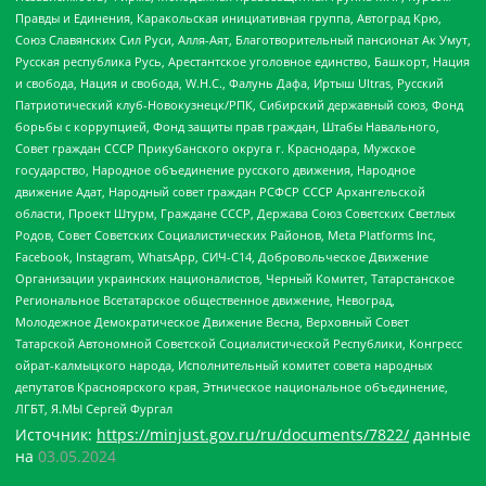
Правды и Единения, Каракольская инициативная группа, Автоград Крю,
Союз Славянских Сил Руси, Алля-Аят, Благотворительный пансионат Ак Умут,
Русская республика Русь, Арестантское уголовное единство, Башкорт, Нация
и свобода, Нация и свобода, W.H.С., Фалунь Дафа, Иртыш Ultras, Русский
Патриотический клуб-Новокузнецк/РПК, Сибирский державный союз, Фонд
борьбы с коррупцией, Фонд защиты прав граждан, Штабы Навального,
Совет граждан СССР Прикубанского округа г. Краснодара, Мужское
государство, Народное объединение русского движения, Народное
движение Адат, Народный совет граждан РСФСР СССР Архангельской
области, Проект Штурм, Граждане СССР, Держава Союз Советских Светлых
Родов, Совет Советских Социалистических Районов, Meta Platforms Inc,
Facebook, Instagram, WhatsApp, СИЧ-С14, Добровольческое Движение
Организации украинских националистов, Черный Комитет, Татарстанское
Региональное Всетатарское общественное движение, Невоград,
Молодежное Демократическое Движение Весна, Верховный Совет
Татарской Автономной Советской Социалистической Республики, Конгресс
ойрат-калмыцкого народа, Исполнительный комитет совета народных
депутатов Красноярского края, Этническое национальное объединение,
ЛГБТ, Я.МЫ Сергей Фургал
Источник:
https://minjust.gov.ru/ru/documents/7822/
данные
на
03.05.2024