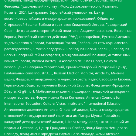
UnKremlin, Международная федерация транспортных рабочих, ИстЧам
Финланд, Гудзоновский институт, Фонд Демократического Развития,
Комитет-2024, Центрально-Европейский университет, Центр
восточноевропейских и международных исследований, Общество
Сторожевой башни, Библии и трактатов Свидетелей Иеговы, Гражданский
Совет, Центр анализа европейской политики, Академическая сеть Восточная
Европа, Российский комитет действия, РЭНД корпорейшн, Русская Америка
за демократию в России, Настоящая Россия, Глобальная сеть журналистов-
расследователей, Служба поддержки, Свободная Россия Берлин, Свободная
Россия Северный Рейн-Вестфалия, Фонд глобальной помощи, Антивоенный
комитет России, Russie-Libertes, La Asocicion de Rusos Libres, Союз за
возвращение Северных территорий, Крымскотатарский Ресурсный Центр,
Глобальный союз IndustriALL, Russian Election Monitor, Article 19, Мнение
медиа, Федерация анархического черного креста, Радио Свободная Европа,
Германское общество изучения Восточной Европы, Фонд имени Фридриха
Эберта, XZ gGmbH, Мобильная академия поддержки гендерной демократии
и миротворчества, Форум имени Льва Копелева, American Councils for
International Education, Cultural Vistas, Institute of International Education,
Антивоенное движение Антальи, Открытый диалог, Школа международных
отношений и государственной политики им Питера Мунка, Российско-
канадский демократический альянс, Школа международных отношений им
Нормана Патерсона, Центр Гражданских Свобод, Фонд Бориса Немцова за
Свободу, Фонд имени Фридриха Науманна за свободу, Феминистское