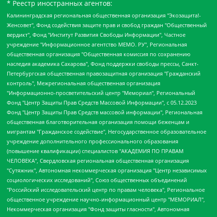
* Реестр иностранных агентов:
Калининградская региональная общественная организация "Экозащита!-Женсовет", Фонд содействия защите прав и свобод граждан "Общественный вердикт", Фонд "Институт Развития Свободы Информации", Частное учреждение "Информационное агентство МЕМО. РУ", Региональная общественная организация "Общественная комиссия по сохранению наследия академика Сахарова", Фонд поддержки свободы прессы, Санкт-Петербургская общественная правозащитная организация "Гражданский контроль", Межрегиональная общественная организация "Информационно-просветительский центр "Мемориал", Региональный Фонд "Центр Защиты Прав Средств Массовой Информации", с 05.12.2023 Фонд "Центр Защиты Прав Средств массовой информации", Региональная общественная благотворительная организация помощи беженцам и мигрантам "Гражданское содействие", Негосударственное образовательное учреждение дополнительного профессионального образования (повышение квалификации) специалистов "АКАДЕМИЯ ПО ПРАВАМ ЧЕЛОВЕКА", Свердловская региональная общественная организация "Сутяжник", Автономная некоммерческая организация "Центр независимых социологических исследований", Союз общественных объединений "Российский исследовательский центр по правам человека", Региональное общественное учреждение научно-информационный центр "МЕМОРИАЛ", Некоммерческая организация "Фонд защиты гласности", Автономная некоммерческая организация "Институт прав человека", Городская общественная организация "Екатеринбургское общество "МЕМОРИАЛ", Городская общественная организация "Рязанское историко-просветительское и правозащитное общество "Мемориал" (Рязанский Мемориал), Челябинский региональный орган общественной самодеятельности – женское общественное объединение "Женщины Евразии", Челябинский региональный орган общественной самодеятельности "Уральская правозащитная группа", Фонд содействия защите здоровья и социальной справедливости имени Андрея Рылькова, Автономная Некоммерческая Организация "Аналитический Центр Юрия Левады", Автономная некоммерческая организация социальной поддержки населения "Проект Апрель", Региональная общественная организация помощи женщинам и детям, находящимся в кризисной ситуации "Информационно-методический центр "Анна", Фонд содействия развитию массовых коммуникаций и правовому просвещению "Так-так-Так", Фонд содействия устойчивому развитию "Серебряная тайга", Свердловский региональный общественный фонд социальных проектов "Новое время", "Idel.Реалии", Кавказ.Реалии, Крым.Реалии, Телеканал Настоящее Время, Татаро-башкирская служба Радио Свобода (Azatliq Radiosi), Радио Свободная Европа/Радио Свобода (PCE/PC), "Сибирь.Реалии", "Фактограф", Благотворительный фонд помощи осужденным и их семьям, Автономная некоммерческая организация "Институт глобализации и социальных движений", Фонд "В защиту прав заключенных", Частное учреждение "Центр поддержки и содействия развитию средств массовой информации", Пензенский региональный общественный благотворительный фонд "Гражданский союз", "Север.Реалии", Некоммерческая организация Фонд "Правовая инициатива", Общество с ограниченной ответственностью "Радио Свободная Европа/Радио Свобода", Чешское информационное агентство "MEDIUM-ORIENT", Красноярская региональная общественная организация "Мы против СПИДа", Камалягин Денис Николаевич, Маркелов Сергей Евгеньевич, Пономарев Лев Александрович, Савицкая Людмила Алексеевна, Автономная некоммерческая организация "Центр по работе с проблемой насилия "НАСИЛИЮ.НЕТ", Межрегиональный профессиональный союз работников здравоохранения "Альянс врачей", Юридическое лицо, зарегистрированное в Латвийской Республике, SIA "Medusa Project" (регистрационный номер 40103797863, дата регистрации 10.06.2014), Некоммерческая организация "Фонд по борьбе с коррупцией", Автономная некоммерческая организация "Институт права и публичной политики", Баданин Роман Сергеевич, Гликин Максим Александрович, Железнова Мария Михайловна, Лукьянова Юлия Сергеевна, Маетная Елизавета Витальевна, Маняхин Петр Борисович, Чуракова Ольга Владимировна, Ярош Юлия Петровна, Юридическое лицо "The Insider SIA", зарегистрированное в Риге, Латвийская Республика (дата регистрации 26.06.2015), являющееся администратором доменного имени интернет-издания "The Insider SIA", https://theins.ru, Постернак Алексей Евгеньевич, Рубин Михаил Аркадьевич, Анин Роман Александрович, Юридическое лицо Istories fonds, зарегистрированное в Латвийской Республике (регистрационный номер 50008295751, дата регистрации 24.02.2020), Великовский Дмитрий Александрович, Долинина Ирина Николаевна, Мароховская Алеся Алексеевна, Шлейнов Роман Юрьевич, Шмагун Олеся Валентиновна, Общество с ограниченной ответственностью "Альтаир 2021", Общество с ограниченной ответственностью "Вега 2021", Общество с ограниченной ответственностью "Главный редактор 2021", Общество с ограниченной ответственностью "Ромашки монолит", Важенков Артем Валерьевич, Ивановская областная общественная организация "Центр гендерных исследований", Гурман Юрий Альбертович, Медиапроект "ОВД-Инфо", Егоров Владимир Владимирович, Жилинский Владимир Александрович, Общество с ограниченной ответственностью "ЗП", Иванова София Юрьевна, Карезина Инна Павловна, Кильтау Екатерина Викторовна, Петров Алексей Викторович, Пискунов Сергей Евгеньевич, Смирнов Сергей Сергеевич, Тихонов Михаил Сергеевич, Общество с ограниченной ответственностью "ЖУРНАЛИСТ-ИНОСТРАННЫЙ АГЕНТ", Арапова Галина Юрьевна, Вольтская Татьяна Анатольевна, Американская компания "Mason G.E.S. Anonymous Foundation" (США), являющаяся владельцем интернет-издания https://mnews.world/, Компания "Stichting Bellingcat", зарегистрированная в Нидерландах (дата регистрации 11.07.2018), Захаров Андрей Вячеславович, Клепиковская Екатерина Дмитриевна, Общество с ограниченной ответственностью "МЕМО", Перл Роман Александрович, Симонов Евгений Алексеевич, Соловьева Елена Анатольевна, Сотников Даниил Владимирович, Сурначева Елизавета Дмитриевна, Автономная некоммерческая организация по защите прав человека и информированию населения "Якутия – Наше Мнение", Общество с ограниченной ответственностью "Москоу диджитал медиа", с 26.01.2023 Общество с ограниченной ответственностью "Чайка Белые сады", Ветошкина Валерия Валерьевна, Заговора Максим Александрович, Межрегиональное общественное движение "Российская ЛГБТ - сеть", Оленичев Максим Владимирович, Павлов Иван Юрьевич, Скворцова Елена Сергеевна, Общество с ограниченной ответственностью "Как бы инагент", Кочетков Игорь Викторович, Общество с ограниченной ответственностью "Честные выборы", Еланчик Олег Александрович, Общество с ограниченной ответственностью "Нобелевский призыв", Гималова Регина Эмилевна, Григорьев Андрей Валерьевич, Григорьева Алина Александровна, Ассоциация по содействию защите прав призывников, альтернативнослужащих и военнослужащих "Правозащитная группа "Гражданин.Армия.Право", Хисамова Регина Фаритовна, Автономная некоммерческая организация по реализации социально-правовых программ "Лилит", Дальневосточное общественное движение "Маяк", Санкт-Петербургская ЛГБТ-инициативная группа "Выход", Инициативная группа ЛГБТ+ "Реверс", Алексеев Андрей Викторович, Бекбулатова Таисия Львовна, Беляев Иван Михайлович, Владыкина Елена Сергеевна, Гельман Марат Александрович, Никульшина Вероника Юрьевна, Толоконникова Надежда Андреевна, Шендерович Виктор Анатольевич, Общество с ограниченной ответственностью "Данное сообщение", Общество с ограниченной ответственностью Издательский дом "Новая глава", Айнбиндер Александра Александровна, Московский комьюнити-центр для ЛГБТ+инициатив, Благотворительный фонд развития филантропии, Deutsche Welle (Германия, Kurt-Schumacher-Strasse 3, 53113 Bonn), Борзунова Мария Михайловна, Воробьев Виктор Викторович, Голубева Анна Львовна, Константинова Алла Михайловна, Малкова Ирина Владимировна, Мурадов Мурад Абдулгалимович, Осетинская Елизавета Николаевна, Понасенков Евгений Николаевич, Ганапольский Матвей Юрьевич, Киселев Евгений Алексеевич, Борухович Ирина Григорьевна, Дремин Иван Тимофеевич, Дубровский Дмитрий Викторович, Красноярская региональная общественная организация поддержки и развития альтернативных образовательных технологий и межкультурных коммуникаций "ИНТЕРРА", Маяковская Екатерина Алексеевна, Фейгин Марк Захарович, Филимонов Андрей Викторович, Дзугкоева Регина Николаевна, Доброхотов Роман Александрович, Дудь Юрий Александрович, Елкин Сергей Владимирович, Кругликов Кирилл Игоревич, Сабунаева Мария Леонидовна, Семенов Алексей Владимирович, Шаинян Карен Багратович, Шульман Екатерина Михайловна, Асафьев Артур Валерьевич, Вахштайн Виктор Семенович, Венедиктов Алексей Алексеевич, Лушникова Екатерина Евгеньевна, Волков Леонид Михайлович, Невзоров Александр Глебович, Пархоменко Сергей Борисович, Сироткин Ярослав Николаевич, Кара-Мурза Владимир Владимирович, Баранова Наталья Владимировна, Гозман Леонид Яковлевич, Кагарлицкий Борис Юльевич, Климарев Михаил Валерьевич, Милов Владимир Станиславович, Автономная некоммерческая организация Краснодарский центр современного искусства "Типография", Моргенштерн Алишер Тагирович, Соболь Любовь Эдуардовна, Общество с ограниченной ответственностью "ЛИЗА НОРМ", Каспаров Гарри Кимович, Ходорковский Михаил Борисович, Общество с ограниченной ответственностью "Апрельские тезисы", Данилович Ирина Брониславовна, Кашин Олег Владимирович, Петров Николай Владимирович, Пивоваров Алексей Владимирович, Соколов Михаил Владимирович, Цветкова Юлия Владимировна, Чичваркин Евгений Александрович, Комитет против пыток/Команда против пыток, Общество с ограниченной ответственностью "Первый научный", Общество с ограниченной ответственностью "Вертолет и ко", Белоцерковская Вероника Борисовна, Кац Максим Евгеньевич, Лазарева Татьяна Юрьевна, Шаведдинов Руслан Табризович, Яшин Илья Валерьевич, Общество с ограниченной ответственностью "Иноагент ААВ", Алешковский Дмитрий Петрович, Альбац Евгения Марковна, Быков Дмитрий Львович, Галямина Юлия Евгеньевна, Лойко Сергей Леонидович, Мартынов Кирилл Константинович, Медведев Сергей Александрович, Крашенинников Федор Геннадиевич, Гордеева Катерина Вл