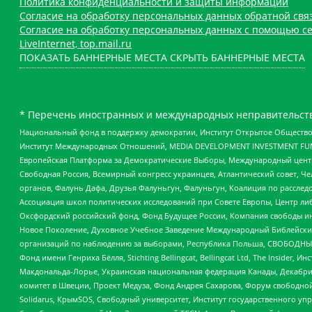
Политика конфиденциальности и защиты информации
Согласие на обработку персональных данных обратной свя
Согласие на обработку персональных данных с помощью се
LiveInternet, top.mail.ru
ПОКАЗАТЬ БАННЕРНЫЕ МЕСТА
СКРЫТЬ БАННЕРНЫЕ МЕСТА
* Перечень иностранных и международных неправительств
Национальный фонд в поддержку демократии, Институт Открытое Общество
Институт Международных Отношений, MEDIA DEVELOPMENT INVESTMENT FUND,
Европейская Платформа за Демократические Выборы, Международный цент
Свободная Россия, Всемирный конгресс украинцев, Атлантический совет, Ч
органов, Фалунь Дафа, Друзья Фалуньгун, Фалуньгун, Коалиция по рассле
Ассоциация школ политических исследований при Совете Европы, Центр ли
Оксфордский российский фонд, Фонд Будущее России, Компания свободы ин
Новое Поколение, Духовное Учебное Заведение Международный Библейский
организаций по наблюдению за выборами, Республика Польша, СВОБОДНЫЙ
Фонд имени Генриха Бёлля, Stichting Bellingcat, Bellingcat Ltd, The Inside
Макдональда-Лорье, Украинская национальная федерация Канады, Декабрис
комитет в Швеции, Проект Медуза, Фонд Андрея Сахарова, Форум свободной 
Solidarus, КрымSOS, Свободный университет, Институт государственного у