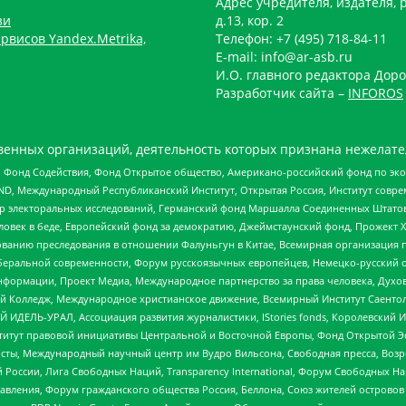
Адрес учредителя, издателя, р
зи
д.13, кор. 2
рвисов Yandex.Metrika,
Телефон: +7 (495) 718-84-11
E-mail: info@ar-asb.ru
И.О. главного редактора Доро
Разработчик сайта –
INFOROS
енных организаций, деятельность которых признана нежелате
 Фонд Содействия, Фонд Открытое общество, Американо-российский фонд по э
 Международный Республиканский Институт, Открытая Россия, Институт совре
р электоральных исследований, Германский фонд Маршалла Соединенных Штатов
еловек в беде, Европейский фонд за демократию, Джеймстаунский фонд, Прожект
дованию преследования в отношении Фалуньгун в Китае, Всемирная организация 
беральной современности, Форум русскоязычных европейцев, Немецко-русский о
формации, Проект Медиа, Международное партнерство за права человека, Духов
 Колледж, Международное христианское движение, Всемирный Институт Саентол
 ИДЕЛЬ-УРАЛ, Ассоциация развития журналистики, IStories fonds, Королевск
r, Институт правовой инициативы Центральной и Восточной Европы, Фонд Открытой Э
ты, Международный научный центр им Вудро Вильсона, Свободная пресса, Возро
России, Лига Свободных Наций, Transparеncy International, Форум Свободных Н
правления, Форум гражданского общества Россия, Беллона, Союз жителей острово