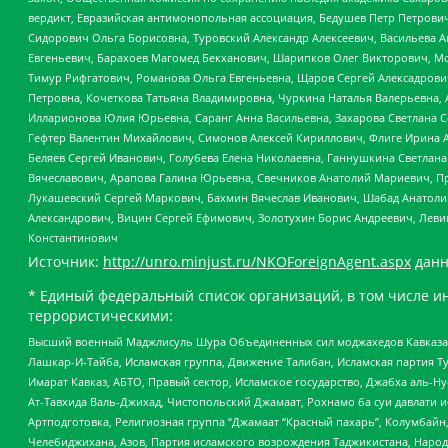
вердикт, Евразийская антимонопольная ассоциация, Бедушев Петр Петрови
Сидорович Ольга Борисовна, Туровский Александр Алексеевич, Васильева А
Евгеньевич, Барахоев Магомед Бекханович, Шарипков Олег Викторович, М
Тимур Рифгатович, Романова Ольга Евгеньевна, Щаров Сергей Алексадрови
Петровна, Кочеткова Татьяна Владимировна, Чуркина Наталья Валерьевна, 
Илларионова Юлия Юрьевна, Саранг Анна Васильевна, Захарова Светлана 
Гефтер Валентин Михайлович, Симонов Алексей Кириллович, Флиге Ирина 
Беляев Сергей Иванович, Голубева Елена Николаевна, Ганнушкина Светлана
Вячеславович, Арапова Галина Юрьевна, Свечников Анатолий Мариевич, П
Лукашевский Сергей Маркович, Бахмин Вячеслав Иванович, Шабад Анатоли
Александрович, Вицин Сергей Ефимович, Золотухин Борис Андреевич, Леви
Константинович
Источник:
http://unro.minjust.ru/NKOForeignAgent.aspx
данн
* Единый федеральный список организаций, в том числе и
террористическими:
Высший военный Маджлисуль Шура Объединенных сил моджахедов Кавказа, Ко
Лашкар-И-Тайба, Исламская группа, Движение Талибан, Исламская партия Т
Имарат Кавказ, АБТО, Правый сектор, Исламское государство, Джабха аль-
Ат-Тавхида Валь-Джихад, Чистопольский Джамаат, Рохнамо ба суи давлати и
Артподготовка, Религиозная группа “Джамаат “Красный пахарь”, Колумбайн
Челебиджихана, Азов, Партия исламского возрождения Таджикистана, Народ