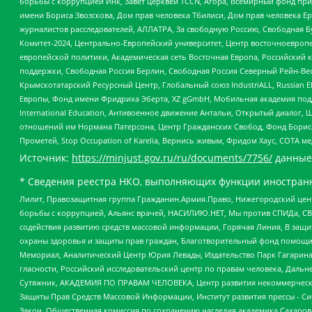
борьбы с коррупцией Инк, Завет церквей TCCN, Агора, Всемирный фонд при
имени Бориса Звозскова, Дом прав человека Тбилиси, Дом прав человека Ер
журналистов расследователей, АЛЛАТРА, За свободную Россию, Свободная Б
Комитет-2024, Центрально-Европейский университет, Центр восточноевроп
европейской политики, Академическая сеть Восточная Европа, Российский к
поддержки, Свободная Россия Берлин, Свободная Россия Северный Рейн-Вест
Крымскотатарский Ресурсный Центр, Глобальный союз IndustriALL, Russian E
Европы, Фонд имени Фридриха Эберта, XZ gGmbH, Мобильная академия поддержк
International Education, Антивоенное движение Антальи, Открытый диало
отношений им Нормана Патерсона, Центр Гражданских Свобод, Фонд Бориса
Прометей, Stop Occupation of Karelia, Вернись живым, Фридом Хаус, СОТА 
Источник:
https://minjust.gov.ru/ru/documents/7756/
данные
* Сведения реестра НКО, выполняющих функции иностранн
Лилит, Правозащитная группа Гражданин.Армия.Право, Нижегородский цент
борьбы с коррупцией, Альянс врачей, НАСИЛИЮ.НЕТ, Мы против СПИДа, СВЕ
содействия развитию средств массовой информации, Горячая Линия, В защ
охраны здоровья и защиты прав граждан, Благотворительный фонд помощи ос
Мемориал, Аналитический Центр Юрия Левады, Издательство Парк Гагарина
гласности, Российский исследовательский центр по правам человека, Даль
Сутяжник, АКАДЕМИЯ ПО ПРАВАМ ЧЕЛОВЕКА, Центр развития некоммерческих
Защиты Прав Средств Массовой Информации, Институт развития прессы - Си
Закон, Общественная комиссия по сохранению наследия академика Сахаров