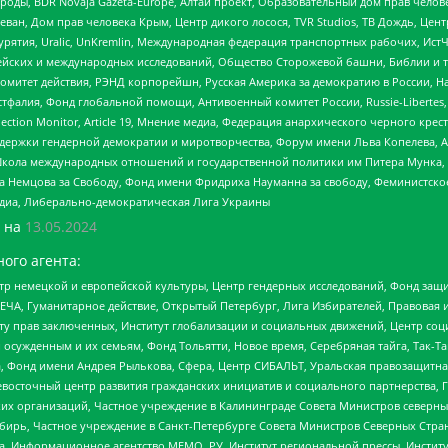
роды, BDR Novaja Gazeta-Europe, Алтай проект, Образовательный дом прав челов
еван, Дом прав человека Крым, Центр дикого лосося, TVR Studios, ТВ Дождь, Це
урятия, Uralic, UnKremlin, Международная федерация транспортных рабочих, Ист
ейских и международных исследований, Общество Сторожевой башни, Библии и тр
омитет действия, РЭНД корпорейшн, Русская Америка за демократию в России, Н
фалия, Фонд глобальной помощи, Антивоенный комитет России, Russie-Libertes, L
lection Monitor, Article 19, Мнение медиа, Федерация анархического черного кр
и гендерной демократии и миротворчества, Форум имени Льва Копелева, American C
г, Школа международных отношений и государственной политики им Питера Мунка
 Немцова за Свободу, Фонд имени Фридриха Науманна за свободу, Феминистско
медиа, Либерально-демократическая Лига Украины
 на
13.05.2024
ого агента:
р немецкой и европейской культуры, Центр гендерных исследований, Фонд защи
ЧА, Гуманитарное действие, Открытый Петербург, Лига Избирателей, Правовая 
иту прав заключенных, Институт глобализации и социальных движений, Центр 
ужденным и их семьям, Фонд Тольятти, Новое время, Серебряная тайга, Так-Так-
, Фонд имени Андрея Рылькова, Сфера, Центр СИБАЛЬТ, Уральская правозащитна
невосточный центр развития гражданских инициатив и социального партнерства, 
 организаций, Частное учреждение в Калининграде Совета Министров северных 
бирь, Частное учреждение в Санкт-Петербурге Совета Министров Северных Стра
а, Информационное агентство МЕМО. РУ, Институт региональной прессы, Инсти