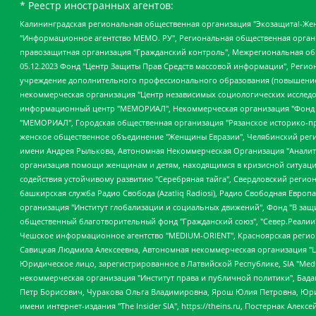
* Реестр иностранных агентов:
Калининградская региональная общественная организация "Экозащита!-Женсовет", Фонд содействия защите прав и свобод граждан "Общественный вердикт", Фонд "Институт Развития Свободы Информации", Частное учреждение "Информационное агентство МЕМО. РУ", Региональная общественная организация "Общественная комиссия по сохранению наследия академика Сахарова", Фонд поддержки свободы прессы, Санкт-Петербургская общественная правозащитная организация "Гражданский контроль", Межрегиональная общественная организация "Информационно-просветительский центр "Мемориал", Региональный Фонд "Центр Защиты Прав Средств Массовой Информации", с 05.12.2023 Фонд "Центр Защиты Прав Средств массовой информации", Региональная общественная благотворительная организация помощи беженцам и мигрантам "Гражданское содействие", Негосударственное образовательное учреждение дополнительного профессионального образования (повышение квалификации) специалистов "АКАДЕМИЯ ПО ПРАВАМ ЧЕЛОВЕКА", Свердловская региональная общественная организация "Сутяжник", Автономная некоммерческая организация "Центр независимых социологических исследований", Союз общественных объединений "Российский исследовательский центр по правам человека", Региональное общественное учреждение научно-информационный центр "МЕМОРИАЛ", Некоммерческая организация "Фонд защиты гласности", Автономная некоммерческая организация "Институт прав человека", Городская общественная организация "Екатеринбургское общество "МЕМОРИАЛ", Городская общественная организация "Рязанское историко-просветительское и правозащитное общество "Мемориал" (Рязанский Мемориал), Челябинский региональный орган общественной самодеятельности – женское общественное объединение "Женщины Евразии", Челябинский региональный орган общественной самодеятельности "Уральская правозащитная группа", Фонд содействия защите здоровья и социальной справедливости имени Андрея Рылькова, Автономная Некоммерческая Организация "Аналитический Центр Юрия Левады", Автономная некоммерческая организация социальной поддержки населения "Проект Апрель", Региональная общественная организация помощи женщинам и детям, находящимся в кризисной ситуации "Информационно-методический центр "Анна", Фонд содействия развитию массовых коммуникаций и правовому просвещению "Так-так-Так", Фонд содействия устойчивому развитию "Серебряная тайга", Свердловский региональный общественный фонд социальных проектов "Новое время", "Idel.Реалии", Кавказ.Реалии, Крым.Реалии, Телеканал Настоящее Время, Татаро-башкирская служба Радио Свобода (Azatliq Radiosi), Радио Свободная Европа/Радио Свобода (PCE/PC), "Сибирь.Реалии", "Фактограф", Благотворительный фонд помощи осужденным и их семьям, Автономная некоммерческая организация "Институт глобализации и социальных движений", Фонд "В защиту прав заключенных", Частное учреждение "Центр поддержки и содействия развитию средств массовой информации", Пензенский региональный общественный благотворительный фонд "Гражданский союз", "Север.Реалии", Некоммерческая организация Фонд "Правовая инициатива", Общество с ограниченной ответственностью "Радио Свободная Европа/Радио Свобода", Чешское информационное агентство "MEDIUM-ORIENT", Красноярская региональная общественная организация "Мы против СПИДа", Камалягин Денис Николаевич, Маркелов Сергей Евгеньевич, Пономарев Лев Александрович, Савицкая Людмила Алексеевна, Автоно