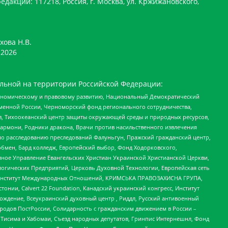
едакции: 117218, Россия, г. Москва, ул. Кржижановского,
хова Н.В.
2026
льной на территории Российской Федерации:
кономическому и правовому развитию, Национальный Демократический
менной России, Черноморский фонд регионального сотрудничества,
, Тихоокеанский центр защиты окружающей среды и природных ресурсов,
 Хармони, Родники дракона, Врачи против насильственного извлечения
по расследованию преследований Фалуньгун, Пражский гражданский центр,
бмен, Бард колледж, Европейский выбор, Фонд Ходорковского,
ное Управление Евангельских Христиан Украинской Христианской Церкви,
огических Предприятий, Церковь Духовной Технологии, Европейская сеть
ий Институт Международных Отношений, КРИМСЬКА ПРАВОЗАХИСНА ГРУПА,
стонии, Calvert 22 Foundation, Канадский украинский конгресс, Институт
ждение, Всеукраинский духовный центр , Риддл, Русский антивоенный
ародов ПостРоссии, Солидарность с гражданским движением в России –
в Тисима и Хабомаи, Съезд народных депутатов, Гринпис Интернешнл, Фонд