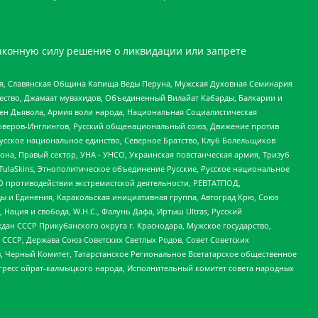
аконную силу решение о ликвидации или запрете
ья, Славянская Община Капища Веды Перуна, Мужская Духовная Семинария
щество, Джамаат мувахидов, Объединенный Вилайат Кабарды, Балкарии и
ден Дьявола, Армия воли народа, Национальная Социалистическая
роверов-Инглингов, Русский общенациональный союз, Движение против
усское национальное единство, Северное Братство, Клуб Болельщиков
а, Правый сектор, УНА - УНСО, Украинская повстанческая армия, Тризуб
 TulaSkins, Этнополитическое объединение Русские, Русское национальное
О противодействии экстремистской деятельности, РЕВТАТПОД,
ы и Единения, Каракольская инициативная группа, Автоград Крю, Союз
 Нация и свобода, W.H.С., Фалунь Дафа, Иртыш Ultras, Русский
ан СССР Прикубанского округа г. Краснодара, Мужское государство,
СССР, Держава Союз Советских Светлых Родов, Совет Советских
в, Черный Комитет, Татарстанское Региональное Всетатарское общественное
гресс ойрат-калмыцкого народа, Исполнительный комитет совета народных