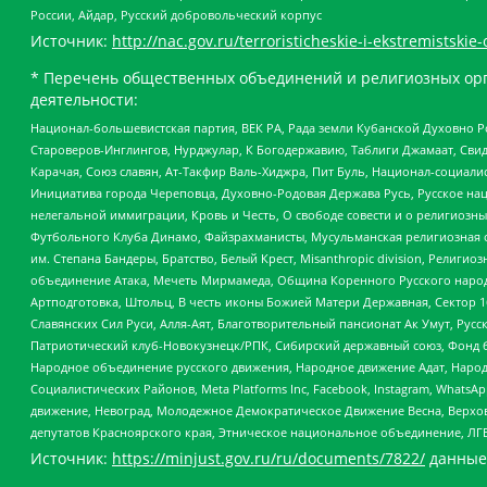
России, Айдар, Русский добровольческий корпус
Источник:
http://nac.gov.ru/terroristicheskie-i-ekstremistskie-
* Перечень общественных объединений и религиозных орг
деятельности:
Национал-большевистская партия, ВЕК РА, Рада земли Кубанской Духовно
Староверов-Инглингов, Нурджулар, К Богодержавию, Таблиги Джамаат, Сви
Карачая, Союз славян, Ат-Такфир Валь-Хиджра, Пит Буль, Национал-социал
Инициатива города Череповца, Духовно-Родовая Держава Русь, Русское н
нелегальной иммиграции, Кровь и Честь, О свободе совести и о религиоз
Футбольного Клуба Динамо, Файзрахманисты, Мусульманская религиозная о
им. Степана Бандеры, Братство, Белый Крест, Misanthropic division, Рели
объединение Атака, Мечеть Мирмамеда, Община Коренного Русского народа
Артподготовка, Штольц, В честь иконы Божией Матери Державная, Сектор 1
Славянских Сил Руси, Алля-Аят, Благотворительный пансионат Ак Умут, Русск
Патриотический клуб-Новокузнецк/РПК, Сибирский державный союз, Фонд б
Народное объединение русского движения, Народное движение Адат, Народ
Социалистических Районов, Meta Platforms Inc, Facebook, Instagram, Wha
движение, Невоград, Молодежное Демократическое Движение Весна, Верхов
депутатов Красноярского края, Этническое национальное объединение, ЛГ
Источник:
https://minjust.gov.ru/ru/documents/7822/
данные