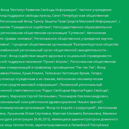
евосточное общественное движение "Маяк", Санкт-Петербургская ЛГБТ-инициативная группа "Выход", Инициативная группа ЛГБТ+ "Реверс", Алексеев Андрей Викторович, Бекбулатова Таисия Львовна, Беляев Иван Михайлович, Владыкина Елена Сергеевна, Гельман Марат Александрович, Никульшина Вероника Юрьевна, Толоконникова Надежда Андреевна, Шендерович Виктор Анатольевич, Общество с ограниченной ответственностью "Данное сообщение", Общество с ограниченной ответственностью Издательский дом "Новая глава", Айнбиндер Александра Александровна, Московский комьюнити-центр для ЛГБТ+инициатив, Благотворительный фонд развития филантропии, Deutsche Welle (Германия, Kurt-Schumacher-Strasse 3, 53113 Bonn), Борзунова Мария Михайловна, Воробьев Виктор Викторович, Голубева Анна Львовна, Константинова Алла Михайловна, Малкова Ирина Владимировна, Мурадов Мурад Абдулгалимович, Осетинская Елизавета Николаевна, Понасенков Евгений Николаевич, Ганапольский Матвей Юрьевич, Киселев Евгений Алексеевич, Борухович Ирина Григорьевна, Дремин Иван Тимофеевич, Дубровский Дмитрий Викторович, Красноярская региональная общественная организация поддержки и развития альтернативных образовательных технологий и межкультурных коммуникаций "ИНТЕРРА", Маяковская Екатерина Алексеевна, Фейгин Марк Захарович, Филимонов Андрей Викторович, Дзугкоева Регина Николаевна, Доброхотов Роман Александрович, Дудь Юрий Александрович, Елкин Сергей Владимирович, Кругликов Кирилл Игоревич, Сабунаева Мария Леонидовна, Семенов Алексей Владимирович, Шаинян Карен Багратович, Шульман Екатерина Михайловна, Асафьев Артур Валерьевич, Вахштайн Виктор Семенович, Венедиктов Алексей Алексеевич, Лушникова Екатерина Евгеньевна, Волков Леонид Михайлович, Невзоров Александр Глебович, Пархоменко Сергей Борисович, Сироткин Ярослав Николаевич, Кара-Мурза Владимир Владимирович, Баранова Наталья Владимировна, Гозман Леонид Яковлевич, Кагарлицкий Борис Юльевич, Климарев Михаил Валерьевич, Милов Владимир Станиславович, Автономная некоммерческая организация Краснодарский центр современного искусства "Типография", Моргенштерн Алишер Тагирович, Соболь Любовь Эдуардовна, Общество с ограниченной ответственностью "ЛИЗА НОРМ", Каспаров Гарри Кимович, Ходорковский Михаил Борисович, Общество с ограниченной ответственностью "Апрельские тезисы", Данилович Ирина Брониславовна, Кашин Олег Владимирович, Петров Николай Владимирович, Пивоваров Алексей Владимирович, Соколов Михаил Владимирович, Цветкова Юлия Владимировна, Чичваркин Евгений Александрович, Комитет против пыток/Команда против пыток, Общество с ограниченной ответственностью "Первый научный", Общество с ограниченной ответственностью "Вертолет и ко", Белоцерковская Вероника Борисовна, Кац Максим Евгеньевич, Лазарева Татьяна Юрьевна, Шаведдинов Руслан Табризович, Яшин Илья Валерьевич, Общество с ограниченной ответственностью "Иноагент ААВ", Алешковский Дмитрий Петрович, Альбац Евгения Марковна, Быков Дмитрий Львович, Галямина Юлия Евгеньевна, Лойко Сергей Леонидович, Мартынов Кирилл Константинович, Медведев Сергей Александрович, Крашенинников Федор Геннадиевич, Гордеева Катерина Вл