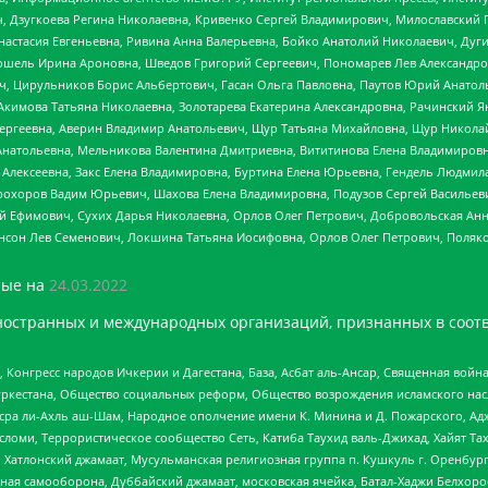
ч, Дзугкоева Регина Николаевна, Кривенко Сергей Владимирович, Милославски
настасия Евгеньевна, Ривина Анна Валерьевна, Бойко Анатолий Николаевич, Дуг
ошель Ирина Ароновна, Шведов Григорий Сергеевич, Пономарев Лев Александро
ч, Цирульников Борис Альбертович, Гасан Ольга Павловна, Паутов Юрий Анато
Акимова Татьяна Николаевна, Золотарева Екатерина Александровна, Рачинский Я
Сергеевна, Аверин Владимир Анатольевич, Щур Татьяна Михайловна, Щур Никола
Анатольевна, Мельникова Валентина Дмитриевна, Вититинова Елена Владимировн
 Алексеевна, Закс Елена Владимировна, Буртина Елена Юрьевна, Гендель Людмил
рохоров Вадим Юрьевич, Шахова Елена Владимировна, Подузов Сергей Васильеви
й Ефимович, Сухих Дарья Николаевна, Орлов Олег Петрович, Добровольская Анн
нсон Лев Семенович, Локшина Татьяна Иосифовна, Орлов Олег Петрович, Поляк
ые на
24.03.2022
ностранных и международных организаций, признанных в соотв
нгресс народов Ичкерии и Дагестана, База, Асбат аль-Ансар, Священная война,
уркестана, Общество социальных реформ, Общество возрождения исламского насл
Нусра ли-Ахль аш-Шам, Народное ополчение имени К. Минина и Д. Пожарского, Ад
сломи, Террористическое сообщество Сеть, Катиба Таухид валь-Джихад, Хайят Тах
, Хатлонский джамаат, Мусульманская религиозная группа п. Кушкуль г. Оренбу
ная самооборона, Дуббайский джамаат, московская ячейка, Батал-Хаджи Белхор