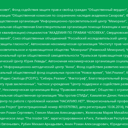
мная некоммерческая организация "Центр по работе с проблемой насилия "НАСИЛИЮ.НЕТ", Межрегиональный профессиональный союз работников здравоохранения "Альянс врачей", Юридическое лицо, зарегистрированное в Латвийской Республике, SIA "Medusa Project" (регистрационный номер 40103797863, дата регистрации 10.06.2014), Некоммерческая организация "Фонд по борьбе с коррупцией", Автономная некоммерческая организация "Институт права и публичной политики", Баданин Роман Сергеевич, Гликин Максим Александрович, Железнова Мария Михайловна, Лукьянова Юлия Сергеевна, Маетная Елизавета Витальевна, Маняхин Петр Борисович, Чуракова Ольга Владимировна, Ярош Юлия Петровна, Юридическое лицо "The Insider SIA", зарегистрированное в Риге, Латвийская Республика (дата регистрации 26.06.2015), являющееся администратором доменного имени интернет-издания "The Insider SIA", https://theins.ru, Постернак Алексей Евгеньевич, Рубин Михаил Аркадьевич, Анин Роман Александрович, Юридическое лицо Istories fonds, зарегистрированное в Латвийской Республике (регистрационный номер 50008295751, дата регистрации 24.02.2020), Великовский Дмитрий Александрович, Долинина Ирина Николаевна, Мароховская Алеся Алексеевна, Шлейнов Роман Юрьевич, Шмагун Олеся Валентиновна, Общество с ограниченной ответственностью "Альтаир 2021", Общество с ограниченной ответственностью "Вега 2021", Общество с ограниченной ответственностью "Главный редактор 2021", Общество с ограниченной ответственностью "Ромашки монолит", Важенков Артем Валерьевич, Ивановская областная общественная организация "Центр гендерных исследований", Гурман Юрий Альбертович, Медиапроект "ОВД-Инфо", Егоров Владимир Владимирович, Жилинский Владимир Александрович, Общество с ограниченной ответственностью "ЗП", Иванова София Юрьевна, Карезина Инна Павловна, Кильтау Екатерина Викторовна, Петров Алексей Викторович, Пискунов Сергей Евгеньевич, Смирнов Сергей Сергеевич, Тихонов Михаил Сергеевич, Общество с ограниченной ответственностью "ЖУРНАЛИСТ-ИНОСТРАННЫЙ АГЕНТ", Арапова Галина Юрьевна, Вольтская Татьяна Анатольевна, Американская компания "Mason G.E.S. Anonymous Foundation" (США), являющаяся владельцем интернет-издания https://mnews.world/, Компания "Stichting Bellingcat", зарегистрированная в Нидерландах (дата регистрации 11.07.2018), Захаров Андрей Вячеславович, Клепиковская Екатерина Дмитриевна, Общество с ограниченной ответственностью "МЕМО", Перл Роман Александрович, Симонов Евгений Алексеевич, Соловьева Елена Анатольевна, Сотников Даниил Владимирович, Сурначева Елизавета Дмитриевна, Автономная некоммерческая организация по защите прав человека и информированию населения "Якутия – Наше Мнение", Общество с ограниченной ответственностью "Москоу диджитал медиа", с 26.01.2023 Общество с ограниченной ответственностью "Чайка Белые сады", Ветошкина Валерия Валерьевна, Заговора Максим Александрович, Межрегиональное общественное движение "Российская ЛГБТ - сеть", Оленичев Максим Владимирович, Павлов Иван Юрьевич, Скворцова Елена Сергеевна, Общество с ограниченной ответственностью "Как бы инагент", Кочетков Игорь Викторович, Общество с ограниченной ответственностью "Честные выборы", Еланчик Олег Александрович, Общество с ограниченной ответственностью "Нобелевский призыв", Гималова Регина Эмилевна, Григорьев Андрей Валерьевич, Григорьева Алина Александровна, Ассоциация по содействию защите прав призывников, альтернативнослужащих и военнослужащих "Правозащитная группа "Гражданин.Армия.Право", Хисамова Регина Фаритовна, Автономная некоммерческая организация по реализации социально-правовых программ "Лилит", Дальн