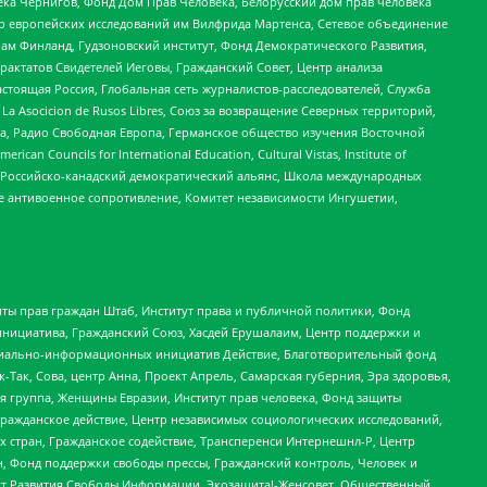
ека Чернигов, Фонд Дом Прав Человека, Белорусский дом прав человека
нтр европейских исследований им Вилфрида Мартенса, Сетевое объединение
Чам Финланд, Гудзоновский институт, Фонд Демократического Развития,
актатов Свидетелей Иеговы, Гражданский Совет, Центр анализа
астоящая Россия, Глобальная сеть журналистов-расследователей, Служба
a Asocicion de Rusos Libres, Союз за возвращение Северных территорий,
еста, Радио Свободная Европа, Германское общество изучения Восточной
ouncils for International Education, Cultural Vistas, Institute of
, Российско-канадский демократический альянс, Школа международных
е антивоенное сопротивление, Комитет независимости Ингушетии,
ты прав граждан Штаб, Институт права и публичной политики, Фонд
инициатива, Гражданский Союз, Хасдей Ерушалаим, Центр поддержки и
социально-информационных инициатив Действие, Благотворительный фонд
Так, Сова, центр Анна, Проект Апрель, Самарская губерния, Эра здоровья,
я группа, Женщины Евразии, Институт прав человека, Фонд защиты
Гражданское действие, Центр независимых социологических исследований,
стран, Гражданское содействие, Трансперенси Интернешнл-Р, Центр
н, Фонд поддержки свободы прессы, Гражданский контроль, Человек и
тут Развития Свободы Информации, Экозащита!-Женсовет, Общественный