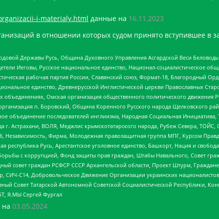
organizacii-i-materialy.html
данные на
16.11.2023
анизаций в отношении которых судом принято вступившее в з
 Родовой Державы Русь, Община Духовного Управления Асгардской Веси Беловод
детели Иеговы, Русское национальное единство, Национал-социалистическое об
истическая рабочая партия России, Славянский союз, Формат-18, Благородный Ор
ациональное единство, Древнерусской Инглистической церкви Православных Ста
ных объединениях, Омская организация общественного политического движения Р
рганизация п. Боровский, Община Коренного Русского народа Щелковского район
гиозное объединение последователей инглиизма, Народная Социальная Инициатива,
 г. Астрахани, ВОЛЯ, Меджлис крымскотатарского народа, Рубеж Севера, ТОЙС, 
6, Независимость, Фирма, Молодежная правозащитная группа МПГ, Курсом Правд
ая республика Русь, Арестантское уголовное единство, Башкорт, Нация и свобода,
орьбы с коррупцией, Фонд защиты прав граждан, Штабы Навального, Совет гражд
ный совет граждан РСФСР СССР Архангельской области, Проект Штурм, Граждане 
tsApp, СИЧ-С14, Добровольческое Движение Организации украинских националисто
ный Совет Татарской Автономной Советской Социалистической Республики, Кон
БТ, Я.МЫ Сергей Фургал
 на
03.05.2024