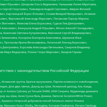
й Павел Юрьевич, Шнырова Ольга Вадимовна, Чанышева Лилия Айратовна,
ин Сергей Георгиевич, Пивоваров Андрей Сергеевич, Аверин Виталий
вич, Каргалицкий Борис Юльевич, Созаев Валерий Валерьевич, Исламов
льевич, Верховский Александр Маркович, Пислакова-Паркер Марина
н Збигневич, Жемкова Елена Борисовна, Гудков Лев Дмитриевич,
й Алексеевич, Блинушов Андрей Юрьевич, Мосин Алексей Геннадьевич,
а, Баженова Светлана Куприяновна, Максимов Сергей Владимирович,
а Залмановна, Кокорина Екатерина Алексеевна, Шуманов Илья
ч, Протасова Ирина Вячеславовна, Литинский Леонид Борисович,
а Дмитриевна, Королева Александра Евгеньевна, Смирнов Владимир
ова Мара Федоровна, Резник Генри Маркович, Захаров Герман
етствии с законодательством Российской Федерации
 Исламская группа, Братья-мусульмане, Партия исламского освобождения,
едия, Дом двух святых, Джунд аш-Шам, Исламский джихад, Аль-Каида,
жр от Аллаха Субхану уа Тагьаля SHAM, АУМ Синрике, Муджахеды джамаата
рир аш-Шам, Ахлю Сунна Валь Джамаа, National Socialism/White Power,
рг, Крымско-татарский добровольческий батальон имени Номана
оев, Маньяки Культ Убийц, Молодёжь Которая Улыбается, Легион Свобода