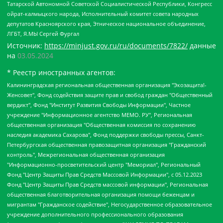
Татарской Автономной Советской Социалистической Республики, Конгресс
ойрат-калмыцкого народа, Исполнительный комитет совета народных
депутатов Красноярского края, Этническое национальное объединение,
ЛГБТ, Я.МЫ Сергей Фургал
Источник:
https://minjust.gov.ru/ru/documents/7822/
данные
на
03.05.2024
* Реестр иностранных агентов:
Калининградская региональная общественная организация "Экозащита!-Женсовет", Фонд содействия защите прав и свобод граждан "Общественный вердикт", Фонд "Институт Развития Свободы Информации", Частное учреждение "Информационное агентство МЕМО. РУ", Региональная общественная организация "Общественная комиссия по сохранению наследия академика Сахарова", Фонд поддержки свободы прессы, Санкт-Петербургская общественная правозащитная организация "Гражданский контроль", Межрегиональная общественная организация "Информационно-просветительский центр "Мемориал", Региональный Фонд "Центр Защиты Прав Средств Массовой Информации", с 05.12.2023 Фонд "Центр Защиты Прав Средств массовой информации", Региональная общественная благотворительная организация помощи беженцам и мигрантам "Гражданское содействие", Негосударственное образовательное учреждение дополнительного профессионального образования (повышение квалификации) специалистов "АКАДЕМИЯ ПО ПРАВАМ ЧЕЛОВЕКА", Свердловская региональная общественная организация "Сутяжник", Автономная некоммерческая организация "Центр независимых социологических исследований", Союз общественных объединений "Российский исследовательский центр по правам человека", Региональное общественное учреждение научно-информационный центр "МЕМОРИАЛ", Некоммерческая организация "Фонд защиты гласности", Автономная некоммерческая организация "Институт прав человека", Городская общественная организация "Екатеринбургское общество "МЕМОРИАЛ", Городская общественная организация "Рязанское историко-просветительское и правозащитное общество "Мемориал" (Рязанский Мемориал), Челябинский региональный орган общественной самодеятельности – женское общественное объединение "Женщины Евразии", Челябинский региональный орган общественной самодеятельности "Уральская правозащитная группа", Фонд содействия защите здоровья и социальной справедливости имени Андрея Рылькова, Автономная Некоммерческая Организация "Аналитический Центр Юрия Левады", Автономная некоммерческая организация социальной поддержки населения "Проект Апрель", Региональная общественная организация помощи женщинам и детям, находящимся в кризисной ситуации "Информационно-методический центр "Анна", Фонд содействия развитию массовых коммуникаций и правовому просвещению "Так-так-Так", Фонд содействия устойчивому развитию "Серебряная тайга", Свердловский региональный общественный фонд социальных проектов "Новое время", "Idel.Реалии", Кавказ.Реалии, Крым.Реалии, Телеканал Настоящее Время, Татаро-башкирская служба Радио Свобода (Azatliq Radiosi), Радио Свободная Европа/Радио Свобода (PCE/PC), "Сибирь.Реалии", "Фактограф", Благотворительный фонд помощи осужденным и их семьям, Автономная некоммерческая организация "Институт глобализации и социальных движений", Фонд "В защиту прав заключенных", Частное учреждение "Центр поддержки и содействия развитию средств массовой информации", Пензенский региональный общественный благотворительный фонд "Гражданский союз", "Север.Реалии", Некоммерческая организация Фонд "Правовая инициатива", Общество с ограниченной ответственностью "Радио Свободная Европа/Радио Свобода", Чешское информационное агентство "MEDIUM-ORIENT", Красноярская региональная общественная организация "Мы против СПИДа", Камалягин Денис Николаевич, Маркелов Сергей Евгеньевич, Пономарев Лев Александрович, Савицкая Людмила Алексеевна, Автономная некоммерческая организация "Центр по работе с проблемой насилия "НАСИЛИЮ.НЕТ", Межрегиональный профессиональный союз работников здравоохранения "Альянс врачей", Юридическое лицо, зарегистрированное в Латвийской Республике, SIA "Medusa Project" (регистрационный номер 40103797863, дата регистрации 10.06.2014), Некоммерческая организация "Фонд по борьбе с коррупцией", Автономная некоммерческая организация "Институт права и публичной политики", Баданин Роман Сергеевич, Гликин Максим Александрович, Железнова Мария Михайловна, Лукьянова Юлия Сергеевна, Маетная Елизавета Витальевна, Маняхин Петр Борисович, Чуракова Ольга Владимировна, Ярош Юлия Петровна, Юридическое лицо "The Insider SIA", зарегистрированное в Риге, Латвийская Республика (дата регистрации 26.06.2015), являющееся администратором доменного имени интернет-издания "The Insider SIA", https://theins.ru, Постернак Алексей Евгеньевич, Рубин Михаил Аркадьевич, Анин Роман Александрович, Юридическое лицо Istories fonds, зарегистрированное в Латвийской Республике (регистрационный номер 50008295751, дата регистрации 24.02.2020), Великовский Дмитрий Александрович, Долинина Ирина Николаевна, Мароховская Алеся Алексеевна, Шлейнов Роман Юрьевич, Шмагун Олеся Валентиновна, Общество с ограниченной ответственностью "Альтаир 2021", Общество с ограниченной ответственностью "Вега 2021", Общество с ограниченной ответственностью "Главный редактор 2021", Общество с ограниченной ответственностью "Ромашки монолит", Важенков Артем Валерьевич, Ивановская областная общественная организация "Центр гендерных исследований", Гурман Юрий Альбертович, Медиапроект "ОВД-Инфо", Егоров Владимир Владимирович, Жилинский Владимир Александрович, Общество с ограниченной ответственностью "ЗП", Иванова София Юрьевна, Карезина Инна Павловна, Кильтау Екатерина Викторовна, Петров Алексей Викторович, Пискунов Сергей Евгеньевич, Смирнов Сергей Сергеевич, Тихонов Михаил Сергеевич, Общество с ограниченной ответственностью "ЖУРНАЛИСТ-ИНОСТРАННЫЙ АГЕНТ", Арапова Галина Юрьевна, Вольтская Татьяна Анатольевна, Американская компания "Mason G.E.S. Anonymous Foundation" (США), являющаяся владельцем интернет-издания https://mnews.world/, Компания "Stichting Bellingcat", зарегистрированная в Нидерландах (дата регистрации 11.07.2018), Захаров Андрей Вячеславович, Клепиковская Екатерина Дмитриевна, Общество с ограниченной ответственностью "МЕМО", Перл Роман Александрович, Симонов Евгений Алексеевич, Соловьева Елена Анатольевна, Сотников Даниил Владимирович, Сурначева Елизавета Дмитриевна, Автономная некоммерческая организация по защите прав человека и информированию населения "Якутия – Наше Мнение", Общество с ограниченной ответственностью "Москоу диджитал медиа", с 26.01.2023 Общество с ограниченной ответственностью "Чайка Белые сады", Ветошкина Валерия Валерьевна, Заговора Максим Александрович, Межрегиональное общественное движение "Российская ЛГБТ - сеть", Оленичев Максим Владимирович, Павлов Иван Юрьевич, Скворцова Елена Сергеевна, Общество с ограниченной ответственностью "Как бы инагент", Кочетков Игорь Викторович, Общество с ограниченной ответственностью "Честные выборы", Еланчик Олег Александрович, Общество с ограниченной ответственностью "Нобелевский призыв", Гималова Регина Эмилевна, Григорьев Андрей Валерьевич, Григорьева Алина Александровна, Ассоциация по содействию защите прав призывников, альтернативнослужащих и военнослужащих "Правозащитная группа "Гражданин.Армия.Право", Хисамова Регина Фаритовна, Автономная некоммерческая организация по реализации социально-правовых программ "Лилит", Дальневосточное общественное движение "Маяк", Санкт-Петербургская ЛГБТ-инициативная группа "Выход", Инициативная группа ЛГБТ+ "Реверс", Алексеев Андрей Викторович, Бекбулатова Таисия Львовна, Беляев Иван Михайлович, Владыкина Елена Сергеевна, Гельман Марат Александрович, Никульшина Вероника Юрьевна, Толоконникова Надежда Андреевна, Шендерович Виктор Анатольевич, Общество с ограниченной ответственностью "Данное сообщение", Общество с ограниченной ответственностью Издательский дом "Новая глава", Айнбиндер Александра Александровна, Московский комьюнити-центр для ЛГБТ+инициатив, Благотворительный фонд развития филантропии, Deutsche Welle (Германия, Kurt-Schumacher-Strasse 3, 53113 Bonn), Борзунова Мария Михайловна, Воробьев Виктор Викторович, Голубева Анна Львовна, Константинова Алла Михайловна, Малкова Ирина Владимировна, Мурадов Мурад Абдулгалимович, Осетинская Елизавета Николаевна, Понасенков Евгений Николаевич, Ганапольский Матвей Юрьевич, Киселев Евгений Алексеевич, Борухович Ирина Григорьевна, Дремин Иван Тимофеевич, Дубровский Дмитрий Викторович, Красноярская региональная общественная организация поддержки и развития альтернативных образовательных технологий и межкультурных коммуникаций "ИНТЕРРА", Маяковская Екатерина Алексеевна, Фейгин Марк Захарович, Филимонов Андрей Викторович, Дзугкоева Регина Николаевна, Доброхотов Роман Александрович, Дудь Юрий Александрович, Елкин Сергей Владимирович, Кругликов Кирилл Игоревич, Сабунаева Мария Леонидовна, Семенов Алексей Владимирович, Шаинян Карен Багратович, Шульман Екатерина Михайловна, Асафьев Артур Валерьевич, Вахштайн Виктор Семенович, Венедиктов Алексей Алексеевич, Лушникова Екатерина Евгеньевна, Волков Леонид Михайлович, Невзоров Александр Глебович, Пархоменко Сергей Борисович, Сироткин Ярослав Николаевич, Кара-Мурза Владимир Владимирович, Баранова Наталья Владимировна, Гозман Леонид Яковлевич, Кагарлицкий Борис Юльевич, Климарев Михаил Валерьевич, Милов Владимир Станиславович, Автономная некоммерческая организация Краснодарский центр современного искусства "Типография", Моргенштерн Алишер Тагирович, Соболь Любовь Эдуардовна, Общество с ограниченной ответственностью "ЛИЗА НОРМ", Каспаров Гарри Кимович, Ходорковский Михаил Борисович, Общество с ограниченной ответственностью "Апрельские тезисы", Данилович Ирина Брониславовна, Кашин Олег Владимирович, Петров Николай Владимирович, Пивоваров Алексей Владимирович, Соколов Михаил Владимирович, Цветкова Юлия Владимировна, Чичваркин Евгений Александрович, Комитет против пыток/Команда против пыток, Общество с ограниченной ответственностью "Первый научный", Общество с ограниченной ответственностью "Вертолет и ко", Белоцерковская Вероника Борисовна, Кац Максим Евгеньевич, Лазарева Татьяна Юрьевна, Шаведдинов Руслан Табризович, Яшин Илья Валерьевич, Общество с ограниченной ответственностью "Иноагент ААВ", Алешковский Дмитрий Петрович, Альбац Евгения Марковна, Быков Дмитрий Львович, Галямина Юлия Евгеньевна, Лойко Сергей Леонидович, Мартынов Кирилл Константинович, Медведев Сергей Александрович, Крашенинников Федор Геннадиевич, Гордеева Катерина Вл