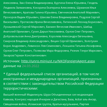
Алексеевна, Закс Елена Владимировна, Буртина Елена Юрьевна, Гендель
Людмила Залмановна, Кокорина Екатерина Алексеевна, Шуманов Илья
Вячеславович, Арапова Галина Юрьевна, Свечников Анатолий Мариевич,
Прохоров Вадим Юрьевич, Шахова Елена Владимировна, Подузов Сергей
Васильевич, Протасова Ирина Вячеславовна, Литинский Леонид Борисович,
Лукашевский Сергей Маркович, Бахмин Вячеслав Иванович, Шабад
Анатолий Ефимович, Сухих Дарья Николаевна, Орлов Олег Петрович,
Добровольская Анна Дмитриевна, Королева Александра Евгеньевна,
Смирнов Владимир Александрович, Вицин Сергей Ефимович, Золотухин
Борис Андреевич, Левинсон Лев Семенович, Локшина Татьяна Иосифовна,
Орлов Олег Петрович, Полякова Мара Федоровна, Резник Генри Маркович,
Захаров Герман Константинович
Источник:
http://unro.minjust.ru/NKOForeignAgent.aspx
данные на
24.03.2022
* Единый федеральный список организаций, в том числе
иностранных и международных организаций, признанных
в соответствии с законодательством Российской Федерации
террористическими:
Высший военный Маджлисуль Шура Объединенных сил моджахедов
Кавказа, Конгресс народов Ичкерии и Дагестана, База, Асбат аль-Ансар,
Священная война, Исламская группа, Братья-мусульмане, Партия