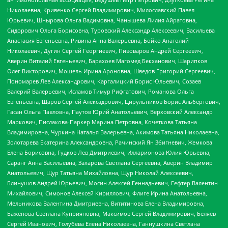
Николаевна, Кривенко Сергей Владимирович, Милославский Павел
Юрьевич, Шнырова Ольга Вадимовна, Чанышева Лилия Айратовна,
Сидорович Ольга Борисовна, Туровский Александр Алексеевич, Васильева
Анастасия Евгеньевна, Ривина Анна Валерьевна, Бойко Анатолий
Николаевич, Дугин Сергей Георгиевич, Пивоваров Андрей Сергеевич,
Аверин Виталий Евгеньевич, Барахоев Магомед Бекханович, Шарипков
Олег Викторович, Мошель Ирина Ароновна, Шведов Григорий Сергеевич,
Пономарев Лев Александрович, Каргалицкий Борис Юльевич, Созаев
Валерий Валерьевич, Исламов Тимур Рифгатович, Романова Ольга
Евгеньевна, Щаров Сергей Алексадрович, Цирульников Борис Альбертович,
Гасан Ольга Павловна, Паутов Юрий Анатольевич, Верховский Александр
Маркович, Пислакова-Паркер Марина Петровна, Кочеткова Татьяна
Владимировна, Чуркина Наталья Валерьевна, Акимова Татьяна Николаевна,
Золотарева Екатерина Александровна, Рачинский Ян Збигневич, Жемкова
Елена Борисовна, Гудков Лев Дмитриевич, Илларионова Юлия Юрьевна,
Саранг Анна Васильевна, Захарова Светлана Сергеевна, Аверин Владимир
Анатольевич, Щур Татьяна Михайловна, Щур Николай Алексеевич,
Блинушов Андрей Юрьевич, Мосин Алексей Геннадьевич, Гефтер Валентин
Михайлович, Симонов Алексей Кириллович, Флиге Ирина Анатольевна,
Мельникова Валентина Дмитриевна, Вититинова Елена Владимировна,
Баженова Светлана Куприяновна, Максимов Сергей Владимирович, Беляев
Сергей Иванович, Голубева Елена Николаевна, Ганнушкина Светлана