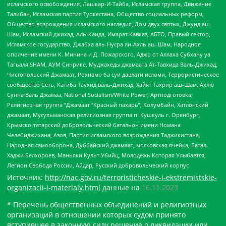
исламского освобождения, Лашкар-И-Тайба, Исламская группа, Движение
Талибан, Исламская партия Туркестана, Общество социальных реформ,
Общество возрождения исламского наследия, Дом двух святых, Джунд аш-
Шам, Исламский джихад, Аль-Каида, Имарат Кавказ, АБТО, Правый сектор,
Исламское государство, Джабха аль-Нусра ли-Ахль аш-Шам, Народное
ополчение имени К. Минина и Д. Пожарского, Аджр от Аллаха Субхану уа
Тагьаля SHAM, АУМ Синрике, Муджахеды джамаата Ат-Тавхида Валь-Джихад,
Чистопольский Джамаат, Рохнамо ба суи давлати исломи, Террористическое
сообщество Сеть, Катиба Таухид валь-Джихад, Хайят Тахрир аш-Шам, Ахлю
Сунна Валь Джамаа, National Socialism/White Power, Артподготовка,
Религиозная группа “Джамаат “Красный пахарь”, Колумбайн, Хатлонский
джамаат, Мусульманская религиозная группа п. Кушкуль г. Оренбург,
Крымско-татарский добровольческий батальон имени Номана
Челебиджихана, Азов, Партия исламского возрождения Таджикистана,
Народная самооборона, Дуббайский джамаат, московская ячейка, Батал-
Хаджи Белхороев, Маньяки Культ Убийц, Молодёжь Которая Улыбается,
Легион Свобода России, Айдар, Русский добровольческий корпус
Источник:
http://nac.gov.ru/terroristicheskie-i-ekstremistskie-
organizacii-i-materialy.html
данные на
16.11.2023
* Перечень общественных объединений и религиозных
организаций в отношении которых судом принято
вступившее в законную силу решение о ликвидации или