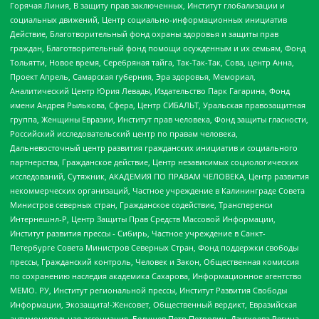
Горячая Линия, В защиту прав заключенных, Институт глобализации и
социальных движений, Центр социально-информационных инициатив
Действие, Благотворительный фонд охраны здоровья и защиты прав
граждан, Благотворительный фонд помощи осужденным и их семьям, Фонд
Тольятти, Новое время, Серебряная тайга, Так-Так-Так, Сова, центр Анна,
Проект Апрель, Самарская губерния, Эра здоровья, Мемориал,
Аналитический Центр Юрия Левады, Издательство Парк Гагарина, Фонд
имени Андрея Рылькова, Сфера, Центр СИБАЛЬТ, Уральская правозащитная
группа, Женщины Евразии, Институт прав человека, Фонд защиты гласности,
Российский исследовательский центр по правам человека,
Дальневосточный центр развития гражданских инициатив и социального
партнерства, Гражданское действие, Центр независимых социологических
исследований, Сутяжник, АКАДЕМИЯ ПО ПРАВАМ ЧЕЛОВЕКА, Центр развития
некоммерческих организаций, Частное учреждение в Калининграде Совета
Министров северных стран, Гражданское содействие, Трансперенси
Интернешнл-Р, Центр Защиты Прав Средств Массовой Информации,
Институт развития прессы - Сибирь, Частное учреждение в Санкт-
Петербурге Совета Министров Северных Стран, Фонд поддержки свободы
прессы, Гражданский контроль, Человек и Закон, Общественная комиссия
по сохранению наследия академика Сахарова, Информационное агентство
МЕМО. РУ, Институт региональной прессы, Институт Развития Свободы
Информации, Экозащита!-Женсовет, Общественный вердикт, Евразийская
антимонопольная ассоциация, Бедушев Петр Петрович, Дзугкоева Регина