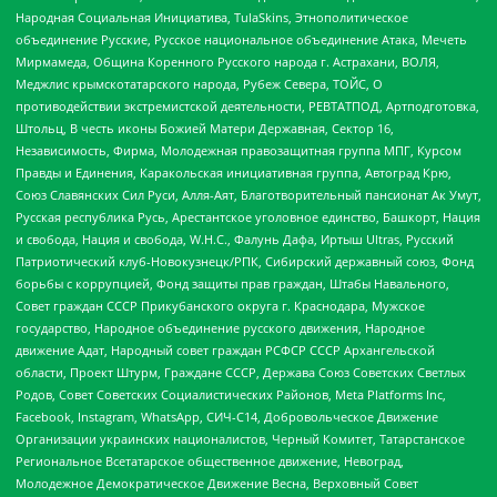
Народная Социальная Инициатива, TulaSkins, Этнополитическое
объединение Русские, Русское национальное объединение Атака, Мечеть
Мирмамеда, Община Коренного Русского народа г. Астрахани, ВОЛЯ,
Меджлис крымскотатарского народа, Рубеж Севера, ТОЙС, О
противодействии экстремистской деятельности, РЕВТАТПОД, Артподготовка,
Штольц, В честь иконы Божией Матери Державная, Сектор 16,
Независимость, Фирма, Молодежная правозащитная группа МПГ, Курсом
Правды и Единения, Каракольская инициативная группа, Автоград Крю,
Союз Славянских Сил Руси, Алля-Аят, Благотворительный пансионат Ак Умут,
Русская республика Русь, Арестантское уголовное единство, Башкорт, Нация
и свобода, Нация и свобода, W.H.С., Фалунь Дафа, Иртыш Ultras, Русский
Патриотический клуб-Новокузнецк/РПК, Сибирский державный союз, Фонд
борьбы с коррупцией, Фонд защиты прав граждан, Штабы Навального,
Совет граждан СССР Прикубанского округа г. Краснодара, Мужское
государство, Народное объединение русского движения, Народное
движение Адат, Народный совет граждан РСФСР СССР Архангельской
области, Проект Штурм, Граждане СССР, Держава Союз Советских Светлых
Родов, Совет Советских Социалистических Районов, Meta Platforms Inc,
Facebook, Instagram, WhatsApp, СИЧ-С14, Добровольческое Движение
Организации украинских националистов, Черный Комитет, Татарстанское
Региональное Всетатарское общественное движение, Невоград,
Молодежное Демократическое Движение Весна, Верховный Совет