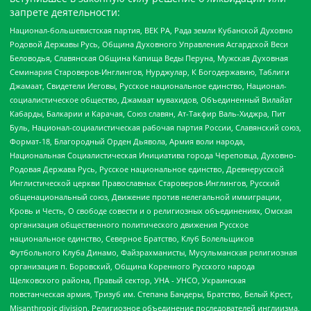
запрете деятельности:
Национал-большевистская партия, ВЕК РА, Рада земли Кубанской Духовно
Родовой Державы Русь, Община Духовного Управления Асгардской Веси
Беловодья, Славянская Община Капища Веды Перуна, Мужская Духовная
Семинария Староверов-Инглингов, Нурджулар, К Богодержавию, Таблиги
Джамаат, Свидетели Иеговы, Русское национальное единство, Национал-
социалистическое общество, Джамаат мувахидов, Объединенный Вилайат
Кабарды, Балкарии и Карачая, Союз славян, Ат-Такфир Валь-Хиджра, Пит
Буль, Национал-социалистическая рабочая партия России, Славянский союз,
Формат-18, Благородный Орден Дьявола, Армия воли народа,
Национальная Социалистическая Инициатива города Череповца, Духовно-
Родовая Держава Русь, Русское национальное единство, Древнерусской
Инглистической церкви Православных Староверов-Инглингов, Русский
общенациональный союз, Движение против нелегальной иммиграции,
Кровь и Честь, О свободе совести и о религиозных объединениях, Омская
организация общественного политического движения Русское
национальное единство, Северное Братство, Клуб Болельщиков
Футбольного Клуба Динамо, Файзрахманисты, Мусульманская религиозная
организация п. Боровский, Община Коренного Русского народа
Щелковского района, Правый сектор, УНА - УНСО, Украинская
повстанческая армия, Тризуб им. Степана Бандеры, Братство, Белый Крест,
Misanthropic division, Религиозное объединение последователей инглиизма,