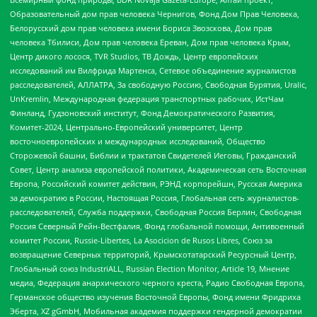
Образовательный дом прав человека Чернигов, Фонд Дом Прав Человека,
Белорусский дом прав человека имени Бориса Звозскова, Дом прав
человека Тбилиси, Дом прав человека Ереван, Дом прав человека Крым,
Центр дикого лосося, TVR Studios, ТВ Дождь, Центр европейских
исследований им Вилфрида Мартенса, Сетевое объединение журналистов
расследователей, АЛЛАТРА, За свободную Россию, Свободная Бурятия, Uralic,
UnKremlin, Международная федерация транспортных рабочих, ИстЧам
Финланд, Гудзоновский институт, Фонд Демократического Развития,
Комитет-2024, Центрально-Европейский университет, Центр
восточноевропейских и международных исследований, Общество
Сторожевой башни, Библии и трактатов Свидетелей Иеговы, Гражданский
Совет, Центр анализа европейской политики, Академическая сеть Восточная
Европа, Российский комитет действия, РЭНД корпорейшн, Русская Америка
за демократию в России, Настоящая Россия, Глобальная сеть журналистов-
расследователей, Служба поддержки, Свободная Россия Берлин, Свободная
Россия Северный Рейн-Вестфалия, Фонд глобальной помощи, Антивоенный
комитет России, Russie-Libertes, La Asocicion de Rusos Libres, Союз за
возвращение Северных территорий, Крымскотатарский Ресурсный Центр,
Глобальный союз IndustriALL, Russian Election Monitor, Article 19, Мнение
медиа, Федерация анархического черного креста, Радио Свободная Европа,
Германское общество изучения Восточной Европы, Фонд имени Фридриха
Эберта, XZ gGmbH, Мобильная академия поддержки гендерной демократии