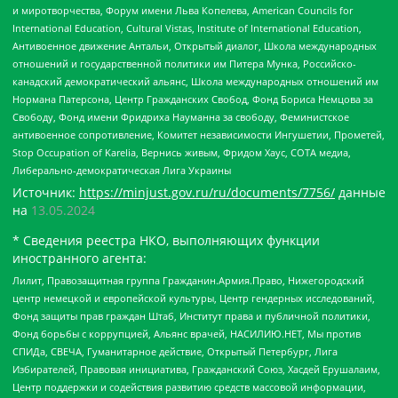
и миротворчества, Форум имени Льва Копелева, American Councils for
International Education, Cultural Vistas, Institute of International Education,
Антивоенное движение Антальи, Открытый диалог, Школа международных
отношений и государственной политики им Питера Мунка, Российско-
канадский демократический альянс, Школа международных отношений им
Нормана Патерсона, Центр Гражданских Свобод, Фонд Бориса Немцова за
Свободу, Фонд имени Фридриха Науманна за свободу, Феминистское
антивоенное сопротивление, Комитет независимости Ингушетии, Прометей,
Stop Occupation of Karelia, Вернись живым, Фридом Хаус, СОТА медиа,
Либерально-демократическая Лига Украины
Источник:
https://minjust.gov.ru/ru/documents/7756/
данные
на
13.05.2024
* Сведения реестра НКО, выполняющих функции
иностранного агента:
Лилит, Правозащитная группа Гражданин.Армия.Право, Нижегородский
центр немецкой и европейской культуры, Центр гендерных исследований,
Фонд защиты прав граждан Штаб, Институт права и публичной политики,
Фонд борьбы с коррупцией, Альянс врачей, НАСИЛИЮ.НЕТ, Мы против
СПИДа, СВЕЧА, Гуманитарное действие, Открытый Петербург, Лига
Избирателей, Правовая инициатива, Гражданский Союз, Хасдей Ерушалаим,
Центр поддержки и содействия развитию средств массовой информации,