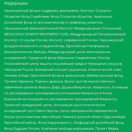
Федерации:
Национальный фонд в поддержку демократии, Институт Открытое
Общество Фонд Содействия, Фонд Открытое общество, Американо-
российский фонд по экономическому и правовому развитию,
Национальный Демократический Институт Международных Отношений,
MEDIA DEVELOPMENT INVESTMENT FUND, Международный Республиканский
Институт, Открытая Россия, Институт современной России, Черноморский
фонд регионального сотрудничества, Европейская Платформа за
Демократические Выборы, Международный центр электоральных
исследований, Германский фонд Маршалла Соединенных Штатов,
Тихоокеанский центр защиты окружающей среды и природных ресурсов,
Свободная Россия, Всемирный конгресс украинцев, Атлантический совет,
Человек в беде, Европейский фонд за демократию, Джеймстаунский фонд,
Прожект Хармони, Родники дракона, Врачи против насильственного
извлечения органов, Фалунь Дафа, Друзья Фалуньгун, Фалуньгун, Коалиция
по расследованию преследования в отношении Фалуньгун в Китае,
Всемирная организация по расследованию преследований Фалуньгун,
Пражский гражданский центр, Ассоциация школ политических
исследований при Совете Европы, Центр либеральной современности,
Форум русскоязычных европейцев, Немецко-русский обмен, Бард колледж,
Европейский выбор, Фонд Ходорковского, Оксфордский российский фонд,
Фонд Будущее России, Компания свободы информации, Проект Медиа,