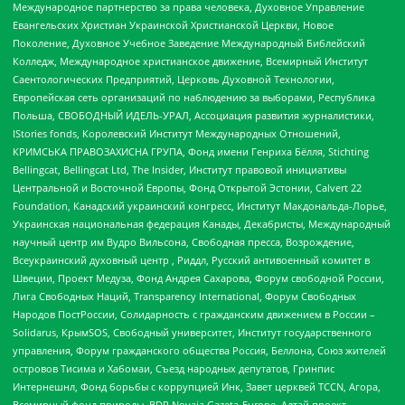
Международное партнерство за права человека, Духовное Управление
Евангельских Христиан Украинской Христианской Церкви, Новое
Поколение, Духовное Учебное Заведение Международный Библейский
Колледж, Международное христианское движение, Всемирный Институт
Саентологических Предприятий, Церковь Духовной Технологии,
Европейская сеть организаций по наблюдению за выборами, Республика
Польша, СВОБОДНЫЙ ИДЕЛЬ-УРАЛ, Ассоциация развития журналистики,
IStories fonds, Королевский Институт Международных Отношений,
КРИМСЬКА ПРАВОЗАХИСНА ГРУПА, Фонд имени Генриха Бёлля, Stichting
Bellingcat, Bellingcat Ltd, The Insider, Институт правовой инициативы
Центральной и Восточной Европы, Фонд Открытой Эстонии, Calvert 22
Foundation, Канадский украинский конгресс, Институт Макдональда-Лорье,
Украинская национальная федерация Канады, Декабристы, Международный
научный центр им Вудро Вильсона, Свободная пресса, Возрождение,
Всеукраинский духовный центр , Риддл, Русский антивоенный комитет в
Швеции, Проект Медуза, Фонд Андрея Сахарова, Форум свободной России,
Лига Свободных Наций, Transparеncy International, Форум Свободных
Народов ПостРоссии, Солидарность с гражданским движением в России –
Solidarus, КрымSOS, Свободный университет, Институт государственного
управления, Форум гражданского общества Россия, Беллона, Союз жителей
островов Тисима и Хабомаи, Съезд народных депутатов, Гринпис
Интернешнл, Фонд борьбы с коррупцией Инк, Завет церквей TCCN, Агора,
Всемирный фонд природы, BDR Novaja Gazeta-Europe, Алтай проект,