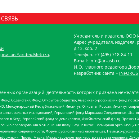
 СВЯЗЬ
Учредитель и издатель ООО 
Адрес учредителя, издателя, р
зи
д.13, кор. 2
рвисов Yandex.Metrika,
Телефон: +7 (495) 718-84-11
E-mail: info@ar-asb.ru
И.О. главного редактора Доро
Разработчик сайта –
INFOROS
енных организаций, деятельность которых признана нежелате
 Фонд Содействия, Фонд Открытое общество, Американо-российский фонд по э
 Международный Республиканский Институт, Открытая Россия, Институт совре
р электоральных исследований, Германский фонд Маршалла Соединенных Штатов
еловек в беде, Европейский фонд за демократию, Джеймстаунский фонд, Прожект
дованию преследования в отношении Фалуньгун в Китае, Всемирная организация 
беральной современности, Форум русскоязычных европейцев, Немецко-русский о
формации, Проект Медиа, Международное партнерство за права человека, Духов