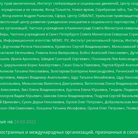
иту прав заключенных, Институт глобализации и социальных движений, Центр 
ужденным и их семьям, Фонд Тольятти, Новое время, Серебряная тайга, Так-Так-
, Фонд имени Андрея Рылькова, Сфера, Центр СИБАЛЬТ, Уральская правозащитна
невосточный центр развития гражданских инициатив и социального партнерства, 
 организаций, Частное учреждение в Калининграде Совета Министров северных 
бирь, Частное учреждение в Санкт-Петербурге Совета Министров Северных Стра
а, Информационное агентство МЕМО. РУ, Институт региональной прессы, Инсти
ч, Дзугкоева Регина Николаевна, Кривенко Сергей Владимирович, Милославски
настасия Евгеньевна, Ривина Анна Валерьевна, Бойко Анатолий Николаевич, Дуг
ошель Ирина Ароновна, Шведов Григорий Сергеевич, Пономарев Лев Александро
ч, Цирульников Борис Альбертович, Гасан Ольга Павловна, Паутов Юрий Анато
Акимова Татьяна Николаевна, Золотарева Екатерина Александровна, Рачинский Я
Сергеевна, Аверин Владимир Анатольевич, Щур Татьяна Михайловна, Щур Никола
Анатольевна, Мельникова Валентина Дмитриевна, Вититинова Елена Владимировн
 Алексеевна, Закс Елена Владимировна, Буртина Елена Юрьевна, Гендель Людмил
рохоров Вадим Юрьевич, Шахова Елена Владимировна, Подузов Сергей Васильеви
й Ефимович, Сухих Дарья Николаевна, Орлов Олег Петрович, Добровольская Анн
нсон Лев Семенович, Локшина Татьяна Иосифовна, Орлов Олег Петрович, Поляк
ые на
24.03.2022
ностранных и международных организаций, признанных в соотв