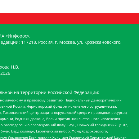
ИА «Инфорос».
едакции: 117218, Россия, г. Москва, ул. Кржижановского,
хова Н.В.
2026
льной на территории Российской Федерации:
кономическому и правовому развитию, Национальный Демократический
менной России, Черноморский фонд регионального сотрудничества,
, Тихоокеанский центр защиты окружающей среды и природных ресурсов,
 Хармони, Родники дракона, Врачи против насильственного извлечения
по расследованию преследований Фалуньгун, Пражский гражданский центр,
бмен, Бард колледж, Европейский выбор, Фонд Ходорковского,
ное Управление Евангельских Христиан Украинской Христианской Церкви,