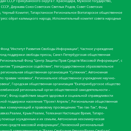
ан СССР Прикубанского округа г. Краснодара, Мужское государство,
СССР, Держава Союз Советских Светлых Родов, Совет Советских
в, Черный Комитет, Татарстанское Региональное Всетатарское общественное
гресс ойрат-калмыцкого народа, Исполнительный комитет совета народных
евосточное общественное движение "Маяк", Санкт-Петербургская ЛГБТ-инициативная группа "Выход", Инициативная группа ЛГБТ+ "Реверс", Алексеев Андрей Викторович, Бекбулатова Таисия Львовна, Беляев Иван Михайлович, Владыкина Елена Сергеевна, Гельман Марат Александрович, Никульшина Вероника Юрьевна, Толоконникова Надежда Андреевна, Шендерович Виктор Анатольевич, Общество с ограниченной ответственностью "Данное сообщение", Общество с ограниченной ответственностью Издательский дом "Новая глава", Айнбиндер Александра Александровна, Московский комьюнити-центр для ЛГБТ+инициатив, Благотворительный фонд развития филантропии, Deutsche Welle (Германия, Kurt-Schumacher-Strasse 3, 53113 Bonn), Борзунова Мария Михайловна, Воробьев Виктор Викторович, Голубева Анна Львовна, Константинова Алла Михайловна, Малкова Ирина Владимировна, Мурадов Мурад Абдулгалимович, Осетинская Елизавета Николаевна, Понасенков Евгений Николаевич, Ганапольский Матвей Юрьевич, Киселев Евгений Алексеевич, Борухович Ирина Григорьевна, Дремин Иван Тимофеевич, Дубровский Дмитрий Викторович, Красноярская региональная общественная организация поддержки и развития альтернативных образовательных технологий и межкультурных коммуникаций "ИНТЕРРА", Маяковская Екатерина Алексеевна, Фейгин Марк Захарович, Филимонов Андрей Викторович, Дзугкоева Регина Николаевна, Доброхотов Роман Александрович, Дудь Юрий Александрович, Елкин Сергей Владимирович, Кругликов Кирилл Игоревич, Сабунаева Мария Леонидовна, Семенов Алексей Владимирович, Шаинян Карен Багратович, Шульман Екатерина Михайловна, Асафьев Артур Валерьевич, Вахштайн Виктор Семенович, Венедиктов Алексей Алексеевич, Лушникова Екатерина Евгеньевна, Волков Леонид Михайлович, Невзоров Александр Глебович, Пархоменко Сергей Борисович, Сироткин Ярослав Николаевич, Кара-Мурза Владимир Владимирович, Баранова Наталья Владимировна, Гозман Леонид Яковлевич, Кагарлицкий Борис Юльевич, Климарев Михаил Валерьевич, Милов Владимир Станиславович, Автономная некоммерческая организация Краснодарский центр современного искусства "Типография", Моргенштерн Алишер Тагирович, Соболь Любовь Эдуардовна, Общество с ограниченной ответственностью "ЛИЗА НОРМ", Каспаров Гарри Кимович, Ходорковский Михаил Борисович, Общество с ограниченной ответственностью "Апрельские тезисы", Данилович Ирина Брониславовна, Кашин Олег Владимирович, Петров Николай Владимирович, Пивоваров Алексей Владимирович, Соколов Михаил Владимирович, Цветкова Юлия Владимировна, Чичваркин Евгений Александрович, Комитет против пыток/Команда против пыток, Общество с ограниченной ответственностью "Первый научный", Общество с ограниченной ответственностью "Вертолет и ко", Белоцерковская Вероника Борисовна, Кац Максим Евгеньевич, Лазарева Татьяна Юрьевна, Шаведдинов Руслан Табризович, Яшин Илья Валерьевич, Общество с ограниченной ответственностью "Иноагент ААВ", Алешковский Дмитрий Петрович, Альбац Евгения Марковна, Быков Дмитрий Львович, Галямина Юлия Евгеньевна, Лойко Сергей Леонидович, Мартынов Кирилл Константинович, Медведев Сергей Александрович, Крашенинников Федор Геннадиевич, Гордеева Катерина Вл