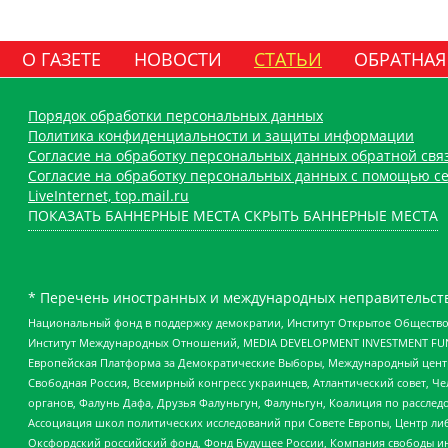
О ГАЗЕТЕ
НОВОСТИ
СТАТЬИ
ОБРАТНАЯ
Порядок обработки персональных данных
Политика конфиденциальности и защиты информации
Согласие на обработку персональных данных обратной свя
Согласие на обработку персональных данных с помощью се
LiveInternet, top.mail.ru
ПОКАЗАТЬ БАННЕРНЫЕ МЕСТА
СКРЫТЬ БАННЕРНЫЕ МЕСТА
* Перечень иностранных и международных неправительств
Национальный фонд в поддержку демократии, Институт Открытое Общество
Институт Международных Отношений, MEDIA DEVELOPMENT INVESTMENT FUND,
Европейская Платформа за Демократические Выборы, Международный цент
Свободная Россия, Всемирный конгресс украинцев, Атлантический совет, Ч
органов, Фалунь Дафа, Друзья Фалуньгун, Фалуньгун, Коалиция по рассле
Ассоциация школ политических исследований при Совете Европы, Центр ли
Оксфордский российский фонд, Фонд Будущее России, Компания свободы ин