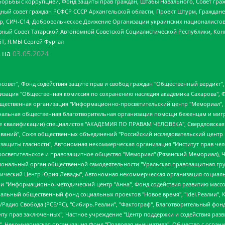
орьбы с коррупцией, Фонд защиты прав граждан, Штабы Навального, Совет гражд
ный совет граждан РСФСР СССР Архангельской области, Проект Штурм, Граждане 
tsApp, СИЧ-С14, Добровольческое Движение Организации украинских националисто
ный Совет Татарской Автономной Советской Социалистической Республики, Кон
БТ, Я.МЫ Сергей Фургал
 на
03.05.2024
мная некоммерческая организация "Центр по работе с проблемой насилия "НАСИЛИЮ.НЕТ", Межрегиональный профессиональный союз работников здравоохранения "Альянс врачей", Юридическое лицо, зарегистрированное в Латвийской Республике, SIA "Medusa Project" (регистрационный номер 40103797863, дата регистрации 10.06.2014), Некоммерческая организация "Фонд по борьбе с коррупцией", Автономная некоммерческая организация "Институт права и публичной политики", Баданин Роман Сергеевич, Гликин Максим Александрович, Железнова Мария Михайловна, Лукьянова Юлия Сергеевна, Маетная Елизавета Витальевна, Маняхин Петр Борисович, Чуракова Ольга Владимировна, Ярош Юлия Петровна, Юридическое лицо "The Insider SIA", зарегистрированное в Риге, Латвийская Республика (дата регистрации 26.06.2015), являющееся администратором доменного имени интернет-издания "The Insider SIA", https://theins.ru, Постернак Алексей Евгеньевич, Рубин Михаил Аркадьевич, Анин Роман Александрович, Юридическое лицо Istories fonds, зарегистрированное в Латвийской Республике (регистрационный номер 50008295751, дата регистрации 24.02.2020), Великовский Дмитрий Александрович, Долинина Ирина Николаевна, Мароховская Алеся Алексеевна, Шлейнов Роман Юрьевич, Шмагун Олеся Валентиновна, Общество с ограниченной ответственностью "Альтаир 2021", Общество с ограниченной ответственностью "Вега 2021", Общество с ограниченной ответственностью "Главный редактор 2021", Общество с ограниченной ответственностью "Ромашки монолит", Важенков Артем Валерьевич, Ивановская областная общественная организация "Центр гендерных исследований", Гурман Юрий Альбертович, Медиапроект "ОВД-Инфо", Егоров Владимир Владимирович, Жилинский Владимир Александрович, Общество с ограниченной ответственностью "ЗП", Иванова София Юрьевна, Карезина Инна Павловна, Кильтау Екатерина Викторовна, Петров Алексей Викторович, Пискунов Сергей Евгеньевич, Смирнов Сергей Сергеевич, Тихонов Михаил Сергеевич, Общество с ограниченной ответственностью "ЖУРНАЛИСТ-ИНОСТРАННЫЙ АГЕНТ", Арапова Галина Юрьевна, Вольтская Татьяна Анатольевна, Американская компания "Mason G.E.S. Anonymous Foundation" (США), являющаяся владельцем интернет-издания https://mnews.world/, Компания "Stichting Bellingcat", зарегистрированная в Нидерландах (дата регистрации 11.07.2018), Захаров Андрей Вячеславович, Клепиковская Екатерина Дмитриевна, Общество с ограниченной ответственностью "МЕМО", Перл Роман Александрович, Симонов Евгений Алексеевич, Соловьева Елена Анатольевна, Сотников Даниил Владимирович, Сурначева Елизавета Дмитриевна, Автономная некоммерческая организация по защите прав человека и информированию населения "Якутия – Наше Мнение", Общество с ограниченной ответственностью "Москоу диджитал медиа", с 26.01.2023 Общество с ограниченной ответственностью "Чайка Белые сады", Ветошкина Валерия Валерьевна, Заговора Максим Александрович, Межрегиональное общественное движение "Российская ЛГБТ - сеть", Оленичев Максим Владимирович, Павлов Иван Юрьевич, Скворцова Елена Сергеевна, Общество с ограниченной ответственностью "Как бы инагент", Кочетков Игорь Викторович, Общество с ограниченной ответственностью "Честные выборы", Еланчик Олег Александрович, Общество с ограниченной ответственностью "Нобелевский призыв", Гималова Регина Эмилевна, Григорьев Андрей Валерьевич, Григорьева Алина Александровна, Ассоциация по содействию защите прав призывников, альтернативнослужащих и военнослужащих "Правозащитная группа "Гражданин.Армия.Право", Хисамова Регина Фаритовна, Автономная некоммерческая организация по реализации социально-правовых программ "Лилит", Дальн