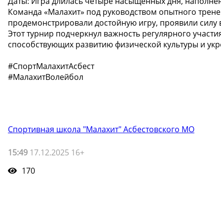
Даты: Игра длилась четыре насыщенных дня, наполне
Команда «Малахит» под руководством опытного трене
продемонстрировали достойную игру, проявили силу в
Этот турнир подчеркнул важность регулярного участ
способствующих развитию физической культуры и ук
#СпортМалахитАсбест
#МалахитВолейбол
Спортивная школа "Малахит" Асбестовского МО
15:49
17.12.2025 16+
170