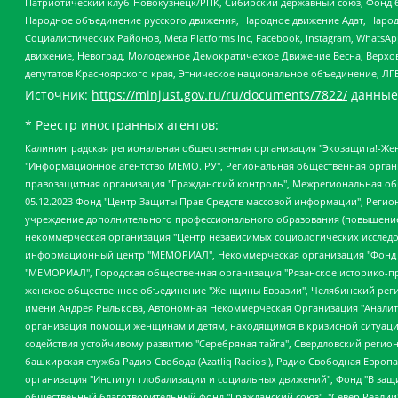
Патриотический клуб-Новокузнецк/РПК, Сибирский державный союз, Фонд б
Народное объединение русского движения, Народное движение Адат, Народ
Социалистических Районов, Meta Platforms Inc, Facebook, Instagram, Wha
движение, Невоград, Молодежное Демократическое Движение Весна, Верхов
депутатов Красноярского края, Этническое национальное объединение, ЛГ
Источник:
https://minjust.gov.ru/ru/documents/7822/
данные
* Реестр иностранных агентов:
Калининградская региональная общественная организация "Экозащита!-Женсовет", Фонд содействия защите прав и свобод граждан "Общественный вердикт", Фонд "Институт Развития Свободы Информации", Частное учреждение "Информационное агентство МЕМО. РУ", Региональная общественная организация "Общественная комиссия по сохранению наследия академика Сахарова", Фонд поддержки свободы прессы, Санкт-Петербургская общественная правозащитная организация "Гражданский контроль", Межрегиональная общественная организация "Информационно-просветительский центр "Мемориал", Региональный Фонд "Центр Защиты Прав Средств Массовой Информации", с 05.12.2023 Фонд "Центр Защиты Прав Средств массовой информации", Региональная общественная благотворительная организация помощи беженцам и мигрантам "Гражданское содействие", Негосударственное образовательное учреждение дополнительного профессионального образования (повышение квалификации) специалистов "АКАДЕМИЯ ПО ПРАВАМ ЧЕЛОВЕКА", Свердловская региональная общественная организация "Сутяжник", Автономная некоммерческая организация "Центр независимых социологических исследований", Союз общественных объединений "Российский исследовательский центр по правам человека", Региональное общественное учреждение научно-информационный центр "МЕМОРИАЛ", Некоммерческая организация "Фонд защиты гласности", Автономная некоммерческая организация "Институт прав человека", Городская общественная организация "Екатеринбургское общество "МЕМОРИАЛ", Городская общественная организация "Рязанское историко-просветительское и правозащитное общество "Мемориал" (Рязанский Мемориал), Челябинский региональный орган общественной самодеятельности – женское общественное объединение "Женщины Евразии", Челябинский региональный орган общественной самодеятельности "Уральская правозащитная группа", Фонд содействия защите здоровья и социальной справедливости имени Андрея Рылькова, Автономная Некоммерческая Организация "Аналитический Центр Юрия Левады", Автономная некоммерческая организация социальной поддержки населения "Проект Апрель", Региональная общественная организация помощи женщинам и детям, находящимся в кризисной ситуации "Информационно-методический центр "Анна", Фонд содействия развитию массовых коммуникаций и правовому просвещению "Так-так-Так", Фонд содействия устойчивому развитию "Серебряная тайга", Свердловский региональный общественный фонд социальных проектов "Новое время", "Idel.Реалии", Кавказ.Реалии, Крым.Реалии, Телеканал Настоящее Время, Татаро-башкирская служба Радио Свобода (Azatliq Radiosi), Радио Свободная Европа/Радио Свобода (PCE/PC), "Сибирь.Реалии", "Фактограф", Благотворительный фонд помощи осужденным и их семьям, Автономная некоммерческая организация "Институт глобализации и социальных движений", Фонд "В защиту прав заключенных", Частное учреждение "Центр поддержки и содействия развитию средств массовой информации", Пензенский региональный общественный благотворительный фонд "Гражданский союз", "Север.Реалии", Некоммерческая организация Фонд "Правовая инициатива", Общество с ограниченной ответственностью "Радио Свободная Европа/Радио Свобода", Чешское информационное агентство "MEDIUM-ORIENT", Красноярская региональная общественная организация "Мы против СПИДа", Камалягин Денис Николаевич, Маркелов Сергей Евгеньевич, Пономарев Лев Александрович, Савицкая Людмила Алексеевна, Автоно