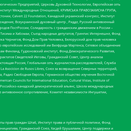
огических Предприятий, Церковь Духовной Технологии, Европейская сеть
ий Институт Международных Отношений, КРИМСЬКА ПРАВОЗАХИСНА ГРУПА,
стонии, Calvert 22 Foundation, Канадский украинский конгресс, Институт
ждение, Всеукраинский духовный центр , Риддл, Русский антивоенный
ародов ПостРоссии, Солидарность с гражданским движением в России –
в Тисима и Хабомаи, Съезд народных депутатов, Гринпис Интернешнл, Фонд
ека Чернигов, Фонд Дом Прав Человека, Белорусский дом прав человека
нтр европейских исследований им Вилфрида Мартенса, Сетевое объединение
Чам Финланд, Гудзоновский институт, Фонд Демократического Развития,
актатов Свидетелей Иеговы, Гражданский Совет, Центр анализа
астоящая Россия, Глобальная сеть журналистов-расследователей, Служба
a Asocicion de Rusos Libres, Союз за возвращение Северных территорий,
еста, Радио Свободная Европа, Германское общество изучения Восточной
ouncils for International Education, Cultural Vistas, Institute of
, Российско-канадский демократический альянс, Школа международных
е антивоенное сопротивление, Комитет независимости Ингушетии,
ты прав граждан Штаб, Институт права и публичной политики, Фонд
инициатива, Гражданский Союз, Хасдей Ерушалаим, Центр поддержки и