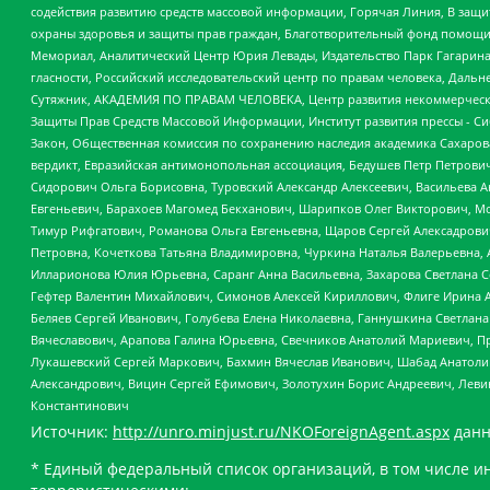
содействия развитию средств массовой информации, Горячая Линия, В защ
охраны здоровья и защиты прав граждан, Благотворительный фонд помощи ос
Мемориал, Аналитический Центр Юрия Левады, Издательство Парк Гагарина
гласности, Российский исследовательский центр по правам человека, Даль
Сутяжник, АКАДЕМИЯ ПО ПРАВАМ ЧЕЛОВЕКА, Центр развития некоммерческих
Защиты Прав Средств Массовой Информации, Институт развития прессы - Си
Закон, Общественная комиссия по сохранению наследия академика Сахаров
вердикт, Евразийская антимонопольная ассоциация, Бедушев Петр Петрови
Сидорович Ольга Борисовна, Туровский Александр Алексеевич, Васильева А
Евгеньевич, Барахоев Магомед Бекханович, Шарипков Олег Викторович, М
Тимур Рифгатович, Романова Ольга Евгеньевна, Щаров Сергей Алексадрови
Петровна, Кочеткова Татьяна Владимировна, Чуркина Наталья Валерьевна, 
Илларионова Юлия Юрьевна, Саранг Анна Васильевна, Захарова Светлана 
Гефтер Валентин Михайлович, Симонов Алексей Кириллович, Флиге Ирина 
Беляев Сергей Иванович, Голубева Елена Николаевна, Ганнушкина Светлана
Вячеславович, Арапова Галина Юрьевна, Свечников Анатолий Мариевич, П
Лукашевский Сергей Маркович, Бахмин Вячеслав Иванович, Шабад Анатоли
Александрович, Вицин Сергей Ефимович, Золотухин Борис Андреевич, Леви
Константинович
Источник:
http://unro.minjust.ru/NKOForeignAgent.aspx
данн
* Единый федеральный список организаций, в том числе и