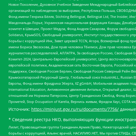
Новое Поколение, Духовное Учебное Заведение Международный Библейский
организаций по наблюдению за выборами, Республика Польша, СВОБОДНЫЙ
Фонд имени Генриха Бёлля, Stichting Bellingcat, Bellingcat Ltd, The Inside
Макдональда-Лорье, Украинская национальная федерация Канады, Декабрис
комитет в Швеции, Проект Медуза, Фонд Андрея Сахарова, Форум свободной 
Solidarus, КрымSOS, Свободный университет, Институт государственного у
борьбы с коррупцией Инк, Завет церквей TCCN, Агора, Всемирный фонд при
имени Бориса Звозскова, Дом прав человека Тбилиси, Дом прав человека Ер
журналистов расследователей, АЛЛАТРА, За свободную Россию, Свободная Б
Комитет-2024, Центрально-Европейский университет, Центр восточноевроп
европейской политики, Академическая сеть Восточная Европа, Российский к
поддержки, Свободная Россия Берлин, Свободная Россия Северный Рейн-Вест
Крымскотатарский Ресурсный Центр, Глобальный союз IndustriALL, Russian E
Европы, Фонд имени Фридриха Эберта, XZ gGmbH, Мобильная академия поддержк
International Education, Антивоенное движение Антальи, Открытый диало
отношений им Нормана Патерсона, Центр Гражданских Свобод, Фонд Бориса
Прометей, Stop Occupation of Karelia, Вернись живым, Фридом Хаус, СОТА 
Источник:
https://minjust.gov.ru/ru/documents/7756/
данные
* Сведения реестра НКО, выполняющих функции иностранн
Лилит, Правозащитная группа Гражданин.Армия.Право, Нижегородский цент
борьбы с коррупцией, Альянс врачей, НАСИЛИЮ.НЕТ, Мы против СПИДа, СВЕ