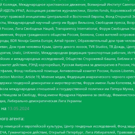
 Колледж, Международное христианское движение, Всемирный Институт Саентол
 ИДЕЛЬ-УРАЛ, Ассоциация развития журналистики, IStories fonds, Королевск
r, Институт правовой инициативы Центральной и Восточной Европы, Фонд Открытой Э
ты, Международный научный центр им Вудро Вильсона, Свободная пресса, Возро
России, Лига Свободных Наций, Transparеncy International, Форум Свободных Н
правления, Форум гражданского общества Россия, Беллона, Союз жителей острово
роды, BDR Novaja Gazeta-Europe, Алтай проект, Образовательный дом прав челов
еван, Дом прав человека Крым, Центр дикого лосося, TVR Studios, ТВ Дождь, Це
урятия, Uralic, UnKremlin, Международная федерация транспортных рабочих, Ист
ейских и международных исследований, Общество Сторожевой башни, Библии и тр
омитет действия, РЭНД корпорейшн, Русская Америка за демократию в России, Н
фалия, Фонд глобальной помощи, Антивоенный комитет России, Russie-Libertes, L
lection Monitor, Article 19, Мнение медиа, Федерация анархического черного кр
и гендерной демократии и миротворчества, Форум имени Льва Копелева, American C
г, Школа международных отношений и государственной политики им Питера Мунка
 Немцова за Свободу, Фонд имени Фридриха Науманна за свободу, Феминистско
медиа, Либерально-демократическая Лига Украины
 на
13.05.2024
ого агента:
р немецкой и европейской культуры, Центр гендерных исследований, Фонд защи
ЧА, Гуманитарное действие, Открытый Петербург, Лига Избирателей, Правовая 