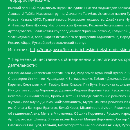
террористическими:
Высший военный Маджлисуль Шура Объединенных сил моджахедов Кавказа, Ко
Лашкар-И-Тайба, Исламская группа, Движение Талибан, Исламская партия Т
Имарат Кавказ, АБТО, Правый сектор, Исламское государство, Джабха аль-
Ат-Тавхида Валь-Джихад, Чистопольский Джамаат, Рохнамо ба суи давлати и
Артподготовка, Религиозная группа “Джамаат “Красный пахарь”, Колумбайн
Челебиджихана, Азов, Партия исламского возрождения Таджикистана, Народ
России, Айдар, Русский добровольческий корпус
Источник:
http://nac.gov.ru/terroristicheskie-i-ekstremistskie-
* Перечень общественных объединений и религиозных орг
деятельности:
Национал-большевистская партия, ВЕК РА, Рада земли Кубанской Духовно
Староверов-Инглингов, Нурджулар, К Богодержавию, Таблиги Джамаат, Сви
Карачая, Союз славян, Ат-Такфир Валь-Хиджра, Пит Буль, Национал-социал
Инициатива города Череповца, Духовно-Родовая Держава Русь, Русское н
нелегальной иммиграции, Кровь и Честь, О свободе совести и о религиоз
Футбольного Клуба Динамо, Файзрахманисты, Мусульманская религиозная о
им. Степана Бандеры, Братство, Белый Крест, Misanthropic division, Рели
объединение Атака, Мечеть Мирмамеда, Община Коренного Русского народа
Артподготовка, Штольц, В честь иконы Божией Матери Державная, Сектор 1
Славянских Сил Руси, Алля-Аят, Благотворительный пансионат Ак Умут, Русск