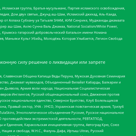
 Исламская группа, Братья-мусульмане, Партия исламского освобождения,
едия, Дом двух святых, Джунд аш-Шам, Исламский джихад, Аль-Каида,
жр от Аллаха Субхану уа Тагьаля SHAM, АУМ Синрике, Муджахеды джамаата
рир аш-Шам, Ахлю Сунна Валь Джамаа, National Socialism/White Power,
рг, Крымско-татарский добровольческий батальон имени Номана
оев, Маньяки Культ Убийц, Молодёжь Которая Улыбается, Легион Свобода
аконную силу решение о ликвидации или запрете
ья, Славянская Община Капища Веды Перуна, Мужская Духовная Семинария
щество, Джамаат мувахидов, Объединенный Вилайат Кабарды, Балкарии и
ден Дьявола, Армия воли народа, Национальная Социалистическая
роверов-Инглингов, Русский общенациональный союз, Движение против
усское национальное единство, Северное Братство, Клуб Болельщиков
а, Правый сектор, УНА - УНСО, Украинская повстанческая армия, Тризуб
 TulaSkins, Этнополитическое объединение Русские, Русское национальное
О противодействии экстремистской деятельности, РЕВТАТПОД,
ы и Единения, Каракольская инициативная группа, Автоград Крю, Союз
 Нация и свобода, W.H.С., Фалунь Дафа, Иртыш Ultras, Русский