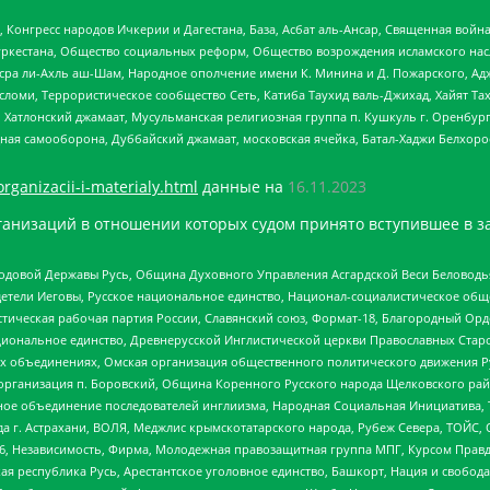
нгресс народов Ичкерии и Дагестана, База, Асбат аль-Ансар, Священная война,
уркестана, Общество социальных реформ, Общество возрождения исламского насл
Нусра ли-Ахль аш-Шам, Народное ополчение имени К. Минина и Д. Пожарского, Ад
сломи, Террористическое сообщество Сеть, Катиба Таухид валь-Джихад, Хайят Тах
, Хатлонский джамаат, Мусульманская религиозная группа п. Кушкуль г. Оренбу
ная самооборона, Дуббайский джамаат, московская ячейка, Батал-Хаджи Белхор
organizacii-i-materialy.html
данные на
16.11.2023
анизаций в отношении которых судом принято вступившее в з
 Родовой Державы Русь, Община Духовного Управления Асгардской Веси Беловод
детели Иеговы, Русское национальное единство, Национал-социалистическое об
истическая рабочая партия России, Славянский союз, Формат-18, Благородный Ор
ациональное единство, Древнерусской Инглистической церкви Православных Ста
ных объединениях, Омская организация общественного политического движения Р
рганизация п. Боровский, Община Коренного Русского народа Щелковского район
гиозное объединение последователей инглиизма, Народная Социальная Инициатива,
 г. Астрахани, ВОЛЯ, Меджлис крымскотатарского народа, Рубеж Севера, ТОЙС, 
6, Независимость, Фирма, Молодежная правозащитная группа МПГ, Курсом Правд
ая республика Русь, Арестантское уголовное единство, Башкорт, Нация и свобода,