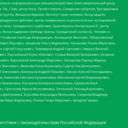
социально-информационных инициатив Действие, Благотворительный фонд
Так, Сова, центр Анна, Проект Апрель, Самарская губерния, Эра здоровья,
я группа, Женщины Евразии, Институт прав человека, Фонд защиты
Гражданское действие, Центр независимых социологических исследований,
стран, Гражданское содействие, Трансперенси Интернешнл-Р, Центр
н, Фонд поддержки свободы прессы, Гражданский контроль, Человек и
тут Развития Свободы Информации, Экозащита!-Женсовет, Общественный
й Павел Юрьевич, Шнырова Ольга Вадимовна, Чанышева Лилия Айратовна,
ин Сергей Георгиевич, Пивоваров Андрей Сергеевич, Аверин Виталий
вич, Каргалицкий Борис Юльевич, Созаев Валерий Валерьевич, Исламов
льевич, Верховский Александр Маркович, Пислакова-Паркер Марина
н Збигневич, Жемкова Елена Борисовна, Гудков Лев Дмитриевич,
й Алексеевич, Блинушов Андрей Юрьевич, Мосин Алексей Геннадьевич,
а, Баженова Светлана Куприяновна, Максимов Сергей Владимирович,
а Залмановна, Кокорина Екатерина Алексеевна, Шуманов Илья
ч, Протасова Ирина Вячеславовна, Литинский Леонид Борисович,
а Дмитриевна, Королева Александра Евгеньевна, Смирнов Владимир
ова Мара Федоровна, Резник Генри Маркович, Захаров Герман
етствии с законодательством Российской Федерации