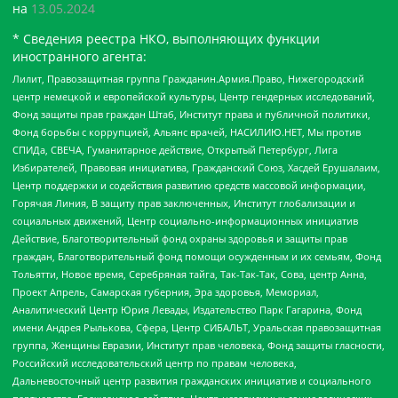
на
13.05.2024
* Сведения реестра НКО, выполняющих функции
иностранного агента:
Лилит, Правозащитная группа Гражданин.Армия.Право, Нижегородский
центр немецкой и европейской культуры, Центр гендерных исследований,
Фонд защиты прав граждан Штаб, Институт права и публичной политики,
Фонд борьбы с коррупцией, Альянс врачей, НАСИЛИЮ.НЕТ, Мы против
СПИДа, СВЕЧА, Гуманитарное действие, Открытый Петербург, Лига
Избирателей, Правовая инициатива, Гражданский Союз, Хасдей Ерушалаим,
Центр поддержки и содействия развитию средств массовой информации,
Горячая Линия, В защиту прав заключенных, Институт глобализации и
социальных движений, Центр социально-информационных инициатив
Действие, Благотворительный фонд охраны здоровья и защиты прав
граждан, Благотворительный фонд помощи осужденным и их семьям, Фонд
Тольятти, Новое время, Серебряная тайга, Так-Так-Так, Сова, центр Анна,
Проект Апрель, Самарская губерния, Эра здоровья, Мемориал,
Аналитический Центр Юрия Левады, Издательство Парк Гагарина, Фонд
имени Андрея Рылькова, Сфера, Центр СИБАЛЬТ, Уральская правозащитная
группа, Женщины Евразии, Институт прав человека, Фонд защиты гласности,
Российский исследовательский центр по правам человека,
Дальневосточный центр развития гражданских инициатив и социального