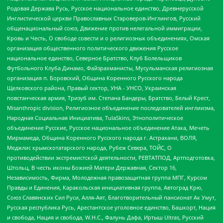
Родовая Держава Русь, Русское национальное единство, Древнерусской
Инглистической церкви Православных Староверов-Инглингов, Русский
общенациональный союз, Движение против нелегальной иммиграции,
Кровь и Честь, О свободе совести и о религиозных объединениях, Омская
организация общественного политического движения Русское
национальное единство, Северное Братство, Клуб Болельщиков
Футбольного Клуба Динамо, Файзрахманисты, Мусульманская религиозная
организация п. Боровский, Община Коренного Русского народа
Щелковского района, Правый сектор, УНА - УНСО, Украинская
повстанческая армия, Тризуб им. Степана Бандеры, Братство, Белый Крест,
Misanthropic division, Религиозное объединение последователей инглиизма,
Народная Социальная Инициатива, TulaSkins, Этнополитическое
объединение Русские, Русское национальное объединение Атака, Мечеть
Мирмамеда, Община Коренного Русского народа г. Астрахани, ВОЛЯ,
Меджлис крымскотатарского народа, Рубеж Севера, ТОЙС, О
противодействии экстремистской деятельности, РЕВТАТПОД, Артподготовка,
Штольц, В честь иконы Божией Матери Державная, Сектор 16,
Независимость, Фирма, Молодежная правозащитная группа МПГ, Курсом
Правды и Единения, Каракольская инициативная группа, Автоград Крю,
Союз Славянских Сил Руси, Алля-Аят, Благотворительный пансионат Ак Умут,
Русская республика Русь, Арестантское уголовное единство, Башкорт, Нация
и свобода, Нация и свобода, W.H.С., Фалунь Дафа, Иртыш Ultras, Русский