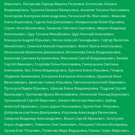
Маркович, Пислакова-Паркер Марина Петровна, Кочеткова Татьяна
Владимировна, Чуркина Наталья Валерьевна, Акимова Татьяна Николаевна,
Золотарева Екатерина Александровна, Рачинский Ян Збигневич, Жемкова
Елена Борисовна, Гудков Лев Дмитриевич, Илларионова Юлия Юрьевна,
Саранг Анна Васильевна, Захарова Светлана Сергеевна, Аверин Владимир
Анатольевич, Щур Татьяна Михайловна, Щур Николай Алексеевич,
Блинушов Андрей Юрьевич, Мосин Алексей Геннадьевич, Гефтер Валентин
Михайлович, Симонов Алексей Кириллович, Флиге Ирина Анатольевна,
Мельникова Валентина Дмитриевна, Вититинова Елена Владимировна,
Баженова Светлана Куприяновна, Максимов Сергей Владимирович, Беляев
Сергей Иванович, Голубева Елена Николаевна, Ганнушкина Светлана
Алексеевна, Закс Елена Владимировна, Буртина Елена Юрьевна, Гендель
Людмила Залмановна, Кокорина Екатерина Алексеевна, Шуманов Илья
Вячеславович, Арапова Галина Юрьевна, Свечников Анатолий Мариевич,
Прохоров Вадим Юрьевич, Шахова Елена Владимировна, Подузов Сергей
Васильевич, Протасова Ирина Вячеславовна, Литинский Леонид Борисович,
Лукашевский Сергей Маркович, Бахмин Вячеслав Иванович, Шабад
Анатолий Ефимович, Сухих Дарья Николаевна, Орлов Олег Петрович,
Добровольская Анна Дмитриевна, Королева Александра Евгеньевна,
Смирнов Владимир Александрович, Вицин Сергей Ефимович, Золотухин
Борис Андреевич, Левинсон Лев Семенович, Локшина Татьяна Иосифовна,
Орлов Олег Петрович, Полякова Мара Федоровна, Резник Генри Маркович,