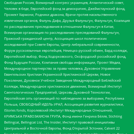
Свободная Россия, Всемирный конгресс украинцев, Атлантический совет,
Человек в беде, Европейский фонд за демократию, Джеймстаунский фонд,
Прожект Хармони, Родники дракона, Врачи против насильственного
извлечения органов, Фалунь Дафа, Друзья Фалуньгун, Фалуньгун, Коалиция
по расследованию преследования в отношении Фалуньгун в Китае,
Всемирная организация по расследованию преследований Фалуньгун,
Пражский гражданский центр, Ассоциация школ политических
исследований при Совете Европы, Центр либеральной современности,
Форум русскоязычных европейцев, Немецко-русский обмен, Бард колледж,
Европейский выбор, Фонд Ходорковского, Оксфордский российский фонд,
Фонд Будущее России, Компания свободы информации, Проект Медиа,
Международное партнерство за права человека, Духовное Управление
Евангельских Христиан Украинской Христианской Церкви, Новое
Поколение, Духовное Учебное Заведение Международный Библейский
Колледж, Международное христианское движение, Всемирный Институт
Саентологических Предприятий, Церковь Духовной Технологии,
Европейская сеть организаций по наблюдению за выборами, Республика
Польша, СВОБОДНЫЙ ИДЕЛЬ-УРАЛ, Ассоциация развития журналистики,
IStories fonds, Королевский Институт Международных Отношений,
КРИМСЬКА ПРАВОЗАХИСНА ГРУПА, Фонд имени Генриха Бёлля, Stichting
Bellingcat, Bellingcat Ltd, The Insider, Институт правовой инициативы
Центральной и Восточной Европы, Фонд Открытой Эстонии, Calvert 22