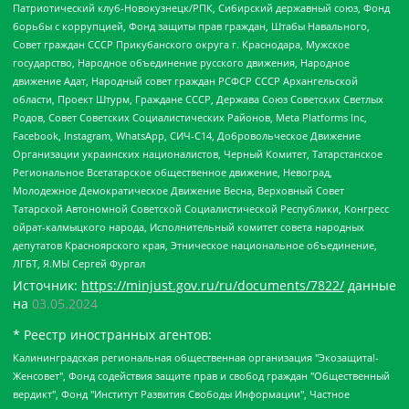
Патриотический клуб-Новокузнецк/РПК, Сибирский державный союз, Фонд
борьбы с коррупцией, Фонд защиты прав граждан, Штабы Навального,
Совет граждан СССР Прикубанского округа г. Краснодара, Мужское
государство, Народное объединение русского движения, Народное
движение Адат, Народный совет граждан РСФСР СССР Архангельской
области, Проект Штурм, Граждане СССР, Держава Союз Советских Светлых
Родов, Совет Советских Социалистических Районов, Meta Platforms Inc,
Facebook, Instagram, WhatsApp, СИЧ-С14, Добровольческое Движение
Организации украинских националистов, Черный Комитет, Татарстанское
Региональное Всетатарское общественное движение, Невоград,
Молодежное Демократическое Движение Весна, Верховный Совет
Татарской Автономной Советской Социалистической Республики, Конгресс
ойрат-калмыцкого народа, Исполнительный комитет совета народных
депутатов Красноярского края, Этническое национальное объединение,
ЛГБТ, Я.МЫ Сергей Фургал
Источник:
https://minjust.gov.ru/ru/documents/7822/
данные
на
03.05.2024
* Реестр иностранных агентов:
Калининградская региональная общественная организация "Экозащита!-Женсовет", Фонд содействия защите прав и свобод граждан "Общественный вердикт", Фонд "Институт Развития Свободы Информации", Частное учреждение "Информационное агентство МЕМО. РУ", Региональная общественная организация "Общественная комиссия по сохранению наследия академика Сахарова", Фонд поддержки свободы прессы, Санкт-Петербургская общественная правозащитная организация "Гражданский контроль", Межрегиональная общественная организация "Информационно-просветительский центр "Мемориал", Региональный Фонд "Центр Защиты Прав Средств Массовой Информации", с 05.12.2023 Фонд "Центр Защиты Прав Средств массовой информации", Региональная общественная благотворительная организация помощи беженцам и мигрантам "Гражданское содействие", Негосударственное образовательное учреждение дополнительного профессионального образования (повышение квалификации) специалистов "АКАДЕМИЯ ПО ПРАВАМ ЧЕЛОВЕКА", Свердловская региональная общественная организация "Сутяжник", Автономная некоммерческая организация "Центр независимых социологических исследований", Союз общественных объединений "Российский исследовательский центр по правам человека", Региональное общественное учреждение научно-информационный центр "МЕМОРИАЛ", Некоммерческая организация "Фонд защиты гласности", Автономная некоммерческая организация "Институт прав человека", Городская общественная организация "Екатеринбургское общество "МЕМОРИАЛ", Городская общественная организация "Рязанское историко-просветительское и правозащитное общество "Мемориал" (Рязанский Мемориал), Челябинский региональный орган общественной самодеятельности – женское общественное объединение "Женщины Евразии", Челябинский региональный орган общественной самодеятельности "Уральская правозащитная группа", Фонд содействия защите здоровья и социальной справедливости имени Андрея Рылькова, Автономная Некоммерческая Организация "Аналитический Центр Юрия Левады", Автономная некоммерческая организация социальной поддержки населения "Проект Апрель", Региональная общественная организация помощи женщинам и детям, находящимся в кризисной ситуации "Информационно-методический центр "Анна", Фонд содействия развитию массовых коммуникаций и правовому просвещению "Так-так-Так", Фонд содействия устойчивому развитию "Серебряная тайга", Свердловский региональный общественный фонд социальных проектов "Новое время", "Idel.Реалии", Кавказ.Реалии, Крым.Реалии, Телеканал Настоящее Время, Татаро-башкирская служба Радио Свобода (Azatliq Radiosi), Радио Свободная Европа/Радио Свобода (PCE/PC), "Сибирь.Реалии", "Фактограф", Благотворительный фонд помощи осужденным и их семьям, Автономная некоммерческая организация "Институт глобализации и социальных движений", Фонд "В защиту прав заключенных", Частное учреждение "Центр поддержки и содействия развитию средств массовой информации", Пензенский региональный общественный благотворительный фонд "Гражданский союз", "Север.Реалии", Некоммерческая организация Фонд "Правовая инициатива", Общество с ограниченной ответственностью "Радио Свободная Европа/Радио Свобода", Чешское информационное агентство "MEDIUM-ORIENT", Красноярская региональная общественная организация "Мы против СПИДа", Камалягин Денис Николаевич, Маркелов Сергей Евгеньевич, Пономарев Лев Александрович, Савицкая Людмила Алексеевна, Автономная некоммерческая организация "Центр по работе с проблемой насилия "НАСИЛИЮ.НЕТ", Межрегиональный профессиональный союз работников здравоохранения "Альянс врачей", Юридическое лицо, зарегистрированное в Латвийской Республике, SIA "Medusa Project" (регистрационный номер 40103797863, дата регистрации 10.06.2014), Некоммерческая организация "Фонд по борьбе с коррупцией", Автономная некоммерческая организация "Институт права и публичной политики", Баданин Роман Сергеевич, Гликин Максим Александрович, Железнова Мария Михайловна, Лукьянова Юлия Сергеевна, Маетная Елизавета Витальевна, Маняхин Петр Борисович, Чуракова Ольга Владимировна, Ярош Юлия Петровна, Юридическое лицо "The Insider SIA", зарегистрированное в Риге, Латвийская Республика (дата регистрации 26.06.2015), являющееся администратором доменного имени интернет-издания "The Insider SIA", https://theins.ru, Постернак Алексей Евгеньевич, Рубин Михаил Аркадьевич, Анин Роман Александрович, Юридическое лицо Istories fonds, зарегистрированное в Латвийской Республике (регистрационный номер 50008295751, дата регистрации 24.02.2020), Великовский Дмитрий Александрович, Долинина Ирина Николаевна, Мароховская Алеся Алексеевна, Шлейнов Роман Юрьевич, Шмагун Олеся Валентиновна, Общество с ограниченной ответственностью "Альтаир 2021", Общество с ограниченной ответственностью "Вега 2021", Общество с ограниченной ответственностью "Главный редактор 2021", Общество с ограниченной ответственностью "Ромашки монолит", Важенков Артем Валерьевич, Ивановская областная общественная организация "Центр гендерных исследований", Гурман Юрий Альбертович, Медиапроект "ОВД-Инфо", Егоров Владимир Владимирович, Жилинский Владимир Александрович, Общество с ограниченной ответственностью "ЗП", Иванова София Юрьевна, Карезина Инна Павловна, Кильтау Екатерина Викторовна, Петров Алексей Викторович, Пискунов Сергей Евгеньевич, Смирнов Сергей Сергеевич, Тихонов Михаил Сергеевич, Общество с ограниченной ответственностью "ЖУРНАЛИСТ-ИНОСТРАННЫЙ АГЕНТ", Арапова Галина Юрьевна, Вольтская Татьяна Анатольевна, Американская компания "Mason G.E.S. Anonymous Foundation" (США), являющаяся владельцем интернет-издания https://mnews.world/, Компания "Stichting Bellingcat", зарегистрированная в Нидерландах (дата регистрации 11.07.2018), Захаров Андрей Вячеславович, Клепиковская Екатерина Дмитриевна, Общество с ограниченной ответственностью "МЕМО", Перл Роман Александрович, Симонов Евгений Алексеевич, Соловьева Елена Анатольевна, Сотников Даниил Владимирович, Сурначева Елизавета Дмитриевна, Автономная некоммерческая организация по защите прав человека и информированию населения "Якутия – Наше Мнение", Общество с ограниченной ответственностью "Москоу диджитал медиа", с 26.01.2023 Общество с ограниченной ответственностью "Чайка Белые сады", Ветошкина Валерия Валерьевна, Заговора Максим Александрович, Межрегиональное общественное движение "Российская ЛГБТ - сеть", Оленичев Максим Владимирович, Павлов Иван Юрьевич, Скворцова Елена Сергеевна, Общество с ограниченной ответственностью "Как бы инагент", Кочетков Игорь Викторович, Общество с ограниченной ответственностью "Честные выборы", Еланчик Олег Александрович, Общество с ограниченной ответственностью "Нобелевский призыв", Гималова Регина Эмилевна, Григорьев Андрей Валерьевич, Григорьева Алина Александровна, Ассоциация по содействию защите прав призывников, альтернативнослужащих и военнослужащих "Правозащитная группа "Гражданин.Армия.Право", Хисамова Регина Фаритовна, Автономная некоммерческая организация по реализации социально-правовых программ "Лилит", Дальневосточное общественное движение "Маяк", Санкт-Петербургская ЛГБТ-инициативная группа "Выход", Инициативная группа ЛГБТ+ "Реверс", Алексеев Андрей Викторович, Бекбулатова Таисия Львовна, Беляев Иван Михайлович, Владыкина Елена Сергеевна, Гельман Марат Александрович, Никульшина Вероника Юрьевна, Толоконникова Надежда Андреевна, Шендерович Виктор Анатольевич, Общество с ограниченной ответственностью "Данное сообщение", Общество с ограниченной ответственностью Издательский дом "Новая глава", Айнбиндер Александра Александровна, Московский комьюнити-центр для ЛГБТ+инициатив, Благотворительный фонд развития филантропии, Deutsche Welle (Германия, Kurt-Schumacher-Strasse 3, 53113 Bonn), Борзунова Мария Михайловна, Воробьев Виктор Викторович, Голубева Анна Львовна, Константинова Алла Михайловна, Малкова Ирина Владимировна, Мурадов Мурад Абдулгалимович, Осетинская Елизавета Николаевна, Понасенков Евгений Николаевич, Ганапольский Матвей Юрьевич, Киселев Евгений Алексеевич, Борухович Ирина Григорьевна, Дремин Иван Тимофеевич, Дубровский Дмитрий Викторович, Красноярская региональная общественная организация поддержки и развития альтернативных образовательных технологий и межкультурных коммуникаций "ИНТЕРРА", Маяковская Екатерина Алексеевна, Фейгин Марк Захарович, Филимонов Андрей Викторович, Дзугкоева Регина Николаевна, Доброхотов Роман Александрович, Дудь Юрий Александрович, Елкин Сергей Владимирович, Кругликов Кирилл Игоревич, Сабунаева Мария Леонидовна, Семенов Алексей Владимирович, Шаинян Карен Багратович, Шульман Екатерина Михайловна, Асафьев Артур Валерьевич, Вахштайн Виктор Семенович, Венедиктов Алексей Алексеевич, Лушникова Екатерина Евгеньевна, Волков Леонид Михайлович, Невзоров Александр Глебович, Пархоменко Сергей Борисович, Сироткин Ярослав Николаевич, Кара-Мурза Владимир Владимирович, Баранова Наталья Владимировна, Гозман Леонид Яковлевич, Кагарлицкий Борис Юльевич, Климарев Михаил Валерьевич, Милов Владимир Станиславович, Автономная некоммерческая организация Краснодарский центр современного искусства "Типография", Моргенштерн Алишер Тагирович, Соболь Любовь Эдуардовна, Общество с ограниченной ответственностью "ЛИЗА НОРМ", Каспаров Гарри Кимович, Ходорковский Михаил Борисович, Общество с ограниченной ответственностью "Апрельские тезисы", Данилович Ирина Брониславовна, Кашин Олег Владимирович, Петров Николай Владимирович, Пивоваров Алексей Владимирович, Соколов Михаил Владимирович, Цветкова Юлия Владимировна, Чичваркин Евгений Александрович, Комитет против пыток/Команда против пыток, Общество с ограниченной ответственностью "Первый научный", Общество с ограниченной ответственностью "Вертолет и ко", Белоцерковская Вероника Борисовна, Кац Максим Евгеньевич, Лазарева Татьяна Юрьевна, Шаведдинов Руслан Табризович, Яшин Илья Валерьевич, Общество с ограниченной ответственностью "Иноагент ААВ", Алешковский Дмитрий Петрович, Альбац Евгения Марковна, Быков Дмитрий Львович, Галямина Юлия Евгеньевна, Лойко Сергей Леонидович, Мартынов Кирилл Константинович, Медведев Сергей Александрович, Крашенинников Федор Геннадиевич, Гордеева Катерина Вл