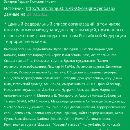
Захаров Герман Константинович
Источник:
http://unro.minjust.ru/NKOForeignAgent.aspx
данные на
24.03.2022
* Единый федеральный список организаций, в том числе
иностранных и международных организаций, признанных
в соответствии с законодательством Российской Федерации
террористическими:
Высший военный Маджлисуль Шура Объединенных сил моджахедов
Кавказа, Конгресс народов Ичкерии и Дагестана, База, Асбат аль-Ансар,
Священная война, Исламская группа, Братья-мусульмане, Партия
исламского освобождения, Лашкар-И-Тайба, Исламская группа, Движение
Талибан, Исламская партия Туркестана, Общество социальных реформ,
Общество возрождения исламского наследия, Дом двух святых, Джунд аш-
Шам, Исламский джихад, Аль-Каида, Имарат Кавказ, АБТО, Правый сектор,
Исламское государство, Джабха аль-Нусра ли-Ахль аш-Шам, Народное
ополчение имени К. Минина и Д. Пожарского, Аджр от Аллаха Субхану уа
Тагьаля SHAM, АУМ Синрике, Муджахеды джамаата Ат-Тавхида Валь-Джихад,
Чистопольский Джамаат, Рохнамо ба суи давлати исломи, Террористическое
сообщество Сеть, Катиба Таухид валь-Джихад, Хайят Тахрир аш-Шам, Ахлю
Сунна Валь Джамаа, National Socialism/White Power, Артподготовка,
Религиозная группа “Джамаат “Красный пахарь”, Колумбайн, Хатлонский