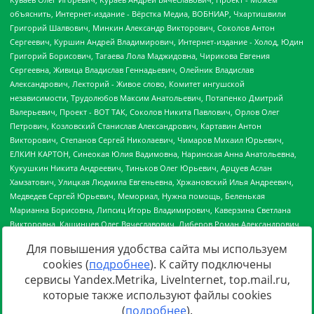
Для повышения удобства сайта мы используем
cookies (
подробнее
). К сайту подключены
сервисы Yandex.Metrika, LiveInternet, top.mail.ru,
Источник:
https://minjust.gov.ru/uploaded/files/reestr-
которые также используют файлы cookies
inostrannyih-agentov-22-03-2024.pdf
данные на
22.03.2024
(
подробнее
).