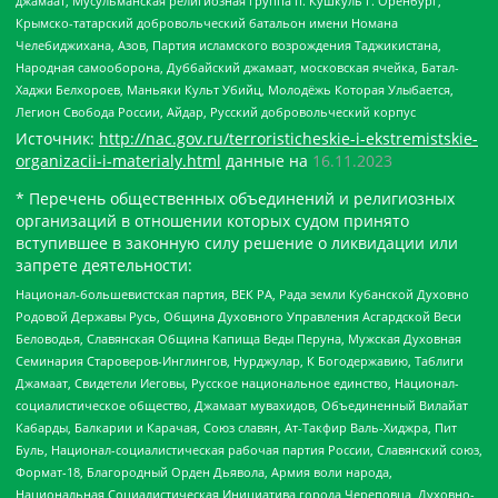
джамаат, Мусульманская религиозная группа п. Кушкуль г. Оренбург,
Крымско-татарский добровольческий батальон имени Номана
Челебиджихана, Азов, Партия исламского возрождения Таджикистана,
Народная самооборона, Дуббайский джамаат, московская ячейка, Батал-
Хаджи Белхороев, Маньяки Культ Убийц, Молодёжь Которая Улыбается,
Легион Свобода России, Айдар, Русский добровольческий корпус
Источник:
http://nac.gov.ru/terroristicheskie-i-ekstremistskie-
organizacii-i-materialy.html
данные на
16.11.2023
* Перечень общественных объединений и религиозных
организаций в отношении которых судом принято
вступившее в законную силу решение о ликвидации или
запрете деятельности:
Национал-большевистская партия, ВЕК РА, Рада земли Кубанской Духовно
Родовой Державы Русь, Община Духовного Управления Асгардской Веси
Беловодья, Славянская Община Капища Веды Перуна, Мужская Духовная
Семинария Староверов-Инглингов, Нурджулар, К Богодержавию, Таблиги
Джамаат, Свидетели Иеговы, Русское национальное единство, Национал-
социалистическое общество, Джамаат мувахидов, Объединенный Вилайат
Кабарды, Балкарии и Карачая, Союз славян, Ат-Такфир Валь-Хиджра, Пит
Буль, Национал-социалистическая рабочая партия России, Славянский союз,
Формат-18, Благородный Орден Дьявола, Армия воли народа,
Национальная Социалистическая Инициатива города Череповца, Духовно-