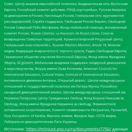
Совет, Центр анализа европейской политики, Академическая сеть Восточная
Европа, Российский комитет действия, РЭНД корпорейшн, Русская Америка
за демократию в России, Настоящая Россия, Глобальная сеть журналистов-
расследователей, Служба поддержки, Свободная Россия Берлин, Свободная
Россия Северный Рейн-Вестфалия, Фонд глобальной помощи, Антивоенный
комитет России, Russie-Libertes, La Asocicion de Rusos Libres, Союз за
возвращение Северных территорий, Крымскотатарский Ресурсный Центр,
Глобальный союз IndustriALL, Russian Election Monitor, Article 19, Мнение
медиа, Федерация анархического черного креста, Радио Свободная Европа,
Германское общество изучения Восточной Европы, Фонд имени Фридриха
Эберта, XZ gGmbH, Мобильная академия поддержки гендерной демократии
и миротворчества, Форум имени Льва Копелева, American Councils for
International Education, Cultural Vistas, Institute of International Education,
Антивоенное движение Антальи, Открытый диалог, Школа международных
отношений и государственной политики им Питера Мунка, Российско-
канадский демократический альянс, Школа международных отношений им
Нормана Патерсона, Центр Гражданских Свобод, Фонд Бориса Немцова за
Свободу, Фонд имени Фридриха Науманна за свободу, Феминистское
антивоенное сопротивление, Комитет независимости Ингушетии, Прометей,
Stop Occupation of Karelia, Вернись живым, Фридом Хаус, СОТА медиа,
Либерально-демократическая Лига Украины
Источник:
https://minjust.gov.ru/ru/documents/7756/
данные