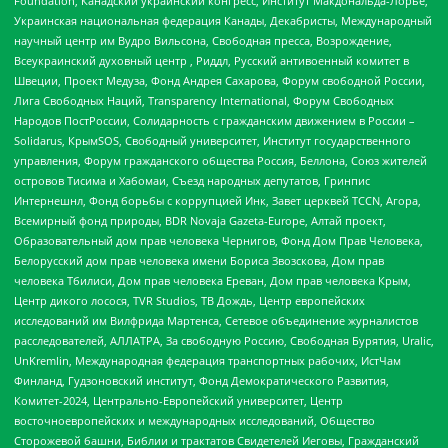
Foundation, Канадский украинский конгресс, Институт Макдональда-Лорье,
Украинская национальная федерация Канады, Декабристы, Международный
научный центр им Вудро Вильсона, Свободная пресса, Возрождение,
Всеукраинский духовный центр , Риддл, Русский антивоенный комитет в
Швеции, Проект Медуза, Фонд Андрея Сахарова, Форум свободной России,
Лига Свободных Наций, Transparеncy International, Форум Свободных
Народов ПостРоссии, Солидарность с гражданским движением в России –
Solidarus, КрымSOS, Свободный университет, Институт государственного
управления, Форум гражданского общества Россия, Беллона, Союз жителей
островов Тисима и Хабомаи, Съезд народных депутатов, Гринпис
Интернешнл, Фонд борьбы с коррупцией Инк, Завет церквей TCCN, Агора,
Всемирный фонд природы, BDR Novaja Gazeta-Europe, Алтай проект,
Образовательный дом прав человека Чернигов, Фонд Дом Прав Человека,
Белорусский дом прав человека имени Бориса Звозскова, Дом прав
человека Тбилиси, Дом прав человека Ереван, Дом прав человека Крым,
Центр дикого лосося, TVR Studios, ТВ Дождь, Центр европейских
исследований им Вилфрида Мартенса, Сетевое объединение журналистов
расследователей, АЛЛАТРА, За свободную Россию, Свободная Бурятия, Uralic,
UnKremlin, Международная федерация транспортных рабочих, ИстЧам
Финланд, Гудзоновский институт, Фонд Демократического Развития,
Комитет-2024, Центрально-Европейский университет, Центр
восточноевропейских и международных исследований, Общество
Сторожевой башни, Библии и трактатов Свидетелей Иеговы, Гражданский