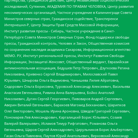
партнерства, Гражданское действие, Центр независимых социологических
исследований, Сутяжник, АКАДЕМИЯ ПО ПРАВАМ ЧЕЛОВЕКА, Центр развития
некоммерческих организаций, Частное учреждение в Калининграде Совета
Министров северных стран, Гражданское содействие, Трансперенси
Интернешнл-Р, Центр Защиты Прав Средств Массовой Информации,
Институт развития прессы - Сибирь, Частное учреждение в Санкт-
Петербурге Совета Министров Северных Стран, Фонд поддержки свободы
прессы, Гражданский контроль, Человек и Закон, Общественная комиссия
по сохранению наследия академика Сахарова, Информационное агентство
МЕМО. РУ, Институт региональной прессы, Институт Развития Свободы
Информации, Экозащита!-Женсовет, Общественный вердикт, Евразийская
антимонопольная ассоциация, Бедушев Петр Петрович, Дзугкоева Регина
Николаевна, Кривенко Сергей Владимирович, Милославский Павел
Юрьевич, Шнырова Ольга Вадимовна, Чанышева Лилия Айратовна,
Сидорович Ольга Борисовна, Туровский Александр Алексеевич, Васильева
Анастасия Евгеньевна, Ривина Анна Валерьевна, Бойко Анатолий
Николаевич, Дугин Сергей Георгиевич, Пивоваров Андрей Сергеевич,
Аверин Виталий Евгеньевич, Барахоев Магомед Бекханович, Шарипков
Олег Викторович, Мошель Ирина Ароновна, Шведов Григорий Сергеевич,
Пономарев Лев Александрович, Каргалицкий Борис Юльевич, Созаев
Валерий Валерьевич, Исламов Тимур Рифгатович, Романова Ольга
Евгеньевна, Щаров Сергей Алексадрович, Цирульников Борис Альбертович,
Гасан Ольга Павловна, Паутов Юрий Анатольевич, Верховский Александр