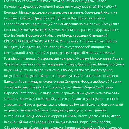
Евангельских Христиан Украинской Христианской Церкви, Новое
Поколение, Духовное Учебное Заведение Международный Библейский
Колледж, Международное христианское движение, Всемирный Институт
Саентологических Предприятий, Церковь Духовной Технологии,
Европейская сеть организаций по наблюдению за выборами, Республика
Польша, СВОБОДНЫЙ ИДЕЛЬ-УРАЛ, Ассоциация развития журналистики,
IStories fonds, Королевский Институт Международных Отношений,
КРИМСЬКА ПРАВОЗАХИСНА ГРУПА, Фонд имени Генриха Бёлля, Stichting
Bellingcat, Bellingcat Ltd, The Insider, Институт правовой инициативы
Центральной и Восточной Европы, Фонд Открытой Эстонии, Calvert 22
Foundation, Канадский украинский конгресс, Институт Макдональда-Лорье,
Украинская национальная федерация Канады, Декабристы, Международный
научный центр им Вудро Вильсона, Свободная пресса, Возрождение,
Всеукраинский духовный центр , Риддл, Русский антивоенный комитет в
Швеции, Проект Медуза, Фонд Андрея Сахарова, Форум свободной России,
Лига Свободных Наций, Transparеncy International, Форум Свободных
Народов ПостРоссии, Солидарность с гражданским движением в России –
Solidarus, КрымSOS, Свободный университет, Институт государственного
управления, Форум гражданского общества Россия, Беллона, Союз жителей
островов Тисима и Хабомаи, Съезд народных депутатов, Гринпис
Интернешнл, Фонд борьбы с коррупцией Инк, Завет церквей TCCN, Агора,
Всемирный фонд природы, BDR Novaja Gazeta-Europe, Алтай проект,
Образовательный дом прав человека Чернигов, Фонд Дом Прав Человека,