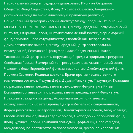
Национальный фонд в поддержку демократии, Институт Открытое
Общество Фонд Содействия, Фонд Открытое общество, Американо-
российский фонд по экономическому и правовому развитию,
Национальный Демократический Институт Международных Отношений,
MEDIA DEVELOPMENT INVESTMENT FUND, Международный Республиканский
Институт, Открытая Россия, Институт современной России, Черноморский
фонд регионального сотрудничества, Европейская Платформа за
Демократические Выборы, Международный центр электоральных
исследований, Германский фонд Маршалла Соединенных Штатов,
Тихоокеанский центр защиты окружающей среды и природных ресурсов,
Свободная Россия, Всемирный конгресс украинцев, Атлантический совет,
Человек в беде, Европейский фонд за демократию, Джеймстаунский фонд,
Прожект Хармони, Родники дракона, Врачи против насильственного
извлечения органов, Фалунь Дафа, Друзья Фалуньгун, Фалуньгун, Коалиция
по расследованию преследования в отношении Фалуньгун в Китае,
Всемирная организация по расследованию преследований Фалуньгун,
Пражский гражданский центр, Ассоциация школ политических
исследований при Совете Европы, Центр либеральной современности,
Форум русскоязычных европейцев, Немецко-русский обмен, Бард колледж,
Европейский выбор, Фонд Ходорковского, Оксфордский российский фонд,
Фонд Будущее России, Компания свободы информации, Проект Медиа,
Международное партнерство за права человека, Духовное Управление