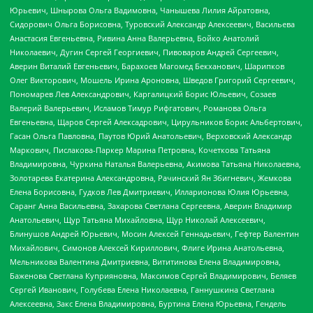
Юрьевич, Шнырова Ольга Вадимовна, Чанышева Лилия Айратовна,
Сидорович Ольга Борисовна, Туровский Александр Алексеевич, Васильева
Анастасия Евгеньевна, Ривина Анна Валерьевна, Бойко Анатолий
Николаевич, Дугин Сергей Георгиевич, Пивоваров Андрей Сергеевич,
Аверин Виталий Евгеньевич, Барахоев Магомед Бекханович, Шарипков
Олег Викторович, Мошель Ирина Ароновна, Шведов Григорий Сергеевич,
Пономарев Лев Александрович, Каргалицкий Борис Юльевич, Созаев
Валерий Валерьевич, Исламов Тимур Рифгатович, Романова Ольга
Евгеньевна, Щаров Сергей Алексадрович, Цирульников Борис Альбертович,
Гасан Ольга Павловна, Паутов Юрий Анатольевич, Верховский Александр
Маркович, Пислакова-Паркер Марина Петровна, Кочеткова Татьяна
Владимировна, Чуркина Наталья Валерьевна, Акимова Татьяна Николаевна,
Золотарева Екатерина Александровна, Рачинский Ян Збигневич, Жемкова
Елена Борисовна, Гудков Лев Дмитриевич, Илларионова Юлия Юрьевна,
Саранг Анна Васильевна, Захарова Светлана Сергеевна, Аверин Владимир
Анатольевич, Щур Татьяна Михайловна, Щур Николай Алексеевич,
Блинушов Андрей Юрьевич, Мосин Алексей Геннадьевич, Гефтер Валентин
Михайлович, Симонов Алексей Кириллович, Флиге Ирина Анатольевна,
Мельникова Валентина Дмитриевна, Вититинова Елена Владимировна,
Баженова Светлана Куприяновна, Максимов Сергей Владимирович, Беляев
Сергей Иванович, Голубева Елена Николаевна, Ганнушкина Светлана
Алексеевна, Закс Елена Владимировна, Буртина Елена Юрьевна, Гендель