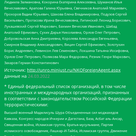
Людмила Залмановна, Кокорина Екатерина Алексеевна, Шуманов Илья
Вячеславович, Арапова Галина Юрьевна, Свечников Анатолий Мариевич,
Прохоров Вадим Юрьевич, Шахова Елена Владимировна, Подузов Сергей
Васильевич, Протасова Ирина Вячеславовна, Литинский Леонид Борисович,
Лукашевский Сергей Маркович, Бахмин Вячеслав Иванович, Шабад
Анатолий Ефимович, Сухих Дарья Николаевна, Орлов Олег Петрович,
Добровольская Анна Дмитриевна, Королева Александра Евгеньевна,
Смирнов Владимир Александрович, Вицин Сергей Ефимович, Золотухин
Борис Андреевич, Левинсон Лев Семенович, Локшина Татьяна Иосифовна,
Орлов Олег Петрович, Полякова Мара Федоровна, Резник Генри Маркович,
Захаров Герман Константинович
Источник:
http://unro.minjust.ru/NKOForeignAgent.aspx
данные на
24.03.2022
* Единый федеральный список организаций, в том числе
иностранных и международных организаций, признанных
в соответствии с законодательством Российской Федерации
террористическими:
Высший военный Маджлисуль Шура Объединенных сил моджахедов
Кавказа, Конгресс народов Ичкерии и Дагестана, База, Асбат аль-Ансар,
Священная война, Исламская группа, Братья-мусульмане, Партия
исламского освобождения, Лашкар-И-Тайба, Исламская группа, Движение