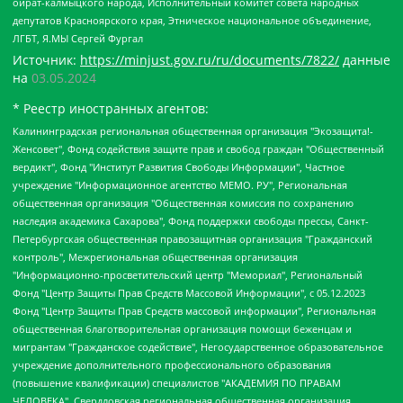
ойрат-калмыцкого народа, Исполнительный комитет совета народных
депутатов Красноярского края, Этническое национальное объединение,
ЛГБТ, Я.МЫ Сергей Фургал
Источник:
https://minjust.gov.ru/ru/documents/7822/
данные
на
03.05.2024
* Реестр иностранных агентов:
Калининградская региональная общественная организация "Экозащита!-Женсовет", Фонд содействия защите прав и свобод граждан "Общественный вердикт", Фонд "Институт Развития Свободы Информации", Частное учреждение "Информационное агентство МЕМО. РУ", Региональная общественная организация "Общественная комиссия по сохранению наследия академика Сахарова", Фонд поддержки свободы прессы, Санкт-Петербургская общественная правозащитная организация "Гражданский контроль", Межрегиональная общественная организация "Информационно-просветительский центр "Мемориал", Региональный Фонд "Центр Защиты Прав Средств Массовой Информации", с 05.12.2023 Фонд "Центр Защиты Прав Средств массовой информации", Региональная общественная благотворительная организация помощи беженцам и мигрантам "Гражданское содействие", Негосударственное образовательное учреждение дополнительного профессионального образования (повышение квалификации) специалистов "АКАДЕМИЯ ПО ПРАВАМ ЧЕЛОВЕКА", Свердловская региональная общественная организация "Сутяжник", Автономная некоммерческая организация "Центр независимых социологических исследований", Союз общественных объединений "Российский исследовательский центр по правам человека", Региональное общественное учреждение научно-информационный центр "МЕМОРИАЛ", Некоммерческая организация "Фонд защиты гласности", Автономная некоммерческая организация "Институт прав человека", Городская общественная организация "Екатеринбургское общество "МЕМОРИАЛ", Городская общественная организация "Рязанское историко-просветительское и правозащитное общество "Мемориал" (Рязанский Мемориал), Челябинский региональный орган общественной самодеятельности – женское общественное объединение "Женщины Евразии", Челябинский региональный орган общественной самодеятельности "Уральская правозащитная группа", Фонд содействия защите здоровья и социальной справедливости имени Андрея Рылькова, Автономная Некоммерческая Организация "Аналитический Центр Юрия Левады", Автономная некоммерческая организация социальной поддержки населения "Проект Апрель", Региональная общественная организация помощи женщинам и детям, находящимся в кризисной ситуации "Информационно-методический центр "Анна", Фонд содействия развитию массовых коммуникаций и правовому просвещению "Так-так-Так", Фонд содействия устойчивому развитию "Серебряная тайга", Свердловский региональный общественный фонд социальных проектов "Новое время", "Idel.Реалии", Кавказ.Реалии, Крым.Реалии, Телеканал Настоящее Время, Татаро-башкирская служба Радио Свобода (Azatliq Radiosi), Радио Свободная Европа/Радио Свобода (PCE/PC), "Сибирь.Реалии", "Фактограф", Благотворительный фонд помощи осужденным и их семьям, Автономная некоммерческая организация "Институт глобализации и социальных движений", Фонд "В защиту прав заключенных", Частное учреждение "Центр поддержки и содействия развитию средств массовой информации", Пензенский региональный общественный благотворительный фонд "Гражданский союз", "Север.Реалии", Некоммерческая организация Фонд "Правовая инициатива", Общество с ограниченной ответственностью "Радио Свободная Европа/Радио Свобода", Чешское информационное агентство "MEDIUM-ORIENT", Красноярская региональная общественная организация "Мы против СПИДа", Камалягин Денис Николаевич, Маркелов Сергей Евгеньевич, Пономарев Лев Александрович, Савицкая Людмила Алексеевна, Автономная некоммерческая организация "Центр по работе с проблемой насилия "НАСИЛИЮ.НЕТ", Межрегиональный профессиональный союз работников здравоохранения "Альянс врачей", Юридическое лицо, зарегистрированное в Латвийской Республике, SIA "Medusa Project" (регистрационный номер 40103797863, дата регистрации 10.06.2014), Некоммерческая организация "Фонд по борьбе с коррупцией", Автономная некоммерческая организация "Институт права и публичной политики", Баданин Роман Сергеевич, Гликин Максим Александрович, Железнова Мария Михайловна, Лукьянова Юлия Сергеевна, Маетная Елизавета Витальевна, Маняхин Петр Борисович, Чуракова Ольга Владимировна, Ярош Юлия Петровна, Юридическое лицо "The Insider SIA", зарегистрированное в Риге, Латвийская Республика (дата регистрации 26.06.2015), являющееся администратором доменного имени интернет-издания "The Insider SIA", https://theins.ru, Постернак Алексей Евгеньевич, Рубин Михаил Аркадьевич, Анин Роман Александрович, Юридическое лицо Istories fonds, зарегистрированное в Латвийской Республике (регистрационный номер 50008295751, дата регистрации 24.02.2020), Великовский Дмитрий Александрович, Долинина Ирина Николаевна, Мароховская Алеся Алексеевна, Шлейнов Роман Юрьевич, Шмагун Олеся Валентиновна, Общество с ограниченной ответственностью "Альтаир 2021", Общество с ограниченной ответственностью "Вега 2021", Общество с ограниченной ответственностью "Главный редактор 2021", Общество с ограниченной ответственностью "Ромашки монолит", Важенков Артем Валерьевич, Ивановская областная общественная организация "Центр гендерных исследований", Гурман Юрий Альбертович, Медиапроект "ОВД-Инфо", Егоров Владимир Владимирович, Жилинский Владимир Александрович, Общество с ограниченной ответственностью "ЗП", Иванова София Юрьевна, Карезина Инна Павловна, Кильтау Екатерина Викторовна, Петров Алексей Викторович, Пискунов Сергей Евгеньевич, Смирнов Сергей Сергеевич, Тихонов Михаил Сергеевич, Общество с ограниченной ответственностью "ЖУРНАЛИСТ-ИНОСТРАННЫЙ АГЕНТ", Арапова Галина Юрьевна, Вольтская Татьяна Анатольевна, Американская компания "Mason G.E.S. Anonymous Foundation" (США), являющаяся владельцем интернет-издания https://mnews.world/, Компания "Stichting Bellingcat", зарегистрированная в Нидерландах (дата регистрации 11.07.2018), Захаров Андрей Вячеславович, Клепиковская Екатерина Дмитриевна, Общество с ограниченной ответственностью "МЕМО", Перл Роман Александрович, Симонов Евгений Алексеевич, Соловьева Елена Анатольевна, Сотников Даниил Владимирович, Сурначева Елизавета Дмитриевна, Автономная некоммерческая организация по защите прав человека и информированию населения "Якутия – Наше Мнение", Общество с ограниченной ответственностью "Москоу диджитал медиа", с 26.01.2023 Общество с ограниченной ответственностью "Чайка Белые сады", Ветошкина Валерия Валерьевна, Заговора Максим Александрович, Межрегиональное общественное движение "Российская ЛГБТ - сеть", Оленичев Максим Владимирович, Павлов Иван Юрьевич, Скворцова Елена Сергеевна, Общество с ограниченной ответственностью "Как бы инагент", Кочетков Игорь Викторович, Общество с ограниченной ответственностью "Честные выборы", Еланчик Олег Александрович, Общество с ограниченной ответственностью "Нобелевский призыв", Гималова Регина Эмилевна, Григорьев Андрей Валерьевич, Григорьева Алина Александровна, Ассоциация по содействию защите прав призывников, альтернативнослужащих и военнослужащих "Правозащитная группа "Гражданин.Армия.Право", Хисамова Регина Фаритовна, Автономная некоммерческая организация по реализации социально-правовых программ "Лилит", Дальневосточное общественное движение "Маяк", Санкт-Петербургская ЛГБТ-инициативная группа "Выход", Инициативная группа ЛГБТ+ "Реверс", Алексеев Андрей Викторович, Бекбулатова Таисия Львовна, Беляев Иван Михайлович, Владыкина Елена Сергеевна, Гельман Марат Александрович, Никульшина Вероника Юрьевна, Толоконникова Надежда Андреевна, Шендерович Виктор Анатольевич, Общество с ограниченной ответственностью "Данное сообщение", Общество с ограниченной ответственностью Издательский дом "Новая глава", Айнбиндер Александра Александровна, Московский комьюнити-центр для ЛГБТ+инициатив, Благотворительный фонд развития филантропии, Deutsche Welle (Германия, Kurt-Schumacher-Strasse 3, 53113 Bonn), Борзунова Мария Михайловна, Воробьев Виктор Викторович, Голубева Анна Львовна, Константинова Алла Михайловна, Малкова Ирина Владимировна, Мурадов Мурад Абдулгалимович, Осетинская Елизавета Николаевна, Понасенков Евгений Николаевич, Ганапольский Матвей Юрьевич, Киселев Евгений Алексеевич, Борухович Ирина Григорьевна, Дремин Иван Тимофеевич, Дубровский Дмитрий Викторович, Красноярская региональная общественная организация поддержки и развития альтернативных образовательных технологий и межкультурных коммуникаций "ИНТЕРРА", Маяковская Екатерина Алексеевна, Фейгин Марк Захарович, Филимонов Андрей Викторович, Дзугкоева Регина Николаевна, Доброхотов Роман Александрович, Дудь Юрий Александрович, Елкин Сергей Владимирович, Кругликов Кирилл Игоревич, Сабунаева Мария Леонидовна, Семенов Алексей Владимирович, Шаинян Карен Багратович, Шульман Екатерина Михайловна, Асафьев Артур Валерьевич, Вахштайн Виктор Семенович, Венедиктов Алексей Алексеевич, Лушникова Екатерина Евгеньевна, Волков Леонид Михайлович, Невзоров Александр Глебович, Пархоменко Сергей Борисович, Сироткин Ярослав Николаевич, Кара-Мурза Владимир Владимирович, Баранова Наталья Владимировна, Гозман Леонид Яковлевич, Кагарлицкий Борис Юльевич, Климарев Михаил Валерьевич, Милов Владимир Станиславович, Автономная некоммерческая организация Краснодарский центр современного искусства "Типография", Моргенштерн Алишер Тагирович, Соболь Любовь Эдуардовна, Общество с ограниченной ответственностью "ЛИЗА НОРМ", Каспаров Гарри Кимович, Ходорковский Михаил Борисович, Общество с ограниченной ответственностью "Апрельские тезисы", Данилович Ирина Брониславовна, Кашин Олег Владимирович, Петров Николай Владимирович, Пивоваров Алексей Владимирович, Соколов Михаил Владимирович, Цветкова Юлия Владимировна, Чичваркин Евгений Александрович, Комитет против пыток/Команда против пыток, Общество с ограниченной ответственностью "Первый научный", Общество с ограниченной ответственностью "Вертолет и ко", Белоцерковская Вероника Борисовна, Кац Максим Евгеньевич, Лазарева Татьяна Юрьевна, Шаведдинов Руслан Табризович, Яшин Илья Валерьевич, Общество с ограниченной ответственностью "Иноагент ААВ", Алешковский Дмитрий Петрович, Альбац Евгения Марковна, Быков Дмитрий Львович, Галямина Юлия Евгеньевна, Лойко Сергей Леонидович, Мартынов Кирилл Константинович, Медведев Сергей Александрович, Крашенинников Федор Геннадиевич, Гордеева Катерина Вл