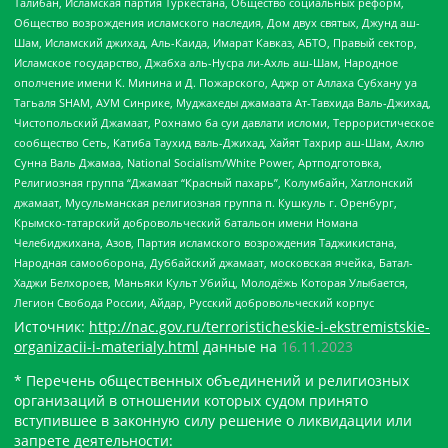
Талибан, Исламская партия Туркестана, Общество социальных реформ,
Общество возрождения исламского наследия, Дом двух святых, Джунд аш-
Шам, Исламский джихад, Аль-Каида, Имарат Кавказ, АБТО, Правый сектор,
Исламское государство, Джабха аль-Нусра ли-Ахль аш-Шам, Народное
ополчение имени К. Минина и Д. Пожарского, Аджр от Аллаха Субхану уа
Тагьаля SHAM, АУМ Синрике, Муджахеды джамаата Ат-Тавхида Валь-Джихад,
Чистопольский Джамаат, Рохнамо ба суи давлати исломи, Террористическое
сообщество Сеть, Катиба Таухид валь-Джихад, Хайят Тахрир аш-Шам, Ахлю
Сунна Валь Джамаа, National Socialism/White Power, Артподготовка,
Религиозная группа “Джамаат “Красный пахарь”, Колумбайн, Хатлонский
джамаат, Мусульманская религиозная группа п. Кушкуль г. Оренбург,
Крымско-татарский добровольческий батальон имени Номана
Челебиджихана, Азов, Партия исламского возрождения Таджикистана,
Народная самооборона, Дуббайский джамаат, московская ячейка, Батал-
Хаджи Белхороев, Маньяки Культ Убийц, Молодёжь Которая Улыбается,
Легион Свобода России, Айдар, Русский добровольческий корпус
Источник:
http://nac.gov.ru/terroristicheskie-i-ekstremistskie-
organizacii-i-materialy.html
данные на
16.11.2023
* Перечень общественных объединений и религиозных
организаций в отношении которых судом принято
вступившее в законную силу решение о ликвидации или
запрете деятельности: