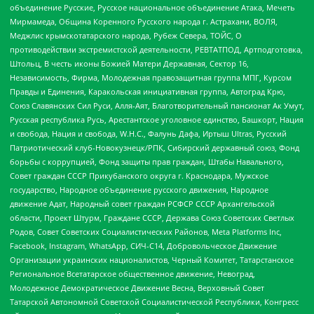
объединение Русские, Русское национальное объединение Атака, Мечеть
Мирмамеда, Община Коренного Русского народа г. Астрахани, ВОЛЯ,
Меджлис крымскотатарского народа, Рубеж Севера, ТОЙС, О
противодействии экстремистской деятельности, РЕВТАТПОД, Артподготовка,
Штольц, В честь иконы Божией Матери Державная, Сектор 16,
Независимость, Фирма, Молодежная правозащитная группа МПГ, Курсом
Правды и Единения, Каракольская инициативная группа, Автоград Крю,
Союз Славянских Сил Руси, Алля-Аят, Благотворительный пансионат Ак Умут,
Русская республика Русь, Арестантское уголовное единство, Башкорт, Нация
и свобода, Нация и свобода, W.H.С., Фалунь Дафа, Иртыш Ultras, Русский
Патриотический клуб-Новокузнецк/РПК, Сибирский державный союз, Фонд
борьбы с коррупцией, Фонд защиты прав граждан, Штабы Навального,
Совет граждан СССР Прикубанского округа г. Краснодара, Мужское
государство, Народное объединение русского движения, Народное
движение Адат, Народный совет граждан РСФСР СССР Архангельской
области, Проект Штурм, Граждане СССР, Держава Союз Советских Светлых
Родов, Совет Советских Социалистических Районов, Meta Platforms Inc,
Facebook, Instagram, WhatsApp, СИЧ-С14, Добровольческое Движение
Организации украинских националистов, Черный Комитет, Татарстанское
Региональное Всетатарское общественное движение, Невоград,
Молодежное Демократическое Движение Весна, Верховный Совет
Татарской Автономной Советской Социалистической Республики, Конгресс