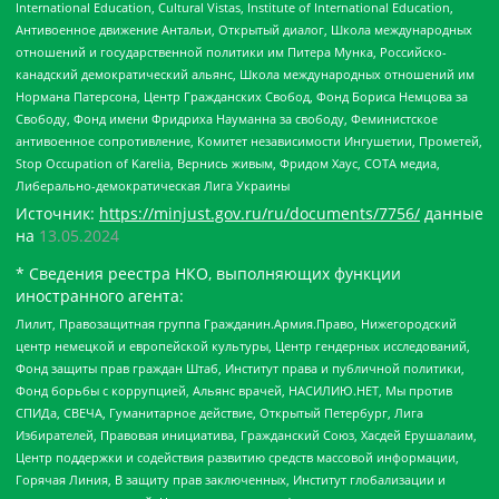
International Education, Cultural Vistas, Institute of International Education,
Антивоенное движение Антальи, Открытый диалог, Школа международных
отношений и государственной политики им Питера Мунка, Российско-
канадский демократический альянс, Школа международных отношений им
Нормана Патерсона, Центр Гражданских Свобод, Фонд Бориса Немцова за
Свободу, Фонд имени Фридриха Науманна за свободу, Феминистское
антивоенное сопротивление, Комитет независимости Ингушетии, Прометей,
Stop Occupation of Karelia, Вернись живым, Фридом Хаус, СОТА медиа,
Либерально-демократическая Лига Украины
Источник:
https://minjust.gov.ru/ru/documents/7756/
данные
на
13.05.2024
* Сведения реестра НКО, выполняющих функции
иностранного агента:
Лилит, Правозащитная группа Гражданин.Армия.Право, Нижегородский
центр немецкой и европейской культуры, Центр гендерных исследований,
Фонд защиты прав граждан Штаб, Институт права и публичной политики,
Фонд борьбы с коррупцией, Альянс врачей, НАСИЛИЮ.НЕТ, Мы против
СПИДа, СВЕЧА, Гуманитарное действие, Открытый Петербург, Лига
Избирателей, Правовая инициатива, Гражданский Союз, Хасдей Ерушалаим,
Центр поддержки и содействия развитию средств массовой информации,
Горячая Линия, В защиту прав заключенных, Институт глобализации и