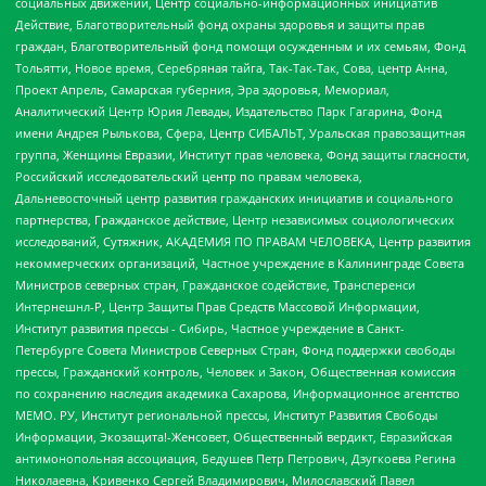
социальных движений, Центр социально-информационных инициатив
Действие, Благотворительный фонд охраны здоровья и защиты прав
граждан, Благотворительный фонд помощи осужденным и их семьям, Фонд
Тольятти, Новое время, Серебряная тайга, Так-Так-Так, Сова, центр Анна,
Проект Апрель, Самарская губерния, Эра здоровья, Мемориал,
Аналитический Центр Юрия Левады, Издательство Парк Гагарина, Фонд
имени Андрея Рылькова, Сфера, Центр СИБАЛЬТ, Уральская правозащитная
группа, Женщины Евразии, Институт прав человека, Фонд защиты гласности,
Российский исследовательский центр по правам человека,
Дальневосточный центр развития гражданских инициатив и социального
партнерства, Гражданское действие, Центр независимых социологических
исследований, Сутяжник, АКАДЕМИЯ ПО ПРАВАМ ЧЕЛОВЕКА, Центр развития
некоммерческих организаций, Частное учреждение в Калининграде Совета
Министров северных стран, Гражданское содействие, Трансперенси
Интернешнл-Р, Центр Защиты Прав Средств Массовой Информации,
Институт развития прессы - Сибирь, Частное учреждение в Санкт-
Петербурге Совета Министров Северных Стран, Фонд поддержки свободы
прессы, Гражданский контроль, Человек и Закон, Общественная комиссия
по сохранению наследия академика Сахарова, Информационное агентство
МЕМО. РУ, Институт региональной прессы, Институт Развития Свободы
Информации, Экозащита!-Женсовет, Общественный вердикт, Евразийская
антимонопольная ассоциация, Бедушев Петр Петрович, Дзугкоева Регина
Николаевна, Кривенко Сергей Владимирович, Милославский Павел