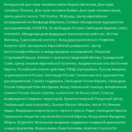
Белорусский дом прав человека имени Бориса Звозскова, Дом прав
человека Тбилиси, Дом прав человека Ереван, Дом прав человека Крым,
Центр дикого лосося, TVR Studios, ТВ Дождь, Центр европейских
исследований им Вилфрида Мартенса, Сетевое объединение журналистов
расследователей, АЛЛАТРА, За свободную Россию, Свободная Бурятия, Uralic,
UnKremlin, Международная федерация транспортных рабочих, ИстЧам
Финланд, Гудзоновский институт, Фонд Демократического Развития,
Комитет-2024, Центрально-Европейский университет, Центр
восточноевропейских и международных исследований, Общество
Сторожевой башни, Библии и трактатов Свидетелей Иеговы, Гражданский
Совет, Центр анализа европейской политики, Академическая сеть Восточная
Европа, Российский комитет действия, РЭНД корпорейшн, Русская Америка
за демократию в России, Настоящая Россия, Глобальная сеть журналистов-
расследователей, Служба поддержки, Свободная Россия Берлин, Свободная
Россия Северный Рейн-Вестфалия, Фонд глобальной помощи, Антивоенный
комитет России, Russie-Libertes, La Asocicion de Rusos Libres, Союз за
возвращение Северных территорий, Крымскотатарский Ресурсный Центр,
Глобальный союз IndustriALL, Russian Election Monitor, Article 19, Мнение
медиа, Федерация анархического черного креста, Радио Свободная Европа,
Германское общество изучения Восточной Европы, Фонд имени Фридриха
Эберта, XZ gGmbH, Мобильная академия поддержки гендерной демократии
и миротворчества, Форум имени Льва Копелева, American Councils for