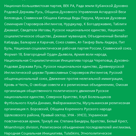
Национал-большевистская партия, ВЕК РА, Рада земли Кубанской Духовно
Родовой Державы Русь, Община Духовного Управления Асгардской Веси
Беловодья, Славянская Община Капища Веды Перуна, Мужская Духовная
Семинария Староверов-Инглингов, Нурджулар, К Богодержавию, Таблиги
Джамаат, Свидетели Иеговы, Русское национальное единство, Национал-
социалистическое общество, Джамаат мувахидов, Объединенный Вилайат
Кабарды, Балкарии и Карачая, Союз славян, Ат-Такфир Валь-Хиджра, Пит
Буль, Национал-социалистическая рабочая партия России, Славянский союз,
Формат-18, Благородный Орден Дьявола, Армия воли народа,
Национальная Социалистическая Инициатива города Череповца, Духовно-
Родовая Держава Русь, Русское национальное единство, Древнерусской
Инглистической церкви Православных Староверов-Инглингов, Русский
общенациональный союз, Движение против нелегальной иммиграции,
Кровь и Честь, О свободе совести и о религиозных объединениях, Омская
организация общественного политического движения Русское
национальное единство, Северное Братство, Клуб Болельщиков
Футбольного Клуба Динамо, Файзрахманисты, Мусульманская религиозная
организация п. Боровский, Община Коренного Русского народа
Щелковского района, Правый сектор, УНА - УНСО, Украинская
повстанческая армия, Тризуб им. Степана Бандеры, Братство, Белый Крест,
Misanthropic division, Религиозное объединение последователей инглиизма,
Народная Социальная Инициатива, TulaSkins, Этнополитическое