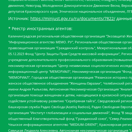
движение, Невоград, Молодежное Демократическое Движение Весна, Верхов
депутатов Красноярского края, Этническое национальное объединение, ЛГ
Источник:
https://minjust.gov.ru/ru/documents/7822/
данные
* Реестр иностранных агентов:
Калининградская региональная общественная организация "Экозащита!-Женсовет", Фонд содействия защите прав и свобод граждан "Общественный вердикт", Фонд "Институт Развития Свободы Информации", Частное учреждение "Информационное агентство МЕМО. РУ", Региональная общественная организация "Общественная комиссия по сохранению наследия академика Сахарова", Фонд поддержки свободы прессы, Санкт-Петербургская общественная правозащитная организация "Гражданский контроль", Межрегиональная общественная организация "Информационно-просветительский центр "Мемориал", Региональный Фонд "Центр Защиты Прав Средств Массовой Информации", с 05.12.2023 Фонд "Центр Защиты Прав Средств массовой информации", Региональная общественная благотворительная организация помощи беженцам и мигрантам "Гражданское содействие", Негосударственное образовательное учреждение дополнительного профессионального образования (повышение квалификации) специалистов "АКАДЕМИЯ ПО ПРАВАМ ЧЕЛОВЕКА", Свердловская региональная общественная организация "Сутяжник", Автономная некоммерческая организация "Центр независимых социологических исследований", Союз общественных объединений "Российский исследовательский центр по правам человека", Региональное общественное учреждение научно-информационный центр "МЕМОРИАЛ", Некоммерческая организация "Фонд защиты гласности", Автономная некоммерческая организация "Институт прав человека", Городская общественная организация "Екатеринбургское общество "МЕМОРИАЛ", Городская общественная организация "Рязанское историко-просветительское и правозащитное общество "Мемориал" (Рязанский Мемориал), Челябинский региональный орган общественной самодеятельности – женское общественное объединение "Женщины Евразии", Челябинский региональный орган общественной самодеятельности "Уральская правозащитная группа", Фонд содействия защите здоровья и социальной справедливости имени Андрея Рылькова, Автономная Некоммерческая Организация "Аналитический Центр Юрия Левады", Автономная некоммерческая организация социальной поддержки населения "Проект Апрель", Региональная общественная организация помощи женщинам и детям, находящимся в кризисной ситуации "Информационно-методический центр "Анна", Фонд содействия развитию массовых коммуникаций и правовому просвещению "Так-так-Так", Фонд содействия устойчивому развитию "Серебряная тайга", Свердловский региональный общественный фонд социальных проектов "Новое время", "Idel.Реалии", Кавказ.Реалии, Крым.Реалии, Телеканал Настоящее Время, Татаро-башкирская служба Радио Свобода (Azatliq Radiosi), Радио Свободная Европа/Радио Свобода (PCE/PC), "Сибирь.Реалии", "Фактограф", Благотворительный фонд помощи осужденным и их семьям, Автономная некоммерческая организация "Институт глобализации и социальных движений", Фонд "В защиту прав заключенных", Частное учреждение "Центр поддержки и содействия развитию средств массовой информации", Пензенский региональный общественный благотворительный фонд "Гражданский союз", "Север.Реалии", Некоммерческая организация Фонд "Правовая инициатива", Общество с ограниченной ответственностью "Радио Свободная Европа/Радио Свобода", Чешское информационное агентство "MEDIUM-ORIENT", Красноярская региональная общественная организация "Мы против СПИДа", Камалягин Денис Николаевич, Маркелов Сергей Евгеньевич, Пономарев Лев Александрович, Савицкая Людмила Алексеевна, Автоно