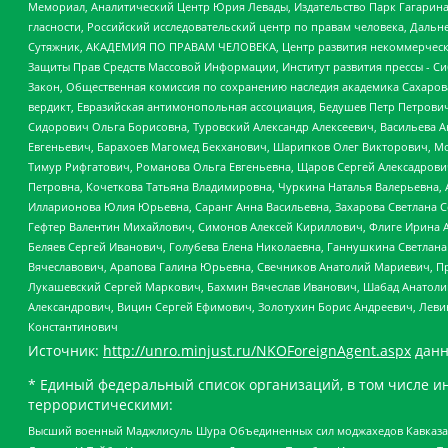
Мемориал, Аналитический Центр Юрия Левады, Издательство Парк Гагарина
гласности, Российский исследовательский центр по правам человека, Даль
Сутяжник, АКАДЕМИЯ ПО ПРАВАМ ЧЕЛОВЕКА, Центр развития некоммерческих
Защиты Прав Средств Массовой Информации, Институт развития прессы - Си
Закон, Общественная комиссия по сохранению наследия академика Сахаров
вердикт, Евразийская антимонопольная ассоциация, Бедушев Петр Петрови
Сидорович Ольга Борисовна, Туровский Александр Алексеевич, Васильева А
Евгеньевич, Барахоев Магомед Бекханович, Шарипков Олег Викторович, М
Тимур Рифгатович, Романова Ольга Евгеньевна, Щаров Сергей Алексадрови
Петровна, Кочеткова Татьяна Владимировна, Чуркина Наталья Валерьевна, 
Илларионова Юлия Юрьевна, Саранг Анна Васильевна, Захарова Светлана 
Гефтер Валентин Михайлович, Симонов Алексей Кириллович, Флиге Ирина 
Беляев Сергей Иванович, Голубева Елена Николаевна, Ганнушкина Светлана
Вячеславович, Арапова Галина Юрьевна, Свечников Анатолий Мариевич, П
Лукашевский Сергей Маркович, Бахмин Вячеслав Иванович, Шабад Анатоли
Александрович, Вицин Сергей Ефимович, Золотухин Борис Андреевич, Леви
Константинович
Источник:
http://unro.minjust.ru/NKOForeignAgent.aspx
данн
* Единый федеральный список организаций, в том числе и
террористическими:
Высший военный Маджлисуль Шура Объединенных сил моджахедов Кавказа, Ко