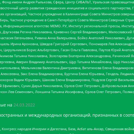
, Фонд имени Андрея Рылькова, Сфера, Центр СИБАЛЬТ, Уральская правозащитна
невосточный центр развития гражданских инициатив и социального партнерства, 
 организаций, Частное учреждение в Калининграде Совета Министров северных 
бирь, Частное учреждение в Санкт-Петербурге Совета Министров Северных Стра
а, Информационное агентство МЕМО. РУ, Институт региональной прессы, Инсти
ч, Дзугкоева Регина Николаевна, Кривенко Сергей Владимирович, Милославски
настасия Евгеньевна, Ривина Анна Валерьевна, Бойко Анатолий Николаевич, Дуг
ошель Ирина Ароновна, Шведов Григорий Сергеевич, Пономарев Лев Александро
ч, Цирульников Борис Альбертович, Гасан Ольга Павловна, Паутов Юрий Анато
Акимова Татьяна Николаевна, Золотарева Екатерина Александровна, Рачинский Я
Сергеевна, Аверин Владимир Анатольевич, Щур Татьяна Михайловна, Щур Никола
Анатольевна, Мельникова Валентина Дмитриевна, Вититинова Елена Владимировн
 Алексеевна, Закс Елена Владимировна, Буртина Елена Юрьевна, Гендель Людмил
рохоров Вадим Юрьевич, Шахова Елена Владимировна, Подузов Сергей Васильеви
й Ефимович, Сухих Дарья Николаевна, Орлов Олег Петрович, Добровольская Анн
нсон Лев Семенович, Локшина Татьяна Иосифовна, Орлов Олег Петрович, Поляк
ые на
24.03.2022
ностранных и международных организаций, признанных в соотв
нгресс народов Ичкерии и Дагестана, База, Асбат аль-Ансар, Священная война,