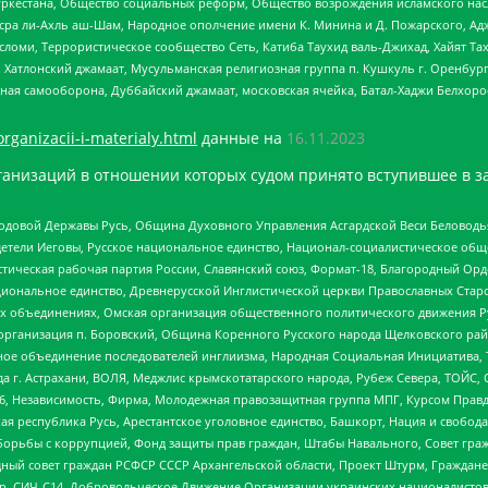
уркестана, Общество социальных реформ, Общество возрождения исламского насл
Нусра ли-Ахль аш-Шам, Народное ополчение имени К. Минина и Д. Пожарского, Ад
сломи, Террористическое сообщество Сеть, Катиба Таухид валь-Джихад, Хайят Тах
, Хатлонский джамаат, Мусульманская религиозная группа п. Кушкуль г. Оренбу
ная самооборона, Дуббайский джамаат, московская ячейка, Батал-Хаджи Белхор
organizacii-i-materialy.html
данные на
16.11.2023
анизаций в отношении которых судом принято вступившее в з
 Родовой Державы Русь, Община Духовного Управления Асгардской Веси Беловод
детели Иеговы, Русское национальное единство, Национал-социалистическое об
истическая рабочая партия России, Славянский союз, Формат-18, Благородный Ор
ациональное единство, Древнерусской Инглистической церкви Православных Ста
ных объединениях, Омская организация общественного политического движения Р
рганизация п. Боровский, Община Коренного Русского народа Щелковского район
гиозное объединение последователей инглиизма, Народная Социальная Инициатива,
 г. Астрахани, ВОЛЯ, Меджлис крымскотатарского народа, Рубеж Севера, ТОЙС, 
6, Независимость, Фирма, Молодежная правозащитная группа МПГ, Курсом Правд
ая республика Русь, Арестантское уголовное единство, Башкорт, Нация и свобода,
орьбы с коррупцией, Фонд защиты прав граждан, Штабы Навального, Совет гражд
ный совет граждан РСФСР СССР Архангельской области, Проект Штурм, Граждане 
tsApp, СИЧ-С14, Добровольческое Движение Организации украинских националисто