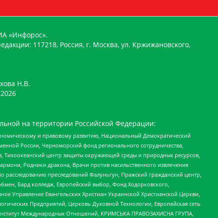
ИА «Инфорос».
едакции: 117218, Россия, г. Москва, ул. Кржижановского,
хова Н.В.
2026
льной на территории Российской Федерации:
кономическому и правовому развитию, Национальный Демократический
менной России, Черноморский фонд регионального сотрудничества,
, Тихоокеанский центр защиты окружающей среды и природных ресурсов,
 Хармони, Родники дракона, Врачи против насильственного извлечения
по расследованию преследований Фалуньгун, Пражский гражданский центр,
бмен, Бард колледж, Европейский выбор, Фонд Ходорковского,
ное Управление Евангельских Христиан Украинской Христианской Церкви,
огических Предприятий, Церковь Духовной Технологии, Европейская сеть
ий Институт Международных Отношений, КРИМСЬКА ПРАВОЗАХИСНА ГРУПА,