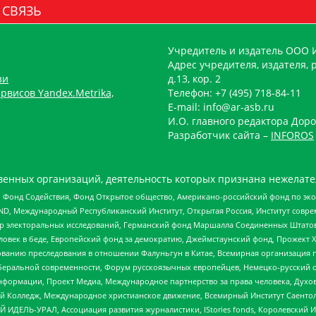
 СВЯЗЬ
Учредитель и издатель ООО 
Адрес учредителя, издателя, р
зи
д.13, кор. 2
рвисов Yandex.Metrika,
Телефон: +7 (495) 718-84-11
E-mail: info@ar-asb.ru
И.О. главного редактора Доро
Разработчик сайта –
INFOROS
енных организаций, деятельность которых признана нежелате
 Фонд Содействия, Фонд Открытое общество, Американо-российский фонд по э
 Международный Республиканский Институт, Открытая Россия, Институт совре
р электоральных исследований, Германский фонд Маршалла Соединенных Штатов
еловек в беде, Европейский фонд за демократию, Джеймстаунский фонд, Прожект
дованию преследования в отношении Фалуньгун в Китае, Всемирная организация 
беральной современности, Форум русскоязычных европейцев, Немецко-русский о
формации, Проект Медиа, Международное партнерство за права человека, Духов
 Колледж, Международное христианское движение, Всемирный Институт Саентол
 ИДЕЛЬ-УРАЛ, Ассоциация развития журналистики, IStories fonds, Королевск