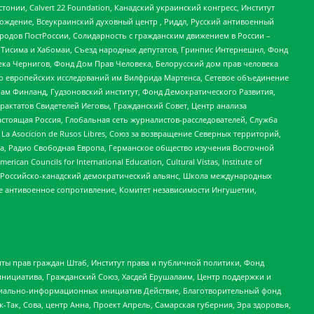
стонии, Calvert 22 Foundation, Канадский украинский конгресс, Институт
ждение, Всеукраинский духовный центр , Риддл, Русский антивоенный
ародов ПостРоссии, Солидарность с гражданским движением в России –
в Тисима и Хабомаи, Съезд народных депутатов, Гринпис Интернешнл, Фонд
ека Чернигов, Фонд Дом Прав Человека, Белорусский дом прав человека
нтр европейских исследований им Вилфрида Мартенса, Сетевое объединение
Чам Финланд, Гудзоновский институт, Фонд Демократического Развития,
актатов Свидетелей Иеговы, Гражданский Совет, Центр анализа
астоящая Россия, Глобальная сеть журналистов-расследователей, Служба
a Asocicion de Rusos Libres, Союз за возвращение Северных территорий,
еста, Радио Свободная Европа, Германское общество изучения Восточной
ouncils for International Education, Cultural Vistas, Institute of
, Российско-канадский демократический альянс, Школа международных
е антивоенное сопротивление, Комитет независимости Ингушетии,
ты прав граждан Штаб, Институт права и публичной политики, Фонд
инициатива, Гражданский Союз, Хасдей Ерушалаим, Центр поддержки и
социально-информационных инициатив Действие, Благотворительный фонд
Так, Сова, центр Анна, Проект Апрель, Самарская губерния, Эра здоровья,