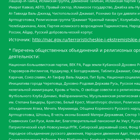
Лашкар-И-Тайба, Исламская группа, Движение Талибан, Исламская партия Т
Имарат Кавказ, АБТО, Правый сектор, Исламское государство, Джабха аль-
Ат-Тавхида Валь-Джихад, Чистопольский Джамаат, Рохнамо ба суи давлати и
Артподготовка, Религиозная группа “Джамаат “Красный пахарь”, Колумбайн
Челебиджихана, Азов, Партия исламского возрождения Таджикистана, Народ
России, Айдар, Русский добровольческий корпус
Источник:
http://nac.gov.ru/terroristicheskie-i-ekstremistskie-
* Перечень общественных объединений и религиозных орг
деятельности:
Национал-большевистская партия, ВЕК РА, Рада земли Кубанской Духовно
Староверов-Инглингов, Нурджулар, К Богодержавию, Таблиги Джамаат, Сви
Карачая, Союз славян, Ат-Такфир Валь-Хиджра, Пит Буль, Национал-социал
Инициатива города Череповца, Духовно-Родовая Держава Русь, Русское н
нелегальной иммиграции, Кровь и Честь, О свободе совести и о религиоз
Футбольного Клуба Динамо, Файзрахманисты, Мусульманская религиозная о
им. Степана Бандеры, Братство, Белый Крест, Misanthropic division, Рели
объединение Атака, Мечеть Мирмамеда, Община Коренного Русского народа
Артподготовка, Штольц, В честь иконы Божией Матери Державная, Сектор 1
Славянских Сил Руси, Алля-Аят, Благотворительный пансионат Ак Умут, Русск
Патриотический клуб-Новокузнецк/РПК, Сибирский державный союз, Фонд б
Народное объединение русского движения, Народное движение Адат, Народ
Социалистических Районов, Meta Platforms Inc, Facebook, Instagram, Wha