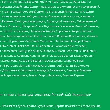
я группа, Женщины Евразии, Институт прав человека, Фонд защиты
Гражданское действие, Центр независимых социологических исследований,
стран, Гражданское содействие, Трансперенси Интернешнл-Р, Центр
н, Фонд поддержки свободы прессы, Гражданский контроль, Человек и
тут Развития Свободы Информации, Экозащита!-Женсовет, Общественный
й Павел Юрьевич, Шнырова Ольга Вадимовна, Чанышева Лилия Айратовна,
ин Сергей Георгиевич, Пивоваров Андрей Сергеевич, Аверин Виталий
вич, Каргалицкий Борис Юльевич, Созаев Валерий Валерьевич, Исламов
льевич, Верховский Александр Маркович, Пислакова-Паркер Марина
н Збигневич, Жемкова Елена Борисовна, Гудков Лев Дмитриевич,
й Алексеевич, Блинушов Андрей Юрьевич, Мосин Алексей Геннадьевич,
а, Баженова Светлана Куприяновна, Максимов Сергей Владимирович,
а Залмановна, Кокорина Екатерина Алексеевна, Шуманов Илья
ч, Протасова Ирина Вячеславовна, Литинский Леонид Борисович,
а Дмитриевна, Королева Александра Евгеньевна, Смирнов Владимир
ова Мара Федоровна, Резник Генри Маркович, Захаров Герман
етствии с законодательством Российской Федерации
 Исламская группа, Братья-мусульмане, Партия исламского освобождения,