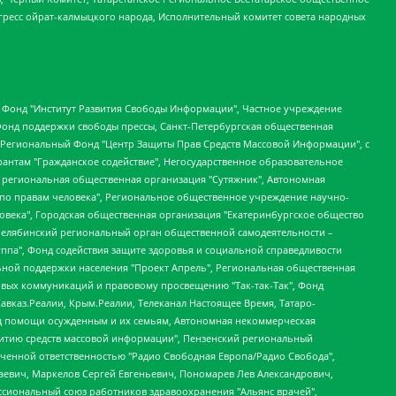
гресс ойрат-калмыцкого народа, Исполнительный комитет совета народных
евосточное общественное движение "Маяк", Санкт-Петербургская ЛГБТ-инициативная группа "Выход", Инициативная группа ЛГБТ+ "Реверс", Алексеев Андрей Викторович, Бекбулатова Таисия Львовна, Беляев Иван Михайлович, Владыкина Елена Сергеевна, Гельман Марат Александрович, Никульшина Вероника Юрьевна, Толоконникова Надежда Андреевна, Шендерович Виктор Анатольевич, Общество с ограниченной ответственностью "Данное сообщение", Общество с ограниченной ответственностью Издательский дом "Новая глава", Айнбиндер Александра Александровна, Московский комьюнити-центр для ЛГБТ+инициатив, Благотворительный фонд развития филантропии, Deutsche Welle (Германия, Kurt-Schumacher-Strasse 3, 53113 Bonn), Борзунова Мария Михайловна, Воробьев Виктор Викторович, Голубева Анна Львовна, Константинова Алла Михайловна, Малкова Ирина Владимировна, Мурадов Мурад Абдулгалимович, Осетинская Елизавета Николаевна, Понасенков Евгений Николаевич, Ганапольский Матвей Юрьевич, Киселев Евгений Алексеевич, Борухович Ирина Григорьевна, Дремин Иван Тимофеевич, Дубровский Дмитрий Викторович, Красноярская региональная общественная организация поддержки и развития альтернативных образовательных технологий и межкультурных коммуникаций "ИНТЕРРА", Маяковская Екатерина Алексеевна, Фейгин Марк Захарович, Филимонов Андрей Викторович, Дзугкоева Регина Николаевна, Доброхотов Роман Александрович, Дудь Юрий Александрович, Елкин Сергей Владимирович, Кругликов Кирилл Игоревич, Сабунаева Мария Леонидовна, Семенов Алексей Владимирович, Шаинян Карен Багратович, Шульман Екатерина Михайловна, Асафьев Артур Валерьевич, Вахштайн Виктор Семенович, Венедиктов Алексей Алексеевич, Лушникова Екатерина Евгеньевна, Волков Леонид Михайлович, Невзоров Александр Глебович, Пархоменко Сергей Борисович, Сироткин Ярослав Николаевич, Кара-Мурза Владимир Владимирович, Баранова Наталья Владимировна, Гозман Леонид Яковлевич, Кагарлицкий Борис Юльевич, Климарев Михаил Валерьевич, Милов Владимир Станиславович, Автономная некоммерческая организация Краснодарский центр современного искусства "Типография", Моргенштерн Алишер Тагирович, Соболь Любовь Эдуардовна, Общество с ограниченной ответственностью "ЛИЗА НОРМ", Каспаров Гарри Кимович, Ходорковский Михаил Борисович, Общество с ограниченной ответственностью "Апрельские тезисы", Данилович Ирина Брониславовна, Кашин Олег Владимирович, Петров Николай Владимирович, Пивоваров Алексей Владимирович, Соколов Михаил Владимирович, Цветкова Юлия Владимировна, Чичваркин Евгений Александрович, Комитет против пыток/Команда против пыток, Общество с ограниченной ответственностью "Первый научный", Общество с ограниченной ответственностью "Вертолет и ко", Белоцерковская Вероника Борисовна, Кац Максим Евгеньевич, Лазарева Татьяна Юрьевна, Шаведдинов Руслан Табризович, Яшин Илья Валерьевич, Общество с ограниченной ответственностью "Иноагент ААВ", Алешковский Дмитрий Петрович, Альбац Евгения Марковна, Быков Дмитрий Львович, Галямина Юлия Евгеньевна, Лойко Сергей Леонидович, Мартынов Кирилл Константинович, Медведев Сергей Александрович, Крашенинников Федор Геннадиевич, Гордеева Катерина Вл