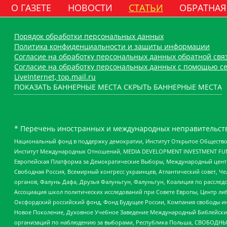
О ГАЗЕТЕ
НОВОСТИ
СТАТЬИ
ОБРАТНАЯ
Порядок обработки персональных данных
Политика конфиденциальности и защиты информации
Согласие на обработку персональных данных обратной свя
Согласие на обработку персональных данных с помощью се
LiveInternet, top.mail.ru
ПОКАЗАТЬ БАННЕРНЫЕ МЕСТА
СКРЫТЬ БАННЕРНЫЕ МЕСТА
* Перечень иностранных и международных неправительств
Национальный фонд в поддержку демократии, Институт Открытое Общество
Институт Международных Отношений, MEDIA DEVELOPMENT INVESTMENT FUND,
Европейская Платформа за Демократические Выборы, Международный цент
Свободная Россия, Всемирный конгресс украинцев, Атлантический совет, Ч
органов, Фалунь Дафа, Друзья Фалуньгун, Фалуньгун, Коалиция по рассле
Ассоциация школ политических исследований при Совете Европы, Центр ли
Оксфордский российский фонд, Фонд Будущее России, Компания свободы ин
Новое Поколение, Духовное Учебное Заведение Международный Библейский
организаций по наблюдению за выборами, Республика Польша, СВОБОДНЫЙ