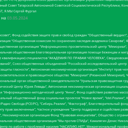
ный Совет Татарской Автономной Советской Социалистической Республики, Кон
БТ, Я.МЫ Сергей Фургал
 на
03.05.2024
мная некоммерческая организация "Центр по работе с проблемой насилия "НАСИЛИЮ.НЕТ", Межрегиональный профессиональный союз работников здравоохранения "Альянс врачей", Юридическое лицо, зарегистрированное в Латвийской Республике, SIA "Medusa Project" (регистрационный номер 40103797863, дата регистрации 10.06.2014), Некоммерческая организация "Фонд по борьбе с коррупцией", Автономная некоммерческая организация "Институт права и публичной политики", Баданин Роман Сергеевич, Гликин Максим Александрович, Железнова Мария Михайловна, Лукьянова Юлия Сергеевна, Маетная Елизавета Витальевна, Маняхин Петр Борисович, Чуракова Ольга Владимировна, Ярош Юлия Петровна, Юридическое лицо "The Insider SIA", зарегистрированное в Риге, Латвийская Республика (дата регистрации 26.06.2015), являющееся администратором доменного имени интернет-издания "The Insider SIA", https://theins.ru, Постернак Алексей Евгеньевич, Рубин Михаил Аркадьевич, Анин Роман Александрович, Юридическое лицо Istories fonds, зарегистрированное в Латвийской Республике (регистрационный номер 50008295751, дата регистрации 24.02.2020), Великовский Дмитрий Александрович, Долинина Ирина Николаевна, Мароховская Алеся Алексеевна, Шлейнов Роман Юрьевич, Шмагун Олеся Валентиновна, Общество с ограниченной ответственностью "Альтаир 2021", Общество с ограниченной ответственностью "Вега 2021", Общество с ограниченной ответственностью "Главный редактор 2021", Общество с ограниченной ответственностью "Ромашки монолит", Важенков Артем Валерьевич, Ивановская областная общественная организация "Центр гендерных исследований", Гурман Юрий Альбертович, Медиапроект "ОВД-Инфо", Егоров Владимир Владимирович, Жилинский Владимир Александрович, Общество с ограниченной ответственностью "ЗП", Иванова София Юрьевна, Карезина Инна Павловна, Кильтау Екатерина Викторовна, Петров Алексей Викторович, Пискунов Сергей Евгеньевич, Смирнов Сергей Сергеевич, Тихонов Михаил Сергеевич, Общество с ограниченной ответственностью "ЖУРНАЛИСТ-ИНОСТРАННЫЙ АГЕНТ", Арапова Галина Юрьевна, Вольтская Татьяна Анатольевна, Американская компания "Mason G.E.S. Anonymous Foundation" (США), являющаяся владельцем интернет-издания https://mnews.world/, Компания "Stichting Bellingcat", зарегистрированная в Нидерландах (дата регистрации 11.07.2018), Захаров Андрей Вячеславович, Клепиковская Екатерина Дмитриевна, Общество с ограниченной ответственностью "МЕМО", Перл Роман Александрович, Симонов Евгений Алексеевич, Соловьева Елена Анатольевна, Сотников Даниил Владимирович, Сурначева Елизавета Дмитриевна, Автономная некоммерческая организация по защите прав человека и информированию населения "Якутия – Наше Мнение", Общество с ограниченной ответственностью "Москоу диджитал медиа", с 26.01.2023 Общество с ограниченной ответственностью "Чайка Белые сады", Ветошкина Валерия Валерьевна, Заговора Максим Александрович, Межрегиональное общественное движение "Российская ЛГБТ - сеть", Оленичев Максим Владимирович, Павлов Иван Юрьевич, Скворцова Елена Сергеевна, Общество с ограниченной ответственностью "Как бы инагент", Кочетков Игорь Викторович, Общество с ограниченной ответственностью "Честные выборы", Еланчик Олег Александрович, Общество с ограниченной ответственностью "Нобелевский призыв", Гималова Регина Эмилевна, Григорьев Андрей Валерьевич, Григорьева Алина Александровна, Ассоциация по содействию защите прав призывников, альтернативнослужащих и военнослужащих "Правозащитная группа "Гражданин.Армия.Право", Хисамова Регина Фаритовна, Автономная некоммерческая организация по реализации социально-правовых программ "Лилит", Дальн