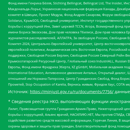
Фонд имени Генриха Бёлля, Stichting Bellingcat, Bellingcat Ltd, The Inside
Макдональда-Лорье, Украинская национальная федерация Канады, Декабрис
комитет в Швеции, Проект Медуза, Фонд Андрея Сахарова, Форум свободной 
Solidarus, КрымSOS, Свободный университет, Институт государственного у
борьбы с коррупцией Инк, Завет церквей TCCN, Агора, Всемирный фонд при
имени Бориса Звозскова, Дом прав человека Тбилиси, Дом прав человека Ер
журналистов расследователей, АЛЛАТРА, За свободную Россию, Свободная Б
Комитет-2024, Центрально-Европейский университет, Центр восточноевроп
европейской политики, Академическая сеть Восточная Европа, Российский к
поддержки, Свободная Россия Берлин, Свободная Россия Северный Рейн-Вест
Крымскотатарский Ресурсный Центр, Глобальный союз IndustriALL, Russian E
Европы, Фонд имени Фридриха Эберта, XZ gGmbH, Мобильная академия поддержк
International Education, Антивоенное движение Антальи, Открытый диало
отношений им Нормана Патерсона, Центр Гражданских Свобод, Фонд Бориса
Прометей, Stop Occupation of Karelia, Вернись живым, Фридом Хаус, СОТА 
Источник:
https://minjust.gov.ru/ru/documents/7756/
данные
* Сведения реестра НКО, выполняющих функции иностранн
Лилит, Правозащитная группа Гражданин.Армия.Право, Нижегородский цент
борьбы с коррупцией, Альянс врачей, НАСИЛИЮ.НЕТ, Мы против СПИДа, СВЕ
содействия развитию средств массовой информации, Горячая Линия, В защ
охраны здоровья и защиты прав граждан, Благотворительный фонд помощи ос