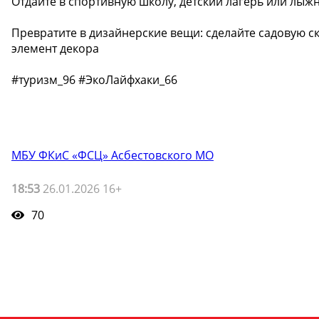
Отдайте в спортивную школу, детский лагерь или лыж
Превратите в дизайнерские вещи: сделайте садовую ск
элемент декора
#туризм_96 #ЭкоЛайфхаки_66
МБУ ФКиС «ФСЦ» Асбестовского МО
18:53
26.01.2026 16+
70