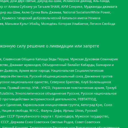
едия, Дом двух святых, Джунд аш-Шам, Исламский джихад, Аль-Каида,
жр от Аллаха Субхану уа Тагьаля SHAM, АУМ Синрике, Муджахеды джамаата
рир аш-Шам, Ахлю Сунна Валь Джамаа, National Socialism/White Power,
рг, Крымско-татарский добровольческий батальон имени Номана
оев, Маньяки Культ Убийц, Молодёжь Которая Улыбается, Легион Свобода
аконную силу решение о ликвидации или запрете
ья, Славянская Община Капища Веды Перуна, Мужская Духовная Семинария
щество, Джамаат мувахидов, Объединенный Вилайат Кабарды, Балкарии и
ден Дьявола, Армия воли народа, Национальная Социалистическая
роверов-Инглингов, Русский общенациональный союз, Движение против
усское национальное единство, Северное Братство, Клуб Болельщиков
а, Правый сектор, УНА - УНСО, Украинская повстанческая армия, Тризуб
 TulaSkins, Этнополитическое объединение Русские, Русское национальное
О противодействии экстремистской деятельности, РЕВТАТПОД,
ы и Единения, Каракольская инициативная группа, Автоград Крю, Союз
 Нация и свобода, W.H.С., Фалунь Дафа, Иртыш Ultras, Русский
ан СССР Прикубанского округа г. Краснодара, Мужское государство,
СССР, Держава Союз Советских Светлых Родов, Совет Советских
в, Черный Комитет, Татарстанское Региональное Всетатарское общественное