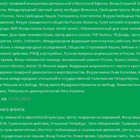
r, Институт правовой инициативы Центральной и Восточной Европы, Фонд Открытой Э
ты, Международный научный центр им Вудро Вильсона, Свободная пресса, Возро
России, Лига Свободных Наций, Transparеncy International, Форум Свободных Н
правления, Форум гражданского общества Россия, Беллона, Союз жителей острово
роды, BDR Novaja Gazeta-Europe, Алтай проект, Образовательный дом прав челов
еван, Дом прав человека Крым, Центр дикого лосося, TVR Studios, ТВ Дождь, Це
урятия, Uralic, UnKremlin, Международная федерация транспортных рабочих, Ист
ейских и международных исследований, Общество Сторожевой башни, Библии и тр
омитет действия, РЭНД корпорейшн, Русская Америка за демократию в России, Н
фалия, Фонд глобальной помощи, Антивоенный комитет России, Russie-Libertes, L
lection Monitor, Article 19, Мнение медиа, Федерация анархического черного кр
и гендерной демократии и миротворчества, Форум имени Льва Копелева, American C
г, Школа международных отношений и государственной политики им Питера Мунка
 Немцова за Свободу, Фонд имени Фридриха Науманна за свободу, Феминистско
медиа, Либерально-демократическая Лига Украины
 на
13.05.2024
ого агента:
р немецкой и европейской культуры, Центр гендерных исследований, Фонд защи
ЧА, Гуманитарное действие, Открытый Петербург, Лига Избирателей, Правовая 
иту прав заключенных, Институт глобализации и социальных движений, Центр 
ужденным и их семьям, Фонд Тольятти, Новое время, Серебряная тайга, Так-Так-