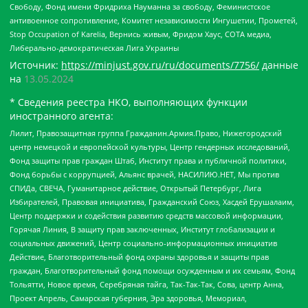
Свободу, Фонд имени Фридриха Науманна за свободу, Феминистское
антивоенное сопротивление, Комитет независимости Ингушетии, Прометей,
Stop Occupation of Karelia, Вернись живым, Фридом Хаус, СОТА медиа,
Либерально-демократическая Лига Украины
Источник:
https://minjust.gov.ru/ru/documents/7756/
данные
на
13.05.2024
* Сведения реестра НКО, выполняющих функции
иностранного агента:
Лилит, Правозащитная группа Гражданин.Армия.Право, Нижегородский
центр немецкой и европейской культуры, Центр гендерных исследований,
Фонд защиты прав граждан Штаб, Институт права и публичной политики,
Фонд борьбы с коррупцией, Альянс врачей, НАСИЛИЮ.НЕТ, Мы против
СПИДа, СВЕЧА, Гуманитарное действие, Открытый Петербург, Лига
Избирателей, Правовая инициатива, Гражданский Союз, Хасдей Ерушалаим,
Центр поддержки и содействия развитию средств массовой информации,
Горячая Линия, В защиту прав заключенных, Институт глобализации и
социальных движений, Центр социально-информационных инициатив
Действие, Благотворительный фонд охраны здоровья и защиты прав
граждан, Благотворительный фонд помощи осужденным и их семьям, Фонд
Тольятти, Новое время, Серебряная тайга, Так-Так-Так, Сова, центр Анна,
Проект Апрель, Самарская губерния, Эра здоровья, Мемориал,