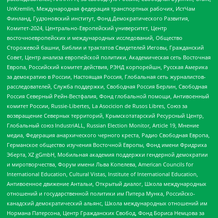
UnKremlin, Международная федерация транспортных рабочих, ИстЧам
Финланд, Гудзоновский институт, Фонд Демократического Развития,
Комитет-2024, Центрально-Европейский университет, Центр
восточноевропейских и международных исследований, Общество
Сторожевой башни, Библии и трактатов Свидетелей Иеговы, Гражданский
Совет, Центр анализа европейской политики, Академическая сеть Восточная
Европа, Российский комитет действия, РЭНД корпорейшн, Русская Америка
за демократию в России, Настоящая Россия, Глобальная сеть журналистов-
расследователей, Служба поддержки, Свободная Россия Берлин, Свободная
Россия Северный Рейн-Вестфалия, Фонд глобальной помощи, Антивоенный
комитет России, Russie-Libertes, La Asocicion de Rusos Libres, Союз за
возвращение Северных территорий, Крымскотатарский Ресурсный Центр,
Глобальный союз IndustriALL, Russian Election Monitor, Article 19, Мнение
медиа, Федерация анархического черного креста, Радио Свободная Европа,
Германское общество изучения Восточной Европы, Фонд имени Фридриха
Эберта, XZ gGmbH, Мобильная академия поддержки гендерной демократии
и миротворчества, Форум имени Льва Копелева, American Councils for
International Education, Cultural Vistas, Institute of International Education,
Антивоенное движение Антальи, Открытый диалог, Школа международных
отношений и государственной политики им Питера Мунка, Российско-
канадский демократический альянс, Школа международных отношений им
Нормана Патерсона, Центр Гражданских Свобод, Фонд Бориса Немцова за