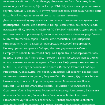
Аналитический Центр Юрия Левады, Издательство Парк Гагарина, Фонд
имени Андрея Рылькова, Сфера, Центр СИБАЛЬТ, Уральская правозащитная
группа, Женщины Евразии, Институт прав человека, Фонд защиты гласности,
Российский исследовательский центр по правам человека,
Дальневосточный центр развития гражданских инициатив и социального
партнерства, Гражданское действие, Центр независимых социологических
исследований, Сутяжник, АКАДЕМИЯ ПО ПРАВАМ ЧЕЛОВЕКА, Центр развития
некоммерческих организаций, Частное учреждение в Калининграде Совета
Министров северных стран, Гражданское содействие, Трансперенси
Интернешнл-Р, Центр Защиты Прав Средств Массовой Информации,
Институт развития прессы - Сибирь, Частное учреждение в Санкт-
Петербурге Совета Министров Северных Стран, Фонд поддержки свободы
прессы, Гражданский контроль, Человек и Закон, Общественная комиссия
по сохранению наследия академика Сахарова, Информационное агентство
МЕМО. РУ, Институт региональной прессы, Институт Развития Свободы
Информации, Экозащита!-Женсовет, Общественный вердикт, Евразийская
антимонопольная ассоциация, Бедушев Петр Петрович, Дзугкоева Регина
Николаевна, Кривенко Сергей Владимирович, Милославский Павел
Юрьевич, Шнырова Ольга Вадимовна, Чанышева Лилия Айратовна,
Сидорович Ольга Борисовна, Туровский Александр Алексеевич, Васильева
Анастасия Евгеньевна, Ривина Анна Валерьевна, Бойко Анатолий
Николаевич, Дугин Сергей Георгиевич, Пивоваров Андрей Сергеевич,
Аверин Виталий Евгеньевич, Барахоев Магомед Бекханович, Шарипков