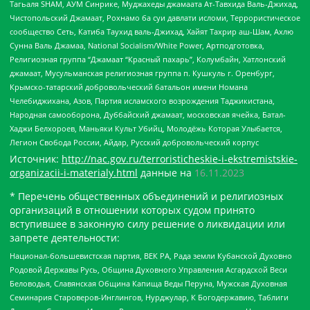
Тагьаля SHAM, АУМ Синрике, Муджахеды джамаата Ат-Тавхида Валь-Джихад,
Чистопольский Джамаат, Рохнамо ба суи давлати исломи, Террористическое
сообщество Сеть, Катиба Таухид валь-Джихад, Хайят Тахрир аш-Шам, Ахлю
Сунна Валь Джамаа, National Socialism/White Power, Артподготовка,
Религиозная группа “Джамаат “Красный пахарь”, Колумбайн, Хатлонский
джамаат, Мусульманская религиозная группа п. Кушкуль г. Оренбург,
Крымско-татарский добровольческий батальон имени Номана
Челебиджихана, Азов, Партия исламского возрождения Таджикистана,
Народная самооборона, Дуббайский джамаат, московская ячейка, Батал-
Хаджи Белхороев, Маньяки Культ Убийц, Молодёжь Которая Улыбается,
Легион Свобода России, Айдар, Русский добровольческий корпус
Источник:
http://nac.gov.ru/terroristicheskie-i-ekstremistskie-
organizacii-i-materialy.html
данные на
16.11.2023
* Перечень общественных объединений и религиозных
организаций в отношении которых судом принято
вступившее в законную силу решение о ликвидации или
запрете деятельности:
Национал-большевистская партия, ВЕК РА, Рада земли Кубанской Духовно
Родовой Державы Русь, Община Духовного Управления Асгардской Веси
Беловодья, Славянская Община Капища Веды Перуна, Мужская Духовная
Семинария Староверов-Инглингов, Нурджулар, К Богодержавию, Таблиги