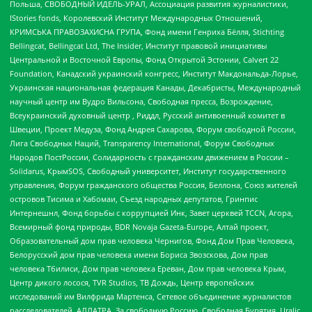
Польша, СВОБОДНЫЙ ИДЕЛЬ-УРАЛ, Ассоциация развития журналистики,
IStories fonds, Королевский Институт Международных Отношений,
КРИМСЬКА ПРАВОЗАХИСНА ГРУПА, Фонд имени Генриха Бёлля, Stichting
Bellingcat, Bellingcat Ltd, The Insider, Институт правовой инициативы
Центральной и Восточной Европы, Фонд Открытой Эстонии, Calvert 22
Foundation, Канадский украинский конгресс, Институт Макдональда-Лорье,
Украинская национальная федерация Канады, Декабристы, Международный
научный центр им Вудро Вильсона, Свободная пресса, Возрождение,
Всеукраинский духовный центр , Риддл, Русский антивоенный комитет в
Швеции, Проект Медуза, Фонд Андрея Сахарова, Форум свободной России,
Лига Свободных Наций, Transparеncy International, Форум Свободных
Народов ПостРоссии, Солидарность с гражданским движением в России –
Solidarus, КрымSOS, Свободный университет, Институт государственного
управления, Форум гражданского общества Россия, Беллона, Союз жителей
островов Тисима и Хабомаи, Съезд народных депутатов, Гринпис
Интернешнл, Фонд борьбы с коррупцией Инк, Завет церквей TCCN, Агора,
Всемирный фонд природы, BDR Novaja Gazeta-Europe, Алтай проект,
Образовательный дом прав человека Чернигов, Фонд Дом Прав Человека,
Белорусский дом прав человека имени Бориса Звозскова, Дом прав
человека Тбилиси, Дом прав человека Ереван, Дом прав человека Крым,
Центр дикого лосося, TVR Studios, ТВ Дождь, Центр европейских
исследований им Вилфрида Мартенса, Сетевое объединение журналистов
расследователей, АЛЛАТРА, За свободную Россию, Свободная Бурятия, Uralic,