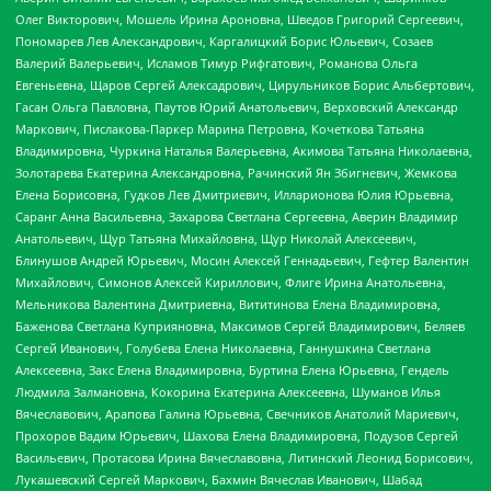
Олег Викторович, Мошель Ирина Ароновна, Шведов Григорий Сергеевич,
Пономарев Лев Александрович, Каргалицкий Борис Юльевич, Созаев
Валерий Валерьевич, Исламов Тимур Рифгатович, Романова Ольга
Евгеньевна, Щаров Сергей Алексадрович, Цирульников Борис Альбертович,
Гасан Ольга Павловна, Паутов Юрий Анатольевич, Верховский Александр
Маркович, Пислакова-Паркер Марина Петровна, Кочеткова Татьяна
Владимировна, Чуркина Наталья Валерьевна, Акимова Татьяна Николаевна,
Золотарева Екатерина Александровна, Рачинский Ян Збигневич, Жемкова
Елена Борисовна, Гудков Лев Дмитриевич, Илларионова Юлия Юрьевна,
Саранг Анна Васильевна, Захарова Светлана Сергеевна, Аверин Владимир
Анатольевич, Щур Татьяна Михайловна, Щур Николай Алексеевич,
Блинушов Андрей Юрьевич, Мосин Алексей Геннадьевич, Гефтер Валентин
Михайлович, Симонов Алексей Кириллович, Флиге Ирина Анатольевна,
Мельникова Валентина Дмитриевна, Вититинова Елена Владимировна,
Баженова Светлана Куприяновна, Максимов Сергей Владимирович, Беляев
Сергей Иванович, Голубева Елена Николаевна, Ганнушкина Светлана
Алексеевна, Закс Елена Владимировна, Буртина Елена Юрьевна, Гендель
Людмила Залмановна, Кокорина Екатерина Алексеевна, Шуманов Илья
Вячеславович, Арапова Галина Юрьевна, Свечников Анатолий Мариевич,
Прохоров Вадим Юрьевич, Шахова Елена Владимировна, Подузов Сергей
Васильевич, Протасова Ирина Вячеславовна, Литинский Леонид Борисович,
Лукашевский Сергей Маркович, Бахмин Вячеслав Иванович, Шабад