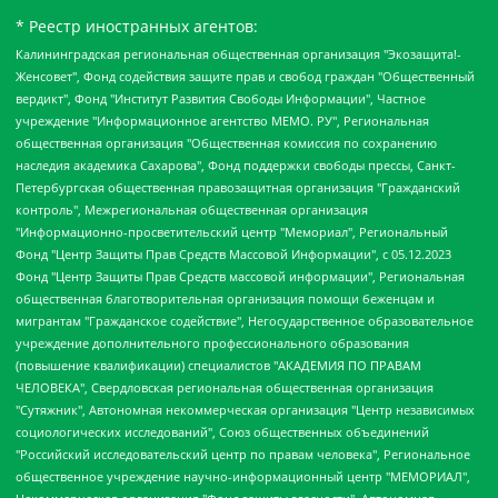
* Реестр иностранных агентов:
Калининградская региональная общественная организация "Экозащита!-Женсовет", Фонд содействия защите прав и свобод граждан "Общественный вердикт", Фонд "Институт Развития Свободы Информации", Частное учреждение "Информационное агентство МЕМО. РУ", Региональная общественная организация "Общественная комиссия по сохранению наследия академика Сахарова", Фонд поддержки свободы прессы, Санкт-Петербургская общественная правозащитная организация "Гражданский контроль", Межрегиональная общественная организация "Информационно-просветительский центр "Мемориал", Региональный Фонд "Центр Защиты Прав Средств Массовой Информации", с 05.12.2023 Фонд "Центр Защиты Прав Средств массовой информации", Региональная общественная благотворительная организация помощи беженцам и мигрантам "Гражданское содействие", Негосударственное образовательное учреждение дополнительного профессионального образования (повышение квалификации) специалистов "АКАДЕМИЯ ПО ПРАВАМ ЧЕЛОВЕКА", Свердловская региональная общественная организация "Сутяжник", Автономная некоммерческая организация "Центр независимых социологических исследований", Союз общественных объединений "Российский исследовательский центр по правам человека", Региональное общественное учреждение научно-информационный центр "МЕМОРИАЛ", Некоммерческая организация "Фонд защиты гласности", Автономная некоммерческая организация "Институт прав человека", Городская общественная организация "Екатеринбургское общество "МЕМОРИАЛ", Городская общественная организация "Рязанское историко-просветительское и правозащитное общество "Мемориал" (Рязанский Мемориал), Челябинский региональный орган общественной самодеятельности – женское общественное объединение "Женщины Евразии", Челябинский региональный орган общественной самодеятельности "Уральская правозащитная группа", Фонд содействия защите здоровья и социальной справедливости имени Андрея Рылькова, Автономная Некоммерческая Организация "Аналитический Центр Юрия Левады", Автономная некоммерческая организация социальной поддержки населения "Проект Апрель", Региональная общественная организация помощи женщинам и детям, находящимся в кризисной ситуации "Информационно-методический центр "Анна", Фонд содействия развитию массовых коммуникаций и правовому просвещению "Так-так-Так", Фонд содействия устойчивому развитию "Серебряная тайга", Свердловский региональный общественный фонд социальных проектов "Новое время", "Idel.Реалии", Кавказ.Реалии, Крым.Реалии, Телеканал Настоящее Время, Татаро-башкирская служба Радио Свобода (Azatliq Radiosi), Радио Свободная Европа/Радио Свобода (PCE/PC), "Сибирь.Реалии", "Фактограф", Благотворительный фонд помощи осужденным и их семьям, Автономная некоммерческая организация "Институт глобализации и социальных движений", Фонд "В защиту прав заключенных", Частное учреждение "Центр поддержки и содействия развитию средств массовой информации", Пензенский региональный общественный благотворительный фонд "Гражданский союз", "Север.Реалии", Некоммерческая организация Фонд "Правовая инициатива", Общество с ограниченной ответственностью "Радио Свободная Европа/Радио Свобода", Чешское информационное агентство "MEDIUM-ORIENT", Красноярская региональная общественная организация "Мы против СПИДа", Камалягин Денис Николаевич, Маркелов Сергей Евгеньевич, Пономарев Лев Александрович, Савицкая Людмила Алексеевна, Автономная некоммерческая организация "Центр по работе с проблемой насилия "НАСИЛИЮ.НЕТ", Межрегиональный профессиональный союз работников здравоохранения "Альянс врачей", Юридическое лицо, зарегистрированное в Латвийской Республике, SIA "Medusa Project" (регистрационный номер 40103797863, дата регистрации 10.06.2014), Некоммерческая организация "Фонд по борьбе с коррупцией", Автономная некоммерческая организация "Институт права и публичной политики", Баданин Роман Сергеевич, Гликин Максим Александрович, Железнова Мария Михайловна, Лукьянова Юлия Сергеевна, Маетная Елизавета Витальевна, Маняхин Петр Борисович, Чуракова Ольга Владимировна, Ярош Юлия Петровна, Юридическое лицо "The Insider SIA", зарегистрированное в Риге, Латвийская Республика (дата регистрации 26.06.2015), являющееся администратором доменного имени интернет-издания "The Insider SIA", https://theins.ru, Постернак Алексей Евгеньевич, Рубин Михаил Аркадьевич, Анин Роман Александрович, Юридическое лицо Istories fonds, зарегистрированное в Латвийской Республике (регистрационный номер 50008295751, дата регистрации 24.02.2020), Великовский Дмитрий Александрович, Долинина Ирина Николаевна, Мароховская Алеся Алексеевна, Шлейнов Роман Юрьевич, Шмагун Олеся Валентиновна, Общество с ограниченной ответственностью "Альтаир 2021", Общество с ограниченной ответственностью "Вега 2021", Общество с ограниченной ответственностью "Главный редактор 2021", Общество с ограниченной ответственностью "Ромашки монолит", Важенков Артем Валерьевич, Ивановская областная общественная организация "Центр гендерных исследований", Гурман Юрий Альбертович, Медиапроект "ОВД-Инфо", Егоров Владимир Владимирович, Жилинский Владимир Александрович, Общество с ограниченной ответственностью "ЗП", Иванова София Юрьевна, Карезина Инна Павловна, Кильтау Екатерина Викторовна, Петров Алексей Викторович, Пискунов Сергей Евгеньевич, Смирнов Сергей Сергеевич, Тихонов Михаил Сергеевич, Общество с ограниченной ответственностью "ЖУРНАЛИСТ-ИНОСТРАННЫЙ АГЕНТ", Арапова Галина Юрьевна, Вольтская Татьяна Анатольевна, Американская компания "Mason G.E.S. Anonymous Foundation" (США), являющаяся владельцем интернет-издания https://mnews.world/, Компания "Stichting Bellingcat", зарегистрированная в Нидерландах (дата регистрации 11.07.2018), Захаров Андрей Вячеславович, Клепиковская Екатерина Дмитриевна, Общество с ограниченной ответственностью "МЕМО", Перл Роман Александрович, Симонов Евгений Алексеевич, Соловьева Елена Анатольевна, Сотников Даниил Владимирович, Сурначева Елизавета Дмитриевна, Автономная некоммерческая организация по защите прав человека и информированию населения "Якутия – Наше Мнение", Общество с ограниченной ответственностью "Москоу диджитал медиа", с 26.01.2023 Общество с ограниченной ответственностью "Чайка Белые сады", Ветошкина Валерия Валерьевна, Заговора Максим Александрович, Межрегиональное общественное движение "Российская ЛГБТ - сеть", Оленичев Максим Владимирович, Павлов Иван Юрьевич, Скворцова Елена Сергеевна, Общество с ограниченной ответственностью "Как бы инагент", Кочетков Игорь Викторович, Общество с ограниченной ответственностью "Честные выборы", Еланчик Олег Александрович, Общество с ограниченной ответственностью "Нобелевский призыв", Гималова Регина Эмилевна, Григорьев Андрей Валерьевич, Григорьева Алина Александровна, Ассоциация по содействию защите прав призывников, альтернативнослужащих и военнослужащих "Правозащитная группа "Гражданин.Армия.Право", Хисамова Регина Фаритовна, Автономная некоммерческая организация по реализации социально-правовых программ "Лилит", Дальневосточное общественное движение "Маяк", Санкт-Петербургская ЛГБТ-инициативная группа "Выход", Инициативная группа ЛГБТ+ "Реверс", Алексеев Андрей Викторович, Бекбулатова Таисия Львовна, Беляев Иван Михайлович, Владыкина Елена Сергеевна, Гельман Марат Александрович, Никульшина Вероника Юрьевна, Толоконникова Надежда Андреевна, Шендерович Виктор Анатольевич, Общество с ограниченной ответственностью "Данное сообщение", Общество с ограниченной ответственностью Издательский дом "Новая глава", Айнбиндер Александра Александровна, Московский комьюнити-центр для ЛГБТ+инициатив, Благотворительный фонд развития филантропии, Deutsche Welle (Германия, Kurt-Schumacher-Strasse 3, 53113 Bonn), Борзунова Мария Михайловна, Воробьев Виктор Викторович, Голубева Анна Львовна, Константинова Алла Михайловна, Малкова Ирина Владимировна, Мурадов Мурад Абдулгалимович, Осетинская Елизавета Николаевна, Понасенков Евгений Николаевич, Ганапольский Матвей Юрьевич, Киселев Евгений Алексеевич, Борухович Ирина Григорьевна, Дремин Иван Тимофеевич, Дубровский Дмитрий Викторович, Красноярская региональная общественная организация поддержки и развития альтернативных образовательных технологий и межкультурных коммуникаций "ИНТЕРРА", Маяковская Екатерина Алексеевна, Фейгин Марк Захарович, Филимонов Андрей Викторович, Дзугкоева Регина Николаевна, Доброхотов Роман Александрович, Дудь Юрий Александрович, Елкин Сергей Владимирович, Кругликов Кирилл Игоревич, Сабунаева Мария Леонидовна, Семенов Алексей Владимирович, Шаинян Карен Багратович, Шульман Екатерина Михайловна, Асафьев Артур Валерьевич, Вахштайн Виктор Семенович, Венедиктов Алексей Алексеевич, Лушникова Екатерина Евгеньевна, Волков Леонид Михайлович, Невзоров Александр Глебович, Пархоменко Сергей Борисович, Сироткин Ярослав Николаевич, Кара-Мурза Владимир Владимирович, Баранова Наталья Владимировна, Гозман Леонид Яковлевич, Кагарлицкий Борис Юльевич, Климарев Михаил Валерьевич, Милов Владимир Станиславович, Автономная некоммерческая организация Краснодарский центр современного искусства "Типография", Моргенштерн Алишер Тагирович, Соболь Любовь Эдуардовна, Общество с ограниченной ответственностью "ЛИЗА НОРМ", Каспаров Гарри Кимович, Ходорковский Михаил Борисович, Общество с ограниченной ответственностью "Апрельские тезисы", Данилович Ирина Брониславовна, Кашин Олег Владимирович, Петров Николай Владимирович, Пивоваров Алексей Владимирович, Соколов Михаил Владимирович, Цветкова Юлия Владимировна, Чичваркин Евгений Александрович, Комитет против пыток/Команда против пыток, Общество с ограниченной ответственностью "Первый научный", Общество с ограниченной ответственностью "Вертолет и ко", Белоцерковская Вероника Борисовна, Кац Максим Евгеньевич, Лазарева Татьяна Юрьевна, Шаведдинов Руслан Табризович, Яшин Илья Валерьевич, Общество с ограниченной ответственностью "Иноагент ААВ", Алешковский Дмитрий Петрович, Альбац Евгения Марковна, Быков Дмитрий Львович, Галямина Юлия Евгеньевна, Лойко Сергей Леонидович, Мартынов Кирилл Константинович, Медведев Сергей Александрович, Крашенинников Федор Геннадиевич, Гордеева Катерина Вл