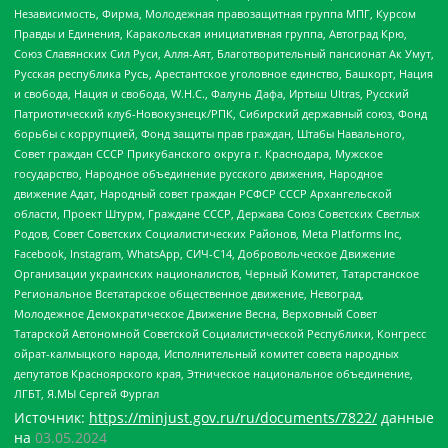
Независимость, Фирма, Молодежная правозащитная группа МПГ, Курсом
Правды и Единения, Каракольская инициативная группа, Автоград Крю,
Союз Славянских Сил Руси, Алля-Аят, Благотворительный пансионат Ак Умут,
Русская республика Русь, Арестантское уголовное единство, Башкорт, Нация
и свобода, Нация и свобода, W.H.С., Фалунь Дафа, Иртыш Ultras, Русский
Патриотический клуб-Новокузнецк/РПК, Сибирский державный союз, Фонд
борьбы с коррупцией, Фонд защиты прав граждан, Штабы Навального,
Совет граждан СССР Прикубанского округа г. Краснодара, Мужское
государство, Народное объединение русского движения, Народное
движение Адат, Народный совет граждан РСФСР СССР Архангельской
области, Проект Штурм, Граждане СССР, Держава Союз Советских Светлых
Родов, Совет Советских Социалистических Районов, Meta Platforms Inc,
Facebook, Instagram, WhatsApp, СИЧ-С14, Добровольческое Движение
Организации украинских националистов, Черный Комитет, Татарстанское
Региональное Всетатарское общественное движение, Невоград,
Молодежное Демократическое Движение Весна, Верховный Совет
Татарской Автономной Советской Социалистической Республики, Конгресс
ойрат-калмыцкого народа, Исполнительный комитет совета народных
депутатов Красноярского края, Этническое национальное объединение,
ЛГБТ, Я.МЫ Сергей Фургал
Источник:
https://minjust.gov.ru/ru/documents/7822/
данные
на
03.05.2024