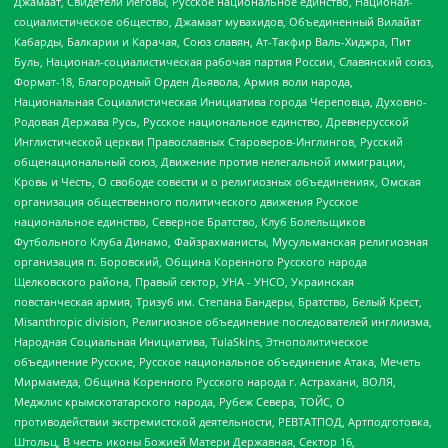
Джамаат, Свидетели Иеговы, Русское национальное единство, Национал-
социалистическое общество, Джамаат мувахидов, Объединенный Вилайат
Кабарды, Балкарии и Карачая, Союз славян, Ат-Такфир Валь-Хиджра, Пит
Буль, Национал-социалистическая рабочая партия России, Славянский союз,
Формат-18, Благородный Орден Дьявола, Армия воли народа,
Национальная Социалистическая Инициатива города Череповца, Духовно-
Родовая Держава Русь, Русское национальное единство, Древнерусской
Инглистической церкви Православных Староверов-Инглингов, Русский
общенациональный союз, Движение против нелегальной иммиграции,
Кровь и Честь, О свободе совести и о религиозных объединениях, Омская
организация общественного политического движения Русское
национальное единство, Северное Братство, Клуб Болельщиков
Футбольного Клуба Динамо, Файзрахманисты, Мусульманская религиозная
организация п. Боровский, Община Коренного Русского народа
Щелковского района, Правый сектор, УНА - УНСО, Украинская
повстанческая армия, Тризуб им. Степана Бандеры, Братство, Белый Крест,
Misanthropic division, Религиозное объединение последователей инглиизма,
Народная Социальная Инициатива, TulaSkins, Этнополитическое
объединение Русские, Русское национальное объединение Атака, Мечеть
Мирмамеда, Община Коренного Русского народа г. Астрахани, ВОЛЯ,
Меджлис крымскотатарского народа, Рубеж Севера, ТОЙС, О
противодействии экстремистской деятельности, РЕВТАТПОД, Артподготовка,
Штольц, В честь иконы Божией Матери Державная, Сектор 16,