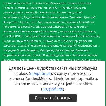
Для повышения удобства сайта мы используем
cookies (
подробнее
). К сайту подключены
сервисы Yandex.Metrika, LiveInternet, top.mail.ru,
Источник:
https://minjust.gov.ru/uploaded/files/reestr-
которые также используют файлы cookies
inostrannyih-agentov-22-03-2024.pdf
данные на
22.03.2024
(
подробнее
).
Я согласен/согласна