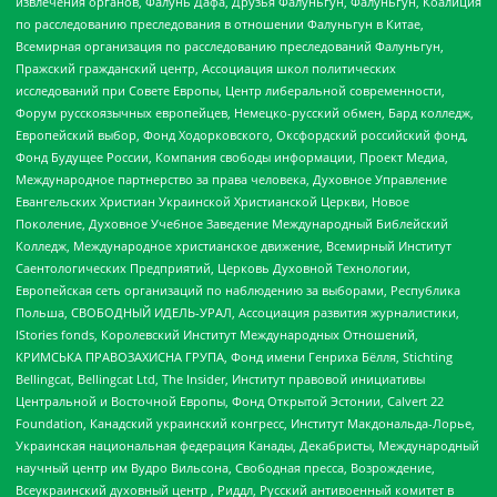
извлечения органов, Фалунь Дафа, Друзья Фалуньгун, Фалуньгун, Коалиция
по расследованию преследования в отношении Фалуньгун в Китае,
Всемирная организация по расследованию преследований Фалуньгун,
Пражский гражданский центр, Ассоциация школ политических
исследований при Совете Европы, Центр либеральной современности,
Форум русскоязычных европейцев, Немецко-русский обмен, Бард колледж,
Европейский выбор, Фонд Ходорковского, Оксфордский российский фонд,
Фонд Будущее России, Компания свободы информации, Проект Медиа,
Международное партнерство за права человека, Духовное Управление
Евангельских Христиан Украинской Христианской Церкви, Новое
Поколение, Духовное Учебное Заведение Международный Библейский
Колледж, Международное христианское движение, Всемирный Институт
Саентологических Предприятий, Церковь Духовной Технологии,
Европейская сеть организаций по наблюдению за выборами, Республика
Польша, СВОБОДНЫЙ ИДЕЛЬ-УРАЛ, Ассоциация развития журналистики,
IStories fonds, Королевский Институт Международных Отношений,
КРИМСЬКА ПРАВОЗАХИСНА ГРУПА, Фонд имени Генриха Бёлля, Stichting
Bellingcat, Bellingcat Ltd, The Insider, Институт правовой инициативы
Центральной и Восточной Европы, Фонд Открытой Эстонии, Calvert 22
Foundation, Канадский украинский конгресс, Институт Макдональда-Лорье,
Украинская национальная федерация Канады, Декабристы, Международный
научный центр им Вудро Вильсона, Свободная пресса, Возрождение,
Всеукраинский духовный центр , Риддл, Русский антивоенный комитет в