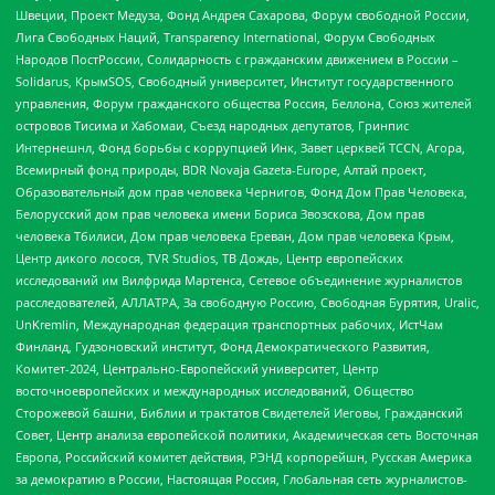
Швеции, Проект Медуза, Фонд Андрея Сахарова, Форум свободной России,
Лига Свободных Наций, Transparеncy International, Форум Свободных
Народов ПостРоссии, Солидарность с гражданским движением в России –
Solidarus, КрымSOS, Свободный университет, Институт государственного
управления, Форум гражданского общества Россия, Беллона, Союз жителей
островов Тисима и Хабомаи, Съезд народных депутатов, Гринпис
Интернешнл, Фонд борьбы с коррупцией Инк, Завет церквей TCCN, Агора,
Всемирный фонд природы, BDR Novaja Gazeta-Europe, Алтай проект,
Образовательный дом прав человека Чернигов, Фонд Дом Прав Человека,
Белорусский дом прав человека имени Бориса Звозскова, Дом прав
человека Тбилиси, Дом прав человека Ереван, Дом прав человека Крым,
Центр дикого лосося, TVR Studios, ТВ Дождь, Центр европейских
исследований им Вилфрида Мартенса, Сетевое объединение журналистов
расследователей, АЛЛАТРА, За свободную Россию, Свободная Бурятия, Uralic,
UnKremlin, Международная федерация транспортных рабочих, ИстЧам
Финланд, Гудзоновский институт, Фонд Демократического Развития,
Комитет-2024, Центрально-Европейский университет, Центр
восточноевропейских и международных исследований, Общество
Сторожевой башни, Библии и трактатов Свидетелей Иеговы, Гражданский
Совет, Центр анализа европейской политики, Академическая сеть Восточная
Европа, Российский комитет действия, РЭНД корпорейшн, Русская Америка
за демократию в России, Настоящая Россия, Глобальная сеть журналистов-