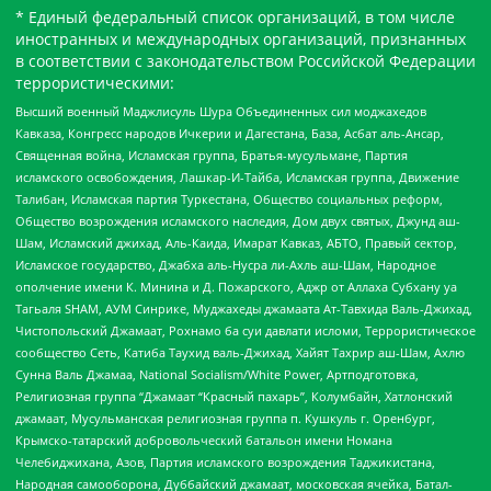
* Единый федеральный список организаций, в том числе
иностранных и международных организаций, признанных
в соответствии с законодательством Российской Федерации
террористическими:
Высший военный Маджлисуль Шура Объединенных сил моджахедов
Кавказа, Конгресс народов Ичкерии и Дагестана, База, Асбат аль-Ансар,
Священная война, Исламская группа, Братья-мусульмане, Партия
исламского освобождения, Лашкар-И-Тайба, Исламская группа, Движение
Талибан, Исламская партия Туркестана, Общество социальных реформ,
Общество возрождения исламского наследия, Дом двух святых, Джунд аш-
Шам, Исламский джихад, Аль-Каида, Имарат Кавказ, АБТО, Правый сектор,
Исламское государство, Джабха аль-Нусра ли-Ахль аш-Шам, Народное
ополчение имени К. Минина и Д. Пожарского, Аджр от Аллаха Субхану уа
Тагьаля SHAM, АУМ Синрике, Муджахеды джамаата Ат-Тавхида Валь-Джихад,
Чистопольский Джамаат, Рохнамо ба суи давлати исломи, Террористическое
сообщество Сеть, Катиба Таухид валь-Джихад, Хайят Тахрир аш-Шам, Ахлю
Сунна Валь Джамаа, National Socialism/White Power, Артподготовка,
Религиозная группа “Джамаат “Красный пахарь”, Колумбайн, Хатлонский
джамаат, Мусульманская религиозная группа п. Кушкуль г. Оренбург,
Крымско-татарский добровольческий батальон имени Номана
Челебиджихана, Азов, Партия исламского возрождения Таджикистана,
Народная самооборона, Дуббайский джамаат, московская ячейка, Батал-