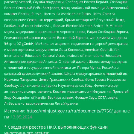
расследователей, Служба поддержки, Свободная Россия Берлин, Свободная
Россия Северный Рейн-Вестфалия, Фонд глобальной помощи, Антивоенный
комитет России, Russie-Libertes, La Asocicion de Rusos Libres, Союз за
возвращение Северных территорий, Крымскотатарский Ресурсный Центр,
Глобальный союз IndustriALL, Russian Election Monitor, Article 19, Мнение
медиа, Федерация анархического черного креста, Радио Свободная Европа,
Германское общество изучения Восточной Европы, Фонд имени Фридриха
Эберта, XZ gGmbH, Мобильная академия поддержки гендерной демократии
и миротворчества, Форум имени Льва Копелева, American Councils for
International Education, Cultural Vistas, Institute of International Education,
Антивоенное движение Антальи, Открытый диалог, Школа международных
отношений и государственной политики им Питера Мунка, Российско-
канадский демократический альянс, Школа международных отношений им
Нормана Патерсона, Центр Гражданских Свобод, Фонд Бориса Немцова за
Свободу, Фонд имени Фридриха Науманна за свободу, Феминистское
антивоенное сопротивление, Комитет независимости Ингушетии, Прометей,
Stop Occupation of Karelia, Вернись живым, Фридом Хаус, СОТА медиа,
Либерально-демократическая Лига Украины
Источник:
https://minjust.gov.ru/ru/documents/7756/
данные
на
13.05.2024
* Сведения реестра НКО, выполняющих функции
иностранного агента: