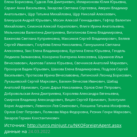
Елена Борисовна, Гудков Лев Дмитриевич, Илларионова Юлия Юрьевна,
Саранг Анна Васильевна, Захарова Светлана Сергеевна, Аверин Владимир
Анатольевич, Щур Татьяна Михайловна, Щур Николай Алексеевич,
Блинушов Андрей Юрьевич, Мосин Алексей Геннадьевич, Гефтер Валентин
Михайлович, Симонов Алексей Кириллович, Флиге Ирина Анатольевна,
Мельникова Валентина Дмитриевна, Вититинова Елена Владимировна,
Баженова Светлана Куприяновна, Максимов Сергей Владимирович, Беляев
Сергей Иванович, Голубева Елена Николаевна, Ганнушкина Светлана
Алексеевна, Закс Елена Владимировна, Буртина Елена Юрьевна, Гендель
Людмила Залмановна, Кокорина Екатерина Алексеевна, Шуманов Илья
Вячеславович, Арапова Галина Юрьевна, Свечников Анатолий Мариевич,
Прохоров Вадим Юрьевич, Шахова Елена Владимировна, Подузов Сергей
Васильевич, Протасова Ирина Вячеславовна, Литинский Леонид Борисович,
Лукашевский Сергей Маркович, Бахмин Вячеслав Иванович, Шабад
Анатолий Ефимович, Сухих Дарья Николаевна, Орлов Олег Петрович,
Добровольская Анна Дмитриевна, Королева Александра Евгеньевна,
Смирнов Владимир Александрович, Вицин Сергей Ефимович, Золотухин
Борис Андреевич, Левинсон Лев Семенович, Локшина Татьяна Иосифовна,
Орлов Олег Петрович, Полякова Мара Федоровна, Резник Генри Маркович,
Захаров Герман Константинович
Источник:
http://unro.minjust.ru/NKOForeignAgent.aspx
данные на
24.03.2022