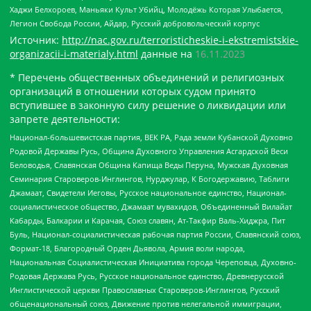
Хаджи Белхороев, Маньяки Культ Убийц, Молодёжь Которая Улыбается,
Легион Свобода России, Айдар, Русский добровольческий корпус
Источник:
http://nac.gov.ru/terroristicheskie-i-ekstremistskie-
organizacii-i-materialy.html
данные на
16.11.2023
* Перечень общественных объединений и религиозных
организаций в отношении которых судом принято
вступившее в законную силу решение о ликвидации или
запрете деятельности:
Национал-большевистская партия, ВЕК РА, Рада земли Кубанской Духовно
Родовой Державы Русь, Община Духовного Управления Асгардской Веси
Беловодья, Славянская Община Капища Веды Перуна, Мужская Духовная
Семинария Староверов-Инглингов, Нурджулар, К Богодержавию, Таблиги
Джамаат, Свидетели Иеговы, Русское национальное единство, Национал-
социалистическое общество, Джамаат мувахидов, Объединенный Вилайат
Кабарды, Балкарии и Карачая, Союз славян, Ат-Такфир Валь-Хиджра, Пит
Буль, Национал-социалистическая рабочая партия России, Славянский союз,
Формат-18, Благородный Орден Дьявола, Армия воли народа,
Национальная Социалистическая Инициатива города Череповца, Духовно-
Родовая Держава Русь, Русское национальное единство, Древнерусской
Инглистической церкви Православных Староверов-Инглингов, Русский
общенациональный союз, Движение против нелегальной иммиграции,