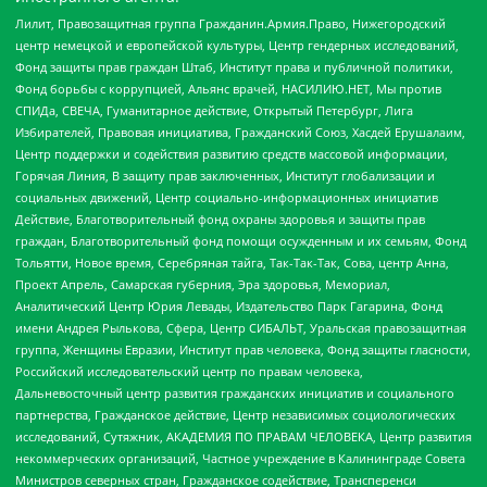
Лилит, Правозащитная группа Гражданин.Армия.Право, Нижегородский
центр немецкой и европейской культуры, Центр гендерных исследований,
Фонд защиты прав граждан Штаб, Институт права и публичной политики,
Фонд борьбы с коррупцией, Альянс врачей, НАСИЛИЮ.НЕТ, Мы против
СПИДа, СВЕЧА, Гуманитарное действие, Открытый Петербург, Лига
Избирателей, Правовая инициатива, Гражданский Союз, Хасдей Ерушалаим,
Центр поддержки и содействия развитию средств массовой информации,
Горячая Линия, В защиту прав заключенных, Институт глобализации и
социальных движений, Центр социально-информационных инициатив
Действие, Благотворительный фонд охраны здоровья и защиты прав
граждан, Благотворительный фонд помощи осужденным и их семьям, Фонд
Тольятти, Новое время, Серебряная тайга, Так-Так-Так, Сова, центр Анна,
Проект Апрель, Самарская губерния, Эра здоровья, Мемориал,
Аналитический Центр Юрия Левады, Издательство Парк Гагарина, Фонд
имени Андрея Рылькова, Сфера, Центр СИБАЛЬТ, Уральская правозащитная
группа, Женщины Евразии, Институт прав человека, Фонд защиты гласности,
Российский исследовательский центр по правам человека,
Дальневосточный центр развития гражданских инициатив и социального
партнерства, Гражданское действие, Центр независимых социологических
исследований, Сутяжник, АКАДЕМИЯ ПО ПРАВАМ ЧЕЛОВЕКА, Центр развития
некоммерческих организаций, Частное учреждение в Калининграде Совета
Министров северных стран, Гражданское содействие, Трансперенси