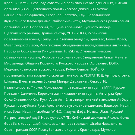
Кровь и Честь, О свободе совести и о религиозных объединениях, Омская
организация общественного политического движения Русское
национальное единство, Северное Братство, Клуб Болельщиков
Футбольного Клуба Динамо, Файзрахманисты, Мусульманская религиозная
организация п. Боровский, Община Коренного Русского народа
Щелковского района, Правый сектор, УНА - УНСО, Украинская
повстанческая армия, Тризуб им. Степана Бандеры, Братство, Белый Крест,
Misanthropic division, Религиозное объединение последователей инглиизма,
Народная Социальная Инициатива, TulaSkins, Этнополитическое
объединение Русские, Русское национальное объединение Атака, Мечеть
Мирмамеда, Община Коренного Русского народа г. Астрахани, ВОЛЯ,
Меджлис крымскотатарского народа, Рубеж Севера, ТОЙС, О
противодействии экстремистской деятельности, РЕВТАТПОД, Артподготовка,
Штольц, В честь иконы Божией Матери Державная, Сектор 16,
Независимость, Фирма, Молодежная правозащитная группа МПГ, Курсом
Правды и Единения, Каракольская инициативная группа, Автоград Крю,
Союз Славянских Сил Руси, Алля-Аят, Благотворительный пансионат Ак Умут,
Русская республика Русь, Арестантское уголовное единство, Башкорт, Нация
и свобода, Нация и свобода, W.H.С., Фалунь Дафа, Иртыш Ultras, Русский
Патриотический клуб-Новокузнецк/РПК, Сибирский державный союз, Фонд
борьбы с коррупцией, Фонд защиты прав граждан, Штабы Навального,
Совет граждан СССР Прикубанского округа г. Краснодара, Мужское