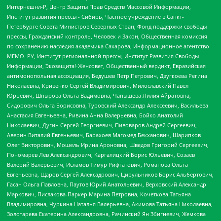
Интернешнл-Р, Центр Защиты Прав Средств Массовой Информации,
Институт развития прессы - Сибирь, Частное учреждение в Санкт-
Петербурге Совета Министров Северных Стран, Фонд поддержки свободы
прессы, Гражданский контроль, Человек и Закон, Общественная комиссия
по сохранению наследия академика Сахарова, Информационное агентство
МЕМО. РУ, Институт региональной прессы, Институт Развития Свободы
Информации, Экозащита!-Женсовет, Общественный вердикт, Евразийская
антимонопольная ассоциация, Бедушев Петр Петрович, Дзугкоева Регина
Николаевна, Кривенко Сергей Владимирович, Милославский Павел
Юрьевич, Шнырова Ольга Вадимовна, Чанышева Лилия Айратовна,
Сидорович Ольга Борисовна, Туровский Александр Алексеевич, Васильева
Анастасия Евгеньевна, Ривина Анна Валерьевна, Бойко Анатолий
Николаевич, Дугин Сергей Георгиевич, Пивоваров Андрей Сергеевич,
Аверин Виталий Евгеньевич, Барахоев Магомед Бекханович, Шарипков
Олег Викторович, Мошель Ирина Ароновна, Шведов Григорий Сергеевич,
Пономарев Лев Александрович, Каргалицкий Борис Юльевич, Созаев
Валерий Валерьевич, Исламов Тимур Рифгатович, Романова Ольга
Евгеньевна, Щаров Сергей Алексадрович, Цирульников Борис Альбертович,
Гасан Ольга Павловна, Паутов Юрий Анатольевич, Верховский Александр
Маркович, Пислакова-Паркер Марина Петровна, Кочеткова Татьяна
Владимировна, Чуркина Наталья Валерьевна, Акимова Татьяна Николаевна,
Золотарева Екатерина Александровна, Рачинский Ян Збигневич, Жемкова