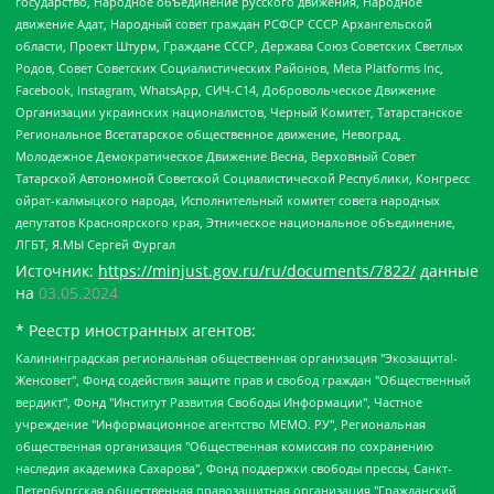
государство, Народное объединение русского движения, Народное
движение Адат, Народный совет граждан РСФСР СССР Архангельской
области, Проект Штурм, Граждане СССР, Держава Союз Советских Светлых
Родов, Совет Советских Социалистических Районов, Meta Platforms Inc,
Facebook, Instagram, WhatsApp, СИЧ-С14, Добровольческое Движение
Организации украинских националистов, Черный Комитет, Татарстанское
Региональное Всетатарское общественное движение, Невоград,
Молодежное Демократическое Движение Весна, Верховный Совет
Татарской Автономной Советской Социалистической Республики, Конгресс
ойрат-калмыцкого народа, Исполнительный комитет совета народных
депутатов Красноярского края, Этническое национальное объединение,
ЛГБТ, Я.МЫ Сергей Фургал
Источник:
https://minjust.gov.ru/ru/documents/7822/
данные
на
03.05.2024
* Реестр иностранных агентов:
Калининградская региональная общественная организация "Экозащита!-Женсовет", Фонд содействия защите прав и свобод граждан "Общественный вердикт", Фонд "Институт Развития Свободы Информации", Частное учреждение "Информационное агентство МЕМО. РУ", Региональная общественная организация "Общественная комиссия по сохранению наследия академика Сахарова", Фонд поддержки свободы прессы, Санкт-Петербургская общественная правозащитная организация "Гражданский контроль", Межрегиональная общественная организация "Информационно-просветительский центр "Мемориал", Региональный Фонд "Центр Защиты Прав Средств Массовой Информации", с 05.12.2023 Фонд "Центр Защиты Прав Средств массовой информации", Региональная общественная благотворительная организация помощи беженцам и мигрантам "Гражданское содействие", Негосударственное образовательное учреждение дополнительного профессионального образования (повышение квалификации) специалистов "АКАДЕМИЯ ПО ПРАВАМ ЧЕЛОВЕКА", Свердловская региональная общественная организация "Сутяжник", Автономная некоммерческая организация "Центр независимых социологических исследований", Союз общественных объединений "Российский исследовательский центр по правам человека", Региональное общественное учреждение научно-информационный центр "МЕМОРИАЛ", Некоммерческая организация "Фонд защиты гласности", Автономная некоммерческая организация "Институт прав человека", Городская общественная организация "Екатеринбургское общество "МЕМОРИАЛ", Городская общественная организация "Рязанское историко-просветительское и правозащитное общество "Мемориал" (Рязанский Мемориал), Челябинский региональный орган общественной самодеятельности – женское общественное объединение "Женщины Евразии", Челябинский региональный орган общественной самодеятельности "Уральская правозащитная группа", Фонд содействия защите здоровья и социальной справедливости имени Андрея Рылькова, Автономная Некоммерческая Организация "Аналитический Центр Юрия Левады", Автономная некоммерческая организация социальной поддержки населения "Проект Апрель", Региональная общественная организация помощи женщинам и детям, находящимся в кризисной ситуации "Информационно-методический центр "Анна", Фонд содействия развитию массовых коммуникаций и правовому просвещению "Так-так-Так", Фонд содействия устойчивому развитию "Серебряная тайга", Свердловский региональный общественный фонд социальных проектов "Новое время", "Idel.Реалии", Кавказ.Реалии, Крым.Реалии, Телеканал Настоящее Время, Татаро-башкирская служба Радио Свобода (Azatliq Radiosi), Радио Свободная Европа/Радио Свобода (PCE/PC), "Сибирь.Реалии", "Фактограф", Благотворительный фонд помощи осужденным и их семьям, Автономная некоммерческая организация "Институт глобализации и социальных движений", Фонд "В защиту прав заключенных", Частное учреждение "Центр поддержки и содействия развитию средств массовой информации", Пензенский региональный общественный благотворительный фонд "Гражданский союз", "Север.Реалии", Некоммерческая организация Фонд "Правовая инициатива", Общество с ограниченной ответственностью "Радио Свободная Европа/Радио Свобода", Чешское информационное агентство "MEDIUM-ORIENT", Красноярская региональная общественная организация "Мы против СПИДа", Камалягин Денис Николаевич, Маркелов Сергей Евгеньевич, Пономарев Лев Александрович, Савицкая Людмила Алексеевна, Автономная некоммерческая организация "Центр по работе с проблемой насилия "НАСИЛИЮ.НЕТ", Межрегиональный профессиональный союз работников здравоохранения "Альянс врачей", Юридическое лицо, зарегистрированное в Латвийской Республике, SIA "Medusa Project" (регистрационный номер 40103797863, дата регистрации 10.06.2014), Некоммерческая организация "Фонд по борьбе с коррупцией", Автономная некоммерческая организация "Институт права и публичной политики", Баданин Роман Сергеевич, Гликин Максим Александрович, Железнова Мария Михайловна, Лукьянова Юлия Сергеевна, Маетная Елизавета Витальевна, Маняхин Петр Борисович, Чуракова Ольга Владимировна, Ярош Юлия Петровна, Юридическое лицо "The Insider SIA", зарегистрированное в Риге, Латвийская Республика (дата регистрации 26.06.2015), являющееся администратором доменного имени интернет-издания "The Insider SIA", https://theins.ru, Постернак Алексей Евгеньевич, Рубин Михаил Аркадьевич, Анин Роман Александрович, Юридическое лицо Istories fonds, зарегистрированное в Латвийской Республике (регистрационный номер 50008295751, дата регистрации 24.02.2020), Великовский Дмитрий Александрович, Долинина Ирина Николаевна, Мароховская Алеся Алексеевна, Шлейнов Роман Юрьевич, Шмагун Олеся Валентиновна, Общество с ограниченной ответственностью "Альтаир 2021", Общество с ограниченной ответственностью "Вега 2021", Общество с ограниченной ответственностью "Главный редактор 2021", Общество с ограниченной ответственностью "Ромашки монолит", Важенков Артем Валерьевич, Ивановская областная общественная организация "Центр гендерных исследований", Гурман Юрий Альбертович, Медиапроект "ОВД-Инфо", Егоров Владимир Владимирович, Жилинский Владимир Александрович, Общество с ограниченной ответственностью "ЗП", Иванова София Юрьевна, Карезина Инна Павловна, Кильтау Екатерина Викторовна, Петров Алексей Викторович, Пискунов Сергей Евгеньевич, Смирнов Сергей Сергеевич, Тихонов Михаил Сергеевич, Общество с ограниченной ответственностью "ЖУРНАЛИСТ-ИНОСТРАННЫЙ АГЕНТ", Арапова Галина Юрьевна, Вольтская Татьяна Анатольевна, Американская компания "Mason G.E.S. Anonymous Foundation" (США), являющаяся владельцем интернет-издания https://mnews.world/, Компания "Stichting Bellingcat", зарегистрированная в Нидерландах (дата регистрации 11.07.2018), Захаров Андрей Вячеславович, Клепиковская Екатерина Дмитриевна, Общество с ограниченной ответственностью "МЕМО", Перл Роман Александрович, Симонов Евгений Алексеевич, Соловьева Елена Анатольевна, Сотников Даниил Владимирович, Сурначева Елизавета Дмитриевна, Автономная некоммерческая организация по защите прав человека и информированию населения "Якутия – Наше Мнение", Общество с ограниченной ответственностью "Москоу диджитал медиа", с 26.01.2023 Общество с ограниченной ответственностью "Чайка Белые сады", Ветошкина Валерия Валерьевна, Заговора Максим Александрович, Межрегиональное общественное движение "Российская ЛГБТ - сеть", Оленичев Максим Владимирович, Павлов Иван Юрьевич, Скворцова Елена Сергеевна, Общество с ограниченной ответственностью "Как бы инагент", Кочетков Игорь Викторович, Общество с ограниченной ответственностью "Честные выборы", Еланчик Олег Александрович, Общество с ограниченной ответственностью "Нобелевский призыв", Гималова Регина Эмилевна, Григорьев Андрей Валерьевич, Григорьева Алина Александровна, Ассоциация по содействию защите прав призывников, альтернативнослужащих и военнослужащих "Правозащитная группа "Гражданин.Армия.Право", Хисамова Регина Фаритовна, Автономная некоммерческая организация по реализации социально-правовых программ "Лилит", Дальневосточное общественное движение "Маяк", Санкт-Петербургская ЛГБТ-инициативная группа "Выход", Инициативная группа ЛГБТ+ "Реверс", Алексеев Андрей Викторович, Бекбулатова Таисия Львовна, Беляев Иван Михайлович, Владыкина Елена Сергеевна, Гельман Марат Александрович, Никульшина Вероника Юрьевна, Толоконникова Надежда Андреевна, Шендерович Виктор Анатольевич, Общество с ограниченной ответственностью "Данное сообщение", Общество с ограниченной ответственностью Издательский дом "Новая глава", Айнбиндер Александра Александровна, Московский комьюнити-центр для ЛГБТ+инициатив, Благотворительный фонд развития филантропии, Deutsche Welle (Германия, Kurt-Schumacher-Strasse 3, 53113 Bonn), Борзунова Мария Михайловна, Воробьев Виктор Викторович, Голубева Анна Львовна, Константинова Алла Михайловна, Малкова Ирина Владимировна, Мурадов Мурад Абдулгалимович, Осетинская Елизавета Николаевна, Понасенков Евгений Николаевич, Ганапольский Матвей Юрьевич, Киселев Евгений Алексеевич, Борухович Ирина Григорьевна, Дремин Иван Тимофеевич, Дубровский Дмитрий Викторович, Красноярская региональная общественная организация поддержки и развития альтернативных образовательных технологий и межкультурных коммуникаций "ИНТЕРРА", Маяковская Екатерина Алексеевна, Фейгин Марк Захарович, Филимонов Андрей Викторович, Дзугкоева Регина Николаевна, Доброхотов Роман Александрович, Дудь Юрий Александрович, Елкин Сергей Владимирович, Кругликов Кирилл Игоревич, Сабунаева Мария Леонидовна, Семенов Алексей Владимирович, Шаинян Карен Багратович, Шульман Екатерина Михайловна, Асафьев Артур Валерьевич, Вахштайн Виктор Семенович, Венедиктов Алексей Алексеевич, Лушникова Екатерина Евгеньевна, Волков Леонид Михайлович, Невзоров Александр Глебович, Пархоменко Сергей Борисович, Сироткин Ярослав Николаевич, Кара-Мурза Владимир Владимирович, Баранова Наталья Владимировна, Гозман Леонид Яковлевич, Кагарлицкий Борис Юльевич, Климарев Михаил Валерьевич, Милов Владимир Станиславович, Автономная некоммерческая организация Краснодарский центр современного искусства "Типография", Моргенштерн Алишер Тагирович, Соболь Любовь Эдуардовна, Общество с ограниченной ответственностью "ЛИЗА НОРМ", Каспаров Гарри Кимович, Ходорковский Михаил Борисович, Общество с ограниченной ответственностью "Апрельские тезисы", Данилович Ирина Брониславовна, Кашин Олег Владимирович, Петров Николай Владимирович, Пивоваров Алексей Владимирович, Соколов Михаил Владимирович, Цветкова Юлия Владимировна, Чичваркин Евгений Александрович, Комитет против пыток/Команда против пыток, Общество с ограниченной ответственностью "Первый научный", Общество с ограниченной ответственностью "Вертолет и ко", Белоцерковская Вероника Борисовна, Кац Максим Евгеньевич, Лазарева Татьяна Юрьевна, Шаведдинов Руслан Табризович, Яшин Илья Валерьевич, Общество с ограниченной ответственностью "Иноагент ААВ", Алешковский Дмитрий Петрович, Альбац Евгения Марковна, Быков Дмитрий Львович, Галямина Юлия Евгеньевна, Лойко Сергей Леонидович, Мартынов Кирилл Константинович, Медведев Сергей Александрович, Крашенинников Федор Геннадиевич, Гордеева Катерина Вл