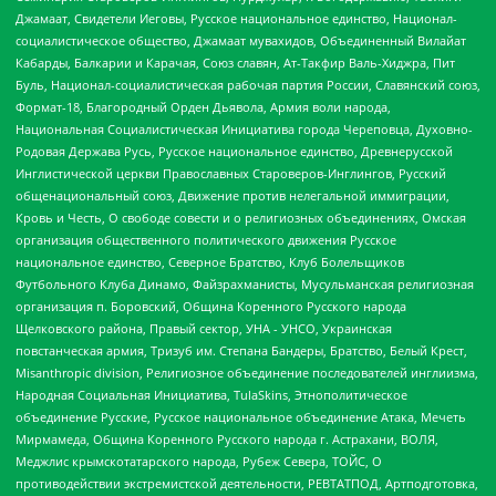
Джамаат, Свидетели Иеговы, Русское национальное единство, Национал-
социалистическое общество, Джамаат мувахидов, Объединенный Вилайат
Кабарды, Балкарии и Карачая, Союз славян, Ат-Такфир Валь-Хиджра, Пит
Буль, Национал-социалистическая рабочая партия России, Славянский союз,
Формат-18, Благородный Орден Дьявола, Армия воли народа,
Национальная Социалистическая Инициатива города Череповца, Духовно-
Родовая Держава Русь, Русское национальное единство, Древнерусской
Инглистической церкви Православных Староверов-Инглингов, Русский
общенациональный союз, Движение против нелегальной иммиграции,
Кровь и Честь, О свободе совести и о религиозных объединениях, Омская
организация общественного политического движения Русское
национальное единство, Северное Братство, Клуб Болельщиков
Футбольного Клуба Динамо, Файзрахманисты, Мусульманская религиозная
организация п. Боровский, Община Коренного Русского народа
Щелковского района, Правый сектор, УНА - УНСО, Украинская
повстанческая армия, Тризуб им. Степана Бандеры, Братство, Белый Крест,
Misanthropic division, Религиозное объединение последователей инглиизма,
Народная Социальная Инициатива, TulaSkins, Этнополитическое
объединение Русские, Русское национальное объединение Атака, Мечеть
Мирмамеда, Община Коренного Русского народа г. Астрахани, ВОЛЯ,
Меджлис крымскотатарского народа, Рубеж Севера, ТОЙС, О
противодействии экстремистской деятельности, РЕВТАТПОД, Артподготовка,