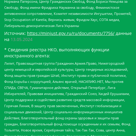
Нормана Патерсона, Центр Гражданских Свобод, Фонд Бориса Немцова за
Свободу, Фонд имени Фридриха Науманна за свободу, Феминистское
антивоенное сопротивление, Комитет независимости Ингушетии, Прометей,
Stop Occupation of Karelia, Вернись живым, Фридом Хаус, СОТА медиа,
Либерально-демократическая Лига Украины
Источник:
https://minjust.gov.ru/ru/documents/7756/
данные
на
13.05.2024
* Сведения реестра НКО, выполняющих функции
иностранного агента:
Лилит, Правозащитная группа Гражданин.Армия.Право, Нижегородский
центр немецкой и европейской культуры, Центр гендерных исследований,
Фонд защиты прав граждан Штаб, Институт права и публичной политики,
Фонд борьбы с коррупцией, Альянс врачей, НАСИЛИЮ.НЕТ, Мы против
СПИДа, СВЕЧА, Гуманитарное действие, Открытый Петербург, Лига
Избирателей, Правовая инициатива, Гражданский Союз, Хасдей Ерушалаим,
Центр поддержки и содействия развитию средств массовой информации,
Горячая Линия, В защиту прав заключенных, Институт глобализации и
социальных движений, Центр социально-информационных инициатив
Действие, Благотворительный фонд охраны здоровья и защиты прав
граждан, Благотворительный фонд помощи осужденным и их семьям, Фонд
Тольятти, Новое время, Серебряная тайга, Так-Так-Так, Сова, центр Анна,