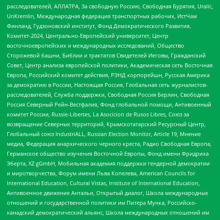
расследователей, АЛЛАТРА, За свободную Россию, Свободная Бурятия, Uralic,
UnKremlin, Международная федерация транспортных рабочих, ИстЧам
Финланд, Гудзоновский институт, Фонд Демократического Развития,
Комитет-2024, Центрально-Европейский университет, Центр
восточноевропейских и международных исследований, Общество
Сторожевой башни, Библии и трактатов Свидетелей Иеговы, Гражданский
Совет, Центр анализа европейской политики, Академическая сеть Восточная
Европа, Российский комитет действия, РЭНД корпорейшн, Русская Америка
за демократию в России, Настоящая Россия, Глобальная сеть журналистов-
расследователей, Служба поддержки, Свободная Россия Берлин, Свободная
Россия Северный Рейн-Вестфалия, Фонд глобальной помощи, Антивоенный
комитет России, Russie-Libertes, La Asocicion de Rusos Libres, Союз за
возвращение Северных территорий, Крымскотатарский Ресурсный Центр,
Глобальный союз IndustriALL, Russian Election Monitor, Article 19, Мнение
медиа, Федерация анархического черного креста, Радио Свободная Европа,
Германское общество изучения Восточной Европы, Фонд имени Фридриха
Эберта, XZ gGmbH, Мобильная академия поддержки гендерной демократии
и миротворчества, Форум имени Льва Копелева, American Councils for
International Education, Cultural Vistas, Institute of International Education,
Антивоенное движение Антальи, Открытый диалог, Школа международных
отношений и государственной политики им Питера Мунка, Российско-
канадский демократический альянс, Школа международных отношений им