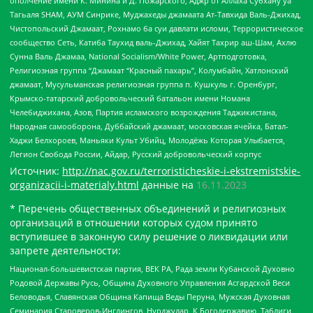
ополчение имени К. Минина и Д. Пожарского, Аджр от Аллаха Субхану уа
Тагьаля SHAM, АУМ Синрике, Муджахеды джамаата Ат-Тавхида Валь-Джихад,
Чистопольский Джамаат, Рохнамо ба суи давлати исломи, Террористическое
сообщество Сеть, Катиба Таухид валь-Джихад, Хайят Тахрир аш-Шам, Ахлю
Сунна Валь Джамаа, National Socialism/White Power, Артподготовка,
Религиозная группа “Джамаат “Красный пахарь”, Колумбайн, Хатлонский
джамаат, Мусульманская религиозная группа п. Кушкуль г. Оренбург,
Крымско-татарский добровольческий батальон имени Номана
Челебиджихана, Азов, Партия исламского возрождения Таджикистана,
Народная самооборона, Дуббайский джамаат, московская ячейка, Батал-
Хаджи Белхороев, Маньяки Культ Убийц, Молодёжь Которая Улыбается,
Легион Свобода России, Айдар, Русский добровольческий корпус
Источник:
http://nac.gov.ru/terroristicheskie-i-ekstremistskie-
organizacii-i-materialy.html
данные на
16.11.2023
* Перечень общественных объединений и религиозных
организаций в отношении которых судом принято
вступившее в законную силу решение о ликвидации или
запрете деятельности:
Национал-большевистская партия, ВЕК РА, Рада земли Кубанской Духовно
Родовой Державы Русь, Община Духовного Управления Асгардской Веси
Беловодья, Славянская Община Капища Веды Перуна, Мужская Духовная
Семинария Староверов-Инглингов, Нурджулар, К Богодержавию, Таблиги