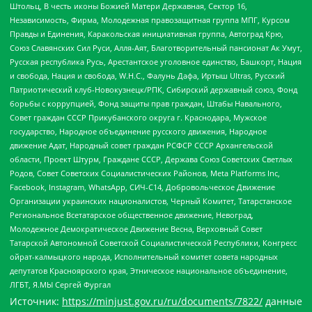
Штольц, В честь иконы Божией Матери Державная, Сектор 16,
Независимость, Фирма, Молодежная правозащитная группа МПГ, Курсом
Правды и Единения, Каракольская инициативная группа, Автоград Крю,
Союз Славянских Сил Руси, Алля-Аят, Благотворительный пансионат Ак Умут,
Русская республика Русь, Арестантское уголовное единство, Башкорт, Нация
и свобода, Нация и свобода, W.H.С., Фалунь Дафа, Иртыш Ultras, Русский
Патриотический клуб-Новокузнецк/РПК, Сибирский державный союз, Фонд
борьбы с коррупцией, Фонд защиты прав граждан, Штабы Навального,
Совет граждан СССР Прикубанского округа г. Краснодара, Мужское
государство, Народное объединение русского движения, Народное
движение Адат, Народный совет граждан РСФСР СССР Архангельской
области, Проект Штурм, Граждане СССР, Держава Союз Советских Светлых
Родов, Совет Советских Социалистических Районов, Meta Platforms Inc,
Facebook, Instagram, WhatsApp, СИЧ-С14, Добровольческое Движение
Организации украинских националистов, Черный Комитет, Татарстанское
Региональное Всетатарское общественное движение, Невоград,
Молодежное Демократическое Движение Весна, Верховный Совет
Татарской Автономной Советской Социалистической Республики, Конгресс
ойрат-калмыцкого народа, Исполнительный комитет совета народных
депутатов Красноярского края, Этническое национальное объединение,
ЛГБТ, Я.МЫ Сергей Фургал
Источник:
https://minjust.gov.ru/ru/documents/7822/
данные