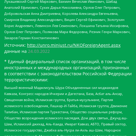
Лукашевский Сергей Маркович, Бахмин Вячеслав Иванович, Шабад
Анатолий Ефимович, Сухих Дарья Николаевна, Орлов Олег Петрович,
Добровольская Анна Дмитриевна, Королева Александра Евгеньевна,
Смирнов Владимир Александрович, Вицин Сергей Ефимович, Золотухин
Борис Андреевич, Левинсон Лев Семенович, Локшина Татьяна Иосифовна,
Орлов Олег Петрович, Полякова Мара Федоровна, Резник Генри Маркович,
Захаров Герман Константинович
Источник:
http://unro.minjust.ru/NKOForeignAgent.aspx
данные на
24.03.2022
* Единый федеральный список организаций, в том числе
иностранных и международных организаций, признанных
в соответствии с законодательством Российской Федерации
террористическими:
Высший военный Маджлисуль Шура Объединенных сил моджахедов
Кавказа, Конгресс народов Ичкерии и Дагестана, База, Асбат аль-Ансар,
Священная война, Исламская группа, Братья-мусульмане, Партия
исламского освобождения, Лашкар-И-Тайба, Исламская группа, Движение
Талибан, Исламская партия Туркестана, Общество социальных реформ,
Общество возрождения исламского наследия, Дом двух святых, Джунд аш-
Шам, Исламский джихад, Аль-Каида, Имарат Кавказ, АБТО, Правый сектор,
Исламское государство, Джабха аль-Нусра ли-Ахль аш-Шам, Народное