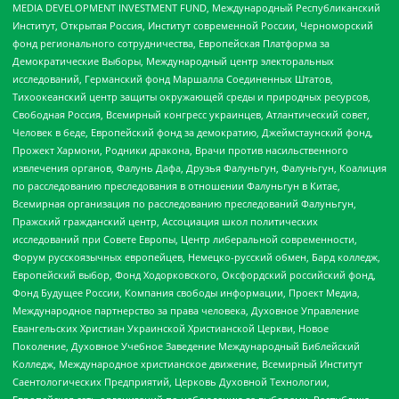
MEDIA DEVELOPMENT INVESTMENT FUND, Международный Республиканский
Институт, Открытая Россия, Институт современной России, Черноморский
фонд регионального сотрудничества, Европейская Платформа за
Демократические Выборы, Международный центр электоральных
исследований, Германский фонд Маршалла Соединенных Штатов,
Тихоокеанский центр защиты окружающей среды и природных ресурсов,
Свободная Россия, Всемирный конгресс украинцев, Атлантический совет,
Человек в беде, Европейский фонд за демократию, Джеймстаунский фонд,
Прожект Хармони, Родники дракона, Врачи против насильственного
извлечения органов, Фалунь Дафа, Друзья Фалуньгун, Фалуньгун, Коалиция
по расследованию преследования в отношении Фалуньгун в Китае,
Всемирная организация по расследованию преследований Фалуньгун,
Пражский гражданский центр, Ассоциация школ политических
исследований при Совете Европы, Центр либеральной современности,
Форум русскоязычных европейцев, Немецко-русский обмен, Бард колледж,
Европейский выбор, Фонд Ходорковского, Оксфордский российский фонд,
Фонд Будущее России, Компания свободы информации, Проект Медиа,
Международное партнерство за права человека, Духовное Управление
Евангельских Христиан Украинской Христианской Церкви, Новое
Поколение, Духовное Учебное Заведение Международный Библейский
Колледж, Международное христианское движение, Всемирный Институт
Саентологических Предприятий, Церковь Духовной Технологии,