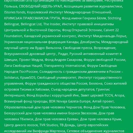
Европейская сеть организаций по наблюдению за выборами, Республика
Польша, СВОБОДНЫЙ ИДЕЛЬ-УРАЛ, Ассоциация развития журналистики,
IStories fonds, Королевский Институт Международных Отношений,
КРИМСЬКА ПРАВОЗАХИСНА ГРУПА, Фонд имени Генриха Бёлля, Stichting
Bellingcat, Bellingcat Ltd, The Insider, Институт правовой инициативы
Центральной и Восточной Европы, Фонд Открытой Эстонии, Calvert 22
Foundation, Канадский украинский конгресс, Институт Макдональда-Лорье,
Украинская национальная федерация Канады, Декабристы, Международный
научный центр им Вудро Вильсона, Свободная пресса, Возрождение,
Всеукраинский духовный центр , Риддл, Русский антивоенный комитет в
Швеции, Проект Медуза, Фонд Андрея Сахарова, Форум свободной России,
Лига Свободных Наций, Transparеncy International, Форум Свободных
Народов ПостРоссии, Солидарность с гражданским движением в России –
Solidarus, КрымSOS, Свободный университет, Институт государственного
управления, Форум гражданского общества Россия, Беллона, Союз жителей
островов Тисима и Хабомаи, Съезд народных депутатов, Гринпис
Интернешнл, Фонд борьбы с коррупцией Инк, Завет церквей TCCN, Агора,
Всемирный фонд природы, BDR Novaja Gazeta-Europe, Алтай проект,
Образовательный дом прав человека Чернигов, Фонд Дом Прав Человека,
Белорусский дом прав человека имени Бориса Звозскова, Дом прав
человека Тбилиси, Дом прав человека Ереван, Дом прав человека Крым,
Центр дикого лосося, TVR Studios, ТВ Дождь, Центр европейских
исследований им Вилфрида Мартенса, Сетевое объединение журналистов