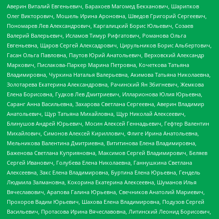
Аверин Виталий Евгеньевич, Барахоев Магомед Бекханович, Шарипков
Олег Викторович, Мошель Ирина Ароновна, Шведов Григорий Сергеевич,
Пономарев Лев Александрович, Каргалицкий Борис Юльевич, Созаев
Валерий Валерьевич, Исламов Тимур Рифгатович, Романова Ольга
Евгеньевна, Щаров Сергей Алексадрович, Цирульников Борис Альбертович,
Гасан Ольга Павловна, Паутов Юрий Анатольевич, Верховский Александр
Маркович, Пислакова-Паркер Марина Петровна, Кочеткова Татьяна
Владимировна, Чуркина Наталья Валерьевна, Акимова Татьяна Николаевна,
Золотарева Екатерина Александровна, Рачинский Ян Збигневич, Жемкова
Елена Борисовна, Гудков Лев Дмитриевич, Илларионова Юлия Юрьевна,
Саранг Анна Васильевна, Захарова Светлана Сергеевна, Аверин Владимир
Анатольевич, Щур Татьяна Михайловна, Щур Николай Алексеевич,
Блинушов Андрей Юрьевич, Мосин Алексей Геннадьевич, Гефтер Валентин
Михайлович, Симонов Алексей Кириллович, Флиге Ирина Анатольевна,
Мельникова Валентина Дмитриевна, Вититинова Елена Владимировна,
Баженова Светлана Куприяновна, Максимов Сергей Владимирович, Беляев
Сергей Иванович, Голубева Елена Николаевна, Ганнушкина Светлана
Алексеевна, Закс Елена Владимировна, Буртина Елена Юрьевна, Гендель
Людмила Залмановна, Кокорина Екатерина Алексеевна, Шуманов Илья
Вячеславович, Арапова Галина Юрьевна, Свечников Анатолий Мариевич,
Прохоров Вадим Юрьевич, Шахова Елена Владимировна, Подузов Сергей
Васильевич, Протасова Ирина Вячеславовна, Литинский Леонид Борисович,