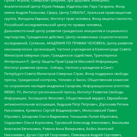
Проект Апрель, Самарская губерния, Эра здоровья, Мемориал,
Аналитический Центр Юрия Левады, Издательство Парк Гагарина, Фонд
имени Андрея Рылькова, Сфера, Центр СИБАЛЬТ, Уральская правозащитная
группа, Женщины Евразии, Институт прав человека, Фонд защиты гласности,
Российский исследовательский центр по правам человека,
Дальневосточный центр развития гражданских инициатив и социального
партнерства, Гражданское действие, Центр независимых социологических
исследований, Сутяжник, АКАДЕМИЯ ПО ПРАВАМ ЧЕЛОВЕКА, Центр развития
некоммерческих организаций, Частное учреждение в Калининграде Совета
Министров северных стран, Гражданское содействие, Трансперенси
Интернешнл-Р, Центр Защиты Прав Средств Массовой Информации,
Институт развития прессы - Сибирь, Частное учреждение в Санкт-
Петербурге Совета Министров Северных Стран, Фонд поддержки свободы
прессы, Гражданский контроль, Человек и Закон, Общественная комиссия
по сохранению наследия академика Сахарова, Информационное агентство
МЕМО. РУ, Институт региональной прессы, Институт Развития Свободы
Информации, Экозащита!-Женсовет, Общественный вердикт, Евразийская
антимонопольная ассоциация, Бедушев Петр Петрович, Дзугкоева Регина
Николаевна, Кривенко Сергей Владимирович, Милославский Павел
Юрьевич, Шнырова Ольга Вадимовна, Чанышева Лилия Айратовна,
Сидорович Ольга Борисовна, Туровский Александр Алексеевич, Васильева
Анастасия Евгеньевна, Ривина Анна Валерьевна, Бойко Анатолий
Николаевич, Дугин Сергей Георгиевич, Пивоваров Андрей Сергеевич,