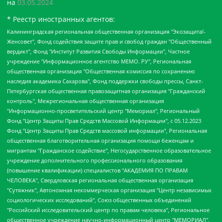
на
03.05.2024
* Реестр иностранных агентов:
Калининградская региональная общественная организация "Экозащита!-Женсовет", Фонд содействия защите прав и свобод граждан "Общественный вердикт", Фонд "Институт Развития Свободы Информации", Частное учреждение "Информационное агентство МЕМО. РУ", Региональная общественная организация "Общественная комиссия по сохранению наследия академика Сахарова", Фонд поддержки свободы прессы, Санкт-Петербургская общественная правозащитная организация "Гражданский контроль", Межрегиональная общественная организация "Информационно-просветительский центр "Мемориал", Региональный Фонд "Центр Защиты Прав Средств Массовой Информации", с 05.12.2023 Фонд "Центр Защиты Прав Средств массовой информации", Региональная общественная благотворительная организация помощи беженцам и мигрантам "Гражданское содействие", Негосударственное образовательное учреждение дополнительного профессионального образования (повышение квалификации) специалистов "АКАДЕМИЯ ПО ПРАВАМ ЧЕЛОВЕКА", Свердловская региональная общественная организация "Сутяжник", Автономная некоммерческая организация "Центр независимых социологических исследований", Союз общественных объединений "Российский исследовательский центр по правам человека", Региональное общественное учреждение научно-информационный центр "МЕМОРИАЛ", Некоммерческая организация "Фонд защиты гласности", Автономная некоммерческая организация "Институт прав человека", Городская общественная организация "Екатеринбургское общество "МЕМОРИАЛ", Городская общественная организация "Рязанское историко-просветительское и правозащитное общество "Мемориал" (Рязанский Мемориал), Челябинский региональный орган общественной самодеятельности – женское общественное объединение "Женщины Евразии", Челябинский региональный орган общественной самодеятельности "Уральская правозащитная группа", Фонд содействия защите здоровья и социальной справедливости имени Андрея Рылькова, Автономная Некоммерческая Организация "Аналитический Центр Юрия Левады", Автономная некоммерческая организация социальной поддержки населения "Проект Апрель", Региональная общественная организация помощи женщинам и детям, находящимся в кризисной ситуации "Информационно-методический центр "Анна", Фонд содействия развитию массовых коммуникаций и правовому просвещению "Так-так-Так", Фонд содействия устойчивому развитию "Серебряная тайга", Свердловский региональный общественный фонд социальных проектов "Новое время", "Idel.Реалии", Кавказ.Реалии, Крым.Реалии, Телеканал Настоящее Время, Татаро-башкирская служба Радио Свобода (Azatliq Radiosi), Радио Свободная Европа/Радио Свобода (PCE/PC), "Сибирь.Реалии", "Фактограф", Благотворительный фонд помощи осужденным и их семьям, Автономная некоммерческая организация "Институт глобализации и социальных движений", Фонд "В защиту прав заключенных", Частное учреждение "Центр поддержки и содействия развитию средств массовой информации", Пензенский региональный общественный благотворительный фонд "Гражданский союз", "Север.Реалии", Некоммерческая организация Фонд "Правовая инициатива", Общество с ограниченной ответственностью "Радио Свободная Европа/Радио Свобода", Чешское информационное агентство "MEDIUM-ORIENT", Красноярская региональная общественная организация "Мы против СПИДа", Камалягин Денис Николаевич, Маркелов Сергей Евгеньевич, Пономарев Лев Александрович, Савицкая Людмила Алексеевна, Автономная некоммерческая организация "Центр по работе с проблемой насилия "НАСИЛИЮ.НЕТ", Межрегиональный профессиональный союз работников здравоохранения "Альянс врачей", Юридическое лицо, зарегистрированное в Латвийской Республике, SIA "Medusa Project" (регистрационный номер 40103797863, дата регистрации 10.06.2014), Некоммерческая организация "Фонд по борьбе с коррупцией", Автономная некоммерческая организация "Институт права и публичной политики", Баданин Роман Сергеевич, Гликин Максим Александрович, Железнова Мария Михайловна, Лукьянова Юлия Сергеевна, Маетная Елизавета Витальевна, Маняхин Петр Борисович, Чуракова Ольга Владимировна, Ярош Юлия Петровна, Юридическое лицо "The Insider SIA", зарегистрированное в Риге, Латвийская Республика (дата регистрации 26.06.2015), являющееся администратором доменного имени интернет-издания "The Insider SIA", https://theins.ru, Постернак Алексей Евгеньевич, Рубин Михаил Аркадьевич, Анин Роман Александрович, Юридическое лицо Istories fonds, зарегистрированное в Латвийской Республике (регистрационный номер 50008295751, дата регистрации 24.02.2020), Великовский Дмитрий Александрович, Долинина Ирина Николаевна, Мароховская Алеся Алексеевна, Шлейнов Роман Юрьевич, Шмагун Олеся Валентиновна, Общество с ограниченной ответственностью "Альтаир 2021", Общество с ограниченной ответственностью "Вега 2021", Общество с ограниченной ответственностью "Главный редактор 2021", Общество с ограниченной ответственностью "Ромашки монолит", Важенков Артем Валерьевич, Ивановская областная общественная организация "Центр гендерных исследований", Гурман Юрий Альбертович, Медиапроект "ОВД-Инфо", Егоров Владимир Владимирович, Жилинский Владимир Александрович, Общество с ограниченной ответственностью "ЗП", Иванова София Юрьевна, Карезина Инна Павловна, Кильтау Екатерина Викторовна, Петров Алексей Викторович, Пискунов Сергей Евгеньевич, Смирнов Сергей Сергеевич, Тихонов Михаил Сергеевич, Общество с ограниченной ответственностью "ЖУРНАЛИСТ-ИНОСТРАННЫЙ АГЕНТ", Арапова Галина Юрьевна, Вольтская Татьяна Анатольевна, Американская компания "Mason G.E.S. Anonymous Foundation" (США), являющаяся владельцем интернет-издания https://mnews.world/, Компания "Stichting Bellingcat", зарегистрированная в Нидерландах (дата регистрации 11.07.2018), Захаров Андрей Вячеславович, Клепиковская Екатерина Дмитриевна, Общество с ограниченной ответственностью "МЕМО", Перл Роман Александрович, Симонов Евгений Алексеевич, Соловьева Елена Анатольевна, Сотников Даниил Владимирович, Сурначева Елизавета Дмитриевна, Автономная некоммерческая организация по защите прав человека и информированию населения "Якутия – Наше Мнение", Общество с ограниченной ответственностью "Москоу диджитал медиа", с 26.01.2023 Общество с ограниченной ответственностью "Чайка Белые сады", Ветошкина Валерия Валерьевна, Заговора Максим Александрович, Межрегиональное общественное движение "Российская ЛГБТ - сеть", Оленичев Максим Владимирович, Павлов Иван Юрьевич, Скворцова Елена Сергеевна, Общество с ограниченной ответственностью "Как бы инагент", Кочетков Игорь Викторович, Общество с ограниченной ответственностью "Честные выборы", Еланчик Олег Александрович, Общество с ограниченной ответственностью "Нобелевский призыв", Гималова Регина Эмилевна, Григорьев Андрей Валерьевич, Григорьева Алина Александровна, Ассоциация по содействию защите прав призывников, альтернативнослужащих и военнослужащих "Правозащитная группа "Гражданин.Армия.Право", Хисамова Регина Фаритовна, Автономная некоммерческая организация по реализации социально-правовых программ "Лилит", Дальневосточное общественное движение "Маяк", Санкт-Петербургская ЛГБТ-инициативная группа "Выход", Инициативная группа ЛГБТ+ "Реверс", Алексеев Андрей Викторович, Бекбулатова Таисия Львовна, Беляев Иван Михайлович, Владыкина Елена Сергеевна, Гельман Марат Александрович, Никульшина Вероника Юрьевна, Толоконникова Надежда Андреевна, Шендерович Виктор Анатольевич, Общество с ограниченной ответственностью "Данное сообщение", Общество с ограниченной ответственностью Издательский дом "Новая глава", Айнбиндер Александра Александровна, Московский комьюнити-центр для ЛГБТ+инициатив, Благотворительный фонд развития филантропии, Deutsche Welle (Германия, Kurt-Schumacher-Strasse 3, 53113 Bonn), Борзунова Мария Михайловна, Воробьев Виктор Викторович, Голубева Анна Львовна, Константинова Алла Михайловна, Малкова Ирина Владимировна, Мурадов Мурад Абдулгалимович, Осетинская Елизавета Николаевна, Понасенков Евгений Николаевич, Ганапольский Матвей Юрьевич, Киселев Евгений Алексеевич, Борухович Ирина Григорьевна, Дремин Иван Тимофеевич, Дубровский Дмитрий Викторович, Красноярская региональная общественная организация поддержки и развития альтернативных образовательных технологий и межкультурных коммуникаций "ИНТЕРРА", Маяковская Екатерина Алексеевна, Фейгин Марк Захарович, Филимонов Андрей Викторович, Дзугкоева Регина Николаевна, Доброхотов Роман Александрович, Дудь Юрий Александрович, Елкин Сергей Владимирович, Кругликов Кирилл Игоревич, Сабунаева Мария Леонидовна, Семенов Алексей Владимирович, Шаинян Карен Багратович, Шульман Екатерина Михайловна, Асафьев Артур Валерьевич, Вахштайн Виктор Семенович, Венедиктов Алексей Алексеевич, Лушникова Екатерина Евгеньевна, Волков Леонид Михайлович, Невзоров Александр Глебович, Пархоменко Сергей Борисович, Сироткин Ярослав Николаевич, Кара-Мурза Владимир Владимирович, Баранова Наталья Владимировна, Гозман Леонид Яковлевич, Кагарлицкий Борис Юльевич, Климарев Михаил Валерьевич, Милов Владимир Станиславович, Автономная некоммерческая организация Краснодарский центр современного искусства "Типография", Моргенштерн Алишер Тагирович, Соболь Любовь Эдуардовна, Общество с ограниченной ответственностью "ЛИЗА НОРМ", Каспаров Гарри Кимович, Ходорковский Михаил Борисович, Общество с ограниченной ответственностью "Апрельские тезисы", Данилович Ирина Брониславовна, Кашин Олег Владимирович, Петров Николай Владимирович, Пивоваров Алексей Владимирович, Соколов Михаил Владимирович, Цветкова Юлия Владимировна, Чичваркин Евгений Александрович, Комитет против пыток/Команда против пыток, Общество с ограниченной ответственностью "Первый научный", Общество с ограниченной ответственностью "Вертолет и ко", Белоцерковская Вероника Борисовна, Кац Максим Евгеньевич, Лазарева Татьяна Юрьевна, Шаведдинов Руслан Табризович, Яшин Илья Валерьевич, Общество с ограниченной ответственностью "Иноагент ААВ", Алешковский Дмитрий Петрович, Альбац Евгения Марковна, Быков Дмитрий Львович, Галямина Юлия Евгеньевна, Лойко Сергей Леонидович, Мартынов Кирилл Константинович, Медведев Сергей Александрович, Крашенинников Федор Геннадиевич, Гордеева Катерина Вл