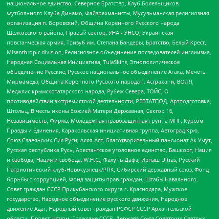
национальное единство, Северное Братство, Клуб Болельщиков
Футбольного Клуба Динамо, Файзрахманисты, Мусульманская религиозная
организация п. Боровский, Община Коренного Русского народа
Щелковского района, Правый сектор, УНА - УНСО, Украинская
повстанческая армия, Тризуб им. Степана Бандеры, Братство, Белый Крест,
Misanthropic division, Религиозное объединение последователей инглиизма,
Народная Социальная Инициатива, TulaSkins, Этнополитическое
объединение Русские, Русское национальное объединение Атака, Мечеть
Мирмамеда, Община Коренного Русского народа г. Астрахани, ВОЛЯ,
Меджлис крымскотатарского народа, Рубеж Севера, ТОЙС, О
противодействии экстремистской деятельности, РЕВТАТПОД, Артподготовка,
Штольц, В честь иконы Божией Матери Державная, Сектор 16,
Независимость, Фирма, Молодежная правозащитная группа МПГ, Курсом
Правды и Единения, Каракольская инициативная группа, Автоград Крю,
Союз Славянских Сил Руси, Алля-Аят, Благотворительный пансионат Ак Умут,
Русская республика Русь, Арестантское уголовное единство, Башкорт, Нация
и свобода, Нация и свобода, W.H.С., Фалунь Дафа, Иртыш Ultras, Русский
Патриотический клуб-Новокузнецк/РПК, Сибирский державный союз, Фонд
борьбы с коррупцией, Фонд защиты прав граждан, Штабы Навального,
Совет граждан СССР Прикубанского округа г. Краснодара, Мужское
государство, Народное объединение русского движения, Народное
движение Адат, Народный совет граждан РСФСР СССР Архангельской
области, Проект Штурм, Граждане СССР, Держава Союз Советских Светлых