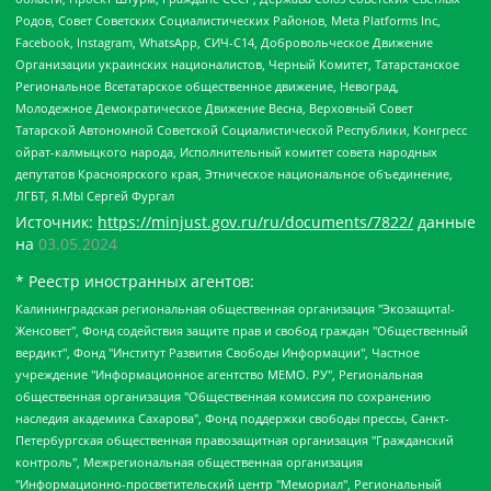
Родов, Совет Советских Социалистических Районов, Meta Platforms Inc,
Facebook, Instagram, WhatsApp, СИЧ-С14, Добровольческое Движение
Организации украинских националистов, Черный Комитет, Татарстанское
Региональное Всетатарское общественное движение, Невоград,
Молодежное Демократическое Движение Весна, Верховный Совет
Татарской Автономной Советской Социалистической Республики, Конгресс
ойрат-калмыцкого народа, Исполнительный комитет совета народных
депутатов Красноярского края, Этническое национальное объединение,
ЛГБТ, Я.МЫ Сергей Фургал
Источник:
https://minjust.gov.ru/ru/documents/7822/
данные
на
03.05.2024
* Реестр иностранных агентов:
Калининградская региональная общественная организация "Экозащита!-Женсовет", Фонд содействия защите прав и свобод граждан "Общественный вердикт", Фонд "Институт Развития Свободы Информации", Частное учреждение "Информационное агентство МЕМО. РУ", Региональная общественная организация "Общественная комиссия по сохранению наследия академика Сахарова", Фонд поддержки свободы прессы, Санкт-Петербургская общественная правозащитная организация "Гражданский контроль", Межрегиональная общественная организация "Информационно-просветительский центр "Мемориал", Региональный Фонд "Центр Защиты Прав Средств Массовой Информации", с 05.12.2023 Фонд "Центр Защиты Прав Средств массовой информации", Региональная общественная благотворительная организация помощи беженцам и мигрантам "Гражданское содействие", Негосударственное образовательное учреждение дополнительного профессионального образования (повышение квалификации) специалистов "АКАДЕМИЯ ПО ПРАВАМ ЧЕЛОВЕКА", Свердловская региональная общественная организация "Сутяжник", Автономная некоммерческая организация "Центр независимых социологических исследований", Союз общественных объединений "Российский исследовательский центр по правам человека", Региональное общественное учреждение научно-информационный центр "МЕМОРИАЛ", Некоммерческая организация "Фонд защиты гласности", Автономная некоммерческая организация "Институт прав человека", Городская общественная организация "Екатеринбургское общество "МЕМОРИАЛ", Городская общественная организация "Рязанское историко-просветительское и правозащитное общество "Мемориал" (Рязанский Мемориал), Челябинский региональный орган общественной самодеятельности – женское общественное объединение "Женщины Евразии", Челябинский региональный орган общественной самодеятельности "Уральская правозащитная группа", Фонд содействия защите здоровья и социальной справедливости имени Андрея Рылькова, Автономная Некоммерческая Организация "Аналитический Центр Юрия Левады", Автономная некоммерческая организация социальной поддержки населения "Проект Апрель", Региональная общественная организация помощи женщинам и детям, находящимся в кризисной ситуации "Информационно-методический центр "Анна", Фонд содействия развитию массовых коммуникаций и правовому просвещению "Так-так-Так", Фонд содействия устойчивому развитию "Серебряная тайга", Свердловский региональный общественный фонд социальных проектов "Новое время", "Idel.Реалии", Кавказ.Реалии, Крым.Реалии, Телеканал Настоящее Время, Татаро-башкирская служба Радио Свобода (Azatliq Radiosi), Радио Свободная Европа/Радио Свобода (PCE/PC), "Сибирь.Реалии", "Фактограф", Благотворительный фонд помощи осужденным и их семьям, Автономная некоммерческая организация "Институт глобализации и социальных движений", Фонд "В защиту прав заключенных", Частное учреждение "Центр поддержки и содействия развитию средств массовой информации", Пензенский региональный общественный благотворительный фонд "Гражданский союз", "Север.Реалии", Некоммерческая организация Фонд "Правовая инициатива", Общество с ограниченной ответственностью "Радио Свободная Европа/Радио Свобода", Чешское информационное агентство "MEDIUM-ORIENT", Красноярская региональная общественная организация "Мы против СПИДа", Камалягин Денис Николаевич, Маркелов Сергей Евгеньевич, Пономарев Лев Александрович, Савицкая Людмила Алексеевна, Автономная некоммерческая организация "Центр по работе с проблемой насилия "НАСИЛИЮ.НЕТ", Межрегиональный профессиональный союз работников здравоохранения "Альянс врачей", Юридическое лицо, зарегистрированное в Латвийской Республике, SIA "Medusa Project" (регистрационный номер 40103797863, дата регистрации 10.06.2014), Некоммерческая организация "Фонд по борьбе с коррупцией", Автономная некоммерческая организация "Институт права и публичной политики", Баданин Роман Сергеевич, Гликин Максим Александрович, Железнова Мария Михайловна, Лукьянова Юлия Сергеевна, Маетная Елизавета Витальевна, Маняхин Петр Борисович, Чуракова Ольга Владимировна, Ярош Юлия Петровна, Юридическое лицо "The Insider SIA", зарегистрированное в Риге, Латвийская Республика (дата регистрации 26.06.2015), являющееся администратором доменного имени интернет-издания "The Insider SIA", https://theins.ru, Постернак Алексей Евгеньевич, Рубин Михаил Аркадьевич, Анин Роман Александрович, Юридическое лицо Istories fonds, зарегистрированное в Латвийской Республике (регистрационный номер 50008295751, дата регистрации 24.02.2020), Великовский Дмитрий Александрович, Долинина Ирина Николаевна, Мароховская Алеся Алексеевна, Шлейнов Роман Юрьевич, Шмагун Олеся Валентиновна, Общество с ограниченной ответственностью "Альтаир 2021", Общество с ограниченной ответственностью "Вега 2021", Общество с ограниченной ответственностью "Главный редактор 2021", Общество с ограниченной ответственностью "Ромашки монолит", Важенков Артем Валерьевич, Ивановская областная общественная организация "Центр гендерных исследований", Гурман Юрий Альбертович, Медиапроект "ОВД-Инфо", Егоров Владимир Владимирович, Жилинский Владимир Александрович, Общество с ограниченной ответственностью "ЗП", Иванова София Юрьевна, Карезина Инна Павловна, Кильтау Екатерина Викторовна, Петров Алексей Викторович, Пискунов Сергей Евгеньевич, Смирнов Сергей Сергеевич, Тихонов Михаил Сергеевич, Общество с ограниченной ответственностью "ЖУРНАЛИСТ-ИНОСТРАННЫЙ АГЕНТ", Арапова Галина Юрьевна, Вольтская Татьяна Анатольевна, Американская компания "Mason G.E.S. Anonymous Foundation" (США), являющаяся владельцем интернет-издания https://mnews.world/, Компания "Stichting Bellingcat", зарегистрированная в Нидерландах (дата регистрации 11.07.2018), Захаров Андрей Вячеславович, Клепиковская Екатерина Дмитриевна, Общество с ограниченной ответственностью "МЕМО", Перл Роман Александрович, Симонов Евгений Алексеевич, Соловьева Елена Анатольевна, Сотников Даниил Владимирович, Сурначева Елизавета Дмитриевна, Автономная некоммерческая организация по защите прав человека и информированию населения "Якутия – Наше Мнение", Общество с ограниченной ответственностью "Москоу диджитал медиа", с 26.01.2023 Общество с ограниченной ответственностью "Чайка Белые сады", Ветошкина Валерия Валерьевна, Заговора Максим Александрович, Межрегиональное общественное движение "Российская ЛГБТ - сеть", Оленичев Максим Владимирович, Павлов Иван Юрьевич, Скворцова Елена Сергеевна, Общество с ограниченной ответственностью "Как бы инагент", Кочетков Игорь Викторович, Общество с ограниченной ответственностью "Честные выборы", Еланчик Олег Александрович, Общество с ограниченной ответственностью "Нобелевский призыв", Гималова Регина Эмилевна, Григорьев Андрей Валерьевич, Григорьева Алина Александровна, Ассоциация по содействию защите прав призывников, альтернативнослужащих и военнослужащих "Правозащитная группа "Гражданин.Армия.Право", Хисамова Регина Фаритовна, Автономная некоммерческая организация по реализации социально-правовых программ "Лилит", Дальневосточное общественное движение "Маяк", Санкт-Петербургская ЛГБТ-инициативная группа "Выход", Инициативная группа ЛГБТ+ "Реверс", Алексеев Андрей Викторович, Бекбулатова Таисия Львовна, Беляев Иван Михайлович, Владыкина Елена Сергеевна, Гельман Марат Александрович, Никульшина Вероника Юрьевна, Толоконникова Надежда Андреевна, Шендерович Виктор Анатольевич, Общество с ограниченной ответственностью "Данное сообщение", Общество с ограниченной ответственностью Издательский дом "Новая глава", Айнбиндер Александра Александровна, Московский комьюнити-центр для ЛГБТ+инициатив, Благотворительный фонд развития филантропии, Deutsche Welle (Германия, Kurt-Schumacher-Strasse 3, 53113 Bonn), Борзунова Мария Михайловна, Воробьев Виктор Викторович, Голубева Анна Львовна, Константинова Алла Михайловна, Малкова Ирина Владимировна, Мурадов Мурад Абдулгалимович, Осетинская Елизавета Николаевна, Понасенков Евгений Николаевич, Ганапольский Матвей Юрьевич, Киселев Евгений Алексеевич, Борухович Ирина Григорьевна, Дремин Иван Тимофеевич, Дубровский Дмитрий Викторович, Красноярская региональная общественная организация поддержки и развития альтернативных образовательных технологий и межкультурных коммуникаций "ИНТЕРРА", Маяковская Екатерина Алексеевна, Фейгин Марк Захарович, Филимонов Андрей Викторович, Дзугкоева Регина Николаевна, Доброхотов Роман Александрович, Дудь Юрий Александрович, Елкин Сергей Владимирович, Кругликов Кирилл Игоревич, Сабунаева Мария Леонидовна, Семенов Алексей Владимирович, Шаинян Карен Багратович, Шульман Екатерина Михайловна, Асафьев Артур Валерьевич, Вахштайн Виктор Семенович, Венедиктов Алексей Алексеевич, Лушникова Екатерина Евгеньевна, Волков Леонид Михайлович, Невзоров Александр Глебович, Пархоменко Сергей Борисович, Сироткин Ярослав Николаевич, Кара-Мурза Владимир Владимирович, Баранова Наталья Владимировна, Гозман Леонид Яковлевич, Кагарлицкий Борис Юльевич, Климарев Михаил Валерьевич, Милов Владимир Станиславович, Автономная некоммерческая организация Краснодарский центр современного искусства "Типография", Моргенштерн Алишер Тагирович, Соболь Любовь Эдуардовна, Общество с ограниченной ответственностью "ЛИЗА НОРМ", Каспаров Гарри Кимович, Ходорковский Михаил Борисович, Общество с ограниченной ответственностью "Апрельские тезисы", Данилович Ирина Брониславовна, Кашин Олег Владимирович, Петров Николай Владимирович, Пивоваров Алексей Владимирович, Соколов Михаил Владимирович, Цветкова Юлия Владимировна, Чичваркин Евгений Александрович, Комитет против пыток/Команда против пыток, Общество с ограниченной ответственностью "Первый научный", Общество с ограниченной ответственностью "Вертолет и ко", Белоцерковская Вероника Борисовна, Кац Максим Евгеньевич, Лазарева Татьяна Юрьевна, Шаведдинов Руслан Табризович, Яшин Илья Валерьевич, Общество с ограниченной ответственностью "Иноагент ААВ", Алешковский Дмитрий Петрович, Альбац Евгения Марковна, Быков Дмитрий Львович, Галямина Юлия Евгеньевна, Лойко Сергей Леонидович, Мартынов Кирилл Константинович, Медведев Сергей Александрович, Крашенинников Федор Геннадиевич, Гордеева Катерина Вл