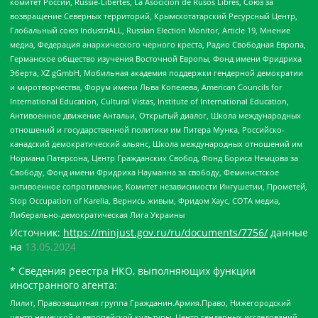
комитет России, Russie-Libertes, La Asocicion de Rusos Libres, Союз за
возвращение Северных территорий, Крымскотатарский Ресурсный Центр,
Глобальный союз IndustriALL, Russian Election Monitor, Article 19, Мнение
медиа, Федерация анархического черного креста, Радио Свободная Европа,
Германское общество изучения Восточной Европы, Фонд имени Фридриха
Эберта, XZ gGmbH, Мобильная академия поддержки гендерной демократии
и миротворчества, Форум имени Льва Копелева, American Councils for
International Education, Cultural Vistas, Institute of International Education,
Антивоенное движение Антальи, Открытый диалог, Школа международных
отношений и государственной политики им Питера Мунка, Российско-
канадский демократический альянс, Школа международных отношений им
Нормана Патерсона, Центр Гражданских Свобод, Фонд Бориса Немцова за
Свободу, Фонд имени Фридриха Науманна за свободу, Феминистское
антивоенное сопротивление, Комитет независимости Ингушетии, Прометей,
Stop Occupation of Karelia, Вернись живым, Фридом Хаус, СОТА медиа,
Либерально-демократическая Лига Украины
Источник:
https://minjust.gov.ru/ru/documents/7756/
данные
на
13.05.2024
* Сведения реестра НКО, выполняющих функции
иностранного агента:
Лилит, Правозащитная группа Гражданин.Армия.Право, Нижегородский
центр немецкой и европейской культуры, Центр гендерных исследований,