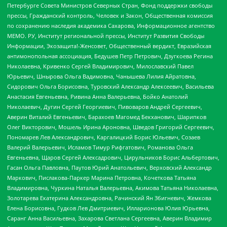
Петербурге Совета Министров Северных Стран, Фонд поддержки свободы
прессы, Гражданский контроль, Человек и Закон, Общественная комиссия
по сохранению наследия академика Сахарова, Информационное агентство
МЕМО. РУ, Институт региональной прессы, Институт Развития Свободы
Информации, Экозащита!-Женсовет, Общественный вердикт, Евразийская
антимонопольная ассоциация, Бедушев Петр Петрович, Дзугкоева Регина
Николаевна, Кривенко Сергей Владимирович, Милославский Павел
Юрьевич, Шнырова Ольга Вадимовна, Чанышева Лилия Айратовна,
Сидорович Ольга Борисовна, Туровский Александр Алексеевич, Васильева
Анастасия Евгеньевна, Ривина Анна Валерьевна, Бойко Анатолий
Николаевич, Дугин Сергей Георгиевич, Пивоваров Андрей Сергеевич,
Аверин Виталий Евгеньевич, Барахоев Магомед Бекханович, Шарипков
Олег Викторович, Мошель Ирина Ароновна, Шведов Григорий Сергеевич,
Пономарев Лев Александрович, Каргалицкий Борис Юльевич, Созаев
Валерий Валерьевич, Исламов Тимур Рифгатович, Романова Ольга
Евгеньевна, Щаров Сергей Алексадрович, Цирульников Борис Альбертович,
Гасан Ольга Павловна, Паутов Юрий Анатольевич, Верховский Александр
Маркович, Пислакова-Паркер Марина Петровна, Кочеткова Татьяна
Владимировна, Чуркина Наталья Валерьевна, Акимова Татьяна Николаевна,
Золотарева Екатерина Александровна, Рачинский Ян Збигневич, Жемкова
Елена Борисовна, Гудков Лев Дмитриевич, Илларионова Юлия Юрьевна,
Саранг Анна Васильевна, Захарова Светлана Сергеевна, Аверин Владимир