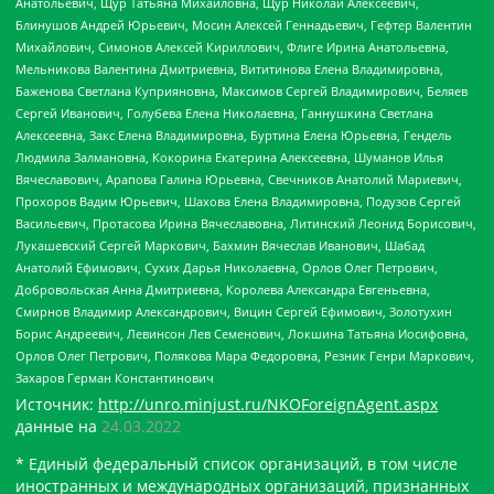
Анатольевич, Щур Татьяна Михайловна, Щур Николай Алексеевич,
Блинушов Андрей Юрьевич, Мосин Алексей Геннадьевич, Гефтер Валентин
Михайлович, Симонов Алексей Кириллович, Флиге Ирина Анатольевна,
Мельникова Валентина Дмитриевна, Вититинова Елена Владимировна,
Баженова Светлана Куприяновна, Максимов Сергей Владимирович, Беляев
Сергей Иванович, Голубева Елена Николаевна, Ганнушкина Светлана
Алексеевна, Закс Елена Владимировна, Буртина Елена Юрьевна, Гендель
Людмила Залмановна, Кокорина Екатерина Алексеевна, Шуманов Илья
Вячеславович, Арапова Галина Юрьевна, Свечников Анатолий Мариевич,
Прохоров Вадим Юрьевич, Шахова Елена Владимировна, Подузов Сергей
Васильевич, Протасова Ирина Вячеславовна, Литинский Леонид Борисович,
Лукашевский Сергей Маркович, Бахмин Вячеслав Иванович, Шабад
Анатолий Ефимович, Сухих Дарья Николаевна, Орлов Олег Петрович,
Добровольская Анна Дмитриевна, Королева Александра Евгеньевна,
Смирнов Владимир Александрович, Вицин Сергей Ефимович, Золотухин
Борис Андреевич, Левинсон Лев Семенович, Локшина Татьяна Иосифовна,
Орлов Олег Петрович, Полякова Мара Федоровна, Резник Генри Маркович,
Захаров Герман Константинович
Источник:
http://unro.minjust.ru/NKOForeignAgent.aspx
данные на
24.03.2022
* Единый федеральный список организаций, в том числе
иностранных и международных организаций, признанных