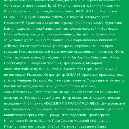
Фонд защиты прав граждан Штаб, Институт права и публичной политики,
Фонд борьбы с коррупцией, Альянс врачей, НАСИЛИЮ.НЕТ, Мы против
СПИДа, СВЕЧА, Гуманитарное действие, Открытый Петербург, Лига
Избирателей, Правовая инициатива, Гражданский Союз, Хасдей Ерушалаим,
Центр поддержки и содействия развитию средств массовой информации,
Горячая Линия, В защиту прав заключенных, Институт глобализации и
социальных движений, Центр социально-информационных инициатив
Действие, Благотворительный фонд охраны здоровья и защиты прав
граждан, Благотворительный фонд помощи осужденным и их семьям, Фонд
Тольятти, Новое время, Серебряная тайга, Так-Так-Так, Сова, центр Анна,
Проект Апрель, Самарская губерния, Эра здоровья, Мемориал,
Аналитический Центр Юрия Левады, Издательство Парк Гагарина, Фонд
имени Андрея Рылькова, Сфера, Центр СИБАЛЬТ, Уральская правозащитная
группа, Женщины Евразии, Институт прав человека, Фонд защиты гласности,
Российский исследовательский центр по правам человека,
Дальневосточный центр развития гражданских инициатив и социального
партнерства, Гражданское действие, Центр независимых социологических
исследований, Сутяжник, АКАДЕМИЯ ПО ПРАВАМ ЧЕЛОВЕКА, Центр развития
некоммерческих организаций, Частное учреждение в Калининграде Совета
Министров северных стран, Гражданское содействие, Трансперенси
Интернешнл-Р, Центр Защиты Прав Средств Массовой Информации,
Институт развития прессы - Сибирь, Частное учреждение в Санкт-