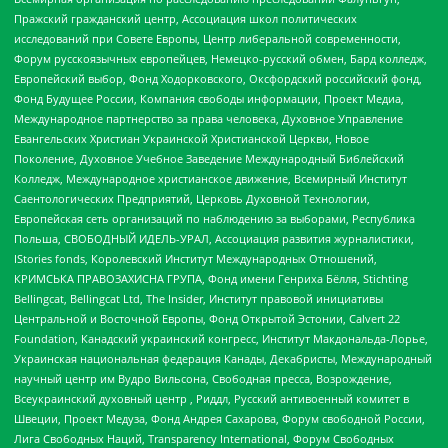
Пражский гражданский центр, Ассоциация школ политических
исследований при Совете Европы, Центр либеральной современности,
Форум русскоязычных европейцев, Немецко-русский обмен, Бард колледж,
Европейский выбор, Фонд Ходорковского, Оксфордский российский фонд,
Фонд Будущее России, Компания свободы информации, Проект Медиа,
Международное партнерство за права человека, Духовное Управление
Евангельских Христиан Украинской Христианской Церкви, Новое
Поколение, Духовное Учебное Заведение Международный Библейский
Колледж, Международное христианское движение, Всемирный Институт
Саентологических Предприятий, Церковь Духовной Технологии,
Европейская сеть организаций по наблюдению за выборами, Республика
Польша, СВОБОДНЫЙ ИДЕЛЬ-УРАЛ, Ассоциация развития журналистики,
IStories fonds, Королевский Институт Международных Отношений,
КРИМСЬКА ПРАВОЗАХИСНА ГРУПА, Фонд имени Генриха Бёлля, Stichting
Bellingcat, Bellingcat Ltd, The Insider, Институт правовой инициативы
Центральной и Восточной Европы, Фонд Открытой Эстонии, Calvert 22
Foundation, Канадский украинский конгресс, Институт Макдональда-Лорье,
Украинская национальная федерация Канады, Декабристы, Международный
научный центр им Вудро Вильсона, Свободная пресса, Возрождение,
Всеукраинский духовный центр , Риддл, Русский антивоенный комитет в
Швеции, Проект Медуза, Фонд Андрея Сахарова, Форум свободной России,
Лига Свободных Наций, Transparеncy International, Форум Свободных