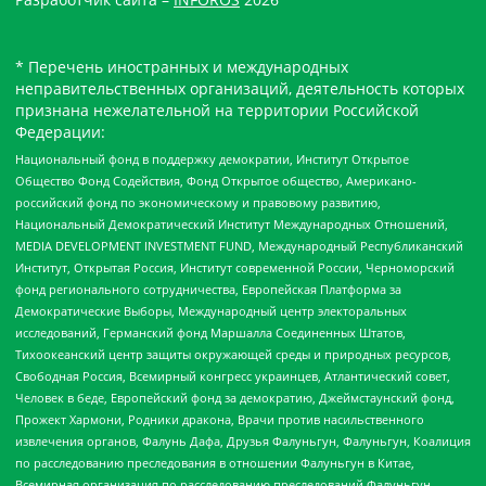
* Перечень иностранных и международных
неправительственных организаций, деятельность которых
признана нежелательной на территории Российской
Федерации:
Национальный фонд в поддержку демократии, Институт Открытое
Общество Фонд Содействия, Фонд Открытое общество, Американо-
российский фонд по экономическому и правовому развитию,
Национальный Демократический Институт Международных Отношений,
MEDIA DEVELOPMENT INVESTMENT FUND, Международный Республиканский
Институт, Открытая Россия, Институт современной России, Черноморский
фонд регионального сотрудничества, Европейская Платформа за
Демократические Выборы, Международный центр электоральных
исследований, Германский фонд Маршалла Соединенных Штатов,
Тихоокеанский центр защиты окружающей среды и природных ресурсов,
Свободная Россия, Всемирный конгресс украинцев, Атлантический совет,
Человек в беде, Европейский фонд за демократию, Джеймстаунский фонд,
Прожект Хармони, Родники дракона, Врачи против насильственного
извлечения органов, Фалунь Дафа, Друзья Фалуньгун, Фалуньгун, Коалиция
по расследованию преследования в отношении Фалуньгун в Китае,
Всемирная организация по расследованию преследований Фалуньгун,