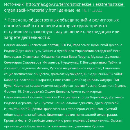
Источник:
http://nac.gov.ru/terroristicheskie-i-ekstremistskie-
organizacii-i-materialy.html
данные на
16.11.2023
* Перечень общественных объединений и религиозных
организаций в отношении которых судом принято
вступившее в законную силу решение о ликвидации или
запрете деятельности:
Национал-большевистская партия, ВЕК РА, Рада земли Кубанской Духовно
Родовой Державы Русь, Община Духовного Управления Асгардской Веси
Беловодья, Славянская Община Капища Веды Перуна, Мужская Духовная
Семинария Староверов-Инглингов, Нурджулар, К Богодержавию, Таблиги
Джамаат, Свидетели Иеговы, Русское национальное единство, Национал-
социалистическое общество, Джамаат мувахидов, Объединенный Вилайат
Кабарды, Балкарии и Карачая, Союз славян, Ат-Такфир Валь-Хиджра, Пит
Буль, Национал-социалистическая рабочая партия России, Славянский союз,
Формат-18, Благородный Орден Дьявола, Армия воли народа,
Национальная Социалистическая Инициатива города Череповца, Духовно-
Родовая Держава Русь, Русское национальное единство, Древнерусской
Инглистической церкви Православных Староверов-Инглингов, Русский
общенациональный союз, Движение против нелегальной иммиграции,
Кровь и Честь, О свободе совести и о религиозных объединениях, Омская
организация общественного политического движения Русское