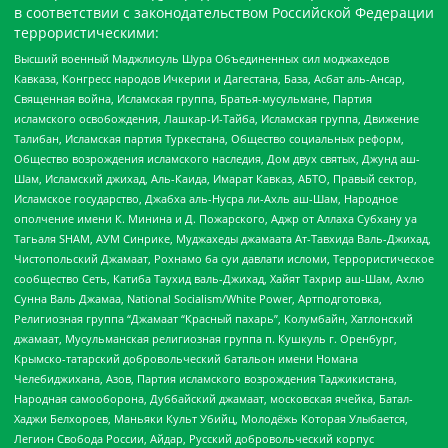
в соответствии с законодательством Российской Федерации
террористическими:
Высший военный Маджлисуль Шура Объединенных сил моджахедов
Кавказа, Конгресс народов Ичкерии и Дагестана, База, Асбат аль-Ансар,
Священная война, Исламская группа, Братья-мусульмане, Партия
исламского освобождения, Лашкар-И-Тайба, Исламская группа, Движение
Талибан, Исламская партия Туркестана, Общество социальных реформ,
Общество возрождения исламского наследия, Дом двух святых, Джунд аш-
Шам, Исламский джихад, Аль-Каида, Имарат Кавказ, АБТО, Правый сектор,
Исламское государство, Джабха аль-Нусра ли-Ахль аш-Шам, Народное
ополчение имени К. Минина и Д. Пожарского, Аджр от Аллаха Субхану уа
Тагьаля SHAM, АУМ Синрике, Муджахеды джамаата Ат-Тавхида Валь-Джихад,
Чистопольский Джамаат, Рохнамо ба суи давлати исломи, Террористическое
сообщество Сеть, Катиба Таухид валь-Джихад, Хайят Тахрир аш-Шам, Ахлю
Сунна Валь Джамаа, National Socialism/White Power, Артподготовка,
Религиозная группа “Джамаат “Красный пахарь”, Колумбайн, Хатлонский
джамаат, Мусульманская религиозная группа п. Кушкуль г. Оренбург,
Крымско-татарский добровольческий батальон имени Номана
Челебиджихана, Азов, Партия исламского возрождения Таджикистана,
Народная самооборона, Дуббайский джамаат, московская ячейка, Батал-
Хаджи Белхороев, Маньяки Культ Убийц, Молодёжь Которая Улыбается,
Легион Свобода России, Айдар, Русский добровольческий корпус