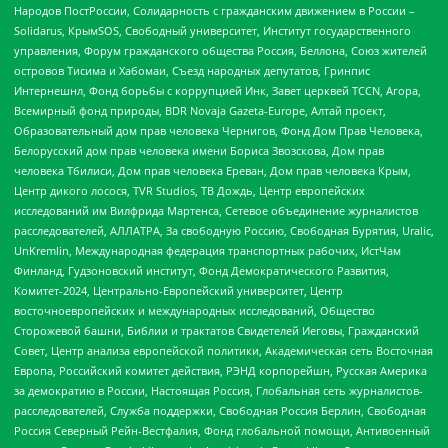
Народов ПостРоссии, Солидарность с гражданским движением в России –
Solidarus, КрымSOS, Свободный университет, Институт государственного
управления, Форум гражданского общества Россия, Беллона, Союз жителей
островов Тисима и Хабомаи, Съезд народных депутатов, Гринпис
Интернешнл, Фонд борьбы с коррупцией Инк, Завет церквей TCCN, Агора,
Всемирный фонд природы, BDR Novaja Gazeta-Europe, Алтай проект,
Образовательный дом прав человека Чернигов, Фонд Дом Прав Человека,
Белорусский дом прав человека имени Бориса Звозскова, Дом прав
человека Тбилиси, Дом прав человека Ереван, Дом прав человека Крым,
Центр дикого лосося, TVR Studios, ТВ Дождь, Центр европейских
исследований им Вилфрида Мартенса, Сетевое объединение журналистов
расследователей, АЛЛАТРА, За свободную Россию, Свободная Бурятия, Uralic,
UnKremlin, Международная федерация транспортных рабочих, ИстЧам
Финланд, Гудзоновский институт, Фонд Демократического Развития,
Комитет-2024, Центрально-Европейский университет, Центр
восточноевропейских и международных исследований, Общество
Сторожевой башни, Библии и трактатов Свидетелей Иеговы, Гражданский
Совет, Центр анализа европейской политики, Академическая сеть Восточная
Европа, Российский комитет действия, РЭНД корпорейшн, Русская Америка
за демократию в России, Настоящая Россия, Глобальная сеть журналистов-
расследователей, Служба поддержки, Свободная Россия Берлин, Свободная
Россия Северный Рейн-Вестфалия, Фонд глобальной помощи, Антивоенный