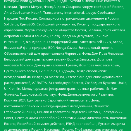
Всеукраинский духовный центр , Риддл, Русский антивоенный комитет в
Швеции, Проект Медуза, Фонд Андрея Сахарова, Форум свободной России,
Лига Свободных Наций, Transparеncy International, Форум Свободных
Народов ПостРоссии, Солидарность с гражданским движением в России –
Solidarus, КрымSOS, Свободный университет, Институт государственного
управления, Форум гражданского общества Россия, Беллона, Союз жителей
островов Тисима и Хабомаи, Съезд народных депутатов, Гринпис
Интернешнл, Фонд борьбы с коррупцией Инк, Завет церквей TCCN, Агора,
Всемирный фонд природы, BDR Novaja Gazeta-Europe, Алтай проект,
Образовательный дом прав человека Чернигов, Фонд Дом Прав Человека,
Белорусский дом прав человека имени Бориса Звозскова, Дом прав
человека Тбилиси, Дом прав человека Ереван, Дом прав человека Крым,
Центр дикого лосося, TVR Studios, ТВ Дождь, Центр европейских
исследований им Вилфрида Мартенса, Сетевое объединение журналистов
расследователей, АЛЛАТРА, За свободную Россию, Свободная Бурятия, Uralic,
UnKremlin, Международная федерация транспортных рабочих, ИстЧам
Финланд, Гудзоновский институт, Фонд Демократического Развития,
Комитет-2024, Центрально-Европейский университет, Центр
восточноевропейских и международных исследований, Общество
Сторожевой башни, Библии и трактатов Свидетелей Иеговы, Гражданский
Совет, Центр анализа европейской политики, Академическая сеть Восточная
Европа, Российский комитет действия, РЭНД корпорейшн, Русская Америка
за демократию в России, Настоящая Россия, Глобальная сеть журналистов-