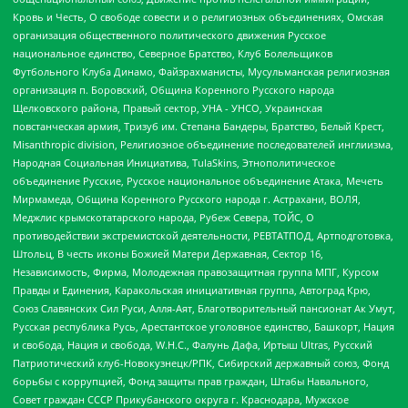
Кровь и Честь, О свободе совести и о религиозных объединениях, Омская
организация общественного политического движения Русское
национальное единство, Северное Братство, Клуб Болельщиков
Футбольного Клуба Динамо, Файзрахманисты, Мусульманская религиозная
организация п. Боровский, Община Коренного Русского народа
Щелковского района, Правый сектор, УНА - УНСО, Украинская
повстанческая армия, Тризуб им. Степана Бандеры, Братство, Белый Крест,
Misanthropic division, Религиозное объединение последователей инглиизма,
Народная Социальная Инициатива, TulaSkins, Этнополитическое
объединение Русские, Русское национальное объединение Атака, Мечеть
Мирмамеда, Община Коренного Русского народа г. Астрахани, ВОЛЯ,
Меджлис крымскотатарского народа, Рубеж Севера, ТОЙС, О
противодействии экстремистской деятельности, РЕВТАТПОД, Артподготовка,
Штольц, В честь иконы Божией Матери Державная, Сектор 16,
Независимость, Фирма, Молодежная правозащитная группа МПГ, Курсом
Правды и Единения, Каракольская инициативная группа, Автоград Крю,
Союз Славянских Сил Руси, Алля-Аят, Благотворительный пансионат Ак Умут,
Русская республика Русь, Арестантское уголовное единство, Башкорт, Нация
и свобода, Нация и свобода, W.H.С., Фалунь Дафа, Иртыш Ultras, Русский
Патриотический клуб-Новокузнецк/РПК, Сибирский державный союз, Фонд
борьбы с коррупцией, Фонд защиты прав граждан, Штабы Навального,
Совет граждан СССР Прикубанского округа г. Краснодара, Мужское