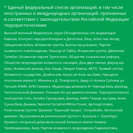
* Единый федеральный список организаций, в том числе
иностранных и международных организаций, признанных
в соответствии с законодательством Российской Федерации
террористическими:
Высший военный Маджлисуль Шура Объединенных сил моджахедов
Кавказа, Конгресс народов Ичкерии и Дагестана, База, Асбат аль-Ансар,
Священная война, Исламская группа, Братья-мусульмане, Партия
исламского освобождения, Лашкар-И-Тайба, Исламская группа, Движение
Талибан, Исламская партия Туркестана, Общество социальных реформ,
Общество возрождения исламского наследия, Дом двух святых, Джунд аш-
Шам, Исламский джихад, Аль-Каида, Имарат Кавказ, АБТО, Правый сектор,
Исламское государство, Джабха аль-Нусра ли-Ахль аш-Шам, Народное
ополчение имени К. Минина и Д. Пожарского, Аджр от Аллаха Субхану уа
Тагьаля SHAM, АУМ Синрике, Муджахеды джамаата Ат-Тавхида Валь-Джихад,
Чистопольский Джамаат, Рохнамо ба суи давлати исломи, Террористическое
сообщество Сеть, Катиба Таухид валь-Джихад, Хайят Тахрир аш-Шам, Ахлю
Сунна Валь Джамаа, National Socialism/White Power, Артподготовка,
Религиозная группа “Джамаат “Красный пахарь”, Колумбайн, Хатлонский
джамаат, Мусульманская религиозная группа п. Кушкуль г. Оренбург,
Крымско-татарский добровольческий батальон имени Номана
Челебиджихана, Азов, Партия исламского возрождения Таджикистана,