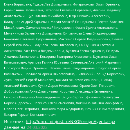
Елена Борисовна, Гудков Лев Дмитриевич, Илларионова Юлия Юрьевна,
Саранг Анна Васильевна, Захарова Светлана Сергеевна, Аверин Владимир
Анатольевич, Щур Татьяна Михайловна, Щур Николай Алексеевич,
Блинушов Андрей Юрьевич, Мосин Алексей Геннадьевич, Гефтер Валентин
Михайлович, Симонов Алексей Кириллович, Флиге Ирина Анатольевна,
Мельникова Валентина Дмитриевна, Вититинова Елена Владимировна,
Баженова Светлана Куприяновна, Максимов Сергей Владимирович, Беляев
Сергей Иванович, Голубева Елена Николаевна, Ганнушкина Светлана
Алексеевна, Закс Елена Владимировна, Буртина Елена Юрьевна, Гендель
Людмила Залмановна, Кокорина Екатерина Алексеевна, Шуманов Илья
Вячеславович, Арапова Галина Юрьевна, Свечников Анатолий Мариевич,
Прохоров Вадим Юрьевич, Шахова Елена Владимировна, Подузов Сергей
Васильевич, Протасова Ирина Вячеславовна, Литинский Леонид Борисович,
Лукашевский Сергей Маркович, Бахмин Вячеслав Иванович, Шабад
Анатолий Ефимович, Сухих Дарья Николаевна, Орлов Олег Петрович,
Добровольская Анна Дмитриевна, Королева Александра Евгеньевна,
Смирнов Владимир Александрович, Вицин Сергей Ефимович, Золотухин
Борис Андреевич, Левинсон Лев Семенович, Локшина Татьяна Иосифовна,
Орлов Олег Петрович, Полякова Мара Федоровна, Резник Генри Маркович,
Захаров Герман Константинович
Источник:
http://unro.minjust.ru/NKOForeignAgent.aspx
данные на
24.03.2022