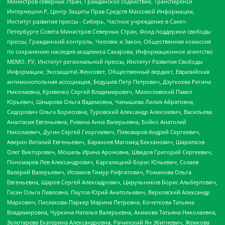
Министров северных стран, Гражданское содействие, Трансперенси
Интернешнл-Р, Центр Защиты Прав Средств Массовой Информации,
Институт развития прессы - Сибирь, Частное учреждение в Санкт-
Петербурге Совета Министров Северных Стран, Фонд поддержки свободы
прессы, Гражданский контроль, Человек и Закон, Общественная комиссия
по сохранению наследия академика Сахарова, Информационное агентство
МЕМО. РУ, Институт региональной прессы, Институт Развития Свободы
Информации, Экозащита!-Женсовет, Общественный вердикт, Евразийская
антимонопольная ассоциация, Бедушев Петр Петрович, Дзугкоева Регина
Николаевна, Кривенко Сергей Владимирович, Милославский Павел
Юрьевич, Шнырова Ольга Вадимовна, Чанышева Лилия Айратовна,
Сидорович Ольга Борисовна, Туровский Александр Алексеевич, Васильева
Анастасия Евгеньевна, Ривина Анна Валерьевна, Бойко Анатолий
Николаевич, Дугин Сергей Георгиевич, Пивоваров Андрей Сергеевич,
Аверин Виталий Евгеньевич, Барахоев Магомед Бекханович, Шарипков
Олег Викторович, Мошель Ирина Ароновна, Шведов Григорий Сергеевич,
Пономарев Лев Александрович, Каргалицкий Борис Юльевич, Созаев
Валерий Валерьевич, Исламов Тимур Рифгатович, Романова Ольга
Евгеньевна, Щаров Сергей Алексадрович, Цирульников Борис Альбертович,
Гасан Ольга Павловна, Паутов Юрий Анатольевич, Верховский Александр
Маркович, Пислакова-Паркер Марина Петровна, Кочеткова Татьяна
Владимировна, Чуркина Наталья Валерьевна, Акимова Татьяна Николаевна,
Золотарева Екатерина Александровна, Рачинский Ян Збигневич, Жемкова