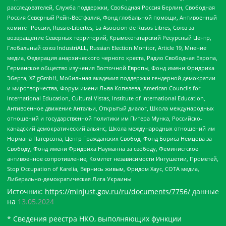
расследователей, Служба поддержки, Свободная Россия Берлин, Свободная
Россия Северный Рейн-Вестфалия, Фонд глобальной помощи, Антивоенный
комитет России, Russie-Libertes, La Asocicion de Rusos Libres, Союз за
возвращение Северных территорий, Крымскотатарский Ресурсный Центр,
Глобальный союз IndustriALL, Russian Election Monitor, Article 19, Мнение
медиа, Федерация анархического черного креста, Радио Свободная Европа,
Германское общество изучения Восточной Европы, Фонд имени Фридриха
Эберта, XZ gGmbH, Мобильная академия поддержки гендерной демократии
и миротворчества, Форум имени Льва Копелева, American Councils for
International Education, Cultural Vistas, Institute of International Education,
Антивоенное движение Антальи, Открытый диалог, Школа международных
отношений и государственной политики им Питера Мунка, Российско-
канадский демократический альянс, Школа международных отношений им
Нормана Патерсона, Центр Гражданских Свобод, Фонд Бориса Немцова за
Свободу, Фонд имени Фридриха Науманна за свободу, Феминистское
антивоенное сопротивление, Комитет независимости Ингушетии, Прометей,
Stop Occupation of Karelia, Вернись живым, Фридом Хаус, СОТА медиа,
Либерально-демократическая Лига Украины
Источник:
https://minjust.gov.ru/ru/documents/7756/
данные
на
13.05.2024
* Сведения реестра НКО, выполняющих функции