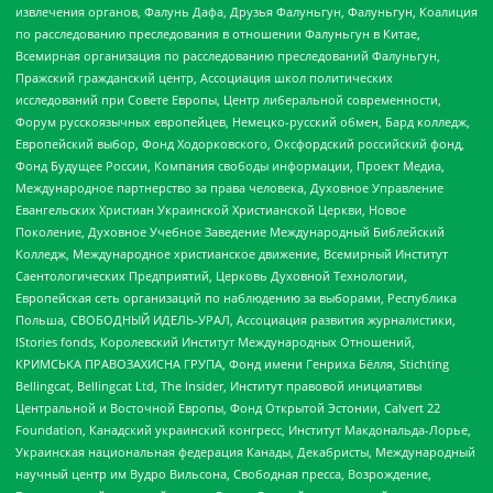
извлечения органов, Фалунь Дафа, Друзья Фалуньгун, Фалуньгун, Коалиция
по расследованию преследования в отношении Фалуньгун в Китае,
Всемирная организация по расследованию преследований Фалуньгун,
Пражский гражданский центр, Ассоциация школ политических
исследований при Совете Европы, Центр либеральной современности,
Форум русскоязычных европейцев, Немецко-русский обмен, Бард колледж,
Европейский выбор, Фонд Ходорковского, Оксфордский российский фонд,
Фонд Будущее России, Компания свободы информации, Проект Медиа,
Международное партнерство за права человека, Духовное Управление
Евангельских Христиан Украинской Христианской Церкви, Новое
Поколение, Духовное Учебное Заведение Международный Библейский
Колледж, Международное христианское движение, Всемирный Институт
Саентологических Предприятий, Церковь Духовной Технологии,
Европейская сеть организаций по наблюдению за выборами, Республика
Польша, СВОБОДНЫЙ ИДЕЛЬ-УРАЛ, Ассоциация развития журналистики,
IStories fonds, Королевский Институт Международных Отношений,
КРИМСЬКА ПРАВОЗАХИСНА ГРУПА, Фонд имени Генриха Бёлля, Stichting
Bellingcat, Bellingcat Ltd, The Insider, Институт правовой инициативы
Центральной и Восточной Европы, Фонд Открытой Эстонии, Calvert 22
Foundation, Канадский украинский конгресс, Институт Макдональда-Лорье,
Украинская национальная федерация Канады, Декабристы, Международный
научный центр им Вудро Вильсона, Свободная пресса, Возрождение,