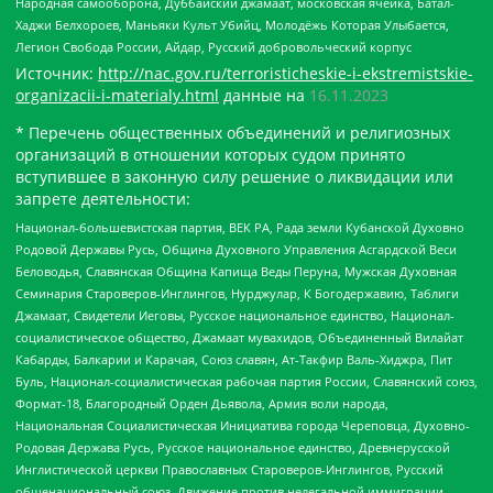
Народная самооборона, Дуббайский джамаат, московская ячейка, Батал-
Хаджи Белхороев, Маньяки Культ Убийц, Молодёжь Которая Улыбается,
Легион Свобода России, Айдар, Русский добровольческий корпус
Источник:
http://nac.gov.ru/terroristicheskie-i-ekstremistskie-
organizacii-i-materialy.html
данные на
16.11.2023
* Перечень общественных объединений и религиозных
организаций в отношении которых судом принято
вступившее в законную силу решение о ликвидации или
запрете деятельности:
Национал-большевистская партия, ВЕК РА, Рада земли Кубанской Духовно
Родовой Державы Русь, Община Духовного Управления Асгардской Веси
Беловодья, Славянская Община Капища Веды Перуна, Мужская Духовная
Семинария Староверов-Инглингов, Нурджулар, К Богодержавию, Таблиги
Джамаат, Свидетели Иеговы, Русское национальное единство, Национал-
социалистическое общество, Джамаат мувахидов, Объединенный Вилайат
Кабарды, Балкарии и Карачая, Союз славян, Ат-Такфир Валь-Хиджра, Пит
Буль, Национал-социалистическая рабочая партия России, Славянский союз,
Формат-18, Благородный Орден Дьявола, Армия воли народа,
Национальная Социалистическая Инициатива города Череповца, Духовно-
Родовая Держава Русь, Русское национальное единство, Древнерусской
Инглистической церкви Православных Староверов-Инглингов, Русский
общенациональный союз, Движение против нелегальной иммиграции,