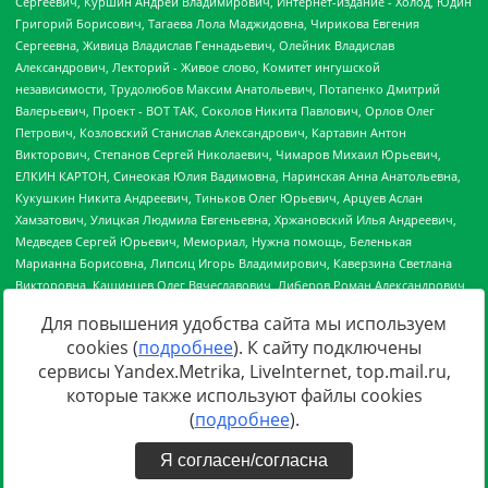
Для повышения удобства сайта мы используем
cookies (
подробнее
). К сайту подключены
сервисы Yandex.Metrika, LiveInternet, top.mail.ru,
Источник:
https://minjust.gov.ru/uploaded/files/reestr-
которые также используют файлы cookies
inostrannyih-agentov-22-03-2024.pdf
данные на
22.03.2024
(
подробнее
).
Я согласен/согласна