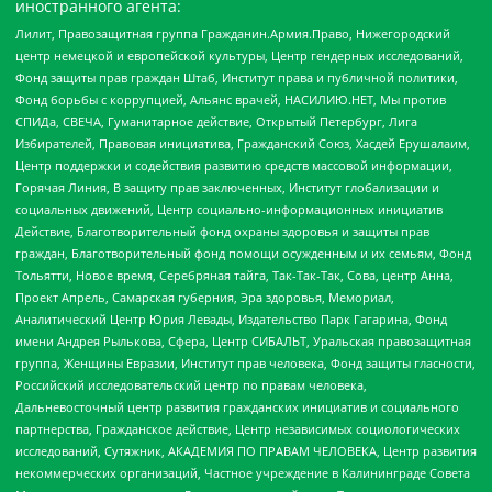
иностранного агента:
Лилит, Правозащитная группа Гражданин.Армия.Право, Нижегородский
центр немецкой и европейской культуры, Центр гендерных исследований,
Фонд защиты прав граждан Штаб, Институт права и публичной политики,
Фонд борьбы с коррупцией, Альянс врачей, НАСИЛИЮ.НЕТ, Мы против
СПИДа, СВЕЧА, Гуманитарное действие, Открытый Петербург, Лига
Избирателей, Правовая инициатива, Гражданский Союз, Хасдей Ерушалаим,
Центр поддержки и содействия развитию средств массовой информации,
Горячая Линия, В защиту прав заключенных, Институт глобализации и
социальных движений, Центр социально-информационных инициатив
Действие, Благотворительный фонд охраны здоровья и защиты прав
граждан, Благотворительный фонд помощи осужденным и их семьям, Фонд
Тольятти, Новое время, Серебряная тайга, Так-Так-Так, Сова, центр Анна,
Проект Апрель, Самарская губерния, Эра здоровья, Мемориал,
Аналитический Центр Юрия Левады, Издательство Парк Гагарина, Фонд
имени Андрея Рылькова, Сфера, Центр СИБАЛЬТ, Уральская правозащитная
группа, Женщины Евразии, Институт прав человека, Фонд защиты гласности,
Российский исследовательский центр по правам человека,
Дальневосточный центр развития гражданских инициатив и социального
партнерства, Гражданское действие, Центр независимых социологических
исследований, Сутяжник, АКАДЕМИЯ ПО ПРАВАМ ЧЕЛОВЕКА, Центр развития
некоммерческих организаций, Частное учреждение в Калининграде Совета