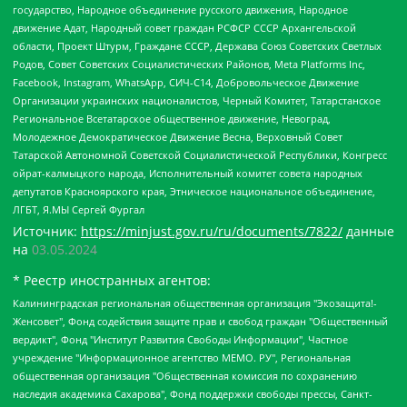
государство, Народное объединение русского движения, Народное
движение Адат, Народный совет граждан РСФСР СССР Архангельской
области, Проект Штурм, Граждане СССР, Держава Союз Советских Светлых
Родов, Совет Советских Социалистических Районов, Meta Platforms Inc,
Facebook, Instagram, WhatsApp, СИЧ-С14, Добровольческое Движение
Организации украинских националистов, Черный Комитет, Татарстанское
Региональное Всетатарское общественное движение, Невоград,
Молодежное Демократическое Движение Весна, Верховный Совет
Татарской Автономной Советской Социалистической Республики, Конгресс
ойрат-калмыцкого народа, Исполнительный комитет совета народных
депутатов Красноярского края, Этническое национальное объединение,
ЛГБТ, Я.МЫ Сергей Фургал
Источник:
https://minjust.gov.ru/ru/documents/7822/
данные
на
03.05.2024
* Реестр иностранных агентов:
Калининградская региональная общественная организация "Экозащита!-Женсовет", Фонд содействия защите прав и свобод граждан "Общественный вердикт", Фонд "Институт Развития Свободы Информации", Частное учреждение "Информационное агентство МЕМО. РУ", Региональная общественная организация "Общественная комиссия по сохранению наследия академика Сахарова", Фонд поддержки свободы прессы, Санкт-Петербургская общественная правозащитная организация "Гражданский контроль", Межрегиональная общественная организация "Информационно-просветительский центр "Мемориал", Региональный Фонд "Центр Защиты Прав Средств Массовой Информации", с 05.12.2023 Фонд "Центр Защиты Прав Средств массовой информации", Региональная общественная благотворительная организация помощи беженцам и мигрантам "Гражданское содействие", Негосударственное образовательное учреждение дополнительного профессионального образования (повышение квалификации) специалистов "АКАДЕМИЯ ПО ПРАВАМ ЧЕЛОВЕКА", Свердловская региональная общественная организация "Сутяжник", Автономная некоммерческая организация "Центр независимых социологических исследований", Союз общественных объединений "Российский исследовательский центр по правам человека", Региональное общественное учреждение научно-информационный центр "МЕМОРИАЛ", Некоммерческая организация "Фонд защиты гласности", Автономная некоммерческая организация "Институт прав человека", Городская общественная организация "Екатеринбургское общество "МЕМОРИАЛ", Городская общественная организация "Рязанское историко-просветительское и правозащитное общество "Мемориал" (Рязанский Мемориал), Челябинский региональный орган общественной самодеятельности – женское общественное объединение "Женщины Евразии", Челябинский региональный орган общественной самодеятельности "Уральская правозащитная группа", Фонд содействия защите здоровья и социальной справедливости имени Андрея Рылькова, Автономная Некоммерческая Организация "Аналитический Центр Юрия Левады", Автономная некоммерческая организация социальной поддержки населения "Проект Апрель", Региональная общественная организация помощи женщинам и детям, находящимся в кризисной ситуации "Информационно-методический центр "Анна", Фонд содействия развитию массовых коммуникаций и правовому просвещению "Так-так-Так", Фонд содействия устойчивому развитию "Серебряная тайга", Свердловский региональный общественный фонд социальных проектов "Новое время", "Idel.Реалии", Кавказ.Реалии, Крым.Реалии, Телеканал Настоящее Время, Татаро-башкирская служба Радио Свобода (Azatliq Radiosi), Радио Свободная Европа/Радио Свобода (PCE/PC), "Сибирь.Реалии", "Фактограф", Благотворительный фонд помощи осужденным и их семьям, Автономная некоммерческая организация "Институт глобализации и социальных движений", Фонд "В защиту прав заключенных", Частное учреждение "Центр поддержки и содействия развитию средств массовой информации", Пензенский региональный общественный благотворительный фонд "Гражданский союз", "Север.Реалии", Некоммерческая организация Фонд "Правовая инициатива", Общество с ограниченной ответственностью "Радио Свободная Европа/Радио Свобода", Чешское информационное агентство "MEDIUM-ORIENT", Красноярская региональная общественная организация "Мы против СПИДа", Камалягин Денис Николаевич, Маркелов Сергей Евгеньевич, Пономарев Лев Александрович, Савицкая Людмила Алексеевна, Автономная некоммерческая организация "Центр по работе с проблемой насилия "НАСИЛИЮ.НЕТ", Межрегиональный профессиональный союз работников здравоохранения "Альянс врачей", Юридическое лицо, зарегистрированное в Латвийской Республике, SIA "Medusa Project" (регистрационный номер 40103797863, дата регистрации 10.06.2014), Некоммерческая организация "Фонд по борьбе с коррупцией", Автономная некоммерческая организация "Институт права и публичной политики", Баданин Роман Сергеевич, Гликин Максим Александрович, Железнова Мария Михайловна, Лукьянова Юлия Сергеевна, Маетная Елизавета Витальевна, Маняхин Петр Борисович, Чуракова Ольга Владимировна, Ярош Юлия Петровна, Юридическое лицо "The Insider SIA", зарегистрированное в Риге, Латвийская Республика (дата регистрации 26.06.2015), являющееся администратором доменного имени интернет-издания "The Insider SIA", https://theins.ru, Постернак Алексей Евгеньевич, Рубин Михаил Аркадьевич, Анин Роман Александрович, Юридическое лицо Istories fonds, зарегистрированное в Латвийской Республике (регистрационный номер 50008295751, дата регистрации 24.02.2020), Великовский Дмитрий Александрович, Долинина Ирина Николаевна, Мароховская Алеся Алексеевна, Шлейнов Роман Юрьевич, Шмагун Олеся Валентиновна, Общество с ограниченной ответственностью "Альтаир 2021", Общество с ограниченной ответственностью "Вега 2021", Общество с ограниченной ответственностью "Главный редактор 2021", Общество с ограниченной ответственностью "Ромашки монолит", Важенков Артем Валерьевич, Ивановская областная общественная организация "Центр гендерных исследований", Гурман Юрий Альбертович, Медиапроект "ОВД-Инфо", Егоров Владимир Владимирович, Жилинский Владимир Александрович, Общество с ограниченной ответственностью "ЗП", Иванова София Юрьевна, Карезина Инна Павловна, Кильтау Екатерина Викторовна, Петров Алексей Викторович, Пискунов Сергей Евгеньевич, Смирнов Сергей Сергеевич, Тихонов Михаил Сергеевич, Общество с ограниченной ответственностью "ЖУРНАЛИСТ-ИНОСТРАННЫЙ АГЕНТ", Арапова Галина Юрьевна, Вольтская Татьяна Анатольевна, Американская компания "Mason G.E.S. Anonymous Foundation" (США), являющаяся владельцем интернет-издания https://mnews.world/, Компания "Stichting Bellingcat", зарегистрированная в Нидерландах (дата регистрации 11.07.2018), Захаров Андрей Вячеславович, Клепиковская Екатерина Дмитриевна, Общество с ограниченной ответственностью "МЕМО", Перл Роман Александрович, Симонов Евгений Алексеевич, Соловьева Елена Анатольевна, Сотников Даниил Владимирович, Сурначева Елизавета Дмитриевна, Автономная некоммерческая организация по защите прав человека и информированию населения "Якутия – Наше Мнение", Общество с ограниченной ответственностью "Москоу диджитал медиа", с 26.01.2023 Общество с ограниченной ответственностью "Чайка Белые сады", Ветошкина Валерия Валерьевна, Заговора Максим Александрович, Межрегиональное общественное движение "Российская ЛГБТ - сеть", Оленичев Максим Владимирович, Павлов Иван Юрьевич, Скворцова Елена Сергеевна, Общество с ограниченной ответственностью "Как бы инагент", Кочетков Игорь Викторович, Общество с ограниченной ответственностью "Честные выборы", Еланчик Олег Александрович, Общество с ограниченной ответственностью "Нобелевский призыв", Гималова Регина Эмилевна, Григорьев Андрей Валерьевич, Григорьева Алина Александровна, Ассоциация по содействию защите прав призывников, альтернативнослужащих и военнослужащих "Правозащитная группа "Гражданин.Армия.Право", Хисамова Регина Фаритовна, Автономная некоммерческая организация по реализации социально-правовых программ "Лилит", Дальневосточное общественное движение "Маяк", Санкт-Петербургская ЛГБТ-инициативная группа "Выход", Инициативная группа ЛГБТ+ "Реверс", Алексеев Андрей Викторович, Бекбулатова Таисия Львовна, Беляев Иван Михайлович, Владыкина Елена Сергеевна, Гельман Марат Александрович, Никульшина Вероника Юрьевна, Толоконникова Надежда Андреевна, Шендерович Виктор Анатольевич, Общество с ограниченной ответственностью "Данное сообщение", Общество с ограниченной ответственностью Издательский дом "Новая глава", Айнбиндер Александра Александровна, Московский комьюнити-центр для ЛГБТ+инициатив, Благотворительный фонд развития филантропии, Deutsche Welle (Германия, Kurt-Schumacher-Strasse 3, 53113 Bonn), Борзунова Мария Михайловна, Воробьев Виктор Викторович, Голубева Анна Львовна, Константинова Алла Михайловна, Малкова Ирина Владимировна, Мурадов Мурад Абдулгалимович, Осетинская Елизавета Николаевна, Понасенков Евгений Николаевич, Ганапольский Матвей Юрьевич, Киселев Евгений Алексеевич, Борухович Ирина Григорьевна, Дремин Иван Тимофеевич, Дубровский Дмитрий Викторович, Красноярская региональная общественная организация поддержки и развития альтернативных образовательных технологий и межкультурных коммуникаций "ИНТЕРРА", Маяковская Екатерина Алексеевна, Фейгин Марк Захарович, Филимонов Андрей Викторович, Дзугкоева Регина Николаевна, Доброхотов Роман Александрович, Дудь Юрий Александрович, Елкин Сергей Владимирович, Кругликов Кирилл Игоревич, Сабунаева Мария Леонидовна, Семенов Алексей Владимирович, Шаинян Карен Багратович, Шульман Екатерина Михайловна, Асафьев Артур Валерьевич, Вахштайн Виктор Семенович, Венедиктов Алексей Алексеевич, Лушникова Екатерина Евгеньевна, Волков Леонид Михайлович, Невзоров Александр Глебович, Пархоменко Сергей Борисович, Сироткин Ярослав Николаевич, Кара-Мурза Владимир Владимирович, Баранова Наталья Владимировна, Гозман Леонид Яковлевич, Кагарлицкий Борис Юльевич, Климарев Михаил Валерьевич, Милов Владимир Станиславович, Автономная некоммерческая организация Краснодарский центр современного искусства "Типография", Моргенштерн Алишер Тагирович, Соболь Любовь Эдуардовна, Общество с ограниченной ответственностью "ЛИЗА НОРМ", Каспаров Гарри Кимович, Ходорковский Михаил Борисович, Общество с ограниченной ответственностью "Апрельские тезисы", Данилович Ирина Брониславовна, Кашин Олег Владимирович, Петров Николай Владимирович, Пивоваров Алексей Владимирович, Соколов Михаил Владимирович, Цветкова Юлия Владимировна, Чичваркин Евгений Александрович, Комитет против пыток/Команда против пыток, Общество с ограниченной ответственностью "Первый научный", Общество с ограниченной ответственностью "Вертолет и ко", Белоцерковская Вероника Борисовна, Кац Максим Евгеньевич, Лазарева Татьяна Юрьевна, Шаведдинов Руслан Табризович, Яшин Илья Валерьевич, Общество с ограниченной ответственностью "Иноагент ААВ", Алешковский Дмитрий Петрович, Альбац Евгения Марковна, Быков Дмитрий Львович, Галямина Юлия Евгеньевна, Лойко Сергей Леонидович, Мартынов Кирилл Константинович, Медведев Сергей Александрович, Крашенинников Федор Геннадиевич, Гордеева Катерина Вл