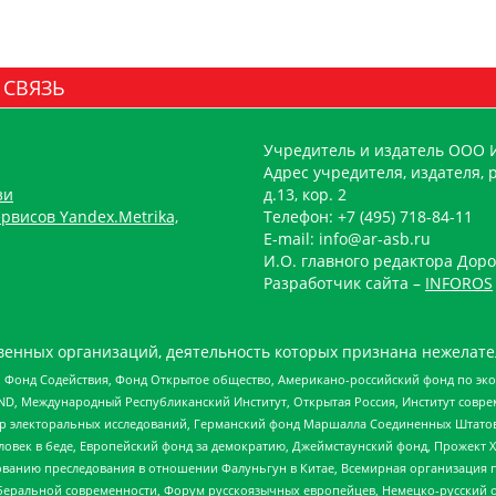
 СВЯЗЬ
Учредитель и издатель ООО 
Адрес учредителя, издателя, р
зи
д.13, кор. 2
рвисов Yandex.Metrika,
Телефон: +7 (495) 718-84-11
E-mail: info@ar-asb.ru
И.О. главного редактора Доро
Разработчик сайта –
INFOROS
енных организаций, деятельность которых признана нежелате
 Фонд Содействия, Фонд Открытое общество, Американо-российский фонд по э
 Международный Республиканский Институт, Открытая Россия, Институт совре
р электоральных исследований, Германский фонд Маршалла Соединенных Штатов
еловек в беде, Европейский фонд за демократию, Джеймстаунский фонд, Прожект
дованию преследования в отношении Фалуньгун в Китае, Всемирная организация 
беральной современности, Форум русскоязычных европейцев, Немецко-русский о