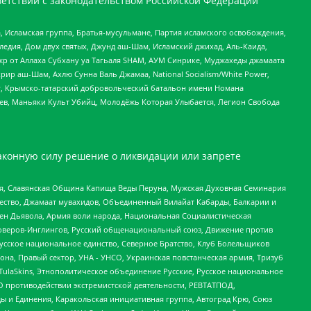
етствии с законодательством Российской Федерации
 Исламская группа, Братья-мусульмане, Партия исламского освобождения,
едия, Дом двух святых, Джунд аш-Шам, Исламский джихад, Аль-Каида,
жр от Аллаха Субхану уа Тагьаля SHAM, АУМ Синрике, Муджахеды джамаата
рир аш-Шам, Ахлю Сунна Валь Джамаа, National Socialism/White Power,
рг, Крымско-татарский добровольческий батальон имени Номана
оев, Маньяки Культ Убийц, Молодёжь Которая Улыбается, Легион Свобода
аконную силу решение о ликвидации или запрете
ья, Славянская Община Капища Веды Перуна, Мужская Духовная Семинария
щество, Джамаат мувахидов, Объединенный Вилайат Кабарды, Балкарии и
ден Дьявола, Армия воли народа, Национальная Социалистическая
роверов-Инглингов, Русский общенациональный союз, Движение против
усское национальное единство, Северное Братство, Клуб Болельщиков
а, Правый сектор, УНА - УНСО, Украинская повстанческая армия, Тризуб
 TulaSkins, Этнополитическое объединение Русские, Русское национальное
О противодействии экстремистской деятельности, РЕВТАТПОД,
ы и Единения, Каракольская инициативная группа, Автоград Крю, Союз