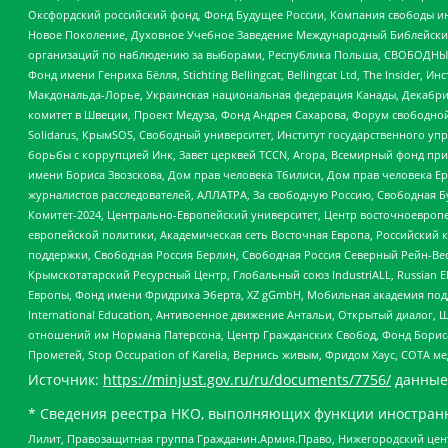
Оксфордский российский фонд, Фонд Будущее России, Компания свободы ин
Новое Поколение, Духовное Учебное Заведение Международный Библейский
организаций по наблюдению за выборами, Республика Польша, СВОБОДНЫЙ
Фонд имени Генриха Бёлля, Stichting Bellingcat, Bellingcat Ltd, The Inside
Макдональда-Лорье, Украинская национальная федерация Канады, Декабрис
комитет в Швеции, Проект Медуза, Фонд Андрея Сахарова, Форум свободной 
Solidarus, КрымSOS, Свободный университет, Институт государственного у
борьбы с коррупцией Инк, Завет церквей TCCN, Агора, Всемирный фонд при
имени Бориса Звозскова, Дом прав человека Тбилиси, Дом прав человека Ер
журналистов расследователей, АЛЛАТРА, За свободную Россию, Свободная Б
Комитет-2024, Центрально-Европейский университет, Центр восточноевроп
европейской политики, Академическая сеть Восточная Европа, Российский к
поддержки, Свободная Россия Берлин, Свободная Россия Северный Рейн-Вест
Крымскотатарский Ресурсный Центр, Глобальный союз IndustriALL, Russian E
Европы, Фонд имени Фридриха Эберта, XZ gGmbH, Мобильная академия поддержк
International Education, Антивоенное движение Антальи, Открытый диало
отношений им Нормана Патерсона, Центр Гражданских Свобод, Фонд Бориса
Прометей, Stop Occupation of Karelia, Вернись живым, Фридом Хаус, СОТА 
Источник:
https://minjust.gov.ru/ru/documents/7756/
данные
* Сведения реестра НКО, выполняющих функции иностранн
Лилит, Правозащитная группа Гражданин.Армия.Право, Нижегородский цент