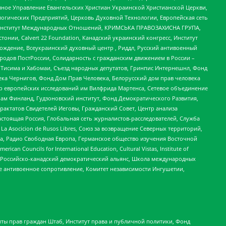
ное Управление Евангельских Христиан Украинской Христианской Церкви,
огических Предприятий, Церковь Духовной Технологии, Европейская сеть
ий Институт Международных Отношений, КРИМСЬКА ПРАВОЗАХИСНА ГРУПА,
стонии, Calvert 22 Foundation, Канадский украинский конгресс, Институт
ждение, Всеукраинский духовный центр , Риддл, Русский антивоенный
ародов ПостРоссии, Солидарность с гражданским движением в России –
в Тисима и Хабомаи, Съезд народных депутатов, Гринпис Интернешнл, Фонд
ека Чернигов, Фонд Дом Прав Человека, Белорусский дом прав человека
нтр европейских исследований им Вилфрида Мартенса, Сетевое объединение
Чам Финланд, Гудзоновский институт, Фонд Демократического Развития,
актатов Свидетелей Иеговы, Гражданский Совет, Центр анализа
астоящая Россия, Глобальная сеть журналистов-расследователей, Служба
a Asocicion de Rusos Libres, Союз за возвращение Северных территорий,
еста, Радио Свободная Европа, Германское общество изучения Восточной
ouncils for International Education, Cultural Vistas, Institute of
, Российско-канадский демократический альянс, Школа международных
е антивоенное сопротивление, Комитет независимости Ингушетии,
ты прав граждан Штаб, Институт права и публичной политики, Фонд