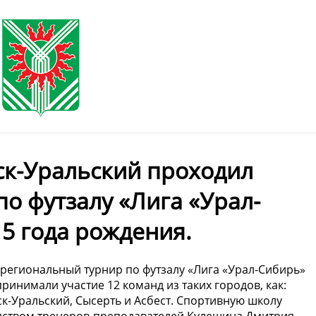
нск-Уральский проходил
о футзалу «Лига «Урал-
5 года рождения.
ежрегиональный турнир по футзалу «Лига «Урал-Сибирь»
инимали участие 12 команд из таких городов, как:
к-Уральский, Сысерть и Асбест. Спортивную школу
дством тренеров-преподавателей Кулешина Дмитрия