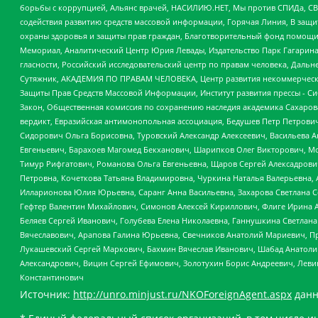
борьбы с коррупцией, Альянс врачей, НАСИЛИЮ.НЕТ, Мы против СПИДа, СВЕ
содействия развитию средств массовой информации, Горячая Линия, В защ
охраны здоровья и защиты прав граждан, Благотворительный фонд помощи ос
Мемориал, Аналитический Центр Юрия Левады, Издательство Парк Гагарина
гласности, Российский исследовательский центр по правам человека, Даль
Сутяжник, АКАДЕМИЯ ПО ПРАВАМ ЧЕЛОВЕКА, Центр развития некоммерческих
Защиты Прав Средств Массовой Информации, Институт развития прессы - Си
Закон, Общественная комиссия по сохранению наследия академика Сахаров
вердикт, Евразийская антимонопольная ассоциация, Бедушев Петр Петрови
Сидорович Ольга Борисовна, Туровский Александр Алексеевич, Васильева А
Евгеньевич, Барахоев Магомед Бекханович, Шарипков Олег Викторович, М
Тимур Рифгатович, Романова Ольга Евгеньевна, Щаров Сергей Алексадрови
Петровна, Кочеткова Татьяна Владимировна, Чуркина Наталья Валерьевна, 
Илларионова Юлия Юрьевна, Саранг Анна Васильевна, Захарова Светлана 
Гефтер Валентин Михайлович, Симонов Алексей Кириллович, Флиге Ирина 
Беляев Сергей Иванович, Голубева Елена Николаевна, Ганнушкина Светлана
Вячеславович, Арапова Галина Юрьевна, Свечников Анатолий Мариевич, П
Лукашевский Сергей Маркович, Бахмин Вячеслав Иванович, Шабад Анатоли
Александрович, Вицин Сергей Ефимович, Золотухин Борис Андреевич, Леви
Константинович
Источник:
http://unro.minjust.ru/NKOForeignAgent.aspx
данн