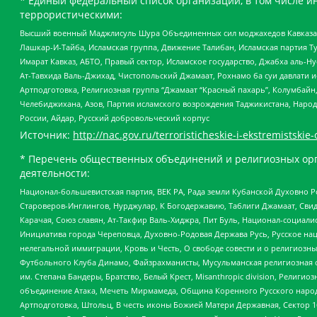
* Единый федеральный список организаций, в том числе и
террористическими:
Высший военный Маджлисуль Шура Объединенных сил моджахедов Кавказа, Ко
Лашкар-И-Тайба, Исламская группа, Движение Талибан, Исламская партия Т
Имарат Кавказ, АБТО, Правый сектор, Исламское государство, Джабха аль-
Ат-Тавхида Валь-Джихад, Чистопольский Джамаат, Рохнамо ба суи давлати и
Артподготовка, Религиозная группа “Джамаат “Красный пахарь”, Колумбайн
Челебиджихана, Азов, Партия исламского возрождения Таджикистана, Народ
России, Айдар, Русский добровольческий корпус
Источник:
http://nac.gov.ru/terroristicheskie-i-ekstremistskie-
* Перечень общественных объединений и религиозных орг
деятельности:
Национал-большевистская партия, ВЕК РА, Рада земли Кубанской Духовно
Староверов-Инглингов, Нурджулар, К Богодержавию, Таблиги Джамаат, Сви
Карачая, Союз славян, Ат-Такфир Валь-Хиджра, Пит Буль, Национал-социал
Инициатива города Череповца, Духовно-Родовая Держава Русь, Русское н
нелегальной иммиграции, Кровь и Честь, О свободе совести и о религиоз
Футбольного Клуба Динамо, Файзрахманисты, Мусульманская религиозная о
им. Степана Бандеры, Братство, Белый Крест, Misanthropic division, Рели
объединение Атака, Мечеть Мирмамеда, Община Коренного Русского народа
Артподготовка, Штольц, В честь иконы Божией Матери Державная, Сектор 1