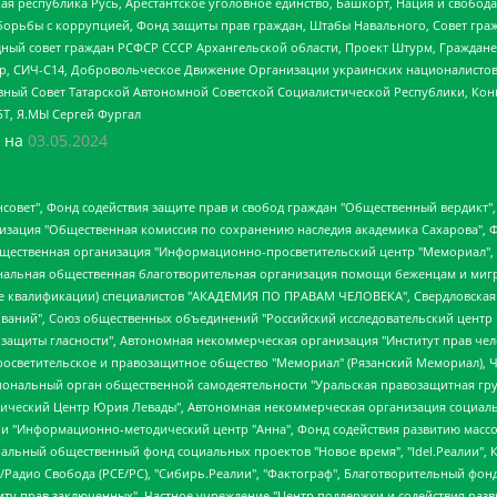
ая республика Русь, Арестантское уголовное единство, Башкорт, Нация и свобода,
орьбы с коррупцией, Фонд защиты прав граждан, Штабы Навального, Совет гражд
ный совет граждан РСФСР СССР Архангельской области, Проект Штурм, Граждане 
tsApp, СИЧ-С14, Добровольческое Движение Организации украинских националисто
ный Совет Татарской Автономной Советской Социалистической Республики, Кон
БТ, Я.МЫ Сергей Фургал
 на
03.05.2024
мная некоммерческая организация "Центр по работе с проблемой насилия "НАСИЛИЮ.НЕТ", Межрегиональный профессиональный союз работников здравоохранения "Альянс врачей", Юридическое лицо, зарегистрированное в Латвийской Республике, SIA "Medusa Project" (регистрационный номер 40103797863, дата регистрации 10.06.2014), Некоммерческая организация "Фонд по борьбе с коррупцией", Автономная некоммерческая организация "Институт права и публичной политики", Баданин Роман Сергеевич, Гликин Максим Александрович, Железнова Мария Михайловна, Лукьянова Юлия Сергеевна, Маетная Елизавета Витальевна, Маняхин Петр Борисович, Чуракова Ольга Владимировна, Ярош Юлия Петровна, Юридическое лицо "The Insider SIA", зарегистрированное в Риге, Латвийская Республика (дата регистрации 26.06.2015), являющееся администратором доменного имени интернет-издания "The Insider SIA", https://theins.ru, Постернак Алексей Евгеньевич, Рубин Михаил Аркадьевич, Анин Роман Александрович, Юридическое лицо Istories fonds, зарегистрированное в Латвийской Республике (регистрационный номер 50008295751, дата регистрации 24.02.2020), Великовский Дмитрий Александрович, Долинина Ирина Николаевна, Мароховская Алеся Алексеевна, Шлейнов Роман Юрьевич, Шмагун Олеся Валентиновна, Общество с ограниченной ответственностью "Альтаир 2021", Общество с ограниченной ответственностью "Вега 2021", Общество с ограниченной ответственностью "Главный редактор 2021", Общество с ограниченной ответственностью "Ромашки монолит", Важенков Артем Валерьевич, Ивановская областная общественная организация "Центр гендерных исследований", Гурман Юрий Альбертович, Медиапроект "ОВД-Инфо", Егоров Владимир Владимирович, Жилинский Владимир Александрович, Общество с ограниченной ответственностью "ЗП", Иванова София Юрьевна, Карезина Инна Павловна, Кильтау Екатерина Викторовна, Петров Алексей Викторович, Пискунов Сергей Евгеньевич, Смирнов Сергей Сергеевич, Тихонов Михаил Сергеевич, Общество с ограниченной ответственностью "ЖУРНАЛИСТ-ИНОСТРАННЫЙ АГЕНТ", Арапова Галина Юрьевна, Вольтская Татьяна Анатольевна, Американская компания "Mason G.E.S. Anonymous Foundation" (США), являющаяся владельцем интернет-издания https://mnews.world/, Компания "Stichting Bellingcat", зарегистрированная в Нидерландах (дата регистрации 11.07.2018), Захаров Андрей Вячеславович, Клепиковская Екатерина Дмитриевна, Общество с ограниченной ответственностью "МЕМО", Перл Роман Александрович, Симонов Евгений Алексеевич, Соловьева Елена Анатольевна, Сотников Даниил Владимирович, Сурначева Елизавета Дмитриевна, Автономная некоммерческая организация по защите прав человека и информированию населения "Якутия – Наше Мнение", Общество с ограниченной ответственностью "Москоу диджитал медиа", с 26.01.2023 Общество с ограниченной ответственностью "Чайка Белые сады", Ветошкина Валерия Валерьевна, Заговора Максим Александрович, Межрегиональное общественное движение "Российская ЛГБТ - сеть", Оленичев Максим Владимирович, Павлов Иван Юрьевич, Скворцова Елена Сергеевна, Общество с ограниченной ответственностью "Как бы инагент", Кочетков Игорь Викторович, Общество с ограниченной ответственностью "Честные выборы", Еланчик Олег Александрович, Общество с ограниченной ответственностью "Нобелевский призыв", Гималова Регина Эмилевна, Григорьев Андрей Валерьевич, Григорьева Алина Александровна, Ассоциация по содействию защите прав призывников, альтернативнослужащих и военнослужащих "Правозащитная группа "Гражданин.Армия.Право", Хисамова Регина Фаритовна, Автономная некоммерческая организация по реализации социально-правовых программ "Лилит", Дальн