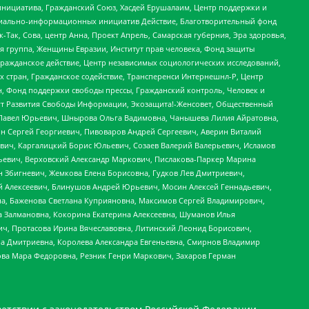
инициатива, Гражданский Союз, Хасдей Ерушалаим, Центр поддержки и
социально-информационных инициатив Действие, Благотворительный фонд
Так, Сова, центр Анна, Проект Апрель, Самарская губерния, Эра здоровья,
я группа, Женщины Евразии, Институт прав человека, Фонд защиты
Гражданское действие, Центр независимых социологических исследований,
стран, Гражданское содействие, Трансперенси Интернешнл-Р, Центр
н, Фонд поддержки свободы прессы, Гражданский контроль, Человек и
тут Развития Свободы Информации, Экозащита!-Женсовет, Общественный
й Павел Юрьевич, Шнырова Ольга Вадимовна, Чанышева Лилия Айратовна,
ин Сергей Георгиевич, Пивоваров Андрей Сергеевич, Аверин Виталий
вич, Каргалицкий Борис Юльевич, Созаев Валерий Валерьевич, Исламов
льевич, Верховский Александр Маркович, Пислакова-Паркер Марина
н Збигневич, Жемкова Елена Борисовна, Гудков Лев Дмитриевич,
й Алексеевич, Блинушов Андрей Юрьевич, Мосин Алексей Геннадьевич,
а, Баженова Светлана Куприяновна, Максимов Сергей Владимирович,
а Залмановна, Кокорина Екатерина Алексеевна, Шуманов Илья
ч, Протасова Ирина Вячеславовна, Литинский Леонид Борисович,
а Дмитриевна, Королева Александра Евгеньевна, Смирнов Владимир
ова Мара Федоровна, Резник Генри Маркович, Захаров Герман