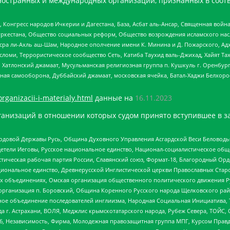
ностранных и международных организаций, признанных в соотв
нгресс народов Ичкерии и Дагестана, База, Асбат аль-Ансар, Священная война,
уркестана, Общество социальных реформ, Общество возрождения исламского насл
Нусра ли-Ахль аш-Шам, Народное ополчение имени К. Минина и Д. Пожарского, Ад
сломи, Террористическое сообщество Сеть, Катиба Таухид валь-Джихад, Хайят Тах
, Хатлонский джамаат, Мусульманская религиозная группа п. Кушкуль г. Оренбу
ная самооборона, Дуббайский джамаат, московская ячейка, Батал-Хаджи Белхор
organizacii-i-materialy.html
данные на
16.11.2023
анизаций в отношении которых судом принято вступившее в з
 Родовой Державы Русь, Община Духовного Управления Асгардской Веси Беловод
детели Иеговы, Русское национальное единство, Национал-социалистическое об
истическая рабочая партия России, Славянский союз, Формат-18, Благородный Ор
ациональное единство, Древнерусской Инглистической церкви Православных Ста
ных объединениях, Омская организация общественного политического движения Р
рганизация п. Боровский, Община Коренного Русского народа Щелковского район
гиозное объединение последователей инглиизма, Народная Социальная Инициатива,
 г. Астрахани, ВОЛЯ, Меджлис крымскотатарского народа, Рубеж Севера, ТОЙС, 
6, Независимость, Фирма, Молодежная правозащитная группа МПГ, Курсом Правд