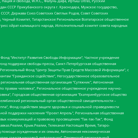
 Нация и свобода, W.H.С., Фалунь Дафа, Иртыш Ultras, Русский
ан СССР Прикубанского округа г. Краснодара, Мужское государство,
СССР, Держава Союз Советских Светлых Родов, Совет Советских
в, Черный Комитет, Татарстанское Региональное Всетатарское общественное
гресс ойрат-калмыцкого народа, Исполнительный комитет совета народных
евосточное общественное движение "Маяк", Санкт-Петербургская ЛГБТ-инициативная группа "Выход", Инициативная группа ЛГБТ+ "Реверс", Алексеев Андрей Викторович, Бекбулатова Таисия Львовна, Беляев Иван Михайлович, Владыкина Елена Сергеевна, Гельман Марат Александрович, Никульшина Вероника Юрьевна, Толоконникова Надежда Андреевна, Шендерович Виктор Анатольевич, Общество с ограниченной ответственностью "Данное сообщение", Общество с ограниченной ответственностью Издательский дом "Новая глава", Айнбиндер Александра Александровна, Московский комьюнити-центр для ЛГБТ+инициатив, Благотворительный фонд развития филантропии, Deutsche Welle (Германия, Kurt-Schumacher-Strasse 3, 53113 Bonn), Борзунова Мария Михайловна, Воробьев Виктор Викторович, Голубева Анна Львовна, Константинова Алла Михайловна, Малкова Ирина Владимировна, Мурадов Мурад Абдулгалимович, Осетинская Елизавета Николаевна, Понасенков Евгений Николаевич, Ганапольский Матвей Юрьевич, Киселев Евгений Алексеевич, Борухович Ирина Григорьевна, Дремин Иван Тимофеевич, Дубровский Дмитрий Викторович, Красноярская региональная общественная организация поддержки и развития альтернативных образовательных технологий и межкультурных коммуникаций "ИНТЕРРА", Маяковская Екатерина Алексеевна, Фейгин Марк Захарович, Филимонов Андрей Викторович, Дзугкоева Регина Николаевна, Доброхотов Роман Александрович, Дудь Юрий Александрович, Елкин Сергей Владимирович, Кругликов Кирилл Игоревич, Сабунаева Мария Леонидовна, Семенов Алексей Владимирович, Шаинян Карен Багратович, Шульман Екатерина Михайловна, Асафьев Артур Валерьевич, Вахштайн Виктор Семенович, Венедиктов Алексей Алексеевич, Лушникова Екатерина Евгеньевна, Волков Леонид Михайлович, Невзоров Александр Глебович, Пархоменко Сергей Борисович, Сироткин Ярослав Николаевич, Кара-Мурза Владимир Владимирович, Баранова Наталья Владимировна, Гозман Леонид Яковлевич, Кагарлицкий Борис Юльевич, Климарев Михаил Валерьевич, Милов Владимир Станиславович, Автономная некоммерческая организация Краснодарский центр современного искусства "Типография", Моргенштерн Алишер Тагирович, Соболь Любовь Эдуардовна, Общество с ограниченной ответственностью "ЛИЗА НОРМ", Каспаров Гарри Кимович, Ходорковский Михаил Борисович, Общество с ограниченной ответственностью "Апрельские тезисы", Данилович Ирина Брониславовна, Кашин Олег Владимирович, Петров Николай Владимирович, Пивоваров Алексей Владимирович, Соколов Михаил Владимирович, Цветкова Юлия Владимировна, Чичваркин Евгений Александрович, Комитет против пыток/Команда против пыток, Общество с ограниченной ответственностью "Первый научный", Общество с ограниченной ответственностью "Вертолет и ко", Белоцерковская Вероника Борисовна, Кац Максим Евгеньевич, Лазарева Татьяна Юрьевна, Шаведдинов Руслан Табризович, Яшин Илья Валерьевич, Общество с ограниченной ответственностью "Иноагент ААВ", Алешковский Дмитрий Петрович, Альбац Евгения Марковна, Быков Дмитрий Львович, Галямина Юлия Евгеньевна, Лойко Сергей Леонидович, Мартынов Кирилл Константинович, Медведев Сергей Александрович, Крашенинников Федор Геннадиевич, Гордеева Катерина Вл