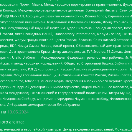
формации, Проект Медиа, Международное партнерство за права человека, Духов
 Колледж, Международное христианское движение, Всемирный Институт Саентол
 ИДЕЛЬ-УРАЛ, Ассоциация развития журналистики, IStories fonds, Королевск
r, Институт правовой инициативы Центральной и Восточной Европы, Фонд Открытой Э
ты, Международный научный центр им Вудро Вильсона, Свободная пресса, Возро
России, Лига Свободных Наций, Transparеncy International, Форум Свободных Н
правления, Форум гражданского общества Россия, Беллона, Союз жителей острово
роды, BDR Novaja Gazeta-Europe, Алтай проект, Образовательный дом прав челов
еван, Дом прав человека Крым, Центр дикого лосося, TVR Studios, ТВ Дождь, Це
урятия, Uralic, UnKremlin, Международная федерация транспортных рабочих, Ист
ейских и международных исследований, Общество Сторожевой башни, Библии и тр
омитет действия, РЭНД корпорейшн, Русская Америка за демократию в России, Н
фалия, Фонд глобальной помощи, Антивоенный комитет России, Russie-Libertes, L
lection Monitor, Article 19, Мнение медиа, Федерация анархического черного кр
и гендерной демократии и миротворчества, Форум имени Льва Копелева, American C
г, Школа международных отношений и государственной политики им Питера Мунка
 Немцова за Свободу, Фонд имени Фридриха Науманна за свободу, Феминистско
медиа, Либерально-демократическая Лига Украины
 на
13.05.2024
ого агента:
р немецкой и европейской культуры, Центр гендерных исследований, Фонд защи