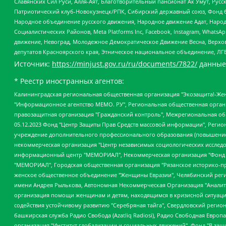
Славянских Сил Руси, Алля-Аят, Благотворительный пансионат Ак Умут, Русск
Патриотический клуб-Новокузнецк/РПК, Сибирский державный союз, Фонд б
Народное объединение русского движения, Народное движение Адат, Народ
Социалистических Районов, Meta Platforms Inc, Facebook, Instagram, Wha
движение, Невоград, Молодежное Демократическое Движение Весна, Верхов
депутатов Красноярского края, Этническое национальное объединение, ЛГ
Источник:
https://minjust.gov.ru/ru/documents/7822/
данные
* Реестр иностранных агентов:
Калининградская региональная общественная организация "Экозащита!-Женсовет", Фонд содействия защите прав и свобод граждан "Общественный вердикт", Фонд "Институт Развития Свободы Информации", Частное учреждение "Информационное агентство МЕМО. РУ", Региональная общественная организация "Общественная комиссия по сохранению наследия академика Сахарова", Фонд поддержки свободы прессы, Санкт-Петербургская общественная правозащитная организация "Гражданский контроль", Межрегиональная общественная организация "Информационно-просветительский центр "Мемориал", Региональный Фонд "Центр Защиты Прав Средств Массовой Информации", с 05.12.2023 Фонд "Центр Защиты Прав Средств массовой информации", Региональная общественная благотворительная организация помощи беженцам и мигрантам "Гражданское содействие", Негосударственное образовательное учреждение дополнительного профессионального образования (повышение квалификации) специалистов "АКАДЕМИЯ ПО ПРАВАМ ЧЕЛОВЕКА", Свердловская региональная общественная организация "Сутяжник", Автономная некоммерческая организация "Центр независимых социологических исследований", Союз общественных объединений "Российский исследовательский центр по правам человека", Региональное общественное учреждение научно-информационный центр "МЕМОРИАЛ", Некоммерческая организация "Фонд защиты гласности", Автономная некоммерческая организация "Институт прав человека", Городская общественная организация "Екатеринбургское общество "МЕМОРИАЛ", Городская общественная организация "Рязанское историко-просветительское и правозащитное общество "Мемориал" (Рязанский Мемориал), Челябинский региональный орган общественной самодеятельности – женское общественное объединение "Женщины Евразии", Челябинский региональный орган общественной самодеятельности "Уральская правозащитная группа", Фонд содействия защите здоровья и социальной справедливости имени Андрея Рылькова, Автономная Некоммерческая Организация "Аналитический Центр Юрия Левады", Автономная некоммерческая организация социальной поддержки населения "Проект Апрель", Региональная общественная организация помощи женщинам и детям, находящимся в кризисной ситуации "Информационно-методический центр "Анна", Фонд содействия развитию массовых коммуникаций и правовому просвещению "Так-так-Так", Фонд содействия устойчивому развитию "Серебряная тайга", Свердловский региональный общественный фонд социальных проектов "Новое время", "Idel.Реалии", Кавказ.Реалии, Крым.Реалии, Телеканал Настоящее Время, Татаро-башкирская служба Радио Свобода (Azatliq Radiosi), Радио Свободная Европа/Радио Свобода (PCE/PC), "Сибирь.Реалии", "Фактограф", Благотворительный фонд помощи осужденным и их семьям, Автономная некоммерческая организация "Институт глобализации и социальных движений", Фонд "В защиту прав заключенных", Частное учреждение "Центр поддержки и содействия развитию средств массовой информации", Пензенский региональный общественный благотворительный фонд "Гражданский союз", "Север.Реалии", Некоммерческая организация Фонд "Правовая инициатива", Общество с ограниченной ответственностью "Радио Свободная Европа/Радио Свобода", Чешское информационное агентство "MEDIUM-ORIENT", Красноярская региональная общественная организация "Мы против СПИДа", Камалягин Денис Николаевич, Маркелов Сергей Евгеньевич, Пономарев Лев Александрович, Савицкая Людмила Алексеевна, Автоно