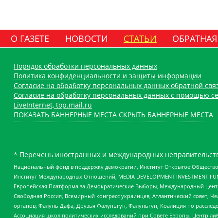
О ГАЗЕТЕ
НОВОСТИ
СТАТЬИ
ОБРАТНАЯ
Порядок обработки персональных данных
Политика конфиденциальности и защиты информации
Согласие на обработку персональных данных обратной свя
Согласие на обработку персональных данных с помощью се
LiveInternet, top.mail.ru
ПОКАЗАТЬ БАННЕРНЫЕ МЕСТА
СКРЫТЬ БАННЕРНЫЕ МЕСТА
* Перечень иностранных и международных неправительств
Национальный фонд в поддержку демократии, Институт Открытое Общество
Институт Международных Отношений, MEDIA DEVELOPMENT INVESTMENT FUND,
Европейская Платформа за Демократические Выборы, Международный цент
Свободная Россия, Всемирный конгресс украинцев, Атлантический совет, Ч
органов, Фалунь Дафа, Друзья Фалуньгун, Фалуньгун, Коалиция по рассле
Ассоциация школ политических исследований при Совете Европы, Центр ли