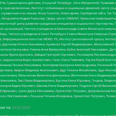
ЧА, Гуманитарное действие, Открытый Петербург, Лига Избирателей, Правовая 
иту прав заключенных, Институт глобализации и социальных движений, Центр 
ужденным и их семьям, Фонд Тольятти, Новое время, Серебряная тайга, Так-Так-
, Фонд имени Андрея Рылькова, Сфера, Центр СИБАЛЬТ, Уральская правозащитна
невосточный центр развития гражданских инициатив и социального партнерства, 
 организаций, Частное учреждение в Калининграде Совета Министров северных 
бирь, Частное учреждение в Санкт-Петербурге Совета Министров Северных Стра
а, Информационное агентство МЕМО. РУ, Институт региональной прессы, Инсти
ч, Дзугкоева Регина Николаевна, Кривенко Сергей Владимирович, Милославски
настасия Евгеньевна, Ривина Анна Валерьевна, Бойко Анатолий Николаевич, Дуг
ошель Ирина Ароновна, Шведов Григорий Сергеевич, Пономарев Лев Александро
ч, Цирульников Борис Альбертович, Гасан Ольга Павловна, Паутов Юрий Анато
Акимова Татьяна Николаевна, Золотарева Екатерина Александровна, Рачинский Я
Сергеевна, Аверин Владимир Анатольевич, Щур Татьяна Михайловна, Щур Никола
Анатольевна, Мельникова Валентина Дмитриевна, Вититинова Елена Владимировн
 Алексеевна, Закс Елена Владимировна, Буртина Елена Юрьевна, Гендель Людмил
рохоров Вадим Юрьевич, Шахова Елена Владимировна, Подузов Сергей Васильеви
й Ефимович, Сухих Дарья Николаевна, Орлов Олег Петрович, Добровольская Анн
нсон Лев Семенович, Локшина Татьяна Иосифовна, Орлов Олег Петрович, Поляк
ые на
24.03.2022