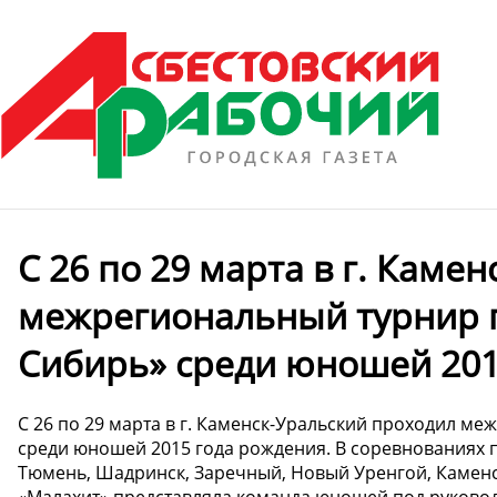
С 26 по 29 марта в г. Каме
межрегиональный турнир п
Сибирь» среди юношей 201
С 26 по 29 марта в г. Каменск-Уральский проходил м
среди юношей 2015 года рождения. В соревнованиях пр
Тюмень, Шадринск, Заречный, Новый Уренгой, Каменс
«Малахит» представляла команда юношей под руково