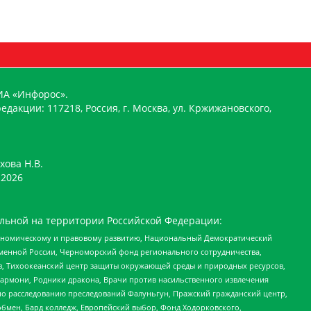
ИА «Инфорос».
едакции: 117218, Россия, г. Москва, ул. Кржижановского,
хова Н.В.
2026
льной на территории Российской Федерации:
кономическому и правовому развитию, Национальный Демократический
менной России, Черноморский фонд регионального сотрудничества,
, Тихоокеанский центр защиты окружающей среды и природных ресурсов,
 Хармони, Родники дракона, Врачи против насильственного извлечения
по расследованию преследований Фалуньгун, Пражский гражданский центр,
бмен, Бард колледж, Европейский выбор, Фонд Ходорковского,