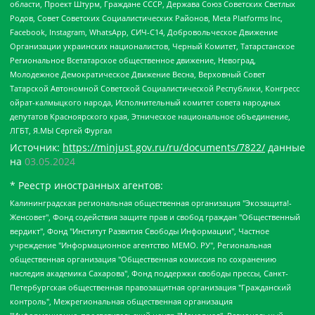
области, Проект Штурм, Граждане СССР, Держава Союз Советских Светлых
Родов, Совет Советских Социалистических Районов, Meta Platforms Inc,
Facebook, Instagram, WhatsApp, СИЧ-С14, Добровольческое Движение
Организации украинских националистов, Черный Комитет, Татарстанское
Региональное Всетатарское общественное движение, Невоград,
Молодежное Демократическое Движение Весна, Верховный Совет
Татарской Автономной Советской Социалистической Республики, Конгресс
ойрат-калмыцкого народа, Исполнительный комитет совета народных
депутатов Красноярского края, Этническое национальное объединение,
ЛГБТ, Я.МЫ Сергей Фургал
Источник:
https://minjust.gov.ru/ru/documents/7822/
данные
на
03.05.2024
* Реестр иностранных агентов:
Калининградская региональная общественная организация "Экозащита!-Женсовет", Фонд содействия защите прав и свобод граждан "Общественный вердикт", Фонд "Институт Развития Свободы Информации", Частное учреждение "Информационное агентство МЕМО. РУ", Региональная общественная организация "Общественная комиссия по сохранению наследия академика Сахарова", Фонд поддержки свободы прессы, Санкт-Петербургская общественная правозащитная организация "Гражданский контроль", Межрегиональная общественная организация "Информационно-просветительский центр "Мемориал", Региональный Фонд "Центр Защиты Прав Средств Массовой Информации", с 05.12.2023 Фонд "Центр Защиты Прав Средств массовой информации", Региональная общественная благотворительная организация помощи беженцам и мигрантам "Гражданское содействие", Негосударственное образовательное учреждение дополнительного профессионального образования (повышение квалификации) специалистов "АКАДЕМИЯ ПО ПРАВАМ ЧЕЛОВЕКА", Свердловская региональная общественная организация "Сутяжник", Автономная некоммерческая организация "Центр независимых социологических исследований", Союз общественных объединений "Российский исследовательский центр по правам человека", Региональное общественное учреждение научно-информационный центр "МЕМОРИАЛ", Некоммерческая организация "Фонд защиты гласности", Автономная некоммерческая организация "Институт прав человека", Городская общественная организация "Екатеринбургское общество "МЕМОРИАЛ", Городская общественная организация "Рязанское историко-просветительское и правозащитное общество "Мемориал" (Рязанский Мемориал), Челябинский региональный орган общественной самодеятельности – женское общественное объединение "Женщины Евразии", Челябинский региональный орган общественной самодеятельности "Уральская правозащитная группа", Фонд содействия защите здоровья и социальной справедливости имени Андрея Рылькова, Автономная Некоммерческая Организация "Аналитический Центр Юрия Левады", Автономная некоммерческая организация социальной поддержки населения "Проект Апрель", Региональная общественная организация помощи женщинам и детям, находящимся в кризисной ситуации "Информационно-методический центр "Анна", Фонд содействия развитию массовых коммуникаций и правовому просвещению "Так-так-Так", Фонд содействия устойчивому развитию "Серебряная тайга", Свердловский региональный общественный фонд социальных проектов "Новое время", "Idel.Реалии", Кавказ.Реалии, Крым.Реалии, Телеканал Настоящее Время, Татаро-башкирская служба Радио Свобода (Azatliq Radiosi), Радио Свободная Европа/Радио Свобода (PCE/PC), "Сибирь.Реалии", "Фактограф", Благотворительный фонд помощи осужденным и их семьям, Автономная некоммерческая организация "Институт глобализации и социальных движений", Фонд "В защиту прав заключенных", Частное учреждение "Центр поддержки и содействия развитию средств массовой информации", Пензенский региональный общественный благотворительный фонд "Гражданский союз", "Север.Реалии", Некоммерческая организация Фонд "Правовая инициатива", Общество с ограниченной ответственностью "Радио Свободная Европа/Радио Свобода", Чешское информационное агентство "MEDIUM-ORIENT", Красноярская региональная общественная организация "Мы против СПИДа", Камалягин Денис Николаевич, Маркелов Сергей Евгеньевич, Пономарев Лев Александрович, Савицкая Людмила Алексеевна, Автономная некоммерческая организация "Центр по работе с проблемой насилия "НАСИЛИЮ.НЕТ", Межрегиональный профессиональный союз работников здравоохранения "Альянс врачей", Юридическое лицо, зарегистрированное в Латвийской Республике, SIA "Medusa Project" (регистрационный номер 40103797863, дата регистрации 10.06.2014), Некоммерческая организация "Фонд по борьбе с коррупцией", Автономная некоммерческая организация "Институт права и публичной политики", Баданин Роман Сергеевич, Гликин Максим Александрович, Железнова Мария Михайловна, Лукьянова Юлия Сергеевна, Маетная Елизавета Витальевна, Маняхин Петр Борисович, Чуракова Ольга Владимировна, Ярош Юлия Петровна, Юридическое лицо "The Insider SIA", зарегистрированное в Риге, Латвийская Республика (дата регистрации 26.06.2015), являющееся администратором доменного имени интернет-издания "The Insider SIA", https://theins.ru, Постернак Алексей Евгеньевич, Рубин Михаил Аркадьевич, Анин Роман Александрович, Юридическое лицо Istories fonds, зарегистрированное в Латвийской Республике (регистрационный номер 50008295751, дата регистрации 24.02.2020), Великовский Дмитрий Александрович, Долинина Ирина Николаевна, Мароховская Алеся Алексеевна, Шлейнов Роман Юрьевич, Шмагун Олеся Валентиновна, Общество с ограниченной ответственностью "Альтаир 2021", Общество с ограниченной ответственностью "Вега 2021", Общество с ограниченной ответственностью "Главный редактор 2021", Общество с ограниченной ответственностью "Ромашки монолит", Важенков Артем Валерьевич, Ивановская областная общественная организация "Центр гендерных исследований", Гурман Юрий Альбертович, Медиапроект "ОВД-Инфо", Егоров Владимир Владимирович, Жилинский Владимир Александрович, Общество с ограниченной ответственностью "ЗП", Иванова София Юрьевна, Карезина Инна Павловна, Кильтау Екатерина Викторовна, Петров Алексей Викторович, Пискунов Сергей Евгеньевич, Смирнов Сергей Сергеевич, Тихонов Михаил Сергеевич, Общество с ограниченной ответственностью "ЖУРНАЛИСТ-ИНОСТРАННЫЙ АГЕНТ", Арапова Галина Юрьевна, Вольтская Татьяна Анатольевна, Американская компания "Mason G.E.S. Anonymous Foundation" (США), являющаяся владельцем интернет-издания https://mnews.world/, Компания "Stichting Bellingcat", зарегистрированная в Нидерландах (дата регистрации 11.07.2018), Захаров Андрей Вячеславович, Клепиковская Екатерина Дмитриевна, Общество с ограниченной ответственностью "МЕМО", Перл Роман Александрович, Симонов Евгений Алексеевич, Соловьева Елена Анатольевна, Сотников Даниил Владимирович, Сурначева Елизавета Дмитриевна, Автономная некоммерческая организация по защите прав человека и информированию населения "Якутия – Наше Мнение", Общество с ограниченной ответственностью "Москоу диджитал медиа", с 26.01.2023 Общество с ограниченной ответственностью "Чайка Белые сады", Ветошкина Валерия Валерьевна, Заговора Максим Александрович, Межрегиональное общественное движение "Российская ЛГБТ - сеть", Оленичев Максим Владимирович, Павлов Иван Юрьевич, Скворцова Елена Сергеевна, Общество с ограниченной ответственностью "Как бы инагент", Кочетков Игорь Викторович, Общество с ограниченной ответственностью "Честные выборы", Еланчик Олег Александрович, Общество с ограниченной ответственностью "Нобелевский призыв", Гималова Регина Эмилевна, Григорьев Андрей Валерьевич, Григорьева Алина Александровна, Ассоциация по содействию защите прав призывников, альтернативнослужащих и военнослужащих "Правозащитная группа "Гражданин.Армия.Право", Хисамова Регина Фаритовна, Автономная некоммерческая организация по реализации социально-правовых программ "Лилит", Дальневосточное общественное движение "Маяк", Санкт-Петербургская ЛГБТ-инициативная группа "Выход", Инициативная группа ЛГБТ+ "Реверс", Алексеев Андрей Викторович, Бекбулатова Таисия Львовна, Беляев Иван Михайлович, Владыкина Елена Сергеевна, Гельман Марат Александрович, Никульшина Вероника Юрьевна, Толоконникова Надежда Андреевна, Шендерович Виктор Анатольевич, Общество с ограниченной ответственностью "Данное сообщение", Общество с ограниченной ответственностью Издательский дом "Новая глава", Айнбиндер Александра Александровна, Московский комьюнити-центр для ЛГБТ+инициатив, Благотворительный фонд развития филантропии, Deutsche Welle (Германия, Kurt-Schumacher-Strasse 3, 53113 Bonn), Борзунова Мария Михайловна, Воробьев Виктор Викторович, Голубева Анна Львовна, Константинова Алла Михайловна, Малкова Ирина Владимировна, Мурадов Мурад Абдулгалимович, Осетинская Елизавета Николаевна, Понасенков Евгений Николаевич, Ганапольский Матвей Юрьевич, Киселев Евгений Алексеевич, Борухович Ирина Григорьевна, Дремин Иван Тимофеевич, Дубровский Дмитрий Викторович, Красноярская региональная общественная организация поддержки и развития альтернативных образовательных технологий и межкультурных коммуникаций "ИНТЕРРА", Маяковская Екатерина Алексеевна, Фейгин Марк Захарович, Филимонов Андрей Викторович, Дзугкоева Регина Николаевна, Доброхотов Роман Александрович, Дудь Юрий Александрович, Елкин Сергей Владимирович, Кругликов Кирилл Игоревич, Сабунаева Мария Леонидовна, Семенов Алексей Владимирович, Шаинян Карен Багратович, Шульман Екатерина Михайловна, Асафьев Артур Валерьевич, Вахштайн Виктор Семенович, Венедиктов Алексей Алексеевич, Лушникова Екатерина Евгеньевна, Волков Леонид Михайлович, Невзоров Александр Глебович, Пархоменко Сергей Борисович, Сироткин Ярослав Николаевич, Кара-Мурза Владимир Владимирович, Баранова Наталья Владимировна, Гозман Леонид Яковлевич, Кагарлицкий Борис Юльевич, Климарев Михаил Валерьевич, Милов Владимир Станиславович, Автономная некоммерческая организация Краснодарский центр современного искусства "Типография", Моргенштерн Алишер Тагирович, Соболь Любовь Эдуардовна, Общество с ограниченной ответственностью "ЛИЗА НОРМ", Каспаров Гарри Кимович, Ходорковский Михаил Борисович, Общество с ограниченной ответственностью "Апрельские тезисы", Данилович Ирина Брониславовна, Кашин Олег Владимирович, Петров Николай Владимирович, Пивоваров Алексей Владимирович, Соколов Михаил Владимирович, Цветкова Юлия Владимировна, Чичваркин Евгений Александрович, Комитет против пыток/Команда против пыток, Общество с ограниченной ответственностью "Первый научный", Общество с ограниченной ответственностью "Вертолет и ко", Белоцерковская Вероника Борисовна, Кац Максим Евгеньевич, Лазарева Татьяна Юрьевна, Шаведдинов Руслан Табризович, Яшин Илья Валерьевич, Общество с ограниченной ответственностью "Иноагент ААВ", Алешковский Дмитрий Петрович, Альбац Евгения Марковна, Быков Дмитрий Львович, Галямина Юлия Евгеньевна, Лойко Сергей Леонидович, Мартынов Кирилл Константинович, Медведев Сергей Александрович, Крашенинников Федор Геннадиевич, Гордеева Катерина Вл