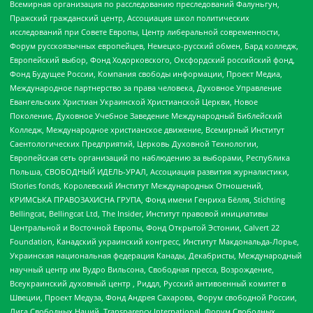
Всемирная организация по расследованию преследований Фалуньгун,
Пражский гражданский центр, Ассоциация школ политических
исследований при Совете Европы, Центр либеральной современности,
Форум русскоязычных европейцев, Немецко-русский обмен, Бард колледж,
Европейский выбор, Фонд Ходорковского, Оксфордский российский фонд,
Фонд Будущее России, Компания свободы информации, Проект Медиа,
Международное партнерство за права человека, Духовное Управление
Евангельских Христиан Украинской Христианской Церкви, Новое
Поколение, Духовное Учебное Заведение Международный Библейский
Колледж, Международное христианское движение, Всемирный Институт
Саентологических Предприятий, Церковь Духовной Технологии,
Европейская сеть организаций по наблюдению за выборами, Республика
Польша, СВОБОДНЫЙ ИДЕЛЬ-УРАЛ, Ассоциация развития журналистики,
IStories fonds, Королевский Институт Международных Отношений,
КРИМСЬКА ПРАВОЗАХИСНА ГРУПА, Фонд имени Генриха Бёлля, Stichting
Bellingcat, Bellingcat Ltd, The Insider, Институт правовой инициативы
Центральной и Восточной Европы, Фонд Открытой Эстонии, Calvert 22
Foundation, Канадский украинский конгресс, Институт Макдональда-Лорье,
Украинская национальная федерация Канады, Декабристы, Международный
научный центр им Вудро Вильсона, Свободная пресса, Возрождение,
Всеукраинский духовный центр , Риддл, Русский антивоенный комитет в
Швеции, Проект Медуза, Фонд Андрея Сахарова, Форум свободной России,
Лига Свободных Наций, Transparеncy International, Форум Свободных