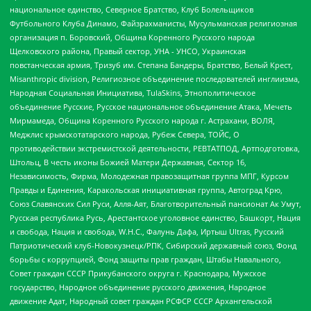
национальное единство, Северное Братство, Клуб Болельщиков
Футбольного Клуба Динамо, Файзрахманисты, Мусульманская религиозная
организация п. Боровский, Община Коренного Русского народа
Щелковского района, Правый сектор, УНА - УНСО, Украинская
повстанческая армия, Тризуб им. Степана Бандеры, Братство, Белый Крест,
Misanthropic division, Религиозное объединение последователей инглиизма,
Народная Социальная Инициатива, TulaSkins, Этнополитическое
объединение Русские, Русское национальное объединение Атака, Мечеть
Мирмамеда, Община Коренного Русского народа г. Астрахани, ВОЛЯ,
Меджлис крымскотатарского народа, Рубеж Севера, ТОЙС, О
противодействии экстремистской деятельности, РЕВТАТПОД, Артподготовка,
Штольц, В честь иконы Божией Матери Державная, Сектор 16,
Независимость, Фирма, Молодежная правозащитная группа МПГ, Курсом
Правды и Единения, Каракольская инициативная группа, Автоград Крю,
Союз Славянских Сил Руси, Алля-Аят, Благотворительный пансионат Ак Умут,
Русская республика Русь, Арестантское уголовное единство, Башкорт, Нация
и свобода, Нация и свобода, W.H.С., Фалунь Дафа, Иртыш Ultras, Русский
Патриотический клуб-Новокузнецк/РПК, Сибирский державный союз, Фонд
борьбы с коррупцией, Фонд защиты прав граждан, Штабы Навального,
Совет граждан СССР Прикубанского округа г. Краснодара, Мужское
государство, Народное объединение русского движения, Народное
движение Адат, Народный совет граждан РСФСР СССР Архангельской