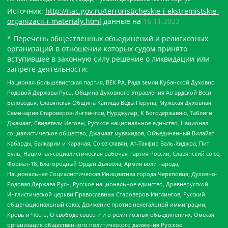
Источник:
http://nac.gov.ru/terroristicheskie-i-ekstremistskie-
organizacii-i-materialy.html
данные на
16.11.2023
* Перечень общественных объединений и религиозных
организаций в отношении которых судом принято
вступившее в законную силу решение о ликвидации или
запрете деятельности:
Национал-большевистская партия, ВЕК РА, Рада земли Кубанской Духовно
Родовой Державы Русь, Община Духовного Управления Асгардской Веси
Беловодья, Славянская Община Капища Веды Перуна, Мужская Духовная
Семинария Староверов-Инглингов, Нурджулар, К Богодержавию, Таблиги
Джамаат, Свидетели Иеговы, Русское национальное единство, Национал-
социалистическое общество, Джамаат мувахидов, Объединенный Вилайат
Кабарды, Балкарии и Карачая, Союз славян, Ат-Такфир Валь-Хиджра, Пит
Буль, Национал-социалистическая рабочая партия России, Славянский союз,
Формат-18, Благородный Орден Дьявола, Армия воли народа,
Национальная Социалистическая Инициатива города Череповца, Духовно-
Родовая Держава Русь, Русское национальное единство, Древнерусской
Инглистической церкви Православных Староверов-Инглингов, Русский
общенациональный союз, Движение против нелегальной иммиграции,
Кровь и Честь, О свободе совести и о религиозных объединениях, Омская
организация общественного политического движения Русское