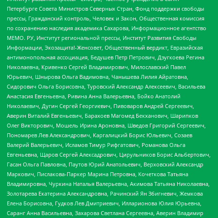
Петербурге Совета Министров Северных Стран, Фонд поддержки свободы
прессы, Гражданский контроль, Человек и Закон, Общественная комиссия
по сохранению наследия академика Сахарова, Информационное агентство
МЕМО. РУ, Институт региональной прессы, Институт Развития Свободы
Информации, Экозащита!-Женсовет, Общественный вердикт, Евразийская
антимонопольная ассоциация, Бедушев Петр Петрович, Дзугкоева Регина
Николаевна, Кривенко Сергей Владимирович, Милославский Павел
Юрьевич, Шнырова Ольга Вадимовна, Чанышева Лилия Айратовна,
Сидорович Ольга Борисовна, Туровский Александр Алексеевич, Васильева
Анастасия Евгеньевна, Ривина Анна Валерьевна, Бойко Анатолий
Николаевич, Дугин Сергей Георгиевич, Пивоваров Андрей Сергеевич,
Аверин Виталий Евгеньевич, Барахоев Магомед Бекханович, Шарипков
Олег Викторович, Мошель Ирина Ароновна, Шведов Григорий Сергеевич,
Пономарев Лев Александрович, Каргалицкий Борис Юльевич, Созаев
Валерий Валерьевич, Исламов Тимур Рифгатович, Романова Ольга
Евгеньевна, Щаров Сергей Алексадрович, Цирульников Борис Альбертович,
Гасан Ольга Павловна, Паутов Юрий Анатольевич, Верховский Александр
Маркович, Пислакова-Паркер Марина Петровна, Кочеткова Татьяна
Владимировна, Чуркина Наталья Валерьевна, Акимова Татьяна Николаевна,
Золотарева Екатерина Александровна, Рачинский Ян Збигневич, Жемкова
Елена Борисовна, Гудков Лев Дмитриевич, Илларионова Юлия Юрьевна,
Саранг Анна Васильевна, Захарова Светлана Сергеевна, Аверин Владимир