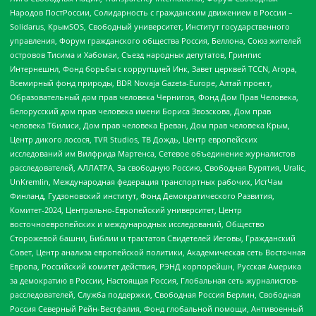
Народов ПостРоссии, Солидарность с гражданским движением в России –
Solidarus, КрымSOS, Свободный университет, Институт государственного
управления, Форум гражданского общества Россия, Беллона, Союз жителей
островов Тисима и Хабомаи, Съезд народных депутатов, Гринпис
Интернешнл, Фонд борьбы с коррупцией Инк, Завет церквей TCCN, Агора,
Всемирный фонд природы, BDR Novaja Gazeta-Europe, Алтай проект,
Образовательный дом прав человека Чернигов, Фонд Дом Прав Человека,
Белорусский дом прав человека имени Бориса Звозскова, Дом прав
человека Тбилиси, Дом прав человека Ереван, Дом прав человека Крым,
Центр дикого лосося, TVR Studios, ТВ Дождь, Центр европейских
исследований им Вилфрида Мартенса, Сетевое объединение журналистов
расследователей, АЛЛАТРА, За свободную Россию, Свободная Бурятия, Uralic,
UnKremlin, Международная федерация транспортных рабочих, ИстЧам
Финланд, Гудзоновский институт, Фонд Демократического Развития,
Комитет-2024, Центрально-Европейский университет, Центр
восточноевропейских и международных исследований, Общество
Сторожевой башни, Библии и трактатов Свидетелей Иеговы, Гражданский
Совет, Центр анализа европейской политики, Академическая сеть Восточная
Европа, Российский комитет действия, РЭНД корпорейшн, Русская Америка
за демократию в России, Настоящая Россия, Глобальная сеть журналистов-
расследователей, Служба поддержки, Свободная Россия Берлин, Свободная
Россия Северный Рейн-Вестфалия, Фонд глобальной помощи, Антивоенный