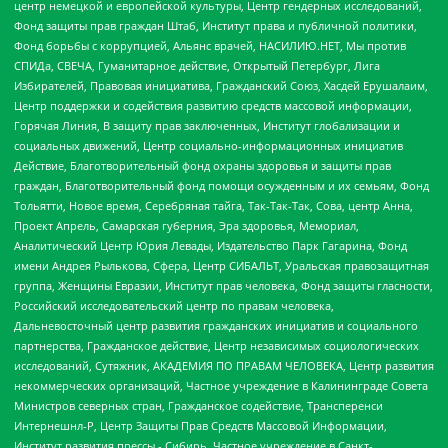
центр немецкой и европейской культуры, Центр гендерных исследований,
Фонд защиты прав граждан Штаб, Институт права и публичной политики,
Фонд борьбы с коррупцией, Альянс врачей, НАСИЛИЮ.НЕТ, Мы против
СПИДа, СВЕЧА, Гуманитарное действие, Открытый Петербург, Лига
Избирателей, Правовая инициатива, Гражданский Союз, Хасдей Ерушалаим,
Центр поддержки и содействия развитию средств массовой информации,
Горячая Линия, В защиту прав заключенных, Институт глобализации и
социальных движений, Центр социально-информационных инициатив
Действие, Благотворительный фонд охраны здоровья и защиты прав
граждан, Благотворительный фонд помощи осужденным и их семьям, Фонд
Тольятти, Новое время, Серебряная тайга, Так-Так-Так, Сова, центр Анна,
Проект Апрель, Самарская губерния, Эра здоровья, Мемориал,
Аналитический Центр Юрия Левады, Издательство Парк Гагарина, Фонд
имени Андрея Рылькова, Сфера, Центр СИБАЛЬТ, Уральская правозащитная
группа, Женщины Евразии, Институт прав человека, Фонд защиты гласности,
Российский исследовательский центр по правам человека,
Дальневосточный центр развития гражданских инициатив и социального
партнерства, Гражданское действие, Центр независимых социологических
исследований, Сутяжник, АКАДЕМИЯ ПО ПРАВАМ ЧЕЛОВЕКА, Центр развития
некоммерческих организаций, Частное учреждение в Калининграде Совета
Министров северных стран, Гражданское содействие, Трансперенси
Интернешнл-Р, Центр Защиты Прав Средств Массовой Информации,
Институт развития прессы - Сибирь, Частное учреждение в Санкт-