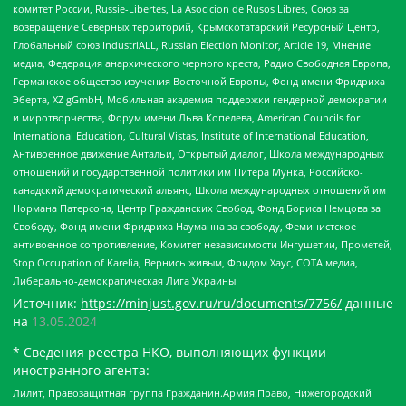
комитет России, Russie-Libertes, La Asocicion de Rusos Libres, Союз за
возвращение Северных территорий, Крымскотатарский Ресурсный Центр,
Глобальный союз IndustriALL, Russian Election Monitor, Article 19, Мнение
медиа, Федерация анархического черного креста, Радио Свободная Европа,
Германское общество изучения Восточной Европы, Фонд имени Фридриха
Эберта, XZ gGmbH, Мобильная академия поддержки гендерной демократии
и миротворчества, Форум имени Льва Копелева, American Councils for
International Education, Cultural Vistas, Institute of International Education,
Антивоенное движение Антальи, Открытый диалог, Школа международных
отношений и государственной политики им Питера Мунка, Российско-
канадский демократический альянс, Школа международных отношений им
Нормана Патерсона, Центр Гражданских Свобод, Фонд Бориса Немцова за
Свободу, Фонд имени Фридриха Науманна за свободу, Феминистское
антивоенное сопротивление, Комитет независимости Ингушетии, Прометей,
Stop Occupation of Karelia, Вернись живым, Фридом Хаус, СОТА медиа,
Либерально-демократическая Лига Украины
Источник:
https://minjust.gov.ru/ru/documents/7756/
данные
на
13.05.2024
* Сведения реестра НКО, выполняющих функции
иностранного агента:
Лилит, Правозащитная группа Гражданин.Армия.Право, Нижегородский