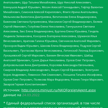
Анатольевич, Щур Татьяна Михайловна, Щур Николай Алексеевич,
Блинушов Андрей Юрьевич, Мосин Алексей Геннадьевич, Гефтер Валентин
Михайлович, Симонов Алексей Кириллович, Флиге Ирина Анатольевна,
Мельникова Валентина Дмитриевна, Вититинова Елена Владимировна,
Баженова Светлана Куприяновна, Максимов Сергей Владимирович, Беляев
Сергей Иванович, Голубева Елена Николаевна, Ганнушкина Светлана
Алексеевна, Закс Елена Владимировна, Буртина Елена Юрьевна, Гендель
Людмила Залмановна, Кокорина Екатерина Алексеевна, Шуманов Илья
Вячеславович, Арапова Галина Юрьевна, Свечников Анатолий Мариевич,
Прохоров Вадим Юрьевич, Шахова Елена Владимировна, Подузов Сергей
Васильевич, Протасова Ирина Вячеславовна, Литинский Леонид Борисович,
Лукашевский Сергей Маркович, Бахмин Вячеслав Иванович, Шабад
Анатолий Ефимович, Сухих Дарья Николаевна, Орлов Олег Петрович,
Добровольская Анна Дмитриевна, Королева Александра Евгеньевна,
Смирнов Владимир Александрович, Вицин Сергей Ефимович, Золотухин
Борис Андреевич, Левинсон Лев Семенович, Локшина Татьяна Иосифовна,
Орлов Олег Петрович, Полякова Мара Федоровна, Резник Генри Маркович,
Захаров Герман Константинович
Источник:
http://unro.minjust.ru/NKOForeignAgent.aspx
данные на
24.03.2022
* Единый федеральный список организаций, в том числе
иностранных и международных организаций, признанных