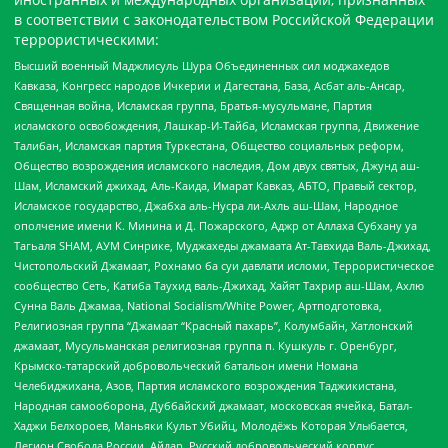
в соответствии с законодательством Российской Федерации
террористическими:
Высший военный Маджлисуль Шура Объединенных сил моджахедов
Кавказа, Конгресс народов Ичкерии и Дагестана, База, Асбат аль-Ансар,
Священная война, Исламская группа, Братья-мусульмане, Партия
исламского освобождения, Лашкар-И-Тайба, Исламская группа, Движение
Талибан, Исламская партия Туркестана, Общество социальных реформ,
Общество возрождения исламского наследия, Дом двух святых, Джунд аш-
Шам, Исламский джихад, Аль-Каида, Имарат Кавказ, АБТО, Правый сектор,
Исламское государство, Джабха аль-Нусра ли-Ахль аш-Шам, Народное
ополчение имени К. Минина и Д. Пожарского, Аджр от Аллаха Субхану уа
Тагьаля SHAM, АУМ Синрике, Муджахеды джамаата Ат-Тавхида Валь-Джихад,
Чистопольский Джамаат, Рохнамо ба суи давлати исломи, Террористическое
сообщество Сеть, Катиба Таухид валь-Джихад, Хайят Тахрир аш-Шам, Ахлю
Сунна Валь Джамаа, National Socialism/White Power, Артподготовка,
Религиозная группа “Джамаат “Красный пахарь”, Колумбайн, Хатлонский
джамаат, Мусульманская религиозная группа п. Кушкуль г. Оренбург,
Крымско-татарский добровольческий батальон имени Номана
Челебиджихана, Азов, Партия исламского возрождения Таджикистана,
Народная самооборона, Дуббайский джамаат, московская ячейка, Батал-
Хаджи Белхороев, Маньяки Культ Убийц, Молодёжь Которая Улыбается,
Легион Свобода России, Айдар, Русский добровольческий корпус