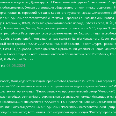
ациональное единство, Древнерусской Инглистической церкви Православных Ста
ных объединениях, Омская организация общественного политического движения Р
рганизация п. Боровский, Община Коренного Русского народа Щелковского район
гиозное объединение последователей инглиизма, Народная Социальная Инициатива,
 г. Астрахани, ВОЛЯ, Меджлис крымскотатарского народа, Рубеж Севера, ТОЙС, 
6, Независимость, Фирма, Молодежная правозащитная группа МПГ, Курсом Правд
ая республика Русь, Арестантское уголовное единство, Башкорт, Нация и свобода,
орьбы с коррупцией, Фонд защиты прав граждан, Штабы Навального, Совет гражд
ный совет граждан РСФСР СССР Архангельской области, Проект Штурм, Граждане 
tsApp, СИЧ-С14, Добровольческое Движение Организации украинских националисто
ный Совет Татарской Автономной Советской Социалистической Республики, Кон
БТ, Я.МЫ Сергей Фургал
 на
03.05.2024
мная некоммерческая организация "Центр по работе с проблемой насилия "НАСИЛИЮ.НЕТ", Межрегиональный профессиональный союз работников здравоохранения "Альянс врачей", Юридическое лицо, зарегистрированное в Латвийской Республике, SIA "Medusa Project" (регистрационный номер 40103797863, дата регистрации 10.06.2014), Некоммерческая организация "Фонд по борьбе с коррупцией", Автономная некоммерческая организация "Институт права и публичной политики", Баданин Роман Сергеевич, Гликин Максим Александрович, Железнова Мария Михайловна, Лукьянова Юлия Сергеевна, Маетная Елизавета Витальевна, Маняхин Петр Борисович, Чуракова Ольга Владимировна, Ярош Юлия Петровна, Юридическое лицо "The Insider SIA", зарегистрированное в Риге, Латвийская Республика (дата регистрации 26.06.2015), являющееся администратором доменного имени интернет-издания "The Insider SIA", https://theins.ru, Постернак Алексей Евгеньевич, Рубин Михаил Аркадьевич, Анин Роман Александрович, Юридическое лицо Istories fonds, зарегистрированное в Латвийской Республике (регистрационный номер 50008295751, дата регистрации 24.02.2020), Великовский Дмитрий Александрович, Долинина Ирина Николаевна, Мароховская Алеся Алексеевна, Шлейнов Роман Юрьевич, Шмагун Олеся Валентиновна, Общество с ограниченной ответственностью "Альтаир 2021", Общество с ограниченной ответственностью "Вега 2021", Общество с ограниченной ответственностью "Главный редактор 2021", Общество с ограниченной ответственностью "Ромашки монолит", Важенков Артем Валерьевич, Ивановская областная общественная организация "Центр гендерных исследований", Гурман Юрий Альбертович, Медиапроект "ОВД-Инфо", Егоров Владимир Владимирович, Жилинский Владимир Александрович, Общество с ограниченной ответственностью "ЗП", Иванова София Юрьевна, Карезина Инна Павловна, Кильтау Екатерина Викторовна, Петров Алексей Викторович, Пискунов Сергей Евгеньевич, Смирнов Сергей Сергеевич, Тихонов Михаил Сергеевич, Общество с ограниченной ответственностью "ЖУРНАЛИСТ-ИНОСТРАННЫЙ АГЕНТ", Арапова Галина Юрьевна, Вольтская Татьяна Анатольевна, Американская компания "Mason G.E.S. Anonymous Foundation" (США), являющаяся владельцем интернет-издания https://mnews.world/, Компания "Stichting Bellingcat", зарегистрированная в Нидерландах (дата регистрации 11.07.2018), Захаров Андрей Вячеславович, Клепиковская Екатерина Дмитриевна, Общество с ограниченной ответственностью "МЕМО", Перл Роман Александрович, Симонов Евгений Алексеевич, Соловьева Елена Анатольевна, Сотников Даниил Владимирович, Сурначева Елизавета Дмитриевна, Автономная некоммерческая организация по защите прав человека и информированию населения "Якутия – Наше Мнение", Общество с ограниченной ответственностью "Москоу диджитал медиа", с 26.01.2023 Общество с ограниченной ответственностью "Чайка Белые сады", Ветошкина Валерия Валерьевна, Заговора Максим Александрович, Межрегиональное общественное движение "Российская ЛГБТ - сеть", Оленичев Максим Владимирович, Павлов Иван Юрьевич, Скворцова Елена Сергеевна, Общество с ограниченной ответственностью "Как бы инагент", Кочетков Игорь Викторович, Общество с ограниченной ответственностью "Честные выборы", Еланчик Олег Александрович, Общество с ограниченной ответственностью "Нобелевский призыв", Гималова Регина Эмилевна, Григорьев Андрей Валерьевич, Григорьева Алина Александровна, Ассоциация по содействию защите прав призывников, альтернативнослужащих и военнослужащих "Правозащитная группа "Гражданин.Армия.Право", Хисамова Регина Фаритовна, Автономная некоммерческая организация по реализации социально-правовых программ "Лилит", Дальн