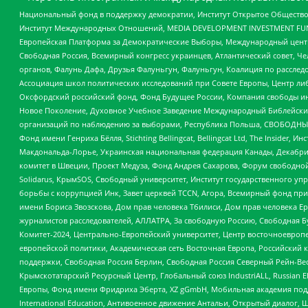
Национальный фонд в поддержку демократии, Институт Открытое Общество
Институт Международных Отношений, MEDIA DEVELOPMENT INVESTMENT FUND,
Европейская Платформа за Демократические Выборы, Международный цент
Свободная Россия, Всемирный конгресс украинцев, Атлантический совет, Ч
органов, Фалунь Дафа, Друзья Фалуньгун, Фалуньгун, Коалиция по рассле
Ассоциация школ политических исследований при Совете Европы, Центр ли
Оксфордский российский фонд, Фонд Будущее России, Компания свободы ин
Новое Поколение, Духовное Учебное Заведение Международный Библейский
организаций по наблюдению за выборами, Республика Польша, СВОБОДНЫЙ
Фонд имени Генриха Бёлля, Stichting Bellingcat, Bellingcat Ltd, The Inside
Макдональда-Лорье, Украинская национальная федерация Канады, Декабрис
комитет в Швеции, Проект Медуза, Фонд Андрея Сахарова, Форум свободной 
Solidarus, КрымSOS, Свободный университет, Институт государственного у
борьбы с коррупцией Инк, Завет церквей TCCN, Агора, Всемирный фонд при
имени Бориса Звозскова, Дом прав человека Тбилиси, Дом прав человека Ер
журналистов расследователей, АЛЛАТРА, За свободную Россию, Свободная Б
Комитет-2024, Центрально-Европейский университет, Центр восточноевроп
европейской политики, Академическая сеть Восточная Европа, Российский к
поддержки, Свободная Россия Берлин, Свободная Россия Северный Рейн-Вест
Крымскотатарский Ресурсный Центр, Глобальный союз IndustriALL, Russian E
Европы, Фонд имени Фридриха Эберта, XZ gGmbH, Мобильная академия поддержк
International Education, Антивоенное движение Антальи, Открытый диало