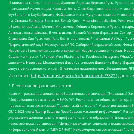
Инициатива города Череповца, Духовно-Родовая Держава Русь, Русское н
нелегальной иммиграции, Кровь и Честь, О свободе совести и о религиоз
Футбольного Клуба Динамо, Файзрахманисты, Мусульманская религиозная о
им. Степана Бандеры, Братство, Белый Крест, Misanthropic division, Рели
объединение Атака, Мечеть Мирмамеда, Община Коренного Русского народа
Артподготовка, Штольц, В честь иконы Божией Матери Державная, Сектор 1
Славянских Сил Руси, Алля-Аят, Благотворительный пансионат Ак Умут, Русск
Патриотический клуб-Новокузнецк/РПК, Сибирский державный союз, Фонд б
Народное объединение русского движения, Народное движение Адат, Народ
Социалистических Районов, Meta Platforms Inc, Facebook, Instagram, Wha
движение, Невоград, Молодежное Демократическое Движение Весна, Верхов
депутатов Красноярского края, Этническое национальное объединение, ЛГ
Источник:
https://minjust.gov.ru/ru/documents/7822/
данные
* Реестр иностранных агентов:
Калининградская региональная общественная организация "Экозащита!-Женсовет", Фонд содействия защите прав и свобод граждан "Общественный вердикт", Фонд "Институт Развития Свободы Информации", Частное учреждение "Информационное агентство МЕМО. РУ", Региональная общественная организация "Общественная комиссия по сохранению наследия академика Сахарова", Фонд поддержки свободы прессы, Санкт-Петербургская общественная правозащитная организация "Гражданский контроль", Межрегиональная общественная организация "Информационно-просветительский центр "Мемориал", Региональный Фонд "Центр Защиты Прав Средств Массовой Информации", с 05.12.2023 Фонд "Центр Защиты Прав Средств массовой информации", Региональная общественная благотворительная организация помощи беженцам и мигрантам "Гражданское содействие", Негосударственное образовательное учреждение дополнительного профессионального образования (повышение квалификации) специалистов "АКАДЕМИЯ ПО ПРАВАМ ЧЕЛОВЕКА", Свердловская региональная общественная организация "Сутяжник", Автономная некоммерческая организация "Центр независимых социологических исследований", Союз общественных объединений "Российский исследовательский центр по правам человека", Региональное общественное учреждение научно-информационный центр "МЕМОРИАЛ", Некоммерческая организация "Фонд защиты гласности", Автономная некоммерческая организация "Институт прав человека", Городская общественная организация "Екатеринбургское общество "МЕМОРИАЛ", Городская общественная организация "Рязанское историко-просветительское и правозащитное общество "Мемориал" (Рязанский Мемориал), Челябинский региональный орган общественной самодеятельности – женское общественное объединение "Женщины Евразии", Челябинский региональный орган общественной самодеятельности "Уральская правозащитная группа", Фонд содействия защите здоровья и социальной справедливости имени Андрея Рылькова, Автономная Некоммерческая Организация "Аналитический Центр Юрия Левады", Автономная некоммерческая организация социальной поддержки населения "Проект Апрель", Региональная общественная организация помощи женщинам и детям, находящимся в кризисной ситуации "Информационно-методический центр "Анна", Фонд содействия развитию массовых коммуникаций и правовому просвещению "Так-так-Так", Фонд содействия устойчивому развитию "Серебряная тайга", Свердловский региональный общественный фонд социальных проектов "Новое время", "Idel.Реалии", Кавказ.Реалии, Крым.Реалии, Телеканал Настоящее Время, Татаро-башкирская служба Радио Свобода (Azatliq Radiosi), Радио Свободная Европа/Радио Свобода (PCE/PC), "Сибирь.Реалии", "Фактограф", Благотворительный фонд помощи осужденным и их семьям, Автономная некоммерческая организация "Институт глобализации и социальных движений", Фонд "В защиту прав заключенных", Частное учреждение "Центр поддержки и содействия развитию средств массовой информации", Пензенский региональный общественный благотворительный фонд "Гражданский союз", "Север.Реалии", Некоммерческая организация Фонд "Правовая инициатива", Общество с ограниченной ответственностью "Радио Свободная Европа/Радио Свобода", Чешское информационное агентство "MEDIUM-ORIENT", Красноярская региональная общественная организация "Мы против СПИДа", Камалягин Денис Николаевич, Маркелов Сергей Евгеньевич, Пономарев Лев Александрович, Савицкая Людмила Алексеевна, Автоно