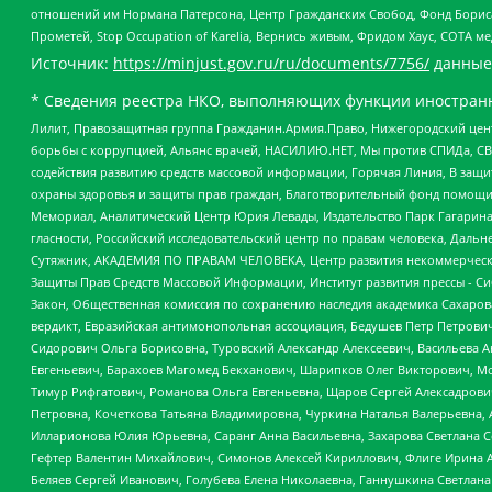
отношений им Нормана Патерсона, Центр Гражданских Свобод, Фонд Бориса
Прометей, Stop Occupation of Karelia, Вернись живым, Фридом Хаус, СОТА 
Источник:
https://minjust.gov.ru/ru/documents/7756/
данные
* Сведения реестра НКО, выполняющих функции иностранн
Лилит, Правозащитная группа Гражданин.Армия.Право, Нижегородский цент
борьбы с коррупцией, Альянс врачей, НАСИЛИЮ.НЕТ, Мы против СПИДа, СВЕ
содействия развитию средств массовой информации, Горячая Линия, В защ
охраны здоровья и защиты прав граждан, Благотворительный фонд помощи ос
Мемориал, Аналитический Центр Юрия Левады, Издательство Парк Гагарина
гласности, Российский исследовательский центр по правам человека, Даль
Сутяжник, АКАДЕМИЯ ПО ПРАВАМ ЧЕЛОВЕКА, Центр развития некоммерческих
Защиты Прав Средств Массовой Информации, Институт развития прессы - Си
Закон, Общественная комиссия по сохранению наследия академика Сахаров
вердикт, Евразийская антимонопольная ассоциация, Бедушев Петр Петрови
Сидорович Ольга Борисовна, Туровский Александр Алексеевич, Васильева А
Евгеньевич, Барахоев Магомед Бекханович, Шарипков Олег Викторович, М
Тимур Рифгатович, Романова Ольга Евгеньевна, Щаров Сергей Алексадрови
Петровна, Кочеткова Татьяна Владимировна, Чуркина Наталья Валерьевна, 
Илларионова Юлия Юрьевна, Саранг Анна Васильевна, Захарова Светлана 
Гефтер Валентин Михайлович, Симонов Алексей Кириллович, Флиге Ирина 
Беляев Сергей Иванович, Голубева Елена Николаевна, Ганнушкина Светлана