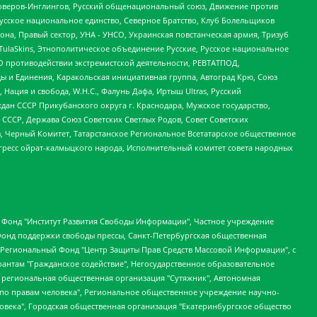
роверов-Инглингов, Русский общенациональный союз, Движение против
усское национальное единство, Северное Братство, Клуб Болельщиков
а, Правый сектор, УНА - УНСО, Украинская повстанческая армия, Тризуб
 TulaSkins, Этнополитическое объединение Русские, Русское национальное
О противодействии экстремистской деятельности, РЕВТАТПОД,
ы и Единения, Каракольская инициативная группа, Автоград Крю, Союз
 Нация и свобода, W.H.С., Фалунь Дафа, Иртыш Ultras, Русский
ан СССР Прикубанского округа г. Краснодара, Мужское государство,
СССР, Держава Союз Советских Светлых Родов, Совет Советских
в, Черный Комитет, Татарстанское Региональное Всетатарское общественное
гресс ойрат-калмыцкого народа, Исполнительный комитет совета народных
евосточное общественное движение "Маяк", Санкт-Петербургская ЛГБТ-инициативная группа "Выход", Инициативная группа ЛГБТ+ "Реверс", Алексеев Андрей Викторович, Бекбулатова Таисия Львовна, Беляев Иван Михайлович, Владыкина Елена Сергеевна, Гельман Марат Александрович, Никульшина Вероника Юрьевна, Толоконникова Надежда Андреевна, Шендерович Виктор Анатольевич, Общество с ограниченной ответственностью "Данное сообщение", Общество с ограниченной ответственностью Издательский дом "Новая глава", Айнбиндер Александра Александровна, Московский комьюнити-центр для ЛГБТ+инициатив, Благотворительный фонд развития филантропии, Deutsche Welle (Германия, Kurt-Schumacher-Strasse 3, 53113 Bonn), Борзунова Мария Михайловна, Воробьев Виктор Викторович, Голубева Анна Львовна, Константинова Алла Михайловна, Малкова Ирина Владимировна, Мурадов Мурад Абдулгалимович, Осетинская Елизавета Николаевна, Понасенков Евгений Николаевич, Ганапольский Матвей Юрьевич, Киселев Евгений Алексеевич, Борухович Ирина Григорьевна, Дремин Иван Тимофеевич, Дубровский Дмитрий Викторович, Красноярская региональная общественная организация поддержки и развития альтернативных образовательных технологий и межкультурных коммуникаций "ИНТЕРРА", Маяковская Екатерина Алексеевна, Фейгин Марк Захарович, Филимонов Андрей Викторович, Дзугкоева Регина Николаевна, Доброхотов Роман Александрович, Дудь Юрий Александрович, Елкин Сергей Владимирович, Кругликов Кирилл Игоревич, Сабунаева Мария Леонидовна, Семенов Алексей Владимирович, Шаинян Карен Багратович, Шульман Екатерина Михайловна, Асафьев Артур Валерьевич, Вахштайн Виктор Семенович, Венедиктов Алексей Алексеевич, Лушникова Екатерина Евгеньевна, Волков Леонид Михайлович, Невзоров Александр Глебович, Пархоменко Сергей Борисович, Сироткин Ярослав Николаевич, Кара-Мурза Владимир Владимирович, Баранова Наталья Владимировна, Гозман Леонид Яковлевич, Кагарлицкий Борис Юльевич, Климарев Михаил Валерьевич, Милов Владимир Станиславович, Автономная некоммерческая организация Краснодарский центр современного искусства "Типография", Моргенштерн Алишер Тагирович, Соболь Любовь Эдуардовна, Общество с ограниченной ответственностью "ЛИЗА НОРМ", Каспаров Гарри Кимович, Ходорковский Михаил Борисович, Общество с ограниченной ответственностью "Апрельские тезисы", Данилович Ирина Брониславовна, Кашин Олег Владимирович, Петров Николай Владимирович, Пивоваров Алексей Владимирович, Соколов Михаил Владимирович, Цветкова Юлия Владимировна, Чичваркин Евгений Александрович, Комитет против пыток/Команда против пыток, Общество с ограниченной ответственностью "Первый научный", Общество с ограниченной ответственностью "Вертолет и ко", Белоцерковская Вероника Борисовна, Кац Максим Евгеньевич, Лазарева Татьяна Юрьевна, Шаведдинов Руслан Табризович, Яшин Илья Валерьевич, Общество с ограниченной ответственностью "Иноагент ААВ", Алешковский Дмитрий Петрович, Альбац Евгения Марковна, Быков Дмитрий Львович, Галямина Юлия Евгеньевна, Лойко Сергей Леонидович, Мартынов Кирилл Константинович, Медведев Сергей Александрович, Крашенинников Федор Геннадиевич, Гордеева Катерина Вл