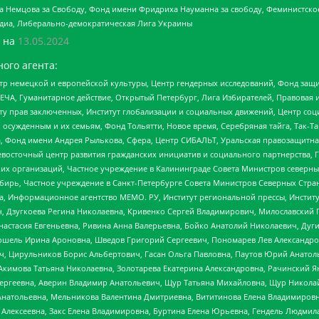
 Немцова за Свободу, Фонд имени Фридриха Науманна за свободу, Феминистско
медиа, Либерально-демократическая Лига Украины
 на
13.05.2024
ого агента:
р немецкой и европейской культуры, Центр гендерных исследований, Фонд защи
ЧА, Гуманитарное действие, Открытый Петербург, Лига Избирателей, Правовая 
иту прав заключенных, Институт глобализации и социальных движений, Центр 
ужденным и их семьям, Фонд Тольятти, Новое время, Серебряная тайга, Так-Так-
, Фонд имени Андрея Рылькова, Сфера, Центр СИБАЛЬТ, Уральская правозащитна
невосточный центр развития гражданских инициатив и социального партнерства, 
 организаций, Частное учреждение в Калининграде Совета Министров северных 
бирь, Частное учреждение в Санкт-Петербурге Совета Министров Северных Стра
а, Информационное агентство МЕМО. РУ, Институт региональной прессы, Инсти
ч, Дзугкоева Регина Николаевна, Кривенко Сергей Владимирович, Милославски
настасия Евгеньевна, Ривина Анна Валерьевна, Бойко Анатолий Николаевич, Дуг
ошель Ирина Ароновна, Шведов Григорий Сергеевич, Пономарев Лев Александро
ч, Цирульников Борис Альбертович, Гасан Ольга Павловна, Паутов Юрий Анато
Акимова Татьяна Николаевна, Золотарева Екатерина Александровна, Рачинский Я
Сергеевна, Аверин Владимир Анатольевич, Щур Татьяна Михайловна, Щур Никола
Анатольевна, Мельникова Валентина Дмитриевна, Вититинова Елена Владимировн
 Алексеевна, Закс Елена Владимировна, Буртина Елена Юрьевна, Гендель Людмил