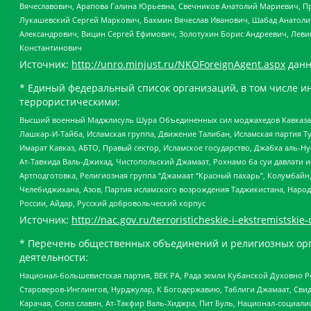
Вячеславович, Арапова Галина Юрьевна, Свечников Анатолий Мариевич, П
Лукашевский Сергей Маркович, Бахмин Вячеслав Иванович, Шабад Анатоли
Александрович, Вицин Сергей Ефимович, Золотухин Борис Андреевич, Леви
Константинович
Источник:
http://unro.minjust.ru/NKOForeignAgent.aspx
данн
* Единый федеральный список организаций, в том числе и
террористическими:
Высший военный Маджлисуль Шура Объединенных сил моджахедов Кавказа, Ко
Лашкар-И-Тайба, Исламская группа, Движение Талибан, Исламская партия Т
Имарат Кавказ, АБТО, Правый сектор, Исламское государство, Джабха аль-
Ат-Тавхида Валь-Джихад, Чистопольский Джамаат, Рохнамо ба суи давлати и
Артподготовка, Религиозная группа “Джамаат “Красный пахарь”, Колумбайн
Челебиджихана, Азов, Партия исламского возрождения Таджикистана, Народ
России, Айдар, Русский добровольческий корпус
Источник:
http://nac.gov.ru/terroristicheskie-i-ekstremistskie-
* Перечень общественных объединений и религиозных орг
деятельности:
Национал-большевистская партия, ВЕК РА, Рада земли Кубанской Духовно
Староверов-Инглингов, Нурджулар, К Богодержавию, Таблиги Джамаат, Сви
Карачая, Союз славян, Ат-Такфир Валь-Хиджра, Пит Буль, Национал-социал