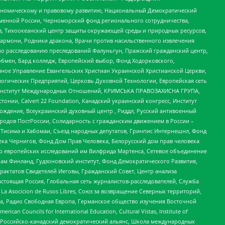
кономическому и правовому развитию, Национальный Демократический
менной России, Черноморский фонд регионального сотрудничества,
, Тихоокеанский центр защиты окружающей среды и природных ресурсов,
 Хармони, Родники дракона, Врачи против насильственного извлечения
по расследованию преследований Фалуньгун, Пражский гражданский центр,
бмен, Бард колледж, Европейский выбор, Фонд Ходорковского,
ное Управление Евангельских Христиан Украинской Христианской Церкви,
огических Предприятий, Церковь Духовной Технологии, Европейская сеть
ий Институт Международных Отношений, КРИМСЬКА ПРАВОЗАХИСНА ГРУПА,
стонии, Calvert 22 Foundation, Канадский украинский конгресс, Институт
ждение, Всеукраинский духовный центр , Риддл, Русский антивоенный
ародов ПостРоссии, Солидарность с гражданским движением в России –
в Тисима и Хабомаи, Съезд народных депутатов, Гринпис Интернешнл, Фонд
ека Чернигов, Фонд Дом Прав Человека, Белорусский дом прав человека
нтр европейских исследований им Вилфрида Мартенса, Сетевое объединение
Чам Финланд, Гудзоновский институт, Фонд Демократического Развития,
актатов Свидетелей Иеговы, Гражданский Совет, Центр анализа
астоящая Россия, Глобальная сеть журналистов-расследователей, Служба
a Asocicion de Rusos Libres, Союз за возвращение Северных территорий,
еста, Радио Свободная Европа, Германское общество изучения Восточной
ouncils for International Education, Cultural Vistas, Institute of
, Российско-канадский демократический альянс, Школа международных