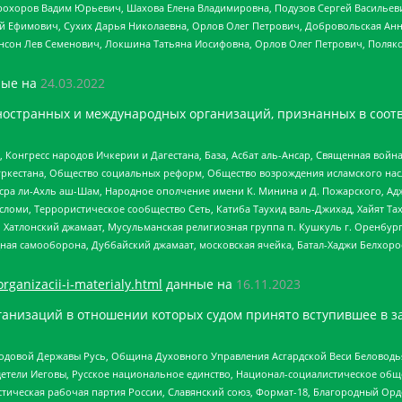
рохоров Вадим Юрьевич, Шахова Елена Владимировна, Подузов Сергей Васильеви
й Ефимович, Сухих Дарья Николаевна, Орлов Олег Петрович, Добровольская Анн
нсон Лев Семенович, Локшина Татьяна Иосифовна, Орлов Олег Петрович, Поляк
ые на
24.03.2022
ностранных и международных организаций, признанных в соотв
нгресс народов Ичкерии и Дагестана, База, Асбат аль-Ансар, Священная война,
уркестана, Общество социальных реформ, Общество возрождения исламского насл
Нусра ли-Ахль аш-Шам, Народное ополчение имени К. Минина и Д. Пожарского, Ад
сломи, Террористическое сообщество Сеть, Катиба Таухид валь-Джихад, Хайят Тах
, Хатлонский джамаат, Мусульманская религиозная группа п. Кушкуль г. Оренбу
ная самооборона, Дуббайский джамаат, московская ячейка, Батал-Хаджи Белхор
organizacii-i-materialy.html
данные на
16.11.2023
анизаций в отношении которых судом принято вступившее в з
 Родовой Державы Русь, Община Духовного Управления Асгардской Веси Беловод
детели Иеговы, Русское национальное единство, Национал-социалистическое об
истическая рабочая партия России, Славянский союз, Формат-18, Благородный Ор