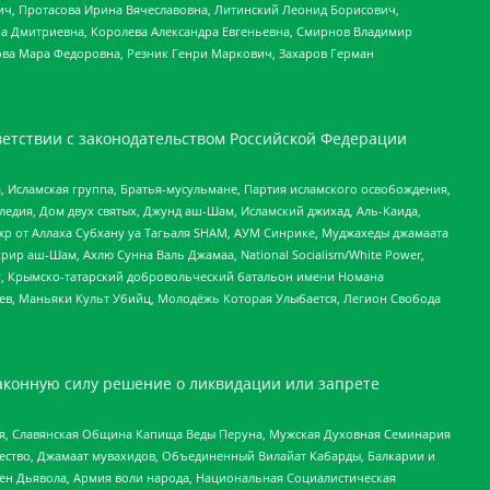
ч, Протасова Ирина Вячеславовна, Литинский Леонид Борисович,
а Дмитриевна, Королева Александра Евгеньевна, Смирнов Владимир
ова Мара Федоровна, Резник Генри Маркович, Захаров Герман
етствии с законодательством Российской Федерации
 Исламская группа, Братья-мусульмане, Партия исламского освобождения,
едия, Дом двух святых, Джунд аш-Шам, Исламский джихад, Аль-Каида,
жр от Аллаха Субхану уа Тагьаля SHAM, АУМ Синрике, Муджахеды джамаата
рир аш-Шам, Ахлю Сунна Валь Джамаа, National Socialism/White Power,
рг, Крымско-татарский добровольческий батальон имени Номана
оев, Маньяки Культ Убийц, Молодёжь Которая Улыбается, Легион Свобода
аконную силу решение о ликвидации или запрете
ья, Славянская Община Капища Веды Перуна, Мужская Духовная Семинария
щество, Джамаат мувахидов, Объединенный Вилайат Кабарды, Балкарии и
ден Дьявола, Армия воли народа, Национальная Социалистическая