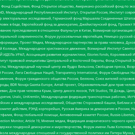
 Фонд Содействия, Фонд Открытое общество, Американо-российский фонд по э
 Международный Республиканский Институт, Открытая Россия, Институт совре
р электоральных исследований, Германский фонд Маршалла Соединенных Штатов
еловек в беде, Европейский фонд за демократию, Джеймстаунский фонд, Прожект
дованию преследования в отношении Фалуньгун в Китае, Всемирная организация 
беральной современности, Форум русскоязычных европейцев, Немецко-русский о
формации, Проект Медиа, Международное партнерство за права человека, Духов
 Колледж, Международное христианское движение, Всемирный Институт Саентол
 ИДЕЛЬ-УРАЛ, Ассоциация развития журналистики, IStories fonds, Королевск
r, Институт правовой инициативы Центральной и Восточной Европы, Фонд Открытой Э
ты, Международный научный центр им Вудро Вильсона, Свободная пресса, Возро
России, Лига Свободных Наций, Transparеncy International, Форум Свободных Н
правления, Форум гражданского общества Россия, Беллона, Союз жителей острово
роды, BDR Novaja Gazeta-Europe, Алтай проект, Образовательный дом прав челов
еван, Дом прав человека Крым, Центр дикого лосося, TVR Studios, ТВ Дождь, Це
урятия, Uralic, UnKremlin, Международная федерация транспортных рабочих, Ист
ейских и международных исследований, Общество Сторожевой башни, Библии и тр
омитет действия, РЭНД корпорейшн, Русская Америка за демократию в России, Н
фалия, Фонд глобальной помощи, Антивоенный комитет России, Russie-Libertes, L
lection Monitor, Article 19, Мнение медиа, Федерация анархического черного кр
и гендерной демократии и миротворчества, Форум имени Льва Копелева, American C
г, Школа международных отношений и государственной политики им Питера Мунка