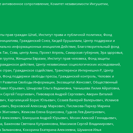
е антивоенное сопротивление, Комитет независимости Ингушетии,
ты прав граждан Штаб, Институт права и публичной политики, Фонд
инициатива, Гражданский Союз, Хасдей Ерушалаим, Центр поддержки и
социально-информационных инициатив Действие, Благотворительный фонд
Так, Сова, центр Анна, Проект Апрель, Самарская губерния, Эра здоровья,
я группа, Женщины Евразии, Институт прав человека, Фонд защиты
Гражданское действие, Центр независимых социологических исследований,
стран, Гражданское содействие, Трансперенси Интернешнл-Р, Центр
н, Фонд поддержки свободы прессы, Гражданский контроль, Человек и
тут Развития Свободы Информации, Экозащита!-Женсовет, Общественный
й Павел Юрьевич, Шнырова Ольга Вадимовна, Чанышева Лилия Айратовна,
ин Сергей Георгиевич, Пивоваров Андрей Сергеевич, Аверин Виталий
вич, Каргалицкий Борис Юльевич, Созаев Валерий Валерьевич, Исламов
льевич, Верховский Александр Маркович, Пислакова-Паркер Марина
н Збигневич, Жемкова Елена Борисовна, Гудков Лев Дмитриевич,
й Алексеевич, Блинушов Андрей Юрьевич, Мосин Алексей Геннадьевич,
а, Баженова Светлана Куприяновна, Максимов Сергей Владимирович,
а Залмановна, Кокорина Екатерина Алексеевна, Шуманов Илья