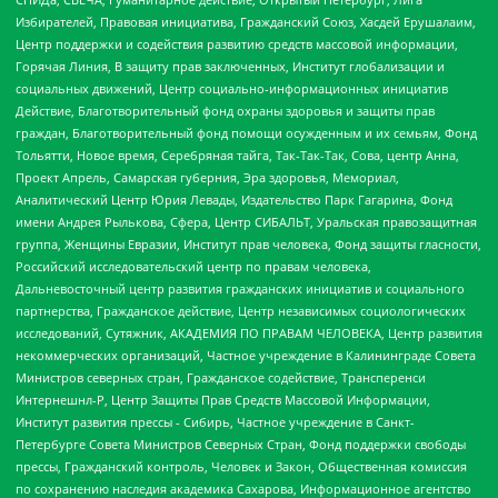
Избирателей, Правовая инициатива, Гражданский Союз, Хасдей Ерушалаим,
Центр поддержки и содействия развитию средств массовой информации,
Горячая Линия, В защиту прав заключенных, Институт глобализации и
социальных движений, Центр социально-информационных инициатив
Действие, Благотворительный фонд охраны здоровья и защиты прав
граждан, Благотворительный фонд помощи осужденным и их семьям, Фонд
Тольятти, Новое время, Серебряная тайга, Так-Так-Так, Сова, центр Анна,
Проект Апрель, Самарская губерния, Эра здоровья, Мемориал,
Аналитический Центр Юрия Левады, Издательство Парк Гагарина, Фонд
имени Андрея Рылькова, Сфера, Центр СИБАЛЬТ, Уральская правозащитная
группа, Женщины Евразии, Институт прав человека, Фонд защиты гласности,
Российский исследовательский центр по правам человека,
Дальневосточный центр развития гражданских инициатив и социального
партнерства, Гражданское действие, Центр независимых социологических
исследований, Сутяжник, АКАДЕМИЯ ПО ПРАВАМ ЧЕЛОВЕКА, Центр развития
некоммерческих организаций, Частное учреждение в Калининграде Совета
Министров северных стран, Гражданское содействие, Трансперенси
Интернешнл-Р, Центр Защиты Прав Средств Массовой Информации,
Институт развития прессы - Сибирь, Частное учреждение в Санкт-
Петербурге Совета Министров Северных Стран, Фонд поддержки свободы
прессы, Гражданский контроль, Человек и Закон, Общественная комиссия
по сохранению наследия академика Сахарова, Информационное агентство