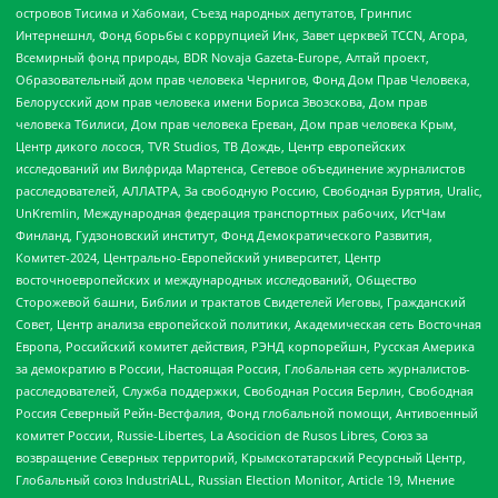
островов Тисима и Хабомаи, Съезд народных депутатов, Гринпис
Интернешнл, Фонд борьбы с коррупцией Инк, Завет церквей TCCN, Агора,
Всемирный фонд природы, BDR Novaja Gazeta-Europe, Алтай проект,
Образовательный дом прав человека Чернигов, Фонд Дом Прав Человека,
Белорусский дом прав человека имени Бориса Звозскова, Дом прав
человека Тбилиси, Дом прав человека Ереван, Дом прав человека Крым,
Центр дикого лосося, TVR Studios, ТВ Дождь, Центр европейских
исследований им Вилфрида Мартенса, Сетевое объединение журналистов
расследователей, АЛЛАТРА, За свободную Россию, Свободная Бурятия, Uralic,
UnKremlin, Международная федерация транспортных рабочих, ИстЧам
Финланд, Гудзоновский институт, Фонд Демократического Развития,
Комитет-2024, Центрально-Европейский университет, Центр
восточноевропейских и международных исследований, Общество
Сторожевой башни, Библии и трактатов Свидетелей Иеговы, Гражданский
Совет, Центр анализа европейской политики, Академическая сеть Восточная
Европа, Российский комитет действия, РЭНД корпорейшн, Русская Америка
за демократию в России, Настоящая Россия, Глобальная сеть журналистов-
расследователей, Служба поддержки, Свободная Россия Берлин, Свободная
Россия Северный Рейн-Вестфалия, Фонд глобальной помощи, Антивоенный
комитет России, Russie-Libertes, La Asocicion de Rusos Libres, Союз за
возвращение Северных территорий, Крымскотатарский Ресурсный Центр,
Глобальный союз IndustriALL, Russian Election Monitor, Article 19, Мнение