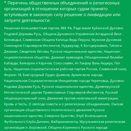
* Перечень общественных объединений и религиозных
организаций в отношении которых судом принято
вступившее в законную силу решение о ликвидации или
запрете деятельности:
Национал-большевистская партия, ВЕК РА, Рада земли Кубанской Духовно
Родовой Державы Русь, Община Духовного Управления Асгардской Веси
Беловодья, Славянская Община Капища Веды Перуна, Мужская Духовная
Семинария Староверов-Инглингов, Нурджулар, К Богодержавию, Таблиги
Джамаат, Свидетели Иеговы, Русское национальное единство, Национал-
социалистическое общество, Джамаат мувахидов, Объединенный Вилайат
Кабарды, Балкарии и Карачая, Союз славян, Ат-Такфир Валь-Хиджра, Пит
Буль, Национал-социалистическая рабочая партия России, Славянский союз,
Формат-18, Благородный Орден Дьявола, Армия воли народа,
Национальная Социалистическая Инициатива города Череповца, Духовно-
Родовая Держава Русь, Русское национальное единство, Древнерусской
Инглистической церкви Православных Староверов-Инглингов, Русский
общенациональный союз, Движение против нелегальной иммиграции,
Кровь и Честь, О свободе совести и о религиозных объединениях, Омская
организация общественного политического движения Русское
национальное единство, Северное Братство, Клуб Болельщиков
Футбольного Клуба Динамо, Файзрахманисты, Мусульманская религиозная
организация п. Боровский, Община Коренного Русского народа