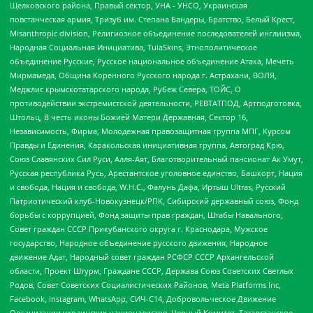
Щелковского района, Правый сектор, УНА - УНСО, Украинская
повстанческая армия, Тризуб им. Степана Бандеры, Братство, Белый Крест,
Misanthropic division, Религиозное объединение последователей инглиизма,
Народная Социальная Инициатива, TulaSkins, Этнополитическое
объединение Русские, Русское национальное объединение Атака, Мечеть
Мирмамеда, Община Коренного Русского народа г. Астрахани, ВОЛЯ,
Меджлис крымскотатарского народа, Рубеж Севера, ТОЙС, О
противодействии экстремистской деятельности, РЕВТАТПОД, Артподготовка,
Штольц, В честь иконы Божией Матери Державная, Сектор 16,
Независимость, Фирма, Молодежная правозащитная группа МПГ, Курсом
Правды и Единения, Каракольская инициативная группа, Автоград Крю,
Союз Славянских Сил Руси, Алля-Аят, Благотворительный пансионат Ак Умут,
Русская республика Русь, Арестантское уголовное единство, Башкорт, Нация
и свобода, Нация и свобода, W.H.С., Фалунь Дафа, Иртыш Ultras, Русский
Патриотический клуб-Новокузнецк/РПК, Сибирский державный союз, Фонд
борьбы с коррупцией, Фонд защиты прав граждан, Штабы Навального,
Совет граждан СССР Прикубанского округа г. Краснодара, Мужское
государство, Народное объединение русского движения, Народное
движение Адат, Народный совет граждан РСФСР СССР Архангельской
области, Проект Штурм, Граждане СССР, Держава Союз Советских Светлых
Родов, Совет Советских Социалистических Районов, Meta Platforms Inc,
Facebook, Instagram, WhatsApp, СИЧ-С14, Добровольческое Движение
Организации украинских националистов, Черный Комитет, Татарстанское