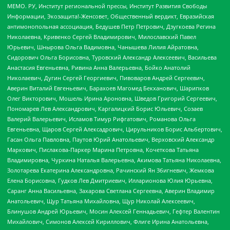
МЕМО. РУ, Институт региональной прессы, Институт Развития Свободы
Информации, Экозащита!-Женсовет, Общественный вердикт, Евразийская
антимонопольная ассоциация, Бедушев Петр Петрович, Дзугкоева Регина
Николаевна, Кривенко Сергей Владимирович, Милославский Павел
Юрьевич, Шнырова Ольга Вадимовна, Чанышева Лилия Айратовна,
Сидорович Ольга Борисовна, Туровский Александр Алексеевич, Васильева
Анастасия Евгеньевна, Ривина Анна Валерьевна, Бойко Анатолий
Николаевич, Дугин Сергей Георгиевич, Пивоваров Андрей Сергеевич,
Аверин Виталий Евгеньевич, Барахоев Магомед Бекханович, Шарипков
Олег Викторович, Мошель Ирина Ароновна, Шведов Григорий Сергеевич,
Пономарев Лев Александрович, Каргалицкий Борис Юльевич, Созаев
Валерий Валерьевич, Исламов Тимур Рифгатович, Романова Ольга
Евгеньевна, Щаров Сергей Алексадрович, Цирульников Борис Альбертович,
Гасан Ольга Павловна, Паутов Юрий Анатольевич, Верховский Александр
Маркович, Пислакова-Паркер Марина Петровна, Кочеткова Татьяна
Владимировна, Чуркина Наталья Валерьевна, Акимова Татьяна Николаевна,
Золотарева Екатерина Александровна, Рачинский Ян Збигневич, Жемкова
Елена Борисовна, Гудков Лев Дмитриевич, Илларионова Юлия Юрьевна,
Саранг Анна Васильевна, Захарова Светлана Сергеевна, Аверин Владимир
Анатольевич, Щур Татьяна Михайловна, Щур Николай Алексеевич,
Блинушов Андрей Юрьевич, Мосин Алексей Геннадьевич, Гефтер Валентин
Михайлович, Симонов Алексей Кириллович, Флиге Ирина Анатольевна,