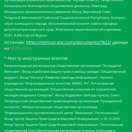
Региональное Всетатарское общественное движение, Невоград,
Молодежное Демократическое Движение Весна, Верховный Совет
Татарской Автономной Советской Социалистической Республики, Конгресс
ойрат-калмыцкого народа, Исполнительный комитет совета народных
депутатов Красноярского края, Этническое национальное объединение,
ЛГБТ, Я.МЫ Сергей Фургал
Источник:
https://minjust.gov.ru/ru/documents/7822/
данные
на
03.05.2024
* Реестр иностранных агентов:
Калининградская региональная общественная организация "Экозащита!-Женсовет", Фонд содействия защите прав и свобод граждан "Общественный вердикт", Фонд "Институт Развития Свободы Информации", Частное учреждение "Информационное агентство МЕМО. РУ", Региональная общественная организация "Общественная комиссия по сохранению наследия академика Сахарова", Фонд поддержки свободы прессы, Санкт-Петербургская общественная правозащитная организация "Гражданский контроль", Межрегиональная общественная организация "Информационно-просветительский центр "Мемориал", Региональный Фонд "Центр Защиты Прав Средств Массовой Информации", с 05.12.2023 Фонд "Центр Защиты Прав Средств массовой информации", Региональная общественная благотворительная организация помощи беженцам и мигрантам "Гражданское содействие", Негосударственное образовательное учреждение дополнительного профессионального образования (повышение квалификации) специалистов "АКАДЕМИЯ ПО ПРАВАМ ЧЕЛОВЕКА", Свердловская региональная общественная организация "Сутяжник", Автономная некоммерческая организация "Центр независимых социологических исследований", Союз общественных объединений "Российский исследовательский центр по правам человека", Региональное общественное учреждение научно-информационный центр "МЕМОРИАЛ", Некоммерческая организация "Фонд защиты гласности", Автономная некоммерческая организация "Институт прав человека", Городская общественная организация "Екатеринбургское общество "МЕМОРИАЛ", Городская общественная организация "Рязанское историко-просветительское и правозащитное общество "Мемориал" (Рязанский Мемориал), Челябинский региональный орган общественной самодеятельности – женское общественное объединение "Женщины Евразии", Челябинский региональный орган общественной самодеятельности "Уральская правозащитная группа", Фонд содействия защите здоровья и социальной справедливости имени Андрея Рылькова, Автономная Некоммерческая Организация "Аналитический Центр Юрия Левады", Автономная некоммерческая организация социальной поддержки населения "Проект Апрель", Региональная общественная организация помощи женщинам и детям, находящимся в кризисной ситуации "Информационно-методический центр "Анна", Фонд содействия развитию массовых коммуникаций и правовому просвещению "Так-так-Так", Фонд содействия устойчивому развитию "Серебряная тайга", Свердловский региональный общественный фонд социальных проектов "Новое время", "Idel.Реалии", Кавказ.Реалии, Крым.Реалии, Телеканал Настоящее Время, Татаро-башкирская служба Радио Свобода (Azatliq Radiosi), Радио Свободная Европа/Радио Свобода (PCE/PC), "Сибирь.Реалии", "Фактограф", Благотворительный фонд помощи осужденным и их семьям, Автономная некоммерческая организация "Институт глобализации и социальных движений", Фонд "В защиту прав заключенных", Частное учреждение "Центр поддержки и содействия развитию средств массовой информации", Пензенский региональный общественный благотворительный фонд "Гражданский союз", "Север.Реалии", Некоммерческая организация Фонд "Правовая инициатива", Общество с ограниченной ответственностью "Радио Свободная Европа/Радио Свобода", Чешское информационное агентство "MEDIUM-ORIENT", Красноярская региональная общественная организация "Мы против СПИДа", Камалягин Денис Николаевич, Маркелов Сергей Евгеньевич, Пономарев Лев Александрович, Савицкая Людмила Алексеевна, Автономная некоммерческая организация "Центр по работе с проблемой насилия "НАСИЛИЮ.НЕТ", Межрегиональный профессиональный союз работников здравоохранения "Альянс врачей", Юридическое лицо, зарегистрированное в Латвийской Республике, SIA "Medusa Project" (регистрационный номер 40103797863, дата регистрации 10.06.2014), Некоммерческая организация "Фонд по борьбе с коррупцией", Автономная некоммерческая организация "Институт права и публичной политики", Баданин Роман Сергеевич, Гликин Максим Александрович, Железнова Мария Михайловна, Лукьянова Юлия Сергеевна, Маетная Елизавета Витальевна, Маняхин Петр Борисович, Чуракова Ольга Владимировна, Ярош Юлия Петровна, Юридическое лицо "The Insider SIA", зарегистрированное в Риге, Латвийская Республика (дата регистрации 26.06.2015), являющееся администратором доменного имени интернет-издания "The Insider SIA", https://theins.ru, Постернак Алексей Евгеньевич, Рубин Михаил Аркадьевич, Анин Роман Александрович, Юридическое лицо Istories fonds, зарегистрированное в Латвийской Республике (регистрационный номер 50008295751, дата регистрации 24.02.2020), Великовский Дмитрий Александрович, Долинина Ирина Николаевна, Мароховская Алеся Алексеевна, Шлейнов Роман Юрьевич, Шмагун Олеся Валентиновна, Общество с ограниченной ответственностью "Альтаир 2021", Общество с ограниченной ответственностью "Вега 2021", Общество с ограниченной ответственностью "Главный редактор 2021", Общество с ограниченной ответственностью "Ромашки монолит", Важенков Артем Валерьевич, Ивановская областная общественная организация "Центр гендерных исследований", Гурман Юрий Альбертович, Медиапроект "ОВД-Инфо", Егоров Владимир Владимирович, Жилинский Владимир Александрович, Общество с ограниченной ответственностью "ЗП", Иванова София Юрьевна, Карезина Инна Павловна, Кильтау Екатерина Викторовна, Петров Алексей Викторович, Пискунов Сергей Евгеньевич, Смирнов Сергей Сергеевич, Тихонов Михаил Сергеевич, Общество с ограниченной ответственностью "ЖУРНАЛИСТ-ИНОСТРАННЫЙ АГЕНТ", Арапова Галина Юрьевна, Вольтская Татьяна Анатольевна, Американская компания "Mason G.E.S. Anonymous Foundation" (США), являющаяся владельцем интернет-издания https://mnews.world/, Компания "Stichting Bellingcat", зарегистрированная в Нидерландах (дата регистрации 11.07.2018), Захаров Андрей Вячеславович, Клепиковская Екатерина Дмитриевна, Общество с ограниченной ответственностью "МЕМО", Перл Роман Александрович, Симонов Евгений Алексеевич, Соловьева Елена Анатольевна, Сотников Даниил Владимирович, Сурначева Елизавета Дмитриевна, Автономная некоммерческая организация по защите прав человека и информированию населения "Якутия – Наше Мнение", Общество с ограниченной ответственностью "Москоу диджитал медиа", с 26.01.2023 Общество с ограниченной ответственностью "Чайка Белые сады", Ветошкина Валерия Валерьевна, Заговора Максим Александрович, Межрегиональное общественное движение "Российская ЛГБТ - сеть", Оленичев Максим Владимирович, Павлов Иван Юрьевич, Скворцова Елена Сергеевна, Общество с ограниченной ответственностью "Как бы инагент", Кочетков Игорь Викторович, Общество с ограниченной ответственностью "Честные выборы", Еланчик Олег Александрович, Общество с ограниченной ответственностью "Нобелевский призыв", Гималова Регина Эмилевна, Григорьев Андрей Валерьевич, Григорьева Алина Александровна, Ассоциация по содействию защите прав призывников, альтернативнослужащих и военнослужащих "Правозащитная группа "Гражданин.Армия.Право", Хисамова Регина Фаритовна, Автономная некоммерческая организация по реализации социально-правовых программ "Лилит", Дальневосточное общественное движение "Маяк", Санкт-Петербургская ЛГБТ-инициативная группа "Выход", Инициативная группа ЛГБТ+ "Реверс", Алексеев Андрей Викторович, Бекбулатова Таисия Львовна, Беляев Иван Михайлович, Владыкина Елена Сергеевна, Гельман Марат Александрович, Никульшина Вероника Юрьевна, Толоконникова Надежда Андреевна, Шендерович Виктор Анатольевич, Общество с ограниченной ответственностью "Данное сообщение", Общество с ограниченной ответственностью Издательский дом "Новая глава", Айнбиндер Александра Александровна, Московский комьюнити-центр для ЛГБТ+инициатив, Благотворительный фонд развития филантропии, Deutsche Welle (Германия, Kurt-Schumacher-Strasse 3, 53113 Bonn), Борзунова Мария Михайловна, Воробьев Виктор Викторович, Голубева Анна Львовна, Константинова Алла Михайловна, Малкова Ирина Владимировна, Мурадов Мурад Абдулгалимович, Осетинская Елизавета Николаевна, Понасенков Евгений Николаевич, Ганапольский Матвей Юрьевич, Киселев Евгений Алексеевич, Борухович Ирина Григорьевна, Дремин Иван Тимофеевич, Дубровский Дмитрий Викторович, Красноярская региональная общественная организация поддержки и развития альтернативных образовательных технологий и межкультурных коммуникаций "ИНТЕРРА", Маяковская Екатерина Алексеевна, Фейгин Марк Захарович, Филимонов Андрей Викторович, Дзугкоева Регина Николаевна, Доброхотов Роман Александрович, Дудь Юрий Александрович, Елкин Сергей Владимирович, Кругликов Кирилл Игоревич, Сабунаева Мария Леонидовна, Семенов Алексей Владимирович, Шаинян Карен Багратович, Шульман Екатерина Михайловна, Асафьев Артур Валерьевич, Вахштайн Виктор Семенович, Венедиктов Алексей Алексеевич, Лушникова Екатерина Евгеньевна, Волков Леонид Михайлович, Невзоров Александр Глебович, Пархоменко Сергей Борисович, Сироткин Ярослав Николаевич, Кара-Мурза Владимир Владимирович, Баранова Наталья Владимировна, Гозман Леонид Яковлевич, Кагарлицкий Борис Юльевич, Климарев Михаил Валерьевич, Милов Владимир Станиславович, Автономная некоммерческая организация Краснодарский центр современного искусства "Типография", Моргенштерн Алишер Тагирович, Соболь Любовь Эдуардовна, Общество с ограниченной ответственностью "ЛИЗА НОРМ", Каспаров Гарри Кимович, Ходорковский Михаил Борисович, Общество с ограниченной ответственностью "Апрельские тезисы", Данилович Ирина Брониславовна, Кашин Олег Владимирович, Петров Николай Владимирович, Пивоваров Алексей Владимирович, Соколов Михаил Владимирович, Цветкова Юлия Владимировна, Чичваркин Евгений Александрович, Комитет против пыток/Команда против пыток, Общество с ограниченной ответственностью "Первый научный", Общество с ограниченной ответственностью "Вертолет и ко", Белоцерковская Вероника Борисовна, Кац Максим Евгеньевич, Лазарева Татьяна Юрьевна, Шаведдинов Руслан Табризович, Яшин Илья Валерьевич, Общество с ограниченной ответственностью "Иноагент ААВ", Алешковский Дмитрий Петрович, Альбац Евгения Марковна, Быков Дмитрий Львович, Галямина Юлия Евгеньевна, Лойко Сергей Леонидович, Мартынов Кирилл Константинович, Медведев Сергей Александрович, Крашенинников Федор Геннадиевич, Гордеева Катерина Вл