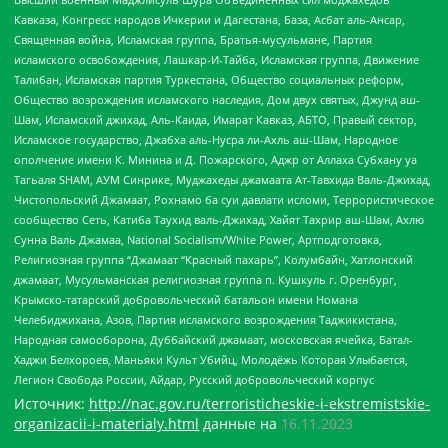
Кавказа, Конгресс народов Ичкерии и Дагестана, База, Асбат аль-Ансар,
Священная война, Исламская группа, Братья-мусульмане, Партия
исламского освобождения, Лашкар-И-Тайба, Исламская группа, Движение
Талибан, Исламская партия Туркестана, Общество социальных реформ,
Общество возрождения исламского наследия, Дом двух святых, Джунд аш-
Шам, Исламский джихад, Аль-Каида, Имарат Кавказ, АБТО, Правый сектор,
Исламское государство, Джабха аль-Нусра ли-Ахль аш-Шам, Народное
ополчение имени К. Минина и Д. Пожарского, Аджр от Аллаха Субхану уа
Тагьаля SHAM, АУМ Синрике, Муджахеды джамаата Ат-Тавхида Валь-Джихад,
Чистопольский Джамаат, Рохнамо ба суи давлати исломи, Террористическое
сообщество Сеть, Катиба Таухид валь-Джихад, Хайят Тахрир аш-Шам, Ахлю
Сунна Валь Джамаа, National Socialism/White Power, Артподготовка,
Религиозная группа “Джамаат “Красный пахарь”, Колумбайн, Хатлонский
джамаат, Мусульманская религиозная группа п. Кушкуль г. Оренбург,
Крымско-татарский добровольческий батальон имени Номана
Челебиджихана, Азов, Партия исламского возрождения Таджикистана,
Народная самооборона, Дуббайский джамаат, московская ячейка, Батал-
Хаджи Белхороев, Маньяки Культ Убийц, Молодёжь Которая Улыбается,
Легион Свобода России, Айдар, Русский добровольческий корпус
Источник:
http://nac.gov.ru/terroristicheskie-i-ekstremistskie-
organizacii-i-materialy.html
данные на
16.11.2023