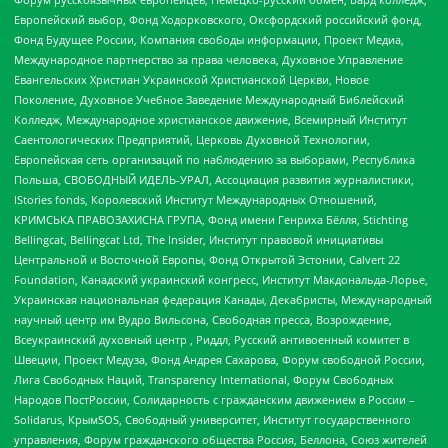
Европейский выбор, Фонд Ходорковского, Оксфордский российский фонд,
Фонд Будущее России, Компания свободы информации, Проект Медиа,
Международное партнерство за права человека, Духовное Управление
Евангельских Христиан Украинской Христианской Церкви, Новое
Поколение, Духовное Учебное Заведение Международный Библейский
Колледж, Международное христианское движение, Всемирный Институт
Саентологических Предприятий, Церковь Духовной Технологии,
Европейская сеть организаций по наблюдению за выборами, Республика
Польша, СВОБОДНЫЙ ИДЕЛЬ-УРАЛ, Ассоциация развития журналистики,
IStories fonds, Королевский Институт Международных Отношений,
КРИМСЬКА ПРАВОЗАХИСНА ГРУПА, Фонд имени Генриха Бёлля, Stichting
Bellingcat, Bellingcat Ltd, The Insider, Институт правовой инициативы
Центральной и Восточной Европы, Фонд Открытой Эстонии, Calvert 22
Foundation, Канадский украинский конгресс, Институт Макдональда-Лорье,
Украинская национальная федерация Канады, Декабристы, Международный
научный центр им Вудро Вильсона, Свободная пресса, Возрождение,
Всеукраинский духовный центр , Риддл, Русский антивоенный комитет в
Швеции, Проект Медуза, Фонд Андрея Сахарова, Форум свободной России,
Лига Свободных Наций, Transparеncy International, Форум Свободных
Народов ПостРоссии, Солидарность с гражданским движением в России –
Solidarus, КрымSOS, Свободный университет, Институт государственного
управления, Форум гражданского общества Россия, Беллона, Союз жителей