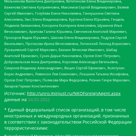
Мельникова Валентина Дмитриевна, Вититинова Елена Владимировна,
Баженова Светлана Куприяновна, Максимов Сергей Владимирович, Беляев
Сергей Иванович, Голубева Елена Николаевна, Ганнушкина Светлана
Алексеевна, Закс Елена Владимировна, Буртина Елена Юрьевна, Гендель
Людмила Залмановна, Кокорина Екатерина Алексеевна, Шуманов Илья
Вячеславович, Арапова Галина Юрьевна, Свечников Анатолий Мариевич,
Прохоров Вадим Юрьевич, Шахова Елена Владимировна, Подузов Сергей
Васильевич, Протасова Ирина Вячеславовна, Литинский Леонид Борисович,
Лукашевский Сергей Маркович, Бахмин Вячеслав Иванович, Шабад
Анатолий Ефимович, Сухих Дарья Николаевна, Орлов Олег Петрович,
Добровольская Анна Дмитриевна, Королева Александра Евгеньевна,
Смирнов Владимир Александрович, Вицин Сергей Ефимович, Золотухин
Борис Андреевич, Левинсон Лев Семенович, Локшина Татьяна Иосифовна,
Орлов Олег Петрович, Полякова Мара Федоровна, Резник Генри Маркович,
Захаров Герман Константинович
Источник:
http://unro.minjust.ru/NKOForeignAgent.aspx
данные на
24.03.2022
* Единый федеральный список организаций, в том числе
иностранных и международных организаций, признанных
в соответствии с законодательством Российской Федерации
террористическими:
Высший военный Маджлисуль Шура Объединенных сил моджахедов