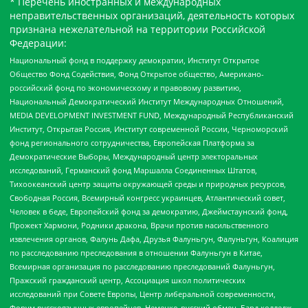
* Перечень иностранных и международных
неправительственных организаций, деятельность которых
признана нежелательной на территории Российской
Федерации:
Национальный фонд в поддержку демократии, Институт Открытое
Общество Фонд Содействия, Фонд Открытое общество, Американо-
российский фонд по экономическому и правовому развитию,
Национальный Демократический Институт Международных Отношений,
MEDIA DEVELOPMENT INVESTMENT FUND, Международный Республиканский
Институт, Открытая Россия, Институт современной России, Черноморский
фонд регионального сотрудничества, Европейская Платформа за
Демократические Выборы, Международный центр электоральных
исследований, Германский фонд Маршалла Соединенных Штатов,
Тихоокеанский центр защиты окружающей среды и природных ресурсов,
Свободная Россия, Всемирный конгресс украинцев, Атлантический совет,
Человек в беде, Европейский фонд за демократию, Джеймстаунский фонд,
Прожект Хармони, Родники дракона, Врачи против насильственного
извлечения органов, Фалунь Дафа, Друзья Фалуньгун, Фалуньгун, Коалиция
по расследованию преследования в отношении Фалуньгун в Китае,
Всемирная организация по расследованию преследований Фалуньгун,
Пражский гражданский центр, Ассоциация школ политических
исследований при Совете Европы, Центр либеральной современности,
Форум русскоязычных европейцев, Немецко-русский обмен, Бард колледж,