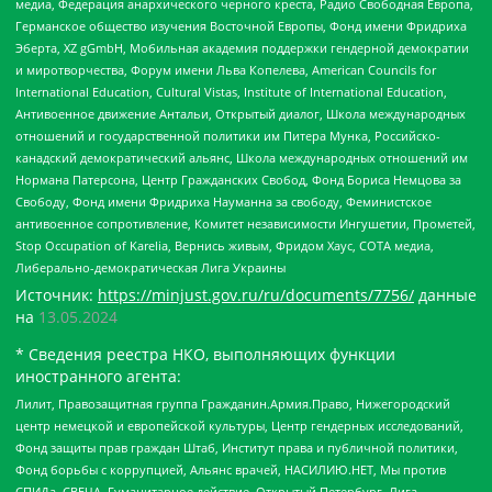
медиа, Федерация анархического черного креста, Радио Свободная Европа,
Германское общество изучения Восточной Европы, Фонд имени Фридриха
Эберта, XZ gGmbH, Мобильная академия поддержки гендерной демократии
и миротворчества, Форум имени Льва Копелева, American Councils for
International Education, Cultural Vistas, Institute of International Education,
Антивоенное движение Антальи, Открытый диалог, Школа международных
отношений и государственной политики им Питера Мунка, Российско-
канадский демократический альянс, Школа международных отношений им
Нормана Патерсона, Центр Гражданских Свобод, Фонд Бориса Немцова за
Свободу, Фонд имени Фридриха Науманна за свободу, Феминистское
антивоенное сопротивление, Комитет независимости Ингушетии, Прометей,
Stop Occupation of Karelia, Вернись живым, Фридом Хаус, СОТА медиа,
Либерально-демократическая Лига Украины
Источник:
https://minjust.gov.ru/ru/documents/7756/
данные
на
13.05.2024
* Сведения реестра НКО, выполняющих функции
иностранного агента:
Лилит, Правозащитная группа Гражданин.Армия.Право, Нижегородский
центр немецкой и европейской культуры, Центр гендерных исследований,
Фонд защиты прав граждан Штаб, Институт права и публичной политики,
Фонд борьбы с коррупцией, Альянс врачей, НАСИЛИЮ.НЕТ, Мы против
СПИДа, СВЕЧА, Гуманитарное действие, Открытый Петербург, Лига