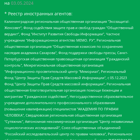
на
03.05.2024
* Реестр иностранных агентов:
Калининградская региональная общественная организация "Экозащита!-Женсовет", Фонд содействия защите прав и свобод граждан "Общественный вердикт", Фонд "Институт Развития Свободы Информации", Частное учреждение "Информационное агентство МЕМО. РУ", Региональная общественная организация "Общественная комиссия по сохранению наследия академика Сахарова", Фонд поддержки свободы прессы, Санкт-Петербургская общественная правозащитная организация "Гражданский контроль", Межрегиональная общественная организация "Информационно-просветительский центр "Мемориал", Региональный Фонд "Центр Защиты Прав Средств Массовой Информации", с 05.12.2023 Фонд "Центр Защиты Прав Средств массовой информации", Региональная общественная благотворительная организация помощи беженцам и мигрантам "Гражданское содействие", Негосударственное образовательное учреждение дополнительного профессионального образования (повышение квалификации) специалистов "АКАДЕМИЯ ПО ПРАВАМ ЧЕЛОВЕКА", Свердловская региональная общественная организация "Сутяжник", Автономная некоммерческая организация "Центр независимых социологических исследований", Союз общественных объединений "Российский исследовательский центр по правам человека", Региональное общественное учреждение научно-информационный центр "МЕМОРИАЛ", Некоммерческая организация "Фонд защиты гласности", Автономная некоммерческая организация "Институт прав человека", Городская общественная организация "Екатеринбургское общество "МЕМОРИАЛ", Городская общественная организация "Рязанское историко-просветительское и правозащитное общество "Мемориал" (Рязанский Мемориал), Челябинский региональный орган общественной самодеятельности – женское общественное объединение "Женщины Евразии", Челябинский региональный орган общественной самодеятельности "Уральская правозащитная группа", Фонд содействия защите здоровья и социальной справедливости имени Андрея Рылькова, Автономная Некоммерческая Организация "Аналитический Центр Юрия Левады", Автономная некоммерческая организация социальной поддержки населения "Проект Апрель", Региональная общественная организация помощи женщинам и детям, находящимся в кризисной ситуации "Информационно-методический центр "Анна", Фонд содействия развитию массовых коммуникаций и правовому просвещению "Так-так-Так", Фонд содействия устойчивому развитию "Серебряная тайга", Свердловский региональный общественный фонд социальных проектов "Новое время", "Idel.Реалии", Кавказ.Реалии, Крым.Реалии, Телеканал Настоящее Время, Татаро-башкирская служба Радио Свобода (Azatliq Radiosi), Радио Свободная Европа/Радио Свобода (PCE/PC), "Сибирь.Реалии", "Фактограф", Благотворительный фонд помощи осужденным и их семьям, Автономная некоммерческая организация "Институт глобализации и социальных движений", Фонд "В защиту прав заключенных", Частное учреждение "Центр поддержки и содействия развитию средств массовой информации", Пензенский региональный общественный благотворительный фонд "Гражданский союз", "Север.Реалии", Некоммерческая организация Фонд "Правовая инициатива", Общество с ограниченной ответственностью "Радио Свободная Европа/Радио Свобода", Чешское информационное агентство "MEDIUM-ORIENT", Красноярская региональная общественная организация "Мы против СПИДа", Камалягин Денис Николаевич, Маркелов Сергей Евгеньевич, Пономарев Лев Александрович, Савицкая Людмила Алексеевна, Автономная некоммерческая организация "Центр по работе с проблемой насилия "НАСИЛИЮ.НЕТ", Межрегиональный профессиональный союз работников здравоохранения "Альянс врачей", Юридическое лицо, зарегистрированное в Латвийской Республике, SIA "Medusa Project" (регистрационный номер 40103797863, дата регистрации 10.06.2014), Некоммерческая организация "Фонд по борьбе с коррупцией", Автономная некоммерческая организация "Институт права и публичной политики", Баданин Роман Сергеевич, Гликин Максим Александрович, Железнова Мария Михайловна, Лукьянова Юлия Сергеевна, Маетная Елизавета Витальевна, Маняхин Петр Борисович, Чуракова Ольга Владимировна, Ярош Юлия Петровна, Юридическое лицо "The Insider SIA", зарегистрированное в Риге, Латвийская Республика (дата регистрации 26.06.2015), являющееся администратором доменного имени интернет-издания "The Insider SIA", https://theins.ru, Постернак Алексей Евгеньевич, Рубин Михаил Аркадьевич, Анин Роман Александрович, Юридическое лицо Istories fonds, зарегистрированное в Латвийской Республике (регистрационный номер 50008295751, дата регистрации 24.02.2020), Великовский Дмитрий Александрович, Долинина Ирина Николаевна, Мароховская Алеся Алексеевна, Шлейнов Роман Юрьевич, Шмагун Олеся Валентиновна, Общество с ограниченной ответственностью "Альтаир 2021", Общество с ограниченной ответственностью "Вега 2021", Общество с ограниченной ответственностью "Главный редактор 2021", Общество с ограниченной ответственностью "Ромашки монолит", Важенков Артем Валерьевич, Ивановская областная общественная организация "Центр гендерных исследований", Гурман Юрий Альбертович, Медиапроект "ОВД-Инфо", Егоров Владимир Владимирович, Жилинский Владимир Александрович, Общество с ограниченной ответственностью "ЗП", Иванова София Юрьевна, Карезина Инна Павловна, Кильтау Екатерина Викторовна, Петров Алексей Викторович, Пискунов Сергей Евгеньевич, Смирнов Сергей Сергеевич, Тихонов Михаил Сергеевич, Общество с ограниченной ответственностью "ЖУРНАЛИСТ-ИНОСТРАННЫЙ АГЕНТ", Арапова Галина Юрьевна, Вольтская Татьяна Анатольевна, Американская компания "Mason G.E.S. Anonymous Foundation" (США), являющаяся владельцем интернет-издания https://mnews.world/, Компания "Stichting Bellingcat", зарегистрированная в Нидерландах (дата регистрации 11.07.2018), Захаров Андрей Вячеславович, Клепиковская Екатерина Дмитриевна, Общество с ограниченной ответственностью "МЕМО", Перл Роман Александрович, Симонов Евгений Алексеевич, Соловьева Елена Анатольевна, Сотников Даниил Владимирович, Сурначева Елизавета Дмитриевна, Автономная некоммерческая организация по защите прав человека и информированию населения "Якутия – Наше Мнение", Общество с ограниченной ответственностью "Москоу диджитал медиа", с 26.01.2023 Общество с ограниченной ответственностью "Чайка Белые сады", Ветошкина Валерия Валерьевна, Заговора Максим Александрович, Межрегиональное общественное движение "Российская ЛГБТ - сеть", Оленичев Максим Владимирович, Павлов Иван Юрьевич, Скворцова Елена Сергеевна, Общество с ограниченной ответственностью "Как бы инагент", Кочетков Игорь Викторович, Общество с ограниченной ответственностью "Честные выборы", Еланчик Олег Александрович, Общество с ограниченной ответственностью "Нобелевский призыв", Гималова Регина Эмилевна, Григорьев Андрей Валерьевич, Григорьева Алина Александровна, Ассоциация по содействию защите прав призывников, альтернативнослужащих и военнослужащих "Правозащитная группа "Гражданин.Армия.Право", Хисамова Регина Фаритовна, Автономная некоммерческая организация по реализации социально-правовых программ "Лилит", Дальневосточное общественное движение "Маяк", Санкт-Петербургская ЛГБТ-инициативная группа "Выход", Инициативная группа ЛГБТ+ "Реверс", Алексеев Андрей Викторович, Бекбулатова Таисия Львовна, Беляев Иван Михайлович, Владыкина Елена Сергеевна, Гельман Марат Александрович, Никульшина Вероника Юрьевна, Толоконникова Надежда Андреевна, Шендерович Виктор Анатольевич, Общество с ограниченной ответственностью "Данное сообщение", Общество с ограниченной ответственностью Издательский дом "Новая глава", Айнбиндер Александра Александровна, Московский комьюнити-центр для ЛГБТ+инициатив, Благотворительный фонд развития филантропии, Deutsche Welle (Германия, Kurt-Schumacher-Strasse 3, 53113 Bonn), Борзунова Мария Михайловна, Воробьев Виктор Викторович, Голубева Анна Львовна, Константинова Алла Михайловна, Малкова Ирина Владимировна, Мурадов Мурад Абдулгалимович, Осетинская Елизавета Николаевна, Понасенков Евгений Николаевич, Ганапольский Матвей Юрьевич, Киселев Евгений Алексеевич, Борухович Ирина Григорьевна, Дремин Иван Тимофеевич, Дубровский Дмитрий Викторович, Красноярская региональная общественная организация поддержки и развития альтернативных образовательных технологий и межкультурных коммуникаций "ИНТЕРРА", Маяковская Екатерина Алексеевна, Фейгин Марк Захарович, Филимонов Андрей Викторович, Дзугкоева Регина Николаевна, Доброхотов Роман Александрович, Дудь Юрий Александрович, Елкин Сергей Владимирович, Кругликов Кирилл Игоревич, Сабунаева Мария Леонидовна, Семенов Алексей Владимирович, Шаинян Карен Багратович, Шульман Екатерина Михайловна, Асафьев Артур Валерьевич, Вахштайн Виктор Семенович, Венедиктов Алексей Алексеевич, Лушникова Екатерина Евгеньевна, Волков Леонид Михайлович, Невзоров Александр Глебович, Пархоменко Сергей Борисович, Сироткин Ярослав Николаевич, Кара-Мурза Владимир Владимирович, Баранова Наталья Владимировна, Гозман Леонид Яковлевич, Кагарлицкий Борис Юльевич, Климарев Михаил Валерьевич, Милов Владимир Станиславович, Автономная некоммерческая организация Краснодарский центр современного искусства "Типография", Моргенштерн Алишер Тагирович, Соболь Любовь Эдуардовна, Общество с ограниченной ответственностью "ЛИЗА НОРМ", Каспаров Гарри Кимович, Ходорковский Михаил Борисович, Общество с ограниченной ответственностью "Апрельские тезисы", Данилович Ирина Брониславовна, Кашин Олег Владимирович, Петров Николай Владимирович, Пивоваров Алексей Владимирович, Соколов Михаил Владимирович, Цветкова Юлия Владимировна, Чичваркин Евгений Александрович, Комитет против пыток/Команда против пыток, Общество с ограниченной ответственностью "Первый научный", Общество с ограниченной ответственностью "Вертолет и ко", Белоцерковская Вероника Борисовна, Кац Максим Евгеньевич, Лазарева Татьяна Юрьевна, Шаведдинов Руслан Табризович, Яшин Илья Валерьевич, Общество с ограниченной ответственностью "Иноагент ААВ", Алешковский Дмитрий Петрович, Альбац Евгения Марковна, Быков Дмитрий Львович, Галямина Юлия Евгеньевна, Лойко Сергей Леонидович, Мартынов Кирилл Константинович, Медведев Сергей Александрович, Крашенинников Федор Геннадиевич, Гордеева Катерина Вл