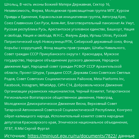
Штольц, В честь иконы Божией Матери Державная, Сектор 16,
Независимость, Фирма, Молодежная правозащитная группа МПГ, Курсом
Правды и Единения, Каракольская инициативная группа, Автоград Крю,
Союз Славянских Сил Руси, Алля-Аят, Благотворительный пансионат Ак Умут,
Русская республика Русь, Арестантское уголовное единство, Башкорт, Нация
и свобода, Нация и свобода, W.H.С., Фалунь Дафа, Иртыш Ultras, Русский
Патриотический клуб-Новокузнецк/РПК, Сибирский державный союз, Фонд
борьбы с коррупцией, Фонд защиты прав граждан, Штабы Навального,
Совет граждан СССР Прикубанского округа г. Краснодара, Мужское
государство, Народное объединение русского движения, Народное
движение Адат, Народный совет граждан РСФСР СССР Архангельской
области, Проект Штурм, Граждане СССР, Держава Союз Советских Светлых
Родов, Совет Советских Социалистических Районов, Meta Platforms Inc,
Facebook, Instagram, WhatsApp, СИЧ-С14, Добровольческое Движение
Организации украинских националистов, Черный Комитет, Татарстанское
Региональное Всетатарское общественное движение, Невоград,
Молодежное Демократическое Движение Весна, Верховный Совет
Татарской Автономной Советской Социалистической Республики, Конгресс
ойрат-калмыцкого народа, Исполнительный комитет совета народных
депутатов Красноярского края, Этническое национальное объединение,
ЛГБТ, Я.МЫ Сергей Фургал
Источник:
https://minjust.gov.ru/ru/documents/7822/
данные