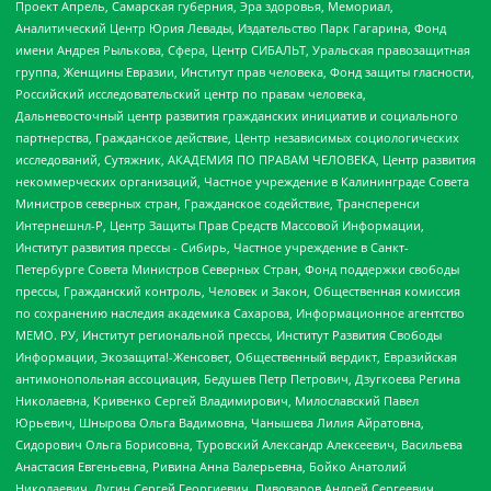
Проект Апрель, Самарская губерния, Эра здоровья, Мемориал,
Аналитический Центр Юрия Левады, Издательство Парк Гагарина, Фонд
имени Андрея Рылькова, Сфера, Центр СИБАЛЬТ, Уральская правозащитная
группа, Женщины Евразии, Институт прав человека, Фонд защиты гласности,
Российский исследовательский центр по правам человека,
Дальневосточный центр развития гражданских инициатив и социального
партнерства, Гражданское действие, Центр независимых социологических
исследований, Сутяжник, АКАДЕМИЯ ПО ПРАВАМ ЧЕЛОВЕКА, Центр развития
некоммерческих организаций, Частное учреждение в Калининграде Совета
Министров северных стран, Гражданское содействие, Трансперенси
Интернешнл-Р, Центр Защиты Прав Средств Массовой Информации,
Институт развития прессы - Сибирь, Частное учреждение в Санкт-
Петербурге Совета Министров Северных Стран, Фонд поддержки свободы
прессы, Гражданский контроль, Человек и Закон, Общественная комиссия
по сохранению наследия академика Сахарова, Информационное агентство
МЕМО. РУ, Институт региональной прессы, Институт Развития Свободы
Информации, Экозащита!-Женсовет, Общественный вердикт, Евразийская
антимонопольная ассоциация, Бедушев Петр Петрович, Дзугкоева Регина
Николаевна, Кривенко Сергей Владимирович, Милославский Павел
Юрьевич, Шнырова Ольга Вадимовна, Чанышева Лилия Айратовна,
Сидорович Ольга Борисовна, Туровский Александр Алексеевич, Васильева
Анастасия Евгеньевна, Ривина Анна Валерьевна, Бойко Анатолий
Николаевич, Дугин Сергей Георгиевич, Пивоваров Андрей Сергеевич,