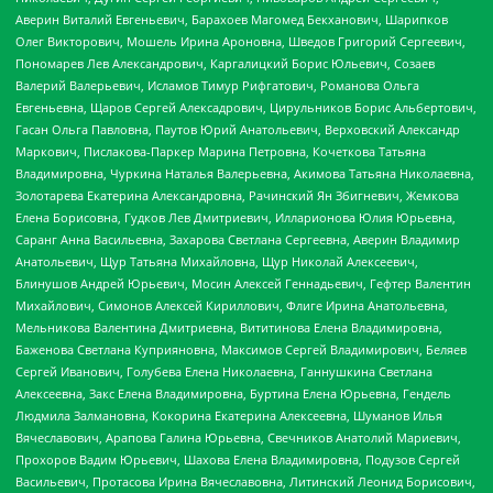
Аверин Виталий Евгеньевич, Барахоев Магомед Бекханович, Шарипков
Олег Викторович, Мошель Ирина Ароновна, Шведов Григорий Сергеевич,
Пономарев Лев Александрович, Каргалицкий Борис Юльевич, Созаев
Валерий Валерьевич, Исламов Тимур Рифгатович, Романова Ольга
Евгеньевна, Щаров Сергей Алексадрович, Цирульников Борис Альбертович,
Гасан Ольга Павловна, Паутов Юрий Анатольевич, Верховский Александр
Маркович, Пислакова-Паркер Марина Петровна, Кочеткова Татьяна
Владимировна, Чуркина Наталья Валерьевна, Акимова Татьяна Николаевна,
Золотарева Екатерина Александровна, Рачинский Ян Збигневич, Жемкова
Елена Борисовна, Гудков Лев Дмитриевич, Илларионова Юлия Юрьевна,
Саранг Анна Васильевна, Захарова Светлана Сергеевна, Аверин Владимир
Анатольевич, Щур Татьяна Михайловна, Щур Николай Алексеевич,
Блинушов Андрей Юрьевич, Мосин Алексей Геннадьевич, Гефтер Валентин
Михайлович, Симонов Алексей Кириллович, Флиге Ирина Анатольевна,
Мельникова Валентина Дмитриевна, Вититинова Елена Владимировна,
Баженова Светлана Куприяновна, Максимов Сергей Владимирович, Беляев
Сергей Иванович, Голубева Елена Николаевна, Ганнушкина Светлана
Алексеевна, Закс Елена Владимировна, Буртина Елена Юрьевна, Гендель
Людмила Залмановна, Кокорина Екатерина Алексеевна, Шуманов Илья
Вячеславович, Арапова Галина Юрьевна, Свечников Анатолий Мариевич,
Прохоров Вадим Юрьевич, Шахова Елена Владимировна, Подузов Сергей
Васильевич, Протасова Ирина Вячеславовна, Литинский Леонид Борисович,