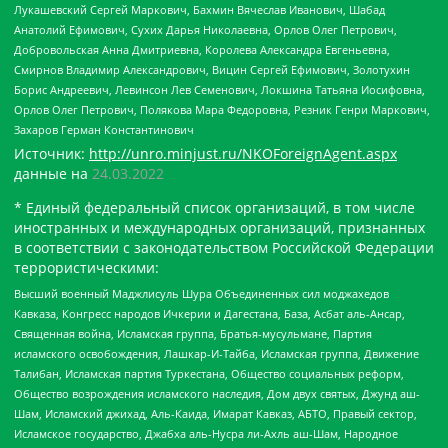
Лукашевский Сергей Маркович, Бахмин Вячеслав Иванович, Шабад
Анатолий Ефимович, Сухих Дарья Николаевна, Орлов Олег Петрович,
Добровольская Анна Дмитриевна, Королева Александра Евгеньевна,
Смирнов Владимир Александрович, Вицин Сергей Ефимович, Золотухин
Борис Андреевич, Левинсон Лев Семенович, Локшина Татьяна Иосифовна,
Орлов Олег Петрович, Полякова Мара Федоровна, Резник Генри Маркович,
Захаров Герман Константинович
Источник:
http://unro.minjust.ru/NKOForeignAgent.aspx
данные на
24.03.2022
* Единый федеральный список организаций, в том числе
иностранных и международных организаций, признанных
в соответствии с законодательством Российской Федерации
террористическими:
Высший военный Маджлисуль Шура Объединенных сил моджахедов
Кавказа, Конгресс народов Ичкерии и Дагестана, База, Асбат аль-Ансар,
Священная война, Исламская группа, Братья-мусульмане, Партия
исламского освобождения, Лашкар-И-Тайба, Исламская группа, Движение
Талибан, Исламская партия Туркестана, Общество социальных реформ,
Общество возрождения исламского наследия, Дом двух святых, Джунд аш-
Шам, Исламский джихад, Аль-Каида, Имарат Кавказ, АБТО, Правый сектор,
Исламское государство, Джабха аль-Нусра ли-Ахль аш-Шам, Народное