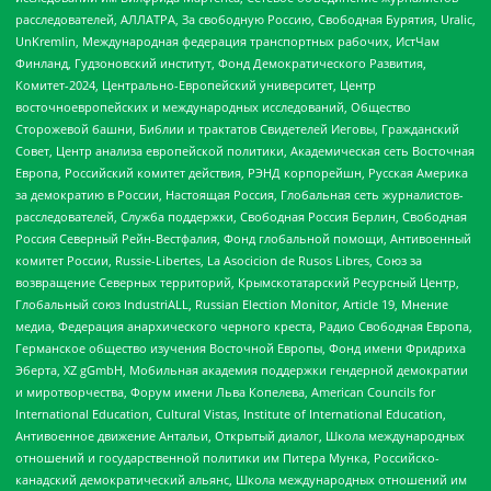
расследователей, АЛЛАТРА, За свободную Россию, Свободная Бурятия, Uralic,
UnKremlin, Международная федерация транспортных рабочих, ИстЧам
Финланд, Гудзоновский институт, Фонд Демократического Развития,
Комитет-2024, Центрально-Европейский университет, Центр
восточноевропейских и международных исследований, Общество
Сторожевой башни, Библии и трактатов Свидетелей Иеговы, Гражданский
Совет, Центр анализа европейской политики, Академическая сеть Восточная
Европа, Российский комитет действия, РЭНД корпорейшн, Русская Америка
за демократию в России, Настоящая Россия, Глобальная сеть журналистов-
расследователей, Служба поддержки, Свободная Россия Берлин, Свободная
Россия Северный Рейн-Вестфалия, Фонд глобальной помощи, Антивоенный
комитет России, Russie-Libertes, La Asocicion de Rusos Libres, Союз за
возвращение Северных территорий, Крымскотатарский Ресурсный Центр,
Глобальный союз IndustriALL, Russian Election Monitor, Article 19, Мнение
медиа, Федерация анархического черного креста, Радио Свободная Европа,
Германское общество изучения Восточной Европы, Фонд имени Фридриха
Эберта, XZ gGmbH, Мобильная академия поддержки гендерной демократии
и миротворчества, Форум имени Льва Копелева, American Councils for
International Education, Cultural Vistas, Institute of International Education,
Антивоенное движение Антальи, Открытый диалог, Школа международных
отношений и государственной политики им Питера Мунка, Российско-
канадский демократический альянс, Школа международных отношений им