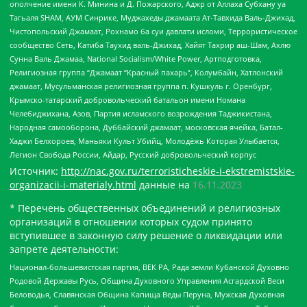
ополчение имени К. Минина и Д. Пожарского, Аджр от Аллаха Субхану уа
Тагьаля SHAM, АУМ Синрике, Муджахеды джамаата Ат-Тавхида Валь-Джихад,
Чистопольский Джамаат, Рохнамо ба суи давлати исломи, Террористическое
сообщество Сеть, Катиба Таухид валь-Джихад, Хайят Тахрир аш-Шам, Ахлю
Сунна Валь Джамаа, National Socialism/White Power, Артподготовка,
Религиозная группа “Джамаат “Красный пахарь”, Колумбайн, Хатлонский
джамаат, Мусульманская религиозная группа п. Кушкуль г. Оренбург,
Крымско-татарский добровольческий батальон имени Номана
Челебиджихана, Азов, Партия исламского возрождения Таджикистана,
Народная самооборона, Дуббайский джамаат, московская ячейка, Батал-
Хаджи Белхороев, Маньяки Культ Убийц, Молодёжь Которая Улыбается,
Легион Свобода России, Айдар, Русский добровольческий корпус
Источник:
http://nac.gov.ru/terroristicheskie-i-ekstremistskie-
organizacii-i-materialy.html
данные на
16.11.2023
* Перечень общественных объединений и религиозных
организаций в отношении которых судом принято
вступившее в законную силу решение о ликвидации или
запрете деятельности:
Национал-большевистская партия, ВЕК РА, Рада земли Кубанской Духовно
Родовой Державы Русь, Община Духовного Управления Асгардской Веси
Беловодья, Славянская Община Капища Веды Перуна, Мужская Духовная