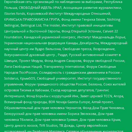
Европейская сеть организаций по наблюдению за выборами, Республика
Польша, СВОБОДНЫЙ ИДЕЛЬ-УРАЛ, Ассоциация развития журналистики,
IStories fonds, Королевский Институт Международных Отношений,
КРИМСЬКА ПРАВОЗАХИСНА ГРУПА, Фонд имени Генриха Бёлля, Stichting
Bellingcat, Bellingcat Ltd, The Insider, Институт правовой инициативы
Центральной и Восточной Европы, Фонд Открытой Эстонии, Calvert 22
Foundation, Канадский украинский конгресс, Институт Макдональда-Лорье,
Украинская национальная федерация Канады, Декабристы, Международный
научный центр им Вудро Вильсона, Свободная пресса, Возрождение,
Всеукраинский духовный центр , Риддл, Русский антивоенный комитет в
Швеции, Проект Медуза, Фонд Андрея Сахарова, Форум свободной России,
Лига Свободных Наций, Transparеncy International, Форум Свободных
Народов ПостРоссии, Солидарность с гражданским движением в России –
Solidarus, КрымSOS, Свободный университет, Институт государственного
управления, Форум гражданского общества Россия, Беллона, Союз жителей
островов Тисима и Хабомаи, Съезд народных депутатов, Гринпис
Интернешнл, Фонд борьбы с коррупцией Инк, Завет церквей TCCN, Агора,
Всемирный фонд природы, BDR Novaja Gazeta-Europe, Алтай проект,
Образовательный дом прав человека Чернигов, Фонд Дом Прав Человека,
Белорусский дом прав человека имени Бориса Звозскова, Дом прав
человека Тбилиси, Дом прав человека Ереван, Дом прав человека Крым,
Центр дикого лосося, TVR Studios, ТВ Дождь, Центр европейских
исследований им Вилфрида Мартенса, Сетевое объединение журналистов