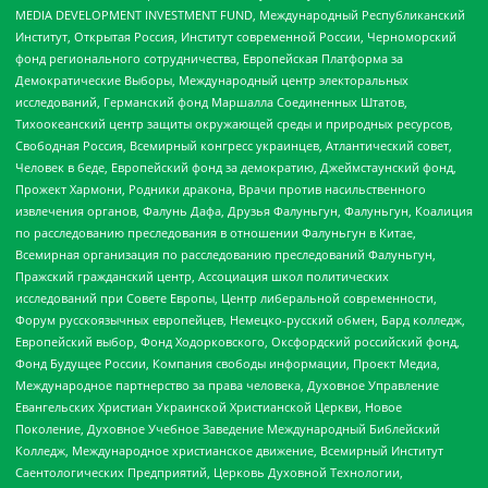
MEDIA DEVELOPMENT INVESTMENT FUND, Международный Республиканский
Институт, Открытая Россия, Институт современной России, Черноморский
фонд регионального сотрудничества, Европейская Платформа за
Демократические Выборы, Международный центр электоральных
исследований, Германский фонд Маршалла Соединенных Штатов,
Тихоокеанский центр защиты окружающей среды и природных ресурсов,
Свободная Россия, Всемирный конгресс украинцев, Атлантический совет,
Человек в беде, Европейский фонд за демократию, Джеймстаунский фонд,
Прожект Хармони, Родники дракона, Врачи против насильственного
извлечения органов, Фалунь Дафа, Друзья Фалуньгун, Фалуньгун, Коалиция
по расследованию преследования в отношении Фалуньгун в Китае,
Всемирная организация по расследованию преследований Фалуньгун,
Пражский гражданский центр, Ассоциация школ политических
исследований при Совете Европы, Центр либеральной современности,
Форум русскоязычных европейцев, Немецко-русский обмен, Бард колледж,
Европейский выбор, Фонд Ходорковского, Оксфордский российский фонд,
Фонд Будущее России, Компания свободы информации, Проект Медиа,
Международное партнерство за права человека, Духовное Управление
Евангельских Христиан Украинской Христианской Церкви, Новое
Поколение, Духовное Учебное Заведение Международный Библейский
Колледж, Международное христианское движение, Всемирный Институт
Саентологических Предприятий, Церковь Духовной Технологии,