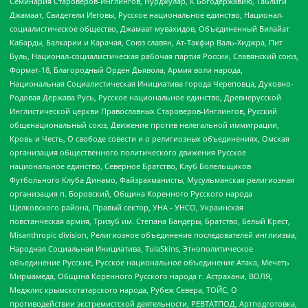
Семинария Староверов-Инглингов, Нурджулар, К Богодержавию, Таблиги
Джамаат, Свидетели Иеговы, Русское национальное единство, Национал-
социалистическое общество, Джамаат мувахидов, Объединенный Вилайат
Кабарды, Балкарии и Карачая, Союз славян, Ат-Такфир Валь-Хиджра, Пит
Буль, Национал-социалистическая рабочая партия России, Славянский союз,
Формат-18, Благородный Орден Дьявола, Армия воли народа,
Национальная Социалистическая Инициатива города Череповца, Духовно-
Родовая Держава Русь, Русское национальное единство, Древнерусской
Инглистической церкви Православных Староверов-Инглингов, Русский
общенациональный союз, Движение против нелегальной иммиграции,
Кровь и Честь, О свободе совести и о религиозных объединениях, Омская
организация общественного политического движения Русское
национальное единство, Северное Братство, Клуб Болельщиков
Футбольного Клуба Динамо, Файзрахманисты, Мусульманская религиозная
организация п. Боровский, Община Коренного Русского народа
Щелковского района, Правый сектор, УНА - УНСО, Украинская
повстанческая армия, Тризуб им. Степана Бандеры, Братство, Белый Крест,
Misanthropic division, Религиозное объединение последователей инглиизма,
Народная Социальная Инициатива, TulaSkins, Этнополитическое
объединение Русские, Русское национальное объединение Атака, Мечеть
Мирмамеда, Община Коренного Русского народа г. Астрахани, ВОЛЯ,
Меджлис крымскотатарского народа, Рубеж Севера, ТОЙС, О
противодействии экстремистской деятельности, РЕВТАТПОД, Артподготовка,