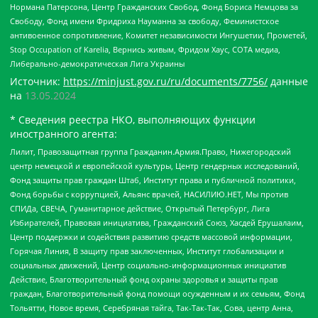
Нормана Патерсона, Центр Гражданских Свобод, Фонд Бориса Немцова за
Свободу, Фонд имени Фридриха Науманна за свободу, Феминистское
антивоенное сопротивление, Комитет независимости Ингушетии, Прометей,
Stop Occupation of Karelia, Вернись живым, Фридом Хаус, СОТА медиа,
Либерально-демократическая Лига Украины
Источник:
https://minjust.gov.ru/ru/documents/7756/
данные
на
13.05.2024
* Сведения реестра НКО, выполняющих функции
иностранного агента:
Лилит, Правозащитная группа Гражданин.Армия.Право, Нижегородский
центр немецкой и европейской культуры, Центр гендерных исследований,
Фонд защиты прав граждан Штаб, Институт права и публичной политики,
Фонд борьбы с коррупцией, Альянс врачей, НАСИЛИЮ.НЕТ, Мы против
СПИДа, СВЕЧА, Гуманитарное действие, Открытый Петербург, Лига
Избирателей, Правовая инициатива, Гражданский Союз, Хасдей Ерушалаим,
Центр поддержки и содействия развитию средств массовой информации,
Горячая Линия, В защиту прав заключенных, Институт глобализации и
социальных движений, Центр социально-информационных инициатив
Действие, Благотворительный фонд охраны здоровья и защиты прав
граждан, Благотворительный фонд помощи осужденным и их семьям, Фонд
Тольятти, Новое время, Серебряная тайга, Так-Так-Так, Сова, центр Анна,