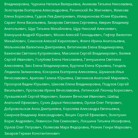
Владимировна, Чуркина Наталья Валерьевна, Акимова Татьяна Николаевна,
Золотарева Екатерина Александровна, Рачинский Ян Збигневич, Жемкова
Елена Борисовна, Гудков Лев Дмитриевич, Илларионова Юлия Юрьевна,
Саранг Анна Васильевна, Захарова Светлана Сергеевна, Аверин Владимир
Анатольевич, Щур Татьяна Михайловна, Щур Николай Алексеевич,
Блинушов Андрей Юрьевич, Мосин Алексей Геннадьевич, Гефтер Валентин
Михайлович, Симонов Алексей Кириллович, Флиге Ирина Анатольевна,
Мельникова Валентина Дмитриевна, Вититинова Елена Владимировна,
Баженова Светлана Куприяновна, Максимов Сергей Владимирович, Беляев
Сергей Иванович, Голубева Елена Николаевна, Ганнушкина Светлана
Алексеевна, Закс Елена Владимировна, Буртина Елена Юрьевна, Гендель
Людмила Залмановна, Кокорина Екатерина Алексеевна, Шуманов Илья
Вячеславович, Арапова Галина Юрьевна, Свечников Анатолий Мариевич,
Прохоров Вадим Юрьевич, Шахова Елена Владимировна, Подузов Сергей
Васильевич, Протасова Ирина Вячеславовна, Литинский Леонид Борисович,
Лукашевский Сергей Маркович, Бахмин Вячеслав Иванович, Шабад
Анатолий Ефимович, Сухих Дарья Николаевна, Орлов Олег Петрович,
Добровольская Анна Дмитриевна, Королева Александра Евгеньевна,
Смирнов Владимир Александрович, Вицин Сергей Ефимович, Золотухин
Борис Андреевич, Левинсон Лев Семенович, Локшина Татьяна Иосифовна,
Орлов Олег Петрович, Полякова Мара Федоровна, Резник Генри Маркович,
Захаров Герман Константинович