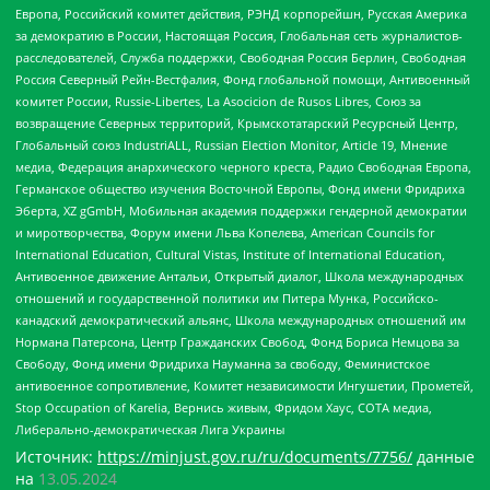
Европа, Российский комитет действия, РЭНД корпорейшн, Русская Америка
за демократию в России, Настоящая Россия, Глобальная сеть журналистов-
расследователей, Служба поддержки, Свободная Россия Берлин, Свободная
Россия Северный Рейн-Вестфалия, Фонд глобальной помощи, Антивоенный
комитет России, Russie-Libertes, La Asocicion de Rusos Libres, Союз за
возвращение Северных территорий, Крымскотатарский Ресурсный Центр,
Глобальный союз IndustriALL, Russian Election Monitor, Article 19, Мнение
медиа, Федерация анархического черного креста, Радио Свободная Европа,
Германское общество изучения Восточной Европы, Фонд имени Фридриха
Эберта, XZ gGmbH, Мобильная академия поддержки гендерной демократии
и миротворчества, Форум имени Льва Копелева, American Councils for
International Education, Cultural Vistas, Institute of International Education,
Антивоенное движение Антальи, Открытый диалог, Школа международных
отношений и государственной политики им Питера Мунка, Российско-
канадский демократический альянс, Школа международных отношений им
Нормана Патерсона, Центр Гражданских Свобод, Фонд Бориса Немцова за
Свободу, Фонд имени Фридриха Науманна за свободу, Феминистское
антивоенное сопротивление, Комитет независимости Ингушетии, Прометей,
Stop Occupation of Karelia, Вернись живым, Фридом Хаус, СОТА медиа,
Либерально-демократическая Лига Украины
Источник:
https://minjust.gov.ru/ru/documents/7756/
данные
на
13.05.2024