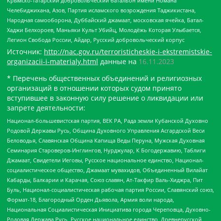
Крымско-татарский добровольческий батальон имени Номана
Челебиджихана, Азов, Партия исламского возрождения Таджикистана,
Народная самооборона, Дуббайский джамаат, московская ячейка, Батал-
Хаджи Белхороев, Маньяки Культ Убийц, Молодёжь Которая Улыбается,
Легион Свобода России, Айдар, Русский добровольческий корпус
Источник:
http://nac.gov.ru/terroristicheskie-i-ekstremistskie-
organizacii-i-materialy.html
данные на
16.11.2023
* Перечень общественных объединений и религиозных
организаций в отношении которых судом принято
вступившее в законную силу решение о ликвидации или
запрете деятельности:
Национал-большевистская партия, ВЕК РА, Рада земли Кубанской Духовно
Родовой Державы Русь, Община Духовного Управления Асгардской Веси
Беловодья, Славянская Община Капища Веды Перуна, Мужская Духовная
Семинария Староверов-Инглингов, Нурджулар, К Богодержавию, Таблиги
Джамаат, Свидетели Иеговы, Русское национальное единство, Национал-
социалистическое общество, Джамаат мувахидов, Объединенный Вилайат
Кабарды, Балкарии и Карачая, Союз славян, Ат-Такфир Валь-Хиджра, Пит
Буль, Национал-социалистическая рабочая партия России, Славянский союз,
Формат-18, Благородный Орден Дьявола, Армия воли народа,
Национальная Социалистическая Инициатива города Череповца, Духовно-
Родовая Держава Русь, Русское национальное единство, Древнерусской