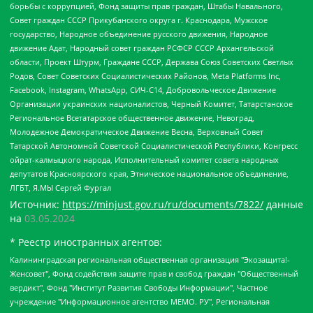
борьбы с коррупцией, Фонд защиты прав граждан, Штабы Навального,
Совет граждан СССР Прикубанского округа г. Краснодара, Мужское
государство, Народное объединение русского движения, Народное
движение Адат, Народный совет граждан РСФСР СССР Архангельской
области, Проект Штурм, Граждане СССР, Держава Союз Советских Светлых
Родов, Совет Советских Социалистических Районов, Meta Platforms Inc,
Facebook, Instagram, WhatsApp, СИЧ-С14, Добровольческое Движение
Организации украинских националистов, Черный Комитет, Татарстанское
Региональное Всетатарское общественное движение, Невоград,
Молодежное Демократическое Движение Весна, Верховный Совет
Татарской Автономной Советской Социалистической Республики, Конгресс
ойрат-калмыцкого народа, Исполнительный комитет совета народных
депутатов Красноярского края, Этническое национальное объединение,
ЛГБТ, Я.МЫ Сергей Фургал
Источник:
https://minjust.gov.ru/ru/documents/7822/
данные
на
03.05.2024
* Реестр иностранных агентов:
Калининградская региональная общественная организация "Экозащита!-Женсовет", Фонд содействия защите прав и свобод граждан "Общественный вердикт", Фонд "Институт Развития Свободы Информации", Частное учреждение "Информационное агентство МЕМО. РУ", Региональная общественная организация "Общественная комиссия по сохранению наследия академика Сахарова", Фонд поддержки свободы прессы, Санкт-Петербургская общественная правозащитная организация "Гражданский контроль", Межрегиональная общественная организация "Информационно-просветительский центр "Мемориал", Региональный Фонд "Центр Защиты Прав Средств Массовой Информации", с 05.12.2023 Фонд "Центр Защиты Прав Средств массовой информации", Региональная общественная благотворительная организация помощи беженцам и мигрантам "Гражданское содействие", Негосударственное образовательное учреждение дополнительного профессионального образования (повышение квалификации) специалистов "АКАДЕМИЯ ПО ПРАВАМ ЧЕЛОВЕКА", Свердловская региональная общественная организация "Сутяжник", Автономная некоммерческая организация "Центр независимых социологических исследований", Союз общественных объединений "Российский исследовательский центр по правам человека", Региональное общественное учреждение научно-информационный центр "МЕМОРИАЛ", Некоммерческая организация "Фонд защиты гласности", Автономная некоммерческая организация "Институт прав человека", Городская общественная организация "Екатеринбургское общество "МЕМОРИАЛ", Городская общественная организация "Рязанское историко-просветительское и правозащитное общество "Мемориал" (Рязанский Мемориал), Челябинский региональный орган общественной самодеятельности – женское общественное объединение "Женщины Евразии", Челябинский региональный орган общественной самодеятельности "Уральская правозащитная группа", Фонд содействия защите здоровья и социальной справедливости имени Андрея Рылькова, Автономная Некоммерческая Организация "Аналитический Центр Юрия Левады", Автономная некоммерческая организация социальной поддержки населения "Проект Апрель", Региональная общественная организация помощи женщинам и детям, находящимся в кризисной ситуации "Информационно-методический центр "Анна", Фонд содействия развитию массовых коммуникаций и правовому просвещению "Так-так-Так", Фонд содействия устойчивому развитию "Серебряная тайга", Свердловский региональный общественный фонд социальных проектов "Новое время", "Idel.Реалии", Кавказ.Реалии, Крым.Реалии, Телеканал Настоящее Время, Татаро-башкирская служба Радио Свобода (Azatliq Radiosi), Радио Свободная Европа/Радио Свобода (PCE/PC), "Сибирь.Реалии", "Фактограф", Благотворительный фонд помощи осужденным и их семьям, Автономная некоммерческая организация "Институт глобализации и социальных движений", Фонд "В защиту прав заключенных", Частное учреждение "Центр поддержки и содействия развитию средств массовой информации", Пензенский региональный общественный благотворительный фонд "Гражданский союз", "Север.Реалии", Некоммерческая организация Фонд "Правовая инициатива", Общество с ограниченной ответственностью "Радио Свободная Европа/Радио Свобода", Чешское информационное агентство "MEDIUM-ORIENT", Красноярская региональная общественная организация "Мы против СПИДа", Камалягин Денис Николаевич, Маркелов Сергей Евгеньевич, Пономарев Лев Александрович, Савицкая Людмила Алексеевна, Автономная некоммерческая организация "Центр по работе с проблемой насилия "НАСИЛИЮ.НЕТ", Межрегиональный профессиональный союз работников здравоохранения "Альянс врачей", Юридическое лицо, зарегистрированное в Латвийской Республике, SIA "Medusa Project" (регистрационный номер 40103797863, дата регистрации 10.06.2014), Некоммерческая организация "Фонд по борьбе с коррупцией", Автономная некоммерческая организация "Институт права и публичной политики", Баданин Роман Сергеевич, Гликин Максим Александрович, Железнова Мария Михайловна, Лукьянова Юлия Сергеевна, Маетная Елизавета Витальевна, Маняхин Петр Борисович, Чуракова Ольга Владимировна, Ярош Юлия Петровна, Юридическое лицо "The Insider SIA", зарегистрированное в Риге, Латвийская Республика (дата регистрации 26.06.2015), являющееся администратором доменного имени интернет-издания "The Insider SIA", https://theins.ru, Постернак Алексей Евгеньевич, Рубин Михаил Аркадьевич, Анин Роман Александрович, Юридическое лицо Istories fonds, зарегистрированное в Латвийской Республике (регистрационный номер 50008295751, дата регистрации 24.02.2020), Великовский Дмитрий Александрович, Долинина Ирина Николаевна, Мароховская Алеся Алексеевна, Шлейнов Роман Юрьевич, Шмагун Олеся Валентиновна, Общество с ограниченной ответственностью "Альтаир 2021", Общество с ограниченной ответственностью "Вега 2021", Общество с ограниченной ответственностью "Главный редактор 2021", Общество с ограниченной ответственностью "Ромашки монолит", Важенков Артем Валерьевич, Ивановская областная общественная организация "Центр гендерных исследований", Гурман Юрий Альбертович, Медиапроект "ОВД-Инфо", Егоров Владимир Владимирович, Жилинский Владимир Александрович, Общество с ограниченной ответственностью "ЗП", Иванова София Юрьевна, Карезина Инна Павловна, Кильтау Екатерина Викторовна, Петров Алексей Викторович, Пискунов Сергей Евгеньевич, Смирнов Сергей Сергеевич, Тихонов Михаил Сергеевич, Общество с ограниченной ответственностью "ЖУРНАЛИСТ-ИНОСТРАННЫЙ АГЕНТ", Арапова Галина Юрьевна, Вольтская Татьяна Анатольевна, Американская компания "Mason G.E.S. Anonymous Foundation" (США), являющаяся владельцем интернет-издания https://mnews.world/, Компания "Stichting Bellingcat", зарегистрированная в Нидерландах (дата регистрации 11.07.2018), Захаров Андрей Вячеславович, Клепиковская Екатерина Дмитриевна, Общество с ограниченной ответственностью "МЕМО", Перл Роман Александрович, Симонов Евгений Алексеевич, Соловьева Елена Анатольевна, Сотников Даниил Владимирович, Сурначева Елизавета Дмитриевна, Автономная некоммерческая организация по защите прав человека и информированию населения "Якутия – Наше Мнение", Общество с ограниченной ответственностью "Москоу диджитал медиа", с 26.01.2023 Общество с ограниченной ответственностью "Чайка Белые сады", Ветошкина Валерия Валерьевна, Заговора Максим Александрович, Межрегиональное общественное движение "Российская ЛГБТ - сеть", Оленичев Максим Владимирович, Павлов Иван Юрьевич, Скворцова Елена Сергеевна, Общество с ограниченной ответственностью "Как бы инагент", Кочетков Игорь Викторович, Общество с ограниченной ответственностью "Честные выборы", Еланчик Олег Александрович, Общество с ограниченной ответственностью "Нобелевский призыв", Гималова Регина Эмилевна, Григорьев Андрей Валерьевич, Григорьева Алина Александровна, Ассоциация по содействию защите прав призывников, альтернативнослужащих и военнослужащих "Правозащитная группа "Гражданин.Армия.Право", Хисамова Регина Фаритовна, Автономная некоммерческая организация по реализации социально-правовых программ "Лилит", Дальневосточное общественное движение "Маяк", Санкт-Петербургская ЛГБТ-инициативная группа "Выход", Инициативная группа ЛГБТ+ "Реверс", Алексеев Андрей Викторович, Бекбулатова Таисия Львовна, Беляев Иван Михайлович, Владыкина Елена Сергеевна, Гельман Марат Александрович, Никульшина Вероника Юрьевна, Толоконникова Надежда Андреевна, Шендерович Виктор Анатольевич, Общество с ограниченной ответственностью "Данное сообщение", Общество с ограниченной ответственностью Издательский дом "Новая глава", Айнбиндер Александра Александровна, Московский комьюнити-центр для ЛГБТ+инициатив, Благотворительный фонд развития филантропии, Deutsche Welle (Германия, Kurt-Schumacher-Strasse 3, 53113 Bonn), Борзунова Мария Михайловна, Воробьев Виктор Викторович, Голубева Анна Львовна, Константинова Алла Михайловна, Малкова Ирина Владимировна, Мурадов Мурад Абдулгалимович, Осетинская Елизавета Николаевна, Понасенков Евгений Николаевич, Ганапольский Матвей Юрьевич, Киселев Евгений Алексеевич, Борухович Ирина Григорьевна, Дремин Иван Тимофеевич, Дубровский Дмитрий Викторович, Красноярская региональная общественная организация поддержки и развития альтернативных образовательных технологий и межкультурных коммуникаций "ИНТЕРРА", Маяковская Екатерина Алексеевна, Фейгин Марк Захарович, Филимонов Андрей Викторович, Дзугкоева Регина Николаевна, Доброхотов Роман Александрович, Дудь Юрий Александрович, Елкин Сергей Владимирович, Кругликов Кирилл Игоревич, Сабунаева Мария Леонидовна, Семенов Алексей Владимирович, Шаинян Карен Багратович, Шульман Екатерина Михайловна, Асафьев Артур Валерьевич, Вахштайн Виктор Семенович, Венедиктов Алексей Алексеевич, Лушникова Екатерина Евгеньевна, Волков Леонид Михайлович, Невзоров Александр Глебович, Пархоменко Сергей Борисович, Сироткин Ярослав Николаевич, Кара-Мурза Владимир Владимирович, Баранова Наталья Владимировна, Гозман Леонид Яковлевич, Кагарлицкий Борис Юльевич, Климарев Михаил Валерьевич, Милов Владимир Станиславович, Автономная некоммерческая организация Краснодарский центр современного искусства "Типография", Моргенштерн Алишер Тагирович, Соболь Любовь Эдуардовна, Общество с ограниченной ответственностью "ЛИЗА НОРМ", Каспаров Гарри Кимович, Ходорковский Михаил Борисович, Общество с ограниченной ответственностью "Апрельские тезисы", Данилович Ирина Брониславовна, Кашин Олег Владимирович, Петров Николай Владимирович, Пивоваров Алексей Владимирович, Соколов Михаил Владимирович, Цветкова Юлия Владимировна, Чичваркин Евгений Александрович, Комитет против пыток/Команда против пыток, Общество с ограниченной ответственностью "Первый научный", Общество с ограниченной ответственностью "Вертолет и ко", Белоцерковская Вероника Борисовна, Кац Максим Евгеньевич, Лазарева Татьяна Юрьевна, Шаведдинов Руслан Табризович, Яшин Илья Валерьевич, Общество с ограниченной ответственностью "Иноагент ААВ", Алешковский Дмитрий Петрович, Альбац Евгения Марковна, Быков Дмитрий Львович, Галямина Юлия Евгеньевна, Лойко Сергей Леонидович, Мартынов Кирилл Константинович, Медведев Сергей Александрович, Крашенинников Федор Геннадиевич, Гордеева Катерина Вл