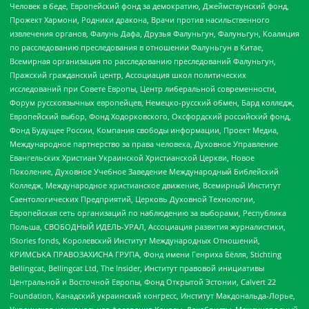
Человек в беде, Европейский фонд за демократию, Джеймстаунский фонд,
Прожект Хармони, Родники дракона, Врачи против насильственного
извлечения органов, Фалунь Дафа, Друзья Фалуньгун, Фалуньгун, Коалиция
по расследованию преследования в отношении Фалуньгун в Китае,
Всемирная организация по расследованию преследований Фалуньгун,
Пражский гражданский центр, Ассоциация школ политических
исследований при Совете Европы, Центр либеральной современности,
Форум русскоязычных европейцев, Немецко-русский обмен, Бард колледж,
Европейский выбор, Фонд Ходорковского, Оксфордский российский фонд,
Фонд Будущее России, Компания свободы информации, Проект Медиа,
Международное партнерство за права человека, Духовное Управление
Евангельских Христиан Украинской Христианской Церкви, Новое
Поколение, Духовное Учебное Заведение Международный Библейский
Колледж, Международное христианское движение, Всемирный Институт
Саентологических Предприятий, Церковь Духовной Технологии,
Европейская сеть организаций по наблюдению за выборами, Республика
Польша, СВОБОДНЫЙ ИДЕЛЬ-УРАЛ, Ассоциация развития журналистики,
IStories fonds, Королевский Институт Международных Отношений,
КРИМСЬКА ПРАВОЗАХИСНА ГРУПА, Фонд имени Генриха Бёлля, Stichting
Bellingcat, Bellingcat Ltd, The Insider, Институт правовой инициативы
Центральной и Восточной Европы, Фонд Открытой Эстонии, Calvert 22
Foundation, Канадский украинский конгресс, Институт Макдональда-Лорье,