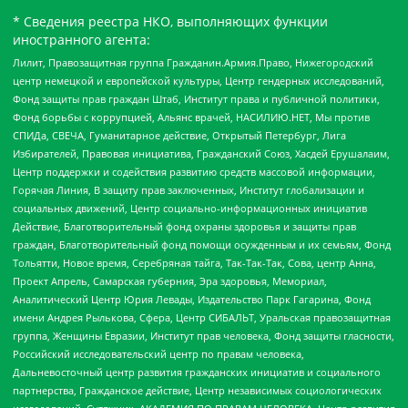
* Сведения реестра НКО, выполняющих функции
иностранного агента:
Лилит, Правозащитная группа Гражданин.Армия.Право, Нижегородский
центр немецкой и европейской культуры, Центр гендерных исследований,
Фонд защиты прав граждан Штаб, Институт права и публичной политики,
Фонд борьбы с коррупцией, Альянс врачей, НАСИЛИЮ.НЕТ, Мы против
СПИДа, СВЕЧА, Гуманитарное действие, Открытый Петербург, Лига
Избирателей, Правовая инициатива, Гражданский Союз, Хасдей Ерушалаим,
Центр поддержки и содействия развитию средств массовой информации,
Горячая Линия, В защиту прав заключенных, Институт глобализации и
социальных движений, Центр социально-информационных инициатив
Действие, Благотворительный фонд охраны здоровья и защиты прав
граждан, Благотворительный фонд помощи осужденным и их семьям, Фонд
Тольятти, Новое время, Серебряная тайга, Так-Так-Так, Сова, центр Анна,
Проект Апрель, Самарская губерния, Эра здоровья, Мемориал,
Аналитический Центр Юрия Левады, Издательство Парк Гагарина, Фонд
имени Андрея Рылькова, Сфера, Центр СИБАЛЬТ, Уральская правозащитная
группа, Женщины Евразии, Институт прав человека, Фонд защиты гласности,
Российский исследовательский центр по правам человека,
Дальневосточный центр развития гражданских инициатив и социального
партнерства, Гражданское действие, Центр независимых социологических