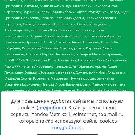
Для повышения удобства сайта мы используем
cookies (
подробнее
). К сайту подключены
сервисы Yandex.Metrika, LiveInternet, top.mail.ru,
Источник:
https://minjust.gov.ru/uploaded/files/reestr-
которые также используют файлы cookies
inostrannyih-agentov-22-03-2024.pdf
данные на
22.03.2024
(
подробнее
).