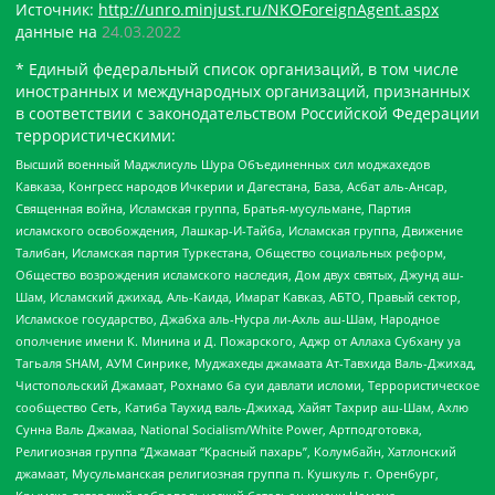
Источник:
http://unro.minjust.ru/NKOForeignAgent.aspx
данные на
24.03.2022
* Единый федеральный список организаций, в том числе
иностранных и международных организаций, признанных
в соответствии с законодательством Российской Федерации
террористическими:
Высший военный Маджлисуль Шура Объединенных сил моджахедов
Кавказа, Конгресс народов Ичкерии и Дагестана, База, Асбат аль-Ансар,
Священная война, Исламская группа, Братья-мусульмане, Партия
исламского освобождения, Лашкар-И-Тайба, Исламская группа, Движение
Талибан, Исламская партия Туркестана, Общество социальных реформ,
Общество возрождения исламского наследия, Дом двух святых, Джунд аш-
Шам, Исламский джихад, Аль-Каида, Имарат Кавказ, АБТО, Правый сектор,
Исламское государство, Джабха аль-Нусра ли-Ахль аш-Шам, Народное
ополчение имени К. Минина и Д. Пожарского, Аджр от Аллаха Субхану уа
Тагьаля SHAM, АУМ Синрике, Муджахеды джамаата Ат-Тавхида Валь-Джихад,
Чистопольский Джамаат, Рохнамо ба суи давлати исломи, Террористическое
сообщество Сеть, Катиба Таухид валь-Джихад, Хайят Тахрир аш-Шам, Ахлю
Сунна Валь Джамаа, National Socialism/White Power, Артподготовка,
Религиозная группа “Джамаат “Красный пахарь”, Колумбайн, Хатлонский
джамаат, Мусульманская религиозная группа п. Кушкуль г. Оренбург,