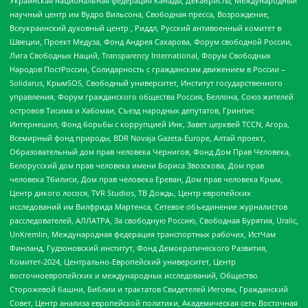
Украинская национальная федерация Канады, Декабристы, Международный
научный центр им Вудро Вильсона, Свободная пресса, Возрождение,
Всеукраинский духовный центр , Риддл, Русский антивоенный комитет в
Швеции, Проект Медуза, Фонд Андрея Сахарова, Форум свободной России,
Лига Свободных Наций, Transparеncy International, Форум Свободных
Народов ПостРоссии, Солидарность с гражданским движением в России –
Solidarus, КрымSOS, Свободный университет, Институт государственного
управления, Форум гражданского общества Россия, Беллона, Союз жителей
островов Тисима и Хабомаи, Съезд народных депутатов, Гринпис
Интернешнл, Фонд борьбы с коррупцией Инк, Завет церквей TCCN, Агора,
Всемирный фонд природы, BDR Novaja Gazeta-Europe, Алтай проект,
Образовательный дом прав человека Чернигов, Фонд Дом Прав Человека,
Белорусский дом прав человека имени Бориса Звозскова, Дом прав
человека Тбилиси, Дом прав человека Ереван, Дом прав человека Крым,
Центр дикого лосося, TVR Studios, ТВ Дождь, Центр европейских
исследований им Вилфрида Мартенса, Сетевое объединение журналистов
расследователей, АЛЛАТРА, За свободную Россию, Свободная Бурятия, Uralic,
UnKremlin, Международная федерация транспортных рабочих, ИстЧам
Финланд, Гудзоновский институт, Фонд Демократического Развития,
Комитет-2024, Центрально-Европейский университет, Центр
восточноевропейских и международных исследований, Общество
Сторожевой башни, Библии и трактатов Свидетелей Иеговы, Гражданский
Совет, Центр анализа европейской политики, Академическая сеть Восточная