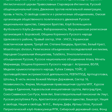
Инглистической церкви Православных Староверов-Инглингов, Русский
общенациональный союз, Движение против нелегальной иммиграции,
Кровь и Честь, О свободе совести и о религиозных объединениях, Омская
организация общественного политического движения Русское
национальное единство, Северное Братство, Клуб Болельщиков
Футбольного Клуба Динамо, Файзрахманисты, Мусульманская религиозная
организация п. Боровский, Община Коренного Русского народа
Щелковского района, Правый сектор, УНА - УНСО, Украинская
повстанческая армия, Тризуб им. Степана Бандеры, Братство, Белый Крест,
Misanthropic division, Религиозное объединение последователей инглиизма,
Народная Социальная Инициатива, TulaSkins, Этнополитическое
объединение Русские, Русское национальное объединение Атака, Мечеть
Мирмамеда, Община Коренного Русского народа г. Астрахани, ВОЛЯ,
Меджлис крымскотатарского народа, Рубеж Севера, ТОЙС, О
противодействии экстремистской деятельности, РЕВТАТПОД, Артподготовка,
Штольц, В честь иконы Божией Матери Державная, Сектор 16,
Независимость, Фирма, Молодежная правозащитная группа МПГ, Курсом
Правды и Единения, Каракольская инициативная группа, Автоград Крю,
Союз Славянских Сил Руси, Алля-Аят, Благотворительный пансионат Ак Умут,
Русская республика Русь, Арестантское уголовное единство, Башкорт, Нация
и свобода, Нация и свобода, W.H.С., Фалунь Дафа, Иртыш Ultras, Русский
Патриотический клуб-Новокузнецк/РПК, Сибирский державный союз, Фонд