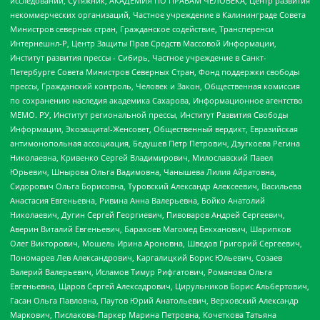
исследований, Сутяжник, АКАДЕМИЯ ПО ПРАВАМ ЧЕЛОВЕКА, Центр развития
некоммерческих организаций, Частное учреждение в Калининграде Совета
Министров северных стран, Гражданское содействие, Трансперенси
Интернешнл-Р, Центр Защиты Прав Средств Массовой Информации,
Институт развития прессы - Сибирь, Частное учреждение в Санкт-
Петербурге Совета Министров Северных Стран, Фонд поддержки свободы
прессы, Гражданский контроль, Человек и Закон, Общественная комиссия
по сохранению наследия академика Сахарова, Информационное агентство
МЕМО. РУ, Институт региональной прессы, Институт Развития Свободы
Информации, Экозащита!-Женсовет, Общественный вердикт, Евразийская
антимонопольная ассоциация, Бедушев Петр Петрович, Дзугкоева Регина
Николаевна, Кривенко Сергей Владимирович, Милославский Павел
Юрьевич, Шнырова Ольга Вадимовна, Чанышева Лилия Айратовна,
Сидорович Ольга Борисовна, Туровский Александр Алексеевич, Васильева
Анастасия Евгеньевна, Ривина Анна Валерьевна, Бойко Анатолий
Николаевич, Дугин Сергей Георгиевич, Пивоваров Андрей Сергеевич,
Аверин Виталий Евгеньевич, Барахоев Магомед Бекханович, Шарипков
Олег Викторович, Мошель Ирина Ароновна, Шведов Григорий Сергеевич,
Пономарев Лев Александрович, Каргалицкий Борис Юльевич, Созаев
Валерий Валерьевич, Исламов Тимур Рифгатович, Романова Ольга
Евгеньевна, Щаров Сергей Алексадрович, Цирульников Борис Альбертович,
Гасан Ольга Павловна, Паутов Юрий Анатольевич, Верховский Александр
Маркович, Пислакова-Паркер Марина Петровна, Кочеткова Татьяна