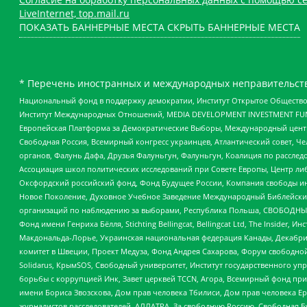
LiveInternet, top.mail.ru
ПОКАЗАТЬ БАННЕРНЫЕ МЕСТА
СКРЫТЬ БАННЕРНЫЕ МЕСТА
* Перечень иностранных и международных неправительств
Национальный фонд в поддержку демократии, Институт Открытое Общество
Институт Международных Отношений, MEDIA DEVELOPMENT INVESTMENT FUND,
Европейская Платформа за Демократические Выборы, Международный цент
Свободная Россия, Всемирный конгресс украинцев, Атлантический совет, Ч
органов, Фалунь Дафа, Друзья Фалуньгун, Фалуньгун, Коалиция по рассле
Ассоциация школ политических исследований при Совете Европы, Центр ли
Оксфордский российский фонд, Фонд Будущее России, Компания свободы ин
Новое Поколение, Духовное Учебное Заведение Международный Библейский
организаций по наблюдению за выборами, Республика Польша, СВОБОДНЫЙ
Фонд имени Генриха Бёлля, Stichting Bellingcat, Bellingcat Ltd, The Inside
Макдональда-Лорье, Украинская национальная федерация Канады, Декабрис
комитет в Швеции, Проект Медуза, Фонд Андрея Сахарова, Форум свободной 
Solidarus, КрымSOS, Свободный университет, Институт государственного у
борьбы с коррупцией Инк, Завет церквей TCCN, Агора, Всемирный фонд при
имени Бориса Звозскова, Дом прав человека Тбилиси, Дом прав человека Ер
журналистов расследователей, АЛЛАТРА, За свободную Россию, Свободная Б