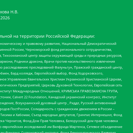
хова Н.В.
2026
льной на территории Российской Федерации:
кономическому и правовому развитию, Национальный Демократический
менной России, Черноморский фонд регионального сотрудничества,
, Тихоокеанский центр защиты окружающей среды и природных ресурсов,
 Хармони, Родники дракона, Врачи против насильственного извлечения
по расследованию преследований Фалуньгун, Пражский гражданский центр,
бмен, Бард колледж, Европейский выбор, Фонд Ходорковского,
ное Управление Евангельских Христиан Украинской Христианской Церкви,
огических Предприятий, Церковь Духовной Технологии, Европейская сеть
ий Институт Международных Отношений, КРИМСЬКА ПРАВОЗАХИСНА ГРУПА,
стонии, Calvert 22 Foundation, Канадский украинский конгресс, Институт
ждение, Всеукраинский духовный центр , Риддл, Русский антивоенный
ародов ПостРоссии, Солидарность с гражданским движением в России –
в Тисима и Хабомаи, Съезд народных депутатов, Гринпис Интернешнл, Фонд
ека Чернигов, Фонд Дом Прав Человека, Белорусский дом прав человека
нтр европейских исследований им Вилфрида Мартенса, Сетевое объединение
Чам Финланд, Гудзоновский институт, Фонд Демократического Развития,