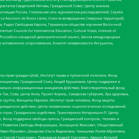
актатов Свидетелей Иеговы, Гражданский Совет, Центр анализа
астоящая Россия, Глобальная сеть журналистов-расследователей, Служба
a Asocicion de Rusos Libres, Союз за возвращение Северных территорий,
еста, Радио Свободная Европа, Германское общество изучения Восточной
ouncils for International Education, Cultural Vistas, Institute of
, Российско-канадский демократический альянс, Школа международных
е антивоенное сопротивление, Комитет независимости Ингушетии,
ты прав граждан Штаб, Институт права и публичной политики, Фонд
инициатива, Гражданский Союз, Хасдей Ерушалаим, Центр поддержки и
социально-информационных инициатив Действие, Благотворительный фонд
Так, Сова, центр Анна, Проект Апрель, Самарская губерния, Эра здоровья,
я группа, Женщины Евразии, Институт прав человека, Фонд защиты
Гражданское действие, Центр независимых социологических исследований,
стран, Гражданское содействие, Трансперенси Интернешнл-Р, Центр
н, Фонд поддержки свободы прессы, Гражданский контроль, Человек и
тут Развития Свободы Информации, Экозащита!-Женсовет, Общественный
й Павел Юрьевич, Шнырова Ольга Вадимовна, Чанышева Лилия Айратовна,
ин Сергей Георгиевич, Пивоваров Андрей Сергеевич, Аверин Виталий