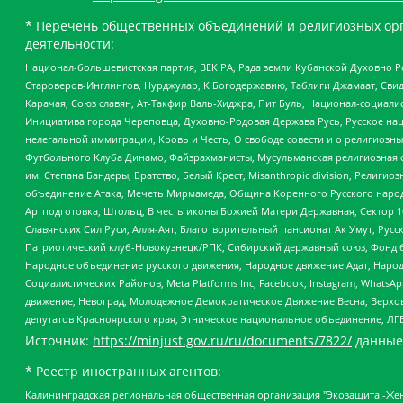
* Перечень общественных объединений и религиозных орг
деятельности:
Национал-большевистская партия, ВЕК РА, Рада земли Кубанской Духовно
Староверов-Инглингов, Нурджулар, К Богодержавию, Таблиги Джамаат, Сви
Карачая, Союз славян, Ат-Такфир Валь-Хиджра, Пит Буль, Национал-социал
Инициатива города Череповца, Духовно-Родовая Держава Русь, Русское н
нелегальной иммиграции, Кровь и Честь, О свободе совести и о религиоз
Футбольного Клуба Динамо, Файзрахманисты, Мусульманская религиозная о
им. Степана Бандеры, Братство, Белый Крест, Misanthropic division, Рели
объединение Атака, Мечеть Мирмамеда, Община Коренного Русского народа
Артподготовка, Штольц, В честь иконы Божией Матери Державная, Сектор 1
Славянских Сил Руси, Алля-Аят, Благотворительный пансионат Ак Умут, Русск
Патриотический клуб-Новокузнецк/РПК, Сибирский державный союз, Фонд б
Народное объединение русского движения, Народное движение Адат, Народ
Социалистических Районов, Meta Platforms Inc, Facebook, Instagram, Wha
движение, Невоград, Молодежное Демократическое Движение Весна, Верхов
депутатов Красноярского края, Этническое национальное объединение, ЛГ
Источник:
https://minjust.gov.ru/ru/documents/7822/
данные
* Реестр иностранных агентов:
Калининградская региональная общественная организация "Экозащита!-Женсовет", Фонд содействия защите прав и свобод граждан "Общественный вердикт", Фонд "Институт Развития Свободы Информации", Частное учреждение "Информационное агентство МЕМО. РУ", Региональная общественная организация "Общественная комиссия по сохранению наследия академика Сахарова", Фонд поддержки свободы прессы, Санкт-Петербургская общественная правозащитная организация "Гражданский контроль", Межрегиональная общественная организация "Информационно-просветительский центр "Мемориал", Региональный Фонд "Центр Защиты Прав Средств Массовой Информации", с 05.12.2023 Фонд "Центр Защиты Прав Средств массовой информации", Региональная общественная благотворительная организация помощи беженцам и мигрантам "Гражданское содействие", Негосударственное образовательное учреждение дополнительного профессионального образования (повышение квалификации) специалистов "АКАДЕМИЯ ПО ПРАВАМ ЧЕЛОВЕКА", Свердловская региональная общественная организация "Сутяжник", Автономная некоммерческая организация "Центр независимых социологических исследований", Союз общественных объединений "Российский исследовательский центр по правам человека", Региональное общественное учреждение научно-информационный центр "МЕМОРИАЛ", Некоммерческая организация "Фонд защиты гласности", Автономная некоммерческая организация "Институт прав человека", Городская общественная организация "Екатеринбургское общество "МЕМОРИАЛ", Городская общественная организация "Рязанское историко-просветительское и правозащитное общество "Мемориал" (Рязанский Мемориал), Челябинский региональный орган общественной самодеятельности – женское общественное объединение "Женщины Евразии", Челябинский региональный орган общественной самодеятельности "Уральская правозащитная группа", Фонд содействия защите здоровья и социальной справедливости имени Андрея Рылькова, Автономная Некоммерческая Организация "Аналитический Центр Юрия Левады", Автономная некоммерческая организация социальной поддержки населения "Проект Апрель", Региональная общественная организация помощи женщинам и детям, находящимся в кризисной ситуации "Информационно-методический центр "Анна", Фонд содействия развитию массовых коммуникаций и правовому просвещению "Так-так-Так", Фонд содействия устойчивому развитию "Серебряная тайга", Свердловский региональный общественный фонд социальных проектов "Новое время", "Idel.Реалии", Кавказ.Реалии, Крым.Реалии, Телеканал Настоящее Время, Татаро-башкирская служба Радио Свобода (Azatliq Radiosi), Радио Свободная Европа/Радио Свобода (PCE/PC), "Сибирь.Реалии", "Фактограф", Благотворительный фонд помощи осужденным и их семьям, Автономная некоммерческая организация "Институт глобализации и социальных движений", Фонд "В защиту прав заключенных", Частное учреждение "Центр поддержки и содействия развитию средств массовой информации", Пензенский региональный общественный благотворительный фонд "Гражданский союз", "Север.Реалии", Некоммерческая организация Фонд "Правовая инициатива", Общество с ограниченной ответственностью "Радио Свободная Европа/Радио Свобода", Чешское информационное агентство "MEDIUM-ORIENT", Красноярская региональная общественная организация "Мы против СПИДа", Камалягин Денис Николаевич, Маркелов Сергей Евгеньевич, Пономарев Лев Александрович, Савицкая Людмила Алексеевна, Автоно