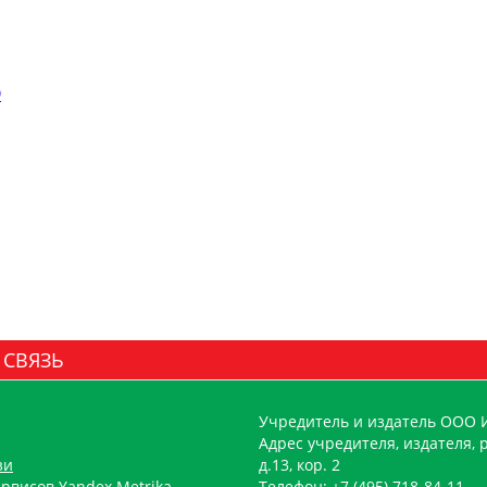
О
 СВЯЗЬ
Учредитель и издатель ООО 
Адрес учредителя, издателя, р
зи
д.13, кор. 2
рвисов Yandex.Metrika,
Телефон: +7 (495) 718-84-11