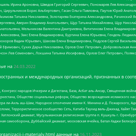
ошель Ирина Ароновна, Шведов Григорий Сергеевич, Пономарев Лев Александро
ч, Цирульников Борис Альбертович, Гасан Ольга Павловна, Паутов Юрий Анато
Акимова Татьяна Николаевна, Золотарева Екатерина Александровна, Рачинский Я
Сергеевна, Аверин Владимир Анатольевич, Щур Татьяна Михайловна, Щур Никола
Анатольевна, Мельникова Валентина Дмитриевна, Вититинова Елена Владимировн
 Алексеевна, Закс Елена Владимировна, Буртина Елена Юрьевна, Гендель Людмил
рохоров Вадим Юрьевич, Шахова Елена Владимировна, Подузов Сергей Васильеви
й Ефимович, Сухих Дарья Николаевна, Орлов Олег Петрович, Добровольская Анн
нсон Лев Семенович, Локшина Татьяна Иосифовна, Орлов Олег Петрович, Поляк
ые на
24.03.2022
ностранных и международных организаций, признанных в соотв
нгресс народов Ичкерии и Дагестана, База, Асбат аль-Ансар, Священная война,
уркестана, Общество социальных реформ, Общество возрождения исламского насл
Нусра ли-Ахль аш-Шам, Народное ополчение имени К. Минина и Д. Пожарского, Ад
сломи, Террористическое сообщество Сеть, Катиба Таухид валь-Джихад, Хайят Тах
, Хатлонский джамаат, Мусульманская религиозная группа п. Кушкуль г. Оренбу
ная самооборона, Дуббайский джамаат, московская ячейка, Батал-Хаджи Белхор
organizacii-i-materialy.html
данные на
16.11.2023