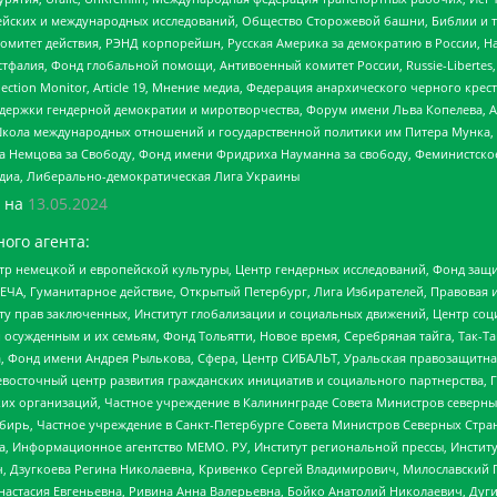
ейских и международных исследований, Общество Сторожевой башни, Библии и тр
омитет действия, РЭНД корпорейшн, Русская Америка за демократию в России, Н
фалия, Фонд глобальной помощи, Антивоенный комитет России, Russie-Libertes, L
lection Monitor, Article 19, Мнение медиа, Федерация анархического черного кр
и гендерной демократии и миротворчества, Форум имени Льва Копелева, American C
г, Школа международных отношений и государственной политики им Питера Мунка
 Немцова за Свободу, Фонд имени Фридриха Науманна за свободу, Феминистско
медиа, Либерально-демократическая Лига Украины
 на
13.05.2024
ого агента:
р немецкой и европейской культуры, Центр гендерных исследований, Фонд защи
ЧА, Гуманитарное действие, Открытый Петербург, Лига Избирателей, Правовая 
иту прав заключенных, Институт глобализации и социальных движений, Центр 
ужденным и их семьям, Фонд Тольятти, Новое время, Серебряная тайга, Так-Так-
, Фонд имени Андрея Рылькова, Сфера, Центр СИБАЛЬТ, Уральская правозащитна
невосточный центр развития гражданских инициатив и социального партнерства, 
 организаций, Частное учреждение в Калининграде Совета Министров северных 
бирь, Частное учреждение в Санкт-Петербурге Совета Министров Северных Стра
а, Информационное агентство МЕМО. РУ, Институт региональной прессы, Инсти
ч, Дзугкоева Регина Николаевна, Кривенко Сергей Владимирович, Милославски
настасия Евгеньевна, Ривина Анна Валерьевна, Бойко Анатолий Николаевич, Дуг