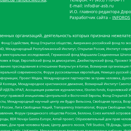
E-mail: info@ar-asb.ru
И.О. главного редактора Доро
Разработчик сайта –
INFOROS
енных организаций, деятельность которых признана нежелате
 Фонд Содействия, Фонд Открытое общество, Американо-российский фонд по э
 Международный Республиканский Институт, Открытая Россия, Институт совре
р электоральных исследований, Германский фонд Маршалла Соединенных Штатов
еловек в беде, Европейский фонд за демократию, Джеймстаунский фонд, Прожект
дованию преследования в отношении Фалуньгун в Китае, Всемирная организация 
беральной современности, Форум русскоязычных европейцев, Немецко-русский о
формации, Проект Медиа, Международное партнерство за права человека, Духов
 Колледж, Международное христианское движение, Всемирный Институт Саентол
 ИДЕЛЬ-УРАЛ, Ассоциация развития журналистики, IStories fonds, Королевск
r, Институт правовой инициативы Центральной и Восточной Европы, Фонд Открытой Э
ты, Международный научный центр им Вудро Вильсона, Свободная пресса, Возро
России, Лига Свободных Наций, Transparеncy International, Форум Свободных Н
правления, Форум гражданского общества Россия, Беллона, Союз жителей острово
роды, BDR Novaja Gazeta-Europe, Алтай проект, Образовательный дом прав челов
еван, Дом прав человека Крым, Центр дикого лосося, TVR Studios, ТВ Дождь, Це
урятия, Uralic, UnKremlin, Международная федерация транспортных рабочих, Ист