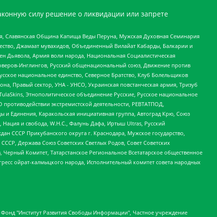
аконную силу решение о ликвидации или запрете
ья, Славянская Община Капища Веды Перуна, Мужская Духовная Семинария
щество, Джамаат мувахидов, Объединенный Вилайат Кабарды, Балкарии и
ден Дьявола, Армия воли народа, Национальная Социалистическая
роверов-Инглингов, Русский общенациональный союз, Движение против
усское национальное единство, Северное Братство, Клуб Болельщиков
а, Правый сектор, УНА - УНСО, Украинская повстанческая армия, Тризуб
 TulaSkins, Этнополитическое объединение Русские, Русское национальное
О противодействии экстремистской деятельности, РЕВТАТПОД,
ы и Единения, Каракольская инициативная группа, Автоград Крю, Союз
 Нация и свобода, W.H.С., Фалунь Дафа, Иртыш Ultras, Русский
ан СССР Прикубанского округа г. Краснодара, Мужское государство,
СССР, Держава Союз Советских Светлых Родов, Совет Советских
в, Черный Комитет, Татарстанское Региональное Всетатарское общественное
гресс ойрат-калмыцкого народа, Исполнительный комитет совета народных
евосточное общественное движение "Маяк", Санкт-Петербургская ЛГБТ-инициативная группа "Выход", Инициативная группа ЛГБТ+ "Реверс", Алексеев Андрей Викторович, Бекбулатова Таисия Львовна, Беляев Иван Михайлович, Владыкина Елена Сергеевна, Гельман Марат Александрович, Никульшина Вероника Юрьевна, Толоконникова Надежда Андреевна, Шендерович Виктор Анатольевич, Общество с ограниченной ответственностью "Данное сообщение", Общество с ограниченной ответственностью Издательский дом "Новая глава", Айнбиндер Александра Александровна, Московский комьюнити-центр для ЛГБТ+инициатив, Благотворительный фонд развития филантропии, Deutsche Welle (Германия, Kurt-Schumacher-Strasse 3, 53113 Bonn), Борзунова Мария Михайловна, Воробьев Виктор Викторович, Голубева Анна Львовна, Константинова Алла Михайловна, Малкова Ирина Владимировна, Мурадов Мурад Абдулгалимович, Осетинская Елизавета Николаевна, Понасенков Евгений Николаевич, Ганапольский Матвей Юрьевич, Киселев Евгений Алексеевич, Борухович Ирина Григорьевна, Дремин Иван Тимофеевич, Дубровский Дмитрий Викторович, Красноярская региональная общественная организация поддержки и развития альтернативных образовательных технологий и межкультурных коммуникаций "ИНТЕРРА", Маяковская Екатерина Алексеевна, Фейгин Марк Захарович, Филимонов Андрей Викторович, Дзугкоева Регина Николаевна, Доброхотов Роман Александрович, Дудь Юрий Александрович, Елкин Сергей Владимирович, Кругликов Кирилл Игоревич, Сабунаева Мария Леонидовна, Семенов Алексей Владимирович, Шаинян Карен Багратович, Шульман Екатерина Михайловна, Асафьев Артур Валерьевич, Вахштайн Виктор Семенович, Венедиктов Алексей Алексеевич, Лушникова Екатерина Евгеньевна, Волков Леонид Михайлович, Невзоров Александр Глебович, Пархоменко Сергей Борисович, Сироткин Ярослав Николаевич, Кара-Мурза Владимир Владимирович, Баранова Наталья Владимировна, Гозман Леонид Яковлевич, Кагарлицкий Борис Юльевич, Климарев Михаил Валерьевич, Милов Владимир Станиславович, Автономная некоммерческая организация Краснодарский центр современного искусства "Типография", Моргенштерн Алишер Тагирович, Соболь Любовь Эдуардовна, Общество с ограниченной ответственностью "ЛИЗА НОРМ", Каспаров Гарри Кимович, Ходорковский Михаил Борисович, Общество с ограниченной ответственностью "Апрельские тезисы", Данилович Ирина Брониславовна, Кашин Олег Владимирович, Петров Николай Владимирович, Пивоваров Алексей Владимирович, Соколов Михаил Владимирович, Цветкова Юлия Владимировна, Чичваркин Евгений Александрович, Комитет против пыток/Команда против пыток, Общество с ограниченной ответственностью "Первый научный", Общество с ограниченной ответственностью "Вертолет и ко", Белоцерковская Вероника Борисовна, Кац Максим Евгеньевич, Лазарева Татьяна Юрьевна, Шаведдинов Руслан Табризович, Яшин Илья Валерьевич, Общество с ограниченной ответственностью "Иноагент ААВ", Алешковский Дмитрий Петрович, Альбац Евгения Марковна, Быков Дмитрий Львович, Галямина Юлия Евгеньевна, Лойко Сергей Леонидович, Мартынов Кирилл Константинович, Медведев Сергей Александрович, Крашенинников Федор Геннадиевич, Гордеева Катерина Вл