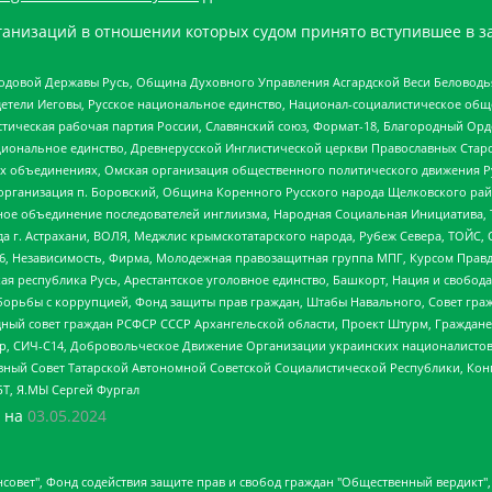
анизаций в отношении которых судом принято вступившее в з
 Родовой Державы Русь, Община Духовного Управления Асгардской Веси Беловод
детели Иеговы, Русское национальное единство, Национал-социалистическое об
истическая рабочая партия России, Славянский союз, Формат-18, Благородный Ор
ациональное единство, Древнерусской Инглистической церкви Православных Ста
ных объединениях, Омская организация общественного политического движения Р
рганизация п. Боровский, Община Коренного Русского народа Щелковского район
гиозное объединение последователей инглиизма, Народная Социальная Инициатива,
 г. Астрахани, ВОЛЯ, Меджлис крымскотатарского народа, Рубеж Севера, ТОЙС, 
6, Независимость, Фирма, Молодежная правозащитная группа МПГ, Курсом Правд
ая республика Русь, Арестантское уголовное единство, Башкорт, Нация и свобода,
орьбы с коррупцией, Фонд защиты прав граждан, Штабы Навального, Совет гражд
ный совет граждан РСФСР СССР Архангельской области, Проект Штурм, Граждане 
tsApp, СИЧ-С14, Добровольческое Движение Организации украинских националисто
ный Совет Татарской Автономной Советской Социалистической Республики, Кон
БТ, Я.МЫ Сергей Фургал
 на
03.05.2024
мная некоммерческая организация "Центр по работе с проблемой насилия "НАСИЛИЮ.НЕТ", Межрегиональный профессиональный союз работников здравоохранения "Альянс врачей", Юридическое лицо, зарегистрированное в Латвийской Республике, SIA "Medusa Project" (регистрационный номер 40103797863, дата регистрации 10.06.2014), Некоммерческая организация "Фонд по борьбе с коррупцией", Автономная некоммерческая организация "Институт права и публичной политики", Баданин Роман Сергеевич, Гликин Максим Александрович, Железнова Мария Михайловна, Лукьянова Юлия Сергеевна, Маетная Елизавета Витальевна, Маняхин Петр Борисович, Чуракова Ольга Владимировна, Ярош Юлия Петровна, Юридическое лицо "The Insider SIA", зарегистрированное в Риге, Латвийская Республика (дата регистрации 26.06.2015), являющееся администратором доменного имени интернет-издания "The Insider SIA", https://theins.ru, Постернак Алексей Евгеньевич, Рубин Михаил Аркадьевич, Анин Роман Александрович, Юридическое лицо Istories fonds, зарегистрированное в Латвийской Республике (регистрационный номер 50008295751, дата регистрации 24.02.2020), Великовский Дмитрий Александрович, Долинина Ирина Николаевна, Мароховская Алеся Алексеевна, Шлейнов Роман Юрьевич, Шмагун Олеся Валентиновна, Общество с ограниченной ответственностью "Альтаир 2021", Общество с ограниченной ответственностью "Вега 2021", Общество с ограниченной ответственностью "Главный редактор 2021", Общество с ограниченной ответственностью "Ромашки монолит", Важенков Артем Валерьевич, Ивановская областная общественная организация "Центр гендерных исследований", Гурман Юрий Альбертович, Медиапроект "ОВД-Инфо", Егоров Владимир Владимирович, Жилинский Владимир Александрович, Общество с ограниченной ответственностью "ЗП", Иванова София Юрьевна, Карезина Инна Павловна, Кильтау Екатерина Викторовна, Петров Алексей Викторович, Пискунов Сергей Евгеньевич, Смирнов Сергей Сергеевич, Тихонов Михаил Сергеевич, Общество с ограниченной ответственностью "ЖУРНАЛИСТ-ИНОСТРАННЫЙ АГЕНТ", Арапова Галина Юрьевна, Вольтская Татьяна Анатольевна, Американская компания "Mason G.E.S. Anonymous Foundation" (США), являющаяся владельцем интернет-издания https://mnews.world/, Компания "Stichting Bellingcat", зарегистрированная в Нидерландах (дата регистрации 11.07.2018), Захаров Андрей Вячеславович, Клепиковская Екатерина Дмитриевна, Общество с ограниченной ответственностью "МЕМО", Перл Роман Александрович, Симонов Евгений Алексеевич, Соловьева Елена Анатольевна, Сотников Даниил Владимирович, Сурначева Елизавета Дмитриевна, Автономная некоммерческая организация по защите прав человека и информированию населения "Якутия – Наше Мнение", Общество с ограниченной ответственностью "Москоу диджитал медиа", с 26.01.2023 Общество с ограниченной ответственностью "Чайка Белые сады", Ветошкина Валерия Валерьевна, Заговора Максим Александрович, Межрегиональное общественное движение "Российская ЛГБТ - сеть", Оленичев Максим Владимирович, Павлов Иван Юрьевич, Скворцова Елена Сергеевна, Общество с ограниченной ответственностью "Как бы инагент", Кочетков Игорь Викторович, Общество с ограниченной ответственностью "Честные выборы", Еланчик Олег Александрович, Общество с ограниченной ответственностью "Нобелевский призыв", Гималова Регина Эмилевна, Григорьев Андрей Валерьевич, Григорьева Алина Александровна, Ассоциация по содействию защите прав призывников, альтернативнослужащих и военнослужащих "Правозащитная группа "Гражданин.Армия.Право", Хисамова Регина Фаритовна, Автономная некоммерческая организация по реализации социально-правовых программ "Лилит", Дальн