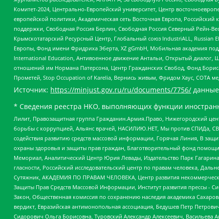
Комитет-2024, Центрально-Европейский университет, Центр восточноевроп
европейской политики, Академическая сеть Восточная Европа, Российский к
поддержки, Свободная Россия Берлин, Свободная Россия Северный Рейн-Вест
Крымскотатарский Ресурсный Центр, Глобальный союз IndustriALL, Russian E
Европы, Фонд имени Фридриха Эберта, XZ gGmbH, Мобильная академия поддержк
International Education, Антивоенное движение Антальи, Открытый диало
отношений им Нормана Патерсона, Центр Гражданских Свобод, Фонд Бориса
Прометей, Stop Occupation of Karelia, Вернись живым, Фридом Хаус, СОТА 
Источник:
https://minjust.gov.ru/ru/documents/7756/
данные
* Сведения реестра НКО, выполняющих функции иностранн
Лилит, Правозащитная группа Гражданин.Армия.Право, Нижегородский цент
борьбы с коррупцией, Альянс врачей, НАСИЛИЮ.НЕТ, Мы против СПИДа, СВЕ
содействия развитию средств массовой информации, Горячая Линия, В защ
охраны здоровья и защиты прав граждан, Благотворительный фонд помощи ос
Мемориал, Аналитический Центр Юрия Левады, Издательство Парк Гагарина
гласности, Российский исследовательский центр по правам человека, Даль
Сутяжник, АКАДЕМИЯ ПО ПРАВАМ ЧЕЛОВЕКА, Центр развития некоммерческих
Защиты Прав Средств Массовой Информации, Институт развития прессы - Си
Закон, Общественная комиссия по сохранению наследия академика Сахаров
вердикт, Евразийская антимонопольная ассоциация, Бедушев Петр Петрови
Сидорович Ольга Борисовна, Туровский Александр Алексеевич, Васильева А