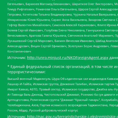
Евгеньевич, Барахоев Магомед Бекханович, Шарипков Олег Викторович, М
Тимур Рифгатович, Романова Ольга Евгеньевна, Щаров Сергей Алексадрови
Петровна, Кочеткова Татьяна Владимировна, Чуркина Наталья Валерьевна, 
Илларионова Юлия Юрьевна, Саранг Анна Васильевна, Захарова Светлана 
Гефтер Валентин Михайлович, Симонов Алексей Кириллович, Флиге Ирина 
Беляев Сергей Иванович, Голубева Елена Николаевна, Ганнушкина Светлана
Вячеславович, Арапова Галина Юрьевна, Свечников Анатолий Мариевич, П
Лукашевский Сергей Маркович, Бахмин Вячеслав Иванович, Шабад Анатоли
Александрович, Вицин Сергей Ефимович, Золотухин Борис Андреевич, Леви
Константинович
Источник:
http://unro.minjust.ru/NKOForeignAgent.aspx
данн
* Единый федеральный список организаций, в том числе и
террористическими:
Высший военный Маджлисуль Шура Объединенных сил моджахедов Кавказа, Ко
Лашкар-И-Тайба, Исламская группа, Движение Талибан, Исламская партия Т
Имарат Кавказ, АБТО, Правый сектор, Исламское государство, Джабха аль-
Ат-Тавхида Валь-Джихад, Чистопольский Джамаат, Рохнамо ба суи давлати и
Артподготовка, Религиозная группа “Джамаат “Красный пахарь”, Колумбайн
Челебиджихана, Азов, Партия исламского возрождения Таджикистана, Народ
России, Айдар, Русский добровольческий корпус
Источник:
http://nac.gov.ru/terroristicheskie-i-ekstremistskie-