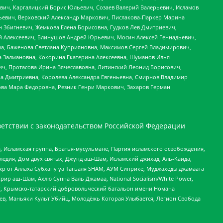
вич, Каргалицкий Борис Юльевич, Созаев Валерий Валерьевич, Исламов
льевич, Верховский Александр Маркович, Пислакова-Паркер Марина
н Збигневич, Жемкова Елена Борисовна, Гудков Лев Дмитриевич,
й Алексеевич, Блинушов Андрей Юрьевич, Мосин Алексей Геннадьевич,
а, Баженова Светлана Куприяновна, Максимов Сергей Владимирович,
а Залмановна, Кокорина Екатерина Алексеевна, Шуманов Илья
ч, Протасова Ирина Вячеславовна, Литинский Леонид Борисович,
а Дмитриевна, Королева Александра Евгеньевна, Смирнов Владимир
ова Мара Федоровна, Резник Генри Маркович, Захаров Герман
етствии с законодательством Российской Федерации
 Исламская группа, Братья-мусульмане, Партия исламского освобождения,
едия, Дом двух святых, Джунд аш-Шам, Исламский джихад, Аль-Каида,
жр от Аллаха Субхану уа Тагьаля SHAM, АУМ Синрике, Муджахеды джамаата
рир аш-Шам, Ахлю Сунна Валь Джамаа, National Socialism/White Power,
рг, Крымско-татарский добровольческий батальон имени Номана
оев, Маньяки Культ Убийц, Молодёжь Которая Улыбается, Легион Свобода