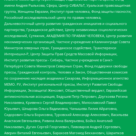
имени Андрея Рылькова, Сфера, Центр СИБАЛЬТ, Уральская правозащитная
группа, Женщины Евразии, Институт прав человека, Фонд защиты гласности,
Российский исследовательский центр по правам человека,
Дальневосточный центр развития гражданских инициатив и социального
партнерства, Гражданское действие, Центр независимых социологических
исследований, Сутяжник, АКАДЕМИЯ ПО ПРАВАМ ЧЕЛОВЕКА, Центр развития
некоммерческих организаций, Частное учреждение в Калининграде Совета
Министров северных стран, Гражданское содействие, Трансперенси
Интернешнл-Р, Центр Защиты Прав Средств Массовой Информации,
Институт развития прессы - Сибирь, Частное учреждение в Санкт-
Петербурге Совета Министров Северных Стран, Фонд поддержки свободы
прессы, Гражданский контроль, Человек и Закон, Общественная комиссия
по сохранению наследия академика Сахарова, Информационное агентство
МЕМО. РУ, Институт региональной прессы, Институт Развития Свободы
Информации, Экозащита!-Женсовет, Общественный вердикт, Евразийская
антимонопольная ассоциация, Бедушев Петр Петрович, Дзугкоева Регина
Николаевна, Кривенко Сергей Владимирович, Милославский Павел
Юрьевич, Шнырова Ольга Вадимовна, Чанышева Лилия Айратовна,
Сидорович Ольга Борисовна, Туровский Александр Алексеевич, Васильева
Анастасия Евгеньевна, Ривина Анна Валерьевна, Бойко Анатолий
Николаевич, Дугин Сергей Георгиевич, Пивоваров Андрей Сергеевич,
Аверин Виталий Евгеньевич, Барахоев Магомед Бекханович, Шарипков