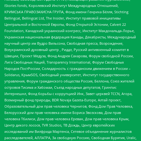
IStories fonds, Королевский Институт Международных Отношений,
КРИМСЬКА ПРАВОЗАХИСНА ГРУПА, Фонд имени Генриха Бёлля, Stichting
Bellingcat, Bellingcat Ltd, The Insider, Институт правовой инициативы
Центральной и Восточной Европы, Фонд Открытой Эстонии, Calvert 22
Foundation, Канадский украинский конгресс, Институт Макдональда-Лорье,
Украинская национальная федерация Канады, Декабристы, Международный
научный центр им Вудро Вильсона, Свободная пресса, Возрождение,
Всеукраинский духовный центр , Риддл, Русский антивоенный комитет в
Швеции, Проект Медуза, Фонд Андрея Сахарова, Форум свободной России,
Лига Свободных Наций, Transparеncy International, Форум Свободных
Народов ПостРоссии, Солидарность с гражданским движением в России –
Solidarus, КрымSOS, Свободный университет, Институт государственного
управления, Форум гражданского общества Россия, Беллона, Союз жителей
островов Тисима и Хабомаи, Съезд народных депутатов, Гринпис
Интернешнл, Фонд борьбы с коррупцией Инк, Завет церквей TCCN, Агора,
Всемирный фонд природы, BDR Novaja Gazeta-Europe, Алтай проект,
Образовательный дом прав человека Чернигов, Фонд Дом Прав Человека,
Белорусский дом прав человека имени Бориса Звозскова, Дом прав
человека Тбилиси, Дом прав человека Ереван, Дом прав человека Крым,
Центр дикого лосося, TVR Studios, ТВ Дождь, Центр европейских
исследований им Вилфрида Мартенса, Сетевое объединение журналистов
расследователей, АЛЛАТРА, За свободную Россию, Свободная Бурятия, Uralic,