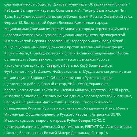
социалистическое общество, Джамаат мувахидов, Объединенный Вилайат
Кабарды, Балкарии и Карачая, Союз славян, Ат-Такфир Валь-Хиджра, Пит
Буль, Национал-социалистическая рабочая партия России, Славянский союз,
Формат-18, Благородный Орден Дьявола, Армия воли народа,
Национальная Социалистическая Инициатива города Череповца, Духовно-
Родовая Держава Русь, Русское национальное единство, Древнерусской
Инглистической церкви Православных Староверов-Инглингов, Русский
общенациональный союз, Движение против нелегальной иммиграции,
Кровь и Честь, О свободе совести и о религиозных объединениях, Омская
организация общественного политического движения Русское
национальное единство, Северное Братство, Клуб Болельщиков
Футбольного Клуба Динамо, Файзрахманисты, Мусульманская религиозная
организация п. Боровский, Община Коренного Русского народа
Щелковского района, Правый сектор, УНА - УНСО, Украинская
повстанческая армия, Тризуб им. Степана Бандеры, Братство, Белый Крест,
Misanthropic division, Религиозное объединение последователей инглиизма,
Народная Социальная Инициатива, TulaSkins, Этнополитическое
объединение Русские, Русское национальное объединение Атака, Мечеть
Мирмамеда, Община Коренного Русского народа г. Астрахани, ВОЛЯ,
Меджлис крымскотатарского народа, Рубеж Севера, ТОЙС, О
противодействии экстремистской деятельности, РЕВТАТПОД, Артподготовка,
Штольц, В честь иконы Божией Матери Державная, Сектор 16,