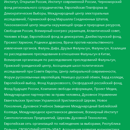
Институт, Открытая Россия, Институт современной России, Черноморский
фонд регионального сотрудничества, Европейская Платформа за
Демократические Выборы, Международный центр электоральных
исследований, Германский фонд Маршалла Соединенных Штатов,
Тихоокеанский центр защиты окружающей среды и природных ресурсов,
Свободная Россия, Всемирный конгресс украинцев, Атлантический совет,
Человек в беде, Европейский фонд за демократию, Джеймстаунский фонд,
Прожект Хармони, Родники дракона, Врачи против насильственного
извлечения органов, Фалунь Дафа, Друзья Фалуньгун, Фалуньгун, Коалиция
по расследованию преследования в отношении Фалуньгун в Китае,
Всемирная организация по расследованию преследований Фалуньгун,
Пражский гражданский центр, Ассоциация школ политических
исследований при Совете Европы, Центр либеральной современности,
Форум русскоязычных европейцев, Немецко-русский обмен, Бард колледж,
Европейский выбор, Фонд Ходорковского, Оксфордский российский фонд,
Фонд Будущее России, Компания свободы информации, Проект Медиа,
Международное партнерство за права человека, Духовное Управление
Евангельских Христиан Украинской Христианской Церкви, Новое
Поколение, Духовное Учебное Заведение Международный Библейский
Колледж, Международное христианское движение, Всемирный Институт
Саентологических Предприятий, Церковь Духовной Технологии,
Европейская сеть организаций по наблюдению за выборами, Республика
Польша, СВОБОДНЫЙ ИДЕЛЬ-УРАЛ, Ассоциация развития журналистики,