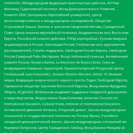
UnKremlin, Международная федерация транспортных рабочих, ИстЧам
Финланд, Гудзоновский институт, Фонд Демократического Развития,
Комитет-2024, Центрально-Европейский университет, Центр
восточноевропейских и международных исследований, Общество
Сторожевой башни, Библии и трактатов Свидетелей Иеговы, Гражданский
Совет, Центр анализа европейской политики, Академическая сеть Восточная
Европа, Российский комитет действия, РЭНД корпорейшн, Русская Америка
за демократию в России, Настоящая Россия, Глобальная сеть журналистов-
расследователей, Служба поддержки, Свободная Россия Берлин, Свободная
Россия Северный Рейн-Вестфалия, Фонд глобальной помощи, Антивоенный
комитет России, Russie-Libertes, La Asocicion de Rusos Libres, Союз за
возвращение Северных территорий, Крымскотатарский Ресурсный Центр,
Глобальный союз IndustriALL, Russian Election Monitor, Article 19, Мнение
медиа, Федерация анархического черного креста, Радио Свободная Европа,
Германское общество изучения Восточной Европы, Фонд имени Фридриха
Эберта, XZ gGmbH, Мобильная академия поддержки гендерной демократии
и миротворчества, Форум имени Льва Копелева, American Councils for
International Education, Cultural Vistas, Institute of International Education,
Антивоенное движение Антальи, Открытый диалог, Школа международных
отношений и государственной политики им Питера Мунка, Российско-
канадский демократический альянс, Школа международных отношений им
Нормана Патерсона, Центр Гражданских Свобод, Фонд Бориса Немцова за