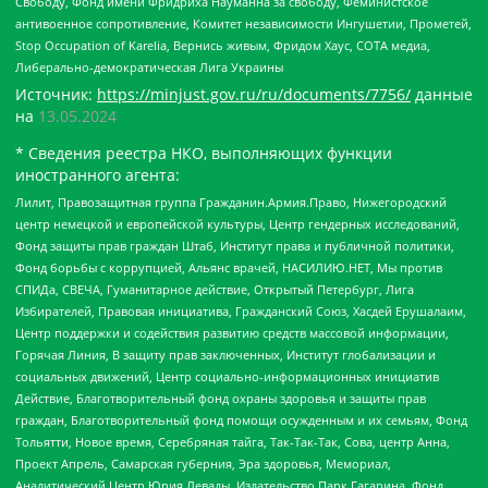
Свободу, Фонд имени Фридриха Науманна за свободу, Феминистское
антивоенное сопротивление, Комитет независимости Ингушетии, Прометей,
Stop Occupation of Karelia, Вернись живым, Фридом Хаус, СОТА медиа,
Либерально-демократическая Лига Украины
Источник:
https://minjust.gov.ru/ru/documents/7756/
данные
на
13.05.2024
* Сведения реестра НКО, выполняющих функции
иностранного агента:
Лилит, Правозащитная группа Гражданин.Армия.Право, Нижегородский
центр немецкой и европейской культуры, Центр гендерных исследований,
Фонд защиты прав граждан Штаб, Институт права и публичной политики,
Фонд борьбы с коррупцией, Альянс врачей, НАСИЛИЮ.НЕТ, Мы против
СПИДа, СВЕЧА, Гуманитарное действие, Открытый Петербург, Лига
Избирателей, Правовая инициатива, Гражданский Союз, Хасдей Ерушалаим,
Центр поддержки и содействия развитию средств массовой информации,
Горячая Линия, В защиту прав заключенных, Институт глобализации и
социальных движений, Центр социально-информационных инициатив
Действие, Благотворительный фонд охраны здоровья и защиты прав
граждан, Благотворительный фонд помощи осужденным и их семьям, Фонд
Тольятти, Новое время, Серебряная тайга, Так-Так-Так, Сова, центр Анна,
Проект Апрель, Самарская губерния, Эра здоровья, Мемориал,
Аналитический Центр Юрия Левады, Издательство Парк Гагарина, Фонд