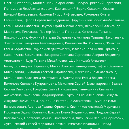
Олег Викторович, Мошель Ирина Ароновна, Шведов Григорий Сергеевич,
Пономарев Лев Александрович, Каргалицкий Борис Юльевич, Созаев
Валерий Валерьевич, Исламов Тимур Рифгатович, Романова Ольга
Евгеньевна, Щаров Сергей Алексадрович, Цирульников Борис Альбертович,
Гасан Ольга Павловна, Паутов Юрий Анатольевич, Верховский Александр
Маркович, Пислакова-Паркер Марина Петровна, Кочеткова Татьяна
Владимировна, Чуркина Наталья Валерьевна, Акимова Татьяна Николаевна,
Золотарева Екатерина Александровна, Рачинский Ян Збигневич, Жемкова
Елена Борисовна, Гудков Лев Дмитриевич, Илларионова Юлия Юрьевна,
Саранг Анна Васильевна, Захарова Светлана Сергеевна, Аверин Владимир
Анатольевич, Щур Татьяна Михайловна, Щур Николай Алексеевич,
Блинушов Андрей Юрьевич, Мосин Алексей Геннадьевич, Гефтер Валентин
Михайлович, Симонов Алексей Кириллович, Флиге Ирина Анатольевна,
Мельникова Валентина Дмитриевна, Вититинова Елена Владимировна,
Баженова Светлана Куприяновна, Максимов Сергей Владимирович, Беляев
Сергей Иванович, Голубева Елена Николаевна, Ганнушкина Светлана
Алексеевна, Закс Елена Владимировна, Буртина Елена Юрьевна, Гендель
Людмила Залмановна, Кокорина Екатерина Алексеевна, Шуманов Илья
Вячеславович, Арапова Галина Юрьевна, Свечников Анатолий Мариевич,
Прохоров Вадим Юрьевич, Шахова Елена Владимировна, Подузов Сергей
Васильевич, Протасова Ирина Вячеславовна, Литинский Леонид Борисович,
Лукашевский Сергей Маркович, Бахмин Вячеслав Иванович, Шабад