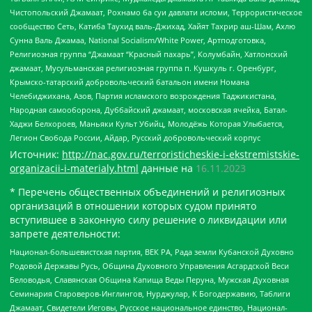
Чистопольский Джамаат, Рохнамо ба суи давлати исломи, Террористическое
сообщество Сеть, Катиба Таухид валь-Джихад, Хайят Тахрир аш-Шам, Ахлю
Сунна Валь Джамаа, National Socialism/White Power, Артподготовка,
Религиозная группа “Джамаат “Красный пахарь”, Колумбайн, Хатлонский
джамаат, Мусульманская религиозная группа п. Кушкуль г. Оренбург,
Крымско-татарский добровольческий батальон имени Номана
Челебиджихана, Азов, Партия исламского возрождения Таджикистана,
Народная самооборона, Дуббайский джамаат, московская ячейка, Батал-
Хаджи Белхороев, Маньяки Культ Убийц, Молодёжь Которая Улыбается,
Легион Свобода России, Айдар, Русский добровольческий корпус
Источник:
http://nac.gov.ru/terroristicheskie-i-ekstremistskie-
organizacii-i-materialy.html
данные на
16.11.2023
* Перечень общественных объединений и религиозных
организаций в отношении которых судом принято
вступившее в законную силу решение о ликвидации или
запрете деятельности:
Национал-большевистская партия, ВЕК РА, Рада земли Кубанской Духовно
Родовой Державы Русь, Община Духовного Управления Асгардской Веси
Беловодья, Славянская Община Капища Веды Перуна, Мужская Духовная
Семинария Староверов-Инглингов, Нурджулар, К Богодержавию, Таблиги
Джамаат, Свидетели Иеговы, Русское национальное единство, Национал-