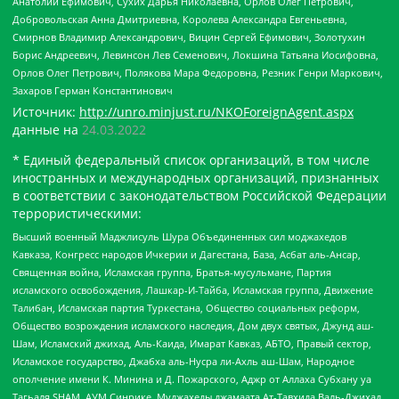
Анатолий Ефимович, Сухих Дарья Николаевна, Орлов Олег Петрович,
Добровольская Анна Дмитриевна, Королева Александра Евгеньевна,
Смирнов Владимир Александрович, Вицин Сергей Ефимович, Золотухин
Борис Андреевич, Левинсон Лев Семенович, Локшина Татьяна Иосифовна,
Орлов Олег Петрович, Полякова Мара Федоровна, Резник Генри Маркович,
Захаров Герман Константинович
Источник:
http://unro.minjust.ru/NKOForeignAgent.aspx
данные на
24.03.2022
* Единый федеральный список организаций, в том числе
иностранных и международных организаций, признанных
в соответствии с законодательством Российской Федерации
террористическими:
Высший военный Маджлисуль Шура Объединенных сил моджахедов
Кавказа, Конгресс народов Ичкерии и Дагестана, База, Асбат аль-Ансар,
Священная война, Исламская группа, Братья-мусульмане, Партия
исламского освобождения, Лашкар-И-Тайба, Исламская группа, Движение
Талибан, Исламская партия Туркестана, Общество социальных реформ,
Общество возрождения исламского наследия, Дом двух святых, Джунд аш-
Шам, Исламский джихад, Аль-Каида, Имарат Кавказ, АБТО, Правый сектор,
Исламское государство, Джабха аль-Нусра ли-Ахль аш-Шам, Народное
ополчение имени К. Минина и Д. Пожарского, Аджр от Аллаха Субхану уа
Тагьаля SHAM, АУМ Синрике, Муджахеды джамаата Ат-Тавхида Валь-Джихад,