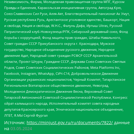
Независимость, Фирма, Молодежная правозащитная группа МПГ, Курсом
Правды и Единения, Каракольская инициативная группа, Автоград Крю,
Союз Славянских Сил Руси, Алля-Аят, Благотворительный пансионат Ак Умут,
Русская республика Русь, Арестантское уголовное единство, Башкорт, Нация
и свобода, Нация и свобода, W.H.С., Фалунь Дафа, Иртыш Ultras, Русский
Патриотический клуб-Новокузнецк/РПК, Сибирский державный союз, Фонд
борьбы с коррупцией, Фонд защиты прав граждан, Штабы Навального,
Совет граждан СССР Прикубанского округа г. Краснодара, Мужское
государство, Народное объединение русского движения, Народное
движение Адат, Народный совет граждан РСФСР СССР Архангельской
области, Проект Штурм, Граждане СССР, Держава Союз Советских Светлых
Родов, Совет Советских Социалистических Районов, Meta Platforms Inc,
Facebook, Instagram, WhatsApp, СИЧ-С14, Добровольческое Движение
Организации украинских националистов, Черный Комитет, Татарстанское
Региональное Всетатарское общественное движение, Невоград,
Молодежное Демократическое Движение Весна, Верховный Совет
Татарской Автономной Советской Социалистической Республики, Конгресс
ойрат-калмыцкого народа, Исполнительный комитет совета народных
депутатов Красноярского края, Этническое национальное объединение,
ЛГБТ, Я.МЫ Сергей Фургал
Источник:
https://minjust.gov.ru/ru/documents/7822/
данные
на
03.05.2024