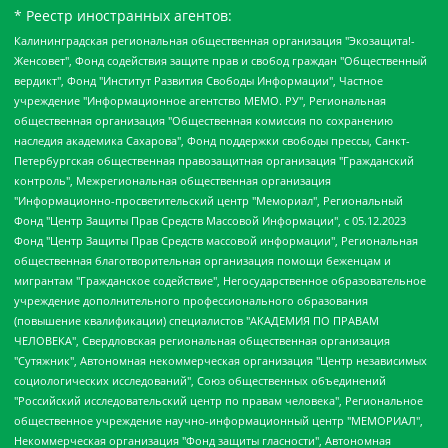
* Реестр иностранных агентов:
Калининградская региональная общественная организация "Экозащита!-Женсовет", Фонд содействия защите прав и свобод граждан "Общественный вердикт", Фонд "Институт Развития Свободы Информации", Частное учреждение "Информационное агентство МЕМО. РУ", Региональная общественная организация "Общественная комиссия по сохранению наследия академика Сахарова", Фонд поддержки свободы прессы, Санкт-Петербургская общественная правозащитная организация "Гражданский контроль", Межрегиональная общественная организация "Информационно-просветительский центр "Мемориал", Региональный Фонд "Центр Защиты Прав Средств Массовой Информации", с 05.12.2023 Фонд "Центр Защиты Прав Средств массовой информации", Региональная общественная благотворительная организация помощи беженцам и мигрантам "Гражданское содействие", Негосударственное образовательное учреждение дополнительного профессионального образования (повышение квалификации) специалистов "АКАДЕМИЯ ПО ПРАВАМ ЧЕЛОВЕКА", Свердловская региональная общественная организация "Сутяжник", Автономная некоммерческая организация "Центр независимых социологических исследований", Союз общественных объединений "Российский исследовательский центр по правам человека", Региональное общественное учреждение научно-информационный центр "МЕМОРИАЛ", Некоммерческая организация "Фонд защиты гласности", Автономная некоммерческая организация "Институт прав человека", Городская общественная организация "Екатеринбургское общество "МЕМОРИАЛ", Городская общественная организация "Рязанское историко-просветительское и правозащитное общество "Мемориал" (Рязанский Мемориал), Челябинский региональный орган общественной самодеятельности – женское общественное объединение "Женщины Евразии", Челябинский региональный орган общественной самодеятельности "Уральская правозащитная группа", Фонд содействия защите здоровья и социальной справедливости имени Андрея Рылькова, Автономная Некоммерческая Организация "Аналитический Центр Юрия Левады", Автономная некоммерческая организация социальной поддержки населения "Проект Апрель", Региональная общественная организация помощи женщинам и детям, находящимся в кризисной ситуации "Информационно-методический центр "Анна", Фонд содействия развитию массовых коммуникаций и правовому просвещению "Так-так-Так", Фонд содействия устойчивому развитию "Серебряная тайга", Свердловский региональный общественный фонд социальных проектов "Новое время", "Idel.Реалии", Кавказ.Реалии, Крым.Реалии, Телеканал Настоящее Время, Татаро-башкирская служба Радио Свобода (Azatliq Radiosi), Радио Свободная Европа/Радио Свобода (PCE/PC), "Сибирь.Реалии", "Фактограф", Благотворительный фонд помощи осужденным и их семьям, Автономная некоммерческая организация "Институт глобализации и социальных движений", Фонд "В защиту прав заключенных", Частное учреждение "Центр поддержки и содействия развитию средств массовой информации", Пензенский региональный общественный благотворительный фонд "Гражданский союз", "Север.Реалии", Некоммерческая организация Фонд "Правовая инициатива", Общество с ограниченной ответственностью "Радио Свободная Европа/Радио Свобода", Чешское информационное агентство "MEDIUM-ORIENT", Красноярская региональная общественная организация "Мы против СПИДа", Камалягин Денис Николаевич, Маркелов Сергей Евгеньевич, Пономарев Лев Александрович, Савицкая Людмила Алексеевна, Автономная некоммерческая организация "Центр по работе с проблемой насилия "НАСИЛИЮ.НЕТ", Межрегиональный профессиональный союз работников здравоохранения "Альянс врачей", Юридическое лицо, зарегистрированное в Латвийской Республике, SIA "Medusa Project" (регистрационный номер 40103797863, дата регистрации 10.06.2014), Некоммерческая организация "Фонд по борьбе с коррупцией", Автономная некоммерческая организация "Институт права и публичной политики", Баданин Роман Сергеевич, Гликин Максим Александрович, Железнова Мария Михайловна, Лукьянова Юлия Сергеевна, Маетная Елизавета Витальевна, Маняхин Петр Борисович, Чуракова Ольга Владимировна, Ярош Юлия Петровна, Юридическое лицо "The Insider SIA", зарегистрированное в Риге, Латвийская Республика (дата регистрации 26.06.2015), являющееся администратором доменного имени интернет-издания "The Insider SIA", https://theins.ru, Постернак Алексей Евгеньевич, Рубин Михаил Аркадьевич, Анин Роман Александрович, Юридическое лицо Istories fonds, зарегистрированное в Латвийской Республике (регистрационный номер 50008295751, дата регистрации 24.02.2020), Великовский Дмитрий Александрович, Долинина Ирина Николаевна, Мароховская Алеся Алексеевна, Шлейнов Роман Юрьевич, Шмагун Олеся Валентиновна, Общество с ограниченной ответственностью "Альтаир 2021", Общество с ограниченной ответственностью "Вега 2021", Общество с ограниченной ответственностью "Главный редактор 2021", Общество с ограниченной ответственностью "Ромашки монолит", Важенков Артем Валерьевич, Ивановская областная общественная организация "Центр гендерных исследований", Гурман Юрий Альбертович, Медиапроект "ОВД-Инфо", Егоров Владимир Владимирович, Жилинский Владимир Александрович, Общество с ограниченной ответственностью "ЗП", Иванова София Юрьевна, Карезина Инна Павловна, Кильтау Екатерина Викторовна, Петров Алексей Викторович, Пискунов Сергей Евгеньевич, Смирнов Сергей Сергеевич, Тихонов Михаил Сергеевич, Общество с ограниченной ответственностью "ЖУРНАЛИСТ-ИНОСТРАННЫЙ АГЕНТ", Арапова Галина Юрьевна, Вольтская Татьяна Анатольевна, Американская компания "Mason G.E.S. Anonymous Foundation" (США), являющаяся владельцем интернет-издания https://mnews.world/, Компания "Stichting Bellingcat", зарегистрированная в Нидерландах (дата регистрации 11.07.2018), Захаров Андрей Вячеславович, Клепиковская Екатерина Дмитриевна, Общество с ограниченной ответственностью "МЕМО", Перл Роман Александрович, Симонов Евгений Алексеевич, Соловьева Елена Анатольевна, Сотников Даниил Владимирович, Сурначева Елизавета Дмитриевна, Автономная некоммерческая организация по защите прав человека и информированию населения "Якутия – Наше Мнение", Общество с ограниченной ответственностью "Москоу диджитал медиа", с 26.01.2023 Общество с ограниченной ответственностью "Чайка Белые сады", Ветошкина Валерия Валерьевна, Заговора Максим Александрович, Межрегиональное общественное движение "Российская ЛГБТ - сеть", Оленичев Максим Владимирович, Павлов Иван Юрьевич, Скворцова Елена Сергеевна, Общество с ограниченной ответственностью "Как бы инагент", Кочетков Игорь Викторович, Общество с ограниченной ответственностью "Честные выборы", Еланчик Олег Александрович, Общество с ограниченной ответственностью "Нобелевский призыв", Гималова Регина Эмилевна, Григорьев Андрей Валерьевич, Григорьева Алина Александровна, Ассоциация по содействию защите прав призывников, альтернативнослужащих и военнослужащих "Правозащитная группа "Гражданин.Армия.Право", Хисамова Регина Фаритовна, Автономная некоммерческая организация по реализации социально-правовых программ "Лилит", Дальневосточное общественное движение "Маяк", Санкт-Петербургская ЛГБТ-инициативная группа "Выход", Инициативная группа ЛГБТ+ "Реверс", Алексеев Андрей Викторович, Бекбулатова Таисия Львовна, Беляев Иван Михайлович, Владыкина Елена Сергеевна, Гельман Марат Александрович, Никульшина Вероника Юрьевна, Толоконникова Надежда Андреевна, Шендерович Виктор Анатольевич, Общество с ограниченной ответственностью "Данное сообщение", Общество с ограниченной ответственностью Издательский дом "Новая глава", Айнбиндер Александра Александровна, Московский комьюнити-центр для ЛГБТ+инициатив, Благотворительный фонд развития филантропии, Deutsche Welle (Германия, Kurt-Schumacher-Strasse 3, 53113 Bonn), Борзунова Мария Михайловна, Воробьев Виктор Викторович, Голубева Анна Львовна, Константинова Алла Михайловна, Малкова Ирина Владимировна, Мурадов Мурад Абдулгалимович, Осетинская Елизавета Николаевна, Понасенков Евгений Николаевич, Ганапольский Матвей Юрьевич, Киселев Евгений Алексеевич, Борухович Ирина Григорьевна, Дремин Иван Тимофеевич, Дубровский Дмитрий Викторович, Красноярская региональная общественная организация поддержки и развития альтернативных образовательных технологий и межкультурных коммуникаций "ИНТЕРРА", Маяковская Екатерина Алексеевна, Фейгин Марк Захарович, Филимонов Андрей Викторович, Дзугкоева Регина Николаевна, Доброхотов Роман Александрович, Дудь Юрий Александрович, Елкин Сергей Владимирович, Кругликов Кирилл Игоревич, Сабунаева Мария Леонидовна, Семенов Алексей Владимирович, Шаинян Карен Багратович, Шульман Екатерина Михайловна, Асафьев Артур Валерьевич, Вахштайн Виктор Семенович, Венедиктов Алексей Алексеевич, Лушникова Екатерина Евгеньевна, Волков Леонид Михайлович, Невзоров Александр Глебович, Пархоменко Сергей Борисович, Сироткин Ярослав Николаевич, Кара-Мурза Владимир Владимирович, Баранова Наталья Владимировна, Гозман Леонид Яковлевич, Кагарлицкий Борис Юльевич, Климарев Михаил Валерьевич, Милов Владимир Станиславович, Автономная некоммерческая организация Краснодарский центр современного искусства "Типография", Моргенштерн Алишер Тагирович, Соболь Любовь Эдуардовна, Общество с ограниченной ответственностью "ЛИЗА НОРМ", Каспаров Гарри Кимович, Ходорковский Михаил Борисович, Общество с ограниченной ответственностью "Апрельские тезисы", Данилович Ирина Брониславовна, Кашин Олег Владимирович, Петров Николай Владимирович, Пивоваров Алексей Владимирович, Соколов Михаил Владимирович, Цветкова Юлия Владимировна, Чичваркин Евгений Александрович, Комитет против пыток/Команда против пыток, Общество с ограниченной ответственностью "Первый научный", Общество с ограниченной ответственностью "Вертолет и ко", Белоцерковская Вероника Борисовна, Кац Максим Евгеньевич, Лазарева Татьяна Юрьевна, Шаведдинов Руслан Табризович, Яшин Илья Валерьевич, Общество с ограниченной ответственностью "Иноагент ААВ", Алешковский Дмитрий Петрович, Альбац Евгения Марковна, Быков Дмитрий Львович, Галямина Юлия Евгеньевна, Лойко Сергей Леонидович, Мартынов Кирилл Константинович, Медведев Сергей Александрович, Крашенинников Федор Геннадиевич, Гордеева Катерина Вл