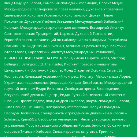
Фонд Будущее России, Компания свободы информации, Проект Медиа,
Международное партнерство за права человека, Духовное Управление
Евангельских Христиан Украинской Христианской Церкви, Новое
Поколение, Духовное Учебное Заведение Международный Библейский
Колледж, Международное христианское движение, Всемирный Институт
Саентологических Предприятий, Церковь Духовной Технологии,
Европейская сеть организаций по наблюдению за выборами, Республика
Польша, СВОБОДНЫЙ ИДЕЛЬ-УРАЛ, Ассоциация развития журналистики,
IStories fonds, Королевский Институт Международных Отношений,
КРИМСЬКА ПРАВОЗАХИСНА ГРУПА, Фонд имени Генриха Бёлля, Stichting
Bellingcat, Bellingcat Ltd, The Insider, Институт правовой инициативы
Центральной и Восточной Европы, Фонд Открытой Эстонии, Calvert 22
Foundation, Канадский украинский конгресс, Институт Макдональда-Лорье,
Украинская национальная федерация Канады, Декабристы, Международный
научный центр им Вудро Вильсона, Свободная пресса, Возрождение,
Всеукраинский духовный центр , Риддл, Русский антивоенный комитет в
Швеции, Проект Медуза, Фонд Андрея Сахарова, Форум свободной России,
Лига Свободных Наций, Transparеncy International, Форум Свободных
Народов ПостРоссии, Солидарность с гражданским движением в России –
Solidarus, КрымSOS, Свободный университет, Институт государственного
управления, Форум гражданского общества Россия, Беллона, Союз жителей
островов Тисима и Хабомаи, Съезд народных депутатов, Гринпис