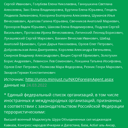
Сергей Иванович, Голубева Елена Николаевна, Ганнушкина Светлана
Алексеевна, Закс Елена Владимировна, Буртина Елена Юрьевна, Гендель
Людмила Залмановна, Кокорина Екатерина Алексеевна, Шуманов Илья
Вячеславович, Арапова Галина Юрьевна, Свечников Анатолий Мариевич,
Прохоров Вадим Юрьевич, Шахова Елена Владимировна, Подузов Сергей
Васильевич, Протасова Ирина Вячеславовна, Литинский Леонид Борисович,
Лукашевский Сергей Маркович, Бахмин Вячеслав Иванович, Шабад
Анатолий Ефимович, Сухих Дарья Николаевна, Орлов Олег Петрович,
Добровольская Анна Дмитриевна, Королева Александра Евгеньевна,
Смирнов Владимир Александрович, Вицин Сергей Ефимович, Золотухин
Борис Андреевич, Левинсон Лев Семенович, Локшина Татьяна Иосифовна,
Орлов Олег Петрович, Полякова Мара Федоровна, Резник Генри Маркович,
Захаров Герман Константинович
Источник:
http://unro.minjust.ru/NKOForeignAgent.aspx
данные на
24.03.2022
* Единый федеральный список организаций, в том числе
иностранных и международных организаций, признанных
в соответствии с законодательством Российской Федерации
террористическими:
Высший военный Маджлисуль Шура Объединенных сил моджахедов
Кавказа, Конгресс народов Ичкерии и Дагестана, База, Асбат аль-Ансар,