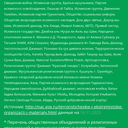
Священная война, Исламская группа, Братья-мусульмане, Партия
исламского освобождения, Лашкар-И-Тайба, Исламская группа, Движение
Талибан, Исламская партия Туркестана, Общество социальных реформ,
Общество возрождения исламского наследия, Дом двух святых, Джунд аш-
Шам, Исламский джихад, Аль-Каида, Имарат Кавказ, АБТО, Правый сектор,
Исламское государство, Джабха аль-Нусра ли-Ахль аш-Шам, Народное
ополчение имени К. Минина и Д. Пожарского, Аджр от Аллаха Субхану уа
Тагьаля SHAM, АУМ Синрике, Муджахеды джамаата Ат-Тавхида Валь-Джихад,
Чистопольский Джамаат, Рохнамо ба суи давлати исломи, Террористическое
сообщество Сеть, Катиба Таухид валь-Джихад, Хайят Тахрир аш-Шам, Ахлю
Сунна Валь Джамаа, National Socialism/White Power, Артподготовка,
Религиозная группа “Джамаат “Красный пахарь”, Колумбайн, Хатлонский
джамаат, Мусульманская религиозная группа п. Кушкуль г. Оренбург,
Крымско-татарский добровольческий батальон имени Номана
Челебиджихана, Азов, Партия исламского возрождения Таджикистана,
Народная самооборона, Дуббайский джамаат, московская ячейка, Батал-
Хаджи Белхороев, Маньяки Культ Убийц, Молодёжь Которая Улыбается,
Легион Свобода России, Айдар, Русский добровольческий корпус
Источник:
http://nac.gov.ru/terroristicheskie-i-ekstremistskie-
organizacii-i-materialy.html
данные на
16.11.2023
* Перечень общественных объединений и религиозных
организаций в отношении которых судом принято