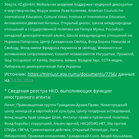
Эберта, XZ gGmbH, Мобильная академия поддержки гендерной демократии
и миротворчества, Форум имени Льва Копелева, American Councils for
International Education, Cultural Vistas, Institute of International Education,
Антивоенное движение Антальи, Открытый диалог, Школа международных
отношений и государственной политики им Питера Мунка, Российско-
канадский демократический альянс, Школа международных отношений им
Нормана Патерсона, Центр Гражданских Свобод, Фонд Бориса Немцова за
Свободу, Фонд имени Фридриха Науманна за свободу, Феминистское
антивоенное сопротивление, Комитет независимости Ингушетии, Прометей,
Stop Occupation of Karelia, Вернись живым, Фридом Хаус, СОТА медиа,
Либерально-демократическая Лига Украины
Источник:
https://minjust.gov.ru/ru/documents/7756/
данные
на
13.05.2024
* Сведения реестра НКО, выполняющих функции
иностранного агента:
Лилит, Правозащитная группа Гражданин.Армия.Право, Нижегородский
центр немецкой и европейской культуры, Центр гендерных исследований,
Фонд защиты прав граждан Штаб, Институт права и публичной политики,
Фонд борьбы с коррупцией, Альянс врачей, НАСИЛИЮ.НЕТ, Мы против
СПИДа, СВЕЧА, Гуманитарное действие, Открытый Петербург, Лига
Избирателей, Правовая инициатива, Гражданский Союз, Хасдей Ерушалаим,