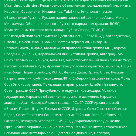
Misanthropic division, Религиозное объединение последователей инглиизма,
Народная Социальная Инициатива, TulaSkins, Этнополитическое
объединение Русские, Русское национальное объединение Атака, Мечеть
Мирмамеда, Община Коренного Русского народа г. Астрахани, ВОЛЯ,
Меджлис крымскотатарского народа, Рубеж Севера, ТОЙС, О
противодействии экстремистской деятельности, РЕВТАТПОД, Артподготовка,
Штольц, В честь иконы Божией Матери Державная, Сектор 16,
Независимость, Фирма, Молодежная правозащитная группа МПГ, Курсом
Правды и Единения, Каракольская инициативная группа, Автоград Крю,
Союз Славянских Сил Руси, Алля-Аят, Благотворительный пансионат Ак Умут,
Русская республика Русь, Арестантское уголовное единство, Башкорт, Нация
и свобода, Нация и свобода, W.H.С., Фалунь Дафа, Иртыш Ultras, Русский
Патриотический клуб-Новокузнецк/РПК, Сибирский державный союз, Фонд
борьбы с коррупцией, Фонд защиты прав граждан, Штабы Навального,
Совет граждан СССР Прикубанского округа г. Краснодара, Мужское
государство, Народное объединение русского движения, Народное
движение Адат, Народный совет граждан РСФСР СССР Архангельской
области, Проект Штурм, Граждане СССР, Держава Союз Советских Светлых
Родов, Совет Советских Социалистических Районов, Meta Platforms Inc,
Facebook, Instagram, WhatsApp, СИЧ-С14, Добровольческое Движение
Организации украинских националистов, Черный Комитет, Татарстанское
Региональное Всетатарское общественное движение, Невоград,