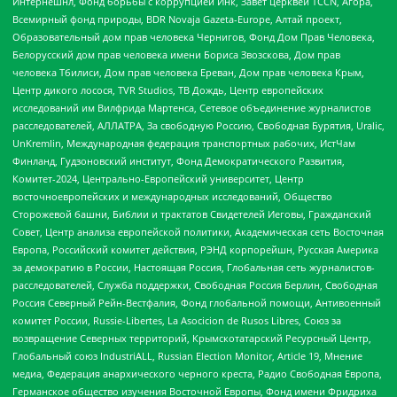
Интернешнл, Фонд борьбы с коррупцией Инк, Завет церквей TCCN, Агора,
Всемирный фонд природы, BDR Novaja Gazeta-Europe, Алтай проект,
Образовательный дом прав человека Чернигов, Фонд Дом Прав Человека,
Белорусский дом прав человека имени Бориса Звозскова, Дом прав
человека Тбилиси, Дом прав человека Ереван, Дом прав человека Крым,
Центр дикого лосося, TVR Studios, ТВ Дождь, Центр европейских
исследований им Вилфрида Мартенса, Сетевое объединение журналистов
расследователей, АЛЛАТРА, За свободную Россию, Свободная Бурятия, Uralic,
UnKremlin, Международная федерация транспортных рабочих, ИстЧам
Финланд, Гудзоновский институт, Фонд Демократического Развития,
Комитет-2024, Центрально-Европейский университет, Центр
восточноевропейских и международных исследований, Общество
Сторожевой башни, Библии и трактатов Свидетелей Иеговы, Гражданский
Совет, Центр анализа европейской политики, Академическая сеть Восточная
Европа, Российский комитет действия, РЭНД корпорейшн, Русская Америка
за демократию в России, Настоящая Россия, Глобальная сеть журналистов-
расследователей, Служба поддержки, Свободная Россия Берлин, Свободная
Россия Северный Рейн-Вестфалия, Фонд глобальной помощи, Антивоенный
комитет России, Russie-Libertes, La Asocicion de Rusos Libres, Союз за
возвращение Северных территорий, Крымскотатарский Ресурсный Центр,
Глобальный союз IndustriALL, Russian Election Monitor, Article 19, Мнение
медиа, Федерация анархического черного креста, Радио Свободная Европа,
Германское общество изучения Восточной Европы, Фонд имени Фридриха