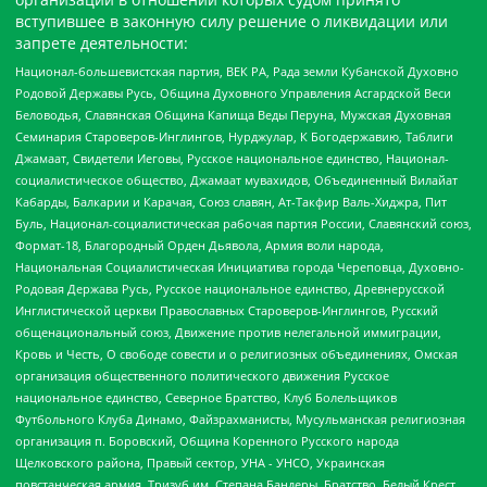
вступившее в законную силу решение о ликвидации или
запрете деятельности:
Национал-большевистская партия, ВЕК РА, Рада земли Кубанской Духовно
Родовой Державы Русь, Община Духовного Управления Асгардской Веси
Беловодья, Славянская Община Капища Веды Перуна, Мужская Духовная
Семинария Староверов-Инглингов, Нурджулар, К Богодержавию, Таблиги
Джамаат, Свидетели Иеговы, Русское национальное единство, Национал-
социалистическое общество, Джамаат мувахидов, Объединенный Вилайат
Кабарды, Балкарии и Карачая, Союз славян, Ат-Такфир Валь-Хиджра, Пит
Буль, Национал-социалистическая рабочая партия России, Славянский союз,
Формат-18, Благородный Орден Дьявола, Армия воли народа,
Национальная Социалистическая Инициатива города Череповца, Духовно-
Родовая Держава Русь, Русское национальное единство, Древнерусской
Инглистической церкви Православных Староверов-Инглингов, Русский
общенациональный союз, Движение против нелегальной иммиграции,
Кровь и Честь, О свободе совести и о религиозных объединениях, Омская
организация общественного политического движения Русское
национальное единство, Северное Братство, Клуб Болельщиков
Футбольного Клуба Динамо, Файзрахманисты, Мусульманская религиозная
организация п. Боровский, Община Коренного Русского народа
Щелковского района, Правый сектор, УНА - УНСО, Украинская
повстанческая армия, Тризуб им. Степана Бандеры, Братство, Белый Крест,