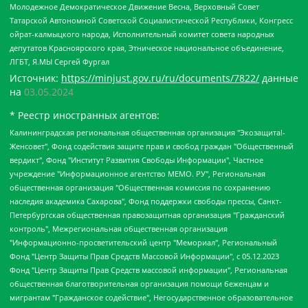
Молодежное Демократическое Движение Весна, Верховный Совет
Татарской Автономной Советской Социалистической Республики, Конгресс
ойрат-калмыцкого народа, Исполнительный комитет совета народных
депутатов Красноярского края, Этническое национальное объединение,
ЛГБТ, Я.МЫ Сергей Фургал
Источник:
https://minjust.gov.ru/ru/documents/7822/
данные
на
03.05.2024
* Реестр иностранных агентов:
Калининградская региональная общественная организация "Экозащита!-Женсовет", Фонд содействия защите прав и свобод граждан "Общественный вердикт", Фонд "Институт Развития Свободы Информации", Частное учреждение "Информационное агентство МЕМО. РУ", Региональная общественная организация "Общественная комиссия по сохранению наследия академика Сахарова", Фонд поддержки свободы прессы, Санкт-Петербургская общественная правозащитная организация "Гражданский контроль", Межрегиональная общественная организация "Информационно-просветительский центр "Мемориал", Региональный Фонд "Центр Защиты Прав Средств Массовой Информации", с 05.12.2023 Фонд "Центр Защиты Прав Средств массовой информации", Региональная общественная благотворительная организация помощи беженцам и мигрантам "Гражданское содействие", Негосударственное образовательное учреждение дополнительного профессионального образования (повышение квалификации) специалистов "АКАДЕМИЯ ПО ПРАВАМ ЧЕЛОВЕКА", Свердловская региональная общественная организация "Сутяжник", Автономная некоммерческая организация "Центр независимых социологических исследований", Союз общественных объединений "Российский исследовательский центр по правам человека", Региональное общественное учреждение научно-информационный центр "МЕМОРИАЛ", Некоммерческая организация "Фонд защиты гласности", Автономная некоммерческая организация "Институт прав человека", Городская общественная организация "Екатеринбургское общество "МЕМОРИАЛ", Городская общественная организация "Рязанское историко-просветительское и правозащитное общество "Мемориал" (Рязанский Мемориал), Челябинский региональный орган общественной самодеятельности – женское общественное объединение "Женщины Евразии", Челябинский региональный орган общественной самодеятельности "Уральская правозащитная группа", Фонд содействия защите здоровья и социальной справедливости имени Андрея Рылькова, Автономная Некоммерческая Организация "Аналитический Центр Юрия Левады", Автономная некоммерческая организация социальной поддержки населения "Проект Апрель", Региональная общественная организация помощи женщинам и детям, находящимся в кризисной ситуации "Информационно-методический центр "Анна", Фонд содействия развитию массовых коммуникаций и правовому просвещению "Так-так-Так", Фонд содействия устойчивому развитию "Серебряная тайга", Свердловский региональный общественный фонд социальных проектов "Новое время", "Idel.Реалии", Кавказ.Реалии, Крым.Реалии, Телеканал Настоящее Время, Татаро-башкирская служба Радио Свобода (Azatliq Radiosi), Радио Свободная Европа/Радио Свобода (PCE/PC), "Сибирь.Реалии", "Фактограф", Благотворительный фонд помощи осужденным и их семьям, Автономная некоммерческая организация "Институт глобализации и социальных движений", Фонд "В защиту прав заключенных", Частное учреждение "Центр поддержки и содействия развитию средств массовой информации", Пензенский региональный общественный благотворительный фонд "Гражданский союз", "Север.Реалии", Некоммерческая организация Фонд "Правовая инициатива", Общество с ограниченной ответственностью "Радио Свободная Европа/Радио Свобода", Чешское информационное агентство "MEDIUM-ORIENT", Красноярская региональная общественная организация "Мы против СПИДа", Камалягин Денис Николаевич, Маркелов Сергей Евгеньевич, Пономарев Лев Александрович, Савицкая Людмила Алексеевна, Автономная некоммерческая организация "Центр по работе с проблемой насилия "НАСИЛИЮ.НЕТ", Межрегиональный профессиональный союз работников здравоохранения "Альянс врачей", Юридическое лицо, зарегистрированное в Латвийской Республике, SIA "Medusa Project" (регистрационный номер 40103797863, дата регистрации 10.06.2014), Некоммерческая организация "Фонд по борьбе с коррупцией", Автономная некоммерческая организация "Институт права и публичной политики", Баданин Роман Сергеевич, Гликин Максим Александрович, Железнова Мария Михайловна, Лукьянова Юлия Сергеевна, Маетная Елизавета Витальевна, Маняхин Петр Борисович, Чуракова Ольга Владимировна, Ярош Юлия Петровна, Юридическое лицо "The Insider SIA", зарегистрированное в Риге, Латвийская Республика (дата регистрации 26.06.2015), являющееся администратором доменного имени интернет-издания "The Insider SIA", https://theins.ru, Постернак Алексей Евгеньевич, Рубин Михаил Аркадьевич, Анин Роман Александрович, Юридическое лицо Istories fonds, зарегистрированное в Латвийской Республике (регистрационный номер 50008295751, дата регистрации 24.02.2020), Великовский Дмитрий Александрович, Долинина Ирина Николаевна, Мароховская Алеся Алексеевна, Шлейнов Роман Юрьевич, Шмагун Олеся Валентиновна, Общество с ограниченной ответственностью "Альтаир 2021", Общество с ограниченной ответственностью "Вега 2021", Общество с ограниченной ответственностью "Главный редактор 2021", Общество с ограниченной ответственностью "Ромашки монолит", Важенков Артем Валерьевич, Ивановская областная общественная организация "Центр гендерных исследований", Гурман Юрий Альбертович, Медиапроект "ОВД-Инфо", Егоров Владимир Владимирович, Жилинский Владимир Александрович, Общество с ограниченной ответственностью "ЗП", Иванова София Юрьевна, Карезина Инна Павловна, Кильтау Екатерина Викторовна, Петров Алексей Викторович, Пискунов Сергей Евгеньевич, Смирнов Сергей Сергеевич, Тихонов Михаил Сергеевич, Общество с ограниченной ответственностью "ЖУРНАЛИСТ-ИНОСТРАННЫЙ АГЕНТ", Арапова Галина Юрьевна, Вольтская Татьяна Анатольевна, Американская компания "Mason G.E.S. Anonymous Foundation" (США), являющаяся владельцем интернет-издания https://mnews.world/, Компания "Stichting Bellingcat", зарегистрированная в Нидерландах (дата регистрации 11.07.2018), Захаров Андрей Вячеславович, Клепиковская Екатерина Дмитриевна, Общество с ограниченной ответственностью "МЕМО", Перл Роман Александрович, Симонов Евгений Алексеевич, Соловьева Елена Анатольевна, Сотников Даниил Владимирович, Сурначева Елизавета Дмитриевна, Автономная некоммерческая организация по защите прав человека и информированию населения "Якутия – Наше Мнение", Общество с ограниченной ответственностью "Москоу диджитал медиа", с 26.01.2023 Общество с ограниченной ответственностью "Чайка Белые сады", Ветошкина Валерия Валерьевна, Заговора Максим Александрович, Межрегиональное общественное движение "Российская ЛГБТ - сеть", Оленичев Максим Владимирович, Павлов Иван Юрьевич, Скворцова Елена Сергеевна, Общество с ограниченной ответственностью "Как бы инагент", Кочетков Игорь Викторович, Общество с ограниченной ответственностью "Честные выборы", Еланчик Олег Александрович, Общество с ограниченной ответственностью "Нобелевский призыв", Гималова Регина Эмилевна, Григорьев Андрей Валерьевич, Григорьева Алина Александровна, Ассоциация по содействию защите прав призывников, альтернативнослужащих и военнослужащих "Правозащитная группа "Гражданин.Армия.Право", Хисамова Регина Фаритовна, Автономная некоммерческая организация по реализации социально-правовых программ "Лилит", Дальневосточное общественное движение "Маяк", Санкт-Петербургская ЛГБТ-инициативная группа "Выход", Инициативная группа ЛГБТ+ "Реверс", Алексеев Андрей Викторович, Бекбулатова Таисия Львовна, Беляев Иван Михайлович, Владыкина Елена Сергеевна, Гельман Марат Александрович, Никульшина Вероника Юрьевна, Толоконникова Надежда Андреевна, Шендерович Виктор Анатольевич, Общество с ограниченной ответственностью "Данное сообщение", Общество с ограниченной ответственностью Издательский дом "Новая глава", Айнбиндер Александра Александровна, Московский комьюнити-центр для ЛГБТ+инициатив, Благотворительный фонд развития филантропии, Deutsche Welle (Германия, Kurt-Schumacher-Strasse 3, 53113 Bonn), Борзунова Мария Михайловна, Воробьев Виктор Викторович, Голубева Анна Львовна, Константинова Алла Михайловна, Малкова Ирина Владимировна, Мурадов Мурад Абдулгалимович, Осетинская Елизавета Николаевна, Понасенков Евгений Николаевич, Ганапольский Матвей Юрьевич, Киселев Евгений Алексеевич, Борухович Ирина Григорьевна, Дремин Иван Тимофеевич, Дубровский Дмитрий Викторович, Красноярская региональная общественная организация поддержки и развития альтернативных образовательных технологий и межкультурных коммуникаций "ИНТЕРРА", Маяковская Екатерина Алексеевна, Фейгин Марк Захарович, Филимонов Андрей Викторович, Дзугкоева Регина Николаевна, Доброхотов Роман Александрович, Дудь Юрий Александрович, Елкин Сергей Владимирович, Кругликов Кирилл Игоревич, Сабунаева Мария Леонидовна, Семенов Алексей Владимирович, Шаинян Карен Багратович, Шульман Екатерина Михайловна, Асафьев Артур Валерьевич, Вахштайн Виктор Семенович, Венедиктов Алексей Алексеевич, Лушникова Екатерина Евгеньевна, Волков Леонид Михайлович, Невзоров Александр Глебович, Пархоменко Сергей Борисович, Сироткин Ярослав Николаевич, Кара-Мурза Владимир Владимирович, Баранова Наталья Владимировна, Гозман Леонид Яковлевич, Кагарлицкий Борис Юльевич, Климарев Михаил Валерьевич, Милов Владимир Станиславович, Автономная некоммерческая организация Краснодарский центр современного искусства "Типография", Моргенштерн Алишер Тагирович, Соболь Любовь Эдуардовна, Общество с ограниченной ответственностью "ЛИЗА НОРМ", Каспаров Гарри Кимович, Ходорковский Михаил Борисович, Общество с ограниченной ответственностью "Апрельские тезисы", Данилович Ирина Брониславовна, Кашин Олег Владимирович, Петров Николай Владимирович, Пивоваров Алексей Владимирович, Соколов Михаил Владимирович, Цветкова Юлия Владимировна, Чичваркин Евгений Александрович, Комитет против пыток/Команда против пыток, Общество с ограниченной ответственностью "Первый научный", Общество с ограниченной ответственностью "Вертолет и ко", Белоцерковская Вероника Борисовна, Кац Максим Евгеньевич, Лазарева Татьяна Юрьевна, Шаведдинов Руслан Табризович, Яшин Илья Валерьевич, Общество с ограниченной ответственностью "Иноагент ААВ", Алешковский Дмитрий Петрович, Альбац Евгения Марковна, Быков Дмитрий Львович, Галямина Юлия Евгеньевна, Лойко Сергей Леонидович, Мартынов Кирилл Константинович, Медведев Сергей Александрович, Крашенинников Федор Геннадиевич, Гордеева Катерина Вл