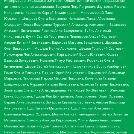
Информации, Экозащита!-Женсовет, Общественный вердикт, Евразийская
антимонопольная ассоциация, Бедушев Петр Петрович, Дзугкоева Регина
Николаевна, Кривенко Сергей Владимирович, Милославский Павел
Юрьевич, Шнырова Ольга Вадимовна, Чанышева Лилия Айратовна,
Сидорович Ольга Борисовна, Туровский Александр Алексеевич, Васильева
Анастасия Евгеньевна, Ривина Анна Валерьевна, Бойко Анатолий
Николаевич, Дугин Сергей Георгиевич, Пивоваров Андрей Сергеевич,
Аверин Виталий Евгеньевич, Барахоев Магомед Бекханович, Шарипков
Олег Викторович, Мошель Ирина Ароновна, Шведов Григорий Сергеевич,
Пономарев Лев Александрович, Каргалицкий Борис Юльевич, Созаев
Валерий Валерьевич, Исламов Тимур Рифгатович, Романова Ольга
Евгеньевна, Щаров Сергей Алексадрович, Цирульников Борис Альбертович,
Гасан Ольга Павловна, Паутов Юрий Анатольевич, Верховский Александр
Маркович, Пислакова-Паркер Марина Петровна, Кочеткова Татьяна
Владимировна, Чуркина Наталья Валерьевна, Акимова Татьяна Николаевна,
Золотарева Екатерина Александровна, Рачинский Ян Збигневич, Жемкова
Елена Борисовна, Гудков Лев Дмитриевич, Илларионова Юлия Юрьевна,
Саранг Анна Васильевна, Захарова Светлана Сергеевна, Аверин Владимир
Анатольевич, Щур Татьяна Михайловна, Щур Николай Алексеевич,
Блинушов Андрей Юрьевич, Мосин Алексей Геннадьевич, Гефтер Валентин
Михайлович, Симонов Алексей Кириллович, Флиге Ирина Анатольевна,
Мельникова Валентина Дмитриевна, Вититинова Елена Владимировна,
Баженова Светлана Куприяновна, Максимов Сергей Владимирович, Беляев