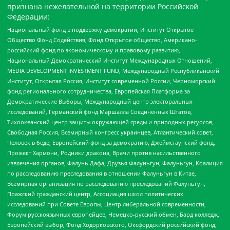
признана нежелательной на территории Российской
Федерации:
Национальный фонд в поддержку демократии, Институт Открытое
Общество Фонд Содействия, Фонд Открытое общество, Американо-
российский фонд по экономическому и правовому развитию,
Национальный Демократический Институт Международных Отношений,
MEDIA DEVELOPMENT INVESTMENT FUND, Международный Республиканский
Институт, Открытая Россия, Институт современной России, Черноморский
фонд регионального сотрудничества, Европейская Платформа за
Демократические Выборы, Международный центр электоральных
исследований, Германский фонд Маршалла Соединенных Штатов,
Тихоокеанский центр защиты окружающей среды и природных ресурсов,
Свободная Россия, Всемирный конгресс украинцев, Атлантический совет,
Человек в беде, Европейский фонд за демократию, Джеймстаунский фонд,
Прожект Хармони, Родники дракона, Врачи против насильственного
извлечения органов, Фалунь Дафа, Друзья Фалуньгун, Фалуньгун, Коалиция
по расследованию преследования в отношении Фалуньгун в Китае,
Всемирная организация по расследованию преследований Фалуньгун,
Пражский гражданский центр, Ассоциация школ политических
исследований при Совете Европы, Центр либеральной современности,
Форум русскоязычных европейцев, Немецко-русский обмен, Бард колледж,
Европейский выбор, Фонд Ходорковского, Оксфордский российский фонд,