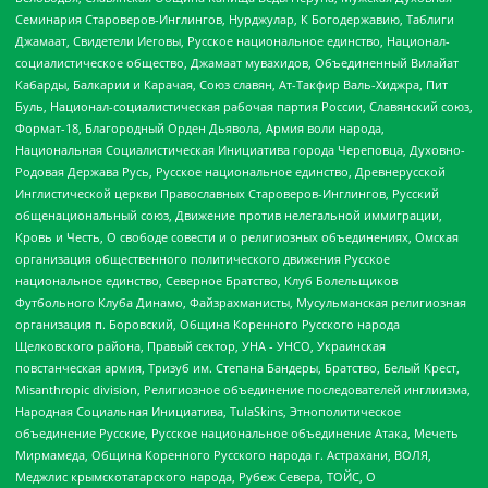
Семинария Староверов-Инглингов, Нурджулар, К Богодержавию, Таблиги
Джамаат, Свидетели Иеговы, Русское национальное единство, Национал-
социалистическое общество, Джамаат мувахидов, Объединенный Вилайат
Кабарды, Балкарии и Карачая, Союз славян, Ат-Такфир Валь-Хиджра, Пит
Буль, Национал-социалистическая рабочая партия России, Славянский союз,
Формат-18, Благородный Орден Дьявола, Армия воли народа,
Национальная Социалистическая Инициатива города Череповца, Духовно-
Родовая Держава Русь, Русское национальное единство, Древнерусской
Инглистической церкви Православных Староверов-Инглингов, Русский
общенациональный союз, Движение против нелегальной иммиграции,
Кровь и Честь, О свободе совести и о религиозных объединениях, Омская
организация общественного политического движения Русское
национальное единство, Северное Братство, Клуб Болельщиков
Футбольного Клуба Динамо, Файзрахманисты, Мусульманская религиозная
организация п. Боровский, Община Коренного Русского народа
Щелковского района, Правый сектор, УНА - УНСО, Украинская
повстанческая армия, Тризуб им. Степана Бандеры, Братство, Белый Крест,
Misanthropic division, Религиозное объединение последователей инглиизма,
Народная Социальная Инициатива, TulaSkins, Этнополитическое
объединение Русские, Русское национальное объединение Атака, Мечеть
Мирмамеда, Община Коренного Русского народа г. Астрахани, ВОЛЯ,
Меджлис крымскотатарского народа, Рубеж Севера, ТОЙС, О