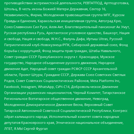
противодействии экстремистской деятельности, РЕВТАТПОД, Артподготовка,
Штольц, В честь иконы Божией Матери Державная, Сектор 16,
Независимость, Фирма, Молодежная правозащитная группа МПГ, Курсом
Правды и Единения, Каракольская инициативная группа, Автоград Крю,
Союз Славянских Сил Руси, Алля-Аят, Благотворительный пансионат Ак Умут,
Русская республика Русь, Арестантское уголовное единство, Башкорт, Нация
и свобода, Нация и свобода, W.H.С., Фалунь Дафа, Иртыш Ultras, Русский
Патриотический клуб-Новокузнецк/РПК, Сибирский державный союз, Фонд
борьбы с коррупцией, Фонд защиты прав граждан, Штабы Навального,
Совет граждан СССР Прикубанского округа г. Краснодара, Мужское
государство, Народное объединение русского движения, Народное
движение Адат, Народный совет граждан РСФСР СССР Архангельской
области, Проект Штурм, Граждане СССР, Держава Союз Советских Светлых
Родов, Совет Советских Социалистических Районов, Meta Platforms Inc,
Facebook, Instagram, WhatsApp, СИЧ-С14, Добровольческое Движение
Организации украинских националистов, Черный Комитет, Татарстанское
Региональное Всетатарское общественное движение, Невоград,
Молодежное Демократическое Движение Весна, Верховный Совет
Татарской Автономной Советской Социалистической Республики, Конгресс
ойрат-калмыцкого народа, Исполнительный комитет совета народных
депутатов Красноярского края, Этническое национальное объединение,
ЛГБТ, Я.МЫ Сергей Фургал