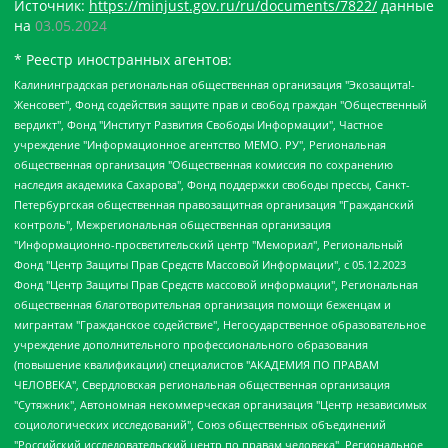
Источник:
https://minjust.gov.ru/ru/documents/7822/
данные
на
03.05.2024
* Реестр иностранных агентов:
Калининградская региональная общественная организация "Экозащита!-Женсовет", Фонд содействия защите прав и свобод граждан "Общественный вердикт", Фонд "Институт Развития Свободы Информации", Частное учреждение "Информационное агентство МЕМО. РУ", Региональная общественная организация "Общественная комиссия по сохранению наследия академика Сахарова", Фонд поддержки свободы прессы, Санкт-Петербургская общественная правозащитная организация "Гражданский контроль", Межрегиональная общественная организация "Информационно-просветительский центр "Мемориал", Региональный Фонд "Центр Защиты Прав Средств Массовой Информации", с 05.12.2023 Фонд "Центр Защиты Прав Средств массовой информации", Региональная общественная благотворительная организация помощи беженцам и мигрантам "Гражданское содействие", Негосударственное образовательное учреждение дополнительного профессионального образования (повышение квалификации) специалистов "АКАДЕМИЯ ПО ПРАВАМ ЧЕЛОВЕКА", Свердловская региональная общественная организация "Сутяжник", Автономная некоммерческая организация "Центр независимых социологических исследований", Союз общественных объединений "Российский исследовательский центр по правам человека", Региональное общественное учреждение научно-информационный центр "МЕМОРИАЛ", Некоммерческая организация "Фонд защиты гласности", Автономная некоммерческая организация "Институт прав человека", Городская общественная организация "Екатеринбургское общество "МЕМОРИАЛ", Городская общественная организация "Рязанское историко-просветительское и правозащитное общество "Мемориал" (Рязанский Мемориал), Челябинский региональный орган общественной самодеятельности – женское общественное объединение "Женщины Евразии", Челябинский региональный орган общественной самодеятельности "Уральская правозащитная группа", Фонд содействия защите здоровья и социальной справедливости имени Андрея Рылькова, Автономная Некоммерческая Организация "Аналитический Центр Юрия Левады", Автономная некоммерческая организация социальной поддержки населения "Проект Апрель", Региональная общественная организация помощи женщинам и детям, находящимся в кризисной ситуации "Информационно-методический центр "Анна", Фонд содействия развитию массовых коммуникаций и правовому просвещению "Так-так-Так", Фонд содействия устойчивому развитию "Серебряная тайга", Свердловский региональный общественный фонд социальных проектов "Новое время", "Idel.Реалии", Кавказ.Реалии, Крым.Реалии, Телеканал Настоящее Время, Татаро-башкирская служба Радио Свобода (Azatliq Radiosi), Радио Свободная Европа/Радио Свобода (PCE/PC), "Сибирь.Реалии", "Фактограф", Благотворительный фонд помощи осужденным и их семьям, Автономная некоммерческая организация "Институт глобализации и социальных движений", Фонд "В защиту прав заключенных", Частное учреждение "Центр поддержки и содействия развитию средств массовой информации", Пензенский региональный общественный благотворительный фонд "Гражданский союз", "Север.Реалии", Некоммерческая организация Фонд "Правовая инициатива", Общество с ограниченной ответственностью "Радио Свободная Европа/Радио Свобода", Чешское информационное агентство "MEDIUM-ORIENT", Красноярская региональная общественная организация "Мы против СПИДа", Камалягин Денис Николаевич, Маркелов Сергей Евгеньевич, Пономарев Лев Александрович, Савицкая Людмила Алексеевна, Автономная некоммерческая организация "Центр по работе с проблемой насилия "НАСИЛИЮ.НЕТ", Межрегиональный профессиональный союз работников здравоохранения "Альянс врачей", Юридическое лицо, зарегистрированное в Латвийской Республике, SIA "Medusa Project" (регистрационный номер 40103797863, дата регистрации 10.06.2014), Некоммерческая организация "Фонд по борьбе с коррупцией", Автономная некоммерческая организация "Институт права и публичной политики", Баданин Роман Сергеевич, Гликин Максим Александрович, Железнова Мария Михайловна, Лукьянова Юлия Сергеевна, Маетная Елизавета Витальевна, Маняхин Петр Борисович, Чуракова Ольга Владимировна, Ярош Юлия Петровна, Юридическое лицо "The Insider SIA", зарегистрированное в Риге, Латвийская Республика (дата регистрации 26.06.2015), являющееся администратором доменного имени интернет-издания "The Insider SIA", https://theins.ru, Постернак Алексей Евгеньевич, Рубин Михаил Аркадьевич, Анин Роман Александрович, Юридическое лицо Istories fonds, зарегистрированное в Латвийской Республике (регистрационный номер 50008295751, дата регистрации 24.02.2020), Великовский Дмитрий Александрович, Долинина Ирина Николаевна, Мароховская Алеся Алексеевна, Шлейнов Роман Юрьевич, Шмагун Олеся Валентиновна, Общество с ограниченной ответственностью "Альтаир 2021", Общество с ограниченной ответственностью "Вега 2021", Общество с ограниченной ответственностью "Главный редактор 2021", Общество с ограниченной ответственностью "Ромашки монолит", Важенков Артем Валерьевич, Ивановская областная общественная организация "Центр гендерных исследований", Гурман Юрий Альбертович, Медиапроект "ОВД-Инфо", Егоров Владимир Владимирович, Жилинский Владимир Александрович, Общество с ограниченной ответственностью "ЗП", Иванова София Юрьевна, Карезина Инна Павловна, Кильтау Екатерина Викторовна, Петров Алексей Викторович, Пискунов Сергей Евгеньевич, Смирнов Сергей Сергеевич, Тихонов Михаил Сергеевич, Общество с ограниченной ответственностью "ЖУРНАЛИСТ-ИНОСТРАННЫЙ АГЕНТ", Арапова Галина Юрьевна, Вольтская Татьяна Анатольевна, Американская компания "Mason G.E.S. Anonymous Foundation" (США), являющаяся владельцем интернет-издания https://mnews.world/, Компания "Stichting Bellingcat", зарегистрированная в Нидерландах (дата регистрации 11.07.2018), Захаров Андрей Вячеславович, Клепиковская Екатерина Дмитриевна, Общество с ограниченной ответственностью "МЕМО", Перл Роман Александрович, Симонов Евгений Алексеевич, Соловьева Елена Анатольевна, Сотников Даниил Владимирович, Сурначева Елизавета Дмитриевна, Автономная некоммерческая организация по защите прав человека и информированию населения "Якутия – Наше Мнение", Общество с ограниченной ответственностью "Москоу диджитал медиа", с 26.01.2023 Общество с ограниченной ответственностью "Чайка Белые сады", Ветошкина Валерия Валерьевна, Заговора Максим Александрович, Межрегиональное общественное движение "Российская ЛГБТ - сеть", Оленичев Максим Владимирович, Павлов Иван Юрьевич, Скворцова Елена Сергеевна, Общество с ограниченной ответственностью "Как бы инагент", Кочетков Игорь Викторович, Общество с ограниченной ответственностью "Честные выборы", Еланчик Олег Александрович, Общество с ограниченной ответственностью "Нобелевский призыв", Гималова Регина Эмилевна, Григорьев Андрей Валерьевич, Григорьева Алина Александровна, Ассоциация по содействию защите прав призывников, альтернативнослужащих и военнослужащих "Правозащитная группа "Гражданин.Армия.Право", Хисамова Регина Фаритовна, Автономная некоммерческая организация по реализации социально-правовых программ "Лилит", Дальневосточное общественное движение "Маяк", Санкт-Петербургская ЛГБТ-инициативная группа "Выход", Инициативная группа ЛГБТ+ "Реверс", Алексеев Андрей Викторович, Бекбулатова Таисия Львовна, Беляев Иван Михайлович, Владыкина Елена Сергеевна, Гельман Марат Александрович, Никульшина Вероника Юрьевна, Толоконникова Надежда Андреевна, Шендерович Виктор Анатольевич, Общество с ограниченной ответственностью "Данное сообщение", Общество с ограниченной ответственностью Издательский дом "Новая глава", Айнбиндер Александра Александровна, Московский комьюнити-центр для ЛГБТ+инициатив, Благотворительный фонд развития филантропии, Deutsche Welle (Германия, Kurt-Schumacher-Strasse 3, 53113 Bonn), Борзунова Мария Михайловна, Воробьев Виктор Викторович, Голубева Анна Львовна, Константинова Алла Михайловна, Малкова Ирина Владимировна, Мурадов Мурад Абдулгалимович, Осетинская Елизавета Николаевна, Понасенков Евгений Николаевич, Ганапольский Матвей Юрьевич, Киселев Евгений Алексеевич, Борухович Ирина Григорьевна, Дремин Иван Тимофеевич, Дубровский Дмитрий Викторович, Красноярская региональная общественная организация поддержки и развития альтернативных образовательных технологий и межкультурных коммуникаций "ИНТЕРРА", Маяковская Екатерина Алексеевна, Фейгин Марк Захарович, Филимонов Андрей Викторович, Дзугкоева Регина Николаевна, Доброхотов Роман Александрович, Дудь Юрий Александрович, Елкин Сергей Владимирович, Кругликов Кирилл Игоревич, Сабунаева Мария Леонидовна, Семенов Алексей Владимирович, Шаинян Карен Багратович, Шульман Екатерина Михайловна, Асафьев Артур Валерьевич, Вахштайн Виктор Семенович, Венедиктов Алексей Алексеевич, Лушникова Екатерина Евгеньевна, Волков Леонид Михайлович, Невзоров Александр Глебович, Пархоменко Сергей Борисович, Сироткин Ярослав Николаевич, Кара-Мурза Владимир Владимирович, Баранова Наталья Владимировна, Гозман Леонид Яковлевич, Кагарлицкий Борис Юльевич, Климарев Михаил Валерьевич, Милов Владимир Станиславович, Автономная некоммерческая организация Краснодарский центр современного искусства "Типография", Моргенштерн Алишер Тагирович, Соболь Любовь Эдуардовна, Общество с ограниченной ответственностью "ЛИЗА НОРМ", Каспаров Гарри Кимович, Ходорковский Михаил Борисович, Общество с ограниченной ответственностью "Апрельские тезисы", Данилович Ирина Брониславовна, Кашин Олег Владимирович, Петров Николай Владимирович, Пивоваров Алексей Владимирович, Соколов Михаил Владимирович, Цветкова Юлия Владимировна, Чичваркин Евгений Александрович, Комитет против пыток/Команда против пыток, Общество с ограниченной ответственностью "Первый научный", Общество с ограниченной ответственностью "Вертолет и ко", Белоцерковская Вероника Борисовна, Кац Максим Евгеньевич, Лазарева Татьяна Юрьевна, Шаведдинов Руслан Табризович, Яшин Илья Валерьевич, Общество с ограниченной ответственностью "Иноагент ААВ", Алешковский Дмитрий Петрович, Альбац Евгения Марковна, Быков Дмитрий Львович, Галямина Юлия Евгеньевна, Лойко Сергей Леонидович, Мартынов Кирилл Константинович, Медведев Сергей Александрович, Крашенинников Федор Геннадиевич, Гордеева Катерина Вл