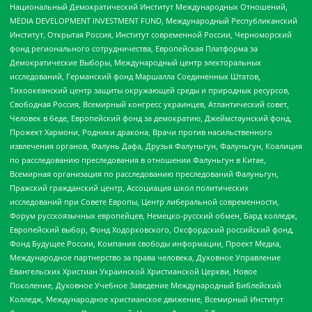
Национальный Демократический Институт Международных Отношений,
MEDIA DEVELOPMENT INVESTMENT FUND, Международный Республиканский
Институт, Открытая Россия, Институт современной России, Черноморский
фонд регионального сотрудничества, Европейская Платформа за
Демократические Выборы, Международный центр электоральных
исследований, Германский фонд Маршалла Соединенных Штатов,
Тихоокеанский центр защиты окружающей среды и природных ресурсов,
Свободная Россия, Всемирный конгресс украинцев, Атлантический совет,
Человек в беде, Европейский фонд за демократию, Джеймстаунский фонд,
Прожект Хармони, Родники дракона, Врачи против насильственного
извлечения органов, Фалунь Дафа, Друзья Фалуньгун, Фалуньгун, Коалиция
по расследованию преследования в отношении Фалуньгун в Китае,
Всемирная организация по расследованию преследований Фалуньгун,
Пражский гражданский центр, Ассоциация школ политических
исследований при Совете Европы, Центр либеральной современности,
Форум русскоязычных европейцев, Немецко-русский обмен, Бард колледж,
Европейский выбор, Фонд Ходорковского, Оксфордский российский фонд,
Фонд Будущее России, Компания свободы информации, Проект Медиа,
Международное партнерство за права человека, Духовное Управление
Евангельских Христиан Украинской Христианской Церкви, Новое
Поколение, Духовное Учебное Заведение Международный Библейский
Колледж, Международное христианское движение, Всемирный Институт