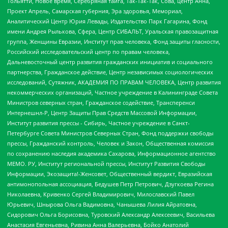
Тольятти, Новое время, Серебряная тайга, Так-Так-Так, Сова, центр Анна,
Проект Апрель, Самарская губерния, Эра здоровья, Мемориал,
Аналитический Центр Юрия Левады, Издательство Парк Гагарина, Фонд
имени Андрея Рылькова, Сфера, Центр СИБАЛЬТ, Уральская правозащитная
группа, Женщины Евразии, Институт прав человека, Фонд защиты гласности,
Российский исследовательский центр по правам человека,
Дальневосточный центр развития гражданских инициатив и социального
партнерства, Гражданское действие, Центр независимых социологических
исследований, Сутяжник, АКАДЕМИЯ ПО ПРАВАМ ЧЕЛОВЕКА, Центр развития
некоммерческих организаций, Частное учреждение в Калининграде Совета
Министров северных стран, Гражданское содействие, Трансперенси
Интернешнл-Р, Центр Защиты Прав Средств Массовой Информации,
Институт развития прессы - Сибирь, Частное учреждение в Санкт-
Петербурге Совета Министров Северных Стран, Фонд поддержки свободы
прессы, Гражданский контроль, Человек и Закон, Общественная комиссия
по сохранению наследия академика Сахарова, Информационное агентство
МЕМО. РУ, Институт региональной прессы, Институт Развития Свободы
Информации, Экозащита!-Женсовет, Общественный вердикт, Евразийская
антимонопольная ассоциация, Бедушев Петр Петрович, Дзугкоева Регина
Николаевна, Кривенко Сергей Владимирович, Милославский Павел
Юрьевич, Шнырова Ольга Вадимовна, Чанышева Лилия Айратовна,
Сидорович Ольга Борисовна, Туровский Александр Алексеевич, Васильева
Анастасия Евгеньевна, Ривина Анна Валерьевна, Бойко Анатолий