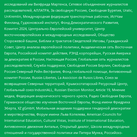
исследований им Вилфрида Мартенса, Сетевое объединение журналистов
расследователей, АЛЛАТРА, За свободную Россию, Свободная Бурятия, Uralic,
UnKremlin, Международная федерация транспортных рабочих, ИстЧам
Финланд, Гудзоновский институт, Фонд Демократического Развития,
Комитет-2024, Центрально-Европейский университет, Центр
восточноевропейских и международных исследований, Общество
Сторожевой башни, Библии и трактатов Свидетелей Иеговы, Гражданский
Совет, Центр анализа европейской политики, Академическая сеть Восточная
Европа, Российский комитет действия, РЭНД корпорейшн, Русская Америка
за демократию в России, Настоящая Россия, Глобальная сеть журналистов-
расследователей, Служба поддержки, Свободная Россия Берлин, Свободная
Россия Северный Рейн-Вестфалия, Фонд глобальной помощи, Антивоенный
комитет России, Russie-Libertes, La Asocicion de Rusos Libres, Союз за
возвращение Северных территорий, Крымскотатарский Ресурсный Центр,
Глобальный союз IndustriALL, Russian Election Monitor, Article 19, Мнение
медиа, Федерация анархического черного креста, Радио Свободная Европа,
Германское общество изучения Восточной Европы, Фонд имени Фридриха
Эберта, XZ gGmbH, Мобильная академия поддержки гендерной демократии
и миротворчества, Форум имени Льва Копелева, American Councils for
International Education, Cultural Vistas, Institute of International Education,
Антивоенное движение Антальи, Открытый диалог, Школа международных
отношений и государственной политики им Питера Мунка, Российско-