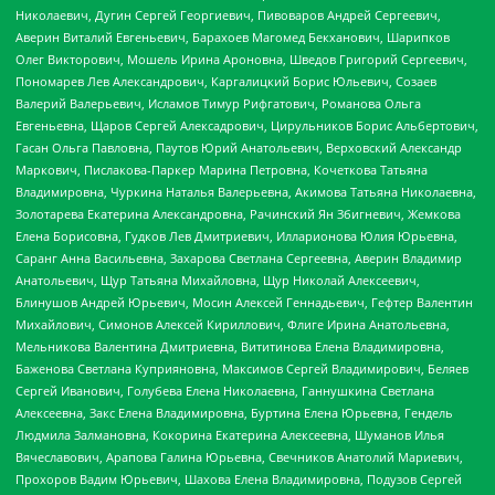
Николаевич, Дугин Сергей Георгиевич, Пивоваров Андрей Сергеевич,
Аверин Виталий Евгеньевич, Барахоев Магомед Бекханович, Шарипков
Олег Викторович, Мошель Ирина Ароновна, Шведов Григорий Сергеевич,
Пономарев Лев Александрович, Каргалицкий Борис Юльевич, Созаев
Валерий Валерьевич, Исламов Тимур Рифгатович, Романова Ольга
Евгеньевна, Щаров Сергей Алексадрович, Цирульников Борис Альбертович,
Гасан Ольга Павловна, Паутов Юрий Анатольевич, Верховский Александр
Маркович, Пислакова-Паркер Марина Петровна, Кочеткова Татьяна
Владимировна, Чуркина Наталья Валерьевна, Акимова Татьяна Николаевна,
Золотарева Екатерина Александровна, Рачинский Ян Збигневич, Жемкова
Елена Борисовна, Гудков Лев Дмитриевич, Илларионова Юлия Юрьевна,
Саранг Анна Васильевна, Захарова Светлана Сергеевна, Аверин Владимир
Анатольевич, Щур Татьяна Михайловна, Щур Николай Алексеевич,
Блинушов Андрей Юрьевич, Мосин Алексей Геннадьевич, Гефтер Валентин
Михайлович, Симонов Алексей Кириллович, Флиге Ирина Анатольевна,
Мельникова Валентина Дмитриевна, Вититинова Елена Владимировна,
Баженова Светлана Куприяновна, Максимов Сергей Владимирович, Беляев
Сергей Иванович, Голубева Елена Николаевна, Ганнушкина Светлана
Алексеевна, Закс Елена Владимировна, Буртина Елена Юрьевна, Гендель
Людмила Залмановна, Кокорина Екатерина Алексеевна, Шуманов Илья
Вячеславович, Арапова Галина Юрьевна, Свечников Анатолий Мариевич,
Прохоров Вадим Юрьевич, Шахова Елена Владимировна, Подузов Сергей