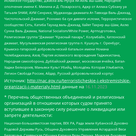
Исламское государство, Джабха аль-Нусра ли-Ахль аш-Шам, Народное
ополчение имени К. Минина и Д. Пожарского, Аджр от Аллаха Субхану уа
Тагьаля SHAM, АУМ Синрике, Муджахеды джамаата Ат-Тавхида Валь-Джихад,
Чистопольский Джамаат, Рохнамо ба суи давлати исломи, Террористическое
сообщество Сеть, Катиба Таухид валь-Джихад, Хайят Тахрир аш-Шам, Ахлю
Сунна Валь Джамаа, National Socialism/White Power, Артподготовка,
Религиозная группа “Джамаат “Красный пахарь”, Колумбайн, Хатлонский
джамаат, Мусульманская религиозная группа п. Кушкуль г. Оренбург,
Крымско-татарский добровольческий батальон имени Номана
Челебиджихана, Азов, Партия исламского возрождения Таджикистана,
Народная самооборона, Дуббайский джамаат, московская ячейка, Батал-
Хаджи Белхороев, Маньяки Культ Убийц, Молодёжь Которая Улыбается,
Легион Свобода России, Айдар, Русский добровольческий корпус
Источник:
http://nac.gov.ru/terroristicheskie-i-ekstremistskie-
organizacii-i-materialy.html
данные на
16.11.2023
* Перечень общественных объединений и религиозных
организаций в отношении которых судом принято
вступившее в законную силу решение о ликвидации или
запрете деятельности:
Национал-большевистская партия, ВЕК РА, Рада земли Кубанской Духовно
Родовой Державы Русь, Община Духовного Управления Асгардской Веси
Беловодья, Славянская Община Капища Веды Перуна, Мужская Духовная