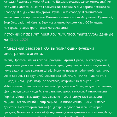
канадский демократический альянс, Школа международных отношений им
Нормана Патерсона, Центр Гражданских Свобод, Фонд Бориса Немцова за
Свободу, Фонд имени Фридриха Науманна за свободу, Феминистское
антивоенное сопротивление, Комитет независимости Ингушетии, Прометей,
Stop Occupation of Karelia, Вернись живым, Фридом Хаус, СОТА медиа,
Либерально-демократическая Лига Украины
Источник:
https://minjust.gov.ru/ru/documents/7756/
данные
на
13.05.2024
* Сведения реестра НКО, выполняющих функции
иностранного агента:
Лилит, Правозащитная группа Гражданин.Армия.Право, Нижегородский
центр немецкой и европейской культуры, Центр гендерных исследований,
Фонд защиты прав граждан Штаб, Институт права и публичной политики,
Фонд борьбы с коррупцией, Альянс врачей, НАСИЛИЮ.НЕТ, Мы против
СПИДа, СВЕЧА, Гуманитарное действие, Открытый Петербург, Лига
Избирателей, Правовая инициатива, Гражданский Союз, Хасдей Ерушалаим,
Центр поддержки и содействия развитию средств массовой информации,
Горячая Линия, В защиту прав заключенных, Институт глобализации и
социальных движений, Центр социально-информационных инициатив
Действие, Благотворительный фонд охраны здоровья и защиты прав
граждан, Благотворительный фонд помощи осужденным и их семьям, Фонд