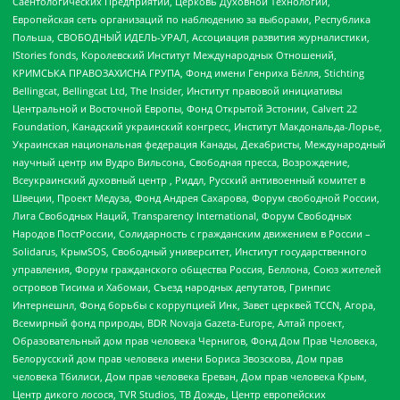
Саентологических Предприятий, Церковь Духовной Технологии,
Европейская сеть организаций по наблюдению за выборами, Республика
Польша, СВОБОДНЫЙ ИДЕЛЬ-УРАЛ, Ассоциация развития журналистики,
IStories fonds, Королевский Институт Международных Отношений,
КРИМСЬКА ПРАВОЗАХИСНА ГРУПА, Фонд имени Генриха Бёлля, Stichting
Bellingcat, Bellingcat Ltd, The Insider, Институт правовой инициативы
Центральной и Восточной Европы, Фонд Открытой Эстонии, Calvert 22
Foundation, Канадский украинский конгресс, Институт Макдональда-Лорье,
Украинская национальная федерация Канады, Декабристы, Международный
научный центр им Вудро Вильсона, Свободная пресса, Возрождение,
Всеукраинский духовный центр , Риддл, Русский антивоенный комитет в
Швеции, Проект Медуза, Фонд Андрея Сахарова, Форум свободной России,
Лига Свободных Наций, Transparеncy International, Форум Свободных
Народов ПостРоссии, Солидарность с гражданским движением в России –
Solidarus, КрымSOS, Свободный университет, Институт государственного
управления, Форум гражданского общества Россия, Беллона, Союз жителей
островов Тисима и Хабомаи, Съезд народных депутатов, Гринпис
Интернешнл, Фонд борьбы с коррупцией Инк, Завет церквей TCCN, Агора,
Всемирный фонд природы, BDR Novaja Gazeta-Europe, Алтай проект,
Образовательный дом прав человека Чернигов, Фонд Дом Прав Человека,
Белорусский дом прав человека имени Бориса Звозскова, Дом прав
человека Тбилиси, Дом прав человека Ереван, Дом прав человека Крым,
Центр дикого лосося, TVR Studios, ТВ Дождь, Центр европейских