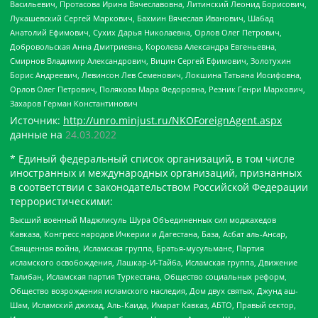
Васильевич, Протасова Ирина Вячеславовна, Литинский Леонид Борисович,
Лукашевский Сергей Маркович, Бахмин Вячеслав Иванович, Шабад
Анатолий Ефимович, Сухих Дарья Николаевна, Орлов Олег Петрович,
Добровольская Анна Дмитриевна, Королева Александра Евгеньевна,
Смирнов Владимир Александрович, Вицин Сергей Ефимович, Золотухин
Борис Андреевич, Левинсон Лев Семенович, Локшина Татьяна Иосифовна,
Орлов Олег Петрович, Полякова Мара Федоровна, Резник Генри Маркович,
Захаров Герман Константинович
Источник:
http://unro.minjust.ru/NKOForeignAgent.aspx
данные на
24.03.2022
* Единый федеральный список организаций, в том числе
иностранных и международных организаций, признанных
в соответствии с законодательством Российской Федерации
террористическими:
Высший военный Маджлисуль Шура Объединенных сил моджахедов
Кавказа, Конгресс народов Ичкерии и Дагестана, База, Асбат аль-Ансар,
Священная война, Исламская группа, Братья-мусульмане, Партия
исламского освобождения, Лашкар-И-Тайба, Исламская группа, Движение
Талибан, Исламская партия Туркестана, Общество социальных реформ,
Общество возрождения исламского наследия, Дом двух святых, Джунд аш-
Шам, Исламский джихад, Аль-Каида, Имарат Кавказ, АБТО, Правый сектор,