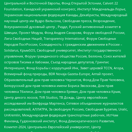
Центральной и Восточной Европы, Фонд Открытой Эстонии, Calvert 22
Foundation, Канадский украинский конгресс, Институт Макдональда-Лорье,
Украинская национальная федерация Канады, Декабристы, Международный
научный центр им Вудро Вильсона, Свободная пресса, Возрождение,
Всеукраинский духовный центр , Риддл, Русский антивоенный комитет в
Швеции, Проект Медуза, Фонд Андрея Сахарова, Форум свободной России,
Лига Свободных Наций, Transparеncy International, Форум Свободных
Народов ПостРоссии, Солидарность с гражданским движением в России –
Solidarus, КрымSOS, Свободный университет, Институт государственного
управления, Форум гражданского общества Россия, Беллона, Союз жителей
островов Тисима и Хабомаи, Съезд народных депутатов, Гринпис
Интернешнл, Фонд борьбы с коррупцией Инк, Завет церквей TCCN, Агора,
Всемирный фонд природы, BDR Novaja Gazeta-Europe, Алтай проект,
Образовательный дом прав человека Чернигов, Фонд Дом Прав Человека,
Белорусский дом прав человека имени Бориса Звозскова, Дом прав
человека Тбилиси, Дом прав человека Ереван, Дом прав человека Крым,
Центр дикого лосося, TVR Studios, ТВ Дождь, Центр европейских
исследований им Вилфрида Мартенса, Сетевое объединение журналистов
расследователей, АЛЛАТРА, За свободную Россию, Свободная Бурятия, Uralic,
UnKremlin, Международная федерация транспортных рабочих, ИстЧам
Финланд, Гудзоновский институт, Фонд Демократического Развития,
Комитет-2024, Центрально-Европейский университет, Центр