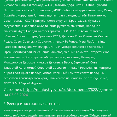
и свобода, Нация и свобода, W.H.С., Фалунь Дафа, Иртыш Ultras, Русский
Патриотический клуб-Новокузнецк/РПК, Сибирский державный союз, Фонд
борьбы с коррупцией, Фонд защиты прав граждан, Штабы Навального,
Совет граждан СССР Прикубанского округа г. Краснодара, Мужское
государство, Народное объединение русского движения, Народное
движение Адат, Народный совет граждан РСФСР СССР Архангельской
области, Проект Штурм, Граждане СССР, Держава Союз Советских Светлых
Родов, Совет Советских Социалистических Районов, Meta Platforms Inc,
Facebook, Instagram, WhatsApp, СИЧ-С14, Добровольческое Движение
Организации украинских националистов, Черный Комитет, Татарстанское
Региональное Всетатарское общественное движение, Невоград,
Молодежное Демократическое Движение Весна, Верховный Совет
Татарской Автономной Советской Социалистической Республики, Конгресс
ойрат-калмыцкого народа, Исполнительный комитет совета народных
депутатов Красноярского края, Этническое национальное объединение,
ЛГБТ, Я.МЫ Сергей Фургал
Источник:
https://minjust.gov.ru/ru/documents/7822/
данные
на
03.05.2024
* Реестр иностранных агентов:
Калининградская региональная общественная организация "Экозащита!-Женсовет", Фонд содействия защите прав и свобод граждан "Общественный вердикт", Фонд "Институт Развития Свободы Информации", Частное учреждение "Информационное агентство МЕМО. РУ", Региональная общественная организация "Общественная комиссия по сохранению наследия академика Сахарова", Фонд поддержки свободы прессы, Санкт-Петербургская общественная правозащитная организация "Гражданский контроль", Межрегиональная общественная организация "Информационно-просветительский центр "Мемориал", Региональный Фонд "Центр Защиты Прав Средств Массовой Информации", с 05.12.2023 Фонд "Центр Защиты Прав Средств массовой информации", Региональная общественная благотворительная организация помощи беженцам и мигрантам "Гражданское содействие", Негосударственное образовательное учреждение дополнительного профессионального образования (повышение квалификации) специалистов "АКАДЕМИЯ ПО ПРАВАМ ЧЕЛОВЕКА", Свердловская региональная общественная организация "Сутяжник", Автономная некоммерческая организация "Центр независимых социологических исследований", Союз общественных объединений "Российский исследовательский центр по правам человека", Региональное общественное учреждение научно-информационный центр "МЕМОРИАЛ", Некоммерческая организация "Фонд защиты гласности", Автономная некоммерческая организация "Институт прав человека", Городская общественная организация "Екатеринбургское общество "МЕМОРИАЛ", Городская общественная организация "Рязанское историко-просветительское и правозащитное общество "Мемориал" (Рязанский Мемориал), Челябинский региональный орган общественной самодеятельности – женское общественное объединение "Женщины Евразии", Челябинский региональный орган общественной самодеятельности "Уральская правозащитная группа", Фонд содействия защите здоровья и социальной справедливости имени Андрея Рылькова, Автономная Некоммерческая Организация "Аналитический Центр Юрия Левады", Автономная некоммерческая организация социальной поддержки населения "Проект Апрель", Региональная общественная организация помощи женщинам и детям, находящимся в кризисной ситуации "Информационно-методический центр "Анна", Фонд содействия развитию массовых коммуникаций и правовому просвещению "Так-так-Так", Фонд содействия устойчивому развитию "Серебряная тайга", Свердловский региональный общественный фонд социальных проектов "Новое время", "Idel.Реалии", Кавказ.Реалии, Крым.Реалии, Телеканал Настоящее Время, Татаро-башкирская служба Радио Свобода (Azatliq Radiosi), Радио Свободная Европа/Радио Свобода (PCE/PC), "Сибирь.Реалии", "Фактограф", Благотворительный фонд помощи осужденным и их семьям, Автономная некоммерческая организация "Институт глобализации и социальных движений", Фонд "В защиту прав заключенных", Частное учреждение "Центр поддержки и содействия развитию средств массовой информации", Пензенский региональный общественный благотворительный фонд "Гражданский союз", "Север.Реалии", Некоммерческая организация Фонд "Правовая инициатива", Общество с ограниченной ответственностью "Радио Свободная Европа/Радио Свобода", Чешское информационное агентство "MEDIUM-ORIENT", Красноярская региональная общественная организация "Мы против СПИДа", Камалягин Денис Николаевич, Маркелов Сергей Евгеньевич, Пономарев Лев Александрович, Савицкая Людмила Алексеевна, Автономная некоммерческая организация "Центр по работе с проблемой насилия "НАСИЛИЮ.НЕТ", Межрегиональный профессиональный союз работников здравоохранения "Альянс врачей", Юридическое лицо, зарегистрированное в Латвийской Республике, SIA "Medusa Project" (регистрационный номер 40103797863, дата регистрации 10.06.2014), Некоммерческая организация "Фонд по борьбе с коррупцией", Автономная некоммерческая организация "Институт права и публичной политики", Баданин Роман Сергеевич, Гликин Максим Александрович, Железнова Мария Михайловна, Лукьянова Юлия Сергеевна, Маетная Елизавета Витальевна, Маняхин Петр Борисович, Чуракова Ольга Владимировна, Ярош Юлия Петровна, Юридическое лицо "The Insider SIA", зарегистрированное в Риге, Латвийская Республика (дата регистрации 26.06.2015), являющееся администратором доменного имени интернет-издания "The Insider SIA", https://theins.ru, Постернак Алексей Евгеньевич, Рубин Михаил Аркадьевич, Анин Роман Александрович, Юридическое лицо Istories fonds, зарегистрированное в Латвийской Республике (регистрационный номер 50008295751, дата регистрации 24.02.2020), Великовский Дмитрий Александрович, Долинина Ирина Николаевна, Мароховская Алеся Алексеевна, Шлейнов Роман Юрьевич, Шмагун Олеся Валентиновна, Общество с ограниченной ответственностью "Альтаир 2021", Общество с ограниченной ответственностью "Вега 2021", Общество с ограниченной ответственностью "Главный редактор 2021", Общество с ограниченной ответственностью "Ромашки монолит", Важенков Артем Валерьевич, Ивановская областная общественная организация "Центр гендерных исследований", Гурман Юрий Альбертович, Медиапроект "ОВД-Инфо", Егоров Владимир Владимирович, Жилинский Владимир Александрович, Общество с ограниченной ответственностью "ЗП", Иванова София Юрьевна, Карезина Инна Павловна, Кильтау Екатерина Викторовна, Петров Алексей Викторович, Пискунов Сергей Евгеньевич, Смирнов Сергей Сергеевич, Тихонов Михаил Сергеевич, Общество с ограниченной ответственностью "ЖУРНАЛИСТ-ИНОСТРАННЫЙ АГЕНТ", Арапова Галина Юрьевна, Вольтская Татьяна Анатольевна, Американская компания "Mason G.E.S. Anonymous Foundation" (США), являющаяся владельцем интернет-издания https://mnews.world/, Компания "Stichting Bellingcat", зарегистрированная в Нидерландах (дата регистрации 11.07.2018), Захаров Андрей Вячеславович, Клепиковская Екатерина Дмитриевна, Общество с ограниченной ответственностью "МЕМО", Перл Роман Александрович, Симонов Евгений Алексеевич, Соловьева Елена Анатольевна, Сотников Даниил Владимирович, Сурначева Елизавета Дмитриевна, Автономная некоммерческая организация по защите прав человека и информированию населения "Якутия – Наше Мнение", Общество с ограниченной ответственностью "Москоу диджитал медиа", с 26.01.2023 Общество с ограниченной ответственностью "Чайка Белые сады", Ветошкина Валерия Валерьевна, Заговора Максим Александрович, Межрегиональное общественное движение "Российская ЛГБТ - сеть", Оленичев Максим Владимирович, Павлов Иван Юрьевич, Скворцова Елена Сергеевна, Общество с ограниченной ответственностью "Как бы инагент", Кочетков Игорь Викторович, Общество с ограниченной ответственностью "Честные выборы", Еланчик Олег Александрович, Общество с ограниченной ответственностью "Нобелевский призыв", Гималова Регина Эмилевна, Григорьев Андрей Валерьевич, Григорьева Алина Александровна, Ассоциация по содействию защите прав призывников, альтернативнослужащих и военнослужащих "Правозащитная группа "Гражданин.Армия.Право", Хисамова Регина Фаритовна, Автономная некоммерческая организация по реализации социально-правовых программ "Лилит", Дальневосточное общественное движение "Маяк", Санкт-Петербургская ЛГБТ-инициативная группа "Выход", Инициативная группа ЛГБТ+ "Реверс", Алексеев Андрей Викторович, Бекбулатова Таисия Львовна, Беляев Иван Михайлович, Владыкина Елена Сергеевна, Гельман Марат Александрович, Никульшина Вероника Юрьевна, Толоконникова Надежда Андреевна, Шендерович Виктор Анатольевич, Общество с ограниченной ответственностью "Данное сообщение", Общество с ограниченной ответственностью Издательский дом "Новая глава", Айнбиндер Александра Александровна, Московский комьюнити-центр для ЛГБТ+инициатив, Благотворительный фонд развития филантропии, Deutsche Welle (Германия, Kurt-Schumacher-Strasse 3, 53113 Bonn), Борзунова Мария Михайловна, Воробьев Виктор Викторович, Голубева Анна Львовна, Константинова Алла Михайловна, Малкова Ирина Владимировна, Мурадов Мурад Абдулгалимович, Осетинская Елизавета Николаевна, Понасенков Евгений Николаевич, Ганапольский Матвей Юрьевич, Киселев Евгений Алексеевич, Борухович Ирина Григорьевна, Дремин Иван Тимофеевич, Дубровский Дмитрий Викторович, Красноярская региональная общественная организация поддержки и развития альтернативных образовательных технологий и межкультурных коммуникаций "ИНТЕРРА", Маяковская Екатерина Алексеевна, Фейгин Марк Захарович, Филимонов Андрей Викторович, Дзугкоева Регина Николаевна, Доброхотов Роман Александрович, Дудь Юрий Александрович, Елкин Сергей Владимирович, Кругликов Кирилл Игоревич, Сабунаева Мария Леонидовна, Семенов Алексей Владимирович, Шаинян Карен Багратович, Шульман Екатерина Михайловна, Асафьев Артур Валерьевич, Вахштайн Виктор Семенович, Венедиктов Алексей Алексеевич, Лушникова Екатерина Евгеньевна, Волков Леонид Михайлович, Невзоров Александр Глебович, Пархоменко Сергей Борисович, Сироткин Ярослав Николаевич, Кара-Мурза Владимир Владимирович, Баранова Наталья Владимировна, Гозман Леонид Яковлевич, Кагарлицкий Борис Юльевич, Климарев Михаил Валерьевич, Милов Владимир Станиславович, Автономная некоммерческая организация Краснодарский центр современного искусства "Типография", Моргенштерн Алишер Тагирович, Соболь Любовь Эдуардовна, Общество с ограниченной ответственностью "ЛИЗА НОРМ", Каспаров Гарри Кимович, Ходорковский Михаил Борисович, Общество с ограниченной ответственностью "Апрельские тезисы", Данилович Ирина Брониславовна, Кашин Олег Владимирович, Петров Николай Владимирович, Пивоваров Алексей Владимирович, Соколов Михаил Владимирович, Цветкова Юлия Владимировна, Чичваркин Евгений Александрович, Комитет против пыток/Команда против пыток, Общество с ограниченной ответственностью "Первый научный", Общество с ограниченной ответственностью "Вертолет и ко", Белоцерковская Вероника Борисовна, Кац Максим Евгеньевич, Лазарева Татьяна Юрьевна, Шаведдинов Руслан Табризович, Яшин Илья Валерьевич, Общество с ограниченной ответственностью "Иноагент ААВ", Алешковский Дмитрий Петрович, Альбац Евгения Марковна, Быков Дмитрий Львович, Галямина Юлия Евгеньевна, Лойко Сергей Леонидович, Мартынов Кирилл Константинович, Медведев Сергей Александрович, Крашенинников Федор Геннадиевич, Гордеева Катерина Вл