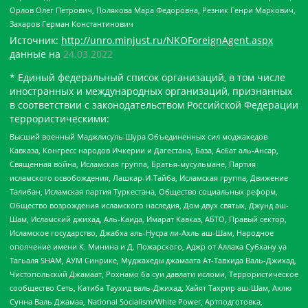
Орлов Олег Петрович, Полякова Мара Федоровна, Резник Генри Маркович,
Захаров Герман Константинович
Источник:
http://unro.minjust.ru/NKOForeignAgent.aspx
данные на
24.03.2022
* Единый федеральный список организаций, в том числе
иностранных и международных организаций, признанных
в соответствии с законодательством Российской Федерации
террористическими:
Высший военный Маджлисуль Шура Объединенных сил моджахедов
Кавказа, Конгресс народов Ичкерии и Дагестана, База, Асбат аль-Ансар,
Священная война, Исламская группа, Братья-мусульмане, Партия
исламского освобождения, Лашкар-И-Тайба, Исламская группа, Движение
Талибан, Исламская партия Туркестана, Общество социальных реформ,
Общество возрождения исламского наследия, Дом двух святых, Джунд аш-
Шам, Исламский джихад, Аль-Каида, Имарат Кавказ, АБТО, Правый сектор,
Исламское государство, Джабха аль-Нусра ли-Ахль аш-Шам, Народное
ополчение имени К. Минина и Д. Пожарского, Аджр от Аллаха Субхану уа
Тагьаля SHAM, АУМ Синрике, Муджахеды джамаата Ат-Тавхида Валь-Джихад,
Чистопольский Джамаат, Рохнамо ба суи давлати исломи, Террористическое
сообщество Сеть, Катиба Таухид валь-Джихад, Хайят Тахрир аш-Шам, Ахлю
Сунна Валь Джамаа, National Socialism/White Power, Артподготовка,