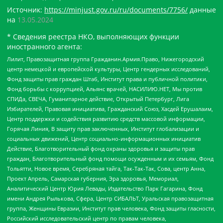
Источник:
https://minjust.gov.ru/ru/documents/7756/
данные
на
13.05.2024
* Сведения реестра НКО, выполняющих функции
иностранного агента:
Лилит, Правозащитная группа Гражданин.Армия.Право, Нижегородский
центр немецкой и европейской культуры, Центр гендерных исследований,
Фонд защиты прав граждан Штаб, Институт права и публичной политики,
Фонд борьбы с коррупцией, Альянс врачей, НАСИЛИЮ.НЕТ, Мы против
СПИДа, СВЕЧА, Гуманитарное действие, Открытый Петербург, Лига
Избирателей, Правовая инициатива, Гражданский Союз, Хасдей Ерушалаим,
Центр поддержки и содействия развитию средств массовой информации,
Горячая Линия, В защиту прав заключенных, Институт глобализации и
социальных движений, Центр социально-информационных инициатив
Действие, Благотворительный фонд охраны здоровья и защиты прав
граждан, Благотворительный фонд помощи осужденным и их семьям, Фонд
Тольятти, Новое время, Серебряная тайга, Так-Так-Так, Сова, центр Анна,
Проект Апрель, Самарская губерния, Эра здоровья, Мемориал,
Аналитический Центр Юрия Левады, Издательство Парк Гагарина, Фонд
имени Андрея Рылькова, Сфера, Центр СИБАЛЬТ, Уральская правозащитная
группа, Женщины Евразии, Институт прав человека, Фонд защиты гласности,
Российский исследовательский центр по правам человека,