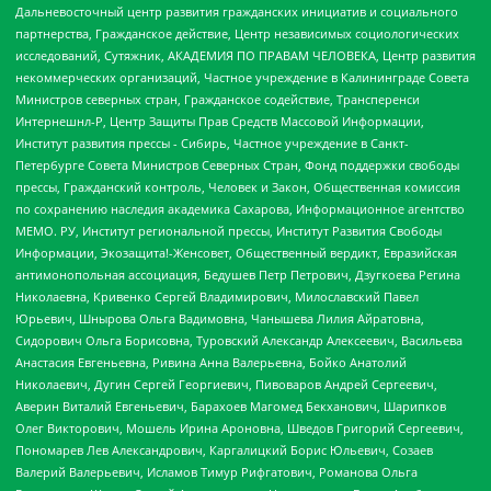
Дальневосточный центр развития гражданских инициатив и социального
партнерства, Гражданское действие, Центр независимых социологических
исследований, Сутяжник, АКАДЕМИЯ ПО ПРАВАМ ЧЕЛОВЕКА, Центр развития
некоммерческих организаций, Частное учреждение в Калининграде Совета
Министров северных стран, Гражданское содействие, Трансперенси
Интернешнл-Р, Центр Защиты Прав Средств Массовой Информации,
Институт развития прессы - Сибирь, Частное учреждение в Санкт-
Петербурге Совета Министров Северных Стран, Фонд поддержки свободы
прессы, Гражданский контроль, Человек и Закон, Общественная комиссия
по сохранению наследия академика Сахарова, Информационное агентство
МЕМО. РУ, Институт региональной прессы, Институт Развития Свободы
Информации, Экозащита!-Женсовет, Общественный вердикт, Евразийская
антимонопольная ассоциация, Бедушев Петр Петрович, Дзугкоева Регина
Николаевна, Кривенко Сергей Владимирович, Милославский Павел
Юрьевич, Шнырова Ольга Вадимовна, Чанышева Лилия Айратовна,
Сидорович Ольга Борисовна, Туровский Александр Алексеевич, Васильева
Анастасия Евгеньевна, Ривина Анна Валерьевна, Бойко Анатолий
Николаевич, Дугин Сергей Георгиевич, Пивоваров Андрей Сергеевич,
Аверин Виталий Евгеньевич, Барахоев Магомед Бекханович, Шарипков
Олег Викторович, Мошель Ирина Ароновна, Шведов Григорий Сергеевич,
Пономарев Лев Александрович, Каргалицкий Борис Юльевич, Созаев
Валерий Валерьевич, Исламов Тимур Рифгатович, Романова Ольга