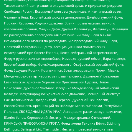
Тихоокеанский центр защиты окружающей среды и природных ресурсов,
Свободная Россия, Всемирный конгресс украинцев, Атлантический совет,
Человек в беде, Европейский фонд за демократию, Джеймстаунский фонд,
Прожект Хармони, Родники дракона, Врачи против насильственного
извлечения органов, Фалунь Дафа, Друзья Фалуньгун, Фалуньгун, Коалиция
по расследованию преследования в отношении Фалуньгун в Китае,
Всемирная организация по расследованию преследований Фалуньгун,
Пражский гражданский центр, Ассоциация школ политических
исследований при Совете Европы, Центр либеральной современности,
Форум русскоязычных европейцев, Немецко-русский обмен, Бард колледж,
Европейский выбор, Фонд Ходорковского, Оксфордский российский фонд,
Фонд Будущее России, Компания свободы информации, Проект Медиа,
Международное партнерство за права человека, Духовное Управление
Евангельских Христиан Украинской Христианской Церкви, Новое
Поколение, Духовное Учебное Заведение Международный Библейский
Колледж, Международное христианское движение, Всемирный Институт
Саентологических Предприятий, Церковь Духовной Технологии,
Европейская сеть организаций по наблюдению за выборами, Республика
Польша, СВОБОДНЫЙ ИДЕЛЬ-УРАЛ, Ассоциация развития журналистики,
IStories fonds, Королевский Институт Международных Отношений,
КРИМСЬКА ПРАВОЗАХИСНА ГРУПА, Фонд имени Генриха Бёлля, Stichting
Bellingcat, Bellingcat Ltd, The Insider, Институт правовой инициативы