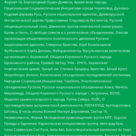
Формат-18, Благородный Орден Дьявола, Армия воли народа,
Национальная Социалистическая Инициатива города Череповца, Духовно-
Родовая Держава Русь, Русское национальное единство, Древнерусской
Инглистической церкви Православных Староверов-Инглингов, Русский
общенациональный союз, Движение против нелегальной иммиграции,
Кровь и Честь, О свободе совести и о религиозных объединениях, Омская
организация общественного политического движения Русское
национальное единство, Северное Братство, Клуб Болельщиков
Футбольного Клуба Динамо, Файзрахманисты, Мусульманская религиозная
организация п. Боровский, Община Коренного Русского народа
Щелковского района, Правый сектор, УНА - УНСО, Украинская
повстанческая армия, Тризуб им. Степана Бандеры, Братство, Белый Крест,
Misanthropic division, Религиозное объединение последователей инглиизма,
Народная Социальная Инициатива, TulaSkins, Этнополитическое
объединение Русские, Русское национальное объединение Атака, Мечеть
Мирмамеда, Община Коренного Русского народа г. Астрахани, ВОЛЯ,
Меджлис крымскотатарского народа, Рубеж Севера, ТОЙС, О
противодействии экстремистской деятельности, РЕВТАТПОД, Артподготовка,
Штольц, В честь иконы Божией Матери Державная, Сектор 16,
Независимость, Фирма, Молодежная правозащитная группа МПГ, Курсом
Правды и Единения, Каракольская инициативная группа, Автоград Крю,
Союз Славянских Сил Руси, Алля-Аят, Благотворительный пансионат Ак Умут,
Русская республика Русь, Арестантское уголовное единство, Башкорт, Нация