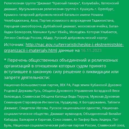
Религиозная группа “Джамаат “Красный пахарь”, Колумбайн, Хатлонский
джамаат, Мусульманская религиозная группа п. Кушкуль г. Оренбург,
Крымско-татарский добровольческий батальон имени Номана
Челебиджихана, Азов, Партия исламского возрождения Таджикистана,
Народная самооборона, Дуббайский джамаат, московская ячейка, Батал-
Хаджи Белхороев, Маньяки Культ Убийц, Молодёжь Которая Улыбается,
Легион Свобода России, Айдар, Русский добровольческий корпус
Источник:
http://nac.gov.ru/terroristicheskie-i-ekstremistskie-
organizacii-i-materialy.html
данные на
16.11.2023
* Перечень общественных объединений и религиозных
организаций в отношении которых судом принято
вступившее в законную силу решение о ликвидации или
запрете деятельности:
Национал-большевистская партия, ВЕК РА, Рада земли Кубанской Духовно
Родовой Державы Русь, Община Духовного Управления Асгардской Веси
Беловодья, Славянская Община Капища Веды Перуна, Мужская Духовная
Семинария Староверов-Инглингов, Нурджулар, К Богодержавию, Таблиги
Джамаат, Свидетели Иеговы, Русское национальное единство, Национал-
социалистическое общество, Джамаат мувахидов, Объединенный Вилайат
Кабарды, Балкарии и Карачая, Союз славян, Ат-Такфир Валь-Хиджра, Пит
Буль, Национал-социалистическая рабочая партия России, Славянский союз,