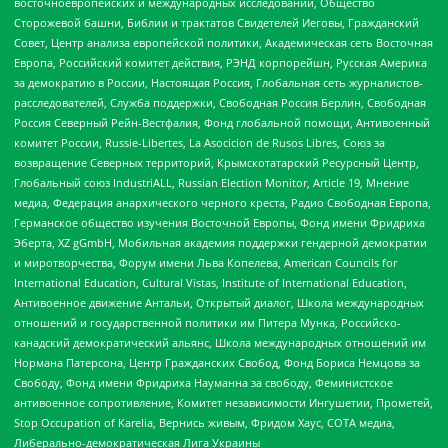
восточноевропейских и международных исследований, Общество
Сторожевой башни, Библии и трактатов Свидетелей Иеговы, Гражданский
Совет, Центр анализа европейской политики, Академическая сеть Восточная
Европа, Российский комитет действия, РЭНД корпорейшн, Русская Америка
за демократию в России, Настоящая Россия, Глобальная сеть журналистов-
расследователей, Служба поддержки, Свободная Россия Берлин, Свободная
Россия Северный Рейн-Вестфалия, Фонд глобальной помощи, Антивоенный
комитет России, Russie-Libertes, La Asocicion de Rusos Libres, Союз за
возвращение Северных территорий, Крымскотатарский Ресурсный Центр,
Глобальный союз IndustriALL, Russian Election Monitor, Article 19, Мнение
медиа, Федерация анархического черного креста, Радио Свободная Европа,
Германское общество изучения Восточной Европы, Фонд имени Фридриха
Эберта, XZ gGmbH, Мобильная академия поддержки гендерной демократии
и миротворчества, Форум имени Льва Копелева, American Councils for
International Education, Cultural Vistas, Institute of International Education,
Антивоенное движение Антальи, Открытый диалог, Школа международных
отношений и государственной политики им Питера Мунка, Российско-
канадский демократический альянс, Школа международных отношений им
Нормана Патерсона, Центр Гражданских Свобод, Фонд Бориса Немцова за
Свободу, Фонд имени Фридриха Науманна за свободу, Феминистское
антивоенное сопротивление, Комитет независимости Ингушетии, Прометей,
Stop Occupation of Karelia, Вернись живым, Фридом Хаус, СОТА медиа,
Либерально-демократическая Лига Украины