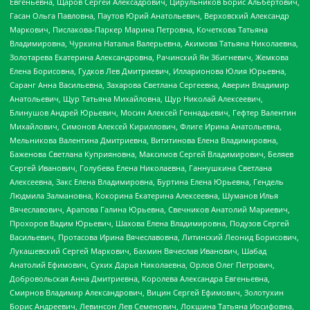
Евгеньевна, Щаров Сергей Алексадрович, Цирульников Борис Альбертович,
Гасан Ольга Павловна, Паутов Юрий Анатольевич, Верховский Александр
Маркович, Пислакова-Паркер Марина Петровна, Кочеткова Татьяна
Владимировна, Чуркина Наталья Валерьевна, Акимова Татьяна Николаевна,
Золотарева Екатерина Александровна, Рачинский Ян Збигневич, Жемкова
Елена Борисовна, Гудков Лев Дмитриевич, Илларионова Юлия Юрьевна,
Саранг Анна Васильевна, Захарова Светлана Сергеевна, Аверин Владимир
Анатольевич, Щур Татьяна Михайловна, Щур Николай Алексеевич,
Блинушов Андрей Юрьевич, Мосин Алексей Геннадьевич, Гефтер Валентин
Михайлович, Симонов Алексей Кириллович, Флиге Ирина Анатольевна,
Мельникова Валентина Дмитриевна, Вититинова Елена Владимировна,
Баженова Светлана Куприяновна, Максимов Сергей Владимирович, Беляев
Сергей Иванович, Голубева Елена Николаевна, Ганнушкина Светлана
Алексеевна, Закс Елена Владимировна, Буртина Елена Юрьевна, Гендель
Людмила Залмановна, Кокорина Екатерина Алексеевна, Шуманов Илья
Вячеславович, Арапова Галина Юрьевна, Свечников Анатолий Мариевич,
Прохоров Вадим Юрьевич, Шахова Елена Владимировна, Подузов Сергей
Васильевич, Протасова Ирина Вячеславовна, Литинский Леонид Борисович,
Лукашевский Сергей Маркович, Бахмин Вячеслав Иванович, Шабад
Анатолий Ефимович, Сухих Дарья Николаевна, Орлов Олег Петрович,
Добровольская Анна Дмитриевна, Королева Александра Евгеньевна,
Смирнов Владимир Александрович, Вицин Сергей Ефимович, Золотухин
Борис Андреевич, Левинсон Лев Семенович, Локшина Татьяна Иосифовна,