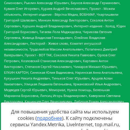
Для повышения удобства сайта мы используем
cookies (
подробнее
). К сайту подключены
сервисы Yandex.Metrika, LiveInternet, top.mail.ru,
Источник:
https://minjust.gov.ru/uploaded/files/reestr-