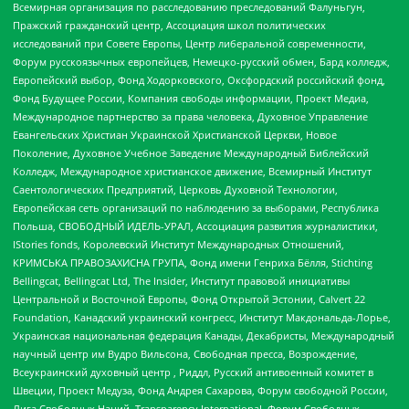
Всемирная организация по расследованию преследований Фалуньгун,
Пражский гражданский центр, Ассоциация школ политических
исследований при Совете Европы, Центр либеральной современности,
Форум русскоязычных европейцев, Немецко-русский обмен, Бард колледж,
Европейский выбор, Фонд Ходорковского, Оксфордский российский фонд,
Фонд Будущее России, Компания свободы информации, Проект Медиа,
Международное партнерство за права человека, Духовное Управление
Евангельских Христиан Украинской Христианской Церкви, Новое
Поколение, Духовное Учебное Заведение Международный Библейский
Колледж, Международное христианское движение, Всемирный Институт
Саентологических Предприятий, Церковь Духовной Технологии,
Европейская сеть организаций по наблюдению за выборами, Республика
Польша, СВОБОДНЫЙ ИДЕЛЬ-УРАЛ, Ассоциация развития журналистики,
IStories fonds, Королевский Институт Международных Отношений,
КРИМСЬКА ПРАВОЗАХИСНА ГРУПА, Фонд имени Генриха Бёлля, Stichting
Bellingcat, Bellingcat Ltd, The Insider, Институт правовой инициативы
Центральной и Восточной Европы, Фонд Открытой Эстонии, Calvert 22
Foundation, Канадский украинский конгресс, Институт Макдональда-Лорье,
Украинская национальная федерация Канады, Декабристы, Международный
научный центр им Вудро Вильсона, Свободная пресса, Возрождение,
Всеукраинский духовный центр , Риддл, Русский антивоенный комитет в
Швеции, Проект Медуза, Фонд Андрея Сахарова, Форум свободной России,
Лига Свободных Наций, Transparеncy International, Форум Свободных