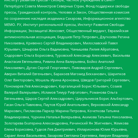
Петербурге Совета Министров Северных Стран, Фонд поддержки свободы
прессы, Гражданский контроль, Человек и Закон, Общественная комиссия
по сохранению наследия академика Сахарова, Информационное агентство
МЕМО. РУ, Институт региональной прессы, Институт Развития Свободы
Информации, Экозащита!-Женсовет, Общественный вердикт, Евразийская
антимонопольная ассоциация, Бедушев Петр Петрович, Дзугкоева Регина
Николаевна, Кривенко Сергей Владимирович, Милославский Павел
Юрьевич, Шнырова Ольга Вадимовна, Чанышева Лилия Айратовна,
Сидорович Ольга Борисовна, Туровский Александр Алексеевич, Васильева
Анастасия Евгеньевна, Ривина Анна Валерьевна, Бойко Анатолий
Николаевич, Дугин Сергей Георгиевич, Пивоваров Андрей Сергеевич,
Аверин Виталий Евгеньевич, Барахоев Магомед Бекханович, Шарипков
Олег Викторович, Мошель Ирина Ароновна, Шведов Григорий Сергеевич,
Пономарев Лев Александрович, Каргалицкий Борис Юльевич, Созаев
Валерий Валерьевич, Исламов Тимур Рифгатович, Романова Ольга
Евгеньевна, Щаров Сергей Алексадрович, Цирульников Борис Альбертович,
Гасан Ольга Павловна, Паутов Юрий Анатольевич, Верховский Александр
Маркович, Пислакова-Паркер Марина Петровна, Кочеткова Татьяна
Владимировна, Чуркина Наталья Валерьевна, Акимова Татьяна Николаевна,
Золотарева Екатерина Александровна, Рачинский Ян Збигневич, Жемкова
Елена Борисовна, Гудков Лев Дмитриевич, Илларионова Юлия Юрьевна,
Саранг Анна Васильевна, Захарова Светлана Сергеевна, Аверин Владимир