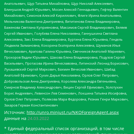
Анатольевич, Щур Татьяна Михайловна, Щур Николай Алексеевич,
Блинушов Андрей Юрьевич, Мосин Алексей Геннадьевич, Гефтер Валентин
Михайлович, Симонов Алексей Кириллович, Флиге Ирина Анатольевна,
Мельникова Валентина Дмитриевна, Вититинова Елена Владимировна,
Баженова Светлана Куприяновна, Максимов Сергей Владимирович, Беляев
Сергей Иванович, Голубева Елена Николаевна, Ганнушкина Светлана
Алексеевна, Закс Елена Владимировна, Буртина Елена Юрьевна, Гендель
Людмила Залмановна, Кокорина Екатерина Алексеевна, Шуманов Илья
Вячеславович, Арапова Галина Юрьевна, Свечников Анатолий Мариевич,
Прохоров Вадим Юрьевич, Шахова Елена Владимировна, Подузов Сергей
Васильевич, Протасова Ирина Вячеславовна, Литинский Леонид Борисович,
Лукашевский Сергей Маркович, Бахмин Вячеслав Иванович, Шабад
Анатолий Ефимович, Сухих Дарья Николаевна, Орлов Олег Петрович,
Добровольская Анна Дмитриевна, Королева Александра Евгеньевна,
Смирнов Владимир Александрович, Вицин Сергей Ефимович, Золотухин
Борис Андреевич, Левинсон Лев Семенович, Локшина Татьяна Иосифовна,
Орлов Олег Петрович, Полякова Мара Федоровна, Резник Генри Маркович,
Захаров Герман Константинович
Источник:
http://unro.minjust.ru/NKOForeignAgent.aspx
данные на
24.03.2022
* Единый федеральный список организаций, в том числе