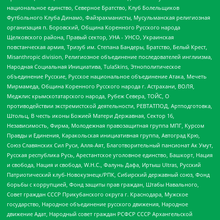
национальное единство, Северное Братство, Клуб Болельщиков
Футбольного Клуба Динамо, Файзрахманисты, Мусульманская религиозная
организация п. Боровский, Община Коренного Русского народа
Щелковского района, Правый сектор, УНА - УНСО, Украинская
повстанческая армия, Тризуб им. Степана Бандеры, Братство, Белый Крест,
Misanthropic division, Религиозное объединение последователей инглиизма,
Народная Социальная Инициатива, TulaSkins, Этнополитическое
объединение Русские, Русское национальное объединение Атака, Мечеть
Мирмамеда, Община Коренного Русского народа г. Астрахани, ВОЛЯ,
Меджлис крымскотатарского народа, Рубеж Севера, ТОЙС, О
противодействии экстремистской деятельности, РЕВТАТПОД, Артподготовка,
Штольц, В честь иконы Божией Матери Державная, Сектор 16,
Независимость, Фирма, Молодежная правозащитная группа МПГ, Курсом
Правды и Единения, Каракольская инициативная группа, Автоград Крю,
Союз Славянских Сил Руси, Алля-Аят, Благотворительный пансионат Ак Умут,
Русская республика Русь, Арестантское уголовное единство, Башкорт, Нация
и свобода, Нация и свобода, W.H.С., Фалунь Дафа, Иртыш Ultras, Русский
Патриотический клуб-Новокузнецк/РПК, Сибирский державный союз, Фонд
борьбы с коррупцией, Фонд защиты прав граждан, Штабы Навального,
Совет граждан СССР Прикубанского округа г. Краснодара, Мужское
государство, Народное объединение русского движения, Народное
движение Адат, Народный совет граждан РСФСР СССР Архангельской