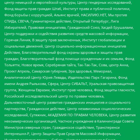
центр немецкой и европейской культуры, Центр гендерных исследований,
Фонд защиты прав граждан Штаб, Институт права и публичной политики,
Фонд борьбы с коррупцией, Альянс врачей, НАСИЛИЮ.НЕТ, Мы против
СПИДа, СВЕЧА, Гуманитарное действие, Открытый Петербург, Лига
Избирателей, Правовая инициатива, Гражданский Союз, Хасдей Ерушалаим,
Центр поддержки и содействия развитию средств массовой информации,
Горячая Линия, В защиту прав заключенных, Институт глобализации и
социальных движений, Центр социально-информационных инициатив
Действие, Благотворительный фонд охраны здоровья и защиты прав
граждан, Благотворительный фонд помощи осужденным и их семьям, Фонд
Тольятти, Новое время, Серебряная тайга, Так-Так-Так, Сова, центр Анна,
Проект Апрель, Самарская губерния, Эра здоровья, Мемориал,
Аналитический Центр Юрия Левады, Издательство Парк Гагарина, Фонд
имени Андрея Рылькова, Сфера, Центр СИБАЛЬТ, Уральская правозащитная
группа, Женщины Евразии, Институт прав человека, Фонд защиты гласности,
Российский исследовательский центр по правам человека,
Дальневосточный центр развития гражданских инициатив и социального
партнерства, Гражданское действие, Центр независимых социологических
исследований, Сутяжник, АКАДЕМИЯ ПО ПРАВАМ ЧЕЛОВЕКА, Центр развития
некоммерческих организаций, Частное учреждение в Калининграде Совета
Министров северных стран, Гражданское содействие, Трансперенси
Интернешнл-Р, Центр Защиты Прав Средств Массовой Информации,
Институт развития прессы - Сибирь, Частное учреждение в Санкт-