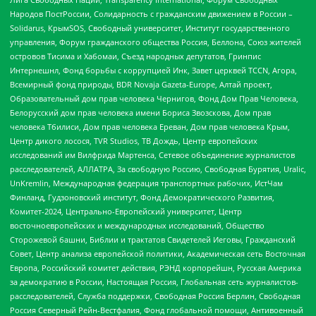
Народов ПостРоссии, Солидарность с гражданским движением в России –
Solidarus, КрымSOS, Свободный университет, Институт государственного
управления, Форум гражданского общества Россия, Беллона, Союз жителей
островов Тисима и Хабомаи, Съезд народных депутатов, Гринпис
Интернешнл, Фонд борьбы с коррупцией Инк, Завет церквей TCCN, Агора,
Всемирный фонд природы, BDR Novaja Gazeta-Europe, Алтай проект,
Образовательный дом прав человека Чернигов, Фонд Дом Прав Человека,
Белорусский дом прав человека имени Бориса Звозскова, Дом прав
человека Тбилиси, Дом прав человека Ереван, Дом прав человека Крым,
Центр дикого лосося, TVR Studios, ТВ Дождь, Центр европейских
исследований им Вилфрида Мартенса, Сетевое объединение журналистов
расследователей, АЛЛАТРА, За свободную Россию, Свободная Бурятия, Uralic,
UnKremlin, Международная федерация транспортных рабочих, ИстЧам
Финланд, Гудзоновский институт, Фонд Демократического Развития,
Комитет-2024, Центрально-Европейский университет, Центр
восточноевропейских и международных исследований, Общество
Сторожевой башни, Библии и трактатов Свидетелей Иеговы, Гражданский
Совет, Центр анализа европейской политики, Академическая сеть Восточная
Европа, Российский комитет действия, РЭНД корпорейшн, Русская Америка
за демократию в России, Настоящая Россия, Глобальная сеть журналистов-
расследователей, Служба поддержки, Свободная Россия Берлин, Свободная
Россия Северный Рейн-Вестфалия, Фонд глобальной помощи, Антивоенный