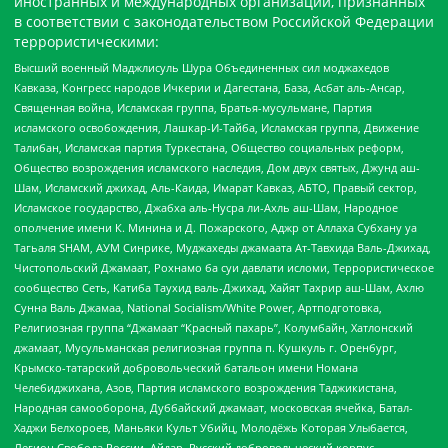
иностранных и международных организаций, признанных
в соответствии с законодательством Российской Федерации
террористическими:
Высший военный Маджлисуль Шура Объединенных сил моджахедов
Кавказа, Конгресс народов Ичкерии и Дагестана, База, Асбат аль-Ансар,
Священная война, Исламская группа, Братья-мусульмане, Партия
исламского освобождения, Лашкар-И-Тайба, Исламская группа, Движение
Талибан, Исламская партия Туркестана, Общество социальных реформ,
Общество возрождения исламского наследия, Дом двух святых, Джунд аш-
Шам, Исламский джихад, Аль-Каида, Имарат Кавказ, АБТО, Правый сектор,
Исламское государство, Джабха аль-Нусра ли-Ахль аш-Шам, Народное
ополчение имени К. Минина и Д. Пожарского, Аджр от Аллаха Субхану уа
Тагьаля SHAM, АУМ Синрике, Муджахеды джамаата Ат-Тавхида Валь-Джихад,
Чистопольский Джамаат, Рохнамо ба суи давлати исломи, Террористическое
сообщество Сеть, Катиба Таухид валь-Джихад, Хайят Тахрир аш-Шам, Ахлю
Сунна Валь Джамаа, National Socialism/White Power, Артподготовка,
Религиозная группа “Джамаат “Красный пахарь”, Колумбайн, Хатлонский
джамаат, Мусульманская религиозная группа п. Кушкуль г. Оренбург,
Крымско-татарский добровольческий батальон имени Номана
Челебиджихана, Азов, Партия исламского возрождения Таджикистана,
Народная самооборона, Дуббайский джамаат, московская ячейка, Батал-
Хаджи Белхороев, Маньяки Культ Убийц, Молодёжь Которая Улыбается,
Легион Свобода России, Айдар, Русский добровольческий корпус