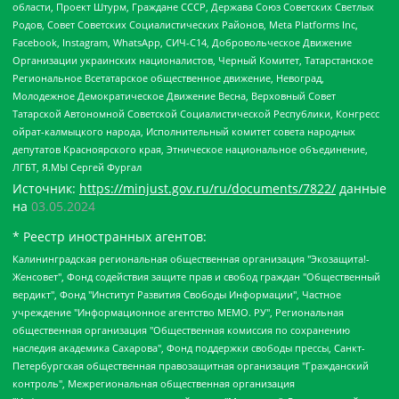
области, Проект Штурм, Граждане СССР, Держава Союз Советских Светлых
Родов, Совет Советских Социалистических Районов, Meta Platforms Inc,
Facebook, Instagram, WhatsApp, СИЧ-С14, Добровольческое Движение
Организации украинских националистов, Черный Комитет, Татарстанское
Региональное Всетатарское общественное движение, Невоград,
Молодежное Демократическое Движение Весна, Верховный Совет
Татарской Автономной Советской Социалистической Республики, Конгресс
ойрат-калмыцкого народа, Исполнительный комитет совета народных
депутатов Красноярского края, Этническое национальное объединение,
ЛГБТ, Я.МЫ Сергей Фургал
Источник:
https://minjust.gov.ru/ru/documents/7822/
данные
на
03.05.2024
* Реестр иностранных агентов:
Калининградская региональная общественная организация "Экозащита!-Женсовет", Фонд содействия защите прав и свобод граждан "Общественный вердикт", Фонд "Институт Развития Свободы Информации", Частное учреждение "Информационное агентство МЕМО. РУ", Региональная общественная организация "Общественная комиссия по сохранению наследия академика Сахарова", Фонд поддержки свободы прессы, Санкт-Петербургская общественная правозащитная организация "Гражданский контроль", Межрегиональная общественная организация "Информационно-просветительский центр "Мемориал", Региональный Фонд "Центр Защиты Прав Средств Массовой Информации", с 05.12.2023 Фонд "Центр Защиты Прав Средств массовой информации", Региональная общественная благотворительная организация помощи беженцам и мигрантам "Гражданское содействие", Негосударственное образовательное учреждение дополнительного профессионального образования (повышение квалификации) специалистов "АКАДЕМИЯ ПО ПРАВАМ ЧЕЛОВЕКА", Свердловская региональная общественная организация "Сутяжник", Автономная некоммерческая организация "Центр независимых социологических исследований", Союз общественных объединений "Российский исследовательский центр по правам человека", Региональное общественное учреждение научно-информационный центр "МЕМОРИАЛ", Некоммерческая организация "Фонд защиты гласности", Автономная некоммерческая организация "Институт прав человека", Городская общественная организация "Екатеринбургское общество "МЕМОРИАЛ", Городская общественная организация "Рязанское историко-просветительское и правозащитное общество "Мемориал" (Рязанский Мемориал), Челябинский региональный орган общественной самодеятельности – женское общественное объединение "Женщины Евразии", Челябинский региональный орган общественной самодеятельности "Уральская правозащитная группа", Фонд содействия защите здоровья и социальной справедливости имени Андрея Рылькова, Автономная Некоммерческая Организация "Аналитический Центр Юрия Левады", Автономная некоммерческая организация социальной поддержки населения "Проект Апрель", Региональная общественная организация помощи женщинам и детям, находящимся в кризисной ситуации "Информационно-методический центр "Анна", Фонд содействия развитию массовых коммуникаций и правовому просвещению "Так-так-Так", Фонд содействия устойчивому развитию "Серебряная тайга", Свердловский региональный общественный фонд социальных проектов "Новое время", "Idel.Реалии", Кавказ.Реалии, Крым.Реалии, Телеканал Настоящее Время, Татаро-башкирская служба Радио Свобода (Azatliq Radiosi), Радио Свободная Европа/Радио Свобода (PCE/PC), "Сибирь.Реалии", "Фактограф", Благотворительный фонд помощи осужденным и их семьям, Автономная некоммерческая организация "Институт глобализации и социальных движений", Фонд "В защиту прав заключенных", Частное учреждение "Центр поддержки и содействия развитию средств массовой информации", Пензенский региональный общественный благотворительный фонд "Гражданский союз", "Север.Реалии", Некоммерческая организация Фонд "Правовая инициатива", Общество с ограниченной ответственностью "Радио Свободная Европа/Радио Свобода", Чешское информационное агентство "MEDIUM-ORIENT", Красноярская региональная общественная организация "Мы против СПИДа", Камалягин Денис Николаевич, Маркелов Сергей Евгеньевич, Пономарев Лев Александрович, Савицкая Людмила Алексеевна, Автономная некоммерческая организация "Центр по работе с проблемой насилия "НАСИЛИЮ.НЕТ", Межрегиональный профессиональный союз работников здравоохранения "Альянс врачей", Юридическое лицо, зарегистрированное в Латвийской Республике, SIA "Medusa Project" (регистрационный номер 40103797863, дата регистрации 10.06.2014), Некоммерческая организация "Фонд по борьбе с коррупцией", Автономная некоммерческая организация "Институт права и публичной политики", Баданин Роман Сергеевич, Гликин Максим Александрович, Железнова Мария Михайловна, Лукьянова Юлия Сергеевна, Маетная Елизавета Витальевна, Маняхин Петр Борисович, Чуракова Ольга Владимировна, Ярош Юлия Петровна, Юридическое лицо "The Insider SIA", зарегистрированное в Риге, Латвийская Республика (дата регистрации 26.06.2015), являющееся администратором доменного имени интернет-издания "The Insider SIA", https://theins.ru, Постернак Алексей Евгеньевич, Рубин Михаил Аркадьевич, Анин Роман Александрович, Юридическое лицо Istories fonds, зарегистрированное в Латвийской Республике (регистрационный номер 50008295751, дата регистрации 24.02.2020), Великовский Дмитрий Александрович, Долинина Ирина Николаевна, Мароховская Алеся Алексеевна, Шлейнов Роман Юрьевич, Шмагун Олеся Валентиновна, Общество с ограниченной ответственностью "Альтаир 2021", Общество с ограниченной ответственностью "Вега 2021", Общество с ограниченной ответственностью "Главный редактор 2021", Общество с ограниченной ответственностью "Ромашки монолит", Важенков Артем Валерьевич, Ивановская областная общественная организация "Центр гендерных исследований", Гурман Юрий Альбертович, Медиапроект "ОВД-Инфо", Егоров Владимир Владимирович, Жилинский Владимир Александрович, Общество с ограниченной ответственностью "ЗП", Иванова София Юрьевна, Карезина Инна Павловна, Кильтау Екатерина Викторовна, Петров Алексей Викторович, Пискунов Сергей Евгеньевич, Смирнов Сергей Сергеевич, Тихонов Михаил Сергеевич, Общество с ограниченной ответственностью "ЖУРНАЛИСТ-ИНОСТРАННЫЙ АГЕНТ", Арапова Галина Юрьевна, Вольтская Татьяна Анатольевна, Американская компания "Mason G.E.S. Anonymous Foundation" (США), являющаяся владельцем интернет-издания https://mnews.world/, Компания "Stichting Bellingcat", зарегистрированная в Нидерландах (дата регистрации 11.07.2018), Захаров Андрей Вячеславович, Клепиковская Екатерина Дмитриевна, Общество с ограниченной ответственностью "МЕМО", Перл Роман Александрович, Симонов Евгений Алексеевич, Соловьева Елена Анатольевна, Сотников Даниил Владимирович, Сурначева Елизавета Дмитриевна, Автономная некоммерческая организация по защите прав человека и информированию населения "Якутия – Наше Мнение", Общество с ограниченной ответственностью "Москоу диджитал медиа", с 26.01.2023 Общество с ограниченной ответственностью "Чайка Белые сады", Ветошкина Валерия Валерьевна, Заговора Максим Александрович, Межрегиональное общественное движение "Российская ЛГБТ - сеть", Оленичев Максим Владимирович, Павлов Иван Юрьевич, Скворцова Елена Сергеевна, Общество с ограниченной ответственностью "Как бы инагент", Кочетков Игорь Викторович, Общество с ограниченной ответственностью "Честные выборы", Еланчик Олег Александрович, Общество с ограниченной ответственностью "Нобелевский призыв", Гималова Регина Эмилевна, Григорьев Андрей Валерьевич, Григорьева Алина Александровна, Ассоциация по содействию защите прав призывников, альтернативнослужащих и военнослужащих "Правозащитная группа "Гражданин.Армия.Право", Хисамова Регина Фаритовна, Автономная некоммерческая организация по реализации социально-правовых программ "Лилит", Дальневосточное общественное движение "Маяк", Санкт-Петербургская ЛГБТ-инициативная группа "Выход", Инициативная группа ЛГБТ+ "Реверс", Алексеев Андрей Викторович, Бекбулатова Таисия Львовна, Беляев Иван Михайлович, Владыкина Елена Сергеевна, Гельман Марат Александрович, Никульшина Вероника Юрьевна, Толоконникова Надежда Андреевна, Шендерович Виктор Анатольевич, Общество с ограниченной ответственностью "Данное сообщение", Общество с ограниченной ответственностью Издательский дом "Новая глава", Айнбиндер Александра Александровна, Московский комьюнити-центр для ЛГБТ+инициатив, Благотворительный фонд развития филантропии, Deutsche Welle (Германия, Kurt-Schumacher-Strasse 3, 53113 Bonn), Борзунова Мария Михайловна, Воробьев Виктор Викторович, Голубева Анна Львовна, Константинова Алла Михайловна, Малкова Ирина Владимировна, Мурадов Мурад Абдулгалимович, Осетинская Елизавета Николаевна, Понасенков Евгений Николаевич, Ганапольский Матвей Юрьевич, Киселев Евгений Алексеевич, Борухович Ирина Григорьевна, Дремин Иван Тимофеевич, Дубровский Дмитрий Викторович, Красноярская региональная общественная организация поддержки и развития альтернативных образовательных технологий и межкультурных коммуникаций "ИНТЕРРА", Маяковская Екатерина Алексеевна, Фейгин Марк Захарович, Филимонов Андрей Викторович, Дзугкоева Регина Николаевна, Доброхотов Роман Александрович, Дудь Юрий Александрович, Елкин Сергей Владимирович, Кругликов Кирилл Игоревич, Сабунаева Мария Леонидовна, Семенов Алексей Владимирович, Шаинян Карен Багратович, Шульман Екатерина Михайловна, Асафьев Артур Валерьевич, Вахштайн Виктор Семенович, Венедиктов Алексей Алексеевич, Лушникова Екатерина Евгеньевна, Волков Леонид Михайлович, Невзоров Александр Глебович, Пархоменко Сергей Борисович, Сироткин Ярослав Николаевич, Кара-Мурза Владимир Владимирович, Баранова Наталья Владимировна, Гозман Леонид Яковлевич, Кагарлицкий Борис Юльевич, Климарев Михаил Валерьевич, Милов Владимир Станиславович, Автономная некоммерческая организация Краснодарский центр современного искусства "Типография", Моргенштерн Алишер Тагирович, Соболь Любовь Эдуардовна, Общество с ограниченной ответственностью "ЛИЗА НОРМ", Каспаров Гарри Кимович, Ходорковский Михаил Борисович, Общество с ограниченной ответственностью "Апрельские тезисы", Данилович Ирина Брониславовна, Кашин Олег Владимирович, Петров Николай Владимирович, Пивоваров Алексей Владимирович, Соколов Михаил Владимирович, Цветкова Юлия Владимировна, Чичваркин Евгений Александрович, Комитет против пыток/Команда против пыток, Общество с ограниченной ответственностью "Первый научный", Общество с ограниченной ответственностью "Вертолет и ко", Белоцерковская Вероника Борисовна, Кац Максим Евгеньевич, Лазарева Татьяна Юрьевна, Шаведдинов Руслан Табризович, Яшин Илья Валерьевич, Общество с ограниченной ответственностью "Иноагент ААВ", Алешковский Дмитрий Петрович, Альбац Евгения Марковна, Быков Дмитрий Львович, Галямина Юлия Евгеньевна, Лойко Сергей Леонидович, Мартынов Кирилл Константинович, Медведев Сергей Александрович, Крашенинников Федор Геннадиевич, Гордеева Катерина Вл