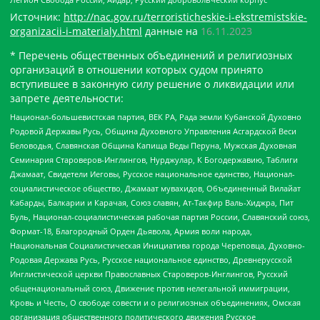
Источник:
http://nac.gov.ru/terroristicheskie-i-ekstremistskie-
organizacii-i-materialy.html
данные на
16.11.2023
* Перечень общественных объединений и религиозных
организаций в отношении которых судом принято
вступившее в законную силу решение о ликвидации или
запрете деятельности:
Национал-большевистская партия, ВЕК РА, Рада земли Кубанской Духовно
Родовой Державы Русь, Община Духовного Управления Асгардской Веси
Беловодья, Славянская Община Капища Веды Перуна, Мужская Духовная
Семинария Староверов-Инглингов, Нурджулар, К Богодержавию, Таблиги
Джамаат, Свидетели Иеговы, Русское национальное единство, Национал-
социалистическое общество, Джамаат мувахидов, Объединенный Вилайат
Кабарды, Балкарии и Карачая, Союз славян, Ат-Такфир Валь-Хиджра, Пит
Буль, Национал-социалистическая рабочая партия России, Славянский союз,
Формат-18, Благородный Орден Дьявола, Армия воли народа,
Национальная Социалистическая Инициатива города Череповца, Духовно-
Родовая Держава Русь, Русское национальное единство, Древнерусской
Инглистической церкви Православных Староверов-Инглингов, Русский
общенациональный союз, Движение против нелегальной иммиграции,
Кровь и Честь, О свободе совести и о религиозных объединениях, Омская
организация общественного политического движения Русское