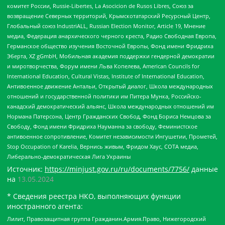
комитет России, Russie-Libertes, La Asocicion de Rusos Libres, Союз за
возвращение Северных территорий, Крымскотатарский Ресурсный Центр,
Глобальный союз IndustriALL, Russian Election Monitor, Article 19, Мнение
медиа, Федерация анархического черного креста, Радио Свободная Европа,
Германское общество изучения Восточной Европы, Фонд имени Фридриха
Эберта, XZ gGmbH, Мобильная академия поддержки гендерной демократии
и миротворчества, Форум имени Льва Копелева, American Councils for
International Education, Cultural Vistas, Institute of International Education,
Антивоенное движение Антальи, Открытый диалог, Школа международных
отношений и государственной политики им Питера Мунка, Российско-
канадский демократический альянс, Школа международных отношений им
Нормана Патерсона, Центр Гражданских Свобод, Фонд Бориса Немцова за
Свободу, Фонд имени Фридриха Науманна за свободу, Феминистское
антивоенное сопротивление, Комитет независимости Ингушетии, Прометей,
Stop Occupation of Karelia, Вернись живым, Фридом Хаус, СОТА медиа,
Либерально-демократическая Лига Украины
Источник:
https://minjust.gov.ru/ru/documents/7756/
данные
на
13.05.2024
* Сведения реестра НКО, выполняющих функции
иностранного агента:
Лилит, Правозащитная группа Гражданин.Армия.Право, Нижегородский