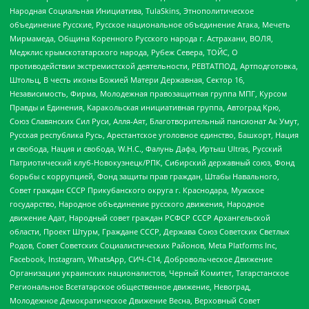
Народная Социальная Инициатива, TulaSkins, Этнополитическое
объединение Русские, Русское национальное объединение Атака, Мечеть
Мирмамеда, Община Коренного Русского народа г. Астрахани, ВОЛЯ,
Меджлис крымскотатарского народа, Рубеж Севера, ТОЙС, О
противодействии экстремистской деятельности, РЕВТАТПОД, Артподготовка,
Штольц, В честь иконы Божией Матери Державная, Сектор 16,
Независимость, Фирма, Молодежная правозащитная группа МПГ, Курсом
Правды и Единения, Каракольская инициативная группа, Автоград Крю,
Союз Славянских Сил Руси, Алля-Аят, Благотворительный пансионат Ак Умут,
Русская республика Русь, Арестантское уголовное единство, Башкорт, Нация
и свобода, Нация и свобода, W.H.С., Фалунь Дафа, Иртыш Ultras, Русский
Патриотический клуб-Новокузнецк/РПК, Сибирский державный союз, Фонд
борьбы с коррупцией, Фонд защиты прав граждан, Штабы Навального,
Совет граждан СССР Прикубанского округа г. Краснодара, Мужское
государство, Народное объединение русского движения, Народное
движение Адат, Народный совет граждан РСФСР СССР Архангельской
области, Проект Штурм, Граждане СССР, Держава Союз Советских Светлых
Родов, Совет Советских Социалистических Районов, Meta Platforms Inc,
Facebook, Instagram, WhatsApp, СИЧ-С14, Добровольческое Движение
Организации украинских националистов, Черный Комитет, Татарстанское
Региональное Всетатарское общественное движение, Невоград,
Молодежное Демократическое Движение Весна, Верховный Совет