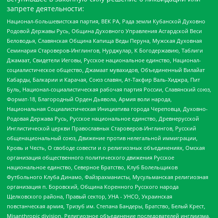
запрете деятельности:
Национал-большевистская партия, ВЕК РА, Рада земли Кубанской Духовно
Родовой Державы Русь, Община Духовного Управления Асгардской Веси
Беловодья, Славянская Община Капища Веды Перуна, Мужская Духовная
Семинария Староверов-Инглингов, Нурджулар, К Богодержавию, Таблиги
Джамаат, Свидетели Иеговы, Русское национальное единство, Национал-
социалистическое общество, Джамаат мувахидов, Объединенный Вилайат
Кабарды, Балкарии и Карачая, Союз славян, Ат-Такфир Валь-Хиджра, Пит
Буль, Национал-социалистическая рабочая партия России, Славянский союз,
Формат-18, Благородный Орден Дьявола, Армия воли народа,
Национальная Социалистическая Инициатива города Череповца, Духовно-
Родовая Держава Русь, Русское национальное единство, Древнерусской
Инглистической церкви Православных Староверов-Инглингов, Русский
общенациональный союз, Движение против нелегальной иммиграции,
Кровь и Честь, О свободе совести и о религиозных объединениях, Омская
организация общественного политического движения Русское
национальное единство, Северное Братство, Клуб Болельщиков
Футбольного Клуба Динамо, Файзрахманисты, Мусульманская религиозная
организация п. Боровский, Община Коренного Русского народа
Щелковского района, Правый сектор, УНА - УНСО, Украинская
повстанческая армия, Тризуб им. Степана Бандеры, Братство, Белый Крест,
Misanthropic division, Религиозное объединение последователей инглиизма,