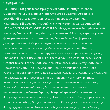
Федерации:
Национальный фонд в поддержку демократии, Институт Открытое
Общество Фонд Содействия, Фонд Открытое общество, Американо-
российский фонд по экономическому и правовому развитию,
Национальный Демократический Институт Международных Отношений,
MEDIA DEVELOPMENT INVESTMENT FUND, Международный Республиканский
Институт, Открытая Россия, Институт современной России, Черноморский
фонд регионального сотрудничества, Европейская Платформа за
Демократические Выборы, Международный центр электоральных
исследований, Германский фонд Маршалла Соединенных Штатов,
Тихоокеанский центр защиты окружающей среды и природных ресурсов,
Свободная Россия, Всемирный конгресс украинцев, Атлантический совет,
Человек в беде, Европейский фонд за демократию, Джеймстаунский фонд,
Прожект Хармони, Родники дракона, Врачи против насильственного
извлечения органов, Фалунь Дафа, Друзья Фалуньгун, Фалуньгун, Коалиция
по расследованию преследования в отношении Фалуньгун в Китае,
Всемирная организация по расследованию преследований Фалуньгун,
Пражский гражданский центр, Ассоциация школ политических
исследований при Совете Европы, Центр либеральной современности,
Форум русскоязычных европейцев, Немецко-русский обмен, Бард колледж,
Европейский выбор, Фонд Ходорковского, Оксфордский российский фонд,
Фонд Будущее России, Компания свободы информации, Проект Медиа,