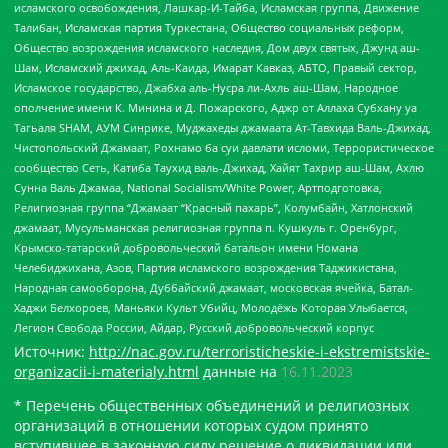
исламского освобождения, Лашкар-И-Тайба, Исламская группа, Движение
Талибан, Исламская партия Туркестана, Общество социальных реформ,
Общество возрождения исламского наследия, Дом двух святых, Джунд аш-
Шам, Исламский джихад, Аль-Каида, Имарат Кавказ, АБТО, Правый сектор,
Исламское государство, Джабха аль-Нусра ли-Ахль аш-Шам, Народное
ополчение имени К. Минина и Д. Пожарского, Аджр от Аллаха Субхану уа
Тагьаля SHAM, АУМ Синрике, Муджахеды джамаата Ат-Тавхида Валь-Джихад,
Чистопольский Джамаат, Рохнамо ба суи давлати исломи, Террористическое
сообщество Сеть, Катиба Таухид валь-Джихад, Хайят Тахрир аш-Шам, Ахлю
Сунна Валь Джамаа, National Socialism/White Power, Артподготовка,
Религиозная группа “Джамаат “Красный пахарь”, Колумбайн, Хатлонский
джамаат, Мусульманская религиозная группа п. Кушкуль г. Оренбург,
Крымско-татарский добровольческий батальон имени Номана
Челебиджихана, Азов, Партия исламского возрождения Таджикистана,
Народная самооборона, Дуббайский джамаат, московская ячейка, Батал-
Хаджи Белхороев, Маньяки Культ Убийц, Молодёжь Которая Улыбается,
Легион Свобода России, Айдар, Русский добровольческий корпус
Источник:
http://nac.gov.ru/terroristicheskie-i-ekstremistskie-
organizacii-i-materialy.html
данные на
16.11.2023
* Перечень общественных объединений и религиозных
организаций в отношении которых судом принято
вступившее в законную силу решение о ликвидации или