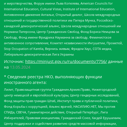
и миротворчества, Форум имени Льва Копелева, American Councils for
International Education, Cultural Vistas, Institute of International Education,
Антивоенное движение Антальи, Открытый диалог, Школа международных
отношений и государственной политики им Питера Мунка, Российско-
канадский демократический альянс, Школа международных отношений им
Нормана Патерсона, Центр Гражданских Свобод, Фонд Бориса Немцова за
Свободу, Фонд имени Фридриха Науманна за свободу, Феминистское
антивоенное сопротивление, Комитет независимости Ингушетии, Прометей,
Stop Occupation of Karelia, Вернись живым, Фридом Хаус, СОТА медиа,
Либерально-демократическая Лига Украины
Источник:
https://minjust.gov.ru/ru/documents/7756/
данные
на
13.05.2024
* Сведения реестра НКО, выполняющих функции
иностранного агента:
Лилит, Правозащитная группа Гражданин.Армия.Право, Нижегородский
центр немецкой и европейской культуры, Центр гендерных исследований,
Фонд защиты прав граждан Штаб, Институт права и публичной политики,
Фонд борьбы с коррупцией, Альянс врачей, НАСИЛИЮ.НЕТ, Мы против
СПИДа, СВЕЧА, Гуманитарное действие, Открытый Петербург, Лига
Избирателей, Правовая инициатива, Гражданский Союз, Хасдей Ерушалаим,
Центр поддержки и содействия развитию средств массовой информации,