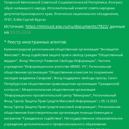
Татарской Автономной Советской Социалистической Республики, Конгресс
ойрат-калмыцкого народа, Исполнительный комитет совета народных
депутатов Красноярского края, Этническое национальное объединение,
ЛГБТ, Я.МЫ Сергей Фургал
Источник:
https://minjust.gov.ru/ru/documents/7822/
данные
на
03.05.2024
* Реестр иностранных агентов:
Калининградская региональная общественная организация "Экозащита!-Женсовет", Фонд содействия защите прав и свобод граждан "Общественный вердикт", Фонд "Институт Развития Свободы Информации", Частное учреждение "Информационное агентство МЕМО. РУ", Региональная общественная организация "Общественная комиссия по сохранению наследия академика Сахарова", Фонд поддержки свободы прессы, Санкт-Петербургская общественная правозащитная организация "Гражданский контроль", Межрегиональная общественная организация "Информационно-просветительский центр "Мемориал", Региональный Фонд "Центр Защиты Прав Средств Массовой Информации", с 05.12.2023 Фонд "Центр Защиты Прав Средств массовой информации", Региональная общественная благотворительная организация помощи беженцам и мигрантам "Гражданское содействие", Негосударственное образовательное учреждение дополнительного профессионального образования (повышение квалификации) специалистов "АКАДЕМИЯ ПО ПРАВАМ ЧЕЛОВЕКА", Свердловская региональная общественная организация "Сутяжник", Автономная некоммерческая организация "Центр независимых социологических исследований", Союз общественных объединений "Российский исследовательский центр по правам человека", Региональное общественное учреждение научно-информационный центр "МЕМОРИАЛ", Некоммерческая организация "Фонд защиты гласности", Автономная некоммерческая организация "Институт прав человека", Городская общественная организация "Екатеринбургское общество "МЕМОРИАЛ", Городская общественная организация "Рязанское историко-просветительское и правозащитное общество "Мемориал" (Рязанский Мемориал), Челябинский региональный орган общественной самодеятельности – женское общественное объединение "Женщины Евразии", Челябинский региональный орган общественной самодеятельности "Уральская правозащитная группа", Фонд содействия защите здоровья и социальной справедливости имени Андрея Рылькова, Автономная Некоммерческая Организация "Аналитический Центр Юрия Левады", Автономная некоммерческая организация социальной поддержки населения "Проект Апрель", Региональная общественная организация помощи женщинам и детям, находящимся в кризисной ситуации "Информационно-методический центр "Анна", Фонд содействия развитию массовых коммуникаций и правовому просвещению "Так-так-Так", Фонд содействия устойчивому развитию "Серебряная тайга", Свердловский региональный общественный фонд социальных проектов "Новое время", "Idel.Реалии", Кавказ.Реалии, Крым.Реалии, Телеканал Настоящее Время, Татаро-башкирская служба Радио Свобода (Azatliq Radiosi), Радио Свободная Европа/Радио Свобода (PCE/PC), "Сибирь.Реалии", "Фактограф", Благотворительный фонд помощи осужденным и их семьям, Автономная некоммерческая организация "Институт глобализации и социальных движений", Фонд "В защиту прав заключенных", Частное учреждение "Центр поддержки и содействия развитию средств массовой информации", Пензенский региональный общественный благотворительный фонд "Гражданский союз", "Север.Реалии", Некоммерческая организация Фонд "Правовая инициатива", Общество с ограниченной ответственностью "Радио Свободная Европа/Радио Свобода", Чешское информационное агентство "MEDIUM-ORIENT", Красноярская региональная общественная организация "Мы против СПИДа", Камалягин Денис Николаевич, Маркелов Сергей Евгеньевич, Пономарев Лев Александрович, Савицкая Людмила Алексеевна, Автономная некоммерческая организация "Центр по работе с проблемой насилия "НАСИЛИЮ.НЕТ", Межрегиональный профессиональный союз работников здравоохранения "Альянс врачей", Юридическое лицо, зарегистрированное в Латвийской Республике, SIA "Medusa Project" (регистрационный номер 40103797863, дата регистрации 10.06.2014), Некоммерческая организация "Фонд по борьбе с коррупцией", Автономная некоммерческая организация "Институт права и публичной политики", Баданин Роман Сергеевич, Гликин Максим Александрович, Железнова Мария Михайловна, Лукьянова Юлия Сергеевна, Маетная Елизавета Витальевна, Маняхин Петр Борисович, Чуракова Ольга Владимировна, Ярош Юлия Петровна, Юридическое лицо "The Insider SIA", зарегистрированное в Риге, Латвийская Республика (дата регистрации 26.06.2015), являющееся администратором доменного имени интернет-издания "The Insider SIA", https://theins.ru, Постернак Алексей Евгеньевич, Рубин Михаил Аркадьевич, Анин Роман Александрович, Юридическое лицо Istories fonds, зарегистрированное в Латвийской Республике (регистрационный номер 50008295751, дата регистрации 24.02.2020), Великовский Дмитрий Александрович, Долинина Ирина Николаевна, Мароховская Алеся Алексеевна, Шлейнов Роман Юрьевич, Шмагун Олеся Валентиновна, Общество с ограниченной ответственностью "Альтаир 2021", Общество с ограниченной ответственностью "Вега 2021", Общество с ограниченной ответственностью "Главный редактор 2021", Общество с ограниченной ответственностью "Ромашки монолит", Важенков Артем Валерьевич, Ивановская областная общественная организация "Центр гендерных исследований", Гурман Юрий Альбертович, Медиапроект "ОВД-Инфо", Егоров Владимир Владимирович, Жилинский Владимир Александрович, Общество с ограниченной ответственностью "ЗП", Иванова София Юрьевна, Карезина Инна Павловна, Кильтау Екатерина Викторовна, Петров Алексей Викторович, Пискунов Сергей Евгеньевич, Смирнов Сергей Сергеевич, Тихонов Михаил Сергеевич, Общество с ограниченной ответственностью "ЖУРНАЛИСТ-ИНОСТРАННЫЙ АГЕНТ", Арапова Галина Юрьевна, Вольтская Татьяна Анатольевна, Американская компания "Mason G.E.S. Anonymous Foundation" (США), являющаяся владельцем интернет-издания https://mnews.world/, Компания "Stichting Bellingcat", зарегистрированная в Нидерландах (дата регистрации 11.07.2018), Захаров Андрей Вячеславович, Клепиковская Екатерина Дмитриевна, Общество с ограниченной ответственностью "МЕМО", Перл Роман Александрович, Симонов Евгений Алексеевич, Соловьева Елена Анатольевна, Сотников Даниил Владимирович, Сурначева Елизавета Дмитриевна, Автономная некоммерческая организация по защите прав человека и информированию населения "Якутия – Наше Мнение", Общество с ограниченной ответственностью "Москоу диджитал медиа", с 26.01.2023 Общество с ограниченной ответственностью "Чайка Белые сады", Ветошкина Валерия Валерьевна, Заговора Максим Александрович, Межрегиональное общественное движение "Российская ЛГБТ - сеть", Оленичев Максим Владимирович, Павлов Иван Юрьевич, Скворцова Елена Сергеевна, Общество с ограниченной ответственностью "Как бы инагент", Кочетков Игорь Викторович, Общество с ограниченной ответственностью "Честные выборы", Еланчик Олег Александрович, Общество с ограниченной ответственностью "Нобелевский призыв", Гималова Регина Эмилевна, Григорьев Андрей Валерьевич, Григорьева Алина Александровна, Ассоциация по содействию защите прав призывников, альтернативнослужащих и военнослужащих "Правозащитная группа "Гражданин.Армия.Право", Хисамова Регина Фаритовна, Автономная некоммерческая организация по реализации социально-правовых программ "Лилит", Дальневосточное общественное движение "Маяк", Санкт-Петербургская ЛГБТ-инициативная группа "Выход", Инициативная группа ЛГБТ+ "Реверс", Алексеев Андрей Викторович, Бекбулатова Таисия Львовна, Беляев Иван Михайлович, Владыкина Елена Сергеевна, Гельман Марат Александрович, Никульшина Вероника Юрьевна, Толоконникова Надежда Андреевна, Шендерович Виктор Анатольевич, Общество с ограниченной ответственностью "Данное сообщение", Общество с ограниченной ответственностью Издательский дом "Новая глава", Айнбиндер Александра Александровна, Московский комьюнити-центр для ЛГБТ+инициатив, Благотворительный фонд развития филантропии, Deutsche Welle (Германия, Kurt-Schumacher-Strasse 3, 53113 Bonn), Борзунова Мария Михайловна, Воробьев Виктор Викторович, Голубева Анна Львовна, Константинова Алла Михайловна, Малкова Ирина Владимировна, Мурадов Мурад Абдулгалимович, Осетинская Елизавета Николаевна, Понасенков Евгений Николаевич, Ганапольский Матвей Юрьевич, Киселев Евгений Алексеевич, Борухович Ирина Григорьевна, Дремин Иван Тимофеевич, Дубровский Дмитрий Викторович, Красноярская региональная общественная организация поддержки и развития альтернативных образовательных технологий и межкультурных коммуникаций "ИНТЕРРА", Маяковская Екатерина Алексеевна, Фейгин Марк Захарович, Филимонов Андрей Викторович, Дзугкоева Регина Николаевна, Доброхотов Роман Александрович, Дудь Юрий Александрович, Елкин Сергей Владимирович, Кругликов Кирилл Игоревич, Сабунаева Мария Леонидовна, Семенов Алексей Владимирович, Шаинян Карен Багратович, Шульман Екатерина Михайловна, Асафьев Артур Валерьевич, Вахштайн Виктор Семенович, Венедиктов Алексей Алексеевич, Лушникова Екатерина Евгеньевна, Волков Леонид Михайлович, Невзоров Александр Глебович, Пархоменко Сергей Борисович, Сироткин Ярослав Николаевич, Кара-Мурза Владимир Владимирович, Баранова Наталья Владимировна, Гозман Леонид Яковлевич, Кагарлицкий Борис Юльевич, Климарев Михаил Валерьевич, Милов Владимир Станиславович, Автономная некоммерческая организация Краснодарский центр современного искусства "Типография", Моргенштерн Алишер Тагирович, Соболь Любовь Эдуардовна, Общество с ограниченной ответственностью "ЛИЗА НОРМ", Каспаров Гарри Кимович, Ходорковский Михаил Борисович, Общество с ограниченной ответственностью "Апрельские тезисы", Данилович Ирина Брониславовна, Кашин Олег Владимирович, Петров Николай Владимирович, Пивоваров Алексей Владимирович, Соколов Михаил Владимирович, Цветкова Юлия Владимировна, Чичваркин Евгений Александрович, Комитет против пыток/Команда против пыток, Общество с ограниченной ответственностью "Первый научный", Общество с ограниченной ответственностью "Вертолет и ко", Белоцерковская Вероника Борисовна, Кац Максим Евгеньевич, Лазарева Татьяна Юрьевна, Шаведдинов Руслан Табризович, Яшин Илья Валерьевич, Общество с ограниченной ответственностью "Иноагент ААВ", Алешковский Дмитрий Петрович, Альбац Евгения Марковна, Быков Дмитрий Львович, Галямина Юлия Евгеньевна, Лойко Сергей Леонидович, Мартынов Кирилл Константинович, Медведев Сергей Александрович, Крашенинников Федор Геннадиевич, Гордеева Катерина Вл