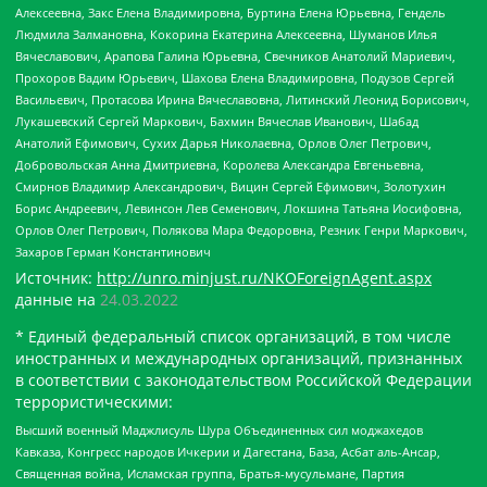
Алексеевна, Закс Елена Владимировна, Буртина Елена Юрьевна, Гендель
Людмила Залмановна, Кокорина Екатерина Алексеевна, Шуманов Илья
Вячеславович, Арапова Галина Юрьевна, Свечников Анатолий Мариевич,
Прохоров Вадим Юрьевич, Шахова Елена Владимировна, Подузов Сергей
Васильевич, Протасова Ирина Вячеславовна, Литинский Леонид Борисович,
Лукашевский Сергей Маркович, Бахмин Вячеслав Иванович, Шабад
Анатолий Ефимович, Сухих Дарья Николаевна, Орлов Олег Петрович,
Добровольская Анна Дмитриевна, Королева Александра Евгеньевна,
Смирнов Владимир Александрович, Вицин Сергей Ефимович, Золотухин
Борис Андреевич, Левинсон Лев Семенович, Локшина Татьяна Иосифовна,
Орлов Олег Петрович, Полякова Мара Федоровна, Резник Генри Маркович,
Захаров Герман Константинович
Источник:
http://unro.minjust.ru/NKOForeignAgent.aspx
данные на
24.03.2022
* Единый федеральный список организаций, в том числе
иностранных и международных организаций, признанных
в соответствии с законодательством Российской Федерации
террористическими:
Высший военный Маджлисуль Шура Объединенных сил моджахедов
Кавказа, Конгресс народов Ичкерии и Дагестана, База, Асбат аль-Ансар,
Священная война, Исламская группа, Братья-мусульмане, Партия