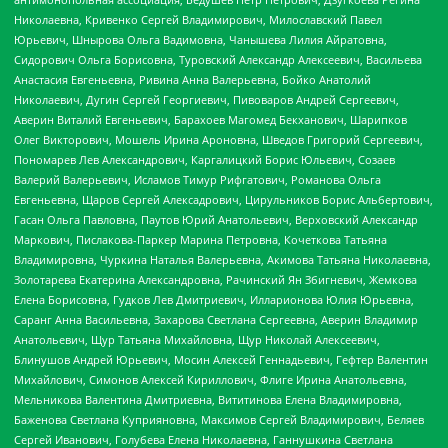
Николаевна, Кривенко Сергей Владимирович, Милославский Павел
Юрьевич, Шнырова Ольга Вадимовна, Чанышева Лилия Айратовна,
Сидорович Ольга Борисовна, Туровский Александр Алексеевич, Васильева
Анастасия Евгеньевна, Ривина Анна Валерьевна, Бойко Анатолий
Николаевич, Дугин Сергей Георгиевич, Пивоваров Андрей Сергеевич,
Аверин Виталий Евгеньевич, Барахоев Магомед Бекханович, Шарипков
Олег Викторович, Мошель Ирина Ароновна, Шведов Григорий Сергеевич,
Пономарев Лев Александрович, Каргалицкий Борис Юльевич, Созаев
Валерий Валерьевич, Исламов Тимур Рифгатович, Романова Ольга
Евгеньевна, Щаров Сергей Алексадрович, Цирульников Борис Альбертович,
Гасан Ольга Павловна, Паутов Юрий Анатольевич, Верховский Александр
Маркович, Пислакова-Паркер Марина Петровна, Кочеткова Татьяна
Владимировна, Чуркина Наталья Валерьевна, Акимова Татьяна Николаевна,
Золотарева Екатерина Александровна, Рачинский Ян Збигневич, Жемкова
Елена Борисовна, Гудков Лев Дмитриевич, Илларионова Юлия Юрьевна,
Саранг Анна Васильевна, Захарова Светлана Сергеевна, Аверин Владимир
Анатольевич, Щур Татьяна Михайловна, Щур Николай Алексеевич,
Блинушов Андрей Юрьевич, Мосин Алексей Геннадьевич, Гефтер Валентин
Михайлович, Симонов Алексей Кириллович, Флиге Ирина Анатольевна,
Мельникова Валентина Дмитриевна, Вититинова Елена Владимировна,
Баженова Светлана Куприяновна, Максимов Сергей Владимирович, Беляев
Сергей Иванович, Голубева Елена Николаевна, Ганнушкина Светлана