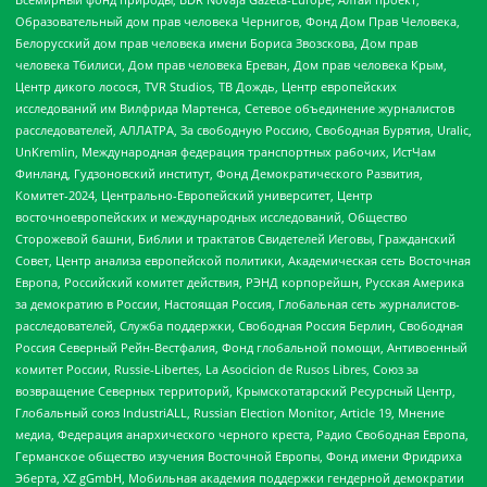
Образовательный дом прав человека Чернигов, Фонд Дом Прав Человека,
Белорусский дом прав человека имени Бориса Звозскова, Дом прав
человека Тбилиси, Дом прав человека Ереван, Дом прав человека Крым,
Центр дикого лосося, TVR Studios, ТВ Дождь, Центр европейских
исследований им Вилфрида Мартенса, Сетевое объединение журналистов
расследователей, АЛЛАТРА, За свободную Россию, Свободная Бурятия, Uralic,
UnKremlin, Международная федерация транспортных рабочих, ИстЧам
Финланд, Гудзоновский институт, Фонд Демократического Развития,
Комитет-2024, Центрально-Европейский университет, Центр
восточноевропейских и международных исследований, Общество
Сторожевой башни, Библии и трактатов Свидетелей Иеговы, Гражданский
Совет, Центр анализа европейской политики, Академическая сеть Восточная
Европа, Российский комитет действия, РЭНД корпорейшн, Русская Америка
за демократию в России, Настоящая Россия, Глобальная сеть журналистов-
расследователей, Служба поддержки, Свободная Россия Берлин, Свободная
Россия Северный Рейн-Вестфалия, Фонд глобальной помощи, Антивоенный
комитет России, Russie-Libertes, La Asocicion de Rusos Libres, Союз за
возвращение Северных территорий, Крымскотатарский Ресурсный Центр,
Глобальный союз IndustriALL, Russian Election Monitor, Article 19, Мнение
медиа, Федерация анархического черного креста, Радио Свободная Европа,
Германское общество изучения Восточной Европы, Фонд имени Фридриха
Эберта, XZ gGmbH, Мобильная академия поддержки гендерной демократии