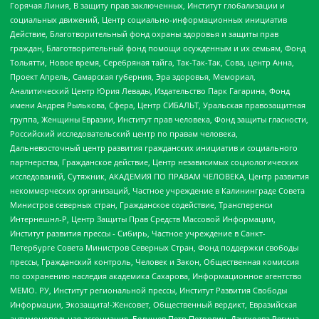
Горячая Линия, В защиту прав заключенных, Институт глобализации и
социальных движений, Центр социально-информационных инициатив
Действие, Благотворительный фонд охраны здоровья и защиты прав
граждан, Благотворительный фонд помощи осужденным и их семьям, Фонд
Тольятти, Новое время, Серебряная тайга, Так-Так-Так, Сова, центр Анна,
Проект Апрель, Самарская губерния, Эра здоровья, Мемориал,
Аналитический Центр Юрия Левады, Издательство Парк Гагарина, Фонд
имени Андрея Рылькова, Сфера, Центр СИБАЛЬТ, Уральская правозащитная
группа, Женщины Евразии, Институт прав человека, Фонд защиты гласности,
Российский исследовательский центр по правам человека,
Дальневосточный центр развития гражданских инициатив и социального
партнерства, Гражданское действие, Центр независимых социологических
исследований, Сутяжник, АКАДЕМИЯ ПО ПРАВАМ ЧЕЛОВЕКА, Центр развития
некоммерческих организаций, Частное учреждение в Калининграде Совета
Министров северных стран, Гражданское содействие, Трансперенси
Интернешнл-Р, Центр Защиты Прав Средств Массовой Информации,
Институт развития прессы - Сибирь, Частное учреждение в Санкт-
Петербурге Совета Министров Северных Стран, Фонд поддержки свободы
прессы, Гражданский контроль, Человек и Закон, Общественная комиссия
по сохранению наследия академика Сахарова, Информационное агентство
МЕМО. РУ, Институт региональной прессы, Институт Развития Свободы
Информации, Экозащита!-Женсовет, Общественный вердикт, Евразийская
антимонопольная ассоциация, Бедушев Петр Петрович, Дзугкоева Регина