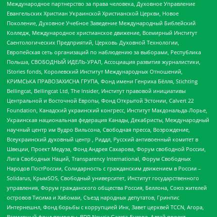
Международное партнерство за права человека, Духовное Управление
Евангельских Христиан Украинской Христианской Церкви, Новое
Поколение, Духовное Учебное Заведение Международный Библейский
Колледж, Международное христианское движение, Всемирный Институт
Саентологических Предприятий, Церковь Духовной Технологии,
Европейская сеть организаций по наблюдению за выборами, Республика
Польша, СВОБОДНЫЙ ИДЕЛЬ-УРАЛ, Ассоциация развития журналистики,
IStories fonds, Королевский Институт Международных Отношений,
КРИМСЬКА ПРАВОЗАХИСНА ГРУПА, Фонд имени Генриха Бёлля, Stichting
Bellingcat, Bellingcat Ltd, The Insider, Институт правовой инициативы
Центральной и Восточной Европы, Фонд Открытой Эстонии, Calvert 22
Foundation, Канадский украинский конгресс, Институт Макдональда-Лорье,
Украинская национальная федерация Канады, Декабристы, Международный
научный центр им Вудро Вильсона, Свободная пресса, Возрождение,
Всеукраинский духовный центр , Риддл, Русский антивоенный комитет в
Швеции, Проект Медуза, Фонд Андрея Сахарова, Форум свободной России,
Лига Свободных Наций, Transparеncy International, Форум Свободных
Народов ПостРоссии, Солидарность с гражданским движением в России –
Solidarus, КрымSOS, Свободный университет, Институт государственного
управления, Форум гражданского общества Россия, Беллона, Союз жителей
островов Тисима и Хабомаи, Съезд народных депутатов, Гринпис
Интернешнл, Фонд борьбы с коррупцией Инк, Завет церквей TCCN, Агора,
Всемирный фонд природы, BDR Novaja Gazeta-Europe, Алтай проект,