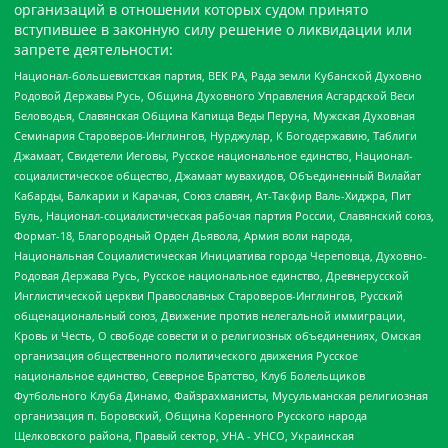
организаций в отношении которых судом принято
вступившее в законную силу решение о ликвидации или
запрете деятельности:
Национал-большевистская партия, ВЕК РА, Рада земли Кубанской Духовно
Родовой Державы Русь, Община Духовного Управления Асгардской Веси
Беловодья, Славянская Община Капища Веды Перуна, Мужская Духовная
Семинария Староверов-Инглингов, Нурджулар, К Богодержавию, Таблиги
Джамаат, Свидетели Иеговы, Русское национальное единство, Национал-
социалистическое общество, Джамаат мувахидов, Объединенный Вилайат
Кабарды, Балкарии и Карачая, Союз славян, Ат-Такфир Валь-Хиджра, Пит
Буль, Национал-социалистическая рабочая партия России, Славянский союз,
Формат-18, Благородный Орден Дьявола, Армия воли народа,
Национальная Социалистическая Инициатива города Череповца, Духовно-
Родовая Держава Русь, Русское национальное единство, Древнерусской
Инглистической церкви Православных Староверов-Инглингов, Русский
общенациональный союз, Движение против нелегальной иммиграции,
Кровь и Честь, О свободе совести и о религиозных объединениях, Омская
организация общественного политического движения Русское
национальное единство, Северное Братство, Клуб Болельщиков
Футбольного Клуба Динамо, Файзрахманисты, Мусульманская религиозная
организация п. Боровский, Община Коренного Русского народа
Щелковского района, Правый сектор, УНА - УНСО, Украинская