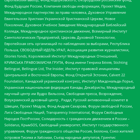
Фонд Будущее России, Компания свободы информации, Проект Медиа,
Международное партнерство за права человека, Духовное Управление
Евангельских Христиан Украинской Христианской Церкви, Новое
Поколение, Духовное Учебное Заведение Международный Библейский
Колледж, Международное христианское движение, Всемирный Институт
Саентологических Предприятий, Церковь Духовной Технологии,
Европейская сеть организаций по наблюдению за выборами, Республика
Польша, СВОБОДНЫЙ ИДЕЛЬ-УРАЛ, Ассоциация развития журналистики,
IStories fonds, Королевский Институт Международных Отношений,
КРИМСЬКА ПРАВОЗАХИСНА ГРУПА, Фонд имени Генриха Бёлля, Stichting
Bellingcat, Bellingcat Ltd, The Insider, Институт правовой инициативы
Центральной и Восточной Европы, Фонд Открытой Эстонии, Calvert 22
Foundation, Канадский украинский конгресс, Институт Макдональда-Лорье,
Украинская национальная федерация Канады, Декабристы, Международный
научный центр им Вудро Вильсона, Свободная пресса, Возрождение,
Всеукраинский духовный центр , Риддл, Русский антивоенный комитет в
Швеции, Проект Медуза, Фонд Андрея Сахарова, Форум свободной России,
Лига Свободных Наций, Transparеncy International, Форум Свободных
Народов ПостРоссии, Солидарность с гражданским движением в России –
Solidarus, КрымSOS, Свободный университет, Институт государственного
управления, Форум гражданского общества Россия, Беллона, Союз жителей
островов Тисима и Хабомаи, Съезд народных депутатов, Гринпис