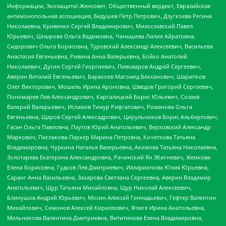
Информации, Экозащита!-Женсовет, Общественный вердикт, Евразийская
антимонопольная ассоциация, Бедушев Петр Петрович, Дзугкоева Регина
Николаевна, Кривенко Сергей Владимирович, Милославский Павел
Юрьевич, Шнырова Ольга Вадимовна, Чанышева Лилия Айратовна,
Сидорович Ольга Борисовна, Туровский Александр Алексеевич, Васильева
Анастасия Евгеньевна, Ривина Анна Валерьевна, Бойко Анатолий
Николаевич, Дугин Сергей Георгиевич, Пивоваров Андрей Сергеевич,
Аверин Виталий Евгеньевич, Барахоев Магомед Бекханович, Шарипков
Олег Викторович, Мошель Ирина Ароновна, Шведов Григорий Сергеевич,
Пономарев Лев Александрович, Каргалицкий Борис Юльевич, Созаев
Валерий Валерьевич, Исламов Тимур Рифгатович, Романова Ольга
Евгеньевна, Щаров Сергей Алексадрович, Цирульников Борис Альбертович,
Гасан Ольга Павловна, Паутов Юрий Анатольевич, Верховский Александр
Маркович, Пислакова-Паркер Марина Петровна, Кочеткова Татьяна
Владимировна, Чуркина Наталья Валерьевна, Акимова Татьяна Николаевна,
Золотарева Екатерина Александровна, Рачинский Ян Збигневич, Жемкова
Елена Борисовна, Гудков Лев Дмитриевич, Илларионова Юлия Юрьевна,
Саранг Анна Васильевна, Захарова Светлана Сергеевна, Аверин Владимир
Анатольевич, Щур Татьяна Михайловна, Щур Николай Алексеевич,
Блинушов Андрей Юрьевич, Мосин Алексей Геннадьевич, Гефтер Валентин
Михайлович, Симонов Алексей Кириллович, Флиге Ирина Анатольевна,
Мельникова Валентина Дмитриевна, Вититинова Елена Владимировна,