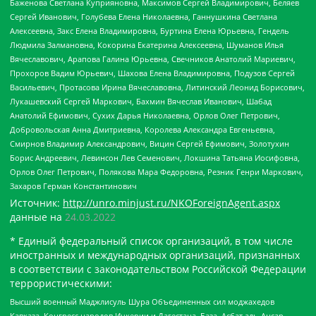
Баженова Светлана Куприяновна, Максимов Сергей Владимирович, Беляев
Сергей Иванович, Голубева Елена Николаевна, Ганнушкина Светлана
Алексеевна, Закс Елена Владимировна, Буртина Елена Юрьевна, Гендель
Людмила Залмановна, Кокорина Екатерина Алексеевна, Шуманов Илья
Вячеславович, Арапова Галина Юрьевна, Свечников Анатолий Мариевич,
Прохоров Вадим Юрьевич, Шахова Елена Владимировна, Подузов Сергей
Васильевич, Протасова Ирина Вячеславовна, Литинский Леонид Борисович,
Лукашевский Сергей Маркович, Бахмин Вячеслав Иванович, Шабад
Анатолий Ефимович, Сухих Дарья Николаевна, Орлов Олег Петрович,
Добровольская Анна Дмитриевна, Королева Александра Евгеньевна,
Смирнов Владимир Александрович, Вицин Сергей Ефимович, Золотухин
Борис Андреевич, Левинсон Лев Семенович, Локшина Татьяна Иосифовна,
Орлов Олег Петрович, Полякова Мара Федоровна, Резник Генри Маркович,
Захаров Герман Константинович
Источник:
http://unro.minjust.ru/NKOForeignAgent.aspx
данные на
24.03.2022
* Единый федеральный список организаций, в том числе
иностранных и международных организаций, признанных
в соответствии с законодательством Российской Федерации
террористическими:
Высший военный Маджлисуль Шура Объединенных сил моджахедов
Кавказа, Конгресс народов Ичкерии и Дагестана, База, Асбат аль-Ансар,