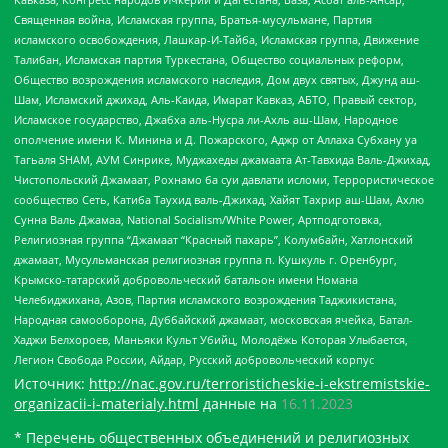
Священная война, Исламская группа, Братья-мусульмане, Партия
исламского освобождения, Лашкар-И-Тайба, Исламская группа, Движение
Талибан, Исламская партия Туркестана, Общество социальных реформ,
Общество возрождения исламского наследия, Дом двух святых, Джунд аш-
Шам, Исламский джихад, Аль-Каида, Имарат Кавказ, АБТО, Правый сектор,
Исламское государство, Джабха аль-Нусра ли-Ахль аш-Шам, Народное
ополчение имени К. Минина и Д. Пожарского, Аджр от Аллаха Субхану уа
Тагьаля SHAM, АУМ Синрике, Муджахеды джамаата Ат-Тавхида Валь-Джихад,
Чистопольский Джамаат, Рохнамо ба суи давлати исломи, Террористическое
сообщество Сеть, Катиба Таухид валь-Джихад, Хайят Тахрир аш-Шам, Ахлю
Сунна Валь Джамаа, National Socialism/White Power, Артподготовка,
Религиозная группа “Джамаат “Красный пахарь”, Колумбайн, Хатлонский
джамаат, Мусульманская религиозная группа п. Кушкуль г. Оренбург,
Крымско-татарский добровольческий батальон имени Номана
Челебиджихана, Азов, Партия исламского возрождения Таджикистана,
Народная самооборона, Дуббайский джамаат, московская ячейка, Батал-
Хаджи Белхороев, Маньяки Культ Убийц, Молодёжь Которая Улыбается,
Легион Свобода России, Айдар, Русский добровольческий корпус
Источник:
http://nac.gov.ru/terroristicheskie-i-ekstremistskie-
organizacii-i-materialy.html
данные на
16.11.2023
* Перечень общественных объединений и религиозных