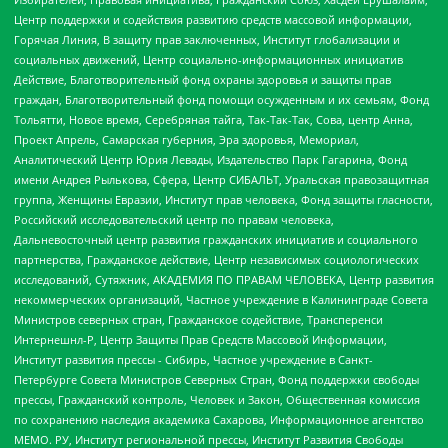
Центр поддержки и содействия развитию средств массовой информации,
Горячая Линия, В защиту прав заключенных, Институт глобализации и
социальных движений, Центр социально-информационных инициатив
Действие, Благотворительный фонд охраны здоровья и защиты прав
граждан, Благотворительный фонд помощи осужденным и их семьям, Фонд
Тольятти, Новое время, Серебряная тайга, Так-Так-Так, Сова, центр Анна,
Проект Апрель, Самарская губерния, Эра здоровья, Мемориал,
Аналитический Центр Юрия Левады, Издательство Парк Гагарина, Фонд
имени Андрея Рылькова, Сфера, Центр СИБАЛЬТ, Уральская правозащитная
группа, Женщины Евразии, Институт прав человека, Фонд защиты гласности,
Российский исследовательский центр по правам человека,
Дальневосточный центр развития гражданских инициатив и социального
партнерства, Гражданское действие, Центр независимых социологических
исследований, Сутяжник, АКАДЕМИЯ ПО ПРАВАМ ЧЕЛОВЕКА, Центр развития
некоммерческих организаций, Частное учреждение в Калининграде Совета
Министров северных стран, Гражданское содействие, Трансперенси
Интернешнл-Р, Центр Защиты Прав Средств Массовой Информации,
Институт развития прессы - Сибирь, Частное учреждение в Санкт-
Петербурге Совета Министров Северных Стран, Фонд поддержки свободы
прессы, Гражданский контроль, Человек и Закон, Общественная комиссия
по сохранению наследия академика Сахарова, Информационное агентство
МЕМО. РУ, Институт региональной прессы, Институт Развития Свободы