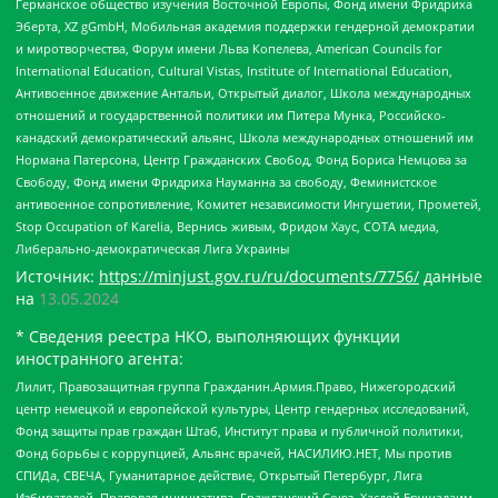
Германское общество изучения Восточной Европы, Фонд имени Фридриха
Эберта, XZ gGmbH, Мобильная академия поддержки гендерной демократии
и миротворчества, Форум имени Льва Копелева, American Councils for
International Education, Cultural Vistas, Institute of International Education,
Антивоенное движение Антальи, Открытый диалог, Школа международных
отношений и государственной политики им Питера Мунка, Российско-
канадский демократический альянс, Школа международных отношений им
Нормана Патерсона, Центр Гражданских Свобод, Фонд Бориса Немцова за
Свободу, Фонд имени Фридриха Науманна за свободу, Феминистское
антивоенное сопротивление, Комитет независимости Ингушетии, Прометей,
Stop Occupation of Karelia, Вернись живым, Фридом Хаус, СОТА медиа,
Либерально-демократическая Лига Украины
Источник:
https://minjust.gov.ru/ru/documents/7756/
данные
на
13.05.2024
* Сведения реестра НКО, выполняющих функции
иностранного агента:
Лилит, Правозащитная группа Гражданин.Армия.Право, Нижегородский
центр немецкой и европейской культуры, Центр гендерных исследований,
Фонд защиты прав граждан Штаб, Институт права и публичной политики,
Фонд борьбы с коррупцией, Альянс врачей, НАСИЛИЮ.НЕТ, Мы против
СПИДа, СВЕЧА, Гуманитарное действие, Открытый Петербург, Лига
Избирателей, Правовая инициатива, Гражданский Союз, Хасдей Ерушалаим,