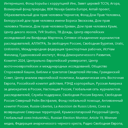
Интернешнл, Фонд борьбы с коррупцией Инк, Завет церквей TCCN, Агора,
Всемирный фонд природы, BDR Novaja Gazeta-Europe, Алтай проект,
Образовательный дом прав человека Чернигов, Фонд Дом Прав Человека,
Белорусский дом прав человека имени Бориса Звозскова, Дом прав
человека Тбилиси, Дом прав человека Ереван, Дом прав человека Крым,
Центр дикого лосося, TVR Studios, ТВ Дождь, Центр европейских
исследований им Вилфрида Мартенса, Сетевое объединение журналистов
расследователей, АЛЛАТРА, За свободную Россию, Свободная Бурятия, Uralic,
UnKremlin, Международная федерация транспортных рабочих, ИстЧам
Финланд, Гудзоновский институт, Фонд Демократического Развития,
Комитет-2024, Центрально-Европейский университет, Центр
восточноевропейских и международных исследований, Общество
Сторожевой башни, Библии и трактатов Свидетелей Иеговы, Гражданский
Совет, Центр анализа европейской политики, Академическая сеть Восточная
Европа, Российский комитет действия, РЭНД корпорейшн, Русская Америка
за демократию в России, Настоящая Россия, Глобальная сеть журналистов-
расследователей, Служба поддержки, Свободная Россия Берлин, Свободная
Россия Северный Рейн-Вестфалия, Фонд глобальной помощи, Антивоенный
комитет России, Russie-Libertes, La Asocicion de Rusos Libres, Союз за
возвращение Северных территорий, Крымскотатарский Ресурсный Центр,
Глобальный союз IndustriALL, Russian Election Monitor, Article 19, Мнение
медиа, Федерация анархического черного креста, Радио Свободная Европа,