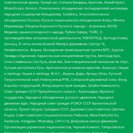
повстанческая армия, Тризуб им. Степана Бандеры, Братство, Белый Крест,
Misanthropic division, Религиозное объединение последователей инглиизма,
Народная Социальная Инициатива, TulaSkins, Этнополитическое
объединение Русские, Русское национальное объединение Атака, Мечеть
Мирмамеда, Община Коренного Русского народа г. Астрахани, ВОЛЯ,
Меджлис крымскотатарского народа, Рубеж Севера, ТОЙС, О
противодействии экстремистской деятельности, РЕВТАТПОД, Артподготовка,
Штольц, В честь иконы Божией Матери Державная, Сектор 16,
Независимость, Фирма, Молодежная правозащитная группа МПГ, Курсом
Правды и Единения, Каракольская инициативная группа, Автоград Крю,
Союз Славянских Сил Руси, Алля-Аят, Благотворительный пансионат Ак Умут,
Русская республика Русь, Арестантское уголовное единство, Башкорт, Нация
и свобода, Нация и свобода, W.H.С., Фалунь Дафа, Иртыш Ultras, Русский
Патриотический клуб-Новокузнецк/РПК, Сибирский державный союз, Фонд
борьбы с коррупцией, Фонд защиты прав граждан, Штабы Навального,
Совет граждан СССР Прикубанского округа г. Краснодара, Мужское
государство, Народное объединение русского движения, Народное
движение Адат, Народный совет граждан РСФСР СССР Архангельской
области, Проект Штурм, Граждане СССР, Держава Союз Советских Светлых
Родов, Совет Советских Социалистических Районов, Meta Platforms Inc,
Facebook, Instagram, WhatsApp, СИЧ-С14, Добровольческое Движение
Организации украинских националистов, Черный Комитет, Татарстанское
Региональное Всетатарское общественное движение, Невоград,