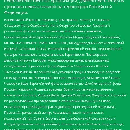
неправительственных организаций, деятельность которых
признана нежелательной на территории Российской
Федерации:
Национальный фонд в поддержку демократии, Институт Открытое
Общество Фонд Содействия, Фонд Открытое общество, Американо-
российский фонд по экономическому и правовому развитию,
Национальный Демократический Институт Международных Отношений,
MEDIA DEVELOPMENT INVESTMENT FUND, Международный Республиканский
Институт, Открытая Россия, Институт современной России, Черноморский
фонд регионального сотрудничества, Европейская Платформа за
Демократические Выборы, Международный центр электоральных
исследований, Германский фонд Маршалла Соединенных Штатов,
Тихоокеанский центр защиты окружающей среды и природных ресурсов,
Свободная Россия, Всемирный конгресс украинцев, Атлантический совет,
Человек в беде, Европейский фонд за демократию, Джеймстаунский фонд,
Прожект Хармони, Родники дракона, Врачи против насильственного
извлечения органов, Фалунь Дафа, Друзья Фалуньгун, Фалуньгун, Коалиция
по расследованию преследования в отношении Фалуньгун в Китае,
Всемирная организация по расследованию преследований Фалуньгун,
Пражский гражданский центр, Ассоциация школ политических
исследований при Совете Европы, Центр либеральной современности,
Форум русскоязычных европейцев, Немецко-русский обмен, Бард колледж,
Европейский выбор, Фонд Ходорковского, Оксфордский российский фонд,