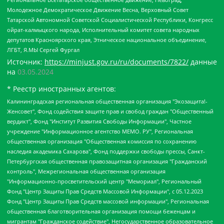
Молодежное Демократическое Движение Весна, Верховный Совет
Татарской Автономной Советской Социалистической Республики, Конгресс
ойрат-калмыцкого народа, Исполнительный комитет совета народных
депутатов Красноярского края, Этническое национальное объединение,
ЛГБТ, Я.МЫ Сергей Фургал
Источник:
https://minjust.gov.ru/ru/documents/7822/
данные
на
03.05.2024
* Реестр иностранных агентов:
Калининградская региональная общественная организация "Экозащита!-Женсовет", Фонд содействия защите прав и свобод граждан "Общественный вердикт", Фонд "Институт Развития Свободы Информации", Частное учреждение "Информационное агентство МЕМО. РУ", Региональная общественная организация "Общественная комиссия по сохранению наследия академика Сахарова", Фонд поддержки свободы прессы, Санкт-Петербургская общественная правозащитная организация "Гражданский контроль", Межрегиональная общественная организация "Информационно-просветительский центр "Мемориал", Региональный Фонд "Центр Защиты Прав Средств Массовой Информации", с 05.12.2023 Фонд "Центр Защиты Прав Средств массовой информации", Региональная общественная благотворительная организация помощи беженцам и мигрантам "Гражданское содействие", Негосударственное образовательное учреждение дополнительного профессионального образования (повышение квалификации) специалистов "АКАДЕМИЯ ПО ПРАВАМ ЧЕЛОВЕКА", Свердловская региональная общественная организация "Сутяжник", Автономная некоммерческая организация "Центр независимых социологических исследований", Союз общественных объединений "Российский исследовательский центр по правам человека", Региональное общественное учреждение научно-информационный центр "МЕМОРИАЛ", Некоммерческая организация "Фонд защиты гласности", Автономная некоммерческая организация "Институт прав человека", Городская общественная организация "Екатеринбургское общество "МЕМОРИАЛ", Городская общественная организация "Рязанское историко-просветительское и правозащитное общество "Мемориал" (Рязанский Мемориал), Челябинский региональный орган общественной самодеятельности – женское общественное объединение "Женщины Евразии", Челябинский региональный орган общественной самодеятельности "Уральская правозащитная группа", Фонд содействия защите здоровья и социальной справедливости имени Андрея Рылькова, Автономная Некоммерческая Организация "Аналитический Центр Юрия Левады", Автономная некоммерческая организация социальной поддержки населения "Проект Апрель", Региональная общественная организация помощи женщинам и детям, находящимся в кризисной ситуации "Информационно-методический центр "Анна", Фонд содействия развитию массовых коммуникаций и правовому просвещению "Так-так-Так", Фонд содействия устойчивому развитию "Серебряная тайга", Свердловский региональный общественный фонд социальных проектов "Новое время", "Idel.Реалии", Кавказ.Реалии, Крым.Реалии, Телеканал Настоящее Время, Татаро-башкирская служба Радио Свобода (Azatliq Radiosi), Радио Свободная Европа/Радио Свобода (PCE/PC), "Сибирь.Реалии", "Фактограф", Благотворительный фонд помощи осужденным и их семьям, Автономная некоммерческая организация "Институт глобализации и социальных движений", Фонд "В защиту прав заключенных", Частное учреждение "Центр поддержки и содействия развитию средств массовой информации", Пензенский региональный общественный благотворительный фонд "Гражданский союз", "Север.Реалии", Некоммерческая организация Фонд "Правовая инициатива", Общество с ограниченной ответственностью "Радио Свободная Европа/Радио Свобода", Чешское информационное агентство "MEDIUM-ORIENT", Красноярская региональная общественная организация "Мы против СПИДа", Камалягин Денис Николаевич, Маркелов Сергей Евгеньевич, Пономарев Лев Александрович, Савицкая Людмила Алексеевна, Автономная некоммерческая организация "Центр по работе с проблемой насилия "НАСИЛИЮ.НЕТ", Межрегиональный профессиональный союз работников здравоохранения "Альянс врачей", Юридическое лицо, зарегистрированное в Латвийской Республике, SIA "Medusa Project" (регистрационный номер 40103797863, дата регистрации 10.06.2014), Некоммерческая организация "Фонд по борьбе с коррупцией", Автономная некоммерческая организация "Институт права и публичной политики", Баданин Роман Сергеевич, Гликин Максим Александрович, Железнова Мария Михайловна, Лукьянова Юлия Сергеевна, Маетная Елизавета Витальевна, Маняхин Петр Борисович, Чуракова Ольга Владимировна, Ярош Юлия Петровна, Юридическое лицо "The Insider SIA", зарегистрированное в Риге, Латвийская Республика (дата регистрации 26.06.2015), являющееся администратором доменного имени интернет-издания "The Insider SIA", https://theins.ru, Постернак Алексей Евгеньевич, Рубин Михаил Аркадьевич, Анин Роман Александрович, Юридическое лицо Istories fonds, зарегистрированное в Латвийской Республике (регистрационный номер 50008295751, дата регистрации 24.02.2020), Великовский Дмитрий Александрович, Долинина Ирина Николаевна, Мароховская Алеся Алексеевна, Шлейнов Роман Юрьевич, Шмагун Олеся Валентиновна, Общество с ограниченной ответственностью "Альтаир 2021", Общество с ограниченной ответственностью "Вега 2021", Общество с ограниченной ответственностью "Главный редактор 2021", Общество с ограниченной ответственностью "Ромашки монолит", Важенков Артем Валерьевич, Ивановская областная общественная организация "Центр гендерных исследований", Гурман Юрий Альбертович, Медиапроект "ОВД-Инфо", Егоров Владимир Владимирович, Жилинский Владимир Александрович, Общество с ограниченной ответственностью "ЗП", Иванова София Юрьевна, Карезина Инна Павловна, Кильтау Екатерина Викторовна, Петров Алексей Викторович, Пискунов Сергей Евгеньевич, Смирнов Сергей Сергеевич, Тихонов Михаил Сергеевич, Общество с ограниченной ответственностью "ЖУРНАЛИСТ-ИНОСТРАННЫЙ АГЕНТ", Арапова Галина Юрьевна, Вольтская Татьяна Анатольевна, Американская компания "Mason G.E.S. Anonymous Foundation" (США), являющаяся владельцем интернет-издания https://mnews.world/, Компания "Stichting Bellingcat", зарегистрированная в Нидерландах (дата регистрации 11.07.2018), Захаров Андрей Вячеславович, Клепиковская Екатерина Дмитриевна, Общество с ограниченной ответственностью "МЕМО", Перл Роман Александрович, Симонов Евгений Алексеевич, Соловьева Елена Анатольевна, Сотников Даниил Владимирович, Сурначева Елизавета Дмитриевна, Автономная некоммерческая организация по защите прав человека и информированию населения "Якутия – Наше Мнение", Общество с ограниченной ответственностью "Москоу диджитал медиа", с 26.01.2023 Общество с ограниченной ответственностью "Чайка Белые сады", Ветошкина Валерия Валерьевна, Заговора Максим Александрович, Межрегиональное общественное движение "Российская ЛГБТ - сеть", Оленичев Максим Владимирович, Павлов Иван Юрьевич, Скворцова Елена Сергеевна, Общество с ограниченной ответственностью "Как бы инагент", Кочетков Игорь Викторович, Общество с ограниченной ответственностью "Честные выборы", Еланчик Олег Александрович, Общество с ограниченной ответственностью "Нобелевский призыв", Гималова Регина Эмилевна, Григорьев Андрей Валерьевич, Григорьева Алина Александровна, Ассоциация по содействию защите прав призывников, альтернативнослужащих и военнослужащих "Правозащитная группа "Гражданин.Армия.Право", Хисамова Регина Фаритовна, Автономная некоммерческая организация по реализации социально-правовых программ "Лилит", Дальневосточное общественное движение "Маяк", Санкт-Петербургская ЛГБТ-инициативная группа "Выход", Инициативная группа ЛГБТ+ "Реверс", Алексеев Андрей Викторович, Бекбулатова Таисия Львовна, Беляев Иван Михайлович, Владыкина Елена Сергеевна, Гельман Марат Александрович, Никульшина Вероника Юрьевна, Толоконникова Надежда Андреевна, Шендерович Виктор Анатольевич, Общество с ограниченной ответственностью "Данное сообщение", Общество с ограниченной ответственностью Издательский дом "Новая глава", Айнбиндер Александра Александровна, Московский комьюнити-центр для ЛГБТ+инициатив, Благотворительный фонд развития филантропии, Deutsche Welle (Германия, Kurt-Schumacher-Strasse 3, 53113 Bonn), Борзунова Мария Михайловна, Воробьев Виктор Викторович, Голубева Анна Львовна, Константинова Алла Михайловна, Малкова Ирина Владимировна, Мурадов Мурад Абдулгалимович, Осетинская Елизавета Николаевна, Понасенков Евгений Николаевич, Ганапольский Матвей Юрьевич, Киселев Евгений Алексеевич, Борухович Ирина Григорьевна, Дремин Иван Тимофеевич, Дубровский Дмитрий Викторович, Красноярская региональная общественная организация поддержки и развития альтернативных образовательных технологий и межкультурных коммуникаций "ИНТЕРРА", Маяковская Екатерина Алексеевна, Фейгин Марк Захарович, Филимонов Андрей Викторович, Дзугкоева Регина Николаевна, Доброхотов Роман Александрович, Дудь Юрий Александрович, Елкин Сергей Владимирович, Кругликов Кирилл Игоревич, Сабунаева Мария Леонидовна, Семенов Алексей Владимирович, Шаинян Карен Багратович, Шульман Екатерина Михайловна, Асафьев Артур Валерьевич, Вахштайн Виктор Семенович, Венедиктов Алексей Алексеевич, Лушникова Екатерина Евгеньевна, Волков Леонид Михайлович, Невзоров Александр Глебович, Пархоменко Сергей Борисович, Сироткин Ярослав Николаевич, Кара-Мурза Владимир Владимирович, Баранова Наталья Владимировна, Гозман Леонид Яковлевич, Кагарлицкий Борис Юльевич, Климарев Михаил Валерьевич, Милов Владимир Станиславович, Автономная некоммерческая организация Краснодарский центр современного искусства "Типография", Моргенштерн Алишер Тагирович, Соболь Любовь Эдуардовна, Общество с ограниченной ответственностью "ЛИЗА НОРМ", Каспаров Гарри Кимович, Ходорковский Михаил Борисович, Общество с ограниченной ответственностью "Апрельские тезисы", Данилович Ирина Брониславовна, Кашин Олег Владимирович, Петров Николай Владимирович, Пивоваров Алексей Владимирович, Соколов Михаил Владимирович, Цветкова Юлия Владимировна, Чичваркин Евгений Александрович, Комитет против пыток/Команда против пыток, Общество с ограниченной ответственностью "Первый научный", Общество с ограниченной ответственностью "Вертолет и ко", Белоцерковская Вероника Борисовна, Кац Максим Евгеньевич, Лазарева Татьяна Юрьевна, Шаведдинов Руслан Табризович, Яшин Илья Валерьевич, Общество с ограниченной ответственностью "Иноагент ААВ", Алешковский Дмитрий Петрович, Альбац Евгения Марковна, Быков Дмитрий Львович, Галямина Юлия Евгеньевна, Лойко Сергей Леонидович, Мартынов Кирилл Константинович, Медведев Сергей Александрович, Крашенинников Федор Геннадиевич, Гордеева Катерина Вл