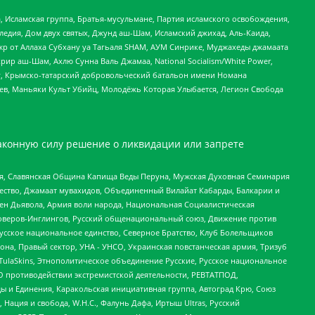
 Исламская группа, Братья-мусульмане, Партия исламского освобождения,
едия, Дом двух святых, Джунд аш-Шам, Исламский джихад, Аль-Каида,
жр от Аллаха Субхану уа Тагьаля SHAM, АУМ Синрике, Муджахеды джамаата
рир аш-Шам, Ахлю Сунна Валь Джамаа, National Socialism/White Power,
рг, Крымско-татарский добровольческий батальон имени Номана
оев, Маньяки Культ Убийц, Молодёжь Которая Улыбается, Легион Свобода
аконную силу решение о ликвидации или запрете
ья, Славянская Община Капища Веды Перуна, Мужская Духовная Семинария
щество, Джамаат мувахидов, Объединенный Вилайат Кабарды, Балкарии и
ден Дьявола, Армия воли народа, Национальная Социалистическая
роверов-Инглингов, Русский общенациональный союз, Движение против
усское национальное единство, Северное Братство, Клуб Болельщиков
а, Правый сектор, УНА - УНСО, Украинская повстанческая армия, Тризуб
 TulaSkins, Этнополитическое объединение Русские, Русское национальное
О противодействии экстремистской деятельности, РЕВТАТПОД,
ы и Единения, Каракольская инициативная группа, Автоград Крю, Союз
 Нация и свобода, W.H.С., Фалунь Дафа, Иртыш Ultras, Русский