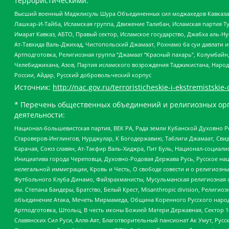
террористическими:
Высший военный Маджлисуль Шура Объединенных сил моджахедов Кавказа, Ко
Лашкар-И-Тайба, Исламская группа, Движение Талибан, Исламская партия Т
Имарат Кавказ, АБТО, Правый сектор, Исламское государство, Джабха аль-
Ат-Тавхида Валь-Джихад, Чистопольский Джамаат, Рохнамо ба суи давлати и
Артподготовка, Религиозная группа “Джамаат “Красный пахарь”, Колумбайн
Челебиджихана, Азов, Партия исламского возрождения Таджикистана, Народ
России, Айдар, Русский добровольческий корпус
Источник:
http://nac.gov.ru/terroristicheskie-i-ekstremistskie-
* Перечень общественных объединений и религиозных орг
деятельности:
Национал-большевистская партия, ВЕК РА, Рада земли Кубанской Духовно
Староверов-Инглингов, Нурджулар, К Богодержавию, Таблиги Джамаат, Сви
Карачая, Союз славян, Ат-Такфир Валь-Хиджра, Пит Буль, Национал-социал
Инициатива города Череповца, Духовно-Родовая Держава Русь, Русское н
нелегальной иммиграции, Кровь и Честь, О свободе совести и о религиоз
Футбольного Клуба Динамо, Файзрахманисты, Мусульманская религиозная о
им. Степана Бандеры, Братство, Белый Крест, Misanthropic division, Рели
объединение Атака, Мечеть Мирмамеда, Община Коренного Русского народа
Артподготовка, Штольц, В честь иконы Божией Матери Державная, Сектор 1
Славянских Сил Руси, Алля-Аят, Благотворительный пансионат Ак Умут, Русск