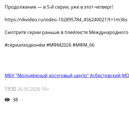
Продолжение — в 5-й серии, уже в этот четверг!
https://vkvideo.ru/video-102895784_456240021?t=1m36s
Смотрите серии раньше в плейлисте Международного 
#сериалходконём #МФМ2026 #МФМ_66
МБУ "Молодёжный досуговый центр" Асбестовский М
13:32
26.05.2026 16+
38