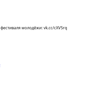
фестиваля молодёжи: vk.cc/cXV5rq
О