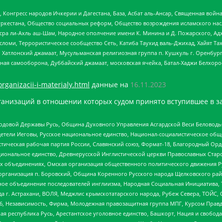
нгресс народов Ичкерии и Дагестана, База, Асбат аль-Ансар, Священная война,
уркестана, Общество социальных реформ, Общество возрождения исламского насл
Нусра ли-Ахль аш-Шам, Народное ополчение имени К. Минина и Д. Пожарского, Ад
сломи, Террористическое сообщество Сеть, Катиба Таухид валь-Джихад, Хайят Тах
, Хатлонский джамаат, Мусульманская религиозная группа п. Кушкуль г. Оренбу
ная самооборона, Дуббайский джамаат, московская ячейка, Батал-Хаджи Белхор
organizacii-i-materialy.html
данные на
16.11.2023
анизаций в отношении которых судом принято вступившее в з
 Родовой Державы Русь, Община Духовного Управления Асгардской Веси Беловод
детели Иеговы, Русское национальное единство, Национал-социалистическое об
истическая рабочая партия России, Славянский союз, Формат-18, Благородный Ор
ациональное единство, Древнерусской Инглистической церкви Православных Ста
ных объединениях, Омская организация общественного политического движения Р
рганизация п. Боровский, Община Коренного Русского народа Щелковского район
гиозное объединение последователей инглиизма, Народная Социальная Инициатива,
 г. Астрахани, ВОЛЯ, Меджлис крымскотатарского народа, Рубеж Севера, ТОЙС, 
6, Независимость, Фирма, Молодежная правозащитная группа МПГ, Курсом Правд
ая республика Русь, Арестантское уголовное единство, Башкорт, Нация и свобода,