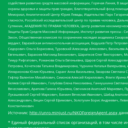
содействия развитию средств массовой информации, Горячая Линия, В защ
охраны здоровья и защиты прав граждан, Благотворительный фонд помощи ос
Мемориал, Аналитический Центр Юрия Левады, Издательство Парк Гагарина
гласности, Российский исследовательский центр по правам человека, Даль
Сутяжник, АКАДЕМИЯ ПО ПРАВАМ ЧЕЛОВЕКА, Центр развития некоммерческих
Защиты Прав Средств Массовой Информации, Институт развития прессы - Си
Закон, Общественная комиссия по сохранению наследия академика Сахаров
вердикт, Евразийская антимонопольная ассоциация, Бедушев Петр Петрови
Сидорович Ольга Борисовна, Туровский Александр Алексеевич, Васильева А
Евгеньевич, Барахоев Магомед Бекханович, Шарипков Олег Викторович, М
Тимур Рифгатович, Романова Ольга Евгеньевна, Щаров Сергей Алексадрови
Петровна, Кочеткова Татьяна Владимировна, Чуркина Наталья Валерьевна, 
Илларионова Юлия Юрьевна, Саранг Анна Васильевна, Захарова Светлана 
Гефтер Валентин Михайлович, Симонов Алексей Кириллович, Флиге Ирина 
Беляев Сергей Иванович, Голубева Елена Николаевна, Ганнушкина Светлана
Вячеславович, Арапова Галина Юрьевна, Свечников Анатолий Мариевич, П
Лукашевский Сергей Маркович, Бахмин Вячеслав Иванович, Шабад Анатоли
Александрович, Вицин Сергей Ефимович, Золотухин Борис Андреевич, Леви
Константинович
Источник:
http://unro.minjust.ru/NKOForeignAgent.aspx
данн
* Единый федеральный список организаций, в том числе и