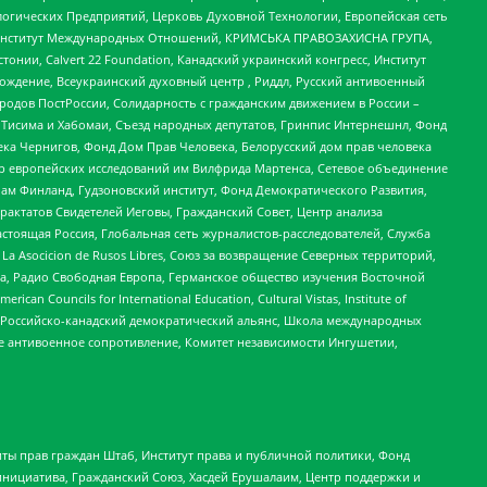
огических Предприятий, Церковь Духовной Технологии, Европейская сеть
ий Институт Международных Отношений, КРИМСЬКА ПРАВОЗАХИСНА ГРУПА,
стонии, Calvert 22 Foundation, Канадский украинский конгресс, Институт
ждение, Всеукраинский духовный центр , Риддл, Русский антивоенный
ародов ПостРоссии, Солидарность с гражданским движением в России –
в Тисима и Хабомаи, Съезд народных депутатов, Гринпис Интернешнл, Фонд
ека Чернигов, Фонд Дом Прав Человека, Белорусский дом прав человека
нтр европейских исследований им Вилфрида Мартенса, Сетевое объединение
Чам Финланд, Гудзоновский институт, Фонд Демократического Развития,
актатов Свидетелей Иеговы, Гражданский Совет, Центр анализа
астоящая Россия, Глобальная сеть журналистов-расследователей, Служба
a Asocicion de Rusos Libres, Союз за возвращение Северных территорий,
еста, Радио Свободная Европа, Германское общество изучения Восточной
ouncils for International Education, Cultural Vistas, Institute of
, Российско-канадский демократический альянс, Школа международных
е антивоенное сопротивление, Комитет независимости Ингушетии,
ты прав граждан Штаб, Институт права и публичной политики, Фонд
инициатива, Гражданский Союз, Хасдей Ерушалаим, Центр поддержки и