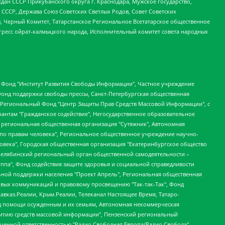
ан СССР Прикубанского округа г. Краснодара, Мужское государство,
СССР, Держава Союз Советских Светлых Родов, Совет Советских
в, Черный Комитет, Татарстанское Региональное Всетатарское общественное
гресс ойрат-калмыцкого народа, Исполнительный комитет совета народных
евосточное общественное движение "Маяк", Санкт-Петербургская ЛГБТ-инициативная группа "Выход", Инициативная группа ЛГБТ+ "Реверс", Алексеев Андрей Викторович, Бекбулатова Таисия Львовна, Беляев Иван Михайлович, Владыкина Елена Сергеевна, Гельман Марат Александрович, Никульшина Вероника Юрьевна, Толоконникова Надежда Андреевна, Шендерович Виктор Анатольевич, Общество с ограниченной ответственностью "Данное сообщение", Общество с ограниченной ответственностью Издательский дом "Новая глава", Айнбиндер Александра Александровна, Московский комьюнити-центр для ЛГБТ+инициатив, Благотворительный фонд развития филантропии, Deutsche Welle (Германия, Kurt-Schumacher-Strasse 3, 53113 Bonn), Борзунова Мария Михайловна, Воробьев Виктор Викторович, Голубева Анна Львовна, Константинова Алла Михайловна, Малкова Ирина Владимировна, Мурадов Мурад Абдулгалимович, Осетинская Елизавета Николаевна, Понасенков Евгений Николаевич, Ганапольский Матвей Юрьевич, Киселев Евгений Алексеевич, Борухович Ирина Григорьевна, Дремин Иван Тимофеевич, Дубровский Дмитрий Викторович, Красноярская региональная общественная организация поддержки и развития альтернативных образовательных технологий и межкультурных коммуникаций "ИНТЕРРА", Маяковская Екатерина Алексеевна, Фейгин Марк Захарович, Филимонов Андрей Викторович, Дзугкоева Регина Николаевна, Доброхотов Роман Александрович, Дудь Юрий Александрович, Елкин Сергей Владимирович, Кругликов Кирилл Игоревич, Сабунаева Мария Леонидовна, Семенов Алексей Владимирович, Шаинян Карен Багратович, Шульман Екатерина Михайловна, Асафьев Артур Валерьевич, Вахштайн Виктор Семенович, Венедиктов Алексей Алексеевич, Лушникова Екатерина Евгеньевна, Волков Леонид Михайлович, Невзоров Александр Глебович, Пархоменко Сергей Борисович, Сироткин Ярослав Николаевич, Кара-Мурза Владимир Владимирович, Баранова Наталья Владимировна, Гозман Леонид Яковлевич, Кагарлицкий Борис Юльевич, Климарев Михаил Валерьевич, Милов Владимир Станиславович, Автономная некоммерческая организация Краснодарский центр современного искусства "Типография", Моргенштерн Алишер Тагирович, Соболь Любовь Эдуардовна, Общество с ограниченной ответственностью "ЛИЗА НОРМ", Каспаров Гарри Кимович, Ходорковский Михаил Борисович, Общество с ограниченной ответственностью "Апрельские тезисы", Данилович Ирина Брониславовна, Кашин Олег Владимирович, Петров Николай Владимирович, Пивоваров Алексей Владимирович, Соколов Михаил Владимирович, Цветкова Юлия Владимировна, Чичваркин Евгений Александрович, Комитет против пыток/Команда против пыток, Общество с ограниченной ответственностью "Первый научный", Общество с ограниченной ответственностью "Вертолет и ко", Белоцерковская Вероника Борисовна, Кац Максим Евгеньевич, Лазарева Татьяна Юрьевна, Шаведдинов Руслан Табризович, Яшин Илья Валерьевич, Общество с ограниченной ответственностью "Иноагент ААВ", Алешковский Дмитрий Петрович, Альбац Евгения Марковна, Быков Дмитрий Львович, Галямина Юлия Евгеньевна, Лойко Сергей Леонидович, Мартынов Кирилл Константинович, Медведев Сергей Александрович, Крашенинников Федор Геннадиевич, Гордеева Катерина Вл