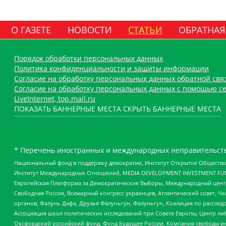
О ГАЗЕТЕ
НОВОСТИ
СТАТЬИ
ОБРАТНАЯ
Порядок обработки персональных данных
Политика конфиденциальности и защиты информации
Согласие на обработку персональных данных обратной свя
Согласие на обработку персональных данных с помощью се
LiveInternet, top.mail.ru
ПОКАЗАТЬ БАННЕРНЫЕ МЕСТА
СКРЫТЬ БАННЕРНЫЕ МЕСТА
* Перечень иностранных и международных неправительств
Национальный фонд в поддержку демократии, Институт Открытое Общество
Институт Международных Отношений, MEDIA DEVELOPMENT INVESTMENT FUND,
Европейская Платформа за Демократические Выборы, Международный цент
Свободная Россия, Всемирный конгресс украинцев, Атлантический совет, Ч
органов, Фалунь Дафа, Друзья Фалуньгун, Фалуньгун, Коалиция по рассле
Ассоциация школ политических исследований при Совете Европы, Центр ли
Оксфордский российский фонд, Фонд Будущее России, Компания свободы ин