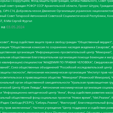
орьбы с коррупцией, Фонд защиты прав граждан, Штабы Навального, Совет гражд
ный совет граждан РСФСР СССР Архангельской области, Проект Штурм, Граждане 
tsApp, СИЧ-С14, Добровольческое Движение Организации украинских националисто
ный Совет Татарской Автономной Советской Социалистической Республики, Кон
БТ, Я.МЫ Сергей Фургал
 на
03.05.2024
мная некоммерческая организация "Центр по работе с проблемой насилия "НАСИЛИЮ.НЕТ", Межрегиональный профессиональный союз работников здравоохранения "Альянс врачей", Юридическое лицо, зарегистрированное в Латвийской Республике, SIA "Medusa Project" (регистрационный номер 40103797863, дата регистрации 10.06.2014), Некоммерческая организация "Фонд по борьбе с коррупцией", Автономная некоммерческая организация "Институт права и публичной политики", Баданин Роман Сергеевич, Гликин Максим Александрович, Железнова Мария Михайловна, Лукьянова Юлия Сергеевна, Маетная Елизавета Витальевна, Маняхин Петр Борисович, Чуракова Ольга Владимировна, Ярош Юлия Петровна, Юридическое лицо "The Insider SIA", зарегистрированное в Риге, Латвийская Республика (дата регистрации 26.06.2015), являющееся администратором доменного имени интернет-издания "The Insider SIA", https://theins.ru, Постернак Алексей Евгеньевич, Рубин Михаил Аркадьевич, Анин Роман Александрович, Юридическое лицо Istories fonds, зарегистрированное в Латвийской Республике (регистрационный номер 50008295751, дата регистрации 24.02.2020), Великовский Дмитрий Александрович, Долинина Ирина Николаевна, Мароховская Алеся Алексеевна, Шлейнов Роман Юрьевич, Шмагун Олеся Валентиновна, Общество с ограниченной ответственностью "Альтаир 2021", Общество с ограниченной ответственностью "Вега 2021", Общество с ограниченной ответственностью "Главный редактор 2021", Общество с ограниченной ответственностью "Ромашки монолит", Важенков Артем Валерьевич, Ивановская областная общественная организация "Центр гендерных исследований", Гурман Юрий Альбертович, Медиапроект "ОВД-Инфо", Егоров Владимир Владимирович, Жилинский Владимир Александрович, Общество с ограниченной ответственностью "ЗП", Иванова София Юрьевна, Карезина Инна Павловна, Кильтау Екатерина Викторовна, Петров Алексей Викторович, Пискунов Сергей Евгеньевич, Смирнов Сергей Сергеевич, Тихонов Михаил Сергеевич, Общество с ограниченной ответственностью "ЖУРНАЛИСТ-ИНОСТРАННЫЙ АГЕНТ", Арапова Галина Юрьевна, Вольтская Татьяна Анатольевна, Американская компания "Mason G.E.S. Anonymous Foundation" (США), являющаяся владельцем интернет-издания https://mnews.world/, Компания "Stichting Bellingcat", зарегистрированная в Нидерландах (дата регистрации 11.07.2018), Захаров Андрей Вячеславович, Клепиковская Екатерина Дмитриевна, Общество с ограниченной ответственностью "МЕМО", Перл Роман Александрович, Симонов Евгений Алексеевич, Соловьева Елена Анатольевна, Сотников Даниил Владимирович, Сурначева Елизавета Дмитриевна, Автономная некоммерческая организация по защите прав человека и информированию населения "Якутия – Наше Мнение", Общество с ограниченной ответственностью "Москоу диджитал медиа", с 26.01.2023 Общество с ограниченной ответственностью "Чайка Белые сады", Ветошкина Валерия Валерьевна, Заговора Максим Александрович, Межрегиональное общественное движение "Российская ЛГБТ - сеть", Оленичев Максим Владимирович, Павлов Иван Юрьевич, Скворцова Елена Сергеевна, Общество с ограниченной ответственностью "Как бы инагент", Кочетков Игорь Викторович, Общество с ограниченной ответственностью "Честные выборы", Еланчик Олег Александрович, Общество с ограниченной ответственностью "Нобелевский призыв", Гималова Регина Эмилевна, Григорьев Андрей Валерьевич, Григорьева Алина Александровна, Ассоциация по содействию защите прав призывников, альтернативнослужащих и военнослужащих "Правозащитная группа "Гражданин.Армия.Право", Хисамова Регина Фаритовна, Автономная некоммерческая организация по реализации социально-правовых программ "Лилит", Дальн