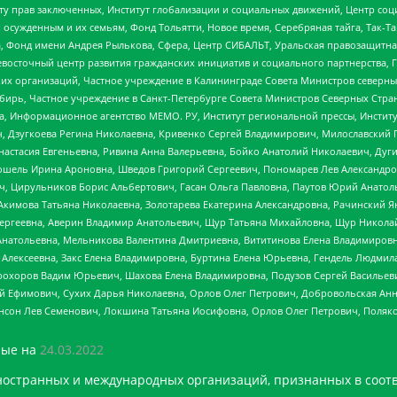
иту прав заключенных, Институт глобализации и социальных движений, Центр 
ужденным и их семьям, Фонд Тольятти, Новое время, Серебряная тайга, Так-Так-
, Фонд имени Андрея Рылькова, Сфера, Центр СИБАЛЬТ, Уральская правозащитна
невосточный центр развития гражданских инициатив и социального партнерства, 
 организаций, Частное учреждение в Калининграде Совета Министров северных 
бирь, Частное учреждение в Санкт-Петербурге Совета Министров Северных Стра
а, Информационное агентство МЕМО. РУ, Институт региональной прессы, Инсти
ч, Дзугкоева Регина Николаевна, Кривенко Сергей Владимирович, Милославски
настасия Евгеньевна, Ривина Анна Валерьевна, Бойко Анатолий Николаевич, Дуг
ошель Ирина Ароновна, Шведов Григорий Сергеевич, Пономарев Лев Александро
ч, Цирульников Борис Альбертович, Гасан Ольга Павловна, Паутов Юрий Анато
Акимова Татьяна Николаевна, Золотарева Екатерина Александровна, Рачинский Я
Сергеевна, Аверин Владимир Анатольевич, Щур Татьяна Михайловна, Щур Никола
Анатольевна, Мельникова Валентина Дмитриевна, Вититинова Елена Владимировн
 Алексеевна, Закс Елена Владимировна, Буртина Елена Юрьевна, Гендель Людмил
рохоров Вадим Юрьевич, Шахова Елена Владимировна, Подузов Сергей Васильеви
й Ефимович, Сухих Дарья Николаевна, Орлов Олег Петрович, Добровольская Анн
нсон Лев Семенович, Локшина Татьяна Иосифовна, Орлов Олег Петрович, Поляк
ые на
24.03.2022
ностранных и международных организаций, признанных в соотв