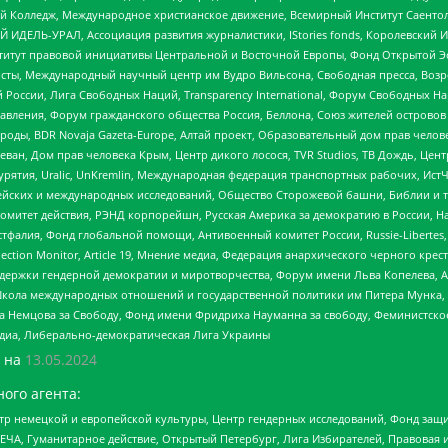
 Колледж, Международное христианское движение, Всемирный Институт Саентол
 ИДЕЛЬ-УРАЛ, Ассоциация развития журналистики, IStories fonds, Королевск
r, Институт правовой инициативы Центральной и Восточной Европы, Фонд Открытой Э
ты, Международный научный центр им Вудро Вильсона, Свободная пресса, Возро
России, Лига Свободных Наций, Transparеncy International, Форум Свободных Н
правления, Форум гражданского общества Россия, Беллона, Союз жителей острово
роды, BDR Novaja Gazeta-Europe, Алтай проект, Образовательный дом прав челов
еван, Дом прав человека Крым, Центр дикого лосося, TVR Studios, ТВ Дождь, Це
урятия, Uralic, UnKremlin, Международная федерация транспортных рабочих, Ист
ейских и международных исследований, Общество Сторожевой башни, Библии и тр
омитет действия, РЭНД корпорейшн, Русская Америка за демократию в России, Н
фалия, Фонд глобальной помощи, Антивоенный комитет России, Russie-Libertes, L
lection Monitor, Article 19, Мнение медиа, Федерация анархического черного кр
и гендерной демократии и миротворчества, Форум имени Льва Копелева, American C
г, Школа международных отношений и государственной политики им Питера Мунка
 Немцова за Свободу, Фонд имени Фридриха Науманна за свободу, Феминистско
медиа, Либерально-демократическая Лига Украины
 на
13.05.2024
ого агента:
р немецкой и европейской культуры, Центр гендерных исследований, Фонд защи
ЧА, Гуманитарное действие, Открытый Петербург, Лига Избирателей, Правовая 