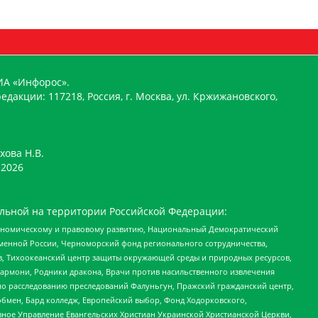
ИА «Инфорос».
едакции: 117218, Россия, г. Москва, ул. Кржижановского,
хова Н.В.
2026
льной на территории Российской Федерации:
кономическому и правовому развитию, Национальный Демократический
менной России, Черноморский фонд регионального сотрудничества,
, Тихоокеанский центр защиты окружающей среды и природных ресурсов,
 Хармони, Родники дракона, Врачи против насильственного извлечения
по расследованию преследований Фалуньгун, Пражский гражданский центр,
бмен, Бард колледж, Европейский выбор, Фонд Ходорковского,
ное Управление Евангельских Христиан Украинской Христианской Церкви,