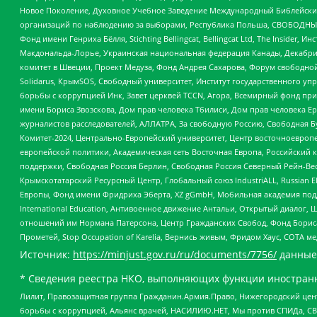
Новое Поколение, Духовное Учебное Заведение Международный Библейский
организаций по наблюдению за выборами, Республика Польша, СВОБОДНЫЙ
Фонд имени Генриха Бёлля, Stichting Bellingcat, Bellingcat Ltd, The Inside
Макдональда-Лорье, Украинская национальная федерация Канады, Декабрис
комитет в Швеции, Проект Медуза, Фонд Андрея Сахарова, Форум свободной 
Solidarus, КрымSOS, Свободный университет, Институт государственного у
борьбы с коррупцией Инк, Завет церквей TCCN, Агора, Всемирный фонд при
имени Бориса Звозскова, Дом прав человека Тбилиси, Дом прав человека Ер
журналистов расследователей, АЛЛАТРА, За свободную Россию, Свободная Б
Комитет-2024, Центрально-Европейский университет, Центр восточноевроп
европейской политики, Академическая сеть Восточная Европа, Российский к
поддержки, Свободная Россия Берлин, Свободная Россия Северный Рейн-Вест
Крымскотатарский Ресурсный Центр, Глобальный союз IndustriALL, Russian E
Европы, Фонд имени Фридриха Эберта, XZ gGmbH, Мобильная академия поддержк
International Education, Антивоенное движение Антальи, Открытый диало
отношений им Нормана Патерсона, Центр Гражданских Свобод, Фонд Бориса
Прометей, Stop Occupation of Karelia, Вернись живым, Фридом Хаус, СОТА 
Источник:
https://minjust.gov.ru/ru/documents/7756/
данные
* Сведения реестра НКО, выполняющих функции иностранн
Лилит, Правозащитная группа Гражданин.Армия.Право, Нижегородский цент
борьбы с коррупцией, Альянс врачей, НАСИЛИЮ.НЕТ, Мы против СПИДа, СВЕ