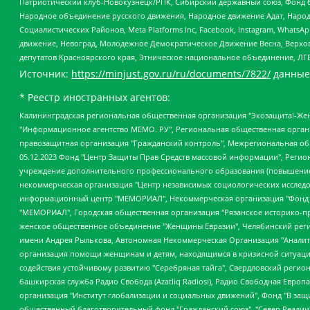
Патриотический клуб-Новокузнецк/РПК, Сибирский державный союз, Фонд б
Народное объединение русского движения, Народное движение Адат, Народ
Социалистических Районов, Meta Platforms Inc, Facebook, Instagram, Wha
движение, Невоград, Молодежное Демократическое Движение Весна, Верхов
депутатов Красноярского края, Этническое национальное объединение, ЛГ
Источник:
https://minjust.gov.ru/ru/documents/7822/
данные
* Реестр иностранных агентов:
Калининградская региональная общественная организация "Экозащита!-Женсовет", Фонд содействия защите прав и свобод граждан "Общественный вердикт", Фонд "Институт Развития Свободы Информации", Частное учреждение "Информационное агентство МЕМО. РУ", Региональная общественная организация "Общественная комиссия по сохранению наследия академика Сахарова", Фонд поддержки свободы прессы, Санкт-Петербургская общественная правозащитная организация "Гражданский контроль", Межрегиональная общественная организация "Информационно-просветительский центр "Мемориал", Региональный Фонд "Центр Защиты Прав Средств Массовой Информации", с 05.12.2023 Фонд "Центр Защиты Прав Средств массовой информации", Региональная общественная благотворительная организация помощи беженцам и мигрантам "Гражданское содействие", Негосударственное образовательное учреждение дополнительного профессионального образования (повышение квалификации) специалистов "АКАДЕМИЯ ПО ПРАВАМ ЧЕЛОВЕКА", Свердловская региональная общественная организация "Сутяжник", Автономная некоммерческая организация "Центр независимых социологических исследований", Союз общественных объединений "Российский исследовательский центр по правам человека", Региональное общественное учреждение научно-информационный центр "МЕМОРИАЛ", Некоммерческая организация "Фонд защиты гласности", Автономная некоммерческая организация "Институт прав человека", Городская общественная организация "Екатеринбургское общество "МЕМОРИАЛ", Городская общественная организация "Рязанское историко-просветительское и правозащитное общество "Мемориал" (Рязанский Мемориал), Челябинский региональный орган общественной самодеятельности – женское общественное объединение "Женщины Евразии", Челябинский региональный орган общественной самодеятельности "Уральская правозащитная группа", Фонд содействия защите здоровья и социальной справедливости имени Андрея Рылькова, Автономная Некоммерческая Организация "Аналитический Центр Юрия Левады", Автономная некоммерческая организация социальной поддержки населения "Проект Апрель", Региональная общественная организация помощи женщинам и детям, находящимся в кризисной ситуации "Информационно-методический центр "Анна", Фонд содействия развитию массовых коммуникаций и правовому просвещению "Так-так-Так", Фонд содействия устойчивому развитию "Серебряная тайга", Свердловский региональный общественный фонд социальных проектов "Новое время", "Idel.Реалии", Кавказ.Реалии, Крым.Реалии, Телеканал Настоящее Время, Татаро-башкирская служба Радио Свобода (Azatliq Radiosi), Радио Свободная Европа/Радио Свобода (PCE/PC), "Сибирь.Реалии", "Фактограф", Благотворительный фонд помощи осужденным и их семьям, Автономная некоммерческая организация "Институт глобализации и социальных движений", Фонд "В защиту прав заключенных", Частное учреждение "Центр поддержки и содействия развитию средств массовой информации", Пензенский региональный общественный благотворительный фонд "Гражданский союз", "Север.Реалии", Некоммерческая организация Фонд "Правовая инициатива", Общество с ограниченной ответственностью "Радио Свободная Европа/Радио Свобода", Чешское информационное агентство "MEDIUM-ORIENT", Красноярская региональная общественная организация "Мы против СПИДа", Камалягин Денис Николаевич, Маркелов Сергей Евгеньевич, Пономарев Лев Александрович, Савицкая Людмила Алексеевна, Автоно