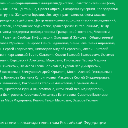
социально-информационных инициатив Действие, Благотворительный фонд
Так, Сова, центр Анна, Проект Апрель, Самарская губерния, Эра здоровья,
я группа, Женщины Евразии, Институт прав человека, Фонд защиты
Гражданское действие, Центр независимых социологических исследований,
стран, Гражданское содействие, Трансперенси Интернешнл-Р, Центр
н, Фонд поддержки свободы прессы, Гражданский контроль, Человек и
тут Развития Свободы Информации, Экозащита!-Женсовет, Общественный
й Павел Юрьевич, Шнырова Ольга Вадимовна, Чанышева Лилия Айратовна,
ин Сергей Георгиевич, Пивоваров Андрей Сергеевич, Аверин Виталий
вич, Каргалицкий Борис Юльевич, Созаев Валерий Валерьевич, Исламов
льевич, Верховский Александр Маркович, Пислакова-Паркер Марина
н Збигневич, Жемкова Елена Борисовна, Гудков Лев Дмитриевич,
й Алексеевич, Блинушов Андрей Юрьевич, Мосин Алексей Геннадьевич,
а, Баженова Светлана Куприяновна, Максимов Сергей Владимирович,
а Залмановна, Кокорина Екатерина Алексеевна, Шуманов Илья
ч, Протасова Ирина Вячеславовна, Литинский Леонид Борисович,
а Дмитриевна, Королева Александра Евгеньевна, Смирнов Владимир
ова Мара Федоровна, Резник Генри Маркович, Захаров Герман
етствии с законодательством Российской Федерации