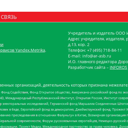
 СВЯЗЬ
Учредитель и издатель ООО 
Адрес учредителя, издателя, р
зи
д.13, кор. 2
рвисов Yandex.Metrika,
Телефон: +7 (495) 718-84-11
E-mail: info@ar-asb.ru
И.О. главного редактора Доро
Разработчик сайта –
INFOROS
енных организаций, деятельность которых признана нежелате
 Фонд Содействия, Фонд Открытое общество, Американо-российский фонд по э
 Международный Республиканский Институт, Открытая Россия, Институт совре
р электоральных исследований, Германский фонд Маршалла Соединенных Штатов
еловек в беде, Европейский фонд за демократию, Джеймстаунский фонд, Прожект
дованию преследования в отношении Фалуньгун в Китае, Всемирная организация 
беральной современности, Форум русскоязычных европейцев, Немецко-русский о
формации, Проект Медиа, Международное партнерство за права человека, Духов