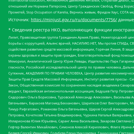
International Education, Антивоенное движение Антальи, Открытый диало
отношений им Нормана Патерсона, Центр Гражданских Свобод, Фонд Бориса
Прометей, Stop Occupation of Karelia, Вернись живым, Фридом Хаус, СОТА 
Источник:
https://minjust.gov.ru/ru/documents/7756/
данные
* Сведения реестра НКО, выполняющих функции иностранн
Лилит, Правозащитная группа Гражданин.Армия.Право, Нижегородский цент
борьбы с коррупцией, Альянс врачей, НАСИЛИЮ.НЕТ, Мы против СПИДа, СВЕ
содействия развитию средств массовой информации, Горячая Линия, В защ
охраны здоровья и защиты прав граждан, Благотворительный фонд помощи ос
Мемориал, Аналитический Центр Юрия Левады, Издательство Парк Гагарина
гласности, Российский исследовательский центр по правам человека, Даль
Сутяжник, АКАДЕМИЯ ПО ПРАВАМ ЧЕЛОВЕКА, Центр развития некоммерческих
Защиты Прав Средств Массовой Информации, Институт развития прессы - Си
Закон, Общественная комиссия по сохранению наследия академика Сахаров
вердикт, Евразийская антимонопольная ассоциация, Бедушев Петр Петрови
Сидорович Ольга Борисовна, Туровский Александр Алексеевич, Васильева А
Евгеньевич, Барахоев Магомед Бекханович, Шарипков Олег Викторович, М
Тимур Рифгатович, Романова Ольга Евгеньевна, Щаров Сергей Алексадрови
Петровна, Кочеткова Татьяна Владимировна, Чуркина Наталья Валерьевна, 
Илларионова Юлия Юрьевна, Саранг Анна Васильевна, Захарова Светлана 
Гефтер Валентин Михайлович, Симонов Алексей Кириллович, Флиге Ирина 
Беляев Сергей Иванович, Голубева Елена Николаевна, Ганнушкина Светлана