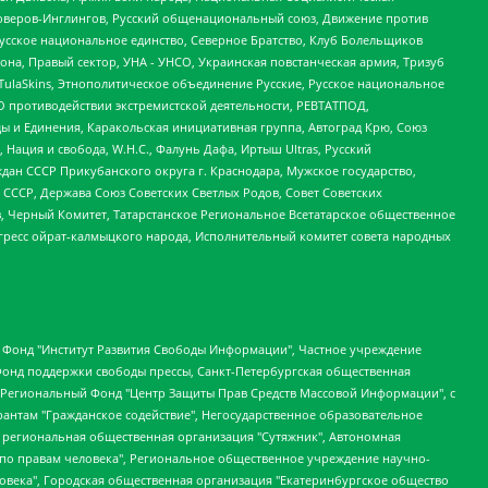
роверов-Инглингов, Русский общенациональный союз, Движение против
усское национальное единство, Северное Братство, Клуб Болельщиков
а, Правый сектор, УНА - УНСО, Украинская повстанческая армия, Тризуб
 TulaSkins, Этнополитическое объединение Русские, Русское национальное
О противодействии экстремистской деятельности, РЕВТАТПОД,
ы и Единения, Каракольская инициативная группа, Автоград Крю, Союз
 Нация и свобода, W.H.С., Фалунь Дафа, Иртыш Ultras, Русский
ан СССР Прикубанского округа г. Краснодара, Мужское государство,
СССР, Держава Союз Советских Светлых Родов, Совет Советских
в, Черный Комитет, Татарстанское Региональное Всетатарское общественное
гресс ойрат-калмыцкого народа, Исполнительный комитет совета народных
евосточное общественное движение "Маяк", Санкт-Петербургская ЛГБТ-инициативная группа "Выход", Инициативная группа ЛГБТ+ "Реверс", Алексеев Андрей Викторович, Бекбулатова Таисия Львовна, Беляев Иван Михайлович, Владыкина Елена Сергеевна, Гельман Марат Александрович, Никульшина Вероника Юрьевна, Толоконникова Надежда Андреевна, Шендерович Виктор Анатольевич, Общество с ограниченной ответственностью "Данное сообщение", Общество с ограниченной ответственностью Издательский дом "Новая глава", Айнбиндер Александра Александровна, Московский комьюнити-центр для ЛГБТ+инициатив, Благотворительный фонд развития филантропии, Deutsche Welle (Германия, Kurt-Schumacher-Strasse 3, 53113 Bonn), Борзунова Мария Михайловна, Воробьев Виктор Викторович, Голубева Анна Львовна, Константинова Алла Михайловна, Малкова Ирина Владимировна, Мурадов Мурад Абдулгалимович, Осетинская Елизавета Николаевна, Понасенков Евгений Николаевич, Ганапольский Матвей Юрьевич, Киселев Евгений Алексеевич, Борухович Ирина Григорьевна, Дремин Иван Тимофеевич, Дубровский Дмитрий Викторович, Красноярская региональная общественная организация поддержки и развития альтернативных образовательных технологий и межкультурных коммуникаций "ИНТЕРРА", Маяковская Екатерина Алексеевна, Фейгин Марк Захарович, Филимонов Андрей Викторович, Дзугкоева Регина Николаевна, Доброхотов Роман Александрович, Дудь Юрий Александрович, Елкин Сергей Владимирович, Кругликов Кирилл Игоревич, Сабунаева Мария Леонидовна, Семенов Алексей Владимирович, Шаинян Карен Багратович, Шульман Екатерина Михайловна, Асафьев Артур Валерьевич, Вахштайн Виктор Семенович, Венедиктов Алексей Алексеевич, Лушникова Екатерина Евгеньевна, Волков Леонид Михайлович, Невзоров Александр Глебович, Пархоменко Сергей Борисович, Сироткин Ярослав Николаевич, Кара-Мурза Владимир Владимирович, Баранова Наталья Владимировна, Гозман Леонид Яковлевич, Кагарлицкий Борис Юльевич, Климарев Михаил Валерьевич, Милов Владимир Станиславович, Автономная некоммерческая организация Краснодарский центр современного искусства "Типография", Моргенштерн Алишер Тагирович, Соболь Любовь Эдуардовна, Общество с ограниченной ответственностью "ЛИЗА НОРМ", Каспаров Гарри Кимович, Ходорковский Михаил Борисович, Общество с ограниченной ответственностью "Апрельские тезисы", Данилович Ирина Брониславовна, Кашин Олег Владимирович, Петров Николай Владимирович, Пивоваров Алексей Владимирович, Соколов Михаил Владимирович, Цветкова Юлия Владимировна, Чичваркин Евгений Александрович, Комитет против пыток/Команда против пыток, Общество с ограниченной ответственностью "Первый научный", Общество с ограниченной ответственностью "Вертолет и ко", Белоцерковская Вероника Борисовна, Кац Максим Евгеньевич, Лазарева Татьяна Юрьевна, Шаведдинов Руслан Табризович, Яшин Илья Валерьевич, Общество с ограниченной ответственностью "Иноагент ААВ", Алешковский Дмитрий Петрович, Альбац Евгения Марковна, Быков Дмитрий Львович, Галямина Юлия Евгеньевна, Лойко Сергей Леонидович, Мартынов Кирилл Константинович, Медведев Сергей Александрович, Крашенинников Федор Геннадиевич, Гордеева Катерина Вл