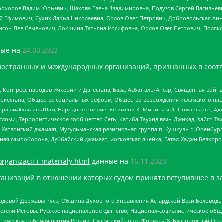
рохоров Вадим Юрьевич, Шахова Елена Владимировна, Подузов Сергей Васильеви
й Ефимович, Сухих Дарья Николаевна, Орлов Олег Петрович, Добровольская Анн
нсон Лев Семенович, Локшина Татьяна Иосифовна, Орлов Олег Петрович, Поляк
ые на
24.03.2022
ностранных и международных организаций, признанных в соотв
нгресс народов Ичкерии и Дагестана, База, Асбат аль-Ансар, Священная война,
уркестана, Общество социальных реформ, Общество возрождения исламского насл
Нусра ли-Ахль аш-Шам, Народное ополчение имени К. Минина и Д. Пожарского, Ад
сломи, Террористическое сообщество Сеть, Катиба Таухид валь-Джихад, Хайят Тах
, Хатлонский джамаат, Мусульманская религиозная группа п. Кушкуль г. Оренбу
ная самооборона, Дуббайский джамаат, московская ячейка, Батал-Хаджи Белхор
organizacii-i-materialy.html
данные на
16.11.2023
анизаций в отношении которых судом принято вступившее в з
 Родовой Державы Русь, Община Духовного Управления Асгардской Веси Беловод
детели Иеговы, Русское национальное единство, Национал-социалистическое об
истическая рабочая партия России, Славянский союз, Формат-18, Благородный Ор