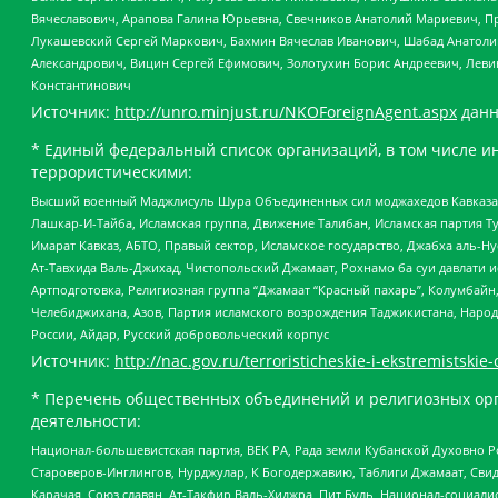
Вячеславович, Арапова Галина Юрьевна, Свечников Анатолий Мариевич, П
Лукашевский Сергей Маркович, Бахмин Вячеслав Иванович, Шабад Анатоли
Александрович, Вицин Сергей Ефимович, Золотухин Борис Андреевич, Леви
Константинович
Источник:
http://unro.minjust.ru/NKOForeignAgent.aspx
данн
* Единый федеральный список организаций, в том числе и
террористическими:
Высший военный Маджлисуль Шура Объединенных сил моджахедов Кавказа, Ко
Лашкар-И-Тайба, Исламская группа, Движение Талибан, Исламская партия Т
Имарат Кавказ, АБТО, Правый сектор, Исламское государство, Джабха аль-
Ат-Тавхида Валь-Джихад, Чистопольский Джамаат, Рохнамо ба суи давлати и
Артподготовка, Религиозная группа “Джамаат “Красный пахарь”, Колумбайн
Челебиджихана, Азов, Партия исламского возрождения Таджикистана, Народ
России, Айдар, Русский добровольческий корпус
Источник:
http://nac.gov.ru/terroristicheskie-i-ekstremistskie-
* Перечень общественных объединений и религиозных орг
деятельности:
Национал-большевистская партия, ВЕК РА, Рада земли Кубанской Духовно
Староверов-Инглингов, Нурджулар, К Богодержавию, Таблиги Джамаат, Сви
Карачая, Союз славян, Ат-Такфир Валь-Хиджра, Пит Буль, Национал-социал