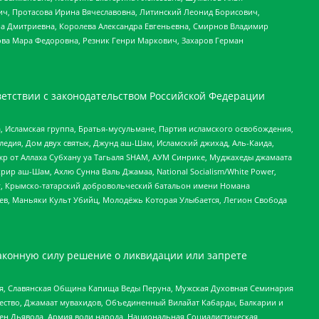
ч, Протасова Ирина Вячеславовна, Литинский Леонид Борисович,
а Дмитриевна, Королева Александра Евгеньевна, Смирнов Владимир
ова Мара Федоровна, Резник Генри Маркович, Захаров Герман
етствии с законодательством Российской Федерации
 Исламская группа, Братья-мусульмане, Партия исламского освобождения,
едия, Дом двух святых, Джунд аш-Шам, Исламский джихад, Аль-Каида,
жр от Аллаха Субхану уа Тагьаля SHAM, АУМ Синрике, Муджахеды джамаата
рир аш-Шам, Ахлю Сунна Валь Джамаа, National Socialism/White Power,
рг, Крымско-татарский добровольческий батальон имени Номана
оев, Маньяки Культ Убийц, Молодёжь Которая Улыбается, Легион Свобода
аконную силу решение о ликвидации или запрете
ья, Славянская Община Капища Веды Перуна, Мужская Духовная Семинария
щество, Джамаат мувахидов, Объединенный Вилайат Кабарды, Балкарии и
ден Дьявола, Армия воли народа, Национальная Социалистическая