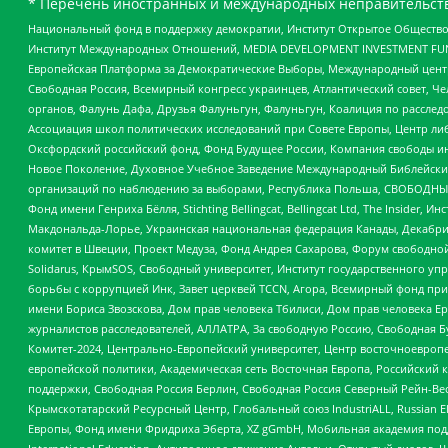
* Перечень иностранных и международных неправительств
Национальный фонд в поддержку демократии, Институт Открытое Общество
Институт Международных Отношений, MEDIA DEVELOPMENT INVESTMENT FUND,
Европейская Платформа за Демократические Выборы, Международный цент
Свободная Россия, Всемирный конгресс украинцев, Атлантический совет, Ч
органов, Фалунь Дафа, Друзья Фалуньгун, Фалуньгун, Коалиция по рассле
Ассоциация школ политических исследований при Совете Европы, Центр ли
Оксфордский российский фонд, Фонд Будущее России, Компания свободы ин
Новое Поколение, Духовное Учебное Заведение Международный Библейский
организаций по наблюдению за выборами, Республика Польша, СВОБОДНЫЙ
Фонд имени Генриха Бёлля, Stichting Bellingcat, Bellingcat Ltd, The Inside
Макдональда-Лорье, Украинская национальная федерация Канады, Декабрис
комитет в Швеции, Проект Медуза, Фонд Андрея Сахарова, Форум свободной 
Solidarus, КрымSOS, Свободный университет, Институт государственного у
борьбы с коррупцией Инк, Завет церквей TCCN, Агора, Всемирный фонд при
имени Бориса Звозскова, Дом прав человека Тбилиси, Дом прав человека Ер
журналистов расследователей, АЛЛАТРА, За свободную Россию, Свободная Б
Комитет-2024, Центрально-Европейский университет, Центр восточноевроп
европейской политики, Академическая сеть Восточная Европа, Российский к
поддержки, Свободная Россия Берлин, Свободная Россия Северный Рейн-Вест
Крымскотатарский Ресурсный Центр, Глобальный союз IndustriALL, Russian E
Европы, Фонд имени Фридриха Эберта, XZ gGmbH, Мобильная академия поддержк