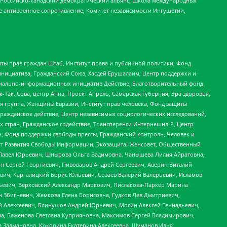
, Российско-канадский демократический альянс, Школа международных
е антивоенное сопротивление, Комитет независимости Ингушетии,
ты прав граждан Штаб, Институт права и публичной политики, Фонд
инициатива, Гражданский Союз, Хасдей Ерушалаим, Центр поддержки и
социально-информационных инициатив Действие, Благотворительный фонд
Так, Сова, центр Анна, Проект Апрель, Самарская губерния, Эра здоровья,
я группа, Женщины Евразии, Институт прав человека, Фонд защиты
Гражданское действие, Центр независимых социологических исследований,
стран, Гражданское содействие, Трансперенси Интернешнл-Р, Центр
н, Фонд поддержки свободы прессы, Гражданский контроль, Человек и
тут Развития Свободы Информации, Экозащита!-Женсовет, Общественный
й Павел Юрьевич, Шнырова Ольга Вадимовна, Чанышева Лилия Айратовна,
ин Сергей Георгиевич, Пивоваров Андрей Сергеевич, Аверин Виталий
вич, Каргалицкий Борис Юльевич, Созаев Валерий Валерьевич, Исламов
льевич, Верховский Александр Маркович, Пислакова-Паркер Марина
н Збигневич, Жемкова Елена Борисовна, Гудков Лев Дмитриевич,
й Алексеевич, Блинушов Андрей Юрьевич, Мосин Алексей Геннадьевич,
а, Баженова Светлана Куприяновна, Максимов Сергей Владимирович,
а Залмановна, Кокорина Екатерина Алексеевна, Шуманов Илья