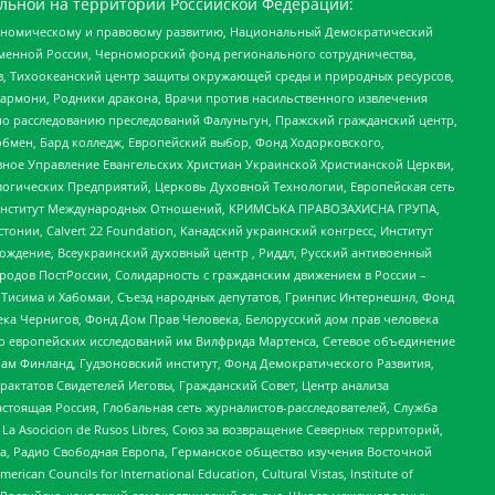
льной на территории Российской Федерации:
кономическому и правовому развитию, Национальный Демократический
менной России, Черноморский фонд регионального сотрудничества,
, Тихоокеанский центр защиты окружающей среды и природных ресурсов,
 Хармони, Родники дракона, Врачи против насильственного извлечения
по расследованию преследований Фалуньгун, Пражский гражданский центр,
бмен, Бард колледж, Европейский выбор, Фонд Ходорковского,
ное Управление Евангельских Христиан Украинской Христианской Церкви,
огических Предприятий, Церковь Духовной Технологии, Европейская сеть
ий Институт Международных Отношений, КРИМСЬКА ПРАВОЗАХИСНА ГРУПА,
стонии, Calvert 22 Foundation, Канадский украинский конгресс, Институт
ждение, Всеукраинский духовный центр , Риддл, Русский антивоенный
ародов ПостРоссии, Солидарность с гражданским движением в России –
в Тисима и Хабомаи, Съезд народных депутатов, Гринпис Интернешнл, Фонд
ека Чернигов, Фонд Дом Прав Человека, Белорусский дом прав человека
нтр европейских исследований им Вилфрида Мартенса, Сетевое объединение
Чам Финланд, Гудзоновский институт, Фонд Демократического Развития,
актатов Свидетелей Иеговы, Гражданский Совет, Центр анализа
астоящая Россия, Глобальная сеть журналистов-расследователей, Служба
a Asocicion de Rusos Libres, Союз за возвращение Северных территорий,
еста, Радио Свободная Европа, Германское общество изучения Восточной
ouncils for International Education, Cultural Vistas, Institute of