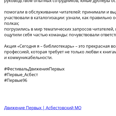
руководством опытных сотрудников, юные дублеры о
помогали в обслуживании читателей: принимали и выд
участвовали в каталогизации: узнали, как правильно 
полках;
погрузились в мир тематических запросов читателей, 
ощутили себя частью команды: почувствовали ответст
Акция «Сегодня я – библиотекарь» – это прекрасная 
профессией, которая требует не только любви к книга
и коммуникабельности.
#ФестивальДвиженияПервых
#Первые_Асбест
#Первые96
Движение Первых | Асбестовский МО