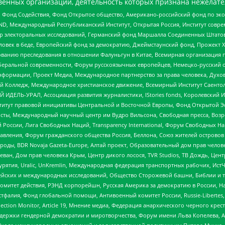
енных организаций, деятельность которых признана нежелате
 Фонд Содействия, Фонд Открытое общество, Американо-российский фонд по э
 Международный Республиканский Институт, Открытая Россия, Институт совре
р электоральных исследований, Германский фонд Маршалла Соединенных Штатов
еловек в беде, Европейский фонд за демократию, Джеймстаунский фонд, Прожект
дованию преследования в отношении Фалуньгун в Китае, Всемирная организация 
беральной современности, Форум русскоязычных европейцев, Немецко-русский о
формации, Проект Медиа, Международное партнерство за права человека, Духов
 Колледж, Международное христианское движение, Всемирный Институт Саентол
 ИДЕЛЬ-УРАЛ, Ассоциация развития журналистики, IStories fonds, Королевск
r, Институт правовой инициативы Центральной и Восточной Европы, Фонд Открытой Э
ты, Международный научный центр им Вудро Вильсона, Свободная пресса, Возро
России, Лига Свободных Наций, Transparеncy International, Форум Свободных Н
правления, Форум гражданского общества Россия, Беллона, Союз жителей острово
роды, BDR Novaja Gazeta-Europe, Алтай проект, Образовательный дом прав челов
еван, Дом прав человека Крым, Центр дикого лосося, TVR Studios, ТВ Дождь, Це
урятия, Uralic, UnKremlin, Международная федерация транспортных рабочих, Ист
ейских и международных исследований, Общество Сторожевой башни, Библии и тр
омитет действия, РЭНД корпорейшн, Русская Америка за демократию в России, Н
фалия, Фонд глобальной помощи, Антивоенный комитет России, Russie-Libertes, L
lection Monitor, Article 19, Мнение медиа, Федерация анархического черного кр
и гендерной демократии и миротворчества, Форум имени Льва Копелева, American C