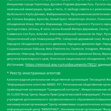
Инициатива города Череповца, Духовно-Родовая Держава Русь, Русское н
нелегальной иммиграции, Кровь и Честь, О свободе совести и о религиоз
Футбольного Клуба Динамо, Файзрахманисты, Мусульманская религиозная о
им. Степана Бандеры, Братство, Белый Крест, Misanthropic division, Рели
объединение Атака, Мечеть Мирмамеда, Община Коренного Русского народа
Артподготовка, Штольц, В честь иконы Божией Матери Державная, Сектор 1
Славянских Сил Руси, Алля-Аят, Благотворительный пансионат Ак Умут, Русск
Патриотический клуб-Новокузнецк/РПК, Сибирский державный союз, Фонд б
Народное объединение русского движения, Народное движение Адат, Народ
Социалистических Районов, Meta Platforms Inc, Facebook, Instagram, Wha
движение, Невоград, Молодежное Демократическое Движение Весна, Верхов
депутатов Красноярского края, Этническое национальное объединение, ЛГ
Источник:
https://minjust.gov.ru/ru/documents/7822/
данные
* Реестр иностранных агентов:
Калининградская региональная общественная организация "Экозащита!-Женсовет", Фонд содействия защите прав и свобод граждан "Общественный вердикт", Фонд "Институт Развития Свободы Информации", Частное учреждение "Информационное агентство МЕМО. РУ", Региональная общественная организация "Общественная комиссия по сохранению наследия академика Сахарова", Фонд поддержки свободы прессы, Санкт-Петербургская общественная правозащитная организация "Гражданский контроль", Межрегиональная общественная организация "Информационно-просветительский центр "Мемориал", Региональный Фонд "Центр Защиты Прав Средств Массовой Информации", с 05.12.2023 Фонд "Центр Защиты Прав Средств массовой информации", Региональная общественная благотворительная организация помощи беженцам и мигрантам "Гражданское содействие", Негосударственное образовательное учреждение дополнительного профессионального образования (повышение квалификации) специалистов "АКАДЕМИЯ ПО ПРАВАМ ЧЕЛОВЕКА", Свердловская региональная общественная организация "Сутяжник", Автономная некоммерческая организация "Центр независимых социологических исследований", Союз общественных объединений "Российский исследовательский центр по правам человека", Региональное общественное учреждение научно-информационный центр "МЕМОРИАЛ", Некоммерческая организация "Фонд защиты гласности", Автономная некоммерческая организация "Институт прав человека", Городская общественная организация "Екатеринбургское общество "МЕМОРИАЛ", Городская общественная организация "Рязанское историко-просветительское и правозащитное общество "Мемориал" (Рязанский Мемориал), Челябинский региональный орган общественной самодеятельности – женское общественное объединение "Женщины Евразии", Челябинский региональный орган общественной самодеятельности "Уральская правозащитная группа", Фонд содействия защите здоровья и социальной справедливости имени Андрея Рылькова, Автономная Некоммерческая Организация "Аналитический Центр Юрия Левады", Автономная некоммерческая организация социальной поддержки населения "Проект Апрель", Региональная общественная организация помощи женщинам и детям, находящимся в кризисной ситуации "Информационно-методический центр "Анна", Фонд содействия развитию массовых коммуникаций и правовому просвещению "Так-так-Так", Фонд содействия устойчивому развитию "Серебряная тайга", Свердловский региональный общественный фонд социальных проектов "Новое время", "Idel.Реалии", Кавказ.Реалии, Крым.Реалии, Телеканал Настоящее Время, Татаро-башкирская служба Радио Свобода (Azatliq Radiosi), Радио Свободная Европа/Радио Свобода (PCE/PC), "Сибирь.Реалии", "Фактограф", Благотворительный фонд помощи осужденным и их семьям, Автономная некоммерческая организация "Институт глобализации и социальных движений", Фонд "В защиту прав заключенных", Частное учреждение "Центр поддержки и содействия развитию средств массовой информации", Пензенский региональный общественный благотворительный фонд "Гражданский союз", "Север.Реалии", Некоммерческая организация Фонд "Правовая инициатива", Общество с ограниченной ответственностью "Радио Свободная Европа/Радио Свобода", Чешское информационное агентство "MEDIUM-ORIENT", Красноярская региональная общественная организация "Мы против СПИДа", Камалягин Денис Николаевич, Маркелов Сергей Евгеньевич, Пономарев Лев Александрович, Савицкая Людмила Алексеевна, Автоно