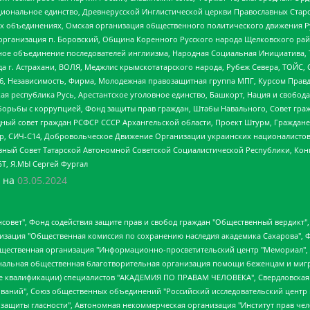
ациональное единство, Древнерусской Инглистической церкви Православных Ста
ных объединениях, Омская организация общественного политического движения Р
рганизация п. Боровский, Община Коренного Русского народа Щелковского район
гиозное объединение последователей инглиизма, Народная Социальная Инициатива,
 г. Астрахани, ВОЛЯ, Меджлис крымскотатарского народа, Рубеж Севера, ТОЙС, 
6, Независимость, Фирма, Молодежная правозащитная группа МПГ, Курсом Правд
ая республика Русь, Арестантское уголовное единство, Башкорт, Нация и свобода,
орьбы с коррупцией, Фонд защиты прав граждан, Штабы Навального, Совет гражд
ный совет граждан РСФСР СССР Архангельской области, Проект Штурм, Граждане 
tsApp, СИЧ-С14, Добровольческое Движение Организации украинских националисто
ный Совет Татарской Автономной Советской Социалистической Республики, Кон
БТ, Я.МЫ Сергей Фургал
 на
03.05.2024
мная некоммерческая организация "Центр по работе с проблемой насилия "НАСИЛИЮ.НЕТ", Межрегиональный профессиональный союз работников здравоохранения "Альянс врачей", Юридическое лицо, зарегистрированное в Латвийской Республике, SIA "Medusa Project" (регистрационный номер 40103797863, дата регистрации 10.06.2014), Некоммерческая организация "Фонд по борьбе с коррупцией", Автономная некоммерческая организация "Институт права и публичной политики", Баданин Роман Сергеевич, Гликин Максим Александрович, Железнова Мария Михайловна, Лукьянова Юлия Сергеевна, Маетная Елизавета Витальевна, Маняхин Петр Борисович, Чуракова Ольга Владимировна, Ярош Юлия Петровна, Юридическое лицо "The Insider SIA", зарегистрированное в Риге, Латвийская Республика (дата регистрации 26.06.2015), являющееся администратором доменного имени интернет-издания "The Insider SIA", https://theins.ru, Постернак Алексей Евгеньевич, Рубин Михаил Аркадьевич, Анин Роман Александрович, Юридическое лицо Istories fonds, зарегистрированное в Латвийской Республике (регистрационный номер 50008295751, дата регистрации 24.02.2020), Великовский Дмитрий Александрович, Долинина Ирина Николаевна, Мароховская Алеся Алексеевна, Шлейнов Роман Юрьевич, Шмагун Олеся Валентиновна, Общество с ограниченной ответственностью "Альтаир 2021", Общество с ограниченной ответственностью "Вега 2021", Общество с ограниченной ответственностью "Главный редактор 2021", Общество с ограниченной ответственностью "Ромашки монолит", Важенков Артем Валерьевич, Ивановская областная общественная организация "Центр гендерных исследований", Гурман Юрий Альбертович, Медиапроект "ОВД-Инфо", Егоров Владимир Владимирович, Жилинский Владимир Александрович, Общество с ограниченной ответственностью "ЗП", Иванова София Юрьевна, Карезина Инна Павловна, Кильтау Екатерина Викторовна, Петров Алексей Викторович, Пискунов Сергей Евгеньевич, Смирнов Сергей Сергеевич, Тихонов Михаил Сергеевич, Общество с ограниченной ответственностью "ЖУРНАЛИСТ-ИНОСТРАННЫЙ АГЕНТ", Арапова Галина Юрьевна, Вольтская Татьяна Анатольевна, Американская компания "Mason G.E.S. Anonymous Foundation" (США), являющаяся владельцем интернет-издания https://mnews.world/, Компания "Stichting Bellingcat", зарегистрированная в Нидерландах (дата регистрации 11.07.2018), Захаров Андрей Вячеславович, Клепиковская Екатерина Дмитриевна, Общество с ограниченной ответственностью "МЕМО", Перл Роман Александрович, Симонов Евгений Алексеевич, Соловьева Елена Анатольевна, Сотников Даниил Владимирович, Сурначева Елизавета Дмитриевна, Автономная некоммерческая организация по защите прав человека и информированию населения "Якутия – Наше Мнение", Общество с ограниченной ответственностью "Москоу диджитал медиа", с 26.01.2023 Общество с ограниченной ответственностью "Чайка Белые сады", Ветошкина Валерия Валерьевна, Заговора Максим Александрович, Межрегиональное общественное движение "Российская ЛГБТ - сеть", Оленичев Максим Владимирович, Павлов Иван Юрьевич, Скворцова Елена Сергеевна, Общество с ограниченной ответственностью "Как бы инагент", Кочетков Игорь Викторович, Общество с ограниченной ответственностью "Честные выборы", Еланчик Олег Александрович, Общество с ограниченной ответственностью "Нобелевский призыв", Гималова Регина Эмилевна, Григорьев Андрей Валерьевич, Григорьева Алина Александровна, Ассоциация по содействию защите прав призывников, альтернативнослужащих и военнослужащих "Правозащитная группа "Гражданин.Армия.Право", Хисамова Регина Фаритовна, Автономная некоммерческая организация по реализации социально-правовых программ "Лилит", Дальн