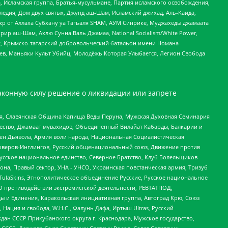
 Исламская группа, Братья-мусульмане, Партия исламского освобождения,
едия, Дом двух святых, Джунд аш-Шам, Исламский джихад, Аль-Каида,
жр от Аллаха Субхану уа Тагьаля SHAM, АУМ Синрике, Муджахеды джамаата
рир аш-Шам, Ахлю Сунна Валь Джамаа, National Socialism/White Power,
рг, Крымско-татарский добровольческий батальон имени Номана
оев, Маньяки Культ Убийц, Молодёжь Которая Улыбается, Легион Свобода
аконную силу решение о ликвидации или запрете
ья, Славянская Община Капища Веды Перуна, Мужская Духовная Семинария
щество, Джамаат мувахидов, Объединенный Вилайат Кабарды, Балкарии и
ден Дьявола, Армия воли народа, Национальная Социалистическая
роверов-Инглингов, Русский общенациональный союз, Движение против
усское национальное единство, Северное Братство, Клуб Болельщиков
а, Правый сектор, УНА - УНСО, Украинская повстанческая армия, Тризуб
 TulaSkins, Этнополитическое объединение Русские, Русское национальное
О противодействии экстремистской деятельности, РЕВТАТПОД,
ы и Единения, Каракольская инициативная группа, Автоград Крю, Союз
 Нация и свобода, W.H.С., Фалунь Дафа, Иртыш Ultras, Русский
ан СССР Прикубанского округа г. Краснодара, Мужское государство,