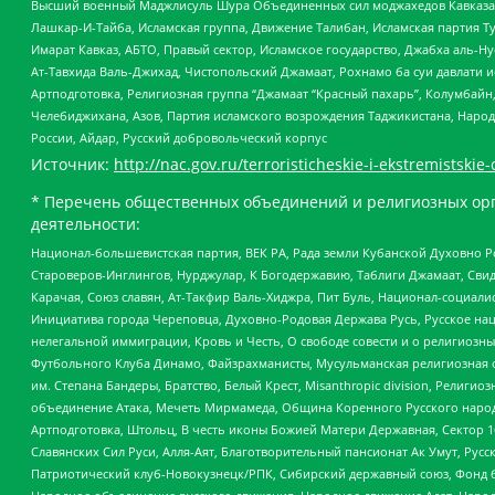
Высший военный Маджлисуль Шура Объединенных сил моджахедов Кавказа, Ко
Лашкар-И-Тайба, Исламская группа, Движение Талибан, Исламская партия Т
Имарат Кавказ, АБТО, Правый сектор, Исламское государство, Джабха аль-
Ат-Тавхида Валь-Джихад, Чистопольский Джамаат, Рохнамо ба суи давлати и
Артподготовка, Религиозная группа “Джамаат “Красный пахарь”, Колумбайн
Челебиджихана, Азов, Партия исламского возрождения Таджикистана, Народ
России, Айдар, Русский добровольческий корпус
Источник:
http://nac.gov.ru/terroristicheskie-i-ekstremistskie-
* Перечень общественных объединений и религиозных орг
деятельности:
Национал-большевистская партия, ВЕК РА, Рада земли Кубанской Духовно
Староверов-Инглингов, Нурджулар, К Богодержавию, Таблиги Джамаат, Сви
Карачая, Союз славян, Ат-Такфир Валь-Хиджра, Пит Буль, Национал-социал
Инициатива города Череповца, Духовно-Родовая Держава Русь, Русское н
нелегальной иммиграции, Кровь и Честь, О свободе совести и о религиоз
Футбольного Клуба Динамо, Файзрахманисты, Мусульманская религиозная о
им. Степана Бандеры, Братство, Белый Крест, Misanthropic division, Рели
объединение Атака, Мечеть Мирмамеда, Община Коренного Русского народа
Артподготовка, Штольц, В честь иконы Божией Матери Державная, Сектор 1
Славянских Сил Руси, Алля-Аят, Благотворительный пансионат Ак Умут, Русск
Патриотический клуб-Новокузнецк/РПК, Сибирский державный союз, Фонд б