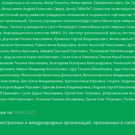
ужденным и их семьям, Фонд Тольятти, Новое время, Серебряная тайга, Так-Так-
, Фонд имени Андрея Рылькова, Сфера, Центр СИБАЛЬТ, Уральская правозащитна
невосточный центр развития гражданских инициатив и социального партнерства, 
 организаций, Частное учреждение в Калининграде Совета Министров северных 
бирь, Частное учреждение в Санкт-Петербурге Совета Министров Северных Стра
а, Информационное агентство МЕМО. РУ, Институт региональной прессы, Инсти
ч, Дзугкоева Регина Николаевна, Кривенко Сергей Владимирович, Милославски
настасия Евгеньевна, Ривина Анна Валерьевна, Бойко Анатолий Николаевич, Дуг
ошель Ирина Ароновна, Шведов Григорий Сергеевич, Пономарев Лев Александро
ч, Цирульников Борис Альбертович, Гасан Ольга Павловна, Паутов Юрий Анато
Акимова Татьяна Николаевна, Золотарева Екатерина Александровна, Рачинский Я
Сергеевна, Аверин Владимир Анатольевич, Щур Татьяна Михайловна, Щур Никола
Анатольевна, Мельникова Валентина Дмитриевна, Вититинова Елена Владимировн
 Алексеевна, Закс Елена Владимировна, Буртина Елена Юрьевна, Гендель Людмил
рохоров Вадим Юрьевич, Шахова Елена Владимировна, Подузов Сергей Васильеви
й Ефимович, Сухих Дарья Николаевна, Орлов Олег Петрович, Добровольская Анн
нсон Лев Семенович, Локшина Татьяна Иосифовна, Орлов Олег Петрович, Поляк
ые на
24.03.2022
ностранных и международных организаций, признанных в соотв