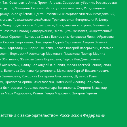
Так, Сова, центр Анна, Проект Апрель, Самарская губерния, Эра здоровья,
я группа, Женщины Евразии, Институт прав человека, Фонд защиты
Гражданское действие, Центр независимых социологических исследований,
стран, Гражданское содействие, Трансперенси Интернешнл-Р, Центр
н, Фонд поддержки свободы прессы, Гражданский контроль, Человек и
тут Развития Свободы Информации, Экозащита!-Женсовет, Общественный
й Павел Юрьевич, Шнырова Ольга Вадимовна, Чанышева Лилия Айратовна,
ин Сергей Георгиевич, Пивоваров Андрей Сергеевич, Аверин Виталий
вич, Каргалицкий Борис Юльевич, Созаев Валерий Валерьевич, Исламов
льевич, Верховский Александр Маркович, Пислакова-Паркер Марина
н Збигневич, Жемкова Елена Борисовна, Гудков Лев Дмитриевич,
й Алексеевич, Блинушов Андрей Юрьевич, Мосин Алексей Геннадьевич,
а, Баженова Светлана Куприяновна, Максимов Сергей Владимирович,
а Залмановна, Кокорина Екатерина Алексеевна, Шуманов Илья
ч, Протасова Ирина Вячеславовна, Литинский Леонид Борисович,
а Дмитриевна, Королева Александра Евгеньевна, Смирнов Владимир
ова Мара Федоровна, Резник Генри Маркович, Захаров Герман
етствии с законодательством Российской Федерации