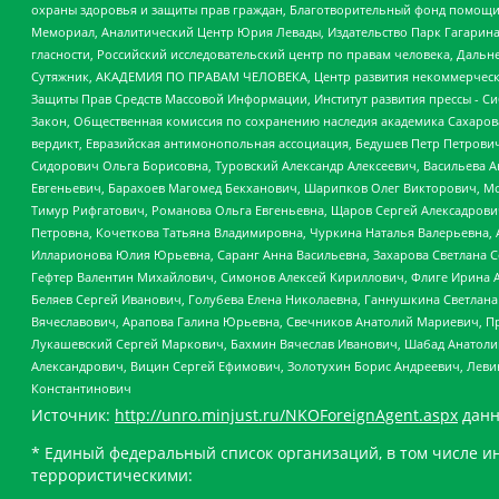
охраны здоровья и защиты прав граждан, Благотворительный фонд помощи ос
Мемориал, Аналитический Центр Юрия Левады, Издательство Парк Гагарина
гласности, Российский исследовательский центр по правам человека, Даль
Сутяжник, АКАДЕМИЯ ПО ПРАВАМ ЧЕЛОВЕКА, Центр развития некоммерческих
Защиты Прав Средств Массовой Информации, Институт развития прессы - Си
Закон, Общественная комиссия по сохранению наследия академика Сахаров
вердикт, Евразийская антимонопольная ассоциация, Бедушев Петр Петрови
Сидорович Ольга Борисовна, Туровский Александр Алексеевич, Васильева А
Евгеньевич, Барахоев Магомед Бекханович, Шарипков Олег Викторович, М
Тимур Рифгатович, Романова Ольга Евгеньевна, Щаров Сергей Алексадрови
Петровна, Кочеткова Татьяна Владимировна, Чуркина Наталья Валерьевна, 
Илларионова Юлия Юрьевна, Саранг Анна Васильевна, Захарова Светлана 
Гефтер Валентин Михайлович, Симонов Алексей Кириллович, Флиге Ирина 
Беляев Сергей Иванович, Голубева Елена Николаевна, Ганнушкина Светлана
Вячеславович, Арапова Галина Юрьевна, Свечников Анатолий Мариевич, П
Лукашевский Сергей Маркович, Бахмин Вячеслав Иванович, Шабад Анатоли
Александрович, Вицин Сергей Ефимович, Золотухин Борис Андреевич, Леви
Константинович
Источник:
http://unro.minjust.ru/NKOForeignAgent.aspx
данн
* Единый федеральный список организаций, в том числе и
террористическими: