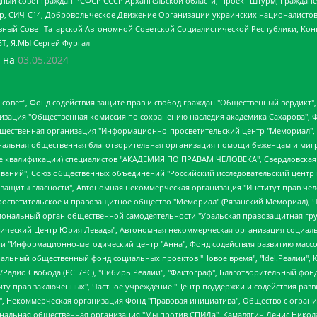
ный совет граждан РСФСР СССР Архангельской области, Проект Штурм, Граждане 
tsApp, СИЧ-С14, Добровольческое Движение Организации украинских националисто
ный Совет Татарской Автономной Советской Социалистической Республики, Кон
БТ, Я.МЫ Сергей Фургал
 на
03.05.2024
мная некоммерческая организация "Центр по работе с проблемой насилия "НАСИЛИЮ.НЕТ", Межрегиональный профессиональный союз работников здравоохранения "Альянс врачей", Юридическое лицо, зарегистрированное в Латвийской Республике, SIA "Medusa Project" (регистрационный номер 40103797863, дата регистрации 10.06.2014), Некоммерческая организация "Фонд по борьбе с коррупцией", Автономная некоммерческая организация "Институт права и публичной политики", Баданин Роман Сергеевич, Гликин Максим Александрович, Железнова Мария Михайловна, Лукьянова Юлия Сергеевна, Маетная Елизавета Витальевна, Маняхин Петр Борисович, Чуракова Ольга Владимировна, Ярош Юлия Петровна, Юридическое лицо "The Insider SIA", зарегистрированное в Риге, Латвийская Республика (дата регистрации 26.06.2015), являющееся администратором доменного имени интернет-издания "The Insider SIA", https://theins.ru, Постернак Алексей Евгеньевич, Рубин Михаил Аркадьевич, Анин Роман Александрович, Юридическое лицо Istories fonds, зарегистрированное в Латвийской Республике (регистрационный номер 50008295751, дата регистрации 24.02.2020), Великовский Дмитрий Александрович, Долинина Ирина Николаевна, Мароховская Алеся Алексеевна, Шлейнов Роман Юрьевич, Шмагун Олеся Валентиновна, Общество с ограниченной ответственностью "Альтаир 2021", Общество с ограниченной ответственностью "Вега 2021", Общество с ограниченной ответственностью "Главный редактор 2021", Общество с ограниченной ответственностью "Ромашки монолит", Важенков Артем Валерьевич, Ивановская областная общественная организация "Центр гендерных исследований", Гурман Юрий Альбертович, Медиапроект "ОВД-Инфо", Егоров Владимир Владимирович, Жилинский Владимир Александрович, Общество с ограниченной ответственностью "ЗП", Иванова София Юрьевна, Карезина Инна Павловна, Кильтау Екатерина Викторовна, Петров Алексей Викторович, Пискунов Сергей Евгеньевич, Смирнов Сергей Сергеевич, Тихонов Михаил Сергеевич, Общество с ограниченной ответственностью "ЖУРНАЛИСТ-ИНОСТРАННЫЙ АГЕНТ", Арапова Галина Юрьевна, Вольтская Татьяна Анатольевна, Американская компания "Mason G.E.S. Anonymous Foundation" (США), являющаяся владельцем интернет-издания https://mnews.world/, Компания "Stichting Bellingcat", зарегистрированная в Нидерландах (дата регистрации 11.07.2018), Захаров Андрей Вячеславович, Клепиковская Екатерина Дмитриевна, Общество с ограниченной ответственностью "МЕМО", Перл Роман Александрович, Симонов Евгений Алексеевич, Соловьева Елена Анатольевна, Сотников Даниил Владимирович, Сурначева Елизавета Дмитриевна, Автономная некоммерческая организация по защите прав человека и информированию населения "Якутия – Наше Мнение", Общество с ограниченной ответственностью "Москоу диджитал медиа", с 26.01.2023 Общество с ограниченной ответственностью "Чайка Белые сады", Ветошкина Валерия Валерьевна, Заговора Максим Александрович, Межрегиональное общественное движение "Российская ЛГБТ - сеть", Оленичев Максим Владимирович, Павлов Иван Юрьевич, Скворцова Елена Сергеевна, Общество с ограниченной ответственностью "Как бы инагент", Кочетков Игорь Викторович, Общество с ограниченной ответственностью "Честные выборы", Еланчик Олег Александрович, Общество с ограниченной ответственностью "Нобелевский призыв", Гималова Регина Эмилевна, Григорьев Андрей Валерьевич, Григорьева Алина Александровна, Ассоциация по содействию защите прав призывников, альтернативнослужащих и военнослужащих "Правозащитная группа "Гражданин.Армия.Право", Хисамова Регина Фаритовна, Автономная некоммерческая организация по реализации социально-правовых программ "Лилит", Дальн