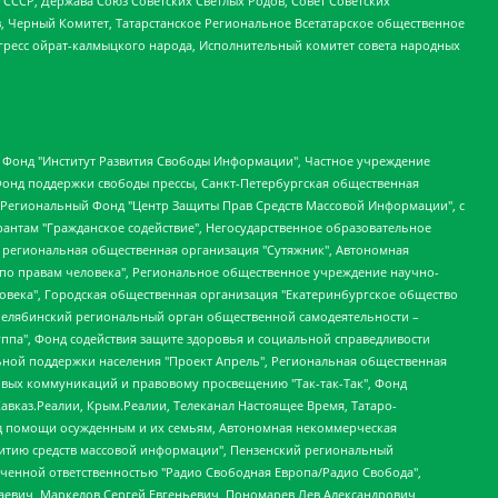
СССР, Держава Союз Советских Светлых Родов, Совет Советских
в, Черный Комитет, Татарстанское Региональное Всетатарское общественное
гресс ойрат-калмыцкого народа, Исполнительный комитет совета народных
евосточное общественное движение "Маяк", Санкт-Петербургская ЛГБТ-инициативная группа "Выход", Инициативная группа ЛГБТ+ "Реверс", Алексеев Андрей Викторович, Бекбулатова Таисия Львовна, Беляев Иван Михайлович, Владыкина Елена Сергеевна, Гельман Марат Александрович, Никульшина Вероника Юрьевна, Толоконникова Надежда Андреевна, Шендерович Виктор Анатольевич, Общество с ограниченной ответственностью "Данное сообщение", Общество с ограниченной ответственностью Издательский дом "Новая глава", Айнбиндер Александра Александровна, Московский комьюнити-центр для ЛГБТ+инициатив, Благотворительный фонд развития филантропии, Deutsche Welle (Германия, Kurt-Schumacher-Strasse 3, 53113 Bonn), Борзунова Мария Михайловна, Воробьев Виктор Викторович, Голубева Анна Львовна, Константинова Алла Михайловна, Малкова Ирина Владимировна, Мурадов Мурад Абдулгалимович, Осетинская Елизавета Николаевна, Понасенков Евгений Николаевич, Ганапольский Матвей Юрьевич, Киселев Евгений Алексеевич, Борухович Ирина Григорьевна, Дремин Иван Тимофеевич, Дубровский Дмитрий Викторович, Красноярская региональная общественная организация поддержки и развития альтернативных образовательных технологий и межкультурных коммуникаций "ИНТЕРРА", Маяковская Екатерина Алексеевна, Фейгин Марк Захарович, Филимонов Андрей Викторович, Дзугкоева Регина Николаевна, Доброхотов Роман Александрович, Дудь Юрий Александрович, Елкин Сергей Владимирович, Кругликов Кирилл Игоревич, Сабунаева Мария Леонидовна, Семенов Алексей Владимирович, Шаинян Карен Багратович, Шульман Екатерина Михайловна, Асафьев Артур Валерьевич, Вахштайн Виктор Семенович, Венедиктов Алексей Алексеевич, Лушникова Екатерина Евгеньевна, Волков Леонид Михайлович, Невзоров Александр Глебович, Пархоменко Сергей Борисович, Сироткин Ярослав Николаевич, Кара-Мурза Владимир Владимирович, Баранова Наталья Владимировна, Гозман Леонид Яковлевич, Кагарлицкий Борис Юльевич, Климарев Михаил Валерьевич, Милов Владимир Станиславович, Автономная некоммерческая организация Краснодарский центр современного искусства "Типография", Моргенштерн Алишер Тагирович, Соболь Любовь Эдуардовна, Общество с ограниченной ответственностью "ЛИЗА НОРМ", Каспаров Гарри Кимович, Ходорковский Михаил Борисович, Общество с ограниченной ответственностью "Апрельские тезисы", Данилович Ирина Брониславовна, Кашин Олег Владимирович, Петров Николай Владимирович, Пивоваров Алексей Владимирович, Соколов Михаил Владимирович, Цветкова Юлия Владимировна, Чичваркин Евгений Александрович, Комитет против пыток/Команда против пыток, Общество с ограниченной ответственностью "Первый научный", Общество с ограниченной ответственностью "Вертолет и ко", Белоцерковская Вероника Борисовна, Кац Максим Евгеньевич, Лазарева Татьяна Юрьевна, Шаведдинов Руслан Табризович, Яшин Илья Валерьевич, Общество с ограниченной ответственностью "Иноагент ААВ", Алешковский Дмитрий Петрович, Альбац Евгения Марковна, Быков Дмитрий Львович, Галямина Юлия Евгеньевна, Лойко Сергей Леонидович, Мартынов Кирилл Константинович, Медведев Сергей Александрович, Крашенинников Федор Геннадиевич, Гордеева Катерина Вл