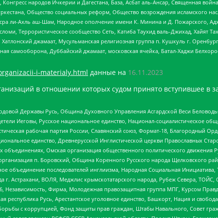
нгресс народов Ичкерии и Дагестана, База, Асбат аль-Ансар, Священная война,
уркестана, Общество социальных реформ, Общество возрождения исламского насл
Нусра ли-Ахль аш-Шам, Народное ополчение имени К. Минина и Д. Пожарского, Ад
сломи, Террористическое сообщество Сеть, Катиба Таухид валь-Джихад, Хайят Тах
, Хатлонский джамаат, Мусульманская религиозная группа п. Кушкуль г. Оренбу
ная самооборона, Дуббайский джамаат, московская ячейка, Батал-Хаджи Белхор
organizacii-i-materialy.html
данные на
16.11.2023
анизаций в отношении которых судом принято вступившее в з
 Родовой Державы Русь, Община Духовного Управления Асгардской Веси Беловод
детели Иеговы, Русское национальное единство, Национал-социалистическое об
истическая рабочая партия России, Славянский союз, Формат-18, Благородный Ор
ациональное единство, Древнерусской Инглистической церкви Православных Ста
ных объединениях, Омская организация общественного политического движения Р
рганизация п. Боровский, Община Коренного Русского народа Щелковского район
гиозное объединение последователей инглиизма, Народная Социальная Инициатива,
 г. Астрахани, ВОЛЯ, Меджлис крымскотатарского народа, Рубеж Севера, ТОЙС, 
6, Независимость, Фирма, Молодежная правозащитная группа МПГ, Курсом Правд
ая республика Русь, Арестантское уголовное единство, Башкорт, Нация и свобода,
орьбы с коррупцией, Фонд защиты прав граждан, Штабы Навального, Совет гражд