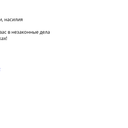
и, насилия
вас в незаконные дела
ах!
О