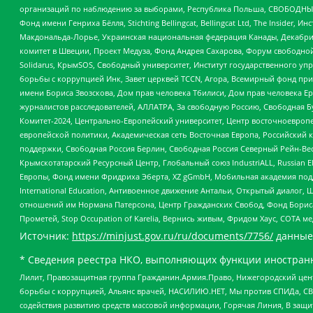
организаций по наблюдению за выборами, Республика Польша, СВОБОДНЫЙ
Фонд имени Генриха Бёлля, Stichting Bellingcat, Bellingcat Ltd, The Inside
Макдональда-Лорье, Украинская национальная федерация Канады, Декабрис
комитет в Швеции, Проект Медуза, Фонд Андрея Сахарова, Форум свободной 
Solidarus, КрымSOS, Свободный университет, Институт государственного у
борьбы с коррупцией Инк, Завет церквей TCCN, Агора, Всемирный фонд при
имени Бориса Звозскова, Дом прав человека Тбилиси, Дом прав человека Ер
журналистов расследователей, АЛЛАТРА, За свободную Россию, Свободная Б
Комитет-2024, Центрально-Европейский университет, Центр восточноевроп
европейской политики, Академическая сеть Восточная Европа, Российский к
поддержки, Свободная Россия Берлин, Свободная Россия Северный Рейн-Вест
Крымскотатарский Ресурсный Центр, Глобальный союз IndustriALL, Russian E
Европы, Фонд имени Фридриха Эберта, XZ gGmbH, Мобильная академия поддержк
International Education, Антивоенное движение Антальи, Открытый диало
отношений им Нормана Патерсона, Центр Гражданских Свобод, Фонд Бориса
Прометей, Stop Occupation of Karelia, Вернись живым, Фридом Хаус, СОТА 
Источник:
https://minjust.gov.ru/ru/documents/7756/
данные
* Сведения реестра НКО, выполняющих функции иностранн
Лилит, Правозащитная группа Гражданин.Армия.Право, Нижегородский цент
борьбы с коррупцией, Альянс врачей, НАСИЛИЮ.НЕТ, Мы против СПИДа, СВЕ
содействия развитию средств массовой информации, Горячая Линия, В защ