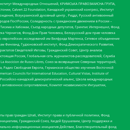
ий Институт Международных Отношений, КРИМСЬКА ПРАВОЗАХИСНА ГРУПА,
стонии, Calvert 22 Foundation, Канадский украинский конгресс, Институт
ждение, Всеукраинский духовный центр , Риддл, Русский антивоенный
ародов ПостРоссии, Солидарность с гражданским движением в России –
в Тисима и Хабомаи, Съезд народных депутатов, Гринпис Интернешнл, Фонд
ека Чернигов, Фонд Дом Прав Человека, Белорусский дом прав человека
нтр европейских исследований им Вилфрида Мартенса, Сетевое объединение
Чам Финланд, Гудзоновский институт, Фонд Демократического Развития,
актатов Свидетелей Иеговы, Гражданский Совет, Центр анализа
астоящая Россия, Глобальная сеть журналистов-расследователей, Служба
a Asocicion de Rusos Libres, Союз за возвращение Северных территорий,
еста, Радио Свободная Европа, Германское общество изучения Восточной
ouncils for International Education, Cultural Vistas, Institute of
, Российско-канадский демократический альянс, Школа международных
е антивоенное сопротивление, Комитет независимости Ингушетии,
ты прав граждан Штаб, Институт права и публичной политики, Фонд
инициатива, Гражданский Союз, Хасдей Ерушалаим, Центр поддержки и
социально-информационных инициатив Действие, Благотворительный фонд