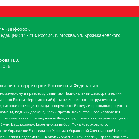
ИА «Инфорос».
едакции: 117218, Россия, г. Москва, ул. Кржижановского,
хова Н.В.
2026
льной на территории Российской Федерации:
кономическому и правовому развитию, Национальный Демократический
менной России, Черноморский фонд регионального сотрудничества,
, Тихоокеанский центр защиты окружающей среды и природных ресурсов,
 Хармони, Родники дракона, Врачи против насильственного извлечения
по расследованию преследований Фалуньгун, Пражский гражданский центр,
бмен, Бард колледж, Европейский выбор, Фонд Ходорковского,
ное Управление Евангельских Христиан Украинской Христианской Церкви,
огических Предприятий, Церковь Духовной Технологии, Европейская сеть