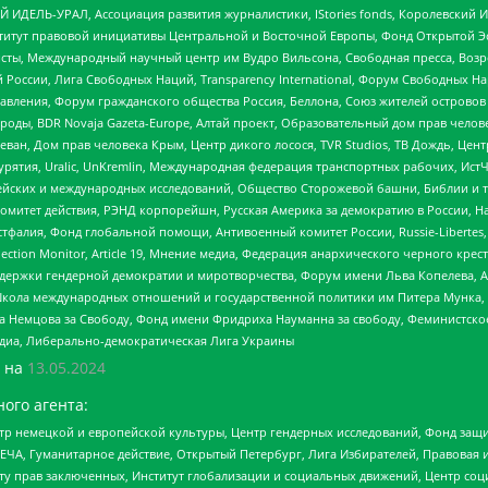
 ИДЕЛЬ-УРАЛ, Ассоциация развития журналистики, IStories fonds, Королевск
r, Институт правовой инициативы Центральной и Восточной Европы, Фонд Открытой Э
ты, Международный научный центр им Вудро Вильсона, Свободная пресса, Возро
России, Лига Свободных Наций, Transparеncy International, Форум Свободных Н
правления, Форум гражданского общества Россия, Беллона, Союз жителей острово
роды, BDR Novaja Gazeta-Europe, Алтай проект, Образовательный дом прав челов
еван, Дом прав человека Крым, Центр дикого лосося, TVR Studios, ТВ Дождь, Це
урятия, Uralic, UnKremlin, Международная федерация транспортных рабочих, Ист
ейских и международных исследований, Общество Сторожевой башни, Библии и тр
омитет действия, РЭНД корпорейшн, Русская Америка за демократию в России, Н
фалия, Фонд глобальной помощи, Антивоенный комитет России, Russie-Libertes, L
lection Monitor, Article 19, Мнение медиа, Федерация анархического черного кр
и гендерной демократии и миротворчества, Форум имени Льва Копелева, American C
г, Школа международных отношений и государственной политики им Питера Мунка
 Немцова за Свободу, Фонд имени Фридриха Науманна за свободу, Феминистско
медиа, Либерально-демократическая Лига Украины
 на
13.05.2024
ого агента:
р немецкой и европейской культуры, Центр гендерных исследований, Фонд защи
ЧА, Гуманитарное действие, Открытый Петербург, Лига Избирателей, Правовая 
иту прав заключенных, Институт глобализации и социальных движений, Центр 