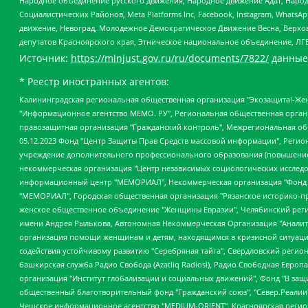
Народное объединение русского движения, Народное движение Адат, Народ
Социалистических Районов, Meta Platforms Inc, Facebook, Instagram, Wha
движение, Невоград, Молодежное Демократическое Движение Весна, Верхов
депутатов Красноярского края, Этническое национальное объединение, ЛГ
Источник:
https://minjust.gov.ru/ru/documents/7822/
данные
* Реестр иностранных агентов:
Калининградская региональная общественная организация "Экозащита!-Женсовет", Фонд содействия защите прав и свобод граждан "Общественный вердикт", Фонд "Институт Развития Свободы Информации", Частное учреждение "Информационное агентство МЕМО. РУ", Региональная общественная организация "Общественная комиссия по сохранению наследия академика Сахарова", Фонд поддержки свободы прессы, Санкт-Петербургская общественная правозащитная организация "Гражданский контроль", Межрегиональная общественная организация "Информационно-просветительский центр "Мемориал", Региональный Фонд "Центр Защиты Прав Средств Массовой Информации", с 05.12.2023 Фонд "Центр Защиты Прав Средств массовой информации", Региональная общественная благотворительная организация помощи беженцам и мигрантам "Гражданское содействие", Негосударственное образовательное учреждение дополнительного профессионального образования (повышение квалификации) специалистов "АКАДЕМИЯ ПО ПРАВАМ ЧЕЛОВЕКА", Свердловская региональная общественная организация "Сутяжник", Автономная некоммерческая организация "Центр независимых социологических исследований", Союз общественных объединений "Российский исследовательский центр по правам человека", Региональное общественное учреждение научно-информационный центр "МЕМОРИАЛ", Некоммерческая организация "Фонд защиты гласности", Автономная некоммерческая организация "Институт прав человека", Городская общественная организация "Екатеринбургское общество "МЕМОРИАЛ", Городская общественная организация "Рязанское историко-просветительское и правозащитное общество "Мемориал" (Рязанский Мемориал), Челябинский региональный орган общественной самодеятельности – женское общественное объединение "Женщины Евразии", Челябинский региональный орган общественной самодеятельности "Уральская правозащитная группа", Фонд содействия защите здоровья и социальной справедливости имени Андрея Рылькова, Автономная Некоммерческая Организация "Аналитический Центр Юрия Левады", Автономная некоммерческая организация социальной поддержки населения "Проект Апрель", Региональная общественная организация помощи женщинам и детям, находящимся в кризисной ситуации "Информационно-методический центр "Анна", Фонд содействия развитию массовых коммуникаций и правовому просвещению "Так-так-Так", Фонд содействия устойчивому развитию "Серебряная тайга", Свердловский региональный общественный фонд социальных проектов "Новое время", "Idel.Реалии", Кавказ.Реалии, Крым.Реалии, Телеканал Настоящее Время, Татаро-башкирская служба Радио Свобода (Azatliq Radiosi), Радио Свободная Европа/Радио Свобода (PCE/PC), "Сибирь.Реалии", "Фактограф", Благотворительный фонд помощи осужденным и их семьям, Автономная некоммерческая организация "Институт глобализации и социальных движений", Фонд "В защиту прав заключенных", Частное учреждение "Центр поддержки и содействия развитию средств массовой информации", Пензенский региональный общественный благотворительный фонд "Гражданский союз", "Север.Реалии", Некоммерческая организация Фонд "Правовая инициатива", Общество с ограниченной ответственностью "Радио Свободная Европа/Радио Свобода", Чешское информационное агентство "MEDIUM-ORIENT", Красноярская региональная общественная организация "Мы против СПИДа", Камалягин Денис Николаевич, Маркелов Сергей Евгеньевич, Пономарев Лев Александрович, Савицкая Людмила Алексеевна, Автоно