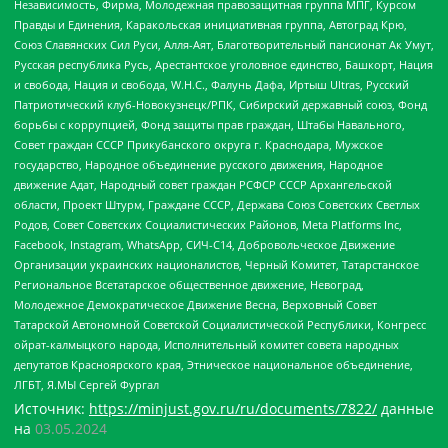
Независимость, Фирма, Молодежная правозащитная группа МПГ, Курсом
Правды и Единения, Каракольская инициативная группа, Автоград Крю,
Союз Славянских Сил Руси, Алля-Аят, Благотворительный пансионат Ак Умут,
Русская республика Русь, Арестантское уголовное единство, Башкорт, Нация
и свобода, Нация и свобода, W.H.С., Фалунь Дафа, Иртыш Ultras, Русский
Патриотический клуб-Новокузнецк/РПК, Сибирский державный союз, Фонд
борьбы с коррупцией, Фонд защиты прав граждан, Штабы Навального,
Совет граждан СССР Прикубанского округа г. Краснодара, Мужское
государство, Народное объединение русского движения, Народное
движение Адат, Народный совет граждан РСФСР СССР Архангельской
области, Проект Штурм, Граждане СССР, Держава Союз Советских Светлых
Родов, Совет Советских Социалистических Районов, Meta Platforms Inc,
Facebook, Instagram, WhatsApp, СИЧ-С14, Добровольческое Движение
Организации украинских националистов, Черный Комитет, Татарстанское
Региональное Всетатарское общественное движение, Невоград,
Молодежное Демократическое Движение Весна, Верховный Совет
Татарской Автономной Советской Социалистической Республики, Конгресс
ойрат-калмыцкого народа, Исполнительный комитет совета народных
депутатов Красноярского края, Этническое национальное объединение,
ЛГБТ, Я.МЫ Сергей Фургал
Источник:
https://minjust.gov.ru/ru/documents/7822/
данные
на
03.05.2024