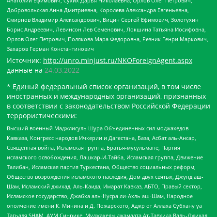
Анатолий Ефимович, Сухих Дарья Николаевна, Орлов Олег Петрович,
Добровольская Анна Дмитриевна, Королева Александра Евгеньевна,
Смирнов Владимир Александрович, Вицин Сергей Ефимович, Золотухин
Борис Андреевич, Левинсон Лев Семенович, Локшина Татьяна Иосифовна,
Орлов Олег Петрович, Полякова Мара Федоровна, Резник Генри Маркович,
Захаров Герман Константинович
Источник:
http://unro.minjust.ru/NKOForeignAgent.aspx
данные на
24.03.2022
* Единый федеральный список организаций, в том числе
иностранных и международных организаций, признанных
в соответствии с законодательством Российской Федерации
террористическими:
Высший военный Маджлисуль Шура Объединенных сил моджахедов
Кавказа, Конгресс народов Ичкерии и Дагестана, База, Асбат аль-Ансар,
Священная война, Исламская группа, Братья-мусульмане, Партия
исламского освобождения, Лашкар-И-Тайба, Исламская группа, Движение
Талибан, Исламская партия Туркестана, Общество социальных реформ,
Общество возрождения исламского наследия, Дом двух святых, Джунд аш-
Шам, Исламский джихад, Аль-Каида, Имарат Кавказ, АБТО, Правый сектор,
Исламское государство, Джабха аль-Нусра ли-Ахль аш-Шам, Народное
ополчение имени К. Минина и Д. Пожарского, Аджр от Аллаха Субхану уа
Тагьаля SHAM, АУМ Синрике, Муджахеды джамаата Ат-Тавхида Валь-Джихад,