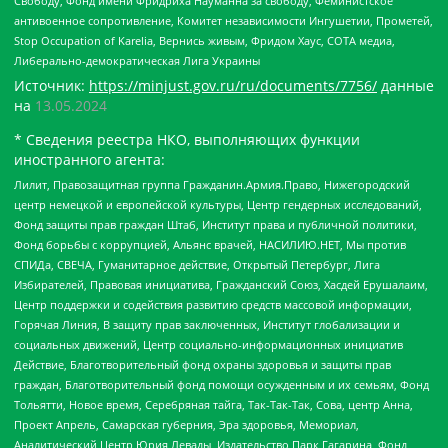
Свободу, Фонд имени Фридриха Науманна за свободу, Феминистское
антивоенное сопротивление, Комитет независимости Ингушетии, Прометей,
Stop Occupation of Karelia, Вернись живым, Фридом Хаус, СОТА медиа,
Либерально-демократическая Лига Украины
Источник:
https://minjust.gov.ru/ru/documents/7756/
данные
на
13.05.2024
* Сведения реестра НКО, выполняющих функции
иностранного агента:
Лилит, Правозащитная группа Гражданин.Армия.Право, Нижегородский
центр немецкой и европейской культуры, Центр гендерных исследований,
Фонд защиты прав граждан Штаб, Институт права и публичной политики,
Фонд борьбы с коррупцией, Альянс врачей, НАСИЛИЮ.НЕТ, Мы против
СПИДа, СВЕЧА, Гуманитарное действие, Открытый Петербург, Лига
Избирателей, Правовая инициатива, Гражданский Союз, Хасдей Ерушалаим,
Центр поддержки и содействия развитию средств массовой информации,
Горячая Линия, В защиту прав заключенных, Институт глобализации и
социальных движений, Центр социально-информационных инициатив
Действие, Благотворительный фонд охраны здоровья и защиты прав
граждан, Благотворительный фонд помощи осужденным и их семьям, Фонд
Тольятти, Новое время, Серебряная тайга, Так-Так-Так, Сова, центр Анна,
Проект Апрель, Самарская губерния, Эра здоровья, Мемориал,
Аналитический Центр Юрия Левады, Издательство Парк Гагарина, Фонд