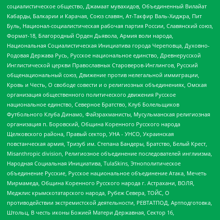
социалистическое общество, Джамаат мувахидов, Объединенный Вилайат
Кабарды, Балкарии и Карачая, Союз славян, Ат-Такфир Валь-Хиджра, Пит
Буль, Национал-социалистическая рабочая партия России, Славянский союз,
Формат-18, Благородный Орден Дьявола, Армия воли народа,
Национальная Социалистическая Инициатива города Череповца, Духовно-
Родовая Держава Русь, Русское национальное единство, Древнерусской
Инглистической церкви Православных Староверов-Инглингов, Русский
общенациональный союз, Движение против нелегальной иммиграции,
Кровь и Честь, О свободе совести и о религиозных объединениях, Омская
организация общественного политического движения Русское
национальное единство, Северное Братство, Клуб Болельщиков
Футбольного Клуба Динамо, Файзрахманисты, Мусульманская религиозная
организация п. Боровский, Община Коренного Русского народа
Щелковского района, Правый сектор, УНА - УНСО, Украинская
повстанческая армия, Тризуб им. Степана Бандеры, Братство, Белый Крест,
Misanthropic division, Религиозное объединение последователей инглиизма,
Народная Социальная Инициатива, TulaSkins, Этнополитическое
объединение Русские, Русское национальное объединение Атака, Мечеть
Мирмамеда, Община Коренного Русского народа г. Астрахани, ВОЛЯ,
Меджлис крымскотатарского народа, Рубеж Севера, ТОЙС, О
противодействии экстремистской деятельности, РЕВТАТПОД, Артподготовка,
Штольц, В честь иконы Божией Матери Державная, Сектор 16,