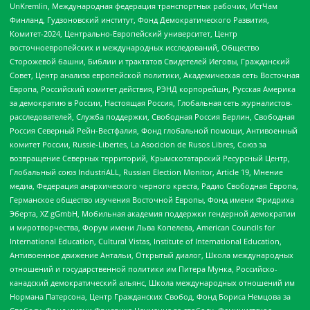
UnKremlin, Международная федерация транспортных рабочих, ИстЧам
Финланд, Гудзоновский институт, Фонд Демократического Развития,
Комитет-2024, Центрально-Европейский университет, Центр
восточноевропейских и международных исследований, Общество
Сторожевой башни, Библии и трактатов Свидетелей Иеговы, Гражданский
Совет, Центр анализа европейской политики, Академическая сеть Восточная
Европа, Российский комитет действия, РЭНД корпорейшн, Русская Америка
за демократию в России, Настоящая Россия, Глобальная сеть журналистов-
расследователей, Служба поддержки, Свободная Россия Берлин, Свободная
Россия Северный Рейн-Вестфалия, Фонд глобальной помощи, Антивоенный
комитет России, Russie-Libertes, La Asocicion de Rusos Libres, Союз за
возвращение Северных территорий, Крымскотатарский Ресурсный Центр,
Глобальный союз IndustriALL, Russian Election Monitor, Article 19, Мнение
медиа, Федерация анархического черного креста, Радио Свободная Европа,
Германское общество изучения Восточной Европы, Фонд имени Фридриха
Эберта, XZ gGmbH, Мобильная академия поддержки гендерной демократии
и миротворчества, Форум имени Льва Копелева, American Councils for
International Education, Cultural Vistas, Institute of International Education,
Антивоенное движение Антальи, Открытый диалог, Школа международных
отношений и государственной политики им Питера Мунка, Российско-
канадский демократический альянс, Школа международных отношений им
Нормана Патерсона, Центр Гражданских Свобод, Фонд Бориса Немцова за