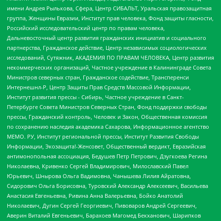
имени Андрея Рылькова, Сфера, Центр СИБАЛЬТ, Уральская правозащитная
группа, Женщины Евразии, Институт прав человека, Фонд защиты гласности,
Российский исследовательский центр по правам человека,
Дальневосточный центр развития гражданских инициатив и социального
партнерства, Гражданское действие, Центр независимых социологических
исследований, Сутяжник, АКАДЕМИЯ ПО ПРАВАМ ЧЕЛОВЕКА, Центр развития
некоммерческих организаций, Частное учреждение в Калининграде Совета
Министров северных стран, Гражданское содействие, Трансперенси
Интернешнл-Р, Центр Защиты Прав Средств Массовой Информации,
Институт развития прессы - Сибирь, Частное учреждение в Санкт-
Петербурге Совета Министров Северных Стран, Фонд поддержки свободы
прессы, Гражданский контроль, Человек и Закон, Общественная комиссия
по сохранению наследия академика Сахарова, Информационное агентство
МЕМО. РУ, Институт региональной прессы, Институт Развития Свободы
Информации, Экозащита!-Женсовет, Общественный вердикт, Евразийская
антимонопольная ассоциация, Бедушев Петр Петрович, Дзугкоева Регина
Николаевна, Кривенко Сергей Владимирович, Милославский Павел
Юрьевич, Шнырова Ольга Вадимовна, Чанышева Лилия Айратовна,
Сидорович Ольга Борисовна, Туровский Александр Алексеевич, Васильева
Анастасия Евгеньевна, Ривина Анна Валерьевна, Бойко Анатолий
Николаевич, Дугин Сергей Георгиевич, Пивоваров Андрей Сергеевич,
Аверин Виталий Евгеньевич, Барахоев Магомед Бекханович, Шарипков