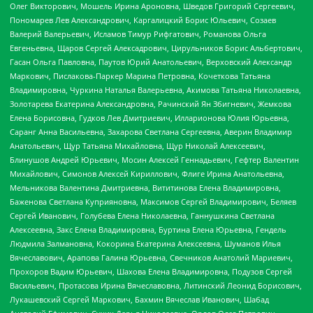
Олег Викторович, Мошель Ирина Ароновна, Шведов Григорий Сергеевич,
Пономарев Лев Александрович, Каргалицкий Борис Юльевич, Созаев
Валерий Валерьевич, Исламов Тимур Рифгатович, Романова Ольга
Евгеньевна, Щаров Сергей Алексадрович, Цирульников Борис Альбертович,
Гасан Ольга Павловна, Паутов Юрий Анатольевич, Верховский Александр
Маркович, Пислакова-Паркер Марина Петровна, Кочеткова Татьяна
Владимировна, Чуркина Наталья Валерьевна, Акимова Татьяна Николаевна,
Золотарева Екатерина Александровна, Рачинский Ян Збигневич, Жемкова
Елена Борисовна, Гудков Лев Дмитриевич, Илларионова Юлия Юрьевна,
Саранг Анна Васильевна, Захарова Светлана Сергеевна, Аверин Владимир
Анатольевич, Щур Татьяна Михайловна, Щур Николай Алексеевич,
Блинушов Андрей Юрьевич, Мосин Алексей Геннадьевич, Гефтер Валентин
Михайлович, Симонов Алексей Кириллович, Флиге Ирина Анатольевна,
Мельникова Валентина Дмитриевна, Вититинова Елена Владимировна,
Баженова Светлана Куприяновна, Максимов Сергей Владимирович, Беляев
Сергей Иванович, Голубева Елена Николаевна, Ганнушкина Светлана
Алексеевна, Закс Елена Владимировна, Буртина Елена Юрьевна, Гендель
Людмила Залмановна, Кокорина Екатерина Алексеевна, Шуманов Илья
Вячеславович, Арапова Галина Юрьевна, Свечников Анатолий Мариевич,
Прохоров Вадим Юрьевич, Шахова Елена Владимировна, Подузов Сергей
Васильевич, Протасова Ирина Вячеславовна, Литинский Леонид Борисович,
Лукашевский Сергей Маркович, Бахмин Вячеслав Иванович, Шабад