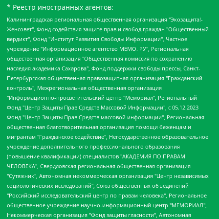
* Реестр иностранных агентов:
Калининградская региональная общественная организация "Экозащита!-Женсовет", Фонд содействия защите прав и свобод граждан "Общественный вердикт", Фонд "Институт Развития Свободы Информации", Частное учреждение "Информационное агентство МЕМО. РУ", Региональная общественная организация "Общественная комиссия по сохранению наследия академика Сахарова", Фонд поддержки свободы прессы, Санкт-Петербургская общественная правозащитная организация "Гражданский контроль", Межрегиональная общественная организация "Информационно-просветительский центр "Мемориал", Региональный Фонд "Центр Защиты Прав Средств Массовой Информации", с 05.12.2023 Фонд "Центр Защиты Прав Средств массовой информации", Региональная общественная благотворительная организация помощи беженцам и мигрантам "Гражданское содействие", Негосударственное образовательное учреждение дополнительного профессионального образования (повышение квалификации) специалистов "АКАДЕМИЯ ПО ПРАВАМ ЧЕЛОВЕКА", Свердловская региональная общественная организация "Сутяжник", Автономная некоммерческая организация "Центр независимых социологических исследований", Союз общественных объединений "Российский исследовательский центр по правам человека", Региональное общественное учреждение научно-информационный центр "МЕМОРИАЛ", Некоммерческая организация "Фонд защиты гласности", Автономная некоммерческая организация "Институт прав человека", Городская общественная организация "Екатеринбургское общество "МЕМОРИАЛ", Городская общественная организация "Рязанское историко-просветительское и правозащитное общество "Мемориал" (Рязанский Мемориал), Челябинский региональный орган общественной самодеятельности – женское общественное объединение "Женщины Евразии", Челябинский региональный орган общественной самодеятельности "Уральская правозащитная группа", Фонд содействия защите здоровья и социальной справедливости имени Андрея Рылькова, Автономная Некоммерческая Организация "Аналитический Центр Юрия Левады", Автономная некоммерческая организация социальной поддержки населения "Проект Апрель", Региональная общественная организация помощи женщинам и детям, находящимся в кризисной ситуации "Информационно-методический центр "Анна", Фонд содействия развитию массовых коммуникаций и правовому просвещению "Так-так-Так", Фонд содействия устойчивому развитию "Серебряная тайга", Свердловский региональный общественный фонд социальных проектов "Новое время", "Idel.Реалии", Кавказ.Реалии, Крым.Реалии, Телеканал Настоящее Время, Татаро-башкирская служба Радио Свобода (Azatliq Radiosi), Радио Свободная Европа/Радио Свобода (PCE/PC), "Сибирь.Реалии", "Фактограф", Благотворительный фонд помощи осужденным и их семьям, Автономная некоммерческая организация "Институт глобализации и социальных движений", Фонд "В защиту прав заключенных", Частное учреждение "Центр поддержки и содействия развитию средств массовой информации", Пензенский региональный общественный благотворительный фонд "Гражданский союз", "Север.Реалии", Некоммерческая организация Фонд "Правовая инициатива", Общество с ограниченной ответственностью "Радио Свободная Европа/Радио Свобода", Чешское информационное агентство "MEDIUM-ORIENT", Красноярская региональная общественная организация "Мы против СПИДа", Камалягин Денис Николаевич, Маркелов Сергей Евгеньевич, Пономарев Лев Александрович, Савицкая Людмила Алексеевна, Автономная некоммерческая организация "Центр по работе с проблемой насилия "НАСИЛИЮ.НЕТ", Межрегиональный профессиональный союз работников здравоохранения "Альянс врачей", Юридическое лицо, зарегистрированное в Латвийской Республике, SIA "Medusa Project" (регистрационный номер 40103797863, дата регистрации 10.06.2014), Некоммерческая организация "Фонд по борьбе с коррупцией", Автономная некоммерческая организация "Институт права и публичной политики", Баданин Роман Сергеевич, Гликин Максим Александрович, Железнова Мария Михайловна, Лукьянова Юлия Сергеевна, Маетная Елизавета Витальевна, Маняхин Петр Борисович, Чуракова Ольга Владимировна, Ярош Юлия Петровна, Юридическое лицо "The Insider SIA", зарегистрированное в Риге, Латвийская Республика (дата регистрации 26.06.2015), являющееся администратором доменного имени интернет-издания "The Insider SIA", https://theins.ru, Постернак Алексей Евгеньевич, Рубин Михаил Аркадьевич, Анин Роман Александрович, Юридическое лицо Istories fonds, зарегистрированное в Латвийской Республике (регистрационный номер 50008295751, дата регистрации 24.02.2020), Великовский Дмитрий Александрович, Долинина Ирина Николаевна, Мароховская Алеся Алексеевна, Шлейнов Роман Юрьевич, Шмагун Олеся Валентиновна, Общество с ограниченной ответственностью "Альтаир 2021", Общество с ограниченной ответственностью "Вега 2021", Общество с ограниченной ответственностью "Главный редактор 2021", Общество с ограниченной ответственностью "Ромашки монолит", Важенков Артем Валерьевич, Ивановская областная общественная организация "Центр гендерных исследований", Гурман Юрий Альбертович, Медиапроект "ОВД-Инфо", Егоров Владимир Владимирович, Жилинский Владимир Александрович, Общество с ограниченной ответственностью "ЗП", Иванова София Юрьевна, Карезина Инна Павловна, Кильтау Екатерина Викторовна, Петров Алексей Викторович, Пискунов Сергей Евгеньевич, Смирнов Сергей Сергеевич, Тихонов Михаил Сергеевич, Общество с ограниченной ответственностью "ЖУРНАЛИСТ-ИНОСТРАННЫЙ АГЕНТ", Арапова Галина Юрьевна, Вольтская Татьяна Анатольевна, Американская компания "Mason G.E.S. Anonymous Foundation" (США), являющаяся владельцем интернет-издания https://mnews.world/, Компания "Stichting Bellingcat", зарегистрированная в Нидерландах (дата регистрации 11.07.2018), Захаров Андрей Вячеславович, Клепиковская Екатерина Дмитриевна, Общество с ограниченной ответственностью "МЕМО", Перл Роман Александрович, Симонов Евгений Алексеевич, Соловьева Елена Анатольевна, Сотников Даниил Владимирович, Сурначева Елизавета Дмитриевна, Автономная некоммерческая организация по защите прав человека и информированию населения "Якутия – Наше Мнение", Общество с ограниченной ответственностью "Москоу диджитал медиа", с 26.01.2023 Общество с ограниченной ответственностью "Чайка Белые сады", Ветошкина Валерия Валерьевна, Заговора Максим Александрович, Межрегиональное общественное движение "Российская ЛГБТ - сеть", Оленичев Максим Владимирович, Павлов Иван Юрьевич, Скворцова Елена Сергеевна, Общество с ограниченной ответственностью "Как бы инагент", Кочетков Игорь Викторович, Общество с ограниченной ответственностью "Честные выборы", Еланчик Олег Александрович, Общество с ограниченной ответственностью "Нобелевский призыв", Гималова Регина Эмилевна, Григорьев Андрей Валерьевич, Григорьева Алина Александровна, Ассоциация по содействию защите прав призывников, альтернативнослужащих и военнослужащих "Правозащитная группа "Гражданин.Армия.Право", Хисамова Регина Фаритовна, Автономная некоммерческая организация по реализации социально-правовых программ "Лилит", Дальневосточное общественное движение "Маяк", Санкт-Петербургская ЛГБТ-инициативная группа "Выход", Инициативная группа ЛГБТ+ "Реверс", Алексеев Андрей Викторович, Бекбулатова Таисия Львовна, Беляев Иван Михайлович, Владыкина Елена Сергеевна, Гельман Марат Александрович, Никульшина Вероника Юрьевна, Толоконникова Надежда Андреевна, Шендерович Виктор Анатольевич, Общество с ограниченной ответственностью "Данное сообщение", Общество с ограниченной ответственностью Издательский дом "Новая глава", Айнбиндер Александра Александровна, Московский комьюнити-центр для ЛГБТ+инициатив, Благотворительный фонд развития филантропии, Deutsche Welle (Германия, Kurt-Schumacher-Strasse 3, 53113 Bonn), Борзунова Мария Михайловна, Воробьев Виктор Викторович, Голубева Анна Львовна, Константинова Алла Михайловна, Малкова Ирина Владимировна, Мурадов Мурад Абдулгалимович, Осетинская Елизавета Николаевна, Понасенков Евгений Николаевич, Ганапольский Матвей Юрьевич, Киселев Евгений Алексеевич, Борухович Ирина Григорьевна, Дремин Иван Тимофеевич, Дубровский Дмитрий Викторович, Красноярская региональная общественная организация поддержки и развития альтернативных образовательных технологий и межкультурных коммуникаций "ИНТЕРРА", Маяковская Екатерина Алексеевна, Фейгин Марк Захарович, Филимонов Андрей Викторович, Дзугкоева Регина Николаевна, Доброхотов Роман Александрович, Дудь Юрий Александрович, Елкин Сергей Владимирович, Кругликов Кирилл Игоревич, Сабунаева Мария Леонидовна, Семенов Алексей Владимирович, Шаинян Карен Багратович, Шульман Екатерина Михайловна, Асафьев Артур Валерьевич, Вахштайн Виктор Семенович, Венедиктов Алексей Алексеевич, Лушникова Екатерина Евгеньевна, Волков Леонид Михайлович, Невзоров Александр Глебович, Пархоменко Сергей Борисович, Сироткин Ярослав Николаевич, Кара-Мурза Владимир Владимирович, Баранова Наталья Владимировна, Гозман Леонид Яковлевич, Кагарлицкий Борис Юльевич, Климарев Михаил Валерьевич, Милов Владимир Станиславович, Автономная некоммерческая организация Краснодарский центр современного искусства "Типография", Моргенштерн Алишер Тагирович, Соболь Любовь Эдуардовна, Общество с ограниченной ответственностью "ЛИЗА НОРМ", Каспаров Гарри Кимович, Ходорковский Михаил Борисович, Общество с ограниченной ответственностью "Апрельские тезисы", Данилович Ирина Брониславовна, Кашин Олег Владимирович, Петров Николай Владимирович, Пивоваров Алексей Владимирович, Соколов Михаил Владимирович, Цветкова Юлия Владимировна, Чичваркин Евгений Александрович, Комитет против пыток/Команда против пыток, Общество с ограниченной ответственностью "Первый научный", Общество с ограниченной ответственностью "Вертолет и ко", Белоцерковская Вероника Борисовна, Кац Максим Евгеньевич, Лазарева Татьяна Юрьевна, Шаведдинов Руслан Табризович, Яшин Илья Валерьевич, Общество с ограниченной ответственностью "Иноагент ААВ", Алешковский Дмитрий Петрович, Альбац Евгения Марковна, Быков Дмитрий Львович, Галямина Юлия Евгеньевна, Лойко Сергей Леонидович, Мартынов Кирилл Константинович, Медведев Сергей Александрович, Крашенинников Федор Геннадиевич, Гордеева Катерина Вл