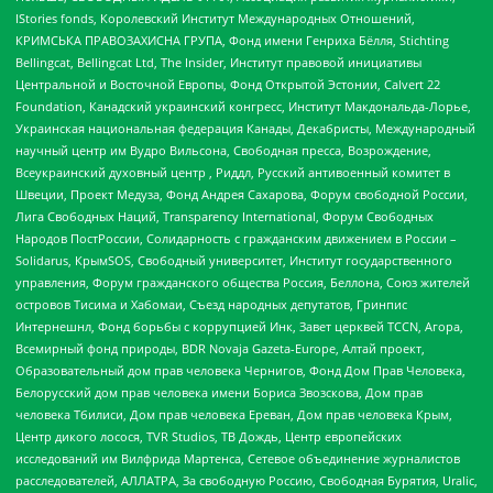
IStories fonds, Королевский Институт Международных Отношений,
КРИМСЬКА ПРАВОЗАХИСНА ГРУПА, Фонд имени Генриха Бёлля, Stichting
Bellingcat, Bellingcat Ltd, The Insider, Институт правовой инициативы
Центральной и Восточной Европы, Фонд Открытой Эстонии, Calvert 22
Foundation, Канадский украинский конгресс, Институт Макдональда-Лорье,
Украинская национальная федерация Канады, Декабристы, Международный
научный центр им Вудро Вильсона, Свободная пресса, Возрождение,
Всеукраинский духовный центр , Риддл, Русский антивоенный комитет в
Швеции, Проект Медуза, Фонд Андрея Сахарова, Форум свободной России,
Лига Свободных Наций, Transparеncy International, Форум Свободных
Народов ПостРоссии, Солидарность с гражданским движением в России –
Solidarus, КрымSOS, Свободный университет, Институт государственного
управления, Форум гражданского общества Россия, Беллона, Союз жителей
островов Тисима и Хабомаи, Съезд народных депутатов, Гринпис
Интернешнл, Фонд борьбы с коррупцией Инк, Завет церквей TCCN, Агора,
Всемирный фонд природы, BDR Novaja Gazeta-Europe, Алтай проект,
Образовательный дом прав человека Чернигов, Фонд Дом Прав Человека,
Белорусский дом прав человека имени Бориса Звозскова, Дом прав
человека Тбилиси, Дом прав человека Ереван, Дом прав человека Крым,
Центр дикого лосося, TVR Studios, ТВ Дождь, Центр европейских
исследований им Вилфрида Мартенса, Сетевое объединение журналистов
расследователей, АЛЛАТРА, За свободную Россию, Свободная Бурятия, Uralic,