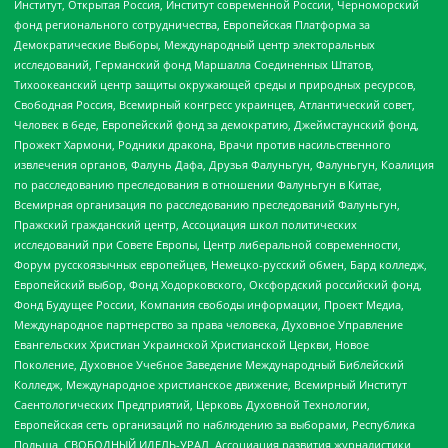
Институт, Открытая Россия, Институт современной России, Черноморский
фонд регионального сотрудничества, Европейская Платформа за
Демократические Выборы, Международный центр электоральных
исследований, Германский фонд Маршалла Соединенных Штатов,
Тихоокеанский центр защиты окружающей среды и природных ресурсов,
Свободная Россия, Всемирный конгресс украинцев, Атлантический совет,
Человек в беде, Европейский фонд за демократию, Джеймстаунский фонд,
Прожект Хармони, Родники дракона, Врачи против насильственного
извлечения органов, Фалунь Дафа, Друзья Фалуньгун, Фалуньгун, Коалиция
по расследованию преследования в отношении Фалуньгун в Китае,
Всемирная организация по расследованию преследований Фалуньгун,
Пражский гражданский центр, Ассоциация школ политических
исследований при Совете Европы, Центр либеральной современности,
Форум русскоязычных европейцев, Немецко-русский обмен, Бард колледж,
Европейский выбор, Фонд Ходорковского, Оксфордский российский фонд,
Фонд Будущее России, Компания свободы информации, Проект Медиа,
Международное партнерство за права человека, Духовное Управление
Евангельских Христиан Украинской Христианской Церкви, Новое
Поколение, Духовное Учебное Заведение Международный Библейский
Колледж, Международное христианское движение, Всемирный Институт
Саентологических Предприятий, Церковь Духовной Технологии,
Европейская сеть организаций по наблюдению за выборами, Республика
Польша, СВОБОДНЫЙ ИДЕЛЬ-УРАЛ, Ассоциация развития журналистики,