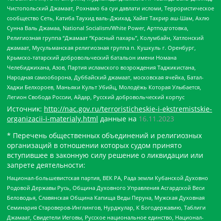
Чистопольский Джамаат, Рохнамо ба суи давлати исломи, Террористическое
сообщество Сеть, Катиба Таухид валь-Джихад, Хайят Тахрир аш-Шам, Ахлю
Сунна Валь Джамаа, National Socialism/White Power, Артподготовка,
Религиозная группа “Джамаат “Красный пахарь”, Колумбайн, Хатлонский
джамаат, Мусульманская религиозная группа п. Кушкуль г. Оренбург,
Крымско-татарский добровольческий батальон имени Номана
Челебиджихана, Азов, Партия исламского возрождения Таджикистана,
Народная самооборона, Дуббайский джамаат, московская ячейка, Батал-
Хаджи Белхороев, Маньяки Культ Убийц, Молодёжь Которая Улыбается,
Легион Свобода России, Айдар, Русский добровольческий корпус
Источник:
http://nac.gov.ru/terroristicheskie-i-ekstremistskie-
organizacii-i-materialy.html
данные на
16.11.2023
* Перечень общественных объединений и религиозных
организаций в отношении которых судом принято
вступившее в законную силу решение о ликвидации или
запрете деятельности:
Национал-большевистская партия, ВЕК РА, Рада земли Кубанской Духовно
Родовой Державы Русь, Община Духовного Управления Асгардской Веси
Беловодья, Славянская Община Капища Веды Перуна, Мужская Духовная
Семинария Староверов-Инглингов, Нурджулар, К Богодержавию, Таблиги
Джамаат, Свидетели Иеговы, Русское национальное единство, Национал-