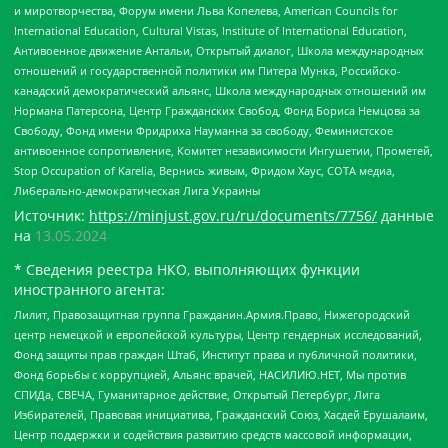
и миротворчества, Форум имени Льва Копелева, American Councils for
International Education, Cultural Vistas, Institute of International Education,
Антивоенное движение Антальи, Открытый диалог, Школа международных
отношений и государственной политики им Питера Мунка, Российско-
канадский демократический альянс, Школа международных отношений им
Нормана Патерсона, Центр Гражданских Свобод, Фонд Бориса Немцова за
Свободу, Фонд имени Фридриха Науманна за свободу, Феминистское
антивоенное сопротивление, Комитет независимости Ингушетии, Прометей,
Stop Occupation of Karelia, Вернись живым, Фридом Хаус, СОТА медиа,
Либерально-демократическая Лига Украины
Источник:
https://minjust.gov.ru/ru/documents/7756/
данные
на
13.05.2024
* Сведения реестра НКО, выполняющих функции
иностранного агента:
Лилит, Правозащитная группа Гражданин.Армия.Право, Нижегородский
центр немецкой и европейской культуры, Центр гендерных исследований,
Фонд защиты прав граждан Штаб, Институт права и публичной политики,
Фонд борьбы с коррупцией, Альянс врачей, НАСИЛИЮ.НЕТ, Мы против
СПИДа, СВЕЧА, Гуманитарное действие, Открытый Петербург, Лига
Избирателей, Правовая инициатива, Гражданский Союз, Хасдей Ерушалаим,
Центр поддержки и содействия развитию средств массовой информации,