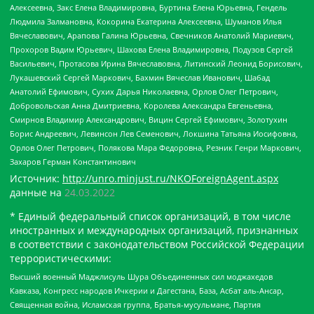
Алексеевна, Закс Елена Владимировна, Буртина Елена Юрьевна, Гендель
Людмила Залмановна, Кокорина Екатерина Алексеевна, Шуманов Илья
Вячеславович, Арапова Галина Юрьевна, Свечников Анатолий Мариевич,
Прохоров Вадим Юрьевич, Шахова Елена Владимировна, Подузов Сергей
Васильевич, Протасова Ирина Вячеславовна, Литинский Леонид Борисович,
Лукашевский Сергей Маркович, Бахмин Вячеслав Иванович, Шабад
Анатолий Ефимович, Сухих Дарья Николаевна, Орлов Олег Петрович,
Добровольская Анна Дмитриевна, Королева Александра Евгеньевна,
Смирнов Владимир Александрович, Вицин Сергей Ефимович, Золотухин
Борис Андреевич, Левинсон Лев Семенович, Локшина Татьяна Иосифовна,
Орлов Олег Петрович, Полякова Мара Федоровна, Резник Генри Маркович,
Захаров Герман Константинович
Источник:
http://unro.minjust.ru/NKOForeignAgent.aspx
данные на
24.03.2022
* Единый федеральный список организаций, в том числе
иностранных и международных организаций, признанных
в соответствии с законодательством Российской Федерации
террористическими:
Высший военный Маджлисуль Шура Объединенных сил моджахедов
Кавказа, Конгресс народов Ичкерии и Дагестана, База, Асбат аль-Ансар,
Священная война, Исламская группа, Братья-мусульмане, Партия