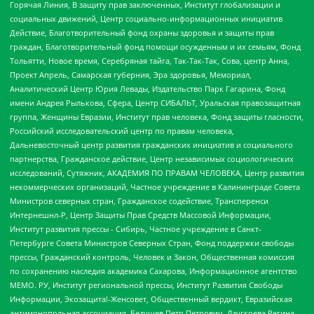
Горячая Линия, В защиту прав заключенных, Институт глобализации и
социальных движений, Центр социально-информационных инициатив
Действие, Благотворительный фонд охраны здоровья и защиты прав
граждан, Благотворительный фонд помощи осужденным и их семьям, Фонд
Тольятти, Новое время, Серебряная тайга, Так-Так-Так, Сова, центр Анна,
Проект Апрель, Самарская губерния, Эра здоровья, Мемориал,
Аналитический Центр Юрия Левады, Издательство Парк Гагарина, Фонд
имени Андрея Рылькова, Сфера, Центр СИБАЛЬТ, Уральская правозащитная
группа, Женщины Евразии, Институт прав человека, Фонд защиты гласности,
Российский исследовательский центр по правам человека,
Дальневосточный центр развития гражданских инициатив и социального
партнерства, Гражданское действие, Центр независимых социологических
исследований, Сутяжник, АКАДЕМИЯ ПО ПРАВАМ ЧЕЛОВЕКА, Центр развития
некоммерческих организаций, Частное учреждение в Калининграде Совета
Министров северных стран, Гражданское содействие, Трансперенси
Интернешнл-Р, Центр Защиты Прав Средств Массовой Информации,
Институт развития прессы - Сибирь, Частное учреждение в Санкт-
Петербурге Совета Министров Северных Стран, Фонд поддержки свободы
прессы, Гражданский контроль, Человек и Закон, Общественная комиссия
по сохранению наследия академика Сахарова, Информационное агентство
МЕМО. РУ, Институт региональной прессы, Институт Развития Свободы
Информации, Экозащита!-Женсовет, Общественный вердикт, Евразийская
антимонопольная ассоциация, Бедушев Петр Петрович, Дзугкоева Регина