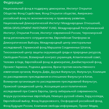
Федерации:
Национальный фонд в поддержку демократии, Институт Открытое
Общество Фонд Содействия, Фонд Открытое общество, Американо-
российский фонд по экономическому и правовому развитию,
Национальный Демократический Институт Международных Отношений,
MEDIA DEVELOPMENT INVESTMENT FUND, Международный Республиканский
Институт, Открытая Россия, Институт современной России, Черноморский
фонд регионального сотрудничества, Европейская Платформа за
Демократические Выборы, Международный центр электоральных
исследований, Германский фонд Маршалла Соединенных Штатов,
Тихоокеанский центр защиты окружающей среды и природных ресурсов,
Свободная Россия, Всемирный конгресс украинцев, Атлантический совет,
Человек в беде, Европейский фонд за демократию, Джеймстаунский фонд,
Прожект Хармони, Родники дракона, Врачи против насильственного
извлечения органов, Фалунь Дафа, Друзья Фалуньгун, Фалуньгун, Коалиция
по расследованию преследования в отношении Фалуньгун в Китае,
Всемирная организация по расследованию преследований Фалуньгун,
Пражский гражданский центр, Ассоциация школ политических
исследований при Совете Европы, Центр либеральной современности,
Форум русскоязычных европейцев, Немецко-русский обмен, Бард колледж,
Европейский выбор, Фонд Ходорковского, Оксфордский российский фонд,
Фонд Будущее России, Компания свободы информации, Проект Медиа,