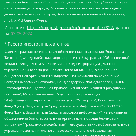
Татарской Автономной Советской Социалистической Республики, Конгресс
ойрат-калмыцкого народа, Исполнительный комитет совета народных
депутатов Красноярского края, Этническое национальное объединение,
ЛГБТ, Я.МЫ Сергей Фургал
Источник:
https://minjust.gov.ru/ru/documents/7822/
данные
на
03.05.2024
* Реестр иностранных агентов:
Калининградская региональная общественная организация "Экозащита!-Женсовет", Фонд содействия защите прав и свобод граждан "Общественный вердикт", Фонд "Институт Развития Свободы Информации", Частное учреждение "Информационное агентство МЕМО. РУ", Региональная общественная организация "Общественная комиссия по сохранению наследия академика Сахарова", Фонд поддержки свободы прессы, Санкт-Петербургская общественная правозащитная организация "Гражданский контроль", Межрегиональная общественная организация "Информационно-просветительский центр "Мемориал", Региональный Фонд "Центр Защиты Прав Средств Массовой Информации", с 05.12.2023 Фонд "Центр Защиты Прав Средств массовой информации", Региональная общественная благотворительная организация помощи беженцам и мигрантам "Гражданское содействие", Негосударственное образовательное учреждение дополнительного профессионального образования (повышение квалификации) специалистов "АКАДЕМИЯ ПО ПРАВАМ ЧЕЛОВЕКА", Свердловская региональная общественная организация "Сутяжник", Автономная некоммерческая организация "Центр независимых социологических исследований", Союз общественных объединений "Российский исследовательский центр по правам человека", Региональное общественное учреждение научно-информационный центр "МЕМОРИАЛ", Некоммерческая организация "Фонд защиты гласности", Автономная некоммерческая организация "Институт прав человека", Городская общественная организация "Екатеринбургское общество "МЕМОРИАЛ", Городская общественная организация "Рязанское историко-просветительское и правозащитное общество "Мемориал" (Рязанский Мемориал), Челябинский региональный орган общественной самодеятельности – женское общественное объединение "Женщины Евразии", Челябинский региональный орган общественной самодеятельности "Уральская правозащитная группа", Фонд содействия защите здоровья и социальной справедливости имени Андрея Рылькова, Автономная Некоммерческая Организация "Аналитический Центр Юрия Левады", Автономная некоммерческая организация социальной поддержки населения "Проект Апрель", Региональная общественная организация помощи женщинам и детям, находящимся в кризисной ситуации "Информационно-методический центр "Анна", Фонд содействия развитию массовых коммуникаций и правовому просвещению "Так-так-Так", Фонд содействия устойчивому развитию "Серебряная тайга", Свердловский региональный общественный фонд социальных проектов "Новое время", "Idel.Реалии", Кавказ.Реалии, Крым.Реалии, Телеканал Настоящее Время, Татаро-башкирская служба Радио Свобода (Azatliq Radiosi), Радио Свободная Европа/Радио Свобода (PCE/PC), "Сибирь.Реалии", "Фактограф", Благотворительный фонд помощи осужденным и их семьям, Автономная некоммерческая организация "Институт глобализации и социальных движений", Фонд "В защиту прав заключенных", Частное учреждение "Центр поддержки и содействия развитию средств массовой информации", Пензенский региональный общественный благотворительный фонд "Гражданский союз", "Север.Реалии", Некоммерческая организация Фонд "Правовая инициатива", Общество с ограниченной ответственностью "Радио Свободная Европа/Радио Свобода", Чешское информационное агентство "MEDIUM-ORIENT", Красноярская региональная общественная организация "Мы против СПИДа", Камалягин Денис Николаевич, Маркелов Сергей Евгеньевич, Пономарев Лев Александрович, Савицкая Людмила Алексеевна, Автономная некоммерческая организация "Центр по работе с проблемой насилия "НАСИЛИЮ.НЕТ", Межрегиональный профессиональный союз работников здравоохранения "Альянс врачей", Юридическое лицо, зарегистрированное в Латвийской Республике, SIA "Medusa Project" (регистрационный номер 40103797863, дата регистрации 10.06.2014), Некоммерческая организация "Фонд по борьбе с коррупцией", Автономная некоммерческая организация "Институт права и публичной политики", Баданин Роман Сергеевич, Гликин Максим Александрович, Железнова Мария Михайловна, Лукьянова Юлия Сергеевна, Маетная Елизавета Витальевна, Маняхин Петр Борисович, Чуракова Ольга Владимировна, Ярош Юлия Петровна, Юридическое лицо "The Insider SIA", зарегистрированное в Риге, Латвийская Республика (дата регистрации 26.06.2015), являющееся администратором доменного имени интернет-издания "The Insider SIA", https://theins.ru, Постернак Алексей Евгеньевич, Рубин Михаил Аркадьевич, Анин Роман Александрович, Юридическое лицо Istories fonds, зарегистрированное в Латвийской Республике (регистрационный номер 50008295751, дата регистрации 24.02.2020), Великовский Дмитрий Александрович, Долинина Ирина Николаевна, Мароховская Алеся Алексеевна, Шлейнов Роман Юрьевич, Шмагун Олеся Валентиновна, Общество с ограниченной ответственностью "Альтаир 2021", Общество с ограниченной ответственностью "Вега 2021", Общество с ограниченной ответственностью "Главный редактор 2021", Общество с ограниченной ответственностью "Ромашки монолит", Важенков Артем Валерьевич, Ивановская областная общественная организация "Центр гендерных исследований", Гурман Юрий Альбертович, Медиапроект "ОВД-Инфо", Егоров Владимир Владимирович, Жилинский Владимир Александрович, Общество с ограниченной ответственностью "ЗП", Иванова София Юрьевна, Карезина Инна Павловна, Кильтау Екатерина Викторовна, Петров Алексей Викторович, Пискунов Сергей Евгеньевич, Смирнов Сергей Сергеевич, Тихонов Михаил Сергеевич, Общество с ограниченной ответственностью "ЖУРНАЛИСТ-ИНОСТРАННЫЙ АГЕНТ", Арапова Галина Юрьевна, Вольтская Татьяна Анатольевна, Американская компания "Mason G.E.S. Anonymous Foundation" (США), являющаяся владельцем интернет-издания https://mnews.world/, Компания "Stichting Bellingcat", зарегистрированная в Нидерландах (дата регистрации 11.07.2018), Захаров Андрей Вячеславович, Клепиковская Екатерина Дмитриевна, Общество с ограниченной ответственностью "МЕМО", Перл Роман Александрович, Симонов Евгений Алексеевич, Соловьева Елена Анатольевна, Сотников Даниил Владимирович, Сурначева Елизавета Дмитриевна, Автономная некоммерческая организация по защите прав человека и информированию населения "Якутия – Наше Мнение", Общество с ограниченной ответственностью "Москоу диджитал медиа", с 26.01.2023 Общество с ограниченной ответственностью "Чайка Белые сады", Ветошкина Валерия Валерьевна, Заговора Максим Александрович, Межрегиональное общественное движение "Российская ЛГБТ - сеть", Оленичев Максим Владимирович, Павлов Иван Юрьевич, Скворцова Елена Сергеевна, Общество с ограниченной ответственностью "Как бы инагент", Кочетков Игорь Викторович, Общество с ограниченной ответственностью "Честные выборы", Еланчик Олег Александрович, Общество с ограниченной ответственностью "Нобелевский призыв", Гималова Регина Эмилевна, Григорьев Андрей Валерьевич, Григорьева Алина Александровна, Ассоциация по содействию защите прав призывников, альтернативнослужащих и военнослужащих "Правозащитная группа "Гражданин.Армия.Право", Хисамова Регина Фаритовна, Автономная некоммерческая организация по реализации социально-правовых программ "Лилит", Дальневосточное общественное движение "Маяк", Санкт-Петербургская ЛГБТ-инициативная группа "Выход", Инициативная группа ЛГБТ+ "Реверс", Алексеев Андрей Викторович, Бекбулатова Таисия Львовна, Беляев Иван Михайлович, Владыкина Елена Сергеевна, Гельман Марат Александрович, Никульшина Вероника Юрьевна, Толоконникова Надежда Андреевна, Шендерович Виктор Анатольевич, Общество с ограниченной ответственностью "Данное сообщение", Общество с ограниченной ответственностью Издательский дом "Новая глава", Айнбиндер Александра Александровна, Московский комьюнити-центр для ЛГБТ+инициатив, Благотворительный фонд развития филантропии, Deutsche Welle (Германия, Kurt-Schumacher-Strasse 3, 53113 Bonn), Борзунова Мария Михайловна, Воробьев Виктор Викторович, Голубева Анна Львовна, Константинова Алла Михайловна, Малкова Ирина Владимировна, Мурадов Мурад Абдулгалимович, Осетинская Елизавета Николаевна, Понасенков Евгений Николаевич, Ганапольский Матвей Юрьевич, Киселев Евгений Алексеевич, Борухович Ирина Григорьевна, Дремин Иван Тимофеевич, Дубровский Дмитрий Викторович, Красноярская региональная общественная организация поддержки и развития альтернативных образовательных технологий и межкультурных коммуникаций "ИНТЕРРА", Маяковская Екатерина Алексеевна, Фейгин Марк Захарович, Филимонов Андрей Викторович, Дзугкоева Регина Николаевна, Доброхотов Роман Александрович, Дудь Юрий Александрович, Елкин Сергей Владимирович, Кругликов Кирилл Игоревич, Сабунаева Мария Леонидовна, Семенов Алексей Владимирович, Шаинян Карен Багратович, Шульман Екатерина Михайловна, Асафьев Артур Валерьевич, Вахштайн Виктор Семенович, Венедиктов Алексей Алексеевич, Лушникова Екатерина Евгеньевна, Волков Леонид Михайлович, Невзоров Александр Глебович, Пархоменко Сергей Борисович, Сироткин Ярослав Николаевич, Кара-Мурза Владимир Владимирович, Баранова Наталья Владимировна, Гозман Леонид Яковлевич, Кагарлицкий Борис Юльевич, Климарев Михаил Валерьевич, Милов Владимир Станиславович, Автономная некоммерческая организация Краснодарский центр современного искусства "Типография", Моргенштерн Алишер Тагирович, Соболь Любовь Эдуардовна, Общество с ограниченной ответственностью "ЛИЗА НОРМ", Каспаров Гарри Кимович, Ходорковский Михаил Борисович, Общество с ограниченной ответственностью "Апрельские тезисы", Данилович Ирина Брониславовна, Кашин Олег Владимирович, Петров Николай Владимирович, Пивоваров Алексей Владимирович, Соколов Михаил Владимирович, Цветкова Юлия Владимировна, Чичваркин Евгений Александрович, Комитет против пыток/Команда против пыток, Общество с ограниченной ответственностью "Первый научный", Общество с ограниченной ответственностью "Вертолет и ко", Белоцерковская Вероника Борисовна, Кац Максим Евгеньевич, Лазарева Татьяна Юрьевна, Шаведдинов Руслан Табризович, Яшин Илья Валерьевич, Общество с ограниченной ответственностью "Иноагент ААВ", Алешковский Дмитрий Петрович, Альбац Евгения Марковна, Быков Дмитрий Львович, Галямина Юлия Евгеньевна, Лойко Сергей Леонидович, Мартынов Кирилл Константинович, Медведев Сергей Александрович, Крашенинников Федор Геннадиевич, Гордеева Катерина Вл