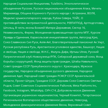
Народная Социальная Инициатива, TulaSkins, Этнополитическое
объединение Русские, Русское национальное объединение Атака, Мечеть
Мирмамеда, Община Коренного Русского народа г. Астрахани, ВОЛЯ,
Меджлис крымскотатарского народа, Рубеж Севера, ТОЙС, О
противодействии экстремистской деятельности, РЕВТАТПОД, Артподготовка,
Штольц, В честь иконы Божией Матери Державная, Сектор 16,
Независимость, Фирма, Молодежная правозащитная группа МПГ, Курсом
Правды и Единения, Каракольская инициативная группа, Автоград Крю,
Союз Славянских Сил Руси, Алля-Аят, Благотворительный пансионат Ак Умут,
Русская республика Русь, Арестантское уголовное единство, Башкорт, Нация
и свобода, Нация и свобода, W.H.С., Фалунь Дафа, Иртыш Ultras, Русский
Патриотический клуб-Новокузнецк/РПК, Сибирский державный союз, Фонд
борьбы с коррупцией, Фонд защиты прав граждан, Штабы Навального,
Совет граждан СССР Прикубанского округа г. Краснодара, Мужское
государство, Народное объединение русского движения, Народное
движение Адат, Народный совет граждан РСФСР СССР Архангельской
области, Проект Штурм, Граждане СССР, Держава Союз Советских Светлых
Родов, Совет Советских Социалистических Районов, Meta Platforms Inc,
Facebook, Instagram, WhatsApp, СИЧ-С14, Добровольческое Движение
Организации украинских националистов, Черный Комитет, Татарстанское
Региональное Всетатарское общественное движение, Невоград,
Молодежное Демократическое Движение Весна, Верховный Совет