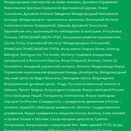
Международное партнерство за права человека, Духовное Управление
Евангельских Христиан Украинской Христианской Церкви, Новое
Поколение, Духовное Учебное Заведение Международный Библейский
Колледж, Международное христианское движение, Всемирный Институт
Саентологических Предприятий, Церковь Духовной Технологии,
Европейская сеть организаций по наблюдению за выборами, Республика
Польша, СВОБОДНЫЙ ИДЕЛЬ-УРАЛ, Ассоциация развития журналистики,
IStories fonds, Королевский Институт Международных Отношений,
КРИМСЬКА ПРАВОЗАХИСНА ГРУПА, Фонд имени Генриха Бёлля, Stichting
Bellingcat, Bellingcat Ltd, The Insider, Институт правовой инициативы
Центральной и Восточной Европы, Фонд Открытой Эстонии, Calvert 22
Foundation, Канадский украинский конгресс, Институт Макдональда-Лорье,
Украинская национальная федерация Канады, Декабристы, Международный
научный центр им Вудро Вильсона, Свободная пресса, Возрождение,
Всеукраинский духовный центр , Риддл, Русский антивоенный комитет в
Швеции, Проект Медуза, Фонд Андрея Сахарова, Форум свободной России,
Лига Свободных Наций, Transparеncy International, Форум Свободных
Народов ПостРоссии, Солидарность с гражданским движением в России –
Solidarus, КрымSOS, Свободный университет, Институт государственного
управления, Форум гражданского общества Россия, Беллона, Союз жителей
островов Тисима и Хабомаи, Съезд народных депутатов, Гринпис
Интернешнл, Фонд борьбы с коррупцией Инк, Завет церквей TCCN, Агора,
Всемирный фонд природы, BDR Novaja Gazeta-Europe, Алтай проект,