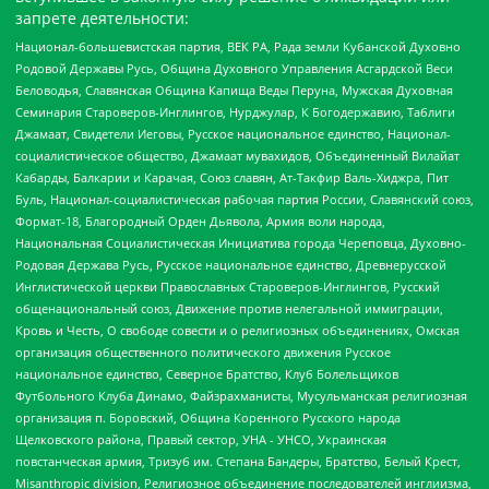
запрете деятельности:
Национал-большевистская партия, ВЕК РА, Рада земли Кубанской Духовно
Родовой Державы Русь, Община Духовного Управления Асгардской Веси
Беловодья, Славянская Община Капища Веды Перуна, Мужская Духовная
Семинария Староверов-Инглингов, Нурджулар, К Богодержавию, Таблиги
Джамаат, Свидетели Иеговы, Русское национальное единство, Национал-
социалистическое общество, Джамаат мувахидов, Объединенный Вилайат
Кабарды, Балкарии и Карачая, Союз славян, Ат-Такфир Валь-Хиджра, Пит
Буль, Национал-социалистическая рабочая партия России, Славянский союз,
Формат-18, Благородный Орден Дьявола, Армия воли народа,
Национальная Социалистическая Инициатива города Череповца, Духовно-
Родовая Держава Русь, Русское национальное единство, Древнерусской
Инглистической церкви Православных Староверов-Инглингов, Русский
общенациональный союз, Движение против нелегальной иммиграции,
Кровь и Честь, О свободе совести и о религиозных объединениях, Омская
организация общественного политического движения Русское
национальное единство, Северное Братство, Клуб Болельщиков
Футбольного Клуба Динамо, Файзрахманисты, Мусульманская религиозная
организация п. Боровский, Община Коренного Русского народа
Щелковского района, Правый сектор, УНА - УНСО, Украинская
повстанческая армия, Тризуб им. Степана Бандеры, Братство, Белый Крест,
Misanthropic division, Религиозное объединение последователей инглиизма,