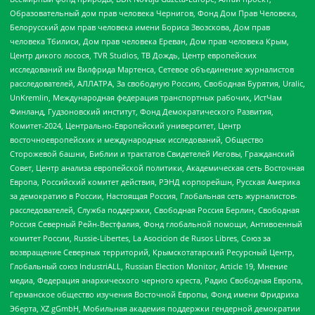
Образовательный дом прав человека Чернигов, Фонд Дом Прав Человека,
Белорусский дом прав человека имени Бориса Звозскова, Дом прав
человека Тбилиси, Дом прав человека Ереван, Дом прав человека Крым,
Центр дикого лосося, TVR Studios, ТВ Дождь, Центр европейских
исследований им Вилфрида Мартенса, Сетевое объединение журналистов
расследователей, АЛЛАТРА, За свободную Россию, Свободная Бурятия, Uralic,
UnKremlin, Международная федерация транспортных рабочих, ИстЧам
Финланд, Гудзоновский институт, Фонд Демократического Развития,
Комитет-2024, Центрально-Европейский университет, Центр
восточноевропейских и международных исследований, Общество
Сторожевой башни, Библии и трактатов Свидетелей Иеговы, Гражданский
Совет, Центр анализа европейской политики, Академическая сеть Восточная
Европа, Российский комитет действия, РЭНД корпорейшн, Русская Америка
за демократию в России, Настоящая Россия, Глобальная сеть журналистов-
расследователей, Служба поддержки, Свободная Россия Берлин, Свободная
Россия Северный Рейн-Вестфалия, Фонд глобальной помощи, Антивоенный
комитет России, Russie-Libertes, La Asocicion de Rusos Libres, Союз за
возвращение Северных территорий, Крымскотатарский Ресурсный Центр,
Глобальный союз IndustriALL, Russian Election Monitor, Article 19, Мнение
медиа, Федерация анархического черного креста, Радио Свободная Европа,
Германское общество изучения Восточной Европы, Фонд имени Фридриха
Эберта, XZ gGmbH, Мобильная академия поддержки гендерной демократии