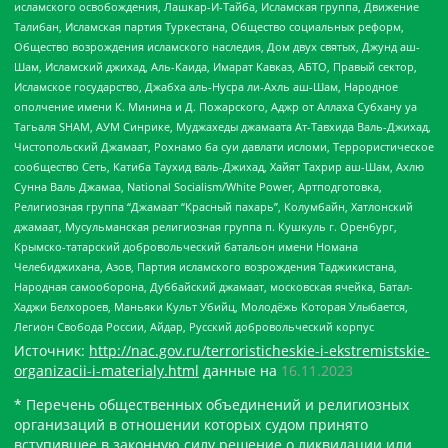
исламского освобождения, Лашкар-И-Тайба, Исламская группа, Движение
Талибан, Исламская партия Туркестана, Общество социальных реформ,
Общество возрождения исламского наследия, Дом двух святых, Джунд аш-
Шам, Исламский джихад, Аль-Каида, Имарат Кавказ, АБТО, Правый сектор,
Исламское государство, Джабха аль-Нусра ли-Ахль аш-Шам, Народное
ополчение имени К. Минина и Д. Пожарского, Аджр от Аллаха Субхану уа
Тагьаля SHAM, АУМ Синрике, Муджахеды джамаата Ат-Тавхида Валь-Джихад,
Чистопольский Джамаат, Рохнамо ба суи давлати исломи, Террористическое
сообщество Сеть, Катиба Таухид валь-Джихад, Хайят Тахрир аш-Шам, Ахлю
Сунна Валь Джамаа, National Socialism/White Power, Артподготовка,
Религиозная группа “Джамаат “Красный пахарь”, Колумбайн, Хатлонский
джамаат, Мусульманская религиозная группа п. Кушкуль г. Оренбург,
Крымско-татарский добровольческий батальон имени Номана
Челебиджихана, Азов, Партия исламского возрождения Таджикистана,
Народная самооборона, Дуббайский джамаат, московская ячейка, Батал-
Хаджи Белхороев, Маньяки Культ Убийц, Молодёжь Которая Улыбается,
Легион Свобода России, Айдар, Русский добровольческий корпус
Источник:
http://nac.gov.ru/terroristicheskie-i-ekstremistskie-
organizacii-i-materialy.html
данные на
16.11.2023
* Перечень общественных объединений и религиозных
организаций в отношении которых судом принято
вступившее в законную силу решение о ликвидации или