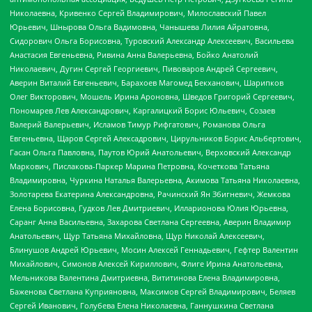
Николаевна, Кривенко Сергей Владимирович, Милославский Павел
Юрьевич, Шнырова Ольга Вадимовна, Чанышева Лилия Айратовна,
Сидорович Ольга Борисовна, Туровский Александр Алексеевич, Васильева
Анастасия Евгеньевна, Ривина Анна Валерьевна, Бойко Анатолий
Николаевич, Дугин Сергей Георгиевич, Пивоваров Андрей Сергеевич,
Аверин Виталий Евгеньевич, Барахоев Магомед Бекханович, Шарипков
Олег Викторович, Мошель Ирина Ароновна, Шведов Григорий Сергеевич,
Пономарев Лев Александрович, Каргалицкий Борис Юльевич, Созаев
Валерий Валерьевич, Исламов Тимур Рифгатович, Романова Ольга
Евгеньевна, Щаров Сергей Алексадрович, Цирульников Борис Альбертович,
Гасан Ольга Павловна, Паутов Юрий Анатольевич, Верховский Александр
Маркович, Пислакова-Паркер Марина Петровна, Кочеткова Татьяна
Владимировна, Чуркина Наталья Валерьевна, Акимова Татьяна Николаевна,
Золотарева Екатерина Александровна, Рачинский Ян Збигневич, Жемкова
Елена Борисовна, Гудков Лев Дмитриевич, Илларионова Юлия Юрьевна,
Саранг Анна Васильевна, Захарова Светлана Сергеевна, Аверин Владимир
Анатольевич, Щур Татьяна Михайловна, Щур Николай Алексеевич,
Блинушов Андрей Юрьевич, Мосин Алексей Геннадьевич, Гефтер Валентин
Михайлович, Симонов Алексей Кириллович, Флиге Ирина Анатольевна,
Мельникова Валентина Дмитриевна, Вититинова Елена Владимировна,
Баженова Светлана Куприяновна, Максимов Сергей Владимирович, Беляев
Сергей Иванович, Голубева Елена Николаевна, Ганнушкина Светлана