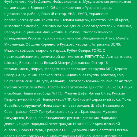
Футбольного Клуба Динамо, Файзрахманисты, Мусульманская религиозная
организация п. Боровский, Община Коренного Русского народа
Щелковского района, Правый сектор, УНА - УНСО, Украинская
повстанческая армия, Тризуб им. Степана Бандеры, Братство, Белый Крест,
Misanthropic division, Религиозное объединение последователей инглиизма,
Народная Социальная Инициатива, TulaSkins, Этнополитическое
объединение Русские, Русское национальное объединение Атака, Мечеть
Мирмамеда, Община Коренного Русского народа г. Астрахани, ВОЛЯ,
Меджлис крымскотатарского народа, Рубеж Севера, ТОЙС, О
противодействии экстремистской деятельности, РЕВТАТПОД, Артподготовка,
Штольц, В честь иконы Божией Матери Державная, Сектор 16,
Независимость, Фирма, Молодежная правозащитная группа МПГ, Курсом
Правды и Единения, Каракольская инициативная группа, Автоград Крю,
Союз Славянских Сил Руси, Алля-Аят, Благотворительный пансионат Ак Умут,
Русская республика Русь, Арестантское уголовное единство, Башкорт, Нация
и свобода, Нация и свобода, W.H.С., Фалунь Дафа, Иртыш Ultras, Русский
Патриотический клуб-Новокузнецк/РПК, Сибирский державный союз, Фонд
борьбы с коррупцией, Фонд защиты прав граждан, Штабы Навального,
Совет граждан СССР Прикубанского округа г. Краснодара, Мужское
государство, Народное объединение русского движения, Народное
движение Адат, Народный совет граждан РСФСР СССР Архангельской
области, Проект Штурм, Граждане СССР, Держава Союз Советских Светлых
Родов, Совет Советских Социалистических Районов, Meta Platforms Inc,