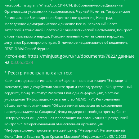
Facebook, Instagram, WhatsApp, СИЧ-С14, Добровольческое Движение
Организации украинских националистов, Черный Комитет, Татарстанское
Региональное Всетатарское общественное движение, Невоград,
Молодежное Демократическое Движение Весна, Верховный Совет
Татарской Автономной Советской Социалистической Республики, Конгресс
ойрат-калмыцкого народа, Исполнительный комитет совета народных
депутатов Красноярского края, Этническое национальное объединение,
ЛГБТ, Я.МЫ Сергей Фургал
Источник:
https://minjust.gov.ru/ru/documents/7822/
данные
на
03.05.2024
* Реестр иностранных агентов:
Калининградская региональная общественная организация "Экозащита!-Женсовет", Фонд содействия защите прав и свобод граждан "Общественный вердикт", Фонд "Институт Развития Свободы Информации", Частное учреждение "Информационное агентство МЕМО. РУ", Региональная общественная организация "Общественная комиссия по сохранению наследия академика Сахарова", Фонд поддержки свободы прессы, Санкт-Петербургская общественная правозащитная организация "Гражданский контроль", Межрегиональная общественная организация "Информационно-просветительский центр "Мемориал", Региональный Фонд "Центр Защиты Прав Средств Массовой Информации", с 05.12.2023 Фонд "Центр Защиты Прав Средств массовой информации", Региональная общественная благотворительная организация помощи беженцам и мигрантам "Гражданское содействие", Негосударственное образовательное учреждение дополнительного профессионального образования (повышение квалификации) специалистов "АКАДЕМИЯ ПО ПРАВАМ ЧЕЛОВЕКА", Свердловская региональная общественная организация "Сутяжник", Автономная некоммерческая организация "Центр независимых социологических исследований", Союз общественных объединений "Российский исследовательский центр по правам человека", Региональное общественное учреждение научно-информационный центр "МЕМОРИАЛ", Некоммерческая организация "Фонд защиты гласности", Автономная некоммерческая организация "Институт прав человека", Городская общественная организация "Екатеринбургское общество "МЕМОРИАЛ", Городская общественная организация "Рязанское историко-просветительское и правозащитное общество "Мемориал" (Рязанский Мемориал), Челябинский региональный орган общественной самодеятельности – женское общественное объединение "Женщины Евразии", Челябинский региональный орган общественной самодеятельности "Уральская правозащитная группа", Фонд содействия защите здоровья и социальной справедливости имени Андрея Рылькова, Автономная Некоммерческая Организация "Аналитический Центр Юрия Левады", Автономная некоммерческая организация социальной поддержки населения "Проект Апрель", Региональная общественная организация помощи женщинам и детям, находящимся в кризисной ситуации "Информационно-методический центр "Анна", Фонд содействия развитию массовых коммуникаций и правовому просвещению "Так-так-Так", Фонд содействия устойчивому развитию "Серебряная тайга", Свердловский региональный общественный фонд социальных проектов "Новое время", "Idel.Реалии", Кавказ.Реалии, Крым.Реалии, Телеканал Настоящее Время, Татаро-башкирская служба Радио Свобода (Azatliq Radiosi), Радио Свободная Европа/Радио Свобода (PCE/PC), "Сибирь.Реалии", "Фактограф", Благотворительный фонд помощи осужденным и их семьям, Автономная некоммерческая организация "Институт глобализации и социальных движений", Фонд "В защиту прав заключенных", Частное учреждение "Центр поддержки и содействия развитию средств массовой информации", Пензенский региональный общественный благотворительный фонд "Гражданский союз", "Север.Реалии", Некоммерческая организация Фонд "Правовая инициатива", Общество с ограниченной ответственностью "Радио Свободная Европа/Радио Свобода", Чешское информационное агентство "MEDIUM-ORIENT", Красноярская региональная общественная организация "Мы против СПИДа", Камалягин Денис Николаевич, Маркелов Сергей Евгеньевич, Пономарев Лев Александрович, Савицкая Людмила Алексеевна, Автономная некоммерческая организация "Центр по работе с проблемой насилия "НАСИЛИЮ.НЕТ", Межрегиональный профессиональный союз работников здравоохранения "Альянс врачей", Юридическое лицо, зарегистрированное в Латвийской Республике, SIA "Medusa Project" (регистрационный номер 40103797863, дата регистрации 10.06.2014), Некоммерческая организация "Фонд по борьбе с коррупцией", Автономная некоммерческая организация "Институт права и публичной политики", Баданин Роман Сергеевич, Гликин Максим Александрович, Железнова Мария Михайловна, Лукьянова Юлия Сергеевна, Маетная Елизавета Витальевна, Маняхин Петр Борисович, Чуракова Ольга Владимировна, Ярош Юлия Петровна, Юридическое лицо "The Insider SIA", зарегистрированное в Риге, Латвийская Республика (дата регистрации 26.06.2015), являющееся администратором доменного имени интернет-издания "The Insider SIA", https://theins.ru, Постернак Алексей Евгеньевич, Рубин Михаил Аркадьевич, Анин Роман Александрович, Юридическое лицо Istories fonds, зарегистрированное в Латвийской Республике (регистрационный номер 50008295751, дата регистрации 24.02.2020), Великовский Дмитрий Александрович, Долинина Ирина Николаевна, Мароховская Алеся Алексеевна, Шлейнов Роман Юрьевич, Шмагун Олеся Валентиновна, Общество с ограниченной ответственностью "Альтаир 2021", Общество с ограниченной ответственностью "Вега 2021", Общество с ограниченной ответственностью "Главный редактор 2021", Общество с ограниченной ответственностью "Ромашки монолит", Важенков Артем Валерьевич, Ивановская областная общественная организация "Центр гендерных исследований", Гурман Юрий Альбертович, Медиапроект "ОВД-Инфо", Егоров Владимир Владимирович, Жилинский Владимир Александрович, Общество с ограниченной ответственностью "ЗП", Иванова София Юрьевна, Карезина Инна Павловна, Кильтау Екатерина Викторовна, Петров Алексей Викторович, Пискунов Сергей Евгеньевич, Смирнов Сергей Сергеевич, Тихонов Михаил Сергеевич, Общество с ограниченной ответственностью "ЖУРНАЛИСТ-ИНОСТРАННЫЙ АГЕНТ", Арапова Галина Юрьевна, Вольтская Татьяна Анатольевна, Американская компания "Mason G.E.S. Anonymous Foundation" (США), являющаяся владельцем интернет-издания https://mnews.world/, Компания "Stichting Bellingcat", зарегистрированная в Нидерландах (дата регистрации 11.07.2018), Захаров Андрей Вячеславович, Клепиковская Екатерина Дмитриевна, Общество с ограниченной ответственностью "МЕМО", Перл Роман Александрович, Симонов Евгений Алексеевич, Соловьева Елена Анатольевна, Сотников Даниил Владимирович, Сурначева Елизавета Дмитриевна, Автономная некоммерческая организация по защите прав человека и информированию населения "Якутия – Наше Мнение", Общество с ограниченной ответственностью "Москоу диджитал медиа", с 26.01.2023 Общество с ограниченной ответственностью "Чайка Белые сады", Ветошкина Валерия Валерьевна, Заговора Максим Александрович, Межрегиональное общественное движение "Российская ЛГБТ - сеть", Оленичев Максим Владимирович, Павлов Иван Юрьевич, Скворцова Елена Сергеевна, Общество с ограниченной ответственностью "Как бы инагент", Кочетков Игорь Викторович, Общество с ограниченной ответственностью "Честные выборы", Еланчик Олег Александрович, Общество с ограниченной ответственностью "Нобелевский призыв", Гималова Регина Эмилевна, Григорьев Андрей Валерьевич, Григорьева Алина Александровна, Ассоциация по содействию защите прав призывников, альтернативнослужащих и военнослужащих "Правозащитная группа "Гражданин.Армия.Право", Хисамова Регина Фаритовна, Автономная некоммерческая организация по реализации социально-правовых программ "Лилит", Дальневосточное общественное движение "Маяк", Санкт-Петербургская ЛГБТ-инициативная группа "Выход", Инициативная группа ЛГБТ+ "Реверс", Алексеев Андрей Викторович, Бекбулатова Таисия Львовна, Беляев Иван Михайлович, Владыкина Елена Сергеевна, Гельман Марат Александрович, Никульшина Вероника Юрьевна, Толоконникова Надежда Андреевна, Шендерович Виктор Анатольевич, Общество с ограниченной ответственностью "Данное сообщение", Общество с ограниченной ответственностью Издательский дом "Новая глава", Айнбиндер Александра Александровна, Московский комьюнити-центр для ЛГБТ+инициатив, Благотворительный фонд развития филантропии, Deutsche Welle (Германия, Kurt-Schumacher-Strasse 3, 53113 Bonn), Борзунова Мария Михайловна, Воробьев Виктор Викторович, Голубева Анна Львовна, Константинова Алла Михайловна, Малкова Ирина Владимировна, Мурадов Мурад Абдулгалимович, Осетинская Елизавета Николаевна, Понасенков Евгений Николаевич, Ганапольский Матвей Юрьевич, Киселев Евгений Алексеевич, Борухович Ирина Григорьевна, Дремин Иван Тимофеевич, Дубровский Дмитрий Викторович, Красноярская региональная общественная организация поддержки и развития альтернативных образовательных технологий и межкультурных коммуникаций "ИНТЕРРА", Маяковская Екатерина Алексеевна, Фейгин Марк Захарович, Филимонов Андрей Викторович, Дзугкоева Регина Николаевна, Доброхотов Роман Александрович, Дудь Юрий Александрович, Елкин Сергей Владимирович, Кругликов Кирилл Игоревич, Сабунаева Мария Леонидовна, Семенов Алексей Владимирович, Шаинян Карен Багратович, Шульман Екатерина Михайловна, Асафьев Артур Валерьевич, Вахштайн Виктор Семенович, Венедиктов Алексей Алексеевич, Лушникова Екатерина Евгеньевна, Волков Леонид Михайлович, Невзоров Александр Глебович, Пархоменко Сергей Борисович, Сироткин Ярослав Николаевич, Кара-Мурза Владимир Владимирович, Баранова Наталья Владимировна, Гозман Леонид Яковлевич, Кагарлицкий Борис Юльевич, Климарев Михаил Валерьевич, Милов Владимир Станиславович, Автономная некоммерческая организация Краснодарский центр современного искусства "Типография", Моргенштерн Алишер Тагирович, Соболь Любовь Эдуардовна, Общество с ограниченной ответственностью "ЛИЗА НОРМ", Каспаров Гарри Кимович, Ходорковский Михаил Борисович, Общество с ограниченной ответственностью "Апрельские тезисы", Данилович Ирина Брониславовна, Кашин Олег Владимирович, Петров Николай Владимирович, Пивоваров Алексей Владимирович, Соколов Михаил Владимирович, Цветкова Юлия Владимировна, Чичваркин Евгений Александрович, Комитет против пыток/Команда против пыток, Общество с ограниченной ответственностью "Первый научный", Общество с ограниченной ответственностью "Вертолет и ко", Белоцерковская Вероника Борисовна, Кац Максим Евгеньевич, Лазарева Татьяна Юрьевна, Шаведдинов Руслан Табризович, Яшин Илья Валерьевич, Общество с ограниченной ответственностью "Иноагент ААВ", Алешковский Дмитрий Петрович, Альбац Евгения Марковна, Быков Дмитрий Львович, Галямина Юлия Евгеньевна, Лойко Сергей Леонидович, Мартынов Кирилл Константинович, Медведев Сергей Александрович, Крашенинников Федор Геннадиевич, Гордеева Катерина Вл