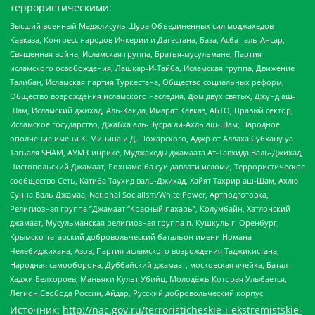
террористическими:
Высший военный Маджлисуль Шура Объединенных сил моджахедов
Кавказа, Конгресс народов Ичкерии и Дагестана, База, Асбат аль-Ансар,
Священная война, Исламская группа, Братья-мусульмане, Партия
исламского освобождения, Лашкар-И-Тайба, Исламская группа, Движение
Талибан, Исламская партия Туркестана, Общество социальных реформ,
Общество возрождения исламского наследия, Дом двух святых, Джунд аш-
Шам, Исламский джихад, Аль-Каида, Имарат Кавказ, АБТО, Правый сектор,
Исламское государство, Джабха аль-Нусра ли-Ахль аш-Шам, Народное
ополчение имени К. Минина и Д. Пожарского, Аджр от Аллаха Субхану уа
Тагьаля SHAM, АУМ Синрике, Муджахеды джамаата Ат-Тавхида Валь-Джихад,
Чистопольский Джамаат, Рохнамо ба суи давлати исломи, Террористическое
сообщество Сеть, Катиба Таухид валь-Джихад, Хайят Тахрир аш-Шам, Ахлю
Сунна Валь Джамаа, National Socialism/White Power, Артподготовка,
Религиозная группа “Джамаат “Красный пахарь”, Колумбайн, Хатлонский
джамаат, Мусульманская религиозная группа п. Кушкуль г. Оренбург,
Крымско-татарский добровольческий батальон имени Номана
Челебиджихана, Азов, Партия исламского возрождения Таджикистана,
Народная самооборона, Дуббайский джамаат, московская ячейка, Батал-
Хаджи Белхороев, Маньяки Культ Убийц, Молодёжь Которая Улыбается,
Легион Свобода России, Айдар, Русский добровольческий корпус
Источник:
http://nac.gov.ru/terroristicheskie-i-ekstremistskie-