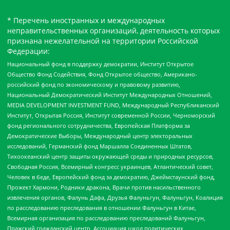
* Перечень иностранных и международных
неправительственных организаций, деятельность которых
признана нежелательной на территории Российской
Федерации:
Национальный фонд в поддержку демократии, Институт Открытое
Общество Фонд Содействия, Фонд Открытое общество, Американо-
российский фонд по экономическому и правовому развитию,
Национальный Демократический Институт Международных Отношений,
MEDIA DEVELOPMENT INVESTMENT FUND, Международный Республиканский
Институт, Открытая Россия, Институт современной России, Черноморский
фонд регионального сотрудничества, Европейская Платформа за
Демократические Выборы, Международный центр электоральных
исследований, Германский фонд Маршалла Соединенных Штатов,
Тихоокеанский центр защиты окружающей среды и природных ресурсов,
Свободная Россия, Всемирный конгресс украинцев, Атлантический совет,
Человек в беде, Европейский фонд за демократию, Джеймстаунский фонд,
Прожект Хармони, Родники дракона, Врачи против насильственного
извлечения органов, Фалунь Дафа, Друзья Фалуньгун, Фалуньгун, Коалиция
по расследованию преследования в отношении Фалуньгун в Китае,
Всемирная организация по расследованию преследований Фалуньгун,
Пражский гражданский центр, Ассоциация школ политических