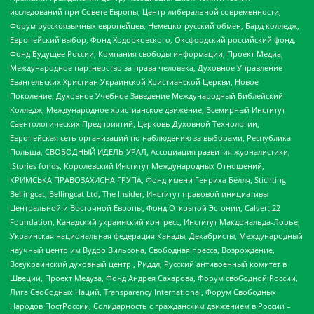
исследований при Совете Европы, Центр либеральной современности,
Форум русскоязычных европейцев, Немецко-русский обмен, Бард колледж,
Европейский выбор, Фонд Ходорковского, Оксфордский российский фонд,
Фонд Будущее России, Компания свободы информации, Проект Медиа,
Международное партнерство за права человека, Духовное Управление
Евангельских Христиан Украинской Христианской Церкви, Новое
Поколение, Духовное Учебное Заведение Международный Библейский
Колледж, Международное христианское движение, Всемирный Институт
Саентологических Предприятий, Церковь Духовной Технологии,
Европейская сеть организаций по наблюдению за выборами, Республика
Польша, СВОБОДНЫЙ ИДЕЛЬ-УРАЛ, Ассоциация развития журналистики,
IStories fonds, Королевский Институт Международных Отношений,
КРИМСЬКА ПРАВОЗАХИСНА ГРУПА, Фонд имени Генриха Бёлля, Stichting
Bellingcat, Bellingcat Ltd, The Insider, Институт правовой инициативы
Центральной и Восточной Европы, Фонд Открытой Эстонии, Calvert 22
Foundation, Канадский украинский конгресс, Институт Макдональда-Лорье,
Украинская национальная федерация Канады, Декабристы, Международный
научный центр им Вудро Вильсона, Свободная пресса, Возрождение,
Всеукраинский духовный центр , Риддл, Русский антивоенный комитет в
Швеции, Проект Медуза, Фонд Андрея Сахарова, Форум свободной России,
Лига Свободных Наций, Transparеncy International, Форум Свободных
Народов ПостРоссии, Солидарность с гражданским движением в России –