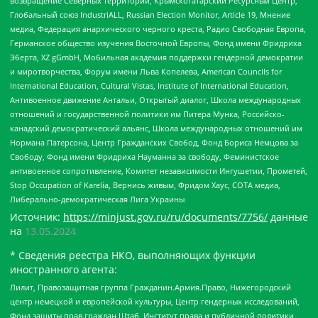
возвращение Северных территорий, Крымскотатарский Ресурсный Центр,
Глобальный союз IndustriALL, Russian Election Monitor, Article 19, Мнение
медиа, Федерация анархического черного креста, Радио Свободная Европа,
Германское общество изучения Восточной Европы, Фонд имени Фридриха
Эберта, XZ gGmbH, Мобильная академия поддержки гендерной демократии
и миротворчества, Форум имени Льва Копелева, American Councils for
International Education, Cultural Vistas, Institute of International Education,
Антивоенное движение Антальи, Открытый диалог, Школа международных
отношений и государственной политики им Питера Мунка, Российско-
канадский демократический альянс, Школа международных отношений им
Нормана Патерсона, Центр Гражданских Свобод, Фонд Бориса Немцова за
Свободу, Фонд имени Фридриха Науманна за свободу, Феминистское
антивоенное сопротивление, Комитет независимости Ингушетии, Прометей,
Stop Occupation of Karelia, Вернись живым, Фридом Хаус, СОТА медиа,
Либерально-демократическая Лига Украины
Источник:
https://minjust.gov.ru/ru/documents/7756/
данные
на
13.05.2024
* Сведения реестра НКО, выполняющих функции
иностранного агента:
Лилит, Правозащитная группа Гражданин.Армия.Право, Нижегородский
центр немецкой и европейской культуры, Центр гендерных исследований,
Фонд защиты прав граждан Штаб, Институт права и публичной политики,