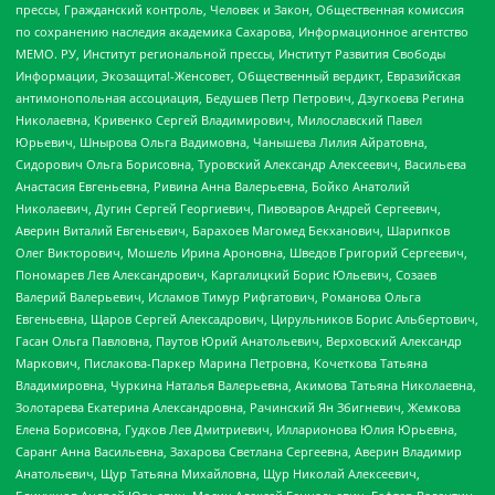
прессы, Гражданский контроль, Человек и Закон, Общественная комиссия
по сохранению наследия академика Сахарова, Информационное агентство
МЕМО. РУ, Институт региональной прессы, Институт Развития Свободы
Информации, Экозащита!-Женсовет, Общественный вердикт, Евразийская
антимонопольная ассоциация, Бедушев Петр Петрович, Дзугкоева Регина
Николаевна, Кривенко Сергей Владимирович, Милославский Павел
Юрьевич, Шнырова Ольга Вадимовна, Чанышева Лилия Айратовна,
Сидорович Ольга Борисовна, Туровский Александр Алексеевич, Васильева
Анастасия Евгеньевна, Ривина Анна Валерьевна, Бойко Анатолий
Николаевич, Дугин Сергей Георгиевич, Пивоваров Андрей Сергеевич,
Аверин Виталий Евгеньевич, Барахоев Магомед Бекханович, Шарипков
Олег Викторович, Мошель Ирина Ароновна, Шведов Григорий Сергеевич,
Пономарев Лев Александрович, Каргалицкий Борис Юльевич, Созаев
Валерий Валерьевич, Исламов Тимур Рифгатович, Романова Ольга
Евгеньевна, Щаров Сергей Алексадрович, Цирульников Борис Альбертович,
Гасан Ольга Павловна, Паутов Юрий Анатольевич, Верховский Александр
Маркович, Пислакова-Паркер Марина Петровна, Кочеткова Татьяна
Владимировна, Чуркина Наталья Валерьевна, Акимова Татьяна Николаевна,
Золотарева Екатерина Александровна, Рачинский Ян Збигневич, Жемкова
Елена Борисовна, Гудков Лев Дмитриевич, Илларионова Юлия Юрьевна,
Саранг Анна Васильевна, Захарова Светлана Сергеевна, Аверин Владимир
Анатольевич, Щур Татьяна Михайловна, Щур Николай Алексеевич,