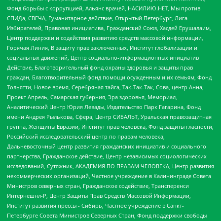
Фонд борьбы с коррупцией, Альянс врачей, НАСИЛИЮ.НЕТ, Мы против
СПИДа, СВЕЧА, Гуманитарное действие, Открытый Петербург, Лига
Избирателей, Правовая инициатива, Гражданский Союз, Хасдей Ерушалаим,
Центр поддержки и содействия развитию средств массовой информации,
Горячая Линия, В защиту прав заключенных, Институт глобализации и
социальных движений, Центр социально-информационных инициатив
Действие, Благотворительный фонд охраны здоровья и защиты прав
граждан, Благотворительный фонд помощи осужденным и их семьям, Фонд
Тольятти, Новое время, Серебряная тайга, Так-Так-Так, Сова, центр Анна,
Проект Апрель, Самарская губерния, Эра здоровья, Мемориал,
Аналитический Центр Юрия Левады, Издательство Парк Гагарина, Фонд
имени Андрея Рылькова, Сфера, Центр СИБАЛЬТ, Уральская правозащитная
группа, Женщины Евразии, Институт прав человека, Фонд защиты гласности,
Российский исследовательский центр по правам человека,
Дальневосточный центр развития гражданских инициатив и социального
партнерства, Гражданское действие, Центр независимых социологических
исследований, Сутяжник, АКАДЕМИЯ ПО ПРАВАМ ЧЕЛОВЕКА, Центр развития
некоммерческих организаций, Частное учреждение в Калининграде Совета
Министров северных стран, Гражданское содействие, Трансперенси
Интернешнл-Р, Центр Защиты Прав Средств Массовой Информации,
Институт развития прессы - Сибирь, Частное учреждение в Санкт-
Петербурге Совета Министров Северных Стран, Фонд поддержки свободы