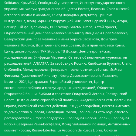
Solidarus, КрымSOS, Свободный университет, Институт государственного
управления, Форум гражданского общества Россия, Беллона, Союз жителей
островов Тисима и Хабомаи, Съезд народных депутатов, Гринпис
Интернешнл, Фонд борьбы с коррупцией Инк, Завет церквей TCCN, Агора,
Всемирный фонд природы, BDR Novaja Gazeta-Europe, Алтай проект,
Образовательный дом прав человека Чернигов, Фонд Дом Прав Человека,
Белорусский дом прав человека имени Бориса Звозскова, Дом прав
человека Тбилиси, Дом прав человека Ереван, Дом прав человека Крым,
Центр дикого лосося, TVR Studios, ТВ Дождь, Центр европейских
исследований им Вилфрида Мартенса, Сетевое объединение журналистов
расследователей, АЛЛАТРА, За свободную Россию, Свободная Бурятия, Uralic,
UnKremlin, Международная федерация транспортных рабочих, ИстЧам
Финланд, Гудзоновский институт, Фонд Демократического Развития,
Комитет-2024, Центрально-Европейский университет, Центр
восточноевропейских и международных исследований, Общество
Сторожевой башни, Библии и трактатов Свидетелей Иеговы, Гражданский
Совет, Центр анализа европейской политики, Академическая сеть Восточная
Европа, Российский комитет действия, РЭНД корпорейшн, Русская Америка
за демократию в России, Настоящая Россия, Глобальная сеть журналистов-
расследователей, Служба поддержки, Свободная Россия Берлин, Свободная
Россия Северный Рейн-Вестфалия, Фонд глобальной помощи, Антивоенный
комитет России, Russie-Libertes, La Asocicion de Rusos Libres, Союз за