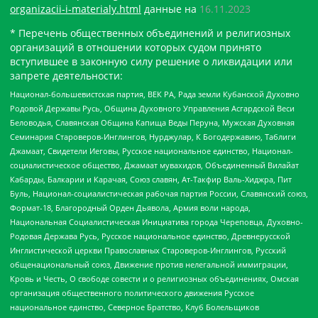
organizacii-i-materialy.html
данные на
16.11.2023
* Перечень общественных объединений и религиозных
организаций в отношении которых судом принято
вступившее в законную силу решение о ликвидации или
запрете деятельности:
Национал-большевистская партия, ВЕК РА, Рада земли Кубанской Духовно
Родовой Державы Русь, Община Духовного Управления Асгардской Веси
Беловодья, Славянская Община Капища Веды Перуна, Мужская Духовная
Семинария Староверов-Инглингов, Нурджулар, К Богодержавию, Таблиги
Джамаат, Свидетели Иеговы, Русское национальное единство, Национал-
социалистическое общество, Джамаат мувахидов, Объединенный Вилайат
Кабарды, Балкарии и Карачая, Союз славян, Ат-Такфир Валь-Хиджра, Пит
Буль, Национал-социалистическая рабочая партия России, Славянский союз,
Формат-18, Благородный Орден Дьявола, Армия воли народа,
Национальная Социалистическая Инициатива города Череповца, Духовно-
Родовая Держава Русь, Русское национальное единство, Древнерусской
Инглистической церкви Православных Староверов-Инглингов, Русский
общенациональный союз, Движение против нелегальной иммиграции,
Кровь и Честь, О свободе совести и о религиозных объединениях, Омская
организация общественного политического движения Русское
национальное единство, Северное Братство, Клуб Болельщиков