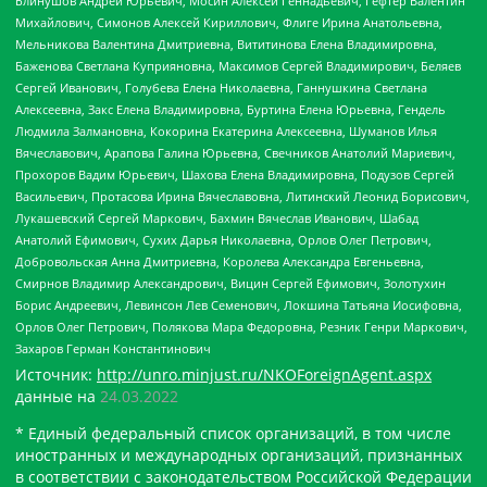
Блинушов Андрей Юрьевич, Мосин Алексей Геннадьевич, Гефтер Валентин
Михайлович, Симонов Алексей Кириллович, Флиге Ирина Анатольевна,
Мельникова Валентина Дмитриевна, Вититинова Елена Владимировна,
Баженова Светлана Куприяновна, Максимов Сергей Владимирович, Беляев
Сергей Иванович, Голубева Елена Николаевна, Ганнушкина Светлана
Алексеевна, Закс Елена Владимировна, Буртина Елена Юрьевна, Гендель
Людмила Залмановна, Кокорина Екатерина Алексеевна, Шуманов Илья
Вячеславович, Арапова Галина Юрьевна, Свечников Анатолий Мариевич,
Прохоров Вадим Юрьевич, Шахова Елена Владимировна, Подузов Сергей
Васильевич, Протасова Ирина Вячеславовна, Литинский Леонид Борисович,
Лукашевский Сергей Маркович, Бахмин Вячеслав Иванович, Шабад
Анатолий Ефимович, Сухих Дарья Николаевна, Орлов Олег Петрович,
Добровольская Анна Дмитриевна, Королева Александра Евгеньевна,
Смирнов Владимир Александрович, Вицин Сергей Ефимович, Золотухин
Борис Андреевич, Левинсон Лев Семенович, Локшина Татьяна Иосифовна,
Орлов Олег Петрович, Полякова Мара Федоровна, Резник Генри Маркович,
Захаров Герман Константинович
Источник:
http://unro.minjust.ru/NKOForeignAgent.aspx
данные на
24.03.2022
* Единый федеральный список организаций, в том числе
иностранных и международных организаций, признанных
в соответствии с законодательством Российской Федерации