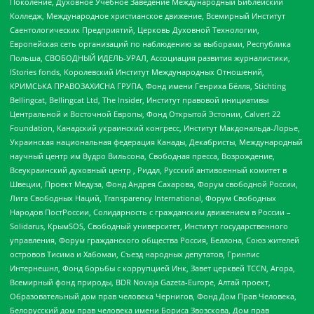
Поколение, Духовное Учебное Заведение Международный Библейский
Колледж, Международное христианское движение, Всемирный Институт
Саентологических Предприятий, Церковь Духовной Технологии,
Европейская сеть организаций по наблюдению за выборами, Республика
Польша, СВОБОДНЫЙ ИДЕЛЬ-УРАЛ, Ассоциация развития журналистики,
IStories fonds, Королевский Институт Международных Отношений,
КРИМСЬКА ПРАВОЗАХИСНА ГРУПА, Фонд имени Генриха Бёлля, Stichting
Bellingcat, Bellingcat Ltd, The Insider, Институт правовой инициативы
Центральной и Восточной Европы, Фонд Открытой Эстонии, Calvert 22
Foundation, Канадский украинский конгресс, Институт Макдональда-Лорье,
Украинская национальная федерация Канады, Декабристы, Международный
научный центр им Вудро Вильсона, Свободная пресса, Возрождение,
Всеукраинский духовный центр , Риддл, Русский антивоенный комитет в
Швеции, Проект Медуза, Фонд Андрея Сахарова, Форум свободной России,
Лига Свободных Наций, Transparеncy International, Форум Свободных
Народов ПостРоссии, Солидарность с гражданским движением в России –
Solidarus, КрымSOS, Свободный университет, Институт государственного
управления, Форум гражданского общества Россия, Беллона, Союз жителей
островов Тисима и Хабомаи, Съезд народных депутатов, Гринпис
Интернешнл, Фонд борьбы с коррупцией Инк, Завет церквей TCCN, Агора,
Всемирный фонд природы, BDR Novaja Gazeta-Europe, Алтай проект,
Образовательный дом прав человека Чернигов, Фонд Дом Прав Человека,
Белорусский дом прав человека имени Бориса Звозскова, Дом прав