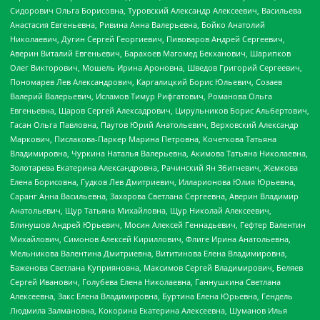
Сидорович Ольга Борисовна, Туровский Александр Алексеевич, Васильева
Анастасия Евгеньевна, Ривина Анна Валерьевна, Бойко Анатолий
Николаевич, Дугин Сергей Георгиевич, Пивоваров Андрей Сергеевич,
Аверин Виталий Евгеньевич, Барахоев Магомед Бекханович, Шарипков
Олег Викторович, Мошель Ирина Ароновна, Шведов Григорий Сергеевич,
Пономарев Лев Александрович, Каргалицкий Борис Юльевич, Созаев
Валерий Валерьевич, Исламов Тимур Рифгатович, Романова Ольга
Евгеньевна, Щаров Сергей Алексадрович, Цирульников Борис Альбертович,
Гасан Ольга Павловна, Паутов Юрий Анатольевич, Верховский Александр
Маркович, Пислакова-Паркер Марина Петровна, Кочеткова Татьяна
Владимировна, Чуркина Наталья Валерьевна, Акимова Татьяна Николаевна,
Золотарева Екатерина Александровна, Рачинский Ян Збигневич, Жемкова
Елена Борисовна, Гудков Лев Дмитриевич, Илларионова Юлия Юрьевна,
Саранг Анна Васильевна, Захарова Светлана Сергеевна, Аверин Владимир
Анатольевич, Щур Татьяна Михайловна, Щур Николай Алексеевич,
Блинушов Андрей Юрьевич, Мосин Алексей Геннадьевич, Гефтер Валентин
Михайлович, Симонов Алексей Кириллович, Флиге Ирина Анатольевна,
Мельникова Валентина Дмитриевна, Вититинова Елена Владимировна,
Баженова Светлана Куприяновна, Максимов Сергей Владимирович, Беляев
Сергей Иванович, Голубева Елена Николаевна, Ганнушкина Светлана
Алексеевна, Закс Елена Владимировна, Буртина Елена Юрьевна, Гендель
Людмила Залмановна, Кокорина Екатерина Алексеевна, Шуманов Илья