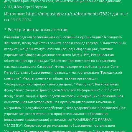
депутатов Красноярского края, Этническое национальное объединение,
ЛГБТ, Я.МЫ Сергей Фургал
Источник:
https://minjust.gov.ru/ru/documents/7822/
данные
на
03.05.2024
* Реестр иностранных агентов:
Калининградская региональная общественная организация "Экозащита!-Женсовет", Фонд содействия защите прав и свобод граждан "Общественный вердикт", Фонд "Институт Развития Свободы Информации", Частное учреждение "Информационное агентство МЕМО. РУ", Региональная общественная организация "Общественная комиссия по сохранению наследия академика Сахарова", Фонд поддержки свободы прессы, Санкт-Петербургская общественная правозащитная организация "Гражданский контроль", Межрегиональная общественная организация "Информационно-просветительский центр "Мемориал", Региональный Фонд "Центр Защиты Прав Средств Массовой Информации", с 05.12.2023 Фонд "Центр Защиты Прав Средств массовой информации", Региональная общественная благотворительная организация помощи беженцам и мигрантам "Гражданское содействие", Негосударственное образовательное учреждение дополнительного профессионального образования (повышение квалификации) специалистов "АКАДЕМИЯ ПО ПРАВАМ ЧЕЛОВЕКА", Свердловская региональная общественная организация "Сутяжник", Автономная некоммерческая организация "Центр независимых социологических исследований", Союз общественных объединений "Российский исследовательский центр по правам человека", Региональное общественное учреждение научно-информационный центр "МЕМОРИАЛ", Некоммерческая организация "Фонд защиты гласности", Автономная некоммерческая организация "Институт прав человека", Городская общественная организация "Екатеринбургское общество "МЕМОРИАЛ", Городская общественная организация "Рязанское историко-просветительское и правозащитное общество "Мемориал" (Рязанский Мемориал), Челябинский региональный орган общественной самодеятельности – женское общественное объединение "Женщины Евразии", Челябинский региональный орган общественной самодеятельности "Уральская правозащитная группа", Фонд содействия защите здоровья и социальной справедливости имени Андрея Рылькова, Автономная Некоммерческая Организация "Аналитический Центр Юрия Левады", Автономная некоммерческая организация социальной поддержки населения "Проект Апрель", Региональная общественная организация помощи женщинам и детям, находящимся в кризисной ситуации "Информационно-методический центр "Анна", Фонд содействия развитию массовых коммуникаций и правовому просвещению "Так-так-Так", Фонд содействия устойчивому развитию "Серебряная тайга", Свердловский региональный общественный фонд социальных проектов "Новое время", "Idel.Реалии", Кавказ.Реалии, Крым.Реалии, Телеканал Настоящее Время, Татаро-башкирская служба Радио Свобода (Azatliq Radiosi), Радио Свободная Европа/Радио Свобода (PCE/PC), "Сибирь.Реалии", "Фактограф", Благотворительный фонд помощи осужденным и их семьям, Автономная некоммерческая организация "Институт глобализации и социальных движений", Фонд "В защиту прав заключенных", Частное учреждение "Центр поддержки и содействия развитию средств массовой информации", Пензенский региональный общественный благотворительный фонд "Гражданский союз", "Север.Реалии", Некоммерческая организация Фонд "Правовая инициатива", Общество с ограниченной ответственностью "Радио Свободная Европа/Радио Свобода", Чешское информационное агентство "MEDIUM-ORIENT", Красноярская региональная общественная организация "Мы против СПИДа", Камалягин Денис Николаевич, Маркелов Сергей Евгеньевич, Пономарев Лев Александрович, Савицкая Людмила Алексеевна, Автономная некоммерческая организация "Центр по работе с проблемой насилия "НАСИЛИЮ.НЕТ", Межрегиональный профессиональный союз работников здравоохранения "Альянс врачей", Юридическое лицо, зарегистрированное в Латвийской Республике, SIA "Medusa Project" (регистрационный номер 40103797863, дата регистрации 10.06.2014), Некоммерческая организация "Фонд по борьбе с коррупцией", Автономная некоммерческая организация "Институт права и публичной политики", Баданин Роман Сергеевич, Гликин Максим Александрович, Железнова Мария Михайловна, Лукьянова Юлия Сергеевна, Маетная Елизавета Витальевна, Маняхин Петр Борисович, Чуракова Ольга Владимировна, Ярош Юлия Петровна, Юридическое лицо "The Insider SIA", зарегистрированное в Риге, Латвийская Республика (дата регистрации 26.06.2015), являющееся администратором доменного имени интернет-издания "The Insider SIA", https://theins.ru, Постернак Алексей Евгеньевич, Рубин Михаил Аркадьевич, Анин Роман Александрович, Юридическое лицо Istories fonds, зарегистрированное в Латвийской Республике (регистрационный номер 50008295751, дата регистрации 24.02.2020), Великовский Дмитрий Александрович, Долинина Ирина Николаевна, Мароховская Алеся Алексеевна, Шлейнов Роман Юрьевич, Шмагун Олеся Валентиновна, Общество с ограниченной ответственностью "Альтаир 2021", Общество с ограниченной ответственностью "Вега 2021", Общество с ограниченной ответственностью "Главный редактор 2021", Общество с ограниченной ответственностью "Ромашки монолит", Важенков Артем Валерьевич, Ивановская областная общественная организация "Центр гендерных исследований", Гурман Юрий Альбертович, Медиапроект "ОВД-Инфо", Егоров Владимир Владимирович, Жилинский Владимир Александрович, Общество с ограниченной ответственностью "ЗП", Иванова София Юрьевна, Карезина Инна Павловна, Кильтау Екатерина Викторовна, Петров Алексей Викторович, Пискунов Сергей Евгеньевич, Смирнов Сергей Сергеевич, Тихонов Михаил Сергеевич, Общество с ограниченной ответственностью "ЖУРНАЛИСТ-ИНОСТРАННЫЙ АГЕНТ", Арапова Галина Юрьевна, Вольтская Татьяна Анатольевна, Американская компания "Mason G.E.S. Anonymous Foundation" (США), являющаяся владельцем интернет-издания https://mnews.world/, Компания "Stichting Bellingcat", зарегистрированная в Нидерландах (дата регистрации 11.07.2018), Захаров Андрей Вячеславович, Клепиковская Екатерина Дмитриевна, Общество с ограниченной ответственностью "МЕМО", Перл Роман Александрович, Симонов Евгений Алексеевич, Соловьева Елена Анатольевна, Сотников Даниил Владимирович, Сурначева Елизавета Дмитриевна, Автономная некоммерческая организация по защите прав человека и информированию населения "Якутия – Наше Мнение", Общество с ограниченной ответственностью "Москоу диджитал медиа", с 26.01.2023 Общество с ограниченной ответственностью "Чайка Белые сады", Ветошкина Валерия Валерьевна, Заговора Максим Александрович, Межрегиональное общественное движение "Российская ЛГБТ - сеть", Оленичев Максим Владимирович, Павлов Иван Юрьевич, Скворцова Елена Сергеевна, Общество с ограниченной ответственностью "Как бы инагент", Кочетков Игорь Викторович, Общество с ограниченной ответственностью "Честные выборы", Еланчик Олег Александрович, Общество с ограниченной ответственностью "Нобелевский призыв", Гималова Регина Эмилевна, Григорьев Андрей Валерьевич, Григорьева Алина Александровна, Ассоциация по содействию защите прав призывников, альтернативнослужащих и военнослужащих "Правозащитная группа "Гражданин.Армия.Право", Хисамова Регина Фаритовна, Автономная некоммерческая организация по реализации социально-правовых программ "Лилит", Дальневосточное общественное движение "Маяк", Санкт-Петербургская ЛГБТ-инициативная группа "Выход", Инициативная группа ЛГБТ+ "Реверс", Алексеев Андрей Викторович, Бекбулатова Таисия Львовна, Беляев Иван Михайлович, Владыкина Елена Сергеевна, Гельман Марат Александрович, Никульшина Вероника Юрьевна, Толоконникова Надежда Андреевна, Шендерович Виктор Анатольевич, Общество с ограниченной ответственностью "Данное сообщение", Общество с ограниченной ответственностью Издательский дом "Новая глава", Айнбиндер Александра Александровна, Московский комьюнити-центр для ЛГБТ+инициатив, Благотворительный фонд развития филантропии, Deutsche Welle (Германия, Kurt-Schumacher-Strasse 3, 53113 Bonn), Борзунова Мария Михайловна, Воробьев Виктор Викторович, Голубева Анна Львовна, Константинова Алла Михайловна, Малкова Ирина Владимировна, Мурадов Мурад Абдулгалимович, Осетинская Елизавета Николаевна, Понасенков Евгений Николаевич, Ганапольский Матвей Юрьевич, Киселев Евгений Алексеевич, Борухович Ирина Григорьевна, Дремин Иван Тимофеевич, Дубровский Дмитрий Викторович, Красноярская региональная общественная организация поддержки и развития альтернативных образовательных технологий и межкультурных коммуникаций "ИНТЕРРА", Маяковская Екатерина Алексеевна, Фейгин Марк Захарович, Филимонов Андрей Викторович, Дзугкоева Регина Николаевна, Доброхотов Роман Александрович, Дудь Юрий Александрович, Елкин Сергей Владимирович, Кругликов Кирилл Игоревич, Сабунаева Мария Леонидовна, Семенов Алексей Владимирович, Шаинян Карен Багратович, Шульман Екатерина Михайловна, Асафьев Артур Валерьевич, Вахштайн Виктор Семенович, Венедиктов Алексей Алексеевич, Лушникова Екатерина Евгеньевна, Волков Леонид Михайлович, Невзоров Александр Глебович, Пархоменко Сергей Борисович, Сироткин Ярослав Николаевич, Кара-Мурза Владимир Владимирович, Баранова Наталья Владимировна, Гозман Леонид Яковлевич, Кагарлицкий Борис Юльевич, Климарев Михаил Валерьевич, Милов Владимир Станиславович, Автономная некоммерческая организация Краснодарский центр современного искусства "Типография", Моргенштерн Алишер Тагирович, Соболь Любовь Эдуардовна, Общество с ограниченной ответственностью "ЛИЗА НОРМ", Каспаров Гарри Кимович, Ходорковский Михаил Борисович, Общество с ограниченной ответственностью "Апрельские тезисы", Данилович Ирина Брониславовна, Кашин Олег Владимирович, Петров Николай Владимирович, Пивоваров Алексей Владимирович, Соколов Михаил Владимирович, Цветкова Юлия Владимировна, Чичваркин Евгений Александрович, Комитет против пыток/Команда против пыток, Общество с ограниченной ответственностью "Первый научный", Общество с ограниченной ответственностью "Вертолет и ко", Белоцерковская Вероника Борисовна, Кац Максим Евгеньевич, Лазарева Татьяна Юрьевна, Шаведдинов Руслан Табризович, Яшин Илья Валерьевич, Общество с ограниченной ответственностью "Иноагент ААВ", Алешковский Дмитрий Петрович, Альбац Евгения Марковна, Быков Дмитрий Львович, Галямина Юлия Евгеньевна, Лойко Сергей Леонидович, Мартынов Кирилл Константинович, Медведев Сергей Александрович, Крашенинников Федор Геннадиевич, Гордеева Катерина Вл