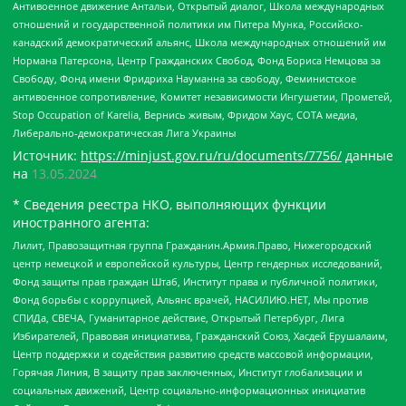
Антивоенное движение Антальи, Открытый диалог, Школа международных
отношений и государственной политики им Питера Мунка, Российско-
канадский демократический альянс, Школа международных отношений им
Нормана Патерсона, Центр Гражданских Свобод, Фонд Бориса Немцова за
Свободу, Фонд имени Фридриха Науманна за свободу, Феминистское
антивоенное сопротивление, Комитет независимости Ингушетии, Прометей,
Stop Occupation of Karelia, Вернись живым, Фридом Хаус, СОТА медиа,
Либерально-демократическая Лига Украины
Источник:
https://minjust.gov.ru/ru/documents/7756/
данные
на
13.05.2024
* Сведения реестра НКО, выполняющих функции
иностранного агента:
Лилит, Правозащитная группа Гражданин.Армия.Право, Нижегородский
центр немецкой и европейской культуры, Центр гендерных исследований,
Фонд защиты прав граждан Штаб, Институт права и публичной политики,
Фонд борьбы с коррупцией, Альянс врачей, НАСИЛИЮ.НЕТ, Мы против
СПИДа, СВЕЧА, Гуманитарное действие, Открытый Петербург, Лига
Избирателей, Правовая инициатива, Гражданский Союз, Хасдей Ерушалаим,
Центр поддержки и содействия развитию средств массовой информации,
Горячая Линия, В защиту прав заключенных, Институт глобализации и
социальных движений, Центр социально-информационных инициатив