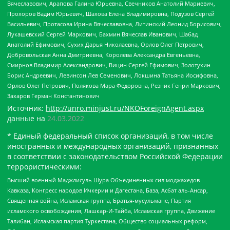
Вячеславович, Арапова Галина Юрьевна, Свечников Анатолий Мариевич,
Прохоров Вадим Юрьевич, Шахова Елена Владимировна, Подузов Сергей
Васильевич, Протасова Ирина Вячеславовна, Литинский Леонид Борисович,
Лукашевский Сергей Маркович, Бахмин Вячеслав Иванович, Шабад
Анатолий Ефимович, Сухих Дарья Николаевна, Орлов Олег Петрович,
Добровольская Анна Дмитриевна, Королева Александра Евгеньевна,
Смирнов Владимир Александрович, Вицин Сергей Ефимович, Золотухин
Борис Андреевич, Левинсон Лев Семенович, Локшина Татьяна Иосифовна,
Орлов Олег Петрович, Полякова Мара Федоровна, Резник Генри Маркович,
Захаров Герман Константинович
Источник:
http://unro.minjust.ru/NKOForeignAgent.aspx
данные на
24.03.2022
* Единый федеральный список организаций, в том числе
иностранных и международных организаций, признанных
в соответствии с законодательством Российской Федерации
террористическими:
Высший военный Маджлисуль Шура Объединенных сил моджахедов
Кавказа, Конгресс народов Ичкерии и Дагестана, База, Асбат аль-Ансар,
Священная война, Исламская группа, Братья-мусульмане, Партия
исламского освобождения, Лашкар-И-Тайба, Исламская группа, Движение
Талибан, Исламская партия Туркестана, Общество социальных реформ,