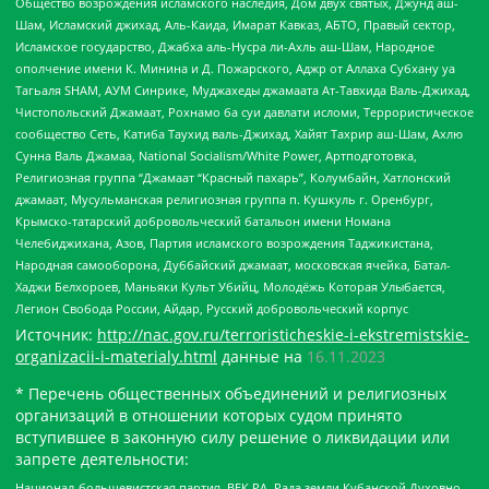
Общество возрождения исламского наследия, Дом двух святых, Джунд аш-
Шам, Исламский джихад, Аль-Каида, Имарат Кавказ, АБТО, Правый сектор,
Исламское государство, Джабха аль-Нусра ли-Ахль аш-Шам, Народное
ополчение имени К. Минина и Д. Пожарского, Аджр от Аллаха Субхану уа
Тагьаля SHAM, АУМ Синрике, Муджахеды джамаата Ат-Тавхида Валь-Джихад,
Чистопольский Джамаат, Рохнамо ба суи давлати исломи, Террористическое
сообщество Сеть, Катиба Таухид валь-Джихад, Хайят Тахрир аш-Шам, Ахлю
Сунна Валь Джамаа, National Socialism/White Power, Артподготовка,
Религиозная группа “Джамаат “Красный пахарь”, Колумбайн, Хатлонский
джамаат, Мусульманская религиозная группа п. Кушкуль г. Оренбург,
Крымско-татарский добровольческий батальон имени Номана
Челебиджихана, Азов, Партия исламского возрождения Таджикистана,
Народная самооборона, Дуббайский джамаат, московская ячейка, Батал-
Хаджи Белхороев, Маньяки Культ Убийц, Молодёжь Которая Улыбается,
Легион Свобода России, Айдар, Русский добровольческий корпус
Источник:
http://nac.gov.ru/terroristicheskie-i-ekstremistskie-
organizacii-i-materialy.html
данные на
16.11.2023
* Перечень общественных объединений и религиозных
организаций в отношении которых судом принято
вступившее в законную силу решение о ликвидации или
запрете деятельности:
Национал-большевистская партия, ВЕК РА, Рада земли Кубанской Духовно