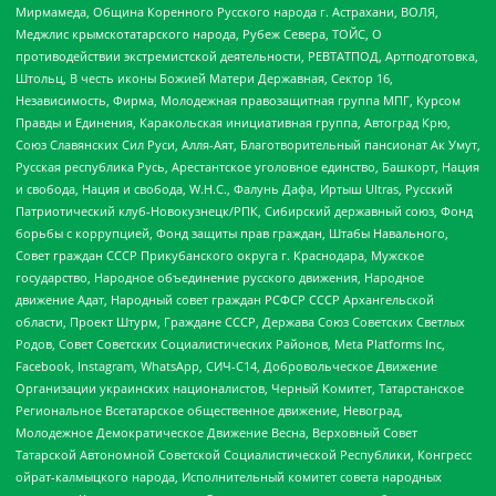
Мирмамеда, Община Коренного Русского народа г. Астрахани, ВОЛЯ,
Меджлис крымскотатарского народа, Рубеж Севера, ТОЙС, О
противодействии экстремистской деятельности, РЕВТАТПОД, Артподготовка,
Штольц, В честь иконы Божией Матери Державная, Сектор 16,
Независимость, Фирма, Молодежная правозащитная группа МПГ, Курсом
Правды и Единения, Каракольская инициативная группа, Автоград Крю,
Союз Славянских Сил Руси, Алля-Аят, Благотворительный пансионат Ак Умут,
Русская республика Русь, Арестантское уголовное единство, Башкорт, Нация
и свобода, Нация и свобода, W.H.С., Фалунь Дафа, Иртыш Ultras, Русский
Патриотический клуб-Новокузнецк/РПК, Сибирский державный союз, Фонд
борьбы с коррупцией, Фонд защиты прав граждан, Штабы Навального,
Совет граждан СССР Прикубанского округа г. Краснодара, Мужское
государство, Народное объединение русского движения, Народное
движение Адат, Народный совет граждан РСФСР СССР Архангельской
области, Проект Штурм, Граждане СССР, Держава Союз Советских Светлых
Родов, Совет Советских Социалистических Районов, Meta Platforms Inc,
Facebook, Instagram, WhatsApp, СИЧ-С14, Добровольческое Движение
Организации украинских националистов, Черный Комитет, Татарстанское
Региональное Всетатарское общественное движение, Невоград,
Молодежное Демократическое Движение Весна, Верховный Совет
Татарской Автономной Советской Социалистической Республики, Конгресс
ойрат-калмыцкого народа, Исполнительный комитет совета народных