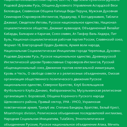
Родовой Державы Русь, Община Духовного Управления Асгардской Веси
Беловодья, Славянская Община Капища Веды Перуна, Мужская Духовная
Семинария Староверов-Инглингов, Нурджулар, К Богодержавию, Таблиги
Джамаат, Свидетели Иеговы, Русское национальное единство, Национал-
социалистическое общество, Джамаат мувахидов, Объединенный Вилайат
Кабарды, Балкарии и Карачая, Союз славян, Ат-Такфир Валь-Хиджра, Пит
Буль, Национал-социалистическая рабочая партия России, Славянский союз,
Формат-18, Благородный Орден Дьявола, Армия воли народа,
Национальная Социалистическая Инициатива города Череповца, Духовно-
Родовая Держава Русь, Русское национальное единство, Древнерусской
Инглистической церкви Православных Староверов-Инглингов, Русский
общенациональный союз, Движение против нелегальной иммиграции,
Кровь и Честь, О свободе совести и о религиозных объединениях, Омская
организация общественного политического движения Русское
национальное единство, Северное Братство, Клуб Болельщиков
Футбольного Клуба Динамо, Файзрахманисты, Мусульманская религиозная
организация п. Боровский, Община Коренного Русского народа
Щелковского района, Правый сектор, УНА - УНСО, Украинская
повстанческая армия, Тризуб им. Степана Бандеры, Братство, Белый Крест,
Misanthropic division, Религиозное объединение последователей инглиизма,
Народная Социальная Инициатива, TulaSkins, Этнополитическое
объединение Русские, Русское национальное объединение Атака, Мечеть