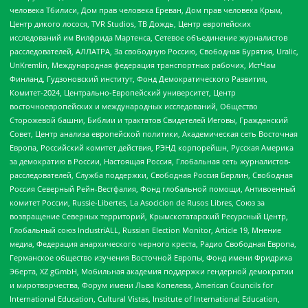
человека Тбилиси, Дом прав человека Ереван, Дом прав человека Крым,
Центр дикого лосося, TVR Studios, ТВ Дождь, Центр европейских
исследований им Вилфрида Мартенса, Сетевое объединение журналистов
расследователей, АЛЛАТРА, За свободную Россию, Свободная Бурятия, Uralic,
UnKremlin, Международная федерация транспортных рабочих, ИстЧам
Финланд, Гудзоновский институт, Фонд Демократического Развития,
Комитет-2024, Центрально-Европейский университет, Центр
восточноевропейских и международных исследований, Общество
Сторожевой башни, Библии и трактатов Свидетелей Иеговы, Гражданский
Совет, Центр анализа европейской политики, Академическая сеть Восточная
Европа, Российский комитет действия, РЭНД корпорейшн, Русская Америка
за демократию в России, Настоящая Россия, Глобальная сеть журналистов-
расследователей, Служба поддержки, Свободная Россия Берлин, Свободная
Россия Северный Рейн-Вестфалия, Фонд глобальной помощи, Антивоенный
комитет России, Russie-Libertes, La Asocicion de Rusos Libres, Союз за
возвращение Северных территорий, Крымскотатарский Ресурсный Центр,
Глобальный союз IndustriALL, Russian Election Monitor, Article 19, Мнение
медиа, Федерация анархического черного креста, Радио Свободная Европа,
Германское общество изучения Восточной Европы, Фонд имени Фридриха
Эберта, XZ gGmbH, Мобильная академия поддержки гендерной демократии
и миротворчества, Форум имени Льва Копелева, American Councils for
International Education, Cultural Vistas, Institute of International Education,