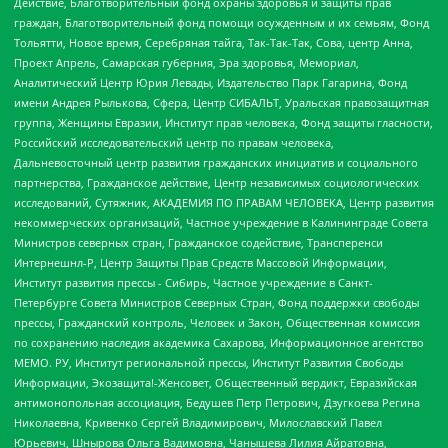
Действие, Благотворительный фонд охраны здоровья и защиты прав
граждан, Благотворительный фонд помощи осужденным и их семьям, Фонд
Тольятти, Новое время, Серебряная тайга, Так-Так-Так, Сова, центр Анна,
Проект Апрель, Самарская губерния, Эра здоровья, Мемориал,
Аналитический Центр Юрия Левады, Издательство Парк Гагарина, Фонд
имени Андрея Рылькова, Сфера, Центр СИБАЛЬТ, Уральская правозащитная
группа, Женщины Евразии, Институт прав человека, Фонд защиты гласности,
Российский исследовательский центр по правам человека,
Дальневосточный центр развития гражданских инициатив и социального
партнерства, Гражданское действие, Центр независимых социологических
исследований, Сутяжник, АКАДЕМИЯ ПО ПРАВАМ ЧЕЛОВЕКА, Центр развития
некоммерческих организаций, Частное учреждение в Калининграде Совета
Министров северных стран, Гражданское содействие, Трансперенси
Интернешнл-Р, Центр Защиты Прав Средств Массовой Информации,
Институт развития прессы - Сибирь, Частное учреждение в Санкт-
Петербурге Совета Министров Северных Стран, Фонд поддержки свободы
прессы, Гражданский контроль, Человек и Закон, Общественная комиссия
по сохранению наследия академика Сахарова, Информационное агентство
МЕМО. РУ, Институт региональной прессы, Институт Развития Свободы
Информации, Экозащита!-Женсовет, Общественный вердикт, Евразийская
антимонопольная ассоциация, Бедушев Петр Петрович, Дзугкоева Регина
Николаевна, Кривенко Сергей Владимирович, Милославский Павел
Юрьевич, Шнырова Ольга Вадимовна, Чанышева Лилия Айратовна,