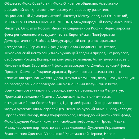
Общество Фонд Содействия, Фонд Открытое общество, Американо-
российский фонд по экономическому и правовому развитию,
Национальный Демократический Институт Международных Отношений,
MEDIA DEVELOPMENT INVESTMENT FUND, Международный Республиканский
Институт, Открытая Россия, Институт современной России, Черноморский
фонд регионального сотрудничества, Европейская Платформа за
Демократические Выборы, Международный центр электоральных
исследований, Германский фонд Маршалла Соединенных Штатов,
Тихоокеанский центр защиты окружающей среды и природных ресурсов,
Свободная Россия, Всемирный конгресс украинцев, Атлантический совет,
Человек в беде, Европейский фонд за демократию, Джеймстаунский фонд,
Прожект Хармони, Родники дракона, Врачи против насильственного
извлечения органов, Фалунь Дафа, Друзья Фалуньгун, Фалуньгун, Коалиция
по расследованию преследования в отношении Фалуньгун в Китае,
Всемирная организация по расследованию преследований Фалуньгун,
Пражский гражданский центр, Ассоциация школ политических
исследований при Совете Европы, Центр либеральной современности,
Форум русскоязычных европейцев, Немецко-русский обмен, Бард колледж,
Европейский выбор, Фонд Ходорковского, Оксфордский российский фонд,
Фонд Будущее России, Компания свободы информации, Проект Медиа,
Международное партнерство за права человека, Духовное Управление
Евангельских Христиан Украинской Христианской Церкви, Новое