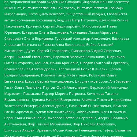
по сохранению наследия академика Сахарова, Информационное агентство
МЕМО. РУ, Институт региональной прессы, Институт Развития Свободы
Информации, Экозащита!-Женсовет, Общественный вердикт, Евразийская
антимонопольная ассоциация, Бедушев Петр Петрович, Дзугкоева Регина
Николаевна, Кривенко Сергей Владимирович, Милославский Павел
Юрьевич, Шнырова Ольга Вадимовна, Чанышева Лилия Айратовна,
Сидорович Ольга Борисовна, Туровский Александр Алексеевич, Васильева
Анастасия Евгеньевна, Ривина Анна Валерьевна, Бойко Анатолий
Николаевич, Дугин Сергей Георгиевич, Пивоваров Андрей Сергеевич,
Аверин Виталий Евгеньевич, Барахоев Магомед Бекханович, Шарипков
Олег Викторович, Мошель Ирина Ароновна, Шведов Григорий Сергеевич,
Пономарев Лев Александрович, Каргалицкий Борис Юльевич, Созаев
Валерий Валерьевич, Исламов Тимур Рифгатович, Романова Ольга
Евгеньевна, Щаров Сергей Алексадрович, Цирульников Борис Альбертович,
Гасан Ольга Павловна, Паутов Юрий Анатольевич, Верховский Александр
Маркович, Пислакова-Паркер Марина Петровна, Кочеткова Татьяна
Владимировна, Чуркина Наталья Валерьевна, Акимова Татьяна Николаевна,
Золотарева Екатерина Александровна, Рачинский Ян Збигневич, Жемкова
Елена Борисовна, Гудков Лев Дмитриевич, Илларионова Юлия Юрьевна,
Саранг Анна Васильевна, Захарова Светлана Сергеевна, Аверин Владимир
Анатольевич, Щур Татьяна Михайловна, Щур Николай Алексеевич,
Блинушов Андрей Юрьевич, Мосин Алексей Геннадьевич, Гефтер Валентин
Михайлович, Симонов Алексей Кириллович, Флиге Ирина Анатольевна,