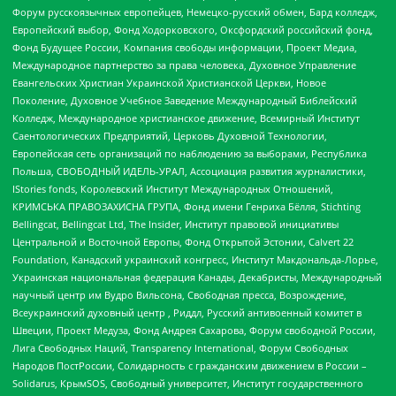
Форум русскоязычных европейцев, Немецко-русский обмен, Бард колледж,
Европейский выбор, Фонд Ходорковского, Оксфордский российский фонд,
Фонд Будущее России, Компания свободы информации, Проект Медиа,
Международное партнерство за права человека, Духовное Управление
Евангельских Христиан Украинской Христианской Церкви, Новое
Поколение, Духовное Учебное Заведение Международный Библейский
Колледж, Международное христианское движение, Всемирный Институт
Саентологических Предприятий, Церковь Духовной Технологии,
Европейская сеть организаций по наблюдению за выборами, Республика
Польша, СВОБОДНЫЙ ИДЕЛЬ-УРАЛ, Ассоциация развития журналистики,
IStories fonds, Королевский Институт Международных Отношений,
КРИМСЬКА ПРАВОЗАХИСНА ГРУПА, Фонд имени Генриха Бёлля, Stichting
Bellingcat, Bellingcat Ltd, The Insider, Институт правовой инициативы
Центральной и Восточной Европы, Фонд Открытой Эстонии, Calvert 22
Foundation, Канадский украинский конгресс, Институт Макдональда-Лорье,
Украинская национальная федерация Канады, Декабристы, Международный
научный центр им Вудро Вильсона, Свободная пресса, Возрождение,
Всеукраинский духовный центр , Риддл, Русский антивоенный комитет в
Швеции, Проект Медуза, Фонд Андрея Сахарова, Форум свободной России,
Лига Свободных Наций, Transparеncy International, Форум Свободных
Народов ПостРоссии, Солидарность с гражданским движением в России –
Solidarus, КрымSOS, Свободный университет, Институт государственного