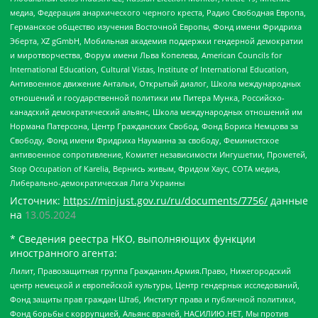
медиа, Федерация анархического черного креста, Радио Свободная Европа,
Германское общество изучения Восточной Европы, Фонд имени Фридриха
Эберта, XZ gGmbH, Мобильная академия поддержки гендерной демократии
и миротворчества, Форум имени Льва Копелева, American Councils for
International Education, Cultural Vistas, Institute of International Education,
Антивоенное движение Антальи, Открытый диалог, Школа международных
отношений и государственной политики им Питера Мунка, Российско-
канадский демократический альянс, Школа международных отношений им
Нормана Патерсона, Центр Гражданских Свобод, Фонд Бориса Немцова за
Свободу, Фонд имени Фридриха Науманна за свободу, Феминистское
антивоенное сопротивление, Комитет независимости Ингушетии, Прометей,
Stop Occupation of Karelia, Вернись живым, Фридом Хаус, СОТА медиа,
Либерально-демократическая Лига Украины
Источник:
https://minjust.gov.ru/ru/documents/7756/
данные
на
13.05.2024
* Сведения реестра НКО, выполняющих функции
иностранного агента:
Лилит, Правозащитная группа Гражданин.Армия.Право, Нижегородский
центр немецкой и европейской культуры, Центр гендерных исследований,
Фонд защиты прав граждан Штаб, Институт права и публичной политики,
Фонд борьбы с коррупцией, Альянс врачей, НАСИЛИЮ.НЕТ, Мы против