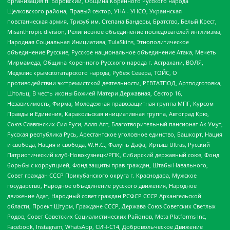
организация п. Боровский, Община Коренного Русского народа
Щелковского района, Правый сектор, УНА - УНСО, Украинская
повстанческая армия, Тризуб им. Степана Бандеры, Братство, Белый Крест,
Misanthropic division, Религиозное объединение последователей инглиизма,
Народная Социальная Инициатива, TulaSkins, Этнополитическое
объединение Русские, Русское национальное объединение Атака, Мечеть
Мирмамеда, Община Коренного Русского народа г. Астрахани, ВОЛЯ,
Меджлис крымскотатарского народа, Рубеж Севера, ТОЙС, О
противодействии экстремистской деятельности, РЕВТАТПОД, Артподготовка,
Штольц, В честь иконы Божией Матери Державная, Сектор 16,
Независимость, Фирма, Молодежная правозащитная группа МПГ, Курсом
Правды и Единения, Каракольская инициативная группа, Автоград Крю,
Союз Славянских Сил Руси, Алля-Аят, Благотворительный пансионат Ак Умут,
Русская республика Русь, Арестантское уголовное единство, Башкорт, Нация
и свобода, Нация и свобода, W.H.С., Фалунь Дафа, Иртыш Ultras, Русский
Патриотический клуб-Новокузнецк/РПК, Сибирский державный союз, Фонд
борьбы с коррупцией, Фонд защиты прав граждан, Штабы Навального,
Совет граждан СССР Прикубанского округа г. Краснодара, Мужское
государство, Народное объединение русского движения, Народное
движение Адат, Народный совет граждан РСФСР СССР Архангельской
области, Проект Штурм, Граждане СССР, Держава Союз Советских Светлых
Родов, Совет Советских Социалистических Районов, Meta Platforms Inc,
Facebook, Instagram, WhatsApp, СИЧ-С14, Добровольческое Движение