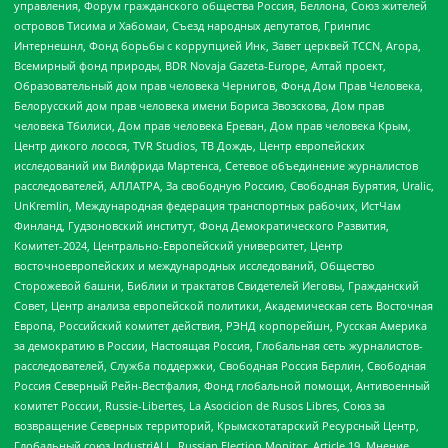
управления, Форум гражданского общества Россия, Беллона, Союз жителей
островов Тисима и Хабомаи, Съезд народных депутатов, Гринпис
Интернешнл, Фонд борьбы с коррупцией Инк, Завет церквей TCCN, Агора,
Всемирный фонд природы, BDR Novaja Gazeta-Europe, Алтай проект,
Образовательный дом прав человека Чернигов, Фонд Дом Прав Человека,
Белорусский дом прав человека имени Бориса Звозскова, Дом прав
человека Тбилиси, Дом прав человека Ереван, Дом прав человека Крым,
Центр дикого лосося, TVR Studios, ТВ Дождь, Центр европейских
исследований им Вилфрида Мартенса, Сетевое объединение журналистов
расследователей, АЛЛАТРА, За свободную Россию, Свободная Бурятия, Uralic,
UnKremlin, Международная федерация транспортных рабочих, ИстЧам
Финланд, Гудзоновский институт, Фонд Демократического Развития,
Комитет-2024, Центрально-Европейский университет, Центр
восточноевропейских и международных исследований, Общество
Сторожевой башни, Библии и трактатов Свидетелей Иеговы, Гражданский
Совет, Центр анализа европейской политики, Академическая сеть Восточная
Европа, Российский комитет действия, РЭНД корпорейшн, Русская Америка
за демократию в России, Настоящая Россия, Глобальная сеть журналистов-
расследователей, Служба поддержки, Свободная Россия Берлин, Свободная
Россия Северный Рейн-Вестфалия, Фонд глобальной помощи, Антивоенный
комитет России, Russie-Libertes, La Asocicion de Rusos Libres, Союз за
возвращение Северных территорий, Крымскотатарский Ресурсный Центр,
Глобальный союз IndustriALL, Russian Election Monitor, Article 19, Мнение