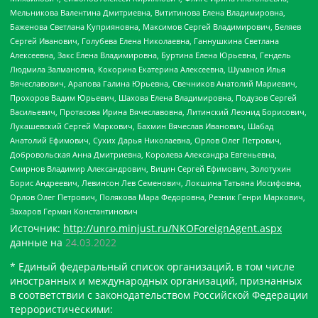
Мельникова Валентина Дмитриевна, Вититинова Елена Владимировна,
Баженова Светлана Куприяновна, Максимов Сергей Владимирович, Беляев
Сергей Иванович, Голубева Елена Николаевна, Ганнушкина Светлана
Алексеевна, Закс Елена Владимировна, Буртина Елена Юрьевна, Гендель
Людмила Залмановна, Кокорина Екатерина Алексеевна, Шуманов Илья
Вячеславович, Арапова Галина Юрьевна, Свечников Анатолий Мариевич,
Прохоров Вадим Юрьевич, Шахова Елена Владимировна, Подузов Сергей
Васильевич, Протасова Ирина Вячеславовна, Литинский Леонид Борисович,
Лукашевский Сергей Маркович, Бахмин Вячеслав Иванович, Шабад
Анатолий Ефимович, Сухих Дарья Николаевна, Орлов Олег Петрович,
Добровольская Анна Дмитриевна, Королева Александра Евгеньевна,
Смирнов Владимир Александрович, Вицин Сергей Ефимович, Золотухин
Борис Андреевич, Левинсон Лев Семенович, Локшина Татьяна Иосифовна,
Орлов Олег Петрович, Полякова Мара Федоровна, Резник Генри Маркович,
Захаров Герман Константинович
Источник:
http://unro.minjust.ru/NKOForeignAgent.aspx
данные на
24.03.2022
* Единый федеральный список организаций, в том числе
иностранных и международных организаций, признанных
в соответствии с законодательством Российской Федерации
террористическими: