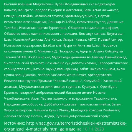
Высший военный Маджлисуль Шура Объединенных сил моджахедов
Кавказа, Конгресс народов Ичкерии и Дагестана, База, Асбат аль-Ансар,
Священная война, Исламская группа, Братья-мусульмане, Партия
исламского освобождения, Лашкар-И-Тайба, Исламская группа, Движение
Талибан, Исламская партия Туркестана, Общество социальных реформ,
Общество возрождения исламского наследия, Дом двух святых, Джунд аш-
Шам, Исламский джихад, Аль-Каида, Имарат Кавказ, АБТО, Правый сектор,
Исламское государство, Джабха аль-Нусра ли-Ахль аш-Шам, Народное
ополчение имени К. Минина и Д. Пожарского, Аджр от Аллаха Субхану уа
Тагьаля SHAM, АУМ Синрике, Муджахеды джамаата Ат-Тавхида Валь-Джихад,
Чистопольский Джамаат, Рохнамо ба суи давлати исломи, Террористическое
сообщество Сеть, Катиба Таухид валь-Джихад, Хайят Тахрир аш-Шам, Ахлю
Сунна Валь Джамаа, National Socialism/White Power, Артподготовка,
Религиозная группа “Джамаат “Красный пахарь”, Колумбайн, Хатлонский
джамаат, Мусульманская религиозная группа п. Кушкуль г. Оренбург,
Крымско-татарский добровольческий батальон имени Номана
Челебиджихана, Азов, Партия исламского возрождения Таджикистана,
Народная самооборона, Дуббайский джамаат, московская ячейка, Батал-
Хаджи Белхороев, Маньяки Культ Убийц, Молодёжь Которая Улыбается,
Легион Свобода России, Айдар, Русский добровольческий корпус
Источник:
http://nac.gov.ru/terroristicheskie-i-ekstremistskie-
organizacii-i-materialy.html
данные на
16.11.2023