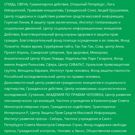
СПИДа, СВЕЧА, Гуманитарное действие, Открытый Петербург, Лига
Избирателей, Правовая инициатива, Гражданский Союз, Хасдей Ерушалаим,
Центр поддержки и содействия развитию средств массовой информации,
Горячая Линия, В защиту прав заключенных, Институт глобализации и
социальных движений, Центр социально-информационных инициатив
Действие, Благотворительный фонд охраны здоровья и защиты прав
граждан, Благотворительный фонд помощи осужденным и их семьям, Фонд
Тольятти, Новое время, Серебряная тайга, Так-Так-Так, Сова, центр Анна,
Проект Апрель, Самарская губерния, Эра здоровья, Мемориал,
Аналитический Центр Юрия Левады, Издательство Парк Гагарина, Фонд
имени Андрея Рылькова, Сфера, Центр СИБАЛЬТ, Уральская правозащитная
группа, Женщины Евразии, Институт прав человека, Фонд защиты гласности,
Российский исследовательский центр по правам человека,
Дальневосточный центр развития гражданских инициатив и социального
партнерства, Гражданское действие, Центр независимых социологических
исследований, Сутяжник, АКАДЕМИЯ ПО ПРАВАМ ЧЕЛОВЕКА, Центр развития
некоммерческих организаций, Частное учреждение в Калининграде Совета
Министров северных стран, Гражданское содействие, Трансперенси
Интернешнл-Р, Центр Защиты Прав Средств Массовой Информации,
Институт развития прессы - Сибирь, Частное учреждение в Санкт-
Петербурге Совета Министров Северных Стран, Фонд поддержки свободы
прессы, Гражданский контроль, Человек и Закон, Общественная комиссия