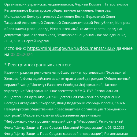
Организации украинских националистов, Черный Комитет, Татарстанское
Региональное Всетатарское общественное движение, Невоград,
Молодежное Демократическое Движение Весна, Верховный Совет
Татарской Автономной Советской Социалистической Республики, Конгресс
ойрат-калмыцкого народа, Исполнительный комитет совета народных
депутатов Красноярского края, Этническое национальное объединение,
ЛГБТ, Я.МЫ Сергей Фургал
Источник:
https://minjust.gov.ru/ru/documents/7822/
данные
на
03.05.2024
* Реестр иностранных агентов:
Калининградская региональная общественная организация "Экозащита!-Женсовет", Фонд содействия защите прав и свобод граждан "Общественный вердикт", Фонд "Институт Развития Свободы Информации", Частное учреждение "Информационное агентство МЕМО. РУ", Региональная общественная организация "Общественная комиссия по сохранению наследия академика Сахарова", Фонд поддержки свободы прессы, Санкт-Петербургская общественная правозащитная организация "Гражданский контроль", Межрегиональная общественная организация "Информационно-просветительский центр "Мемориал", Региональный Фонд "Центр Защиты Прав Средств Массовой Информации", с 05.12.2023 Фонд "Центр Защиты Прав Средств массовой информации", Региональная общественная благотворительная организация помощи беженцам и мигрантам "Гражданское содействие", Негосударственное образовательное учреждение дополнительного профессионального образования (повышение квалификации) специалистов "АКАДЕМИЯ ПО ПРАВАМ ЧЕЛОВЕКА", Свердловская региональная общественная организация "Сутяжник", Автономная некоммерческая организация "Центр независимых социологических исследований", Союз общественных объединений "Российский исследовательский центр по правам человека", Региональное общественное учреждение научно-информационный центр "МЕМОРИАЛ", Некоммерческая организация "Фонд защиты гласности", Автономная некоммерческая организация "Институт прав человека", Городская общественная организация "Екатеринбургское общество "МЕМОРИАЛ", Городская общественная организация "Рязанское историко-просветительское и правозащитное общество "Мемориал" (Рязанский Мемориал), Челябинский региональный орган общественной самодеятельности – женское общественное объединение "Женщины Евразии", Челябинский региональный орган общественной самодеятельности "Уральская правозащитная группа", Фонд содействия защите здоровья и социальной справедливости имени Андрея Рылькова, Автономная Некоммерческая Организация "Аналитический Центр Юрия Левады", Автономная некоммерческая организация социальной поддержки населения "Проект Апрель", Региональная общественная организация помощи женщинам и детям, находящимся в кризисной ситуации "Информационно-методический центр "Анна", Фонд содействия развитию массовых коммуникаций и правовому просвещению "Так-так-Так", Фонд содействия устойчивому развитию "Серебряная тайга", Свердловский региональный общественный фонд социальных проектов "Новое время", "Idel.Реалии", Кавказ.Реалии, Крым.Реалии, Телеканал Настоящее Время, Татаро-башкирская служба Радио Свобода (Azatliq Radiosi), Радио Свободная Европа/Радио Свобода (PCE/PC), "Сибирь.Реалии", "Фактограф", Благотворительный фонд помощи осужденным и их семьям, Автономная некоммерческая организация "Институт глобализации и социальных движений", Фонд "В защиту прав заключенных", Частное учреждение "Центр поддержки и содействия развитию средств массовой информации", Пензенский региональный общественный благотворительный фонд "Гражданский союз", "Север.Реалии", Некоммерческая организация Фонд "Правовая инициатива", Общество с ограниченной ответственностью "Радио Свободная Европа/Радио Свобода", Чешское информационное агентство "MEDIUM-ORIENT", Красноярская региональная общественная организация "Мы против СПИДа", Камалягин Денис Николаевич, Маркелов Сергей Евгеньевич, Пономарев Лев Александрович, Савицкая Людмила Алексеевна, Автономная некоммерческая организация "Центр по работе с проблемой насилия "НАСИЛИЮ.НЕТ", Межрегиональный профессиональный союз работников здравоохранения "Альянс врачей", Юридическое лицо, зарегистрированное в Латвийской Республике, SIA "Medusa Project" (регистрационный номер 40103797863, дата регистрации 10.06.2014), Некоммерческая организация "Фонд по борьбе с коррупцией", Автономная некоммерческая организация "Институт права и публичной политики", Баданин Роман Сергеевич, Гликин Максим Александрович, Железнова Мария Михайловна, Лукьянова Юлия Сергеевна, Маетная Елизавета Витальевна, Маняхин Петр Борисович, Чуракова Ольга Владимировна, Ярош Юлия Петровна, Юридическое лицо "The Insider SIA", зарегистрированное в Риге, Латвийская Республика (дата регистрации 26.06.2015), являющееся администратором доменного имени интернет-издания "The Insider SIA", https://theins.ru, Постернак Алексей Евгеньевич, Рубин Михаил Аркадьевич, Анин Роман Александрович, Юридическое лицо Istories fonds, зарегистрированное в Латвийской Республике (регистрационный номер 50008295751, дата регистрации 24.02.2020), Великовский Дмитрий Александрович, Долинина Ирина Николаевна, Мароховская Алеся Алексеевна, Шлейнов Роман Юрьевич, Шмагун Олеся Валентиновна, Общество с ограниченной ответственностью "Альтаир 2021", Общество с ограниченной ответственностью "Вега 2021", Общество с ограниченной ответственностью "Главный редактор 2021", Общество с ограниченной ответственностью "Ромашки монолит", Важенков Артем Валерьевич, Ивановская областная общественная организация "Центр гендерных исследований", Гурман Юрий Альбертович, Медиапроект "ОВД-Инфо", Егоров Владимир Владимирович, Жилинский Владимир Александрович, Общество с ограниченной ответственностью "ЗП", Иванова София Юрьевна, Карезина Инна Павловна, Кильтау Екатерина Викторовна, Петров Алексей Викторович, Пискунов Сергей Евгеньевич, Смирнов Сергей Сергеевич, Тихонов Михаил Сергеевич, Общество с ограниченной ответственностью "ЖУРНАЛИСТ-ИНОСТРАННЫЙ АГЕНТ", Арапова Галина Юрьевна, Вольтская Татьяна Анатольевна, Американская компания "Mason G.E.S. Anonymous Foundation" (США), являющаяся владельцем интернет-издания https://mnews.world/, Компания "Stichting Bellingcat", зарегистрированная в Нидерландах (дата регистрации 11.07.2018), Захаров Андрей Вячеславович, Клепиковская Екатерина Дмитриевна, Общество с ограниченной ответственностью "МЕМО", Перл Роман Александрович, Симонов Евгений Алексеевич, Соловьева Елена Анатольевна, Сотников Даниил Владимирович, Сурначева Елизавета Дмитриевна, Автономная некоммерческая организация по защите прав человека и информированию населения "Якутия – Наше Мнение", Общество с ограниченной ответственностью "Москоу диджитал медиа", с 26.01.2023 Общество с ограниченной ответственностью "Чайка Белые сады", Ветошкина Валерия Валерьевна, Заговора Максим Александрович, Межрегиональное общественное движение "Российская ЛГБТ - сеть", Оленичев Максим Владимирович, Павлов Иван Юрьевич, Скворцова Елена Сергеевна, Общество с ограниченной ответственностью "Как бы инагент", Кочетков Игорь Викторович, Общество с ограниченной ответственностью "Честные выборы", Еланчик Олег Александрович, Общество с ограниченной ответственностью "Нобелевский призыв", Гималова Регина Эмилевна, Григорьев Андрей Валерьевич, Григорьева Алина Александровна, Ассоциация по содействию защите прав призывников, альтернативнослужащих и военнослужащих "Правозащитная группа "Гражданин.Армия.Право", Хисамова Регина Фаритовна, Автономная некоммерческая организация по реализации социально-правовых программ "Лилит", Дальневосточное общественное движение "Маяк", Санкт-Петербургская ЛГБТ-инициативная группа "Выход", Инициативная группа ЛГБТ+ "Реверс", Алексеев Андрей Викторович, Бекбулатова Таисия Львовна, Беляев Иван Михайлович, Владыкина Елена Сергеевна, Гельман Марат Александрович, Никульшина Вероника Юрьевна, Толоконникова Надежда Андреевна, Шендерович Виктор Анатольевич, Общество с ограниченной ответственностью "Данное сообщение", Общество с ограниченной ответственностью Издательский дом "Новая глава", Айнбиндер Александра Александровна, Московский комьюнити-центр для ЛГБТ+инициатив, Благотворительный фонд развития филантропии, Deutsche Welle (Германия, Kurt-Schumacher-Strasse 3, 53113 Bonn), Борзунова Мария Михайловна, Воробьев Виктор Викторович, Голубева Анна Львовна, Константинова Алла Михайловна, Малкова Ирина Владимировна, Мурадов Мурад Абдулгалимович, Осетинская Елизавета Николаевна, Понасенков Евгений Николаевич, Ганапольский Матвей Юрьевич, Киселев Евгений Алексеевич, Борухович Ирина Григорьевна, Дремин Иван Тимофеевич, Дубровский Дмитрий Викторович, Красноярская региональная общественная организация поддержки и развития альтернативных образовательных технологий и межкультурных коммуникаций "ИНТЕРРА", Маяковская Екатерина Алексеевна, Фейгин Марк Захарович, Филимонов Андрей Викторович, Дзугкоева Регина Николаевна, Доброхотов Роман Александрович, Дудь Юрий Александрович, Елкин Сергей Владимирович, Кругликов Кирилл Игоревич, Сабунаева Мария Леонидовна, Семенов Алексей Владимирович, Шаинян Карен Багратович, Шульман Екатерина Михайловна, Асафьев Артур Валерьевич, Вахштайн Виктор Семенович, Венедиктов Алексей Алексеевич, Лушникова Екатерина Евгеньевна, Волков Леонид Михайлович, Невзоров Александр Глебович, Пархоменко Сергей Борисович, Сироткин Ярослав Николаевич, Кара-Мурза Владимир Владимирович, Баранова Наталья Владимировна, Гозман Леонид Яковлевич, Кагарлицкий Борис Юльевич, Климарев Михаил Валерьевич, Милов Владимир Станиславович, Автономная некоммерческая организация Краснодарский центр современного искусства "Типография", Моргенштерн Алишер Тагирович, Соболь Любовь Эдуардовна, Общество с ограниченной ответственностью "ЛИЗА НОРМ", Каспаров Гарри Кимович, Ходорковский Михаил Борисович, Общество с ограниченной ответственностью "Апрельские тезисы", Данилович Ирина Брониславовна, Кашин Олег Владимирович, Петров Николай Владимирович, Пивоваров Алексей Владимирович, Соколов Михаил Владимирович, Цветкова Юлия Владимировна, Чичваркин Евгений Александрович, Комитет против пыток/Команда против пыток, Общество с ограниченной ответственностью "Первый научный", Общество с ограниченной ответственностью "Вертолет и ко", Белоцерковская Вероника Борисовна, Кац Максим Евгеньевич, Лазарева Татьяна Юрьевна, Шаведдинов Руслан Табризович, Яшин Илья Валерьевич, Общество с ограниченной ответственностью "Иноагент ААВ", Алешковский Дмитрий Петрович, Альбац Евгения Марковна, Быков Дмитрий Львович, Галямина Юлия Евгеньевна, Лойко Сергей Леонидович, Мартынов Кирилл Константинович, Медведев Сергей Александрович, Крашенинников Федор Геннадиевич, Гордеева Катерина Вл