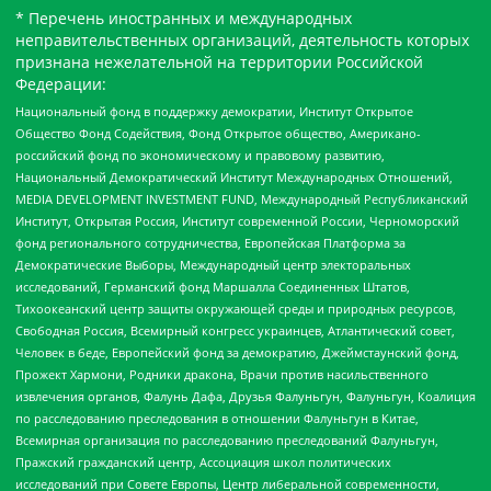
* Перечень иностранных и международных
неправительственных организаций, деятельность которых
признана нежелательной на территории Российской
Федерации:
Национальный фонд в поддержку демократии, Институт Открытое
Общество Фонд Содействия, Фонд Открытое общество, Американо-
российский фонд по экономическому и правовому развитию,
Национальный Демократический Институт Международных Отношений,
MEDIA DEVELOPMENT INVESTMENT FUND, Международный Республиканский
Институт, Открытая Россия, Институт современной России, Черноморский
фонд регионального сотрудничества, Европейская Платформа за
Демократические Выборы, Международный центр электоральных
исследований, Германский фонд Маршалла Соединенных Штатов,
Тихоокеанский центр защиты окружающей среды и природных ресурсов,
Свободная Россия, Всемирный конгресс украинцев, Атлантический совет,
Человек в беде, Европейский фонд за демократию, Джеймстаунский фонд,
Прожект Хармони, Родники дракона, Врачи против насильственного
извлечения органов, Фалунь Дафа, Друзья Фалуньгун, Фалуньгун, Коалиция
по расследованию преследования в отношении Фалуньгун в Китае,
Всемирная организация по расследованию преследований Фалуньгун,
Пражский гражданский центр, Ассоциация школ политических
исследований при Совете Европы, Центр либеральной современности,