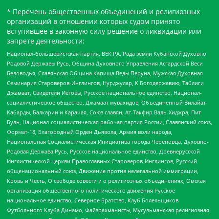
* Перечень общественных объединений и религиозных
организаций в отношении которых судом принято
вступившее в законную силу решение о ликвидации или
запрете деятельности:
Национал-большевистская партия, ВЕК РА, Рада земли Кубанской Духовно
Родовой Державы Русь, Община Духовного Управления Асгардской Веси
Беловодья, Славянская Община Капища Веды Перуна, Мужская Духовная
Семинария Староверов-Инглингов, Нурджулар, К Богодержавию, Таблиги
Джамаат, Свидетели Иеговы, Русское национальное единство, Национал-
социалистическое общество, Джамаат мувахидов, Объединенный Вилайат
Кабарды, Балкарии и Карачая, Союз славян, Ат-Такфир Валь-Хиджра, Пит
Буль, Национал-социалистическая рабочая партия России, Славянский союз,
Формат-18, Благородный Орден Дьявола, Армия воли народа,
Национальная Социалистическая Инициатива города Череповца, Духовно-
Родовая Держава Русь, Русское национальное единство, Древнерусской
Инглистической церкви Православных Староверов-Инглингов, Русский
общенациональный союз, Движение против нелегальной иммиграции,
Кровь и Честь, О свободе совести и о религиозных объединениях, Омская
организация общественного политического движения Русское
национальное единство, Северное Братство, Клуб Болельщиков
Футбольного Клуба Динамо, Файзрахманисты, Мусульманская религиозная