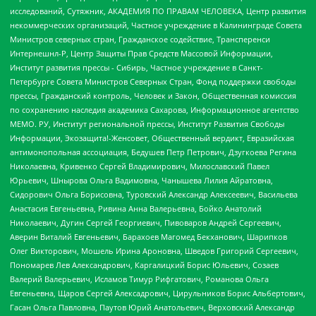
исследований, Сутяжник, АКАДЕМИЯ ПО ПРАВАМ ЧЕЛОВЕКА, Центр развития
некоммерческих организаций, Частное учреждение в Калининграде Совета
Министров северных стран, Гражданское содействие, Трансперенси
Интернешнл-Р, Центр Защиты Прав Средств Массовой Информации,
Институт развития прессы - Сибирь, Частное учреждение в Санкт-
Петербурге Совета Министров Северных Стран, Фонд поддержки свободы
прессы, Гражданский контроль, Человек и Закон, Общественная комиссия
по сохранению наследия академика Сахарова, Информационное агентство
МЕМО. РУ, Институт региональной прессы, Институт Развития Свободы
Информации, Экозащита!-Женсовет, Общественный вердикт, Евразийская
антимонопольная ассоциация, Бедушев Петр Петрович, Дзугкоева Регина
Николаевна, Кривенко Сергей Владимирович, Милославский Павел
Юрьевич, Шнырова Ольга Вадимовна, Чанышева Лилия Айратовна,
Сидорович Ольга Борисовна, Туровский Александр Алексеевич, Васильева
Анастасия Евгеньевна, Ривина Анна Валерьевна, Бойко Анатолий
Николаевич, Дугин Сергей Георгиевич, Пивоваров Андрей Сергеевич,
Аверин Виталий Евгеньевич, Барахоев Магомед Бекханович, Шарипков
Олег Викторович, Мошель Ирина Ароновна, Шведов Григорий Сергеевич,
Пономарев Лев Александрович, Каргалицкий Борис Юльевич, Созаев
Валерий Валерьевич, Исламов Тимур Рифгатович, Романова Ольга
Евгеньевна, Щаров Сергей Алексадрович, Цирульников Борис Альбертович,
Гасан Ольга Павловна, Паутов Юрий Анатольевич, Верховский Александр