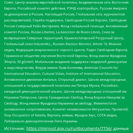
Совет, Центр анализа европейской политики, Академическая сеть Восточная
Европа, Российский комитет действия, РЭНД корпорейшн, Русская Америка
за демократию в России, Настоящая Россия, Глобальная сеть журналистов-
расследователей, Служба поддержки, Свободная Россия Берлин, Свободная
Россия Северный Рейн-Вестфалия, Фонд глобальной помощи, Антивоенный
комитет России, Russie-Libertes, La Asocicion de Rusos Libres, Союз за
возвращение Северных территорий, Крымскотатарский Ресурсный Центр,
Глобальный союз IndustriALL, Russian Election Monitor, Article 19, Мнение
медиа, Федерация анархического черного креста, Радио Свободная Европа,
Германское общество изучения Восточной Европы, Фонд имени Фридриха
Эберта, XZ gGmbH, Мобильная академия поддержки гендерной демократии
и миротворчества, Форум имени Льва Копелева, American Councils for
International Education, Cultural Vistas, Institute of International Education,
Антивоенное движение Антальи, Открытый диалог, Школа международных
отношений и государственной политики им Питера Мунка, Российско-
канадский демократический альянс, Школа международных отношений им
Нормана Патерсона, Центр Гражданских Свобод, Фонд Бориса Немцова за
Свободу, Фонд имени Фридриха Науманна за свободу, Феминистское
антивоенное сопротивление, Комитет независимости Ингушетии, Прометей,
Stop Occupation of Karelia, Вернись живым, Фридом Хаус, СОТА медиа,
Либерально-демократическая Лига Украины
Источник:
https://minjust.gov.ru/ru/documents/7756/
данные