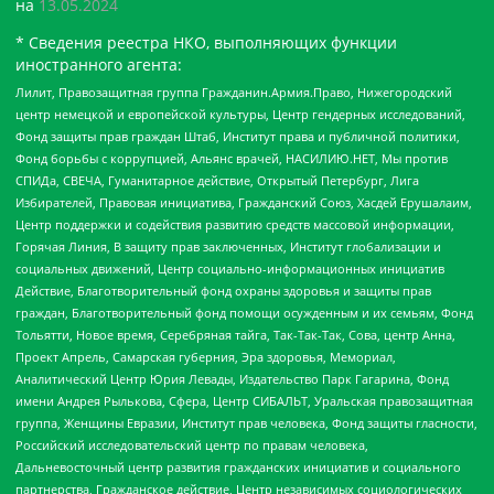
на
13.05.2024
* Сведения реестра НКО, выполняющих функции
иностранного агента:
Лилит, Правозащитная группа Гражданин.Армия.Право, Нижегородский
центр немецкой и европейской культуры, Центр гендерных исследований,
Фонд защиты прав граждан Штаб, Институт права и публичной политики,
Фонд борьбы с коррупцией, Альянс врачей, НАСИЛИЮ.НЕТ, Мы против
СПИДа, СВЕЧА, Гуманитарное действие, Открытый Петербург, Лига
Избирателей, Правовая инициатива, Гражданский Союз, Хасдей Ерушалаим,
Центр поддержки и содействия развитию средств массовой информации,
Горячая Линия, В защиту прав заключенных, Институт глобализации и
социальных движений, Центр социально-информационных инициатив
Действие, Благотворительный фонд охраны здоровья и защиты прав
граждан, Благотворительный фонд помощи осужденным и их семьям, Фонд
Тольятти, Новое время, Серебряная тайга, Так-Так-Так, Сова, центр Анна,
Проект Апрель, Самарская губерния, Эра здоровья, Мемориал,
Аналитический Центр Юрия Левады, Издательство Парк Гагарина, Фонд
имени Андрея Рылькова, Сфера, Центр СИБАЛЬТ, Уральская правозащитная
группа, Женщины Евразии, Институт прав человека, Фонд защиты гласности,
Российский исследовательский центр по правам человека,
Дальневосточный центр развития гражданских инициатив и социального
партнерства, Гражданское действие, Центр независимых социологических