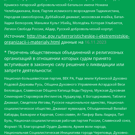
Крымско-татарский добровольческий батальон имени Номана
Челебиджихана, Азов, Партия исламского возрождения Таджикистана,
Народная самооборона, Дуббайский джамаат, московская ячейка, Батал-
Хаджи Белхороев, Маньяки Культ Убийц, Молодёжь Которая Улыбается,
Легион Свобода России, Айдар, Русский добровольческий корпус
Источник:
http://nac.gov.ru/terroristicheskie-i-ekstremistskie-
organizacii-i-materialy.html
данные на
16.11.2023
* Перечень общественных объединений и религиозных
организаций в отношении которых судом принято
вступившее в законную силу решение о ликвидации или
запрете деятельности:
Национал-большевистская партия, ВЕК РА, Рада земли Кубанской Духовно
Родовой Державы Русь, Община Духовного Управления Асгардской Веси
Беловодья, Славянская Община Капища Веды Перуна, Мужская Духовная
Семинария Староверов-Инглингов, Нурджулар, К Богодержавию, Таблиги
Джамаат, Свидетели Иеговы, Русское национальное единство, Национал-
социалистическое общество, Джамаат мувахидов, Объединенный Вилайат
Кабарды, Балкарии и Карачая, Союз славян, Ат-Такфир Валь-Хиджра, Пит
Буль, Национал-социалистическая рабочая партия России, Славянский союз,
Формат-18, Благородный Орден Дьявола, Армия воли народа,
Национальная Социалистическая Инициатива города Череповца, Духовно-