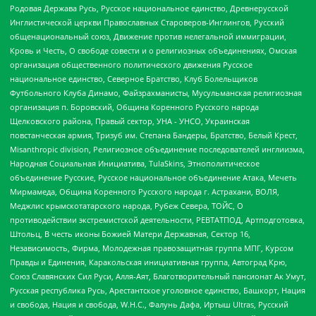
Родовая Держава Русь, Русское национальное единство, Древнерусской
Инглистической церкви Православных Староверов-Инглингов, Русский
общенациональный союз, Движение против нелегальной иммиграции,
Кровь и Честь, О свободе совести и о религиозных объединениях, Омская
организация общественного политического движения Русское
национальное единство, Северное Братство, Клуб Болельщиков
Футбольного Клуба Динамо, Файзрахманисты, Мусульманская религиозная
организация п. Боровский, Община Коренного Русского народа
Щелковского района, Правый сектор, УНА - УНСО, Украинская
повстанческая армия, Тризуб им. Степана Бандеры, Братство, Белый Крест,
Misanthropic division, Религиозное объединение последователей инглиизма,
Народная Социальная Инициатива, TulaSkins, Этнополитическое
объединение Русские, Русское национальное объединение Атака, Мечеть
Мирмамеда, Община Коренного Русского народа г. Астрахани, ВОЛЯ,
Меджлис крымскотатарского народа, Рубеж Севера, ТОЙС, О
противодействии экстремистской деятельности, РЕВТАТПОД, Артподготовка,
Штольц, В честь иконы Божией Матери Державная, Сектор 16,
Независимость, Фирма, Молодежная правозащитная группа МПГ, Курсом
Правды и Единения, Каракольская инициативная группа, Автоград Крю,
Союз Славянских Сил Руси, Алля-Аят, Благотворительный пансионат Ак Умут,
Русская республика Русь, Арестантское уголовное единство, Башкорт, Нация
и свобода, Нация и свобода, W.H.С., Фалунь Дафа, Иртыш Ultras, Русский