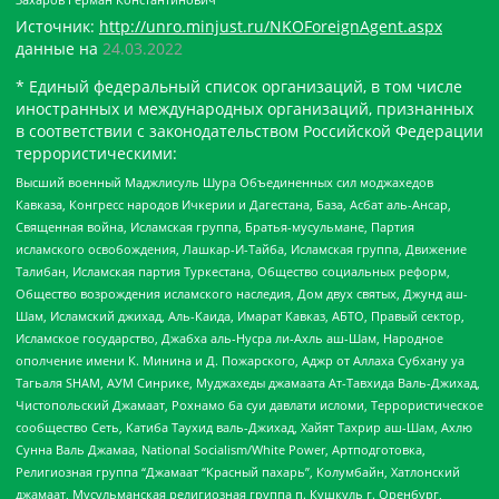
Источник:
http://unro.minjust.ru/NKOForeignAgent.aspx
данные на
24.03.2022
* Единый федеральный список организаций, в том числе
иностранных и международных организаций, признанных
в соответствии с законодательством Российской Федерации
террористическими:
Высший военный Маджлисуль Шура Объединенных сил моджахедов
Кавказа, Конгресс народов Ичкерии и Дагестана, База, Асбат аль-Ансар,
Священная война, Исламская группа, Братья-мусульмане, Партия
исламского освобождения, Лашкар-И-Тайба, Исламская группа, Движение
Талибан, Исламская партия Туркестана, Общество социальных реформ,
Общество возрождения исламского наследия, Дом двух святых, Джунд аш-
Шам, Исламский джихад, Аль-Каида, Имарат Кавказ, АБТО, Правый сектор,
Исламское государство, Джабха аль-Нусра ли-Ахль аш-Шам, Народное
ополчение имени К. Минина и Д. Пожарского, Аджр от Аллаха Субхану уа
Тагьаля SHAM, АУМ Синрике, Муджахеды джамаата Ат-Тавхида Валь-Джихад,
Чистопольский Джамаат, Рохнамо ба суи давлати исломи, Террористическое
сообщество Сеть, Катиба Таухид валь-Джихад, Хайят Тахрир аш-Шам, Ахлю
Сунна Валь Джамаа, National Socialism/White Power, Артподготовка,
Религиозная группа “Джамаат “Красный пахарь”, Колумбайн, Хатлонский
джамаат, Мусульманская религиозная группа п. Кушкуль г. Оренбург,