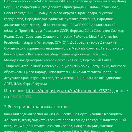
Патриотический клуб-Новокузнецк/РПК, Сибирский державный союз, Фонд
борьбы с коррупцией, Фонд защиты прав граждан, Штабы Навального,
Совет граждан СССР Прикубанского округа г. Краснодара, Мужское
государство, Народное объединение русского движения, Народное
движение Адат, Народный совет граждан РСФСР СССР Архангельской
области, Проект Штурм, Граждане СССР, Держава Союз Советских Светлых
Родов, Совет Советских Социалистических Районов, Meta Platforms Inc,
Facebook, Instagram, WhatsApp, СИЧ-С14, Добровольческое Движение
Организации украинских националистов, Черный Комитет, Татарстанское
Региональное Всетатарское общественное движение, Невоград,
Молодежное Демократическое Движение Весна, Верховный Совет
Татарской Автономной Советской Социалистической Республики, Конгресс
ойрат-калмыцкого народа, Исполнительный комитет совета народных
депутатов Красноярского края, Этническое национальное объединение,
ЛГБТ, Я.МЫ Сергей Фургал
Источник:
https://minjust.gov.ru/ru/documents/7822/
данные
на
03.05.2024
* Реестр иностранных агентов:
Калининградская региональная общественная организация "Экозащита!-Женсовет", Фонд содействия защите прав и свобод граждан "Общественный вердикт", Фонд "Институт Развития Свободы Информации", Частное учреждение "Информационное агентство МЕМО. РУ", Региональная общественная организация "Общественная комиссия по сохранению наследия академика Сахарова", Фонд поддержки свободы прессы, Санкт-Петербургская общественная правозащитная организация "Гражданский контроль", Межрегиональная общественная организация "Информационно-просветительский центр "Мемориал", Региональный Фонд "Центр Защиты Прав Средств Массовой Информации", с 05.12.2023 Фонд "Центр Защиты Прав Средств массовой информации", Региональная общественная благотворительная организация помощи беженцам и мигрантам "Гражданское содействие", Негосударственное образовательное учреждение дополнительного профессионального образования (повышение квалификации) специалистов "АКАДЕМИЯ ПО ПРАВАМ ЧЕЛОВЕКА", Свердловская региональная общественная организация "Сутяжник", Автономная некоммерческая организация "Центр независимых социологических исследований", Союз общественных объединений "Российский исследовательский центр по правам человека", Региональное общественное учреждение научно-информационный центр "МЕМОРИАЛ", Некоммерческая организация "Фонд защиты гласности", Автономная некоммерческая организация "Институт прав человека", Городская общественная организация "Екатеринбургское общество "МЕМОРИАЛ", Городская общественная организация "Рязанское историко-просветительское и правозащитное общество "Мемориал" (Рязанский Мемориал), Челябинский региональный орган общественной самодеятельности – женское общественное объединение "Женщины Евразии", Челябинский региональный орган общественной самодеятельности "Уральская правозащитная группа", Фонд содействия защите здоровья и социальной справедливости имени Андрея Рылькова, Автономная Некоммерческая Организация "Аналитический Центр Юрия Левады", Автономная некоммерческая организация социальной поддержки населения "Проект Апрель", Региональная общественная организация помощи женщинам и детям, находящимся в кризисной ситуации "Информационно-методический центр "Анна", Фонд содействия развитию массовых коммуникаций и правовому просвещению "Так-так-Так", Фонд содействия устойчивому развитию "Серебряная тайга", Свердловский региональный общественный фонд социальных проектов "Новое время", "Idel.Реалии", Кавказ.Реалии, Крым.Реалии, Телеканал Настоящее Время, Татаро-башкирская служба Радио Свобода (Azatliq Radiosi), Радио Свободная Европа/Радио Свобода (PCE/PC), "Сибирь.Реалии", "Фактограф", Благотворительный фонд помощи осужденным и их семьям, Автономная некоммерческая организация "Институт глобализации и социальных движений", Фонд "В защиту прав заключенных", Частное учреждение "Центр поддержки и содействия развитию средств массовой информации", Пензенский региональный общественный благотворительный фонд "Гражданский союз", "Север.Реалии", Некоммерческая организация Фонд "Правовая инициатива", Общество с ограниченной ответственностью "Радио Свободная Европа/Радио Свобода", Чешское информационное агентство "MEDIUM-ORIENT", Красноярская региональная общественная организация "Мы против СПИДа", Камалягин Денис Николаевич, Маркелов Сергей Евгеньевич, Пономарев Лев Александрович, Савицкая Людмила Алексеевна, Автономная некоммерческая организация "Центр по работе с проблемой насилия "НАСИЛИЮ.НЕТ", Межрегиональный профессиональный союз работников здравоохранения "Альянс врачей", Юридическое лицо, зарегистрированное в Латвийской Республике, SIA "Medusa Project" (регистрационный номер 40103797863, дата регистрации 10.06.2014), Некоммерческая организация "Фонд по борьбе с коррупцией", Автономная некоммерческая организация "Институт права и публичной политики", Баданин Роман Сергеевич, Гликин Максим Александрович, Железнова Мария Михайловна, Лукьянова Юлия Сергеевна, Маетная Елизавета Витальевна, Маняхин Петр Борисович, Чуракова Ольга Владимировна, Ярош Юлия Петровна, Юридическое лицо "The Insider SIA", зарегистрированное в Риге, Латвийская Республика (дата регистрации 26.06.2015), являющееся администратором доменного имени интернет-издания "The Insider SIA", https://theins.ru, Постернак Алексей Евгеньевич, Рубин Михаил Аркадьевич, Анин Роман Александрович, Юридическое лицо Istories fonds, зарегистрированное в Латвийской Республике (регистрационный номер 50008295751, дата регистрации 24.02.2020), Великовский Дмитрий Александрович, Долинина Ирина Николаевна, Мароховская Алеся Алексеевна, Шлейнов Роман Юрьевич, Шмагун Олеся Валентиновна, Общество с ограниченной ответственностью "Альтаир 2021", Общество с ограниченной ответственностью "Вега 2021", Общество с ограниченной ответственностью "Главный редактор 2021", Общество с ограниченной ответственностью "Ромашки монолит", Важенков Артем Валерьевич, Ивановская областная общественная организация "Центр гендерных исследований", Гурман Юрий Альбертович, Медиапроект "ОВД-Инфо", Егоров Владимир Владимирович, Жилинский Владимир Александрович, Общество с ограниченной ответственностью "ЗП", Иванова София Юрьевна, Карезина Инна Павловна, Кильтау Екатерина Викторовна, Петров Алексей Викторович, Пискунов Сергей Евгеньевич, Смирнов Сергей Сергеевич, Тихонов Михаил Сергеевич, Общество с ограниченной ответственностью "ЖУРНАЛИСТ-ИНОСТРАННЫЙ АГЕНТ", Арапова Галина Юрьевна, Вольтская Татьяна Анатольевна, Американская компания "Mason G.E.S. Anonymous Foundation" (США), являющаяся владельцем интернет-издания https://mnews.world/, Компания "Stichting Bellingcat", зарегистрированная в Нидерландах (дата регистрации 11.07.2018), Захаров Андрей Вячеславович, Клепиковская Екатерина Дмитриевна, Общество с ограниченной ответственностью "МЕМО", Перл Роман Александрович, Симонов Евгений Алексеевич, Соловьева Елена Анатольевна, Сотников Даниил Владимирович, Сурначева Елизавета Дмитриевна, Автономная некоммерческая организация по защите прав человека и информированию населения "Якутия – Наше Мнение", Общество с ограниченной ответственностью "Москоу диджитал медиа", с 26.01.2023 Общество с ограниченной ответственностью "Чайка Белые сады", Ветошкина Валерия Валерьевна, Заговора Максим Александрович, Межрегиональное общественное движение "Российская ЛГБТ - сеть", Оленичев Максим Владимирович, Павлов Иван Юрьевич, Скворцова Елена Сергеевна, Общество с ограниченной ответственностью "Как бы инагент", Кочетков Игорь Викторович, Общество с ограниченной ответственностью "Честные выборы", Еланчик Олег Александрович, Общество с ограниченной ответственностью "Нобелевский призыв", Гималова Регина Эмилевна, Григорьев Андрей Валерьевич, Григорьева Алина Александровна, Ассоциация по содействию защите прав призывников, альтернативнослужащих и военнослужащих "Правозащитная группа "Гражданин.Армия.Право", Хисамова Регина Фаритовна, Автономная некоммерческая организация по реализации социально-правовых программ "Лилит", Дальневосточное общественное движение "Маяк", Санкт-Петербургская ЛГБТ-инициативная группа "Выход", Инициативная группа ЛГБТ+ "Реверс", Алексеев Андрей Викторович, Бекбулатова Таисия Львовна, Беляев Иван Михайлович, Владыкина Елена Сергеевна, Гельман Марат Александрович, Никульшина Вероника Юрьевна, Толоконникова Надежда Андреевна, Шендерович Виктор Анатольевич, Общество с ограниченной ответственностью "Данное сообщение", Общество с ограниченной ответственностью Издательский дом "Новая глава", Айнбиндер Александра Александровна, Московский комьюнити-центр для ЛГБТ+инициатив, Благотворительный фонд развития филантропии, Deutsche Welle (Германия, Kurt-Schumacher-Strasse 3, 53113 Bonn), Борзунова Мария Михайловна, Воробьев Виктор Викторович, Голубева Анна Львовна, Константинова Алла Михайловна, Малкова Ирина Владимировна, Мурадов Мурад Абдулгалимович, Осетинская Елизавета Николаевна, Понасенков Евгений Николаевич, Ганапольский Матвей Юрьевич, Киселев Евгений Алексеевич, Борухович Ирина Григорьевна, Дремин Иван Тимофеевич, Дубровский Дмитрий Викторович, Красноярская региональная общественная организация поддержки и развития альтернативных образовательных технологий и межкультурных коммуникаций "ИНТЕРРА", Маяковская Екатерина Алексеевна, Фейгин Марк Захарович, Филимонов Андрей Викторович, Дзугкоева Регина Николаевна, Доброхотов Роман Александрович, Дудь Юрий Александрович, Елкин Сергей Владимирович, Кругликов Кирилл Игоревич, Сабунаева Мария Леонидовна, Семенов Алексей Владимирович, Шаинян Карен Багратович, Шульман Екатерина Михайловна, Асафьев Артур Валерьевич, Вахштайн Виктор Семенович, Венедиктов Алексей Алексеевич, Лушникова Екатерина Евгеньевна, Волков Леонид Михайлович, Невзоров Александр Глебович, Пархоменко Сергей Борисович, Сироткин Ярослав Николаевич, Кара-Мурза Владимир Владимирович, Баранова Наталья Владимировна, Гозман Леонид Яковлевич, Кагарлицкий Борис Юльевич, Климарев Михаил Валерьевич, Милов Владимир Станиславович, Автономная некоммерческая организация Краснодарский центр современного искусства "Типография", Моргенштерн Алишер Тагирович, Соболь Любовь Эдуардовна, Общество с ограниченной ответственностью "ЛИЗА НОРМ", Каспаров Гарри Кимович, Ходорковский Михаил Борисович, Общество с ограниченной ответственностью "Апрельские тезисы", Данилович Ирина Брониславовна, Кашин Олег Владимирович, Петров Николай Владимирович, Пивоваров Алексей Владимирович, Соколов Михаил Владимирович, Цветкова Юлия Владимировна, Чичваркин Евгений Александрович, Комитет против пыток/Команда против пыток, Общество с ограниченной ответственностью "Первый научный", Общество с ограниченной ответственностью "Вертолет и ко", Белоцерковская Вероника Борисовна, Кац Максим Евгеньевич, Лазарева Татьяна Юрьевна, Шаведдинов Руслан Табризович, Яшин Илья Валерьевич, Общество с ограниченной ответственностью "Иноагент ААВ", Алешковский Дмитрий Петрович, Альбац Евгения Марковна, Быков Дмитрий Львович, Галямина Юлия Евгеньевна, Лойко Сергей Леонидович, Мартынов Кирилл Константинович, Медведев Сергей Александрович, Крашенинников Федор Геннадиевич, Гордеева Катерина Вл