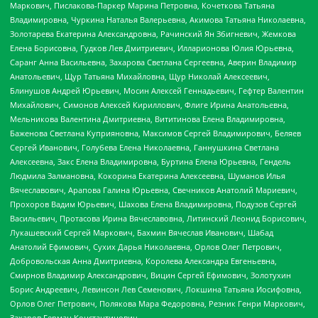
Маркович, Пислакова-Паркер Марина Петровна, Кочеткова Татьяна
Владимировна, Чуркина Наталья Валерьевна, Акимова Татьяна Николаевна,
Золотарева Екатерина Александровна, Рачинский Ян Збигневич, Жемкова
Елена Борисовна, Гудков Лев Дмитриевич, Илларионова Юлия Юрьевна,
Саранг Анна Васильевна, Захарова Светлана Сергеевна, Аверин Владимир
Анатольевич, Щур Татьяна Михайловна, Щур Николай Алексеевич,
Блинушов Андрей Юрьевич, Мосин Алексей Геннадьевич, Гефтер Валентин
Михайлович, Симонов Алексей Кириллович, Флиге Ирина Анатольевна,
Мельникова Валентина Дмитриевна, Вититинова Елена Владимировна,
Баженова Светлана Куприяновна, Максимов Сергей Владимирович, Беляев
Сергей Иванович, Голубева Елена Николаевна, Ганнушкина Светлана
Алексеевна, Закс Елена Владимировна, Буртина Елена Юрьевна, Гендель
Людмила Залмановна, Кокорина Екатерина Алексеевна, Шуманов Илья
Вячеславович, Арапова Галина Юрьевна, Свечников Анатолий Мариевич,
Прохоров Вадим Юрьевич, Шахова Елена Владимировна, Подузов Сергей
Васильевич, Протасова Ирина Вячеславовна, Литинский Леонид Борисович,
Лукашевский Сергей Маркович, Бахмин Вячеслав Иванович, Шабад
Анатолий Ефимович, Сухих Дарья Николаевна, Орлов Олег Петрович,
Добровольская Анна Дмитриевна, Королева Александра Евгеньевна,
Смирнов Владимир Александрович, Вицин Сергей Ефимович, Золотухин
Борис Андреевич, Левинсон Лев Семенович, Локшина Татьяна Иосифовна,
Орлов Олег Петрович, Полякова Мара Федоровна, Резник Генри Маркович,
Захаров Герман Константинович