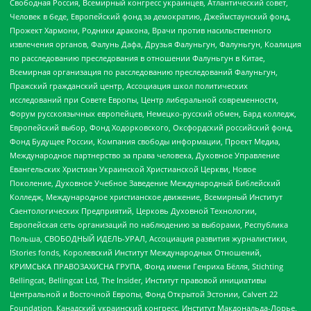
Свободная Россия, Всемирный конгресс украинцев, Атлантический совет,
Человек в беде, Европейский фонд за демократию, Джеймстаунский фонд,
Прожект Хармони, Родники дракона, Врачи против насильственного
извлечения органов, Фалунь Дафа, Друзья Фалуньгун, Фалуньгун, Коалиция
по расследованию преследования в отношении Фалуньгун в Китае,
Всемирная организация по расследованию преследований Фалуньгун,
Пражский гражданский центр, Ассоциация школ политических
исследований при Совете Европы, Центр либеральной современности,
Форум русскоязычных европейцев, Немецко-русский обмен, Бард колледж,
Европейский выбор, Фонд Ходорковского, Оксфордский российский фонд,
Фонд Будущее России, Компания свободы информации, Проект Медиа,
Международное партнерство за права человека, Духовное Управление
Евангельских Христиан Украинской Христианской Церкви, Новое
Поколение, Духовное Учебное Заведение Международный Библейский
Колледж, Международное христианское движение, Всемирный Институт
Саентологических Предприятий, Церковь Духовной Технологии,
Европейская сеть организаций по наблюдению за выборами, Республика
Польша, СВОБОДНЫЙ ИДЕЛЬ-УРАЛ, Ассоциация развития журналистики,
IStories fonds, Королевский Институт Международных Отношений,
КРИМСЬКА ПРАВОЗАХИСНА ГРУПА, Фонд имени Генриха Бёлля, Stichting
Bellingcat, Bellingcat Ltd, The Insider, Институт правовой инициативы
Центральной и Восточной Европы, Фонд Открытой Эстонии, Calvert 22
Foundation, Канадский украинский конгресс, Институт Макдональда-Лорье,