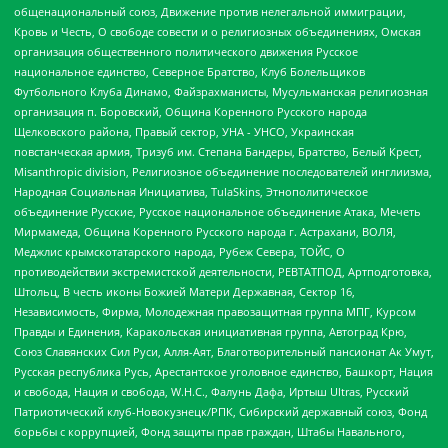
общенациональный союз, Движение против нелегальной иммиграции,
Кровь и Честь, О свободе совести и о религиозных объединениях, Омская
организация общественного политического движения Русское
национальное единство, Северное Братство, Клуб Болельщиков
Футбольного Клуба Динамо, Файзрахманисты, Мусульманская религиозная
организация п. Боровский, Община Коренного Русского народа
Щелковского района, Правый сектор, УНА - УНСО, Украинская
повстанческая армия, Тризуб им. Степана Бандеры, Братство, Белый Крест,
Misanthropic division, Религиозное объединение последователей инглиизма,
Народная Социальная Инициатива, TulaSkins, Этнополитическое
объединение Русские, Русское национальное объединение Атака, Мечеть
Мирмамеда, Община Коренного Русского народа г. Астрахани, ВОЛЯ,
Меджлис крымскотатарского народа, Рубеж Севера, ТОЙС, О
противодействии экстремистской деятельности, РЕВТАТПОД, Артподготовка,
Штольц, В честь иконы Божией Матери Державная, Сектор 16,
Независимость, Фирма, Молодежная правозащитная группа МПГ, Курсом
Правды и Единения, Каракольская инициативная группа, Автоград Крю,
Союз Славянских Сил Руси, Алля-Аят, Благотворительный пансионат Ак Умут,
Русская республика Русь, Арестантское уголовное единство, Башкорт, Нация
и свобода, Нация и свобода, W.H.С., Фалунь Дафа, Иртыш Ultras, Русский
Патриотический клуб-Новокузнецк/РПК, Сибирский державный союз, Фонд
борьбы с коррупцией, Фонд защиты прав граждан, Штабы Навального,