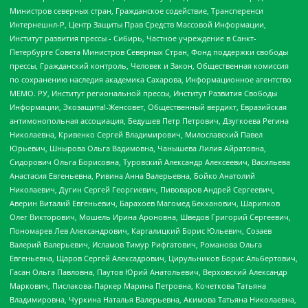
Министров северных стран, Гражданское содействие, Трансперенси
Интернешнл-Р, Центр Защиты Прав Средств Массовой Информации,
Институт развития прессы - Сибирь, Частное учреждение в Санкт-
Петербурге Совета Министров Северных Стран, Фонд поддержки свободы
прессы, Гражданский контроль, Человек и Закон, Общественная комиссия
по сохранению наследия академика Сахарова, Информационное агентство
МЕМО. РУ, Институт региональной прессы, Институт Развития Свободы
Информации, Экозащита!-Женсовет, Общественный вердикт, Евразийская
антимонопольная ассоциация, Бедушев Петр Петрович, Дзугкоева Регина
Николаевна, Кривенко Сергей Владимирович, Милославский Павел
Юрьевич, Шнырова Ольга Вадимовна, Чанышева Лилия Айратовна,
Сидорович Ольга Борисовна, Туровский Александр Алексеевич, Васильева
Анастасия Евгеньевна, Ривина Анна Валерьевна, Бойко Анатолий
Николаевич, Дугин Сергей Георгиевич, Пивоваров Андрей Сергеевич,
Аверин Виталий Евгеньевич, Барахоев Магомед Бекханович, Шарипков
Олег Викторович, Мошель Ирина Ароновна, Шведов Григорий Сергеевич,
Пономарев Лев Александрович, Каргалицкий Борис Юльевич, Созаев
Валерий Валерьевич, Исламов Тимур Рифгатович, Романова Ольга
Евгеньевна, Щаров Сергей Алексадрович, Цирульников Борис Альбертович,
Гасан Ольга Павловна, Паутов Юрий Анатольевич, Верховский Александр
Маркович, Пислакова-Паркер Марина Петровна, Кочеткова Татьяна
Владимировна, Чуркина Наталья Валерьевна, Акимова Татьяна Николаевна,