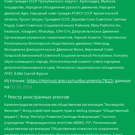
Совет граждан СССР Прикубанского округа г. Краснодара, Мужское
государство, Народное объединение русского движения, Народное
движение Адат, Народный совет граждан РСФСР СССР Архангельской
области, Проект Штурм, Граждане СССР, Держава Союз Советских Светлых
Родов, Совет Советских Социалистических Районов, Meta Platforms Inc,
Facebook, Instagram, WhatsApp, СИЧ-С14, Добровольческое Движение
Организации украинских националистов, Черный Комитет, Татарстанское
Региональное Всетатарское общественное движение, Невоград,
Молодежное Демократическое Движение Весна, Верховный Совет
Татарской Автономной Советской Социалистической Республики, Конгресс
ойрат-калмыцкого народа, Исполнительный комитет совета народных
депутатов Красноярского края, Этническое национальное объединение,
ЛГБТ, Я.МЫ Сергей Фургал
Источник:
https://minjust.gov.ru/ru/documents/7822/
данные
на
03.05.2024
* Реестр иностранных агентов:
Калининградская региональная общественная организация "Экозащита!-Женсовет", Фонд содействия защите прав и свобод граждан "Общественный вердикт", Фонд "Институт Развития Свободы Информации", Частное учреждение "Информационное агентство МЕМО. РУ", Региональная общественная организация "Общественная комиссия по сохранению наследия академика Сахарова", Фонд поддержки свободы прессы, Санкт-Петербургская общественная правозащитная организация "Гражданский контроль", Межрегиональная общественная организация "Информационно-просветительский центр "Мемориал", Региональный Фонд "Центр Защиты Прав Средств Массовой Информации", с 05.12.2023 Фонд "Центр Защиты Прав Средств массовой информации", Региональная общественная благотворительная организация помощи беженцам и мигрантам "Гражданское содействие", Негосударственное образовательное учреждение дополнительного профессионального образования (повышение квалификации) специалистов "АКАДЕМИЯ ПО ПРАВАМ ЧЕЛОВЕКА", Свердловская региональная общественная организация "Сутяжник", Автономная некоммерческая организация "Центр независимых социологических исследований", Союз общественных объединений "Российский исследовательский центр по правам человека", Региональное общественное учреждение научно-информационный центр "МЕМОРИАЛ", Некоммерческая организация "Фонд защиты гласности", Автономная некоммерческая организация "Институт прав человека", Городская общественная организация "Екатеринбургское общество "МЕМОРИАЛ", Городская общественная организация "Рязанское историко-просветительское и правозащитное общество "Мемориал" (Рязанский Мемориал), Челябинский региональный орган общественной самодеятельности – женское общественное объединение "Женщины Евразии", Челябинский региональный орган общественной самодеятельности "Уральская правозащитная группа", Фонд содействия защите здоровья и социальной справедливости имени Андрея Рылькова, Автономная Некоммерческая Организация "Аналитический Центр Юрия Левады", Автономная некоммерческая организация социальной поддержки населения "Проект Апрель", Региональная общественная организация помощи женщинам и детям, находящимся в кризисной ситуации "Информационно-методический центр "Анна", Фонд содействия развитию массовых коммуникаций и правовому просвещению "Так-так-Так", Фонд содействия устойчивому развитию "Серебряная тайга", Свердловский региональный общественный фонд социальных проектов "Новое время", "Idel.Реалии", Кавказ.Реалии, Крым.Реалии, Телеканал Настоящее Время, Татаро-башкирская служба Радио Свобода (Azatliq Radiosi), Радио Свободная Европа/Радио Свобода (PCE/PC), "Сибирь.Реалии", "Фактограф", Благотворительный фонд помощи осужденным и их семьям, Автономная некоммерческая организация "Институт глобализации и социальных движений", Фонд "В защиту прав заключенных", Частное учреждение "Центр поддержки и содействия развитию средств массовой информации", Пензенский региональный общественный благотворительный фонд "Гражданский союз", "Север.Реалии", Некоммерческая организация Фонд "Правовая инициатива", Общество с ограниченной ответственностью "Радио Свободная Европа/Радио Свобода", Чешское информационное агентство "MEDIUM-ORIENT", Красноярская региональная общественная организация "Мы против СПИДа", Камалягин Денис Николаевич, Маркелов Сергей Евгеньевич, Пономарев Лев Александрович, Савицкая Людмила Алексеевна, Автономная некоммерческая организация "Центр по работе с проблемой насилия "НАСИЛИЮ.НЕТ", Межрегиональный профессиональный союз работников здравоохранения "Альянс врачей", Юридическое лицо, зарегистрированное в Латвийской Республике, SIA "Medusa Project" (регистрационный номер 40103797863, дата регистрации 10.06.2014), Некоммерческая организация "Фонд по борьбе с коррупцией", Автономная некоммерческая организация "Институт права и публичной политики", Баданин Роман Сергеевич, Гликин Максим Александрович, Железнова Мария Михайловна, Лукьянова Юлия Сергеевна, Маетная Елизавета Витальевна, Маняхин Петр Борисович, Чуракова Ольга Владимировна, Ярош Юлия Петровна, Юридическое лицо "The Insider SIA", зарегистрированное в Риге, Латвийская Республика (дата регистрации 26.06.2015), являющееся администратором доменного имени интернет-издания "The Insider SIA", https://theins.ru, Постернак Алексей Евгеньевич, Рубин Михаил Аркадьевич, Анин Роман Александрович, Юридическое лицо Istories fonds, зарегистрированное в Латвийской Республике (регистрационный номер 50008295751, дата регистрации 24.02.2020), Великовский Дмитрий Александрович, Долинина Ирина Николаевна, Мароховская Алеся Алексеевна, Шлейнов Роман Юрьевич, Шмагун Олеся Валентиновна, Общество с ограниченной ответственностью "Альтаир 2021", Общество с ограниченной ответственностью "Вега 2021", Общество с ограниченной ответственностью "Главный редактор 2021", Общество с ограниченной ответственностью "Ромашки монолит", Важенков Артем Валерьевич, Ивановская областная общественная организация "Центр гендерных исследований", Гурман Юрий Альбертович, Медиапроект "ОВД-Инфо", Егоров Владимир Владимирович, Жилинский Владимир Александрович, Общество с ограниченной ответственностью "ЗП", Иванова София Юрьевна, Карезина Инна Павловна, Кильтау Екатерина Викторовна, Петров Алексей Викторович, Пискунов Сергей Евгеньевич, Смирнов Сергей Сергеевич, Тихонов Михаил Сергеевич, Общество с ограниченной ответственностью "ЖУРНАЛИСТ-ИНОСТРАННЫЙ АГЕНТ", Арапова Галина Юрьевна, Вольтская Татьяна Анатольевна, Американская компания "Mason G.E.S. Anonymous Foundation" (США), являющаяся владельцем интернет-издания https://mnews.world/, Компания "Stichting Bellingcat", зарегистрированная в Нидерландах (дата регистрации 11.07.2018), Захаров Андрей Вячеславович, Клепиковская Екатерина Дмитриевна, Общество с ограниченной ответственностью "МЕМО", Перл Роман Александрович, Симонов Евгений Алексеевич, Соловьева Елена Анатольевна, Сотников Даниил Владимирович, Сурначева Елизавета Дмитриевна, Автономная некоммерческая организация по защите прав человека и информированию населения "Якутия – Наше Мнение", Общество с ограниченной ответственностью "Москоу диджитал медиа", с 26.01.2023 Общество с ограниченной ответственностью "Чайка Белые сады", Ветошкина Валерия Валерьевна, Заговора Максим Александрович, Межрегиональное общественное движение "Российская ЛГБТ - сеть", Оленичев Максим Владимирович, Павлов Иван Юрьевич, Скворцова Елена Сергеевна, Общество с ограниченной ответственностью "Как бы инагент", Кочетков Игорь Викторович, Общество с ограниченной ответственностью "Честные выборы", Еланчик Олег Александрович, Общество с ограниченной ответственностью "Нобелевский призыв", Гималова Регина Эмилевна, Григорьев Андрей Валерьевич, Григорьева Алина Александровна, Ассоциация по содействию защите прав призывников, альтернативнослужащих и военнослужащих "Правозащитная группа "Гражданин.Армия.Право", Хисамова Регина Фаритовна, Автономная некоммерческая организация по реализации социально-правовых программ "Лилит", Дальневосточное общественное движение "Маяк", Санкт-Петербургская ЛГБТ-инициативная группа "Выход", Инициативная группа ЛГБТ+ "Реверс", Алексеев Андрей Викторович, Бекбулатова Таисия Львовна, Беляев Иван Михайлович, Владыкина Елена Сергеевна, Гельман Марат Александрович, Никульшина Вероника Юрьевна, Толоконникова Надежда Андреевна, Шендерович Виктор Анатольевич, Общество с ограниченной ответственностью "Данное сообщение", Общество с ограниченной ответственностью Издательский дом "Новая глава", Айнбиндер Александра Александровна, Московский комьюнити-центр для ЛГБТ+инициатив, Благотворительный фонд развития филантропии, Deutsche Welle (Германия, Kurt-Schumacher-Strasse 3, 53113 Bonn), Борзунова Мария Михайловна, Воробьев Виктор Викторович, Голубева Анна Львовна, Константинова Алла Михайловна, Малкова Ирина Владимировна, Мурадов Мурад Абдулгалимович, Осетинская Елизавета Николаевна, Понасенков Евгений Николаевич, Ганапольский Матвей Юрьевич, Киселев Евгений Алексеевич, Борухович Ирина Григорьевна, Дремин Иван Тимофеевич, Дубровский Дмитрий Викторович, Красноярская региональная общественная организация поддержки и развития альтернативных образовательных технологий и межкультурных коммуникаций "ИНТЕРРА", Маяковская Екатерина Алексеевна, Фейгин Марк Захарович, Филимонов Андрей Викторович, Дзугкоева Регина Николаевна, Доброхотов Роман Александрович, Дудь Юрий Александрович, Елкин Сергей Владимирович, Кругликов Кирилл Игоревич, Сабунаева Мария Леонидовна, Семенов Алексей Владимирович, Шаинян Карен Багратович, Шульман Екатерина Михайловна, Асафьев Артур Валерьевич, Вахштайн Виктор Семенович, Венедиктов Алексей Алексеевич, Лушникова Екатерина Евгеньевна, Волков Леонид Михайлович, Невзоров Александр Глебович, Пархоменко Сергей Борисович, Сироткин Ярослав Николаевич, Кара-Мурза Владимир Владимирович, Баранова Наталья Владимировна, Гозман Леонид Яковлевич, Кагарлицкий Борис Юльевич, Климарев Михаил Валерьевич, Милов Владимир Станиславович, Автономная некоммерческая организация Краснодарский центр современного искусства "Типография", Моргенштерн Алишер Тагирович, Соболь Любовь Эдуардовна, Общество с ограниченной ответственностью "ЛИЗА НОРМ", Каспаров Гарри Кимович, Ходорковский Михаил Борисович, Общество с ограниченной ответственностью "Апрельские тезисы", Данилович Ирина Брониславовна, Кашин Олег Владимирович, Петров Николай Владимирович, Пивоваров Алексей Владимирович, Соколов Михаил Владимирович, Цветкова Юлия Владимировна, Чичваркин Евгений Александрович, Комитет против пыток/Команда против пыток, Общество с ограниченной ответственностью "Первый научный", Общество с ограниченной ответственностью "Вертолет и ко", Белоцерковская Вероника Борисовна, Кац Максим Евгеньевич, Лазарева Татьяна Юрьевна, Шаведдинов Руслан Табризович, Яшин Илья Валерьевич, Общество с ограниченной ответственностью "Иноагент ААВ", Алешковский Дмитрий Петрович, Альбац Евгения Марковна, Быков Дмитрий Львович, Галямина Юлия Евгеньевна, Лойко Сергей Леонидович, Мартынов Кирилл Константинович, Медведев Сергей Александрович, Крашенинников Федор Геннадиевич, Гордеева Катерина Вл