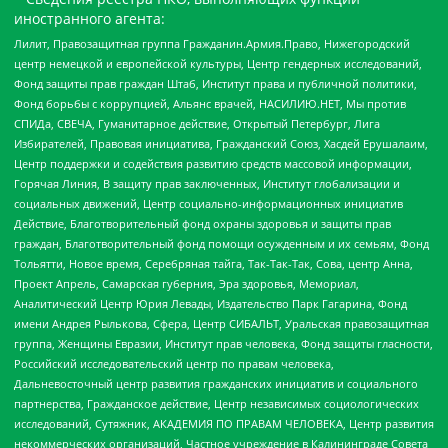
иностранного агента:
Лилит, Правозащитная группа Гражданин.Армия.Право, Нижегородский
центр немецкой и европейской культуры, Центр гендерных исследований,
Фонд защиты прав граждан Штаб, Институт права и публичной политики,
Фонд борьбы с коррупцией, Альянс врачей, НАСИЛИЮ.НЕТ, Мы против
СПИДа, СВЕЧА, Гуманитарное действие, Открытый Петербург, Лига
Избирателей, Правовая инициатива, Гражданский Союз, Хасдей Ерушалаим,
Центр поддержки и содействия развитию средств массовой информации,
Горячая Линия, В защиту прав заключенных, Институт глобализации и
социальных движений, Центр социально-информационных инициатив
Действие, Благотворительный фонд охраны здоровья и защиты прав
граждан, Благотворительный фонд помощи осужденным и их семьям, Фонд
Тольятти, Новое время, Серебряная тайга, Так-Так-Так, Сова, центр Анна,
Проект Апрель, Самарская губерния, Эра здоровья, Мемориал,
Аналитический Центр Юрия Левады, Издательство Парк Гагарина, Фонд
имени Андрея Рылькова, Сфера, Центр СИБАЛЬТ, Уральская правозащитная
группа, Женщины Евразии, Институт прав человека, Фонд защиты гласности,
Российский исследовательский центр по правам человека,
Дальневосточный центр развития гражданских инициатив и социального
партнерства, Гражданское действие, Центр независимых социологических
исследований, Сутяжник, АКАДЕМИЯ ПО ПРАВАМ ЧЕЛОВЕКА, Центр развития
некоммерческих организаций, Частное учреждение в Калининграде Совета