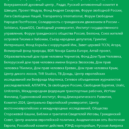
Всеукраинский духовный центр , Риддл, Русский антивоенный комитет в
Швеции, Проект Медуза, Фонд Андрея Сахарова, Форум свободной России,
Лига Свободных Наций, Transparеncy International, Форум Свободных
Народов ПостРоссии, Солидарность с гражданским движением в России –
Solidarus, КрымSOS, Свободный университет, Институт государственного
управления, Форум гражданского общества Россия, Беллона, Союз жителей
островов Тисима и Хабомаи, Съезд народных депутатов, Гринпис
Интернешнл, Фонд борьбы с коррупцией Инк, Завет церквей TCCN, Агора,
Всемирный фонд природы, BDR Novaja Gazeta-Europe, Алтай проект,
Образовательный дом прав человека Чернигов, Фонд Дом Прав Человека,
Белорусский дом прав человека имени Бориса Звозскова, Дом прав
человека Тбилиси, Дом прав человека Ереван, Дом прав человека Крым,
Центр дикого лосося, TVR Studios, ТВ Дождь, Центр европейских
исследований им Вилфрида Мартенса, Сетевое объединение журналистов
расследователей, АЛЛАТРА, За свободную Россию, Свободная Бурятия, Uralic,
UnKremlin, Международная федерация транспортных рабочих, ИстЧам
Финланд, Гудзоновский институт, Фонд Демократического Развития,
Комитет-2024, Центрально-Европейский университет, Центр
восточноевропейских и международных исследований, Общество
Сторожевой башни, Библии и трактатов Свидетелей Иеговы, Гражданский
Совет, Центр анализа европейской политики, Академическая сеть Восточная
Европа, Российский комитет действия, РЭНД корпорейшн, Русская Америка