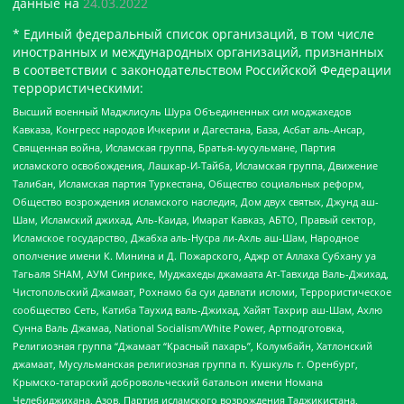
данные на
24.03.2022
* Единый федеральный список организаций, в том числе
иностранных и международных организаций, признанных
в соответствии с законодательством Российской Федерации
террористическими:
Высший военный Маджлисуль Шура Объединенных сил моджахедов
Кавказа, Конгресс народов Ичкерии и Дагестана, База, Асбат аль-Ансар,
Священная война, Исламская группа, Братья-мусульмане, Партия
исламского освобождения, Лашкар-И-Тайба, Исламская группа, Движение
Талибан, Исламская партия Туркестана, Общество социальных реформ,
Общество возрождения исламского наследия, Дом двух святых, Джунд аш-
Шам, Исламский джихад, Аль-Каида, Имарат Кавказ, АБТО, Правый сектор,
Исламское государство, Джабха аль-Нусра ли-Ахль аш-Шам, Народное
ополчение имени К. Минина и Д. Пожарского, Аджр от Аллаха Субхану уа
Тагьаля SHAM, АУМ Синрике, Муджахеды джамаата Ат-Тавхида Валь-Джихад,
Чистопольский Джамаат, Рохнамо ба суи давлати исломи, Террористическое
сообщество Сеть, Катиба Таухид валь-Джихад, Хайят Тахрир аш-Шам, Ахлю
Сунна Валь Джамаа, National Socialism/White Power, Артподготовка,
Религиозная группа “Джамаат “Красный пахарь”, Колумбайн, Хатлонский
джамаат, Мусульманская религиозная группа п. Кушкуль г. Оренбург,
Крымско-татарский добровольческий батальон имени Номана
Челебиджихана, Азов, Партия исламского возрождения Таджикистана,