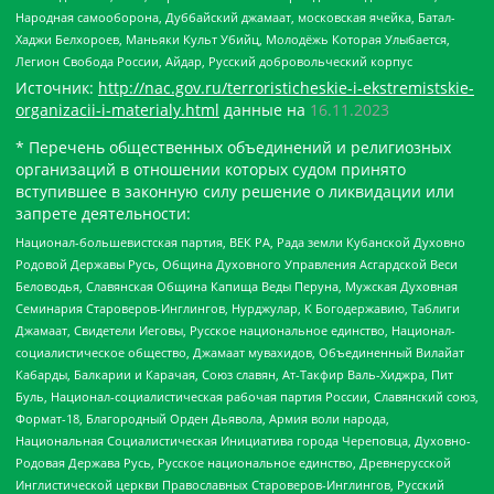
Народная самооборона, Дуббайский джамаат, московская ячейка, Батал-
Хаджи Белхороев, Маньяки Культ Убийц, Молодёжь Которая Улыбается,
Легион Свобода России, Айдар, Русский добровольческий корпус
Источник:
http://nac.gov.ru/terroristicheskie-i-ekstremistskie-
organizacii-i-materialy.html
данные на
16.11.2023
* Перечень общественных объединений и религиозных
организаций в отношении которых судом принято
вступившее в законную силу решение о ликвидации или
запрете деятельности:
Национал-большевистская партия, ВЕК РА, Рада земли Кубанской Духовно
Родовой Державы Русь, Община Духовного Управления Асгардской Веси
Беловодья, Славянская Община Капища Веды Перуна, Мужская Духовная
Семинария Староверов-Инглингов, Нурджулар, К Богодержавию, Таблиги
Джамаат, Свидетели Иеговы, Русское национальное единство, Национал-
социалистическое общество, Джамаат мувахидов, Объединенный Вилайат
Кабарды, Балкарии и Карачая, Союз славян, Ат-Такфир Валь-Хиджра, Пит
Буль, Национал-социалистическая рабочая партия России, Славянский союз,
Формат-18, Благородный Орден Дьявола, Армия воли народа,
Национальная Социалистическая Инициатива города Череповца, Духовно-
Родовая Держава Русь, Русское национальное единство, Древнерусской
Инглистической церкви Православных Староверов-Инглингов, Русский