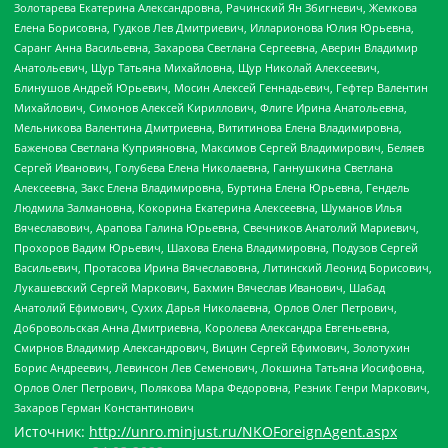
Золотарева Екатерина Александровна, Рачинский Ян Збигневич, Жемкова
Елена Борисовна, Гудков Лев Дмитриевич, Илларионова Юлия Юрьевна,
Саранг Анна Васильевна, Захарова Светлана Сергеевна, Аверин Владимир
Анатольевич, Щур Татьяна Михайловна, Щур Николай Алексеевич,
Блинушов Андрей Юрьевич, Мосин Алексей Геннадьевич, Гефтер Валентин
Михайлович, Симонов Алексей Кириллович, Флиге Ирина Анатольевна,
Мельникова Валентина Дмитриевна, Вититинова Елена Владимировна,
Баженова Светлана Куприяновна, Максимов Сергей Владимирович, Беляев
Сергей Иванович, Голубева Елена Николаевна, Ганнушкина Светлана
Алексеевна, Закс Елена Владимировна, Буртина Елена Юрьевна, Гендель
Людмила Залмановна, Кокорина Екатерина Алексеевна, Шуманов Илья
Вячеславович, Арапова Галина Юрьевна, Свечников Анатолий Мариевич,
Прохоров Вадим Юрьевич, Шахова Елена Владимировна, Подузов Сергей
Васильевич, Протасова Ирина Вячеславовна, Литинский Леонид Борисович,
Лукашевский Сергей Маркович, Бахмин Вячеслав Иванович, Шабад
Анатолий Ефимович, Сухих Дарья Николаевна, Орлов Олег Петрович,
Добровольская Анна Дмитриевна, Королева Александра Евгеньевна,
Смирнов Владимир Александрович, Вицин Сергей Ефимович, Золотухин
Борис Андреевич, Левинсон Лев Семенович, Локшина Татьяна Иосифовна,
Орлов Олег Петрович, Полякова Мара Федоровна, Резник Генри Маркович,
Захаров Герман Константинович
Источник:
http://unro.minjust.ru/NKOForeignAgent.aspx