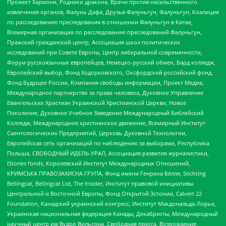
Прожект Хармони, Родники дракона, Врачи против насильственного
извлечения органов, Фалунь Дафа, Друзья Фалуньгун, Фалуньгун, Коалиция
по расследованию преследования в отношении Фалуньгун в Китае,
Всемирная организация по расследованию преследований Фалуньгун,
Пражский гражданский центр, Ассоциация школ политических
исследований при Совете Европы, Центр либеральной современности,
Форум русскоязычных европейцев, Немецко-русский обмен, Бард колледж,
Европейский выбор, Фонд Ходорковского, Оксфордский российский фонд,
Фонд Будущее России, Компания свободы информации, Проект Медиа,
Международное партнерство за права человека, Духовное Управление
Евангельских Христиан Украинской Христианской Церкви, Новое
Поколение, Духовное Учебное Заведение Международный Библейский
Колледж, Международное христианское движение, Всемирный Институт
Саентологических Предприятий, Церковь Духовной Технологии,
Европейская сеть организаций по наблюдению за выборами, Республика
Польша, СВОБОДНЫЙ ИДЕЛЬ-УРАЛ, Ассоциация развития журналистики,
IStories fonds, Королевский Институт Международных Отношений,
КРИМСЬКА ПРАВОЗАХИСНА ГРУПА, Фонд имени Генриха Бёлля, Stichting
Bellingcat, Bellingcat Ltd, The Insider, Институт правовой инициативы
Центральной и Восточной Европы, Фонд Открытой Эстонии, Calvert 22
Foundation, Канадский украинский конгресс, Институт Макдональда-Лорье,
Украинская национальная федерация Канады, Декабристы, Международный
научный центр им Вудро Вильсона, Свободная пресса, Возрождение,