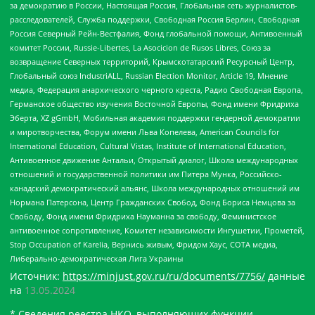
за демократию в России, Настоящая Россия, Глобальная сеть журналистов-
расследователей, Служба поддержки, Свободная Россия Берлин, Свободная
Россия Северный Рейн-Вестфалия, Фонд глобальной помощи, Антивоенный
комитет России, Russie-Libertes, La Asocicion de Rusos Libres, Союз за
возвращение Северных территорий, Крымскотатарский Ресурсный Центр,
Глобальный союз IndustriALL, Russian Election Monitor, Article 19, Мнение
медиа, Федерация анархического черного креста, Радио Свободная Европа,
Германское общество изучения Восточной Европы, Фонд имени Фридриха
Эберта, XZ gGmbH, Мобильная академия поддержки гендерной демократии
и миротворчества, Форум имени Льва Копелева, American Councils for
International Education, Cultural Vistas, Institute of International Education,
Антивоенное движение Антальи, Открытый диалог, Школа международных
отношений и государственной политики им Питера Мунка, Российско-
канадский демократический альянс, Школа международных отношений им
Нормана Патерсона, Центр Гражданских Свобод, Фонд Бориса Немцова за
Свободу, Фонд имени Фридриха Науманна за свободу, Феминистское
антивоенное сопротивление, Комитет независимости Ингушетии, Прометей,
Stop Occupation of Karelia, Вернись живым, Фридом Хаус, СОТА медиа,
Либерально-демократическая Лига Украины
Источник:
https://minjust.gov.ru/ru/documents/7756/
данные
на
13.05.2024
* Сведения реестра НКО, выполняющих функции