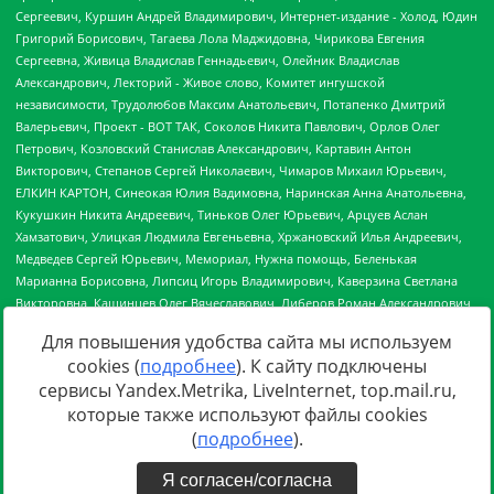
Для повышения удобства сайта мы используем
cookies (
подробнее
). К сайту подключены
сервисы Yandex.Metrika, LiveInternet, top.mail.ru,
Источник:
https://minjust.gov.ru/uploaded/files/reestr-
которые также используют файлы cookies
inostrannyih-agentov-22-03-2024.pdf
данные на
22.03.2024
(
подробнее
).
Я согласен/согласна