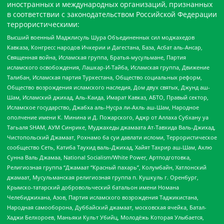
иностранных и международных организаций, признанных
в соответствии с законодательством Российской Федерации
террористическими:
Высший военный Маджлисуль Шура Объединенных сил моджахедов
Кавказа, Конгресс народов Ичкерии и Дагестана, База, Асбат аль-Ансар,
Священная война, Исламская группа, Братья-мусульмане, Партия
исламского освобождения, Лашкар-И-Тайба, Исламская группа, Движение
Талибан, Исламская партия Туркестана, Общество социальных реформ,
Общество возрождения исламского наследия, Дом двух святых, Джунд аш-
Шам, Исламский джихад, Аль-Каида, Имарат Кавказ, АБТО, Правый сектор,
Исламское государство, Джабха аль-Нусра ли-Ахль аш-Шам, Народное
ополчение имени К. Минина и Д. Пожарского, Аджр от Аллаха Субхану уа
Тагьаля SHAM, АУМ Синрике, Муджахеды джамаата Ат-Тавхида Валь-Джихад,
Чистопольский Джамаат, Рохнамо ба суи давлати исломи, Террористическое
сообщество Сеть, Катиба Таухид валь-Джихад, Хайят Тахрир аш-Шам, Ахлю
Сунна Валь Джамаа, National Socialism/White Power, Артподготовка,
Религиозная группа “Джамаат “Красный пахарь”, Колумбайн, Хатлонский
джамаат, Мусульманская религиозная группа п. Кушкуль г. Оренбург,
Крымско-татарский добровольческий батальон имени Номана
Челебиджихана, Азов, Партия исламского возрождения Таджикистана,
Народная самооборона, Дуббайский джамаат, московская ячейка, Батал-
Хаджи Белхороев, Маньяки Культ Убийц, Молодёжь Которая Улыбается,