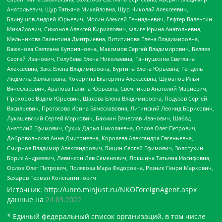
Анатольевич, Щур Татьяна Михайловна, Щур Николай Алексеевич,
Блинушов Андрей Юрьевич, Мосин Алексей Геннадьевич, Гефтер Валентин
Михайлович, Симонов Алексей Кириллович, Флиге Ирина Анатольевна,
Мельникова Валентина Дмитриевна, Вититинова Елена Владимировна,
Баженова Светлана Куприяновна, Максимов Сергей Владимирович, Беляев
Сергей Иванович, Голубева Елена Николаевна, Ганнушкина Светлана
Алексеевна, Закс Елена Владимировна, Буртина Елена Юрьевна, Гендель
Людмила Залмановна, Кокорина Екатерина Алексеевна, Шуманов Илья
Вячеславович, Арапова Галина Юрьевна, Свечников Анатолий Мариевич,
Прохоров Вадим Юрьевич, Шахова Елена Владимировна, Подузов Сергей
Васильевич, Протасова Ирина Вячеславовна, Литинский Леонид Борисович,
Лукашевский Сергей Маркович, Бахмин Вячеслав Иванович, Шабад
Анатолий Ефимович, Сухих Дарья Николаевна, Орлов Олег Петрович,
Добровольская Анна Дмитриевна, Королева Александра Евгеньевна,
Смирнов Владимир Александрович, Вицин Сергей Ефимович, Золотухин
Борис Андреевич, Левинсон Лев Семенович, Локшина Татьяна Иосифовна,
Орлов Олег Петрович, Полякова Мара Федоровна, Резник Генри Маркович,
Захаров Герман Константинович
Источник:
http://unro.minjust.ru/NKOForeignAgent.aspx
данные на
24.03.2022
* Единый федеральный список организаций, в том числе