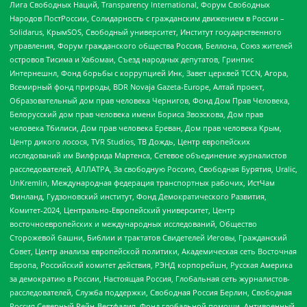
Лига Свободных Наций, Transparеncy International, Форум Свободных
Народов ПостРоссии, Солидарность с гражданским движением в России –
Solidarus, КрымSOS, Свободный университет, Институт государственного
управления, Форум гражданского общества Россия, Беллона, Союз жителей
островов Тисима и Хабомаи, Съезд народных депутатов, Гринпис
Интернешнл, Фонд борьбы с коррупцией Инк, Завет церквей TCCN, Агора,
Всемирный фонд природы, BDR Novaja Gazeta-Europe, Алтай проект,
Образовательный дом прав человека Чернигов, Фонд Дом Прав Человека,
Белорусский дом прав человека имени Бориса Звозскова, Дом прав
человека Тбилиси, Дом прав человека Ереван, Дом прав человека Крым,
Центр дикого лосося, TVR Studios, ТВ Дождь, Центр европейских
исследований им Вилфрида Мартенса, Сетевое объединение журналистов
расследователей, АЛЛАТРА, За свободную Россию, Свободная Бурятия, Uralic,
UnKremlin, Международная федерация транспортных рабочих, ИстЧам
Финланд, Гудзоновский институт, Фонд Демократического Развития,
Комитет-2024, Центрально-Европейский университет, Центр
восточноевропейских и международных исследований, Общество
Сторожевой башни, Библии и трактатов Свидетелей Иеговы, Гражданский
Совет, Центр анализа европейской политики, Академическая сеть Восточная
Европа, Российский комитет действия, РЭНД корпорейшн, Русская Америка
за демократию в России, Настоящая Россия, Глобальная сеть журналистов-
расследователей, Служба поддержки, Свободная Россия Берлин, Свободная
Россия Северный Рейн-Вестфалия, Фонд глобальной помощи, Антивоенный