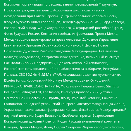
Всемирная организация по расследованию преследований Фалуньгун,
Пражский гражданский центр, Ассоциация школ политических
исследований при Совете Европы, Центр либеральной современности,
Форум русскоязычных европейцев, Немецко-русский обмен, Бард колледж,
Европейский выбор, Фонд Ходорковского, Оксфордский российский фонд,
Фонд Будущее России, Компания свободы информации, Проект Медиа,
Международное партнерство за права человека, Духовное Управление
Евангельских Христиан Украинской Христианской Церкви, Новое
Поколение, Духовное Учебное Заведение Международный Библейский
Колледж, Международное христианское движение, Всемирный Институт
Саентологических Предприятий, Церковь Духовной Технологии,
Европейская сеть организаций по наблюдению за выборами, Республика
Польша, СВОБОДНЫЙ ИДЕЛЬ-УРАЛ, Ассоциация развития журналистики,
IStories fonds, Королевский Институт Международных Отношений,
КРИМСЬКА ПРАВОЗАХИСНА ГРУПА, Фонд имени Генриха Бёлля, Stichting
Bellingcat, Bellingcat Ltd, The Insider, Институт правовой инициативы
Центральной и Восточной Европы, Фонд Открытой Эстонии, Calvert 22
Foundation, Канадский украинский конгресс, Институт Макдональда-Лорье,
Украинская национальная федерация Канады, Декабристы, Международный
научный центр им Вудро Вильсона, Свободная пресса, Возрождение,
Всеукраинский духовный центр , Риддл, Русский антивоенный комитет в
Швеции, Проект Медуза, Фонд Андрея Сахарова, Форум свободной России,