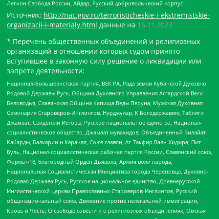
Легион Свобода России, Айдар, Русский добровольческий корпус
Источник:
http://nac.gov.ru/terroristicheskie-i-ekstremistskie-
organizacii-i-materialy.html
данные на
16.11.2023
* Перечень общественных объединений и религиозных
организаций в отношении которых судом принято
вступившее в законную силу решение о ликвидации или
запрете деятельности:
Национал-большевистская партия, ВЕК РА, Рада земли Кубанской Духовно
Родовой Державы Русь, Община Духовного Управления Асгардской Веси
Беловодья, Славянская Община Капища Веды Перуна, Мужская Духовная
Семинария Староверов-Инглингов, Нурджулар, К Богодержавию, Таблиги
Джамаат, Свидетели Иеговы, Русское национальное единство, Национал-
социалистическое общество, Джамаат мувахидов, Объединенный Вилайат
Кабарды, Балкарии и Карачая, Союз славян, Ат-Такфир Валь-Хиджра, Пит
Буль, Национал-социалистическая рабочая партия России, Славянский союз,
Формат-18, Благородный Орден Дьявола, Армия воли народа,
Национальная Социалистическая Инициатива города Череповца, Духовно-
Родовая Держава Русь, Русское национальное единство, Древнерусской
Инглистической церкви Православных Староверов-Инглингов, Русский
общенациональный союз, Движение против нелегальной иммиграции,
Кровь и Честь, О свободе совести и о религиозных объединениях, Омская