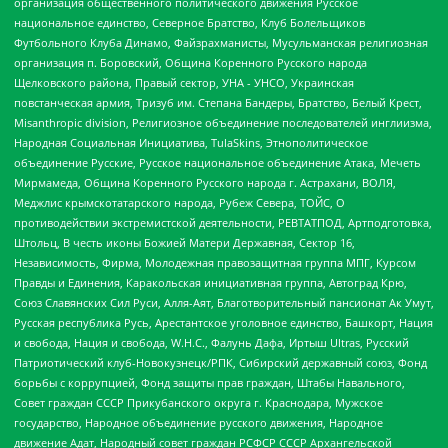
организация общественного политического движения Русское
национальное единство, Северное Братство, Клуб Болельщиков
Футбольного Клуба Динамо, Файзрахманисты, Мусульманская религиозная
организация п. Боровский, Община Коренного Русского народа
Щелковского района, Правый сектор, УНА - УНСО, Украинская
повстанческая армия, Тризуб им. Степана Бандеры, Братство, Белый Крест,
Misanthropic division, Религиозное объединение последователей инглиизма,
Народная Социальная Инициатива, TulaSkins, Этнополитическое
объединение Русские, Русское национальное объединение Атака, Мечеть
Мирмамеда, Община Коренного Русского народа г. Астрахани, ВОЛЯ,
Меджлис крымскотатарского народа, Рубеж Севера, ТОЙС, О
противодействии экстремистской деятельности, РЕВТАТПОД, Артподготовка,
Штольц, В честь иконы Божией Матери Державная, Сектор 16,
Независимость, Фирма, Молодежная правозащитная группа МПГ, Курсом
Правды и Единения, Каракольская инициативная группа, Автоград Крю,
Союз Славянских Сил Руси, Алля-Аят, Благотворительный пансионат Ак Умут,
Русская республика Русь, Арестантское уголовное единство, Башкорт, Нация
и свобода, Нация и свобода, W.H.С., Фалунь Дафа, Иртыш Ultras, Русский
Патриотический клуб-Новокузнецк/РПК, Сибирский державный союз, Фонд
борьбы с коррупцией, Фонд защиты прав граждан, Штабы Навального,
Совет граждан СССР Прикубанского округа г. Краснодара, Мужское
государство, Народное объединение русского движения, Народное
движение Адат, Народный совет граждан РСФСР СССР Архангельской