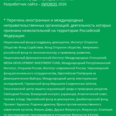
Разработчик сайта –
INFOROS
2026
* Перечень иностранных и международных
неправительственных организаций, деятельность которых
признана нежелательной на территории Российской
Федерации:
Национальный фонд в поддержку демократии, Институт Открытое
Общество Фонд Содействия, Фонд Открытое общество, Американо-
российский фонд по экономическому и правовому развитию,
Национальный Демократический Институт Международных Отношений,
MEDIA DEVELOPMENT INVESTMENT FUND, Международный Республиканский
Институт, Открытая Россия, Институт современной России, Черноморский
фонд регионального сотрудничества, Европейская Платформа за
Демократические Выборы, Международный центр электоральных
исследований, Германский фонд Маршалла Соединенных Штатов,
Тихоокеанский центр защиты окружающей среды и природных ресурсов,
Свободная Россия, Всемирный конгресс украинцев, Атлантический совет,
Человек в беде, Европейский фонд за демократию, Джеймстаунский фонд,
Прожект Хармони, Родники дракона, Врачи против насильственного
извлечения органов, Фалунь Дафа, Друзья Фалуньгун, Фалуньгун, Коалиция
по расследованию преследования в отношении Фалуньгун в Китае,