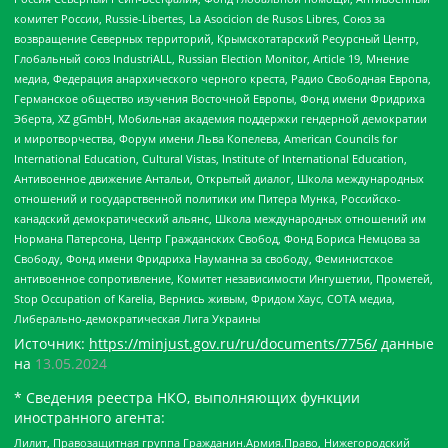
комитет России, Russie-Libertes, La Asocicion de Rusos Libres, Союз за
возвращение Северных территорий, Крымскотатарский Ресурсный Центр,
Глобальный союз IndustriALL, Russian Election Monitor, Article 19, Мнение
медиа, Федерация анархического черного креста, Радио Свободная Европа,
Германское общество изучения Восточной Европы, Фонд имени Фридриха
Эберта, XZ gGmbH, Мобильная академия поддержки гендерной демократии
и миротворчества, Форум имени Льва Копелева, American Councils for
International Education, Cultural Vistas, Institute of International Education,
Антивоенное движение Антальи, Открытый диалог, Школа международных
отношений и государственной политики им Питера Мунка, Российско-
канадский демократический альянс, Школа международных отношений им
Нормана Патерсона, Центр Гражданских Свобод, Фонд Бориса Немцова за
Свободу, Фонд имени Фридриха Науманна за свободу, Феминистское
антивоенное сопротивление, Комитет независимости Ингушетии, Прометей,
Stop Occupation of Karelia, Вернись живым, Фридом Хаус, СОТА медиа,
Либерально-демократическая Лига Украины
Источник:
https://minjust.gov.ru/ru/documents/7756/
данные
на
13.05.2024
* Сведения реестра НКО, выполняющих функции
иностранного агента:
Лилит, Правозащитная группа Гражданин.Армия.Право, Нижегородский