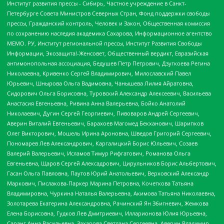
Институт развития прессы - Сибирь, Частное учреждение в Санкт-
Петербурге Совета Министров Северных Стран, Фонд поддержки свободы
прессы, Гражданский контроль, Человек и Закон, Общественная комиссия
по сохранению наследия академика Сахарова, Информационное агентство
МЕМО. РУ, Институт региональной прессы, Институт Развития Свободы
Информации, Экозащита!-Женсовет, Общественный вердикт, Евразийская
антимонопольная ассоциация, Бедушев Петр Петрович, Дзугкоева Регина
Николаевна, Кривенко Сергей Владимирович, Милославский Павел
Юрьевич, Шнырова Ольга Вадимовна, Чанышева Лилия Айратовна,
Сидорович Ольга Борисовна, Туровский Александр Алексеевич, Васильева
Анастасия Евгеньевна, Ривина Анна Валерьевна, Бойко Анатолий
Николаевич, Дугин Сергей Георгиевич, Пивоваров Андрей Сергеевич,
Аверин Виталий Евгеньевич, Барахоев Магомед Бекханович, Шарипков
Олег Викторович, Мошель Ирина Ароновна, Шведов Григорий Сергеевич,
Пономарев Лев Александрович, Каргалицкий Борис Юльевич, Созаев
Валерий Валерьевич, Исламов Тимур Рифгатович, Романова Ольга
Евгеньевна, Щаров Сергей Алексадрович, Цирульников Борис Альбертович,
Гасан Ольга Павловна, Паутов Юрий Анатольевич, Верховский Александр
Маркович, Пислакова-Паркер Марина Петровна, Кочеткова Татьяна
Владимировна, Чуркина Наталья Валерьевна, Акимова Татьяна Николаевна,
Золотарева Екатерина Александровна, Рачинский Ян Збигневич, Жемкова
Елена Борисовна, Гудков Лев Дмитриевич, Илларионова Юлия Юрьевна,
Саранг Анна Васильевна, Захарова Светлана Сергеевна, Аверин Владимир