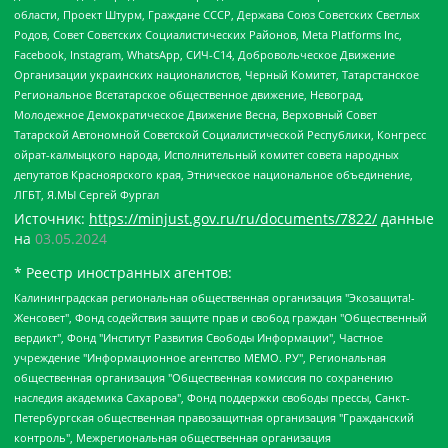
области, Проект Штурм, Граждане СССР, Держава Союз Советских Светлых
Родов, Совет Советских Социалистических Районов, Meta Platforms Inc,
Facebook, Instagram, WhatsApp, СИЧ-С14, Добровольческое Движение
Организации украинских националистов, Черный Комитет, Татарстанское
Региональное Всетатарское общественное движение, Невоград,
Молодежное Демократическое Движение Весна, Верховный Совет
Татарской Автономной Советской Социалистической Республики, Конгресс
ойрат-калмыцкого народа, Исполнительный комитет совета народных
депутатов Красноярского края, Этническое национальное объединение,
ЛГБТ, Я.МЫ Сергей Фургал
Источник:
https://minjust.gov.ru/ru/documents/7822/
данные
на
03.05.2024
* Реестр иностранных агентов:
Калининградская региональная общественная организация "Экозащита!-Женсовет", Фонд содействия защите прав и свобод граждан "Общественный вердикт", Фонд "Институт Развития Свободы Информации", Частное учреждение "Информационное агентство МЕМО. РУ", Региональная общественная организация "Общественная комиссия по сохранению наследия академика Сахарова", Фонд поддержки свободы прессы, Санкт-Петербургская общественная правозащитная организация "Гражданский контроль", Межрегиональная общественная организация "Информационно-просветительский центр "Мемориал", Региональный Фонд "Центр Защиты Прав Средств Массовой Информации", с 05.12.2023 Фонд "Центр Защиты Прав Средств массовой информации", Региональная общественная благотворительная организация помощи беженцам и мигрантам "Гражданское содействие", Негосударственное образовательное учреждение дополнительного профессионального образования (повышение квалификации) специалистов "АКАДЕМИЯ ПО ПРАВАМ ЧЕЛОВЕКА", Свердловская региональная общественная организация "Сутяжник", Автономная некоммерческая организация "Центр независимых социологических исследований", Союз общественных объединений "Российский исследовательский центр по правам человека", Региональное общественное учреждение научно-информационный центр "МЕМОРИАЛ", Некоммерческая организация "Фонд защиты гласности", Автономная некоммерческая организация "Институт прав человека", Городская общественная организация "Екатеринбургское общество "МЕМОРИАЛ", Городская общественная организация "Рязанское историко-просветительское и правозащитное общество "Мемориал" (Рязанский Мемориал), Челябинский региональный орган общественной самодеятельности – женское общественное объединение "Женщины Евразии", Челябинский региональный орган общественной самодеятельности "Уральская правозащитная группа", Фонд содействия защите здоровья и социальной справедливости имени Андрея Рылькова, Автономная Некоммерческая Организация "Аналитический Центр Юрия Левады", Автономная некоммерческая организация социальной поддержки населения "Проект Апрель", Региональная общественная организация помощи женщинам и детям, находящимся в кризисной ситуации "Информационно-методический центр "Анна", Фонд содействия развитию массовых коммуникаций и правовому просвещению "Так-так-Так", Фонд содействия устойчивому развитию "Серебряная тайга", Свердловский региональный общественный фонд социальных проектов "Новое время", "Idel.Реалии", Кавказ.Реалии, Крым.Реалии, Телеканал Настоящее Время, Татаро-башкирская служба Радио Свобода (Azatliq Radiosi), Радио Свободная Европа/Радио Свобода (PCE/PC), "Сибирь.Реалии", "Фактограф", Благотворительный фонд помощи осужденным и их семьям, Автономная некоммерческая организация "Институт глобализации и социальных движений", Фонд "В защиту прав заключенных", Частное учреждение "Центр поддержки и содействия развитию средств массовой информации", Пензенский региональный общественный благотворительный фонд "Гражданский союз", "Север.Реалии", Некоммерческая организация Фонд "Правовая инициатива", Общество с ограниченной ответственностью "Радио Свободная Европа/Радио Свобода", Чешское информационное агентство "MEDIUM-ORIENT", Красноярская региональная общественная организация "Мы против СПИДа", Камалягин Денис Николаевич, Маркелов Сергей Евгеньевич, Пономарев Лев Александрович, Савицкая Людмила Алексеевна, Автономная некоммерческая организация "Центр по работе с проблемой насилия "НАСИЛИЮ.НЕТ", Межрегиональный профессиональный союз работников здравоохранения "Альянс врачей", Юридическое лицо, зарегистрированное в Латвийской Республике, SIA "Medusa Project" (регистрационный номер 40103797863, дата регистрации 10.06.2014), Некоммерческая организация "Фонд по борьбе с коррупцией", Автономная некоммерческая организация "Институт права и публичной политики", Баданин Роман Сергеевич, Гликин Максим Александрович, Железнова Мария Михайловна, Лукьянова Юлия Сергеевна, Маетная Елизавета Витальевна, Маняхин Петр Борисович, Чуракова Ольга Владимировна, Ярош Юлия Петровна, Юридическое лицо "The Insider SIA", зарегистрированное в Риге, Латвийская Республика (дата регистрации 26.06.2015), являющееся администратором доменного имени интернет-издания "The Insider SIA", https://theins.ru, Постернак Алексей Евгеньевич, Рубин Михаил Аркадьевич, Анин Роман Александрович, Юридическое лицо Istories fonds, зарегистрированное в Латвийской Республике (регистрационный номер 50008295751, дата регистрации 24.02.2020), Великовский Дмитрий Александрович, Долинина Ирина Николаевна, Мароховская Алеся Алексеевна, Шлейнов Роман Юрьевич, Шмагун Олеся Валентиновна, Общество с ограниченной ответственностью "Альтаир 2021", Общество с ограниченной ответственностью "Вега 2021", Общество с ограниченной ответственностью "Главный редактор 2021", Общество с ограниченной ответственностью "Ромашки монолит", Важенков Артем Валерьевич, Ивановская областная общественная организация "Центр гендерных исследований", Гурман Юрий Альбертович, Медиапроект "ОВД-Инфо", Егоров Владимир Владимирович, Жилинский Владимир Александрович, Общество с ограниченной ответственностью "ЗП", Иванова София Юрьевна, Карезина Инна Павловна, Кильтау Екатерина Викторовна, Петров Алексей Викторович, Пискунов Сергей Евгеньевич, Смирнов Сергей Сергеевич, Тихонов Михаил Сергеевич, Общество с ограниченной ответственностью "ЖУРНАЛИСТ-ИНОСТРАННЫЙ АГЕНТ", Арапова Галина Юрьевна, Вольтская Татьяна Анатольевна, Американская компания "Mason G.E.S. Anonymous Foundation" (США), являющаяся владельцем интернет-издания https://mnews.world/, Компания "Stichting Bellingcat", зарегистрированная в Нидерландах (дата регистрации 11.07.2018), Захаров Андрей Вячеславович, Клепиковская Екатерина Дмитриевна, Общество с ограниченной ответственностью "МЕМО", Перл Роман Александрович, Симонов Евгений Алексеевич, Соловьева Елена Анатольевна, Сотников Даниил Владимирович, Сурначева Елизавета Дмитриевна, Автономная некоммерческая организация по защите прав человека и информированию населения "Якутия – Наше Мнение", Общество с ограниченной ответственностью "Москоу диджитал медиа", с 26.01.2023 Общество с ограниченной ответственностью "Чайка Белые сады", Ветошкина Валерия Валерьевна, Заговора Максим Александрович, Межрегиональное общественное движение "Российская ЛГБТ - сеть", Оленичев Максим Владимирович, Павлов Иван Юрьевич, Скворцова Елена Сергеевна, Общество с ограниченной ответственностью "Как бы инагент", Кочетков Игорь Викторович, Общество с ограниченной ответственностью "Честные выборы", Еланчик Олег Александрович, Общество с ограниченной ответственностью "Нобелевский призыв", Гималова Регина Эмилевна, Григорьев Андрей Валерьевич, Григорьева Алина Александровна, Ассоциация по содействию защите прав призывников, альтернативнослужащих и военнослужащих "Правозащитная группа "Гражданин.Армия.Право", Хисамова Регина Фаритовна, Автономная некоммерческая организация по реализации социально-правовых программ "Лилит", Дальневосточное общественное движение "Маяк", Санкт-Петербургская ЛГБТ-инициативная группа "Выход", Инициативная группа ЛГБТ+ "Реверс", Алексеев Андрей Викторович, Бекбулатова Таисия Львовна, Беляев Иван Михайлович, Владыкина Елена Сергеевна, Гельман Марат Александрович, Никульшина Вероника Юрьевна, Толоконникова Надежда Андреевна, Шендерович Виктор Анатольевич, Общество с ограниченной ответственностью "Данное сообщение", Общество с ограниченной ответственностью Издательский дом "Новая глава", Айнбиндер Александра Александровна, Московский комьюнити-центр для ЛГБТ+инициатив, Благотворительный фонд развития филантропии, Deutsche Welle (Германия, Kurt-Schumacher-Strasse 3, 53113 Bonn), Борзунова Мария Михайловна, Воробьев Виктор Викторович, Голубева Анна Львовна, Константинова Алла Михайловна, Малкова Ирина Владимировна, Мурадов Мурад Абдулгалимович, Осетинская Елизавета Николаевна, Понасенков Евгений Николаевич, Ганапольский Матвей Юрьевич, Киселев Евгений Алексеевич, Борухович Ирина Григорьевна, Дремин Иван Тимофеевич, Дубровский Дмитрий Викторович, Красноярская региональная общественная организация поддержки и развития альтернативных образовательных технологий и межкультурных коммуникаций "ИНТЕРРА", Маяковская Екатерина Алексеевна, Фейгин Марк Захарович, Филимонов Андрей Викторович, Дзугкоева Регина Николаевна, Доброхотов Роман Александрович, Дудь Юрий Александрович, Елкин Сергей Владимирович, Кругликов Кирилл Игоревич, Сабунаева Мария Леонидовна, Семенов Алексей Владимирович, Шаинян Карен Багратович, Шульман Екатерина Михайловна, Асафьев Артур Валерьевич, Вахштайн Виктор Семенович, Венедиктов Алексей Алексеевич, Лушникова Екатерина Евгеньевна, Волков Леонид Михайлович, Невзоров Александр Глебович, Пархоменко Сергей Борисович, Сироткин Ярослав Николаевич, Кара-Мурза Владимир Владимирович, Баранова Наталья Владимировна, Гозман Леонид Яковлевич, Кагарлицкий Борис Юльевич, Климарев Михаил Валерьевич, Милов Владимир Станиславович, Автономная некоммерческая организация Краснодарский центр современного искусства "Типография", Моргенштерн Алишер Тагирович, Соболь Любовь Эдуардовна, Общество с ограниченной ответственностью "ЛИЗА НОРМ", Каспаров Гарри Кимович, Ходорковский Михаил Борисович, Общество с ограниченной ответственностью "Апрельские тезисы", Данилович Ирина Брониславовна, Кашин Олег Владимирович, Петров Николай Владимирович, Пивоваров Алексей Владимирович, Соколов Михаил Владимирович, Цветкова Юлия Владимировна, Чичваркин Евгений Александрович, Комитет против пыток/Команда против пыток, Общество с ограниченной ответственностью "Первый научный", Общество с ограниченной ответственностью "Вертолет и ко", Белоцерковская Вероника Борисовна, Кац Максим Евгеньевич, Лазарева Татьяна Юрьевна, Шаведдинов Руслан Табризович, Яшин Илья Валерьевич, Общество с ограниченной ответственностью "Иноагент ААВ", Алешковский Дмитрий Петрович, Альбац Евгения Марковна, Быков Дмитрий Львович, Галямина Юлия Евгеньевна, Лойко Сергей Леонидович, Мартынов Кирилл Константинович, Медведев Сергей Александрович, Крашенинников Федор Геннадиевич, Гордеева Катерина Вл