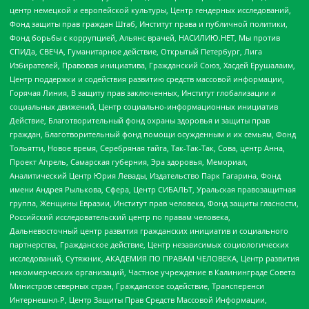
центр немецкой и европейской культуры, Центр гендерных исследований,
Фонд защиты прав граждан Штаб, Институт права и публичной политики,
Фонд борьбы с коррупцией, Альянс врачей, НАСИЛИЮ.НЕТ, Мы против
СПИДа, СВЕЧА, Гуманитарное действие, Открытый Петербург, Лига
Избирателей, Правовая инициатива, Гражданский Союз, Хасдей Ерушалаим,
Центр поддержки и содействия развитию средств массовой информации,
Горячая Линия, В защиту прав заключенных, Институт глобализации и
социальных движений, Центр социально-информационных инициатив
Действие, Благотворительный фонд охраны здоровья и защиты прав
граждан, Благотворительный фонд помощи осужденным и их семьям, Фонд
Тольятти, Новое время, Серебряная тайга, Так-Так-Так, Сова, центр Анна,
Проект Апрель, Самарская губерния, Эра здоровья, Мемориал,
Аналитический Центр Юрия Левады, Издательство Парк Гагарина, Фонд
имени Андрея Рылькова, Сфера, Центр СИБАЛЬТ, Уральская правозащитная
группа, Женщины Евразии, Институт прав человека, Фонд защиты гласности,
Российский исследовательский центр по правам человека,
Дальневосточный центр развития гражданских инициатив и социального
партнерства, Гражданское действие, Центр независимых социологических
исследований, Сутяжник, АКАДЕМИЯ ПО ПРАВАМ ЧЕЛОВЕКА, Центр развития
некоммерческих организаций, Частное учреждение в Калининграде Совета
Министров северных стран, Гражданское содействие, Трансперенси
Интернешнл-Р, Центр Защиты Прав Средств Массовой Информации,